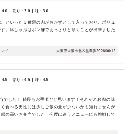
：
4.0
彩り
：
3.0
味
：
3.0
ぶ、といった３種類の肉がおかずとして入っており、ボリュ
です。豚しゃぶはポン酢であっさりと頂くことが出来ました
ィング
大阪府大阪市北区堂島浜
2026/06/12
：
4.5
彩り
：
4.5
味
：
4.5
当でした！ 値段もお手頃だと思います！それぞれお肉の味
よく食べる男性には少しご飯の量が少ないかも知れませんが
足感の高いお弁当でした！今度は違うメニューにも挑戦して