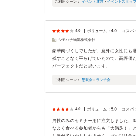
ご利用シーン：
イベント運営
›
イベントスタッ
4.0
ボリューム
：
4.0
コスパ
シモハナ物流株式会社
豪華肉づくしでしたが、意外に女性にも
残すことなく平らげていたので、高評価
パーフェクトだと思います。
ご利用シーン：
懇親会
›
ランチ会
4.0
ボリューム
：
5.0
コスパ
男性のみのセミナー用に注文しました。
なよく食べる参加者からも「大満足！」
し量が多いかもしれません。ガッツリ食