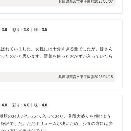
フ
兵庫県西宮市甲子園町
2026/05/07
：
3.0
彩り
：
3.0
味
：
3.5
選ばれていました。女性には十分すぎる量でしたが、皆さん
だったのかと思います。野菜を使ったおかずが入っていたら
兵庫県西宮市甲子園浜
2026/04/15
：
4.0
彩り
：
4.0
味
：
4.0
3種類のお肉がたっぷり入っており、普段大盛りを頼むよう
と好評でした。ただボリュームが凄いため、少食の方には少
べたい方にイチオシです！