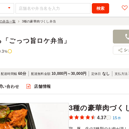
の弁当一覧
3種の豪華肉づくし弁当
3種の豪華
1,080円
店舗名：で
る「ごっつ旨ロケ弁当」
シ
0.3
%
60分
10,000円～30,000円
なし
配達時間幅
配達無料金額
定休日
支払方法
問い合わせ
店舗情報
閲覧
3種の豪華肉づく
4.37
15
件
鶏、豚、牛の3種類のお肉が楽