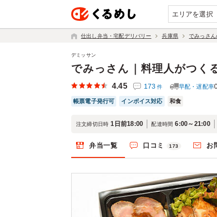
エリアを選択
仕出し弁当・宅配デリバリー
兵庫県
でみっさん
デミッサン
でみっさん｜料理人がつく
4.45
173
早配・遅配率
件
帳票電子発行可
インボイス対応
和食
1日前18:00
6:00～21:00
注文締切日時
配達時間
弁当一覧
口コミ
お
173