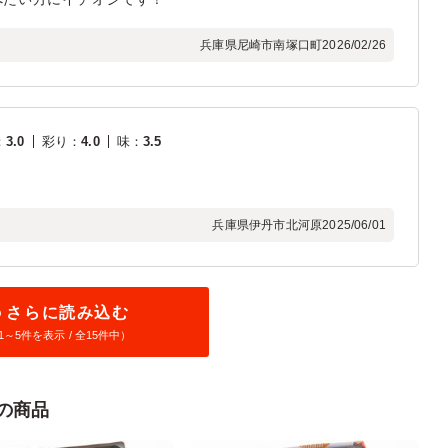
兵庫県尼崎市南塚口町
2026/02/26
：
3.0
彩り
：
4.0
味
：
3.5
兵庫県伊丹市北河原
2025/06/01
さらに読み込む
1～
5
件を表示 / 全15件中）
の商品