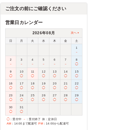
ご注文の前にご確認ください
営業日カレンダー
2026年08月
次へ
日
月
火
水
木
金
土
1
－
2
3
4
5
6
7
8
－
－
－
－
－
－
◯
9
10
11
12
13
14
15
◯
◯
◯
◯
◯
◯
◯
16
17
18
19
20
21
22
◯
◯
◯
◯
◯
◯
◯
23
24
25
26
27
28
29
◯
◯
◯
◯
◯
◯
◯
30
31
◯
◯
◯
：受付中
－
：受付終了
休
：定休日
AM
：14:00まで配達可
PM
：14:00から配達可