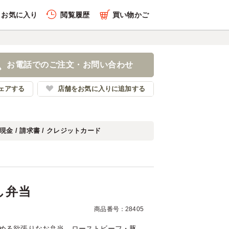
お気に入り
閲覧履歴
買い物かご
履歴を全件削除する
肉づくし弁当
お電話でのご注文・お問い合わせ
みっさん
ェアする
店舗をお気に入りに追加する
現金 / 請求書 / クレジットカード
履歴を見る
し弁当
商品番号：28405
しめる欲張りなお弁当。ローストビーフ・豚