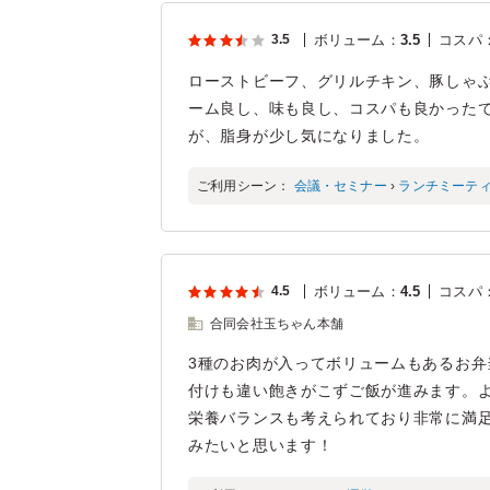
3.5
ボリューム
：
3.5
コスパ
ローストビーフ、グリルチキン、豚しゃ
ーム良し、味も良し、コスパも良かった
が、脂身が少し気になりました。
ご利用シーン：
会議・セミナー
›
ランチミーテ
4.5
ボリューム
：
4.5
コスパ
合同会社玉ちゃん本舗
3種のお肉が入ってボリュームもあるお弁
付けも違い飽きがこずご飯が進みます。
栄養バランスも考えられており非常に満
みたいと思います！