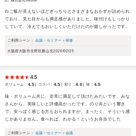
株式会社Heulie
白ご飯が見えないほどぎっちりとさまざまなおかずが詰められ
ており、見た目からも満足感がありました。味付けもしっかり
していて、冷えてもおいしくいただけたのが嬉しかったです。
ご利用シーン：
会議・セミナー
›
研修
大阪府大阪市生野区勝山北
2026/02/25
4.5
4.5
4.5
4.0
4.5
ボリューム
：
コスパ
：
彩り
：
味
：
味・ボリューム共に、非常に満足して頂けたみたいです。みな
さんから、美味しいと評価高かったです。のり弁という響き
で、安っぽく感じる方もおられますが、まったく、そういう感
じがありません。食べれば、わかる！というお弁当でした
ご利用シーン：
会議・セミナー
›
会議