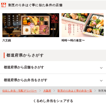
割烹のり弁はぐ寧に似た条件の店舗
六文銭
時時〜時の食堂〜
都道府県からさがす
都道府県から店舗をさがす
都道府県からお弁当をさがす
仕出し弁当・宅配デリバリー
大阪府
割烹のり弁はぐ寧の弁当一覧
割烹
くるめし弁当をシェアする