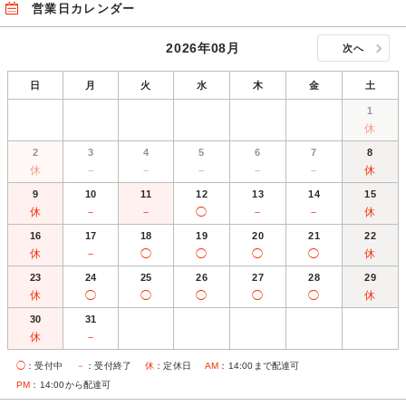
営業日カレンダー
2026年08月
次へ
日
月
火
水
木
金
土
1
休
2
3
4
5
6
7
8
休
－
－
－
－
－
休
9
10
11
12
13
14
15
休
－
－
◯
－
－
休
16
17
18
19
20
21
22
休
－
◯
◯
◯
◯
休
23
24
25
26
27
28
29
休
◯
◯
◯
◯
◯
休
30
31
休
－
◯
：受付中
－
：受付終了
休
：定休日
AM
：14:00まで配達可
PM
：14:00から配達可