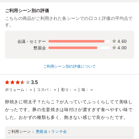
ご利用シーン別の評価
こちらの商品がご利用された各シーンでの口コミ評価の平均点で
す。
4.60
会議・セミナー
4.00
懇親会
ご利用シーン別の評価について
3.5
－
－
－
－
ボリューム
：
コスパ
：
彩り
：
味
：
卵焼きに明太子？たらこ？が入っていてふっくらしてて美味し
かったです。豚の生姜焼きは味付けが濃すぎず食べやすい味で
した。おかずの種類も多く、飽きない感じで良かったです。
ご利用シーン：
懇親会
›
ランチ会