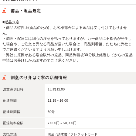
備品・返品規定
■返品規定
・商品の特性上(食品のため)、お客様都合による返品は受け付けておりませ
ん。
・調理・配達には細心の注意を払っておりますが、万一商品に不都合が発生し
た場合や、ご注文と異なる商品が届いた場合は、商品到着後、ただちに弊社ま
でご連絡くださいますようお願い申し上げます。
・弊社に原因がある場合以外の返品、商品到着後30分以上経過してからの返品
申請はお受けしかねますのでご了承ください。
割烹のり弁はぐ寧の店舗情報
注文締切日時
1日前12:00
配達時間
11:15～16:00
配達時間幅
30分
配達無料金額
7,000円～50,000円
支払方法
現金 / 請求書 / クレジットカード