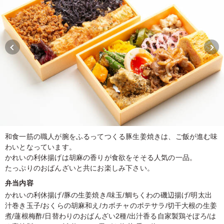
和食一筋の職人が腕をふるってつくる豚生姜焼きは、ご飯が進む味
わいとなっています。
かれいの利休揚げは胡麻の香りが食欲をそそる人気の一品。
たっぷりのおばんざいと共にお楽しみ下さい。
弁当内容
かれいの利休揚げ/豚の生姜焼き/味玉/鯛ちくわの磯辺揚げ/明太出
汁巻き玉子/おくらの胡麻和え/カボチャのポテサラ/切干大根の生姜
煮/蓮根梅酢/日替わりのおばんざい2種/出汁香る自家製鶏そぼろ/は