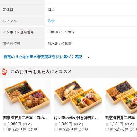
定休日
日土
ジャンル
和食
インボイス登録番号
T3810835692817
電子発行可
請求書 / 領収書
割烹のり弁はぐ寧の特定商取引法に基づく表記
このお弁当を見た人にオススメ
割烹海苔弁二段重「鶏の塩麹唐揚げ」
はぐ寧の極め付き海苔弁「かれいの利休揚げ&鯖のみりん干し」
1,080円
1,350円
1,134円
（税込）
（税込）
（税込）
割烹のり弁はぐ寧
割烹のり弁はぐ寧
割烹のり弁はぐ