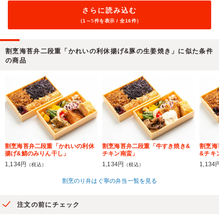
さらに読み込む
（1～
5
件を表示 / 全16件）
割烹海苔弁二段重「かれいの利休揚げ&豚の生姜焼き」に似た条件
の商品
割烹海苔弁二段重「かれいの利休
割烹海苔弁二段重「牛すき焼き&
割烹海
揚げ&鯖のみりん干し」
チキン南蛮」
&チキ
1,134円
1,134円
1,134
（税込）
（税込）
割烹のり弁はぐ寧の弁当一覧を見る
注文の前にチェック