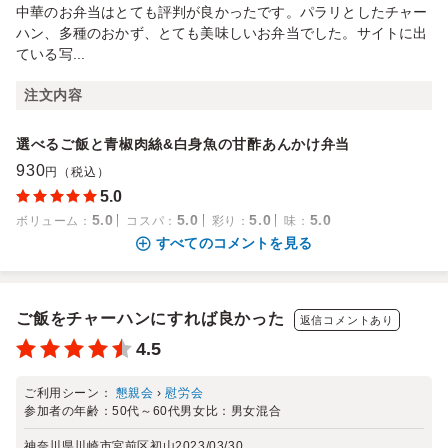
中華のお弁当はとても評判が良かったです。パラリとしたチャー
ハン、多種のおかず、とても美味しいお弁当でした。サイトに出
ている写...
注文内容
選べるご飯と青椒肉絲&白身魚の甘酢あんかけ弁当
930
円（税込）
5.0
5.0
5.0
5.0
5.0
ボリューム
：
コスパ
：
彩り
：
味
：
すべてのコメントを見る
ご飯をチャーハンにすれば良かった
返信コメントあり
4.5
ご利用シーン：
懇親会
›
慰労会
参加者の年齢：
50代～60代
男女比：
男女混合
神奈川県川崎市宮前区初山
2023/03/30