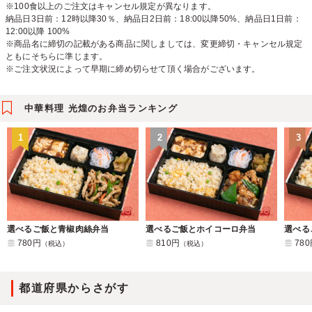
※100食以上のご注文はキャンセル規定が異なります。
納品日3日前：12時以降30％、納品日2日前：18:00以降50%、納品日1日前：
12:00以降 100%
※商品名に締切の記載がある商品に関しましては、変更締切・キャンセル規定
ともにそちらに準じます。
※ご注文状況によって早期に締め切らせて頂く場合がございます。
中華料理 光煌のお弁当ランキング
1
2
3
選べるご飯と青椒肉絲弁当
選べるご飯とホイコーロ弁当
780円
810円
78
（税込）
（税込）
都道府県からさがす