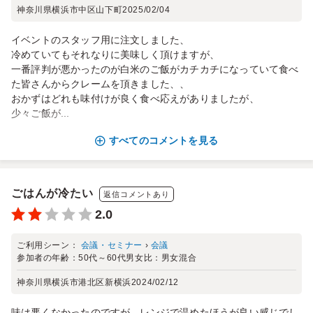
神奈川県横浜市中区山下町
2025/02/04
イベントのスタッフ用に注文しました、
冷めていてもそれなりに美味しく頂けますが、
一番評判が悪かったのが白米のご飯がカチカチになっていて食べ
た皆さんからクレームを頂きました、、
おかずはどれも味付けが良く食べ応えがありましたが、
少々ご飯が...
すべてのコメントを見る
ごはんが冷たい
返信コメントあり
2.0
ご利用シーン：
会議・セミナー
›
会議
参加者の年齢：
50代～60代
男女比：
男女混合
神奈川県横浜市港北区新横浜
2024/02/12
味は悪くなかったのですが、レンジで温めたほうが良い感じでし