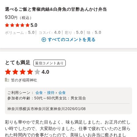
選べるご飯と青椒肉絲&白身魚の甘酢あんかけ弁当
930
円（税込）
5.0
5.0
4.0
5.0
5.0
ボリューム
：
コスパ
：
彩り
：
味
：
すべてのコメントを見る
とても満足
返信コメントあり
4.0
笠のぎ稲荷神社
ご利用シーン：
会食・接待
›
会食
参加者の年齢：
50代～60代
男女比：
男女混合
神奈川県横浜市神奈川区東神奈川
2026/01/08
彩りも華やかで見た目もよく、味も満足しました。お正月の忙し
い時でしたので、大変助かりました。仕事で疲れていたのと限ら
れた時間内での食事だったので、美味しいお弁当に癒されまし