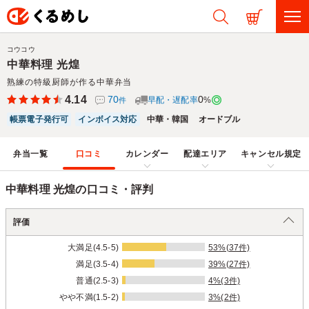
コウコウ
中華料理 光煌
熟練の特級厨師が作る中華弁当
4.14
70
0
早配・遅配率
%
件
帳票電子発行可
インボイス対応
中華・韓国
オードブル
弁当一覧
口コミ
カレンダー
配達エリア
キャンセル規定
中華料理 光煌の口コミ・評判
評価
大満足(4.5-5)
53%(37件)
満足(3.5-4)
39%(27件)
普通(2.5-3)
4%(3件)
やや不満(1.5-2)
3%(2件)