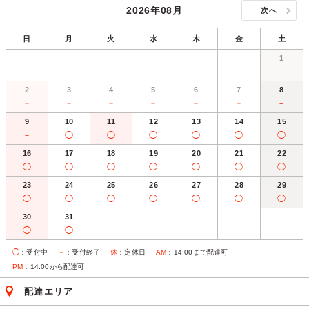
2026年08月
次へ
日
月
火
水
木
金
土
1
－
2
3
4
5
6
7
8
－
－
－
－
－
－
－
9
10
11
12
13
14
15
－
◯
◯
◯
◯
◯
◯
16
17
18
19
20
21
22
◯
◯
◯
◯
◯
◯
◯
23
24
25
26
27
28
29
◯
◯
◯
◯
◯
◯
◯
30
31
◯
◯
◯
：受付中
－
：受付終了
休
：定休日
AM
：14:00まで配達可
PM
：14:00から配達可
配達エリア