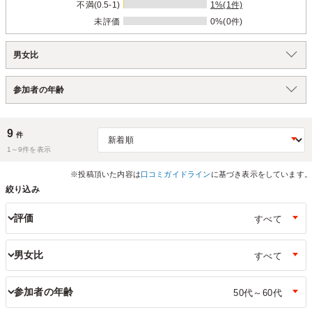
不満(0.5-1)
1%(1件)
未評価
0%(0件)
男女比
参加者の年齢
9
件
1～
9
件を表示
※投稿頂いた内容は
口コミガイドライン
に基づき表示をしています。
絞り込み
評価
男女比
参加者の年齢