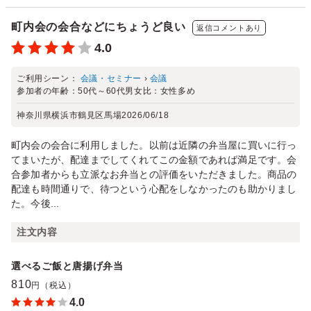
町内会の会合などにちょうど良い
返信コメントあり
4.0
ご利用シーン：
会議・セミナー
›
会議
参加者の年齢：
50代～60代
男女比：
女性多め
神奈川県横浜市鶴見区馬場
2026/06/18
町内会の会合に利用しました。以前は近隣の弁当屋に買いに行っ
てまいたが、配達までしてくれてこの金額であれば満足です。会
合参加者からも立派なお弁当との評価をいただきました。商品の
配達も時間通りで、待つという心配をしなかったのも助かりまし
た。今後...
注文内容
選べるご飯と唐揚げ弁当
810
円（税込）
4.0