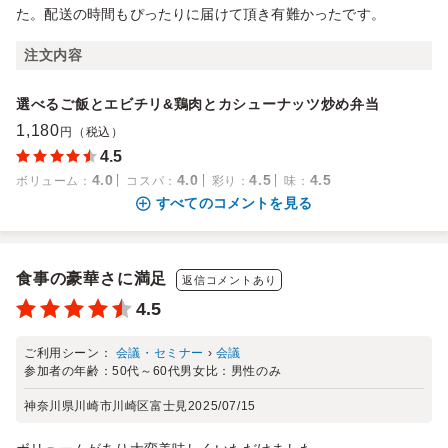
た。配送の時間もぴったりに届けて頂き有難かったです。
注文内容
選べるご飯とエビチリ&鶏肉とカシューナッツ炒め弁当
1,180
円（税込）
4.5
4.0
4.0
4.5
4.5
ボリューム
：
コスパ
：
彩り
：
味
：
すべてのコメントを見る
食事の豪華さに満足
返信コメントあり
4.5
ご利用シーン：
会議・セミナー
›
会議
参加者の年齢：
50代～60代
男女比：
男性のみ
神奈川県川崎市川崎区富士見
2025/07/15