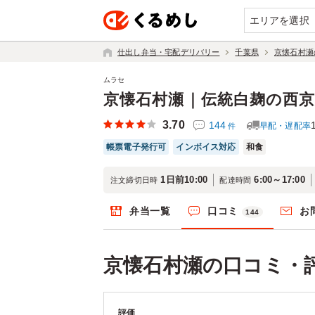
エリアを選択
仕出し弁当・宅配デリバリー
千葉県
京懐石村瀬
ムラセ
京懐石村瀬｜伝統白麹の西
3.70
144
早配・遅配率
件
帳票電子発行可
インボイス対応
和食
1日前10:00
6:00～17:00
注文締切日時
配達時間
弁当一覧
口コミ
お
144
京懐石村瀬の口コミ・
評価