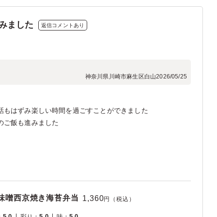
みました
返信コメントあり
神奈川県川崎市麻生区白山
2026/05/25
話もはずみ楽しい時間を過ごすことができました
のご飯も進みました
麹味噌西京焼き海苔弁当
1,360
円（税込）
：
5.0
彩り
：
5.0
味
：
5.0