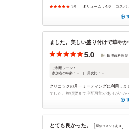
5.0
ボリューム
：
4.0
コスパ
ました。美しい盛り付けで華やか
5.0
田澤歯科医院
ご利用シーン：
－
参加者の年齢：
－
男女比：
－
クリニックの月一ミーティングに利用しま
でした。横須賀まで宅配可能がありがたか
とても良かった。
返信コメントあり