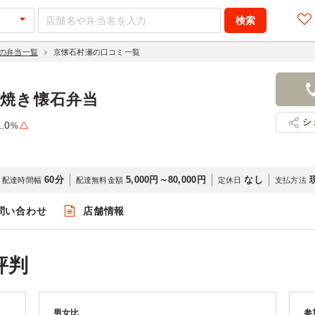
の弁当一覧
京懐石村瀬の口コミ一覧
京焼き懐石弁当
シ
1.0
%
60分
5,000円～80,000円
なし
配達時間幅
配達無料金額
定休日
支払方法
問い合わせ
店舗情報
評判
男女比
参