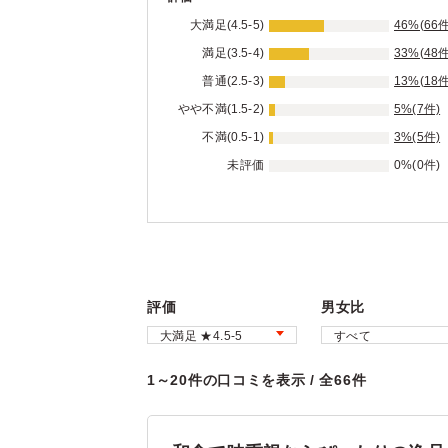
大満足(4.5-5)
46%(66件
満足(3.5-4)
33%(48件
普通(2.5-3)
13%(18件
やや不満(1.5-2)
5%(7件)
不満(0.5-1)
3%(5件)
未評価
0%(0件)
評価
男女比
1～20件の口コミを表示 / 全66件