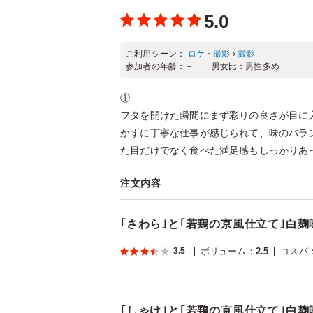
5.0
ご利用シーン：
ロケ・撮影
›
撮影
参加者の年齢：
－
男女比：
男性多め
①
フタを開けた瞬間にまず彩りの良さが目に
かずに丁寧な仕事が感じられて、味のバラ
た目だけでなく食べた満足感もしっかりあって
注文内容
｢さわら｣と｢若鶏の京風仕立て｣白
3.5
ボリューム
：
2.5
コスパ
｢しゃけ｣と｢若鶏の京風仕立て｣白