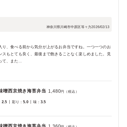
神奈川県川崎市中原区等々力
2026/02/13
入り、食べる前から気分が上がるお弁当ですね。一つ一つのお
ンスもとても良く、最後まで飽きることなく楽しめました。見
、また...
麹味噌西京焼き海苔弁当
1,480
円（税込）
：
2.5
彩り
：
5.0
味
：
3.5
麹味噌西京焼き海苔弁当
1,360
円（税込）