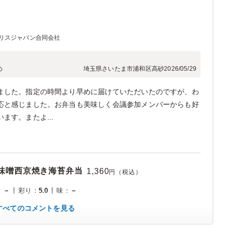
リスジャパン合同会社
め
埼玉県さいたま市浦和区高砂
2026/05/29
ました。指定の時間より早めに届けていただいたのですが、わ
応と感じました。お弁当も美味しく会議参加メンバーからも好
ます。またよ...
麹味噌西京焼き海苔弁当
1,360
円（税込）
：
－
彩り
：
5.0
味
：
－
すべてのコメントを見る