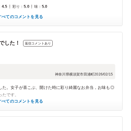
：
4.5
彩り
：
5.0
味
：
5.0
すべてのコメントを見る
でした！
返信コメントあり
神奈川県横須賀市田浦町
2026/02/15
した。女子が喜こぶ、開けた時に彩り綺麗なお弁当，お味も◎
ったです。
すべてのコメントを見る