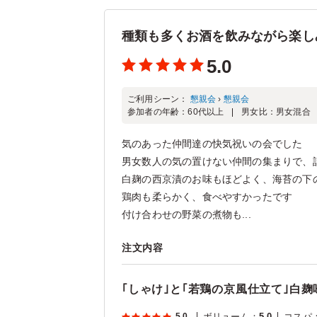
種類も多くお酒を飲みながら楽し
5.0
ご利用シーン：
懇親会
›
懇親会
参加者の年齢：
60代以上
男女比：
男女混合
気のあった仲間達の快気祝いの会でした
男女数人の気の置けない仲間の集まりで、
白麹の西京漬のお味もほどよく、海苔の下
鶏肉も柔らかく、食べやすかったです
付け合わせの野菜の煮物も...
注文内容
｢しゃけ｣と｢若鶏の京風仕立て｣白
5.0
ボリューム
：
5.0
コスパ