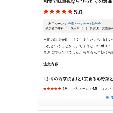
和食で味重視ならぴったりの逸品
5.0
ご利用シーン：
会議・セミナー
›
勉強会
参加者の年齢：
30代～40代
男女比：
女性多
早朝の説明会用に注文しました。今回は女
いたということから、ちょうどいいボリュ
まさにぴったりでした。もちろん早朝にも関
注文内容
｢ぶりの西京焼き｣と｢京香る彩野菜
5.0
ボリューム
：
4.5
コスパ