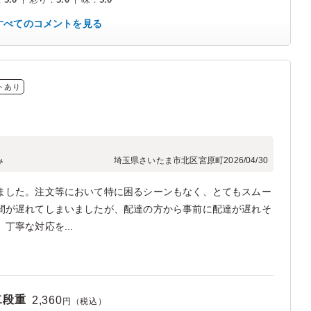
すべてのコメントを見る
トあり
み
埼玉県さいたま市北区宮原町
2026/04/30
ました。注文等において特に困るシーンもなく、とてもスムー
間が遅れてしまいましたが、配達の方から事前に配達が遅れそ
丁寧な対応を...
二段重
2,360
円（税込）