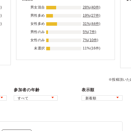
)
男女混合
28%(40件)
)
男性多め
19%(27件)
)
女性多め
31%(44件)
男性のみ
5%(7件)
女性のみ
7%(10件)
未選択
11%(16件)
※投稿頂いた
参加者の年齢
表示順