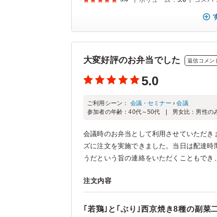
大変好評のお弁当でした
返信コメン
5.0
ご利用シーン：
会議・セミナー
›
会議
参加者の年齢：
40代～50代
男女比：
男性の
会議時のお弁当として利用させていただき
ズに注文を実施できました。当日は配達時
うだという旨の連絡をいただくこともでき、
注文内容
｢若鶏｣と｢ぶり｣西京焼き8種の副菜