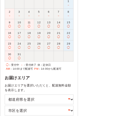
1
－
2
3
4
5
6
7
8
－
－
－
－
－
－
－
9
10
11
12
13
14
15
◯
◯
◯
◯
◯
◯
◯
16
17
18
19
20
21
22
◯
◯
◯
◯
◯
◯
◯
23
24
25
26
27
28
29
◯
◯
◯
◯
◯
◯
◯
30
31
◯
◯
◯
：受付中
－
：受付終了
休
：定休日
AM
：14:00まで配達可
PM
：14:00から配達可
お届けエリア
お届けエリアを選択いただくと、配達無料金額
を表示します。