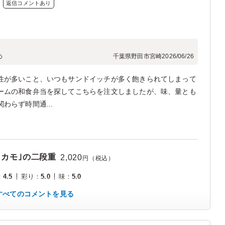
返信コメントあり
め
千葉県野田市宮崎
2026/06/26
性が多いこと、いつもサンドイッチが多く飽きられてしまって
ームの和食弁当を探してこちらを注文しましたが、味、量とも
わらず時間通...
とカモ｣の二段重
2,020
円（税込）
：
4.5
彩り
：
5.0
味
：
5.0
すべてのコメントを見る