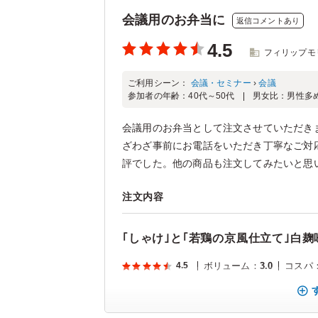
会議用のお弁当に
返信コメントあり
4.5
フィリップモ
ご利用シーン：
会議・セミナー
›
会議
参加者の年齢：
40代～50代
男女比：
男性多
会議用のお弁当として注文させていただき
ざわざ事前にお電話をいただき丁寧なご対
評でした。他の商品も注文してみたいと思い
注文内容
｢しゃけ｣と｢若鶏の京風仕立て｣白
4.5
ボリューム
：
3.0
コスパ