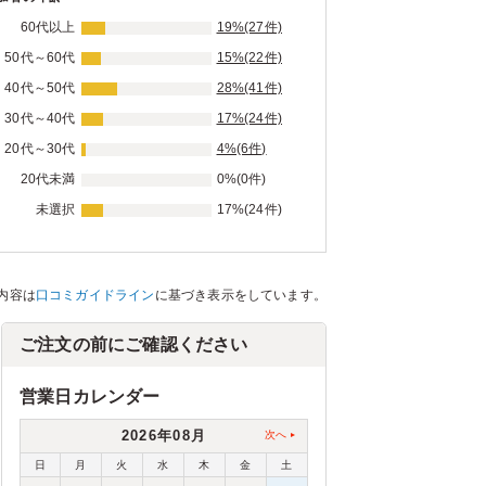
60代以上
19%(27件)
50代～60代
15%(22件)
40代～50代
28%(41件)
30代～40代
17%(24件)
20代～30代
4%(6件)
20代未満
0%(0件)
未選択
17%(24件)
内容は
口コミガイドライン
に基づき表示をしています。
ご注文の前にご確認ください
営業日カレンダー
2026年08月
次へ
日
月
火
水
木
金
土