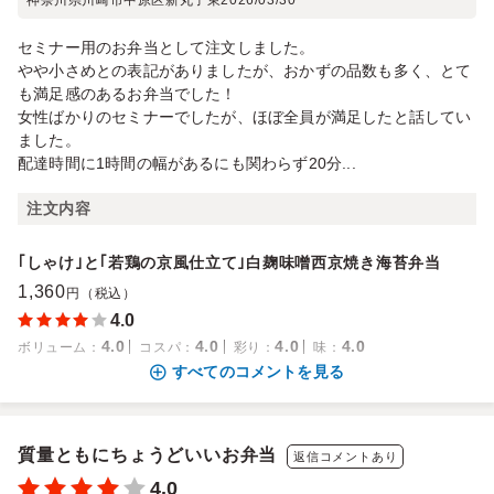
神奈川県川崎市中原区新丸子東
2026/03/30
セミナー用のお弁当として注文しました。
やや小さめとの表記がありましたが、おかずの品数も多く、とて
も満足感のあるお弁当でした！
女性ばかりのセミナーでしたが、ほぼ全員が満足したと話してい
ました。
配達時間に1時間の幅があるにも関わらず20分...
注文内容
｢しゃけ｣と｢若鶏の京風仕立て｣白麹味噌西京焼き海苔弁当
1,360
円（税込）
4.0
4.0
4.0
4.0
4.0
ボリューム
：
コスパ
：
彩り
：
味
：
すべてのコメントを見る
質量ともにちょうどいいお弁当
返信コメントあり
4.0