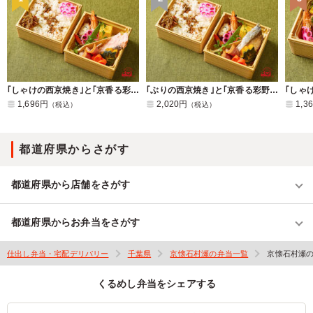
｢しゃけの西京焼き｣と｢京香る彩野菜とカモ｣の二段重
｢ぶりの西京焼き｣と｢京香る彩野菜とカモ｣の二段重
1,696円
2,020円
1,3
（税込）
（税込）
都道府県からさがす
都道府県から店舗をさがす
都道府県からお弁当をさがす
仕出し弁当・宅配デリバリー
千葉県
京懐石村瀬の弁当一覧
京懐石村瀬
くるめし弁当をシェアする