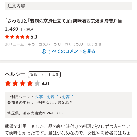
注文内容
｢さわら｣と｢若鶏の京風仕立て｣白麹味噌西京焼き海苔弁当
1,480
円（税込）
5.0
4.5
5.0
5.0
5.0
ボリューム
：
コスパ
：
彩り
：
味
：
すべてのコメントを見る
ヘルシー
返信コメントあり
4.0
ご利用シーン：
法事・お葬式
›
お葬式
参加者の年齢：
不明
男女比：
男女混合
埼玉県川越市大仙波
2026/01/15
葬儀で利用しました。品の良い味付けの料理が少しずつ入ってい
て美味しかったです。量は少なめなので、女性や高齢者にはちょ