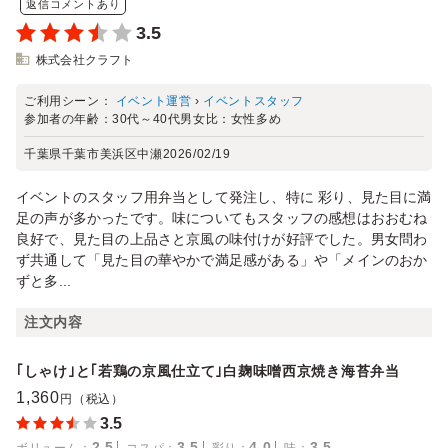
返信コメントあり
3.5
株式会社クラフト
ご利用シーン：
イベント運営
›
イベントスタッフ
参加者の年齢：
30代～40代
男女比：
女性多め
千葉県千葉市美浜区中瀬
2026/02/19
イベントのスタッフ用弁当として発注し、特に 彩り、見た目に満
足の声が多かったです。味についてもスタッフの感想はおおむね
良好で、見た目の上品さと京風の味付けが好評でした。男女問わ
ず共通して「見た目の華やかで満足感がある」や「メインのおか
ずと多...
注文内容
｢しゃけ｣と｢若鶏の京風仕立て｣白麹味噌西京焼き海苔弁当
1,360
円（税込）
3.5
2.5
3.5
4.0
3.5
ボリューム
：
コスパ
：
彩り
：
味
：