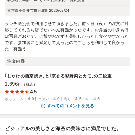
参加者の年齢：
40代～50代
男女比：
男女混合
東京都小金井市貫井北町
2026/02/24
ランチ送別会で利用させて頂きました。前々日（夜）の注文に対
応してくれるお店でたいへん有難かったです。お弁当の中身もほ
ぼ写真どおりで、ご飯やおかずも美味しかったし食べやすかった
です。参加者にも満足して貰ったのでこちらを利用して良かっ
た、有難う...
注文内容
｢しゃけの西京焼き｣と｢京香る彩野菜とカモ｣の二段重
1,696
円（税込）
4.5
4.0
4.0
4.5
4.5
ボリューム
：
コスパ
：
彩り
：
味
：
すべてのコメントを見る
ビジュアルの美しさと海苔の美味さに満足でした。