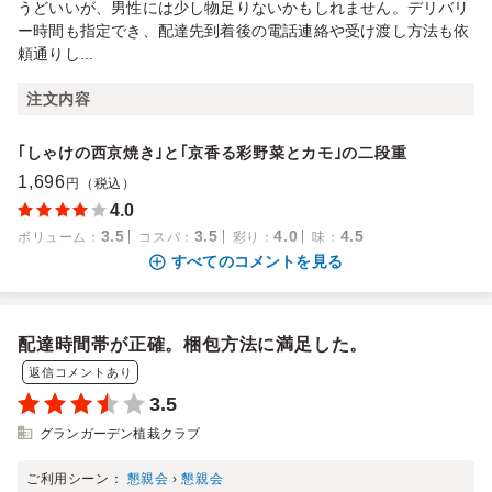
うどいいが、男性には少し物足りないかもしれません。デリバリ
ー時間も指定でき、配達先到着後の電話連絡や受け渡し方法も依
頼通りし...
注文内容
｢しゃけの西京焼き｣と｢京香る彩野菜とカモ｣の二段重
1,696
円（税込）
4.0
3.5
3.5
4.0
4.5
ボリューム
：
コスパ
：
彩り
：
味
：
すべてのコメントを見る
配達時間帯が正確。梱包方法に満足した。
返信コメントあり
3.5
グランガーデン植栽クラブ
ご利用シーン：
懇親会
›
懇親会