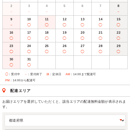
2
3
4
5
6
7
8
－
－
－
－
－
－
－
9
10
11
12
13
14
15
－
◯
◯
◯
◯
◯
◯
16
17
18
19
20
21
22
◯
◯
◯
◯
◯
◯
◯
23
24
25
26
27
28
29
◯
◯
◯
◯
◯
◯
◯
30
31
◯
◯
◯
：受付中
－
：受付終了
休
：定休日
AM
：14:00まで配達可
PM
：14:00から配達可
配達エリア
お届けエリアを選択していただくと、該当エリアの配達無料金額が表示されま
す。