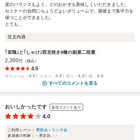
菜のバランスもよく、どのおかずも美味しくいただきました。
セミナーの合間にちょうどよいボリュームで、最後まで集中力を
保つことができました。
とても...
注文内容
｢若鶏｣と｢しゃけ｣西京焼き8種の副菜二段重
2,200
円（税込）
4.5
4.0
4.0
4.0
4.0
ボリューム
：
コスパ
：
彩り
：
味
：
すべてのコメントを見る
おいしかったです
返信コメントあり
4.0
ご利用シーン：
懇親会
›
ランチ会
参加者の年齢：
－
男女比：
－