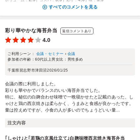
すべてのコメントを見る
彩り華やかな海苔弁当
返信コメントあり
4.0
ご利用シーン：
会議・セミナー
›
会議
参加者の年齢：
60代以上
男女比：
男性多め
千葉県習志野市津田沼
2026/01/25
会議の際に利用しました。
彩りも華やかでバランスのいい海苔弁当でした。
特に、秘伝の白麹合わせ味噌で一晩寝かせたと記載のあった、し
ゃけと鶏の西京焼きは柔らかく、うまみと食感が良かったです。
量は控えめですが、小食の人が多いのでちょうどいい量...
注文内容
｢しゃけ｣と｢若鶏の京風仕立て｣白麹味噌西京焼き海苔弁当