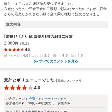
日とちょこちょこ連絡頂き安心できました。
六食だったので三食三食の二種類で頼みたかったのですが、四食
からの注文しかできない様で全て同じ種類で注文となりまし...
注文内容
｢若鶏｣と｢ぶり｣西京焼き8種の副菜二段重
2,360
円（税込）
4.5
4.0
3.5
4.0
4.0
ボリューム
：
コスパ
：
彩り
：
味
：
すべてのコメントを見る
意外とボリューミーでした
返信コメントあり
4.0
ご利用シーン：
会議・セミナー
›
セミナー
参加者の年齢：
30代～40代
男女比：
女性のみ