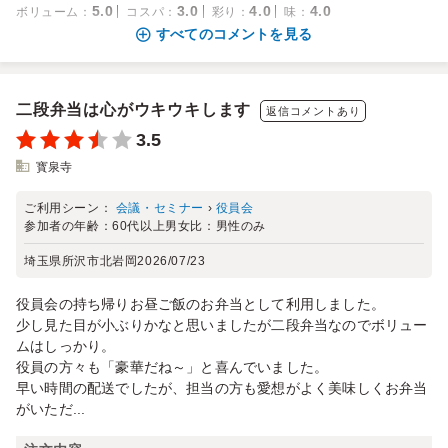
5.0
3.0
4.0
4.0
ボリューム
：
コスパ
：
彩り
：
味
：
すべてのコメントを見る
二段弁当は心がウキウキします
返信コメントあり
3.5
寳泉寺
ご利用シーン：
会議・セミナー
›
役員会
参加者の年齢：
60代以上
男女比：
男性のみ
埼玉県所沢市北岩岡
2026/07/23
役員会の持ち帰りお昼ご飯のお弁当として利用しました。
少し見た目が小ぶりかなと思いましたが二段弁当なのでボリュー
ムはしっかり。
役員の方々も「豪華だね～」と喜んでいました。
早い時間の配送でしたが、担当の方も愛想がよく美味しくお弁当
がいただ...