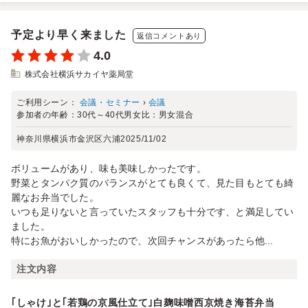
予定より早く来ました
返信コメントあり
4.0
株式会社横浜サカイヤ薬局堂
ご利用シーン：
会議・セミナー
›
会議
参加者の年齢：
30代～40代
男女比：
男女混合
神奈川県横浜市金沢区六浦
2025/11/02
ボリュームがあり、味も美味しかったです。
野菜とタンパク質のバランスがとても良くて、見た目もとても綺
麗なお弁当でした。
いつも足りないと言っていたスタッフも十分です、と満足してい
ました。
特にお魚がおいしかったので、次回チャンスがあったら他...
注文内容
｢しゃけ｣と｢若鶏の京風仕立て｣白麹味噌西京焼き海苔弁当