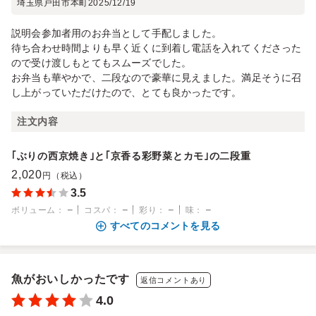
埼玉県戸田市本町
2025/12/19
説明会参加者用のお弁当として手配しました。
待ち合わせ時間よりも早く近くに到着し電話を入れてくださった
ので受け渡しもとてもスムーズでした。
お弁当も華やかで、二段なので豪華に見えました。満足そうに召
し上がっていただけたので、とても良かったです。
注文内容
｢ぶりの西京焼き｣と｢京香る彩野菜とカモ｣の二段重
2,020
円（税込）
3.5
－
－
－
－
ボリューム
：
コスパ
：
彩り
：
味
：
すべてのコメントを見る
魚がおいしかったです
返信コメントあり
4.0