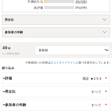
不満(0.5-1)
3%(5件)
未評価
0%(0件)
男女比
参加者の年齢
49
件
1～
20
件を表示
※投稿頂いた内容は
口コミガイドライン
に基づき表示をしています。
絞り込み
評価
男女比
参加者の年齢