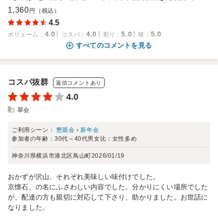
1,360
円（税込）
4.5
4.0
4.0
5.0
5.0
ボリューム
：
コスパ
：
彩り
：
味
：
すべてのコメントを見る
コスパ抜群
返信コメントあり
4.0
翠会
ご利用シーン：
懇親会
›
新年会
参加者の年齢：
30代～40代
男女比：
女性多め
神奈川県横浜市港北区鳥山町
2026/01/19
おかずが沢山、それぞれ美味しい味付けでした。
京懐石、の名にふさわしい内容でした。分かりにくい場所でした
が、配達の方も親切に対応して下さり、助かりました。お世話に
なりました。