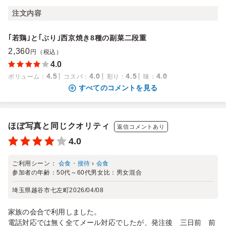
注文内容
｢若鶏｣と｢ぶり｣西京焼き8種の副菜二段重
2,360
円（税込）
4.0
4.5
4.0
4.5
4.0
ボリューム
：
コスパ
：
彩り
：
味
：
すべてのコメントを見る
ほぼ写真と同じクオリティ
返信コメントあり
4.0
ご利用シーン：
会食・接待
›
会食
参加者の年齢：
50代～60代
男女比：
男女混合
埼玉県越谷市七左町
2026/04/08
家族の会合で利用しました。
電話対応では無く全てメール対応でしたが、発注後 三日前 前