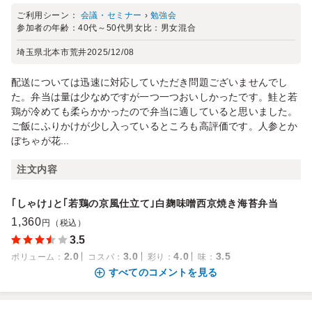
ご利用シーン：
会議・セミナー
›
勉強会
参加者の年齢：
40代～50代
男女比：
男女混合
埼玉県北本市荒井
2025/12/08
配送については迅速に対応していただき問題ございませんでし
た。弁当は量は少なめですが一つ一つおいしかったです。鮭と若
鶏が冷めても柔らかかったので弁当に適していると思いました。
ご飯にふりかけが少し入っているところも高評価です。人参とか
ぼちゃが花...
注文内容
｢しゃけ｣と｢若鶏の京風仕立て｣白麹味噌西京焼き海苔弁当
1,360
円（税込）
3.5
2.0
3.0
4.0
3.5
ボリューム
：
コスパ
：
彩り
：
味
：
すべてのコメントを見る