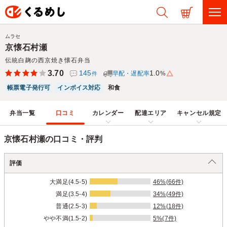
ムラセ
京懐石村瀬
伝統白麹の西京焼き懐石弁当
3.70
145
1.0
早配・遅配率
%
件
帳票電子発行可
インボイス対応
和食
弁当一覧
口コミ
カレンダー
配達エリア
キャンセル規定
京懐石村瀬の口コミ・評判
評価
大満足(4.5-5)
46%(66件)
満足(3.5-4)
34%(49件)
普通(2.5-3)
12%(18件)
やや不満(1.5-2)
5%(7件)