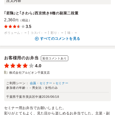
注文内容
｢若鶏｣と｢さわら｣西京焼き8種の副菜二段重
2,360
円（税込）
3.5
－
－
－
－
ボリューム
：
コスパ
：
彩り
：
味
：
すべてのコメントを見る
お客様用のお弁当
返信コメントあり
4.0
株式会社アルビオン千葉支店
ご利用シーン：
会議・セミナー
›
セミナー
参加者の年齢：
－
男女比：
女性のみ
千葉県千葉市美浜区中瀬
2026/06/18
セミナー用お弁当でお願いしました。
彩りがとてもよく、見た目から楽しめるお弁当でした。主菜・副