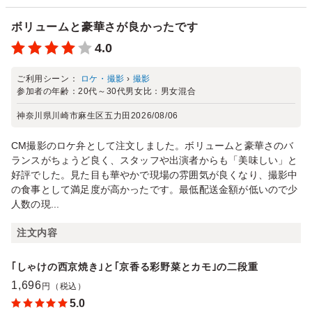
ボリュームと豪華さが良かったです
4.0
ご利用シーン：
ロケ・撮影
›
撮影
参加者の年齢：
20代～30代
男女比：
男女混合
神奈川県川崎市麻生区五力田
2026/08/06
CM撮影のロケ弁として注文しました。ボリュームと豪華さのバ
ランスがちょうど良く、スタッフや出演者からも「美味しい」と
好評でした。見た目も華やかで現場の雰囲気が良くなり、撮影中
の食事として満足度が高かったです。最低配送金額が低いので少
人数の現...
注文内容
｢しゃけの西京焼き｣と｢京香る彩野菜とカモ｣の二段重
1,696
円（税込）
5.0