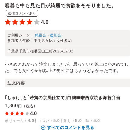
容器も中も見た目が綺麗で食欲をそそりました。
返信コメントあり
4.0
ご利用シーン：
懇親会
›
送別会
参加者の年齢：
不明
男女比：
女性多め
千葉県千葉市稲毛区山王町
2025/12/02
小さめとわかって注文しましたが、思っていた以上に小さめでし
た。でも女性や50代以上の男性にはちょうどよかったです。
注文内容
｢しゃけ｣と｢若鶏の京風仕立て｣白麹味噌西京焼き海苔弁当
1,360
円（税込）
4.0
4.0
5.0
5.0
5.0
ボリューム
：
コスパ
：
彩り
：
味
：
すべてのコメントを見る