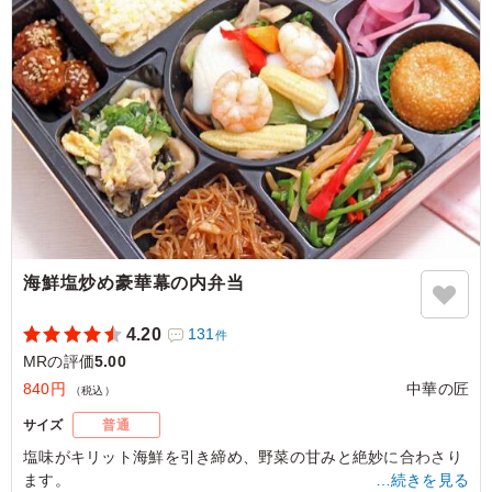
ご利用シーン：
会食・接待
›
MR
東京都板橋区大谷口
2024/07/24
海鮮塩炒め豪華幕の内弁当
4.20
131
件
MRの評価
5.00
840円
中華の匠
（税込）
サイズ
普通
塩味がキリット海鮮を引き締め、野菜の甘みと絶妙に合わさり
ます。
…続きを見る