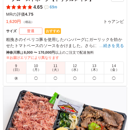
4.65
69
件
MRの評価
4.75
1,620円
トゥアンビ
（税込）
おすすめ
サイズ
普通
粗挽きのイベリコ豚を使用したハンバーグにガーリックを効か
せたトマトベースのソースをかけました。さらに、クミンやコ
…続きを見る
リアンダー、タイムなどで焼き上げた鶏もも肉スパイス焼き。
神奈川県
は
8,000 〜 170,000円
以上のご注文で配達無料
海鮮パエリアやごっはんの上に三元豚の肩肉にローズマリー等
※お届けエリアにより異なります
で香りづけをし、低温で7時間じっくりと火入れしたハーブロ
9
10
11
12
13
14
ーストも。多彩な副菜と共に豪華なお弁当をお楽しみくださ
（日）
（月）
（火）
（水）
（木）
（金）
い。会議やおもてなしに最適です。
休
◯
◯
◯
◯
◯
※ご飯の種類を下記プルダウンよりお選びください。
※クラシックプリン・クラシックプリンのティラミス仕立ての
追加は「ご飯の量」プルダウンより選択ください。
5.0
第一三共株式会社
イベリコ豚がとてもしっとりしていて、美味しく量もしっ
かり入っているので満足することができました。ご飯もち