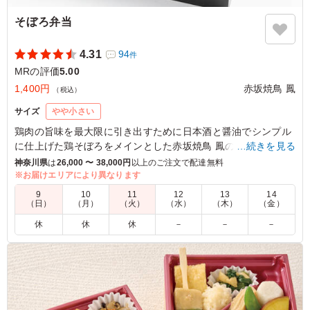
そぼろ弁当
4.31
94
件
MRの評価
5.00
1,400円
赤坂焼鳥 鳳
（税込）
サイズ
やや小さい
鶏肉の旨味を最大限に引き出すために日本酒と醤油でシンプル
に仕上げた鶏そぼろをメインとした赤坂焼鳥 鳳のお弁当の中で
…続きを見る
も特にお客様への還元率が高い｢くるめし弁当｣限定で販売して
神奈川県
は
26,000 〜 38,000円
以上のご注文で配達無料
いる商品です。
※お届けエリアにより異なります
9
10
11
12
13
14
※5月～10月は安全衛生上の理由で、キンカン(鶏卵黄)を季節
（日）
（月）
（火）
（水）
（木）
（金）
野菜に変更しております。
休
休
休
－
－
－
【※仕入れ状況により、キンカン(鶏卵黄)をうずら玉子に変更
する場合がございます。】
5.0
彩り綺麗で味も美味しく大満足でした。鶏肉ということも