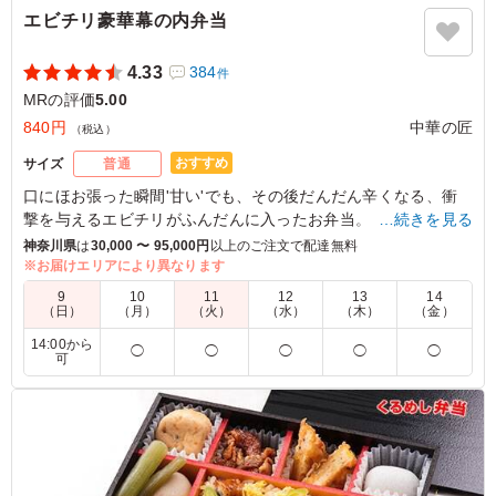
エビチリ豪華幕の内弁当
4.33
384
件
MRの評価
5.00
840円
中華の匠
（税込）
おすすめ
サイズ
普通
口にほお張った瞬間'甘い'でも、その後だんだん辛くなる、衝
撃を与えるエビチリがふんだんに入ったお弁当。
…続きを見る
メイン以外も超豪華な幕の内弁当です。
神奈川県
は
30,000 〜 95,000円
以上のご注文で配達無料
※お届けエリアにより異なります
※ご飯は「チャーハンと白米のハーフ&ハーフ」「チャーハン
9
10
11
12
13
14
のみ」「白米のみ」からお選びいただけます。
（日）
（月）
（火）
（水）
（木）
（金）
14:00から
◯
◯
◯
◯
◯
可
5.0
エビチリ弁当は、プリプリのエビと甘辛いチリソースが絶
妙にマッチして、食べ応え抜群でした。ご飯との相性も抜
群で、一口食べるたびに幸せな気持ちになりました。また
食べたいと思わせる美味しさです。