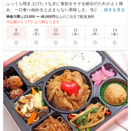
ふっくら焼き上げたうなぎに食欲をそそる秘伝のたれがよく絡
み、一口食べ始めると止まらない美味しさ。当店が厳選した上
…続きを見る
質なうなぎをご賞味ください。
神奈川県
は
23,000 〜 46,000円
以上のご注文で配達無料
※お届けエリアにより異なります
5.0
9
10
11
12
13
14
（日）
（月）
（火）
（水）
（木）
（金）
うなぎの香ばしさとふっくらとした食感が印象的なお弁当
◯
◯
◯
◯
◯
◯
でした。味付けも程よく、最後まで飽きずに美味しくいた
だけました。見た目に高級感があり、特別感のある食事と
して満足度の高い内容でした。参加者からの評判も良く、
また利用したいと思います。
ご利用シーン：
会食・接待
›
MR
東京都荒川区東日暮里
2026/07/10