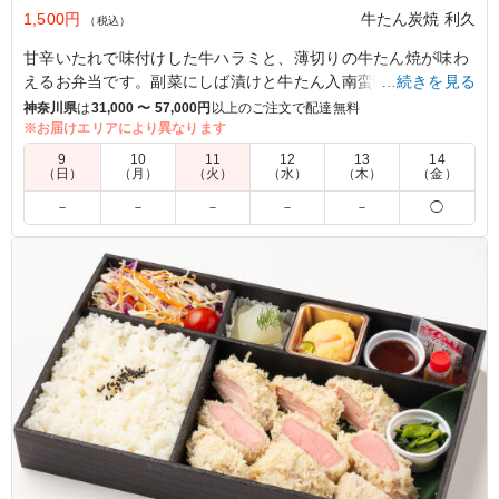
1,500円
牛たん炭焼 利久
（税込）
甘辛いたれで味付けした牛ハラミと、薄切りの牛たん焼が味わ
えるお弁当です。副菜にしば漬けと牛たん入南蛮味噌を添えま
…続きを見る
した。ぜひお試しください。
神奈川県
は
31,000 〜 57,000円
以上のご注文で配達無料
※お届けエリアにより異なります
5.0
9
10
11
12
13
14
（日）
（月）
（火）
（水）
（木）
（金）
味付けされた牛タンとハラミが沢山乗っています。牛タン
－
－
－
－
－
◯
は流石の利休さんでした。ハラミはもう少し柔らかいとい
いなとも思いますが、この価格では本当にコスパいいと思
います。またお肉リクエストがあったときは、注文させて
いただきます。
ご利用シーン：
会食・接待
›
MR
東京都港区虎ノ門
2025/06/05