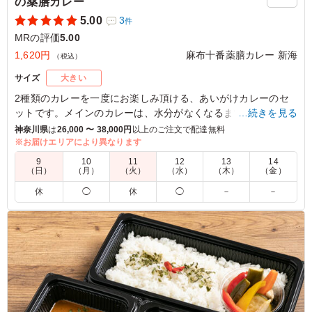
の薬膳カレー
5.00
3
件
MRの評価
5.00
1,620円
麻布十番薬膳カレー 新海
（税込）
サイズ
大きい
2種類のカレーを一度にお楽しみ頂ける、あいがけカレーのセ
ットです。メインのカレーは、水分がなくなるまで煮込んだ"鶏
…続きを見る
と生姜の煮込み薬膳カレー"と、旨味が凝縮された辛口の"豚挽
神奈川県
は
26,000 〜 38,000円
以上のご注文で配達無料
肉カレー"。
※お届けエリアにより異なります
そのままや、ご一緒にまぜて食べるなど、お好みのスタイルで
9
10
11
12
13
14
お召し上がり下さい。
（日）
（月）
（火）
（水）
（木）
（金）
休
◯
休
◯
－
－
【栄養成分表示(ルーのみ):エネルギー223kcal/たんぱく質
11.3g/脂質12.9g/炭水化物15.2g/食塩相当量2.3g】
5.0
甲殻類アレルギーとグルテンフリーのお弁当が希望だった
ので、こちらのカレーを選びました。ボリュームがあるの
で、若い男性の先方にも大変好評でした。また注文させて
いただきます。