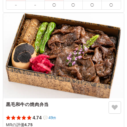
－
－
◯
◯
◯
◯
自慢のコンビーフがご飯の上に沢山まぶされていて、とて
も美味しいと好評でした。ナムルも美味しかったです。欲
を言えば、お茶付きのオプションがあると接待用としては
助かります。
ご利用シーン：
会食・接待
›
MR
東京都港区高輪
2025/04/30
黒毛和牛の焼肉弁当
4.74
49
件
MRの評価
4.75