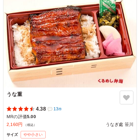
ご利用シーン：
会食・接待
›
MR
東京都狛江市中和泉
2024/02/11
うな重
4.38
13
件
MRの評価
5.00
2,160円
うなぎ處 笹川
（税込）
サイズ
やや小さい