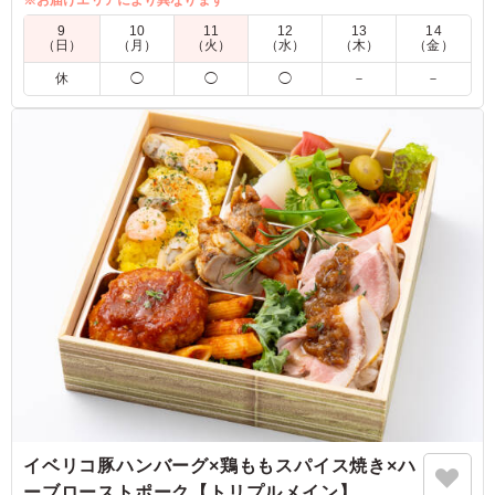
5.0
コヴィディエンジャパン株式会社
9
10
11
12
13
14
（日）
（月）
（火）
（水）
（木）
（金）
味付けも良く、おかずの数、量も非常にバランスが良かっ
休
◯
◯
◯
－
－
たです。 お弁当を開けた際に、美味しそうだな、食べた
いなと感じた彩で大変満足しております。 また利用させ
ていただきます。
ご利用シーン：
会食・接待
›
MR
東京都中央区明石町
2022/12/27
イベリコ豚ハンバーグ×鶏ももスパイス焼き×ハ
ーブローストポーク【トリプルメイン】