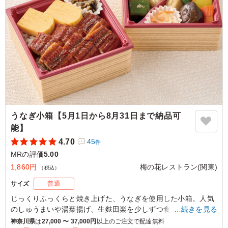
ありダイエット中の方もそんなに罪悪感なく食べられると
喜んでおられました。とても美味しかったので是非また注
文させて頂きます。
ご利用シーン：
会食・接待
›
MR
東京都千代田区神田駿河台
2026/04/02
うなぎ小箱【5月1日から8月31日まで納品可
能】
4.70
45
件
MRの評価
5.00
1,860円
梅の花レストラン(関東)
（税込）
サイズ
普通
じっくりふっくらと焼き上げた、うなぎを使用した小箱。人気
のしゅうまいや湯葉揚げ、生麩田楽を少しずつ食べれるように
…続きを見る
しております。
神奈川県
は
27,000 〜 37,000円
以上のご注文で配達無料