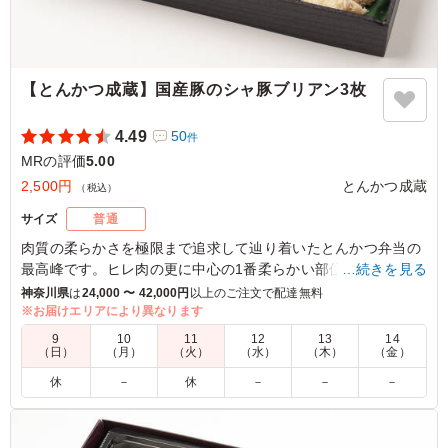
【とんかつ成蔵】国産豚のシャ豚ブリアン3枚
4.49
50
件
MRの評価
5.00
2,500円
とんかつ成蔵
（税込）
サイズ
普通
肉質の柔らかさを極限まで追求して辿り着いたとんかつ弁当の
最高峰です。ヒレ肉の更に中心の1番柔らかい部位のシャ豚ブ
…続きを見る
リアンだけを使ったこの上ない贅沢な仕上がりです。連日の行
神奈川県
は
24,000 〜 42,000円
以上のご注文で配達無料
列店【成蔵】のとんかつを存分にお召し上がりください。
※お届けエリアにより異なります
9
10
11
12
13
14
※とんかつの断面がピンク色に見えますが、定められた加熱調
（日）
（月）
（火）
（水）
（木）
（金）
理を行っておりますのでご安心してお召し上がりいただけま
休
－
休
－
－
－
す。
5.0
ブリストル・マイヤーズ スクイブ株式会社