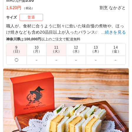
MRの評価
5.00
1,620円
割烹 なかざと
（税込）
サイズ
普通
職人が、食材に合うように別々に炊いた味自慢の煮物や、ほっ
け焼きなども含め20品目以上が入ったバランスのとれた料理屋
…続きを見る
のお弁当です。
神奈川県
は
100,000円
以上のご注文で配達無料
9
10
11
12
13
14
（日）
（月）
（火）
（水）
（木）
（金）
5.0
しっかりと味付けされたおかずがぎっしりと入っており、
◯
－
－
－
－
－
運ぶ際に坂や階段など難所がありましたが、中身が片寄っ
ていることもありませんでした。煌びやかさはないです
が、老若男女に喜ばれるお弁当だと思います。
ご利用シーン：
会食・接待
›
MR
千葉県市川市南八幡
2025/04/02