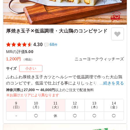
厚焼き玉子✕低温調理・大山鶏のコンビサンド
4.30
68
件
MRの評価
5.00
1,200円
ニューヨークウィッチーズ
（税込）
サイズ
小さい
ふわふわ厚焼き玉子カツとヘルシーで低温調理で作った大山鶏
のコンビです。低温で仕上げる事によりしっとり柔らかなムネ
…続きを見る
肉に仕上がりました。
神奈川県
は
27,000 〜 46,000円
以上のご注文で配達無料
※お届けエリアにより異なります
5.0
ボストン•サイエンティフィックジャパン 株式会社
9
10
11
12
13
14
（日）
（月）
（火）
（水）
（木）
（金）
鶏肉は柔らかく、写真以上に具材が多く感じました。味付
－
◯
休
◯
◯
◯
けもとても良かったです。卵焼きのカツは珍しく大変好評
でした。2種類見た目以上にボリュームがあるので満足さ
れました。