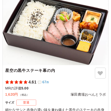
最近も「テレビでみたことあるところだ」というコメント
ともに、初めて召し上がる方は「弁当でこのクオリティは
すごすぎる」と思わずつぶやいていました。お腹が減って
いる時はちょうどいい量だとおもいました。
ご利用シーン：
会食・接待
›
MR
神奈川県藤沢市藤沢
2025/12/13
星空の黒牛ステーキ幕の内
4.61
67
件
MRの評価
5.00
1,620円
塚田農場おべんとラボ
（税込）
サイズ
普通
細かなサシと赤身の濃い味を兼ね備えた黒牛のステーキの赤身