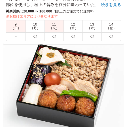
部位を使用し、極上の旨みを存分に味わっていただけるお弁当
…続きを見る
です。
神奈川県
は
20,000 〜 100,000円
以上のご注文で配達無料
旨みの強い赤身と自慢の若鶏のチキン南蛮を同時にお楽しみ下
※お届けエリアにより異なります
さい。
9
10
11
12
13
14
（日）
（月）
（火）
（水）
（木）
（金）
※おべんとラボの若鶏のチキン南蛮にはタイ産のブロイラーを
－
◯
◯
◯
◯
◯
使用しています。
※卵の仕入れが厳しいため、塚だま玉子焼きが他の副菜になる
場合ございます。
5.0
牛肉と鶏肉どちらも楽しめるお弁当のため、こちらのお弁
当をよく注文します。コスパもよく注文しやすい価格帯か
と思います。ボリュームも問題なく満足できると思いま
す。彩もきれいです。
ご利用シーン：
会食・接待
›
MR
東京都江東区枝川
2023/12/20