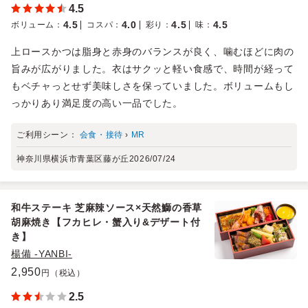
4.5
4.5
4.0
4.5
4.5
ボリューム
：
コスパ
：
彩り
：
味
：
上ロースかつは脂身と赤身のバランスが良く、噛むほどに肉の
旨みが広がりました。衣はサクッと軽い食感で、時間が経って
もベチャっとせず美味しさを保っていました。ボリュームもし
っかりあり満足度の高い一品でした。
ご利用シーン：
会食・接待
›
MR
神奈川県横浜市青葉区藤が丘
2026/07/24
和牛ステーキ 芝麻辣ソース×天然鰤の香草
胡麻焼き【フカヒレ・蟹入り&デザート付
き】
楊備 -YANBI-
2,950
円（税込）
2.5