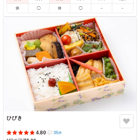
休
◯
休
◯
－
－
【栄養成分表示(ルーのみ):エネルギー262kcal/たんぱく質
11.1g/脂質17.7g/炭水化物14.4g/食塩相当量2.5g】
5.0
複雑なスパイスの風味がします。カレーが二種類入ってお
り、飽きずに楽しめます。ややボリュームが少なめなの
で、ごはん大盛りができるといいなと思います。カレーは
冷めても美味しいのでお弁当にピッタリだと思います。
ご利用シーン：
会食・接待
›
MR
東京都墨田区錦糸
2025/07/05
ひびき
4.80
35
件