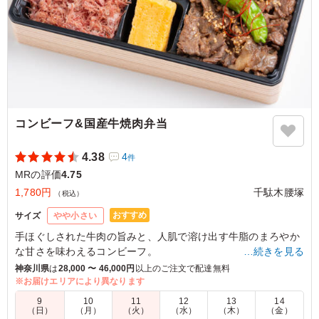
ょうどいい量で野菜とも含めてバランスの良さを感じて、
最後までペロっと食べることができます。
ご利用シーン：
会食・接待
›
MR
神奈川県川崎市中原区木月
2026/05/08
コンビーフ&国産牛焼肉弁当
4.38
4
件
MRの評価
4.75
1,780円
千駄木腰塚
（税込）
おすすめ
サイズ
やや小さい
手ほぐしされた牛肉の旨みと、人肌で溶け出す牛脂のまろやか
な甘さを味わえるコンビーフ。
…続きを見る
旨みのあるお肉を特製たれで仕上げた焼肉。
神奈川県
は
28,000 〜 46,000円
以上のご注文で配達無料
2つの味をお愉しみいただけます。
※お届けエリアにより異なります
9
10
11
12
13
14
（日）
（月）
（火）
（水）
（木）
（金）
5.0