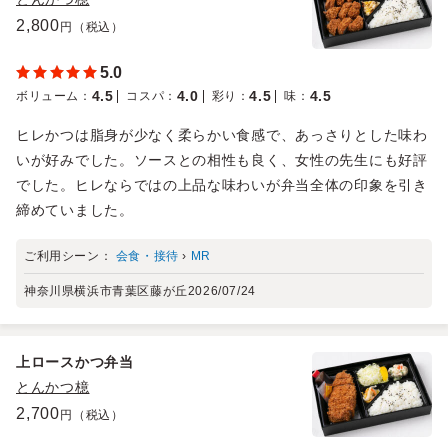
2,800
円（税込）
5.0
4.5
4.0
4.5
4.5
ボリューム
：
コスパ
：
彩り
：
味
：
ヒレかつは脂身が少なく柔らかい食感で、あっさりとした味わ
いが好みでした。ソースとの相性も良く、女性の先生にも好評
でした。ヒレならではの上品な味わいが弁当全体の印象を引き
締めていました。
ご利用シーン：
会食・接待
›
MR
神奈川県横浜市青葉区藤が丘
2026/07/24
上ロースかつ弁当
とんかつ檍
2,700
円（税込）