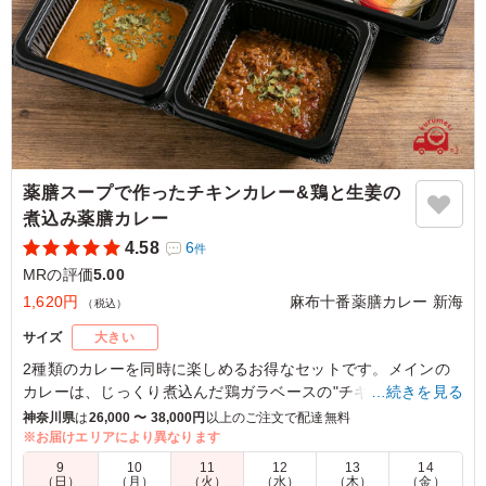
ご利用シーン：
会食・接待
›
MR
東京都江東区亀戸
2024/09/28
薬膳スープで作ったチキンカレー&鶏と生姜の
煮込み薬膳カレー
4.58
6
件
MRの評価
5.00
1,620円
麻布十番薬膳カレー 新海
（税込）
サイズ
大きい
2種類のカレーを同時に楽しめるお得なセットです。メインの
カレーは、じっくり煮込んだ鶏ガラベースの"チキンカレ
…続きを見る
ー"と、水分がなくなるまで煮込んだ"鶏と生姜の煮込み薬膳カ
神奈川県
は
26,000 〜 38,000円
以上のご注文で配達無料
レー"。
※お届けエリアにより異なります
それぞれで食べて頂いても、まぜて食べて頂いても、お好みの
9
10
11
12
13
14
スタイルでお楽しみ下さい。
（日）
（月）
（火）
（水）
（木）
（金）