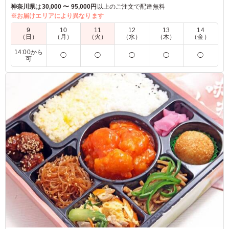
ご飯が進む海鮮料理を是非ご堪能ください。
神奈川県
は
30,000 〜 95,000円
以上のご注文で配達無料
メイン以外も超豪華な幕の内弁当です。
※お届けエリアにより異なります
9
10
11
12
13
14
※ご飯は「チャーハンと白米のハーフ&ハーフ」「チャーハン
（日）
（月）
（火）
（水）
（木）
（金）
のみ」「白米のみ」からお選びいただけます。
14:00から
◯
◯
◯
◯
◯
可
5.0
濃い目の味付けで注文させていただきました。熱くなって
きたので脱水症状、熱中症対策にも濃いめが良いかと思い
ました。メインのおかずだけでなく他のおかずも味がしっ
かりしており、どれもおいしかった
ご利用シーン：
会食・接待
›
MR
東京都練馬区高野台
2024/07/24