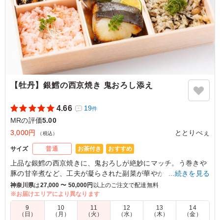
ベルジーヌならではのコク深くスパイシーな欧風カレー
は、まろやかな甘みのあとに心地よい辛さが広がり、ご飯
との相性が抜群。そこへ塚田農場の看板メニューであるジ
ューシーなチキン南蛮やハンバーグが加わることで、満足
感がさらに高まります。タルタルソースの濃厚な味わいと
カレーの風味が意外にもよく調和し、最後まで飽きずに楽
しめました。副菜も彩り豊かでバランスが良く、見た目の
華やかさも魅力です。ボリュームもしっかりあり、ロケ弁
【牡丹】銀鱈の西京焼き 鬼おろし添え
として高い人気を誇る両ブランドの実力を実感できる内容
でした。価格はやや高めですが、それに見合う満足度があ
4.66
19
件
り、特別な日のランチや会議用のお弁当としてもおすすめ
MRの評価
5.00
できる完成度の高いコラボ弁当だと感じました。
3,000円
ととりべぇ
（税込）
ご利用シーン：
会食・接待
›
MR
お茶付き
おすすめ
サイズ
普通
東京都品川区東大井
2026/07/29
上品な銀鱈の西京焼きに、鬼おろしが絶妙にマッチ。う巻きや
豚の甘辛煮など、工夫が凝らされた副菜が華やかさを演出し、
…続きを見る
特別なシーンを彩ります。ととりべぇのお弁当は、接待や会食
神奈川県
は
27,000 〜 50,000円
以上のご注文で配達無料
など大事なお集りにぴったり。心を込めた一品をお楽しみくだ
※お届けエリアにより異なります
さい。
9
10
11
12
13
14
（日）
（月）
（火）
（水）
（木）
（金）