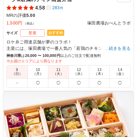
4.58
283
件
MRの評価
5.00
1,500円
塚田農場おべんとラボ
（税込）
おすすめ
サイズ
普通
ロケ弁ご用達店舗が夢のコラボ！
主菜には、塚田農場で一番人気の「若鶏のチキン南蛮」と、九
…続きを見る
州産黒毛和牛と宮崎県産のブランド豚「まるみ豚」を使用した
神奈川県
は
20,000 〜 100,000円
以上のご注文で配達無料
特製ハンバーグを贅沢に盛り合わせました。
※お届けエリアにより異なります
オーベルジーヌの特製欧風カレーソースは甘さのあとにくるス
9
10
11
12
13
14
パイスの香りと深いコクが最大の特徴。
（日）
（月）
（火）
（水）
（木）
（金）
ご飯とはもちろん、主菜とも相性抜群！
－
◯
◯
◯
◯
◯
タルタルソースと絡めて、お好みで味の変化もお楽しみいただ
けます。
一つのお弁当で色々楽しめるのはコラボ弁当ならでは。
この機会に是非ご賞味下さい。
5.0
東京第一ブロック 東京南営業所
塚田農場とオーベルジーヌのコラボ弁当は、それぞれの人
気メニューの魅力を一度に楽しめる贅沢な一品です。オー