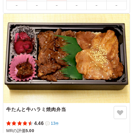
※紙袋の有無は「ご飯の種類」プルダウンよりお選びくださ
－
－
－
－
－
－
い。
5.0
ブリストル・マイヤーズ スクイブ株式会社
ご飯大盛りにしてみましたが、おかずと同様にご飯も好評
のため、大盛りにしてみて良かったです。メインの銀鱈は
変わらず好評です。見た目が美しく、いい意味で普段見な
い少し変わったおかずもあるのも評価高い点かと思いま
す。
ご利用シーン：
会食・接待
›
MR
東京都杉並区西荻南
2025/09/03
牛たんと牛ハラミ焼肉弁当
4.46
13
件
MRの評価
5.00