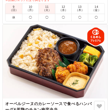
南仏風ペルシャード。ごはんは海鮮パエリアと長時間低温で火
※お届けエリアにより異なります
入れをし、しっとりと仕上げたイベリコ豚のローストポークを
9
10
11
12
13
14
ご飯の2種。クラシックプリンもついた、トゥアンビを贅沢に
（日）
（月）
（火）
（水）
（木）
（金）
堪能できる商品です。特別な日におすすめです。
休
◯
◯
◯
◯
◯
※ご飯の種類を下記プルダウンよりお選びください。
※クラッシックプリンをティラミス仕立てのクラッシックプリ
ンに変更をご希望の場合は「ご飯の量」プルダウンより選択く
ださい。
5.0
ブリストル・マイヤーズ スクイブ株式会社
前回はティラミスを付けましたが、デザートが2つになる
のはあまりにも多すぎたので今回はプリンだけにしまし
た。デザートに行きつかない人もいるくらいでした。パエ
リアもお肉も好評でした。
ご利用シーン：
会食・接待
›
MR
東京都杉並区西荻南
2026/03/08
オーベルジーヌのカレーソースで食べるハンバ
ーグ&若鶏のチキン南蛮弁当