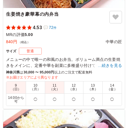
生姜焼き豪華幕の内弁当
4.53
72
件
MRの評価
5.00
840円
中華の匠
（税込）
サイズ
普通
メニューの中で唯一の和風のお弁当。ボリューム満点の生姜焼
きをメインに、定番中華を副菜に多種盛り付けています。
…続きを見る
神奈川県
は
30,000 〜 95,000円
以上のご注文で配達無料
※ご飯は「チャーハンと白米のハーフ&ハーフ」「チャーハン
※お届けエリアにより異なります
のみ」「白米のみ」からお選びいただけます。
9
10
11
12
13
14
（日）
（月）
（火）
（水）
（木）
（金）
5.0
14:00から
◯
◯
◯
◯
◯
可
中華が苦手な方もいらっしゃるので、１つだけ生姜焼きも
選択しました。彩が茶色ばかりにならないようにいろんな
色のお野菜を使われているのでお弁当を開けた時の彩もす
ごく良かったです。