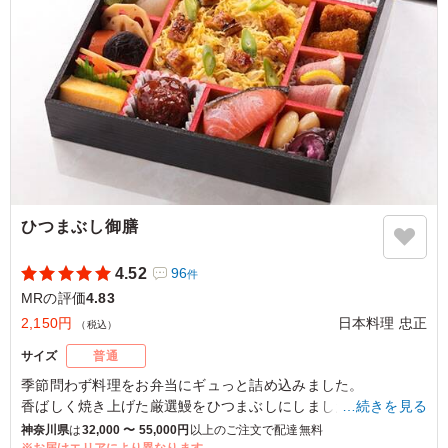
ご利用シーン：
会食・接待
›
MR
東京都練馬区高野台
2024/07/24
ひつまぶし御膳
4.52
96
件
MRの評価
4.83
2,150円
日本料理 忠正
（税込）
サイズ
普通
季節問わず料理をお弁当にギュっと詰め込みました。
香ばしく焼き上げた厳選鰻をひつまぶしにしました。
…続きを見る
高級感あふれるお弁当をぜひ味わってください！
神奈川県
は
32,000 〜 55,000円
以上のご注文で配達無料
※お届けエリアにより異なります