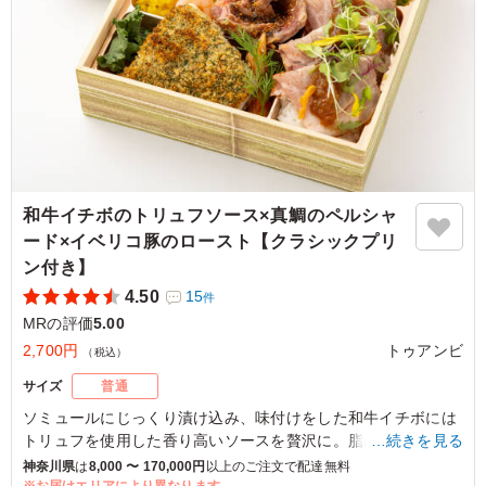
和牛イチボのトリュフソース×真鯛のペルシャ
ード×イベリコ豚のロースト【クラシックプリ
ン付き】
4.50
15
件
MRの評価
5.00
2,700円
トゥアンビ
（税込）
サイズ
普通
ソミュールにじっくり漬け込み、味付けをした和牛イチボには
トリュフを使用した香り高いソースを贅沢に。脂のりの良い真
…続きを見る
鯛に数種のハーブを混ぜ込んだパン粉をまぶして焼き上げた、
神奈川県
は
8,000 〜 170,000円
以上のご注文で配達無料