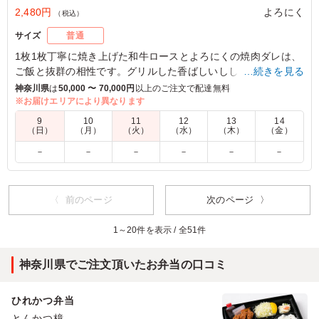
2,480円
よろにく
（税込）
サイズ
普通
1枚1枚丁寧に焼き上げた和牛ロースとよろにくの焼肉ダレは、
ご飯と抜群の相性です。グリルした香ばしいししとうが箸休
…続きを見る
め。
神奈川県
は
50,000 〜 70,000円
以上のご注文で配達無料
副菜にはトリュフ煮玉子とたたき牛蒡を、大阪・堺のやまつ辻
※お届けエリアにより異なります
田さんから取り寄せる粉山椒と柚子七味で味変にも抜かりはあ
9
10
11
12
13
14
りません。
（日）
（月）
（火）
（水）
（木）
（金）
王道の焼肉弁当をよろにく流にアップデートした、焼肉弁当の
－
－
－
－
－
－
新定番です。
5.0
〈 前のページ
次のページ 〉
取引先にお出ししましたが、非常に好評でした。ネームバ
リューもあり、煮卵＋トリュフもインパクトあります。も
1～20件を表示 / 全51件
っと食べたいと思う絶妙なところで食べ終わってしまうの
も、好評の一因かもしれません。また頼みたいと思いま
神奈川県でご注文頂いたお弁当の口コミ
す。
ひれかつ弁当
ご利用シーン：
会食・接待
›
MR
東京都足立区谷中
2022/06/03
とんかつ檍