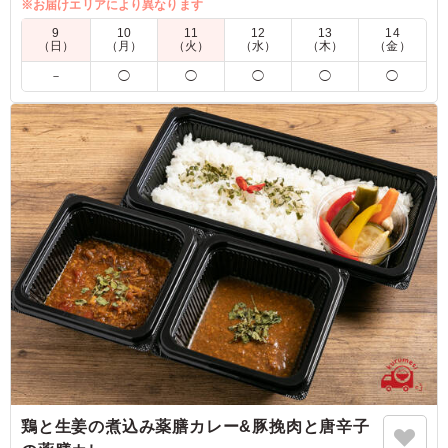
※お届けエリアにより異なります
※お届け期間：5月7日(水)～8月31日(日)まで
9
10
11
12
13
14
（日）
（月）
（火）
（水）
（木）
（金）
5.0
－
◯
◯
◯
◯
◯
うなぎをこの値段で食べれたら満足です。夏季限定なのが
残念。しっかり厚みあるうなぎなので満足できます。うな
ぎ以外にもおかずをしっかり食べることができる使い勝手
のいい弁当です。
ご利用シーン：
会食・接待
›
MR
千葉県千葉市中央区青葉町
2025/08/07
鶏と生姜の煮込み薬膳カレー&豚挽肉と唐辛子