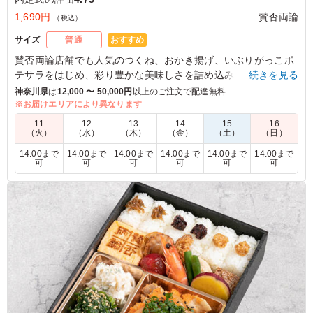
1,690円
賛否両論
（税込）
おすすめ
サイズ
普通
賛否両論店舗でも人気のつくね、おかき揚げ、いぶりがっこポ
テサラをはじめ、彩り豊かな美味しさを詰め込みました。
…続きを見る
お弁当の定番おかずの唐揚げを胡麻らっきょポン酢で和えてさ
神奈川県
は
12,000 〜 50,000円
以上のご注文で配達無料
っぱりと。笠原流アレンジをお楽しみください。
※お届けエリアにより異なります
11
12
13
14
15
16
（火）
（水）
（木）
（金）
（土）
（日）
5.0
株式会社共同テレビジョン
14:00まで
14:00まで
14:00まで
14:00まで
14:00まで
14:00まで
鶏らっきょポン酢ってどんな味かな？と思いつつ注文しま
可
可
可
可
可
可
したが、内定者からも鶏からの人気は抜群でした！ 肉の
お肉も柔らかく、ご飯も全てに味がありますし、コスパも
抜群だと思います。
ご利用シーン：
懇親会
›
内定式
東京都中央区築地
2023/10/10