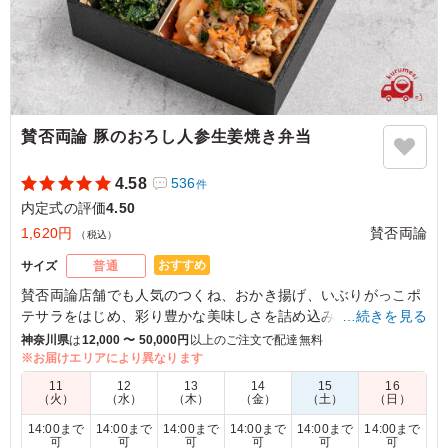
賛否両論 豚のおろし人参生姜焼き弁当
4.58
536
件
内定式の評価
4.50
1,620円
賛否両論
（税込）
おすすめ
サイズ
普通
賛否両論店舗でも人気のつくね、おかき揚げ、いぶりがっこポ
テサラをはじめ、彩り豊かな美味しさを詰め込みました。
…続きを見る
みんな大好き生姜焼きを、おろしにんじんでちょっとおめか
神奈川県
は
12,000 〜 50,000円
以上のご注文で配達無料
し。お肉だけどあっさりお召し上がりいただける、新感覚の生
※お届けエリアにより異なります
姜焼きです。
11
12
13
14
15
16
（火）
（水）
（木）
（金）
（土）
（日）
4.5
誠信システムズ株式会社
14:00まで
14:00まで
14:00まで
14:00まで
14:00まで
14:00まで
可
可
可
可
可
可