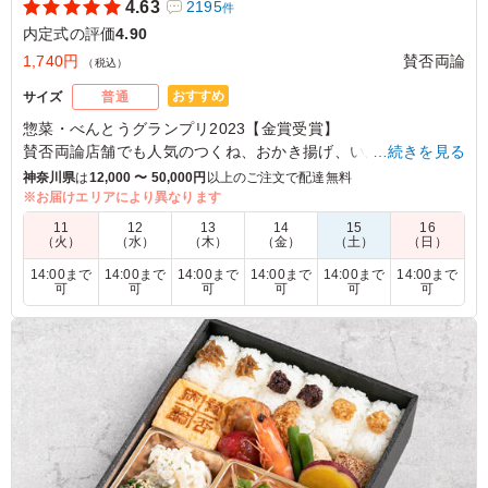
4.63
2195
件
内定式の評価
4.90
1,740円
賛否両論
（税込）
おすすめ
サイズ
普通
惣菜・べんとうグランプリ2023【金賞受賞】
賛否両論店舗でも人気のつくね、おかき揚げ、いぶりがっこポ
…続きを見る
テサラをはじめ、彩り豊かな美味しさを詰め込みました。
神奈川県
は
12,000 〜 50,000円
以上のご注文で配達無料
いつものたまごの代わりに今日はとろろですき焼きを楽しんで
※お届けエリアにより異なります
みませんか？ご飯が進む変わりすき焼きをぜひお試しくださ
11
12
13
14
15
16
い。
（火）
（水）
（木）
（金）
（土）
（日）
14:00まで
14:00まで
14:00まで
14:00まで
14:00まで
14:00まで
可
可
可
可
可
可
4.5
カブシキカイシャケミトックス
定番のおかずは安心して頂けました。お肉も大変いいお味
でした。ありがとうございました。
ご利用シーン：
懇親会
›
内定式
東京都大田区上池台
2025/10/06