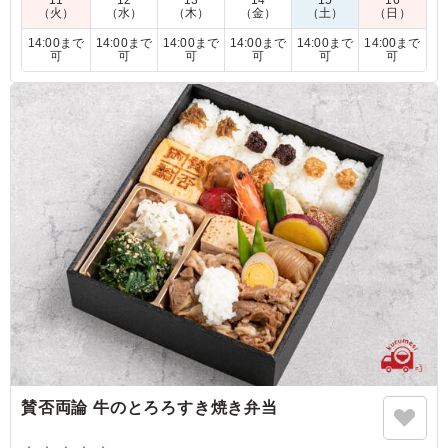
11
12
13
14
15
16
（火）
（水）
（木）
（金）
（土）
（日）
【弁当内容】
14:00まで
14:00まで
14:00まで
14:00まで
14:00まで
14:00まで
賛否両論のたまご焼き/いぶりがっことマスカルポーネのポテト
可
可
可
可
可
可
サラダ/鶏の松風焼き/牛蒡おかき揚げ/鶏つくね・海老・いんげ
んの旨煮/たこの柔らか煮/青菜の胡麻和え/さつまいもレモン煮/
杏トマト/季節のしんじょう/にんじんカステラ
5.0
見た目・ボリューム・味ともに満足でした。 見た目は、
外箱からして特別感があり、そもそも3段もあるお弁当を
いただく機会があまりないので、皆さん盛り上がっていま
した。 中身についても、それぞれが大変おいしく、満足
いたしました。
ご利用シーン：
懇親会
›
内定式
東京都新宿区西新宿
2025/10/06
賛否両論 牛のとろろすき焼き弁当