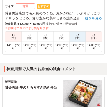
おすすめ
サイズ
普通
賛否両論店舗でも人気のつくね、おかき揚げ、いぶりがっこポ
テサラをはじめ、彩り豊かな美味しさを詰め込みました。
…続きを見る
「がっつり！でもさっぱり！」みそ漬けにして、ほんのりゆず
神奈川県
は
12,000 〜 50,000円
以上のご注文で配達無料
を効かせた豚を、しっとりと焼き上げてご飯にオン！
※お届けエリアにより異なります
「美味しさも重さもずっしりくるのが嬉しい！」ご飯の上にお
11
12
13
14
15
16
かずを乗せた、笠原が大好きなドカ弁を、賛否両論スタイルで
（火）
（水）
（木）
（金）
（土）
（日）
お楽しみください。
14:00まで
14:00まで
14:00まで
14:00まで
14:00まで
14:00まで
こだわりの梅だれをかければ、あっという間に完食間違いなし
可
可
可
可
可
可
です。
5.0
神奈川県で人気のお弁当の試食コメント
写真での見た目以上にボリュームもあり、男子学生の胃袋
も問題なく満たされました。おかずの種類もたくさんあ
り、それぞれのおかずごとに味の変化があり、最後まで飽
賛否両論
きずに美味しく食べられました。また、冷めていても美味
賛否両論 牛のとろろすき焼き弁当
しいのも高評価です。また利用したいと思います。
ご利用シーン：
懇親会
›
内定式
東京都目黒区平町
2023/10/04