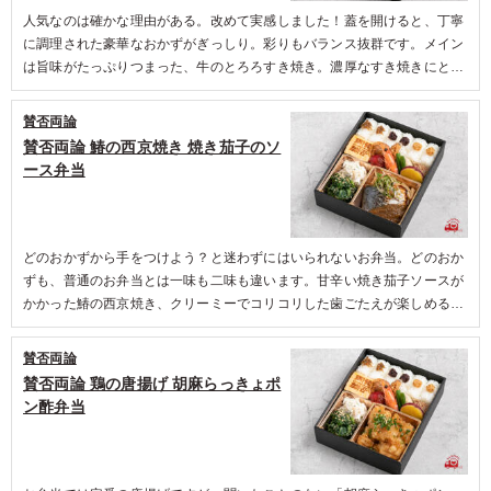
人気なのは確かな理由がある。改めて実感しました！蓋を開けると、丁寧
に調理された豪華なおかずがぎっしり。彩りもバランス抜群です。メイン
は旨味がたっぷりつまった、牛のとろろすき焼き。濃厚なすき焼きにとろ
ろのみずみずしさが加わり、お箸が止まりません。人気のつくねは、口の
中で美味しさの羽根を広げて飛んでいきます。たまご焼きに押された賛否
賛否両論
両論の印が確かな自信の現れ。美味しさが身体を巡っていきます。そして
賛否両論 鰆の西京焼き 焼き茄子のソ
感動したのは、さつまいもレモン煮。全ての美味しさをすっと爽やかに包
ース弁当
み一つの作品に仕上げていました。
どのおかずから手をつけよう？と迷わずにはいられないお弁当。どのおか
ずも、普通のお弁当とは一味も二味も違います。甘辛い焼き茄子ソースが
かかった鰆の西京焼き、クリーミーでコリコリした歯ごたえが楽しめるポ
テトサラダ、ほろ苦さがクセになる青菜の胡麻和え、杏子の香りと優しい
甘さが嬉しい杏子トマト。全てのおかずに賛否両論のこだわりが感じられ
賛否両論
ました。幅広い年齢層のお客さまに食べていただきたいお弁当です。
賛否両論 鶏の唐揚げ 胡麻らっきょポ
ン酢弁当