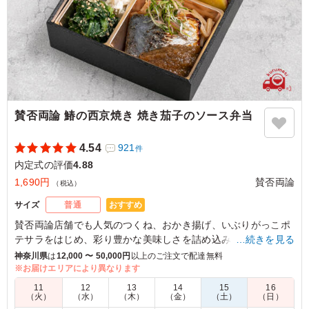
賛否両論 鰆の西京焼き 焼き茄子のソース弁当
4.54
921
件
内定式の評価
4.88
1,690円
賛否両論
（税込）
おすすめ
サイズ
普通
賛否両論店舗でも人気のつくね、おかき揚げ、いぶりがっこポ
テサラをはじめ、彩り豊かな美味しさを詰め込みました。
…続きを見る
賛否両論の店舗で、お刺身に合わせて提供している「変わり醤
神奈川県
は
12,000 〜 50,000円
以上のご注文で配達無料
油」を焼き魚に合う「ソース」にアレンジ。
※お届けエリアにより異なります
焼き茄子の香ばしさが西京焼きとマッチして、くせになる美味
11
12
13
14
15
16
しさです。
（火）
（水）
（木）
（金）
（土）
（日）