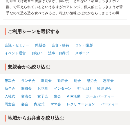
お弁当では定番の唐揚げですが、聞いたことのない「胡麻らっきょポン
酢」で和えられているというさすがのアレンジ。個人的にらっきょうが苦
手なので恐る恐る食べてみると、程よい酸味とほのかならっきょうの風
味。胡麻やネギも香り良く、唐揚げ自体とのバランスも良く美味。らっき
ょうが苦手な方にも試していただきたいです。店舗でも人気があるという
ご利用シーンを選択する
おかき揚げは初めての食感、これまた初めての杏トマトもフルーツのよう
に甘く、皮も剥かれ丁寧な調理がうかがえます。一品一品のこだわりを感
じ、美味しく楽しく笑顔になれるお弁当でした！
会議・セミナー
懇親会
会食・接待
ロケ・撮影
イベント運営
お祝い
法事・お葬式
スポーツ
懇親会から絞り込む
懇親会
ランチ会
送別会
歓迎会
納会
慰労会
忘年会
新年会
謝恩会
お花見
インターン
打ち上げ
歓送迎会
入社式
交流会
女子会
集会
PTA活動
ホームパーティー
同窓会
宴会
内定式
ママ会
レクリエーション
パーティー
地域からお弁当を絞り込む