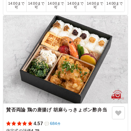
14:00まで
14:00まで
14:00まで
14:00まで
14:00まで
14:00まで
可
可
可
可
可
可
5.0
株式会社共同テレビジョン
肉だけ注文するわけにもいかない中、おいしそうな魚の種
類があるのも大変選ぶ側としてはありがたいなと思い注文
しています。ご飯も全てに味がありますし、コスパも抜群
だと思います。
ご利用シーン：
懇親会
›
内定式
東京都中央区築地
2023/10/10
賛否両論 鶏の唐揚げ 胡麻らっきょポン酢弁当
4.57
684
件
内定式の評価
4.75