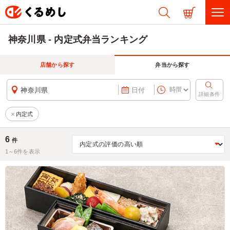
神奈川県 - 内定式弁当ランキング
店舗から探す
弁当から探す
神奈川県
日付
詳細条件
内定式
6
件
1～
6
件を表示