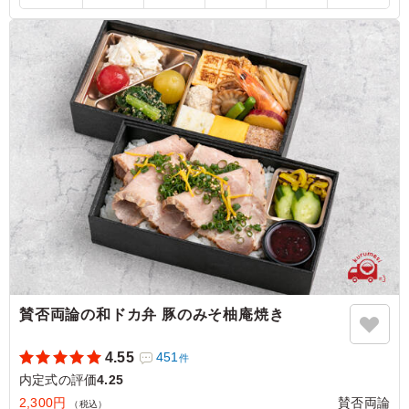
内定式のお昼御飯用に注文しました。 生姜焼きが好きな
方がチョイスしましたが、味付けとボリューム感のどちら
も大満足でした！ 今後も頼みたいと思うのでよろしくお
願いします！
ご利用シーン：
懇親会
›
内定式
東京都台東区台東
2022/10/02
賛否両論の和ドカ弁 豚のみそ柚庵焼き
4.55
451
件
内定式の評価
4.25
2,300円
賛否両論
（税込）