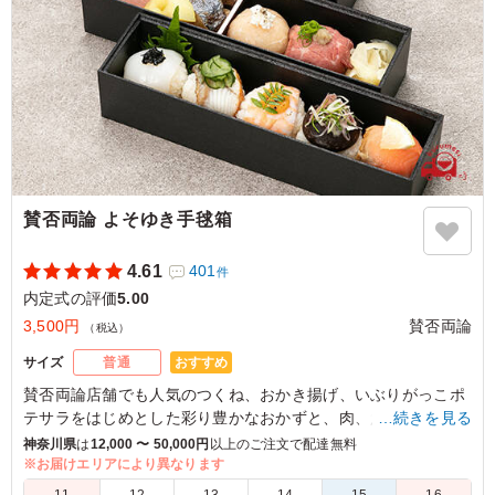
賛否両論 よそゆき手毬箱
4.61
401
件
内定式の評価
5.00
3,500円
賛否両論
（税込）
おすすめ
サイズ
普通
賛否両論店舗でも人気のつくね、おかき揚げ、いぶりがっこポ
テサラをはじめとした彩り豊かなおかずと、肉、魚、野菜を使
…続きを見る
用した7種類の手毬寿司を一緒に詰め込みました。
神奈川県
は
12,000 〜 50,000円
以上のご注文で配達無料
見て楽しい！食べて美味しい！ハレの日にもぴったりな、ちょ
※お届けエリアにより異なります
っとよそいき気分のお弁当です。