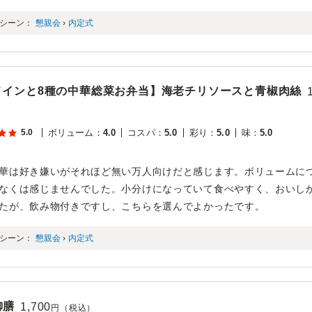
シーン：
懇親会
›
内定式
メインと8種の中華総菜お弁当】海老チリソースと青椒肉絲
5.0
ボリューム
：
4.0
コスパ
：
5.0
彩り
：
5.0
味
：
5.0
華は好き嫌いがそれほど無い万人向けだと感じます。ボリュームに
なくは感じませんでした。小分けになっていて食べやすく、おいし
たが、飲み物付きですし、こちらを選んでよかったです。
シーン：
懇親会
›
内定式
御膳
1,700
円（税込）