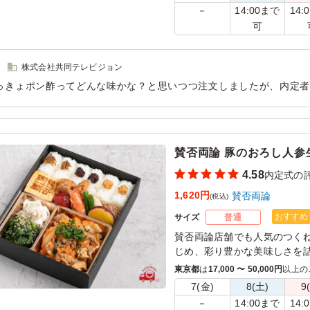
14:00まで
14:
－
可
株式会社共同テレビジョン
っきょポン酢ってどんな味かな？と思いつつ注文しましたが、内定者
肉も柔らかく、ご飯も全てに味がありますし、コスパも抜群だと思
用シーン：
懇親会
›
内定式
賛否両論 豚のおろし人参
4.58
内定式の
1,620円
賛否両論
(税込)
おすすめ
サイズ
普通
賛否両論店舗でも人気のつく
じめ、彩り豊かな美味しさを
みんな大好き生姜焼きを、お
東京都
は
17,000 〜 50,000円
以上の
どあっさりお召し上がりいた
7(金)
8(土)
9
14:00まで
14:
－