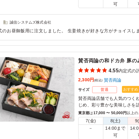
可
誠信システムズ株式会社
式のお昼御飯用に注文しました。 生姜焼きが好きな方がチョイスし
大満足でした！ 今後も頼みたいと思うのでよろしくお願いします！
用シーン：
懇親会
›
内定式
賛否両論の和ドカ弁 豚の
4.55
内定式の
2,300円
賛否両論
(税込)
おすすめ
サイズ
普通
賛否両論店舗でも人気のつく
じめ、彩り豊かな美味しさを
「がっつり！でもさっぱり！
東京都
は
17,000 〜 50,000円
以上の
豚を、しっとりと焼き上げて
7(金)
8(土)
9
「美味しさも重さもずっしり
14:00まで
14:
－
た、笠原が大好きなドカ弁を
可
こだわりの梅だれをかければ