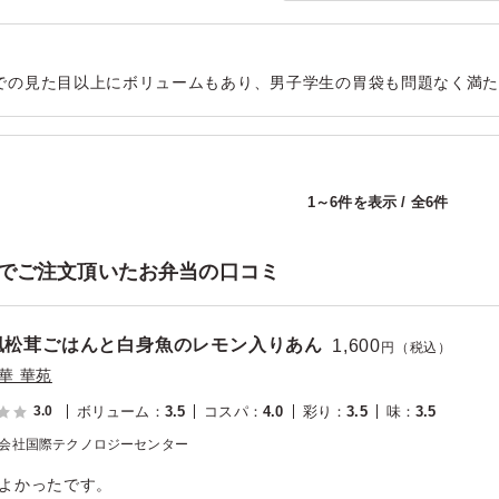
での見た目以上にボリュームもあり、男子学生の胃袋も問題なく満
それぞれのおかずごとに味の変化があり、最後まで飽きずに美味し
いのも高評価です。また利用したいと思います。
用シーン：
懇親会
›
内定式
1～6件を表示 / 全6件
でご注文頂いたお弁当の口コミ
風松茸ごはんと白身魚のレモン入りあん
1,600
円（税込）
華 華苑
3.0
ボリューム
：
3.5
コスパ
：
4.0
彩り
：
3.5
味
：
3.5
会社国際テクノロジーセンター
よかったです。