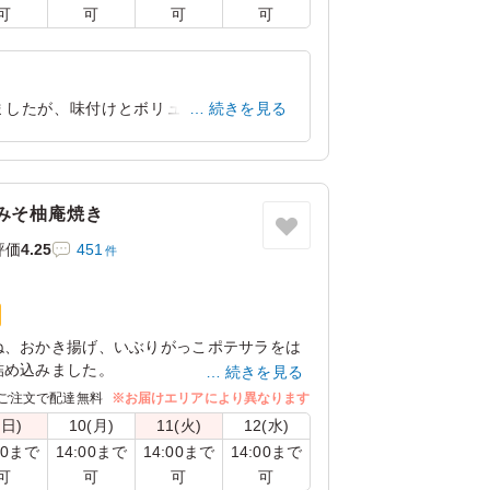
可
可
可
可
ましたが、味付けとボリューム感のどち
続きを見る
東京都台東区台東
2022/10/02
みそ柚庵焼き
評価
4.25
451
件
ね、おかき揚げ、いぶりがっこポテサラをは
詰め込みました。
続きを見る
」みそ漬けにして、ほんのりゆずを効かせた
ご注文で配達無料
※お届けエリアにより異なります
ご飯にオン！
(日)
10(月)
11(火)
12(水)
くるのが嬉しい！」ご飯の上におかずを乗せ
00まで
14:00まで
14:00まで
14:00まで
、賛否両論スタイルでお楽しみください。
可
可
可
可
、あっという間に完食間違いなしです。