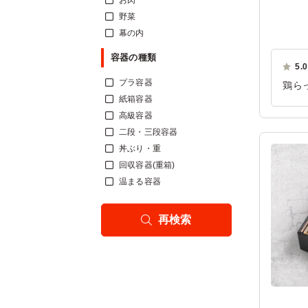
お肉
野菜
幕の内
容器の種類
5.0
プラ容器
鶏ら
紙箱容器
のお
高級容器
ご利
二段・三段容器
丼ぶり・重
回収容器(重箱)
温まる容器
再検索