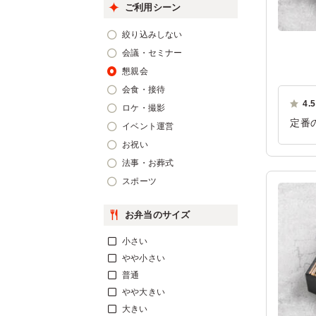
ご利用シーン
絞り込みしない
会議・セミナー
懇親会
会食・接待
4.5
ロケ・撮影
定番
イベント運営
ご利
お祝い
法事・お葬式
スポーツ
お弁当のサイズ
小さい
やや小さい
普通
やや大きい
大きい