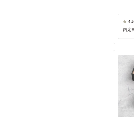
4.5
内定
らも
ご利