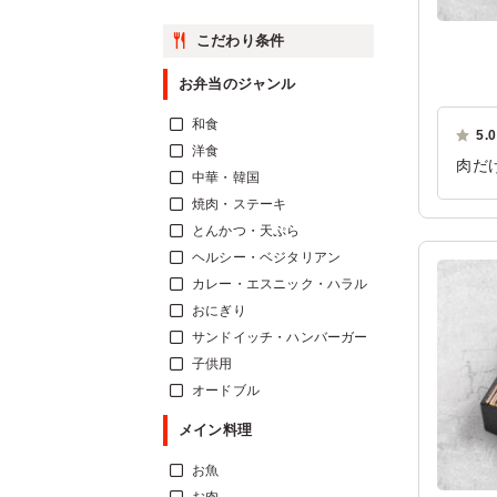
こだわり条件
お弁当のジャンル
和食
5.0
洋食
肉だ
中華・韓国
文し
焼肉・ステーキ
ご利
とんかつ・天ぷら
ヘルシー・ベジタリアン
カレー・エスニック・ハラル
おにぎり
サンドイッチ・ハンバーガー
子供用
オードブル
メイン料理
お魚