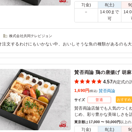
魚に合う「ソース」にアレン
7(金)
8(土)
9
焼き茄子の香ばしさが西京焼
14:00まで
14:
－
可
株式会社共同テレビジョン
け注文するわけにもいかない中、おいしそうな魚の種類があるのも
ています。ご飯も全てに味がありますし、コスパも抜群だと思いま
用シーン：
懇親会
›
内定式
賛否両論 鶏の唐揚げ 胡
4.57
内定式の
1,690円
賛否両論
(税込)
おすすめ
サイズ
普通
賛否両論店舗でも人気のつく
じめ、彩り豊かな美味しさを
お弁当の定番おかずの唐揚げ
東京都
は
17,000 〜 50,000円
以上の
笠原流アレンジをお楽しみく
7(金)
8(土)
9