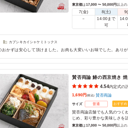
じめ、彩り豊かな美味しさを
東京都
は
17,000 〜 50,000円
以上の
いつものたまごの代わりに今
7(金)
8(土)
9
か？ご飯が進む変わりすき焼
14:00まで
14:
－
可
カブシキカイシャケミトックス
のおかずは安心して頂けました。お肉も大変いいお味でした。あり
用シーン：
懇親会
›
内定式
賛否両論 鰆の西京焼き 
4.54
内定式の
1,690円
賛否両論
(税込)
おすすめ
サイズ
普通
賛否両論店舗でも人気のつく
じめ、彩り豊かな美味しさを
賛否両論の店舗で、お刺身に
東京都
は
17,000 〜 50,000円
以上の