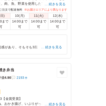
と、肉、魚、野菜を使用した7種類の手毬寿司
続きを見る
ご注文で配達無料
※お届けエリアにより異なります
！ハレの日にもぴったりな、ちょっとよそい
(日)
10(月)
11(火)
12(水)
00まで
14:00まで
14:00まで
14:00まで
可
可
可
可
がっことマスカルポーネのポテトサラダ/鶏の
つくね・海老・いんげんの旨煮/たこの柔らか
レモン煮/杏トマト/季節のしんじょう/にんじ
別感があり、そもそも3段もあるお弁当を
続きを見る
ついても、それぞれが大変おいしく、満
東京都新宿区西新宿
2025/10/06
焼き弁当
評価
4.90
2193
件
23【金賞受賞】
ね、おかき揚げ、いぶりがっこポテサラをは
続きを見る