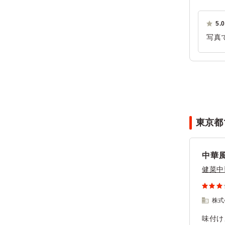
5.0
写真
り、
味し
ご利
東京都
中華
健菜中
株式
味付け