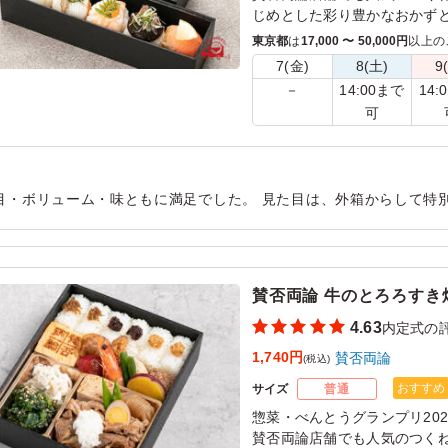
じめとした彩り豊かなおかず
を一緒に詰め込みました。
東京都
は
17,000 〜 50,000円
以上の
見て楽しい！食べて美味しい
7(金)
8(土)
9
き気分のお弁当です。
14:00まで
14:
－
可
【弁当内容】
賛否両論のたまご焼き/いぶり
松風焼き/牛蒡おかき揚げ/鶏
煮/青菜の胡麻和え/さつまいも
目・ボリューム・味ともに満足でした。 見た目は、外箱からして特
んカステラ
だく機会があまりないので、皆さん盛り上がっていました。 中身に
たしました。
用シーン：
懇親会
›
内定式
賛否両論 牛のとろろすき
4.63
内定式の
1,740円
賛否両論
(税込)
おすすめ
サイズ
普通
惣菜・べんとうグランプリ20
賛否両論店舗でも人気のつく