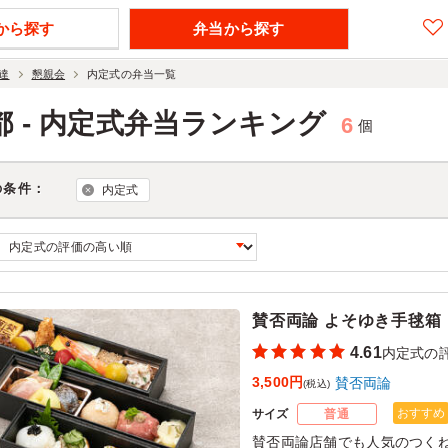
から探す
弁当から探す
達
懇親会
内定式の弁当一覧
都 - 内定式弁当ランキング
6
個
の条件：
内定式
賛否両論 よそゆき手毬箱
4.61
内定式の
3,500円
賛否両論
(税込)
おすすめ
サイズ
普通
賛否両論店舗でも人気のつく