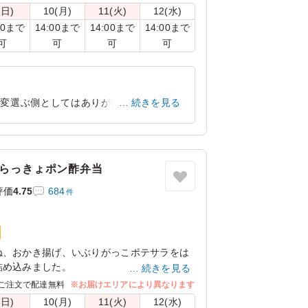
ジ。
(日)
10(月)
11(火)
12(水)
きとマッチして、くせになる美味しさです。
00まで
14:00まで
14:00まで
14:00まで
可
可
可
可
大変選ぶ側としてはありがたいなと思い注
続きを見る
す。
東京都中央区築地
2023/10/10
麻らっきょポン酢弁当
評価
4.75
684
件
ね、おかき揚げ、いぶりがっこポテサラをは
詰め込みました。
続きを見る
を胡麻らっきょポン酢で和えてさっぱりと。
ご注文で配達無料
※お届けエリアにより異なります
ださい。
(日)
10(月)
11(火)
12(水)