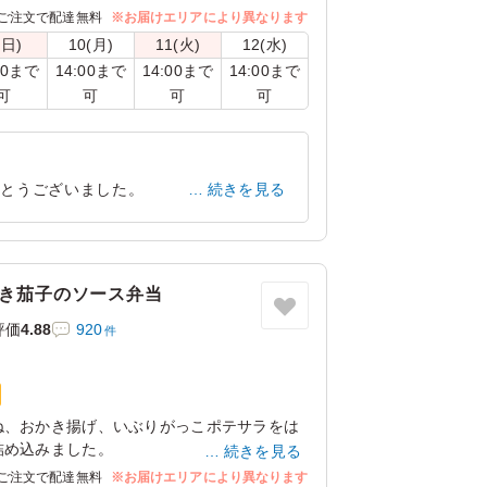
詰め込みました。
ご注文で配達無料
※お届けエリアにより異なります
日はとろろですき焼きを楽しんでみません
(日)
10(月)
11(火)
12(水)
きをぜひお試しください。
00まで
14:00まで
14:00まで
14:00まで
可
可
可
可
がとうございました。
続きを見る
東京都大田区上池台
2025/10/06
焼き茄子のソース弁当
評価
4.88
920
件
ね、おかき揚げ、いぶりがっこポテサラをは
詰め込みました。
続きを見る
合わせて提供している「変わり醤油」を焼き
ご注文で配達無料
※お届けエリアにより異なります