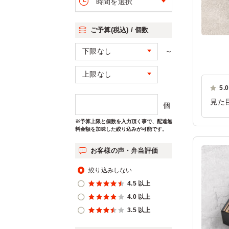
時間を選択
ご予算(税込) / 個数
～
5.0
見た
個
いた
※予算上限と個数を入力頂く事で、配達無
足い
料金額を加味した絞り込みが可能です。
ご利
お客様の声・弁当評価
絞り込みしない
4.5 以上
4.0 以上
3.5 以上