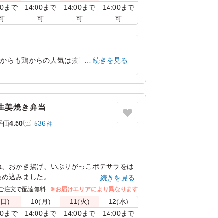
00まで
14:00まで
14:00まで
14:00まで
可
可
可
可
からも鶏からの人気は抜群でした！ 肉
続きを見る
います。
東京都中央区築地
2023/10/10
生姜焼き弁当
評価
4.50
536
件
ね、おかき揚げ、いぶりがっこポテサラをは
詰め込みました。
続きを見る
ろしにんじんでちょっとおめかし。お肉だけ
ご注文で配達無料
※お届けエリアにより異なります
だける、新感覚の生姜焼きです。
(日)
10(月)
11(火)
12(水)
00まで
14:00まで
14:00まで
14:00まで