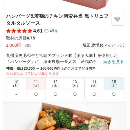
ハンバーグ&若鶏のチキン南蛮弁当 黒トリュフ
タルタルソース
4.61
49
件
取材の評価
4.75
1,300円
塚田農場おべんとラボ
（税込）
九州産黒毛和牛と宮崎のブランド豚【まるみ豚】を使用した
「ハンバーグ」に、塚田農場一番人気「若鶏のチキン南蛮」の
…続きを見る
豪華な組み合わせ。
神奈川県
は
20,000 〜 100,000円
以上のご注文で配達無料
芳醇な香りをまとった黒トリュフタルタルソースは、チキン南
※お届けエリアにより異なります
蛮はもちろん、ハンバーグとも相性抜群。
10
11
12
13
14
15
たっぷりと付けてお召し上がり下さい。
（月）
（火）
（水）
（木）
（金）
（土）
－
◯
◯
◯
◯
◯
4.5
読売テレビ放送株式会社
トリュフソースが豪華で気になり、注文いたしました。
野菜があった方がいいかなとも思いましたが、一番最初に
なくなるほど人気でした！ みなさんトリュフソースに惹
かれている様子でした。