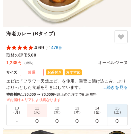
辛いのが苦手な方にオススメです。 温めてから食べた方
がおいしくいただけると思います。
ご利用シーン：
ロケ・撮影
›
取材
東京都港区赤坂
2023/07/19
海老カレー (Bタイプ)
4.69
476
件
取材の評価
5.00
1,238円
オーベルジーヌ
（税込）
お茶付き
おすすめ
サイズ
普通
エビは「フラワー天然エビ」を使用。重曹に漬け込こみ、ぷり
ぷりっとした食感を引き出しています。
…続きを見る
多めのオリーブオイルと白ワインでソテーしているので濃厚な
神奈川県
は
30,000 〜 70,000円
以上のご注文で配達無料
カレーの中でもエビの美味しさが引き立つ一品。
※お届けエリアにより異なります
10
11
12
13
14
15
※喫食までにバターが溶けてしまう場合がございます。冷蔵庫
（月）
（火）
（水）
（木）
（金）
（土）
等で保管できるご用意をお願い致します。
－
◯
◯
◯
◯
◯
※オプションにて店舗ロゴ入りの紙のスリーブケース(化粧箱)
をご用意しております。ご希望の際は下記「ご飯の種類」プル