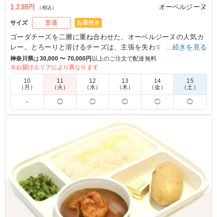
1,238円
オーベルジーヌ
（税込）
お茶付き
サイズ
普通
ゴーダチーズを二層に重ね合わせた、オーベルジーヌの人気カ
レー。とろーりと溶けるチーズは、主張を失わず、カレーのま
…続きを見る
ろやかさをドレスアップ。
神奈川県
は
30,000 〜 70,000円
以上のご注文で配達無料
チーズ好きな方には、一度は召し上がっていただきたい一品で
※お届けエリアにより異なります
す。
10
11
12
13
14
15
（月）
（火）
（水）
（木）
（金）
（土）
※喫食までにバターが溶けてしまう場合がございます。冷蔵庫
－
◯
◯
◯
◯
◯
等で保管できるご用意をお願い致します。
※オプションにて店舗ロゴ入りの紙のスリーブケース(化粧箱)
をご用意しております。ご希望の際は下記「ご飯の種類」プル
ダウンよりご選択ください。
また、画像サンプルはカテゴリ：「オプション」内の「スリー
ブケース(化粧箱)」をご参照ください。各商品共通のケースと
なります。
5.0
TBSテレビ
大きい固形のチーズがいくつも入っていてボリューミーで
大満足でした。 チーズのおかけで辛さが中和されるので