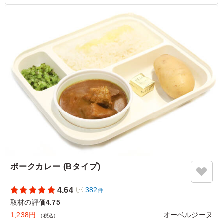
※350mlペットボトル茶(サントリー伊右衛門)がメーカー都合
により終売となります。280mlペットボトル茶(サントリー伊右
衛門)に変更となります。
切替え期間中は在庫状況により350mlペットボトル茶(サントリ
ー伊右衛門)をお届けする場合がございます。
5.0
株式会社TBSテレビ
お肉以外があるのも嬉しいです！このフィッシュカツバー
ガーもサイズ感もちょうどよく、コスパ抜群だと思いま
す！すぐに売り切れてしまったので、次回は多めに発注し
ます！ありがとうございました！
ご利用シーン：
ロケ・撮影
›
取材
神奈川県横浜市青葉区緑山
2025/04/30
ポークカレー (Bタイプ)
4.64
382
件
取材の評価
4.75
1,238円
オーベルジーヌ
（税込）