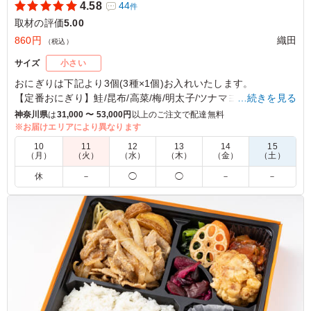
4.58
44
件
取材の評価
5.00
860円
織田
（税込）
サイズ
小さい
おにぎりは下記より3個(3種×1個)お入れいたします。
【定番おにぎり】鮭/昆布/高菜/梅/明太子/ツナマヨ/おかか/そぼ
…続きを見る
ろ/わかめ/カリカリ梅/照焼チキン/鮭マヨ/海苔佃煮/梅かつお/マ
神奈川県
は
31,000 〜 53,000円
以上のご注文で配達無料
ヨコーン/塩昆布/ごぼうの甘辛揚げ/菜飯ご飯/梅わかめ混ぜご
※お届けエリアにより異なります
飯/マヨ高菜/たらこ/鶏五目/きのこ
10
11
12
13
14
15
（月）
（火）
（水）
（木）
（金）
（土）
※おにぎりのご指定は連絡事項にご記載ください。
休
－
◯
◯
－
－
※備品は箱の中に入れた状態でお届けします。
※唐揚げ(1個)はつくね串に変更可能です。連絡事項にご記載く
ださい。
※複数の組み合わせをご希望の場合は、各組み合わせ毎に5食
以上のご注文をお願い致します。
5.0
TBSテレビ
おにぎりは時間が経ってもお米が固くならず、すぐに食べ
れない人でも美味しく食べることができ、大変うれしかっ