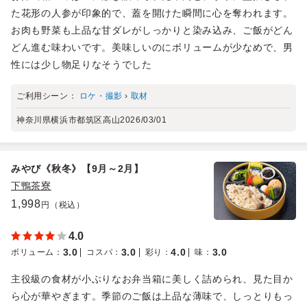
た花形の人参が印象的で、蓋を開けた瞬間に心を奪われます。
お肉も野菜も上品な甘ダレがしっかりと染み込み、ご飯がどん
どん進む味わいです。美味しいのにボリュームが少なめで、男
性には少し物足りなそうでした
ご利用シーン：
ロケ・撮影
›
取材
神奈川県横浜市都筑区高山
2026/03/01
みやび《秋冬》【9月～2月】
下鴨茶寮
1,998
円（税込）
4.0
3.0
3.0
4.0
3.0
ボリューム
：
コスパ
：
彩り
：
味
：
主役級の食材が小ぶりなお弁当箱に美しく詰められ、見た目か
ら心が華やぎます。季節のご飯は上品な薄味で、しっとりもっ