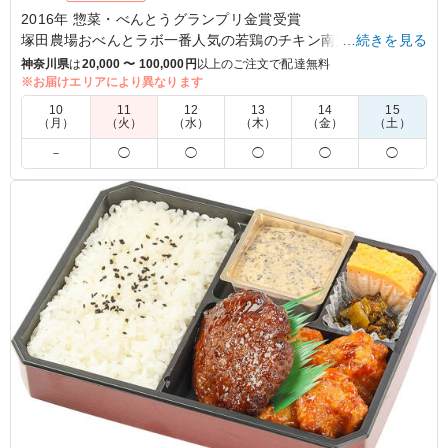
2016年 惣菜・べんとうグランプリ金賞受賞
塚田農場おべんとラボ一番人気の若鶏のチキン南蛮弁当。TV各
…続きを見る
局にも多数お届け！リピート率90%！？
神奈川県
は
20,000 〜 100,000円
以上のご注文で配達無料
※お届けエリアにより異なります
※卵の仕入れが厳しいため、塚だま玉子焼きが他の副菜になる
10
11
12
13
14
15
場合ございます。
（月）
（火）
（水）
（木）
（金）
（土）
－
◯
◯
◯
◯
◯
5.0
読売テレビ放送株式会社
王道のチキン南蛮は、やはりどこでも人気が高く、すぐに
なくなりました！ 安定の美味しさで冷めてもおいしく食
べられるため、味も見た目も好評でした！ 低価格で満足
感もあるため、また注文したいと思います。
ご利用シーン：
ロケ・撮影
›
取材
東京都渋谷区恵比寿
2026/02/13