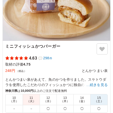
ミニフィッシュかつバーガー
4.63
298
件
取材の評価
4.75
248円
とんかつ まい泉
（税込）
とんかつまい泉があえて、魚のかつを作りました。スケトウダ
ラを使用したこだわりのフィッシュかつに独自のタルタルソー
…続きを見る
スを合わせました。
神奈川県
は
10,000円
以上のご注文で配達無料
10
11
12
13
14
15
小さなバーガーの大きな美味しさをお楽しみください。
（月）
（火）
（水）
（木）
（金）
（土）
－
－
◯
◯
◯
◯
お土産や差し入れ、パーティーなどにも最適です。