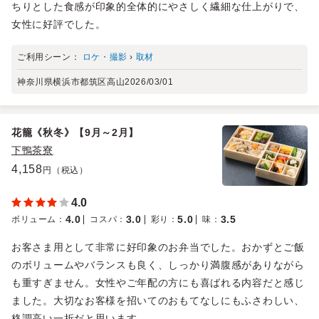
ちりとした食感が印象的全体的にやさしく繊細な仕上がりで、
女性に好評でした。
ご利用シーン：
ロケ・撮影
›
取材
神奈川県横浜市都筑区高山
2026/03/01
花籠《秋冬》【9月～2月】
下鴨茶寮
4,158
円（税込）
4.0
4.0
3.0
5.0
3.5
ボリューム
：
コスパ
：
彩り
：
味
：
お客さま用として非常に好印象のお弁当でした。おかずとご飯
のボリュームやバランスも良く、しっかり満腹感がありながら
も重すぎません。女性やご年配の方にも喜ばれる内容だと感じ
ました。大切なお客様を招いてのおもてなしにもふさわしい、
格調高い一折だと思います。