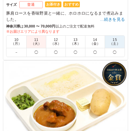
お茶付き
おすすめ
サイズ
普通
豚肩ロースを香味野菜と一緒に、ホロホロになるまで煮込みま
した。
…続きを見る
豚肉の旨味とブイヨンが合わさることで、カレーの魅力を引き
神奈川県
は
30,000 〜 70,000円
以上のご注文で配達無料
立てます。
※お届けエリアにより異なります
濃厚だけど、後味さっぱり。女性にも人気の高い一品です。
10
11
12
13
14
15
（月）
（火）
（水）
（木）
（金）
（土）
※喫食までにバターが溶けてしまう場合がございます。冷蔵庫
－
◯
◯
◯
◯
◯
等で保管できるご用意をお願い致します。
※オプションにて店舗ロゴ入りの紙のスリーブケース(化粧箱)
をご用意しております。ご希望の際は下記「ご飯の種類」プル
ダウンよりご選択ください。
また、画像サンプルはカテゴリ：「オプション」内の「スリー
ブケース(化粧箱)」をご参照ください。各商品共通のケースと
なります。
5.0
TBSテレビ
分厚い大きいお肉がゴロゴロとたくさん入っており食べ応
えがあって人気でした。 お肉自体固くなく、ホロホロし
ているので食べやすくてよかったです。 ジャガイモもあ