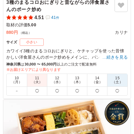
3種のまるコロおにぎりと昔ながらの洋食屋さ
んのポーク炒め
4.51
41
件
取材の評価
5.00
880円
カリナ
（税込）
サイズ
小さい
カワイイ3種のまるコロおにぎりと、ケチャップを使った昔懐
かしい洋食屋さんのポーク炒めをメインに、パンプキンだし巻
…続きを見る
きやオリーブポテサラ、ナポリタンなど、多彩な8種の惣菜が
神奈川県
は
30,000 〜 65,000円
以上のご注文で配達無料
彩り鮮やかに盛り付けられ、バラエティ豊かな味わいが楽しめ
※お届けエリアにより異なります
ます。和洋折衷のさまざまなおかずを楽しめるカワイイお弁当
10
11
12
13
14
15
をお楽しみください。
（月）
（火）
（水）
（木）
（金）
（土）
－
◯
◯
◯
◯
◯
※おにぎりの種類を下記の組み合わせからお選びいただけま
す。
「A：生ハムオリーブのおにぎり・梅おかかのおにぎり・コー
ンのおにぎり」
「B：さくらにぎり、ゆかりれんこんのおにぎり、青のりのお
にぎり」
「C：おかかチーズのおにぎり・オリーブ味噌のおにぎり・サ