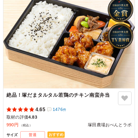
ダウンよりご選択ください。
また、画像サンプルはカテゴリ：「オプション」内の「スリー
ブケース(化粧箱)」をご参照ください。各商品共通のケースと
なります。
5.0
TBSテレビ
特に女性に人気のお弁当でした。 カレーの味がしっかり
染み込んだぷりぷりの大きなエビがたくさん入っており、
とてもおいしかったです。 エビとカレーの相性がすごく
よかったです。
ご利用シーン：
ロケ・撮影
›
取材
東京都港区赤坂
2023/07/19
絶品！塚だまタルタル若鶏のチキン南蛮弁当
4.65
1476
件
取材の評価
4.83
990円
塚田農場おべんとラボ
（税込）
おすすめ
サイズ
普通