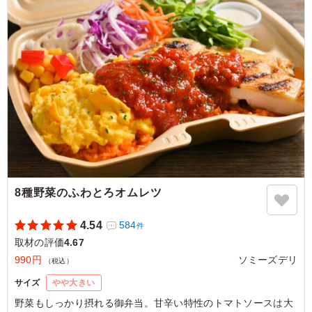
また、画像サンプルはカテゴリ：「オプション」内の「スリー
ブケース(化粧箱)」をご参照ください。各商品共通のケースと
なります。
5.0
TBSテレビ
定番のチキンは大人気でした。 お肉は柔らかくて食べや
すかったです。 ルーはスパイスが効いていてとってもお
いしかったです。 ジャガイモも入ってボリューム満点で
満足できるお弁当でした。
ご利用シーン：
ロケ・撮影
›
取材
東京都港区赤坂
2023/07/19
8種野菜のふわとろオムレツ
4.54
584
件
取材の評価
4.67
990円
ソミーズデリ
（税込）
サイズ
やや大きい
野菜もしっかり摂れる御弁当。甘辛い特性のトマトソースは大