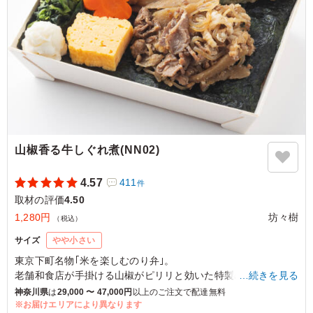
ご利用シーン：
ロケ・撮影
›
取材
東京都渋谷区桜丘町
2025/10/29
山椒香る牛しぐれ煮(NN02)
4.57
411
件
取材の評価
4.50
1,280円
坊々樹
（税込）
サイズ
やや小さい
東京下町名物｢米を楽しむのり弁｣。
老舗和食店が手掛ける山椒がピリリと効いた特製の牛肉のしぐ
…続きを見る
れ煮は、ご飯との相性抜群。常温でも美味しくお召し上がりい
神奈川県
は
29,000 〜 47,000円
以上のご注文で配達無料
ただける自信作です。こだわりの極み炊飯米とご一緒にお楽し
※お届けエリアにより異なります