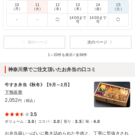
み下さい。
10
11
12
13
14
15
（月）
（火）
（水）
（木）
（金）
（土）
4.5
東映ビデオ株式会社
14:00まで
14:00まで
－
－
◯
◯
可
可
牛スキ煮という高級感の溢れるメインながら、他のお弁当
同様の価格帯で注文出来て良かったです。4種類並んでい
ると最も選ばれやすかったお弁当が牛スキ煮でした。見た
〈 前のページ
次のページ 〉
目も豪華で、良い選択肢になっていたと思います。
1～20件を表示 / 全38件
ご利用シーン：
ロケ・撮影
›
取材
東京都中央区築地
2025/05/09
神奈川県でご注文頂いたお弁当の口コミ
牛すき弁当《秋冬》【9月～2月】
下鴨茶寮
2,052
円（税込）
3.5
3.0
3.0
3.5
4.0
ボリューム
：
コスパ
：
彩り
：
味
：
お弁当箱いっぱいに敷き詰められた牛肉と、丁寧に型抜きされ