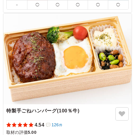
る逸品に仕上がりました。
－
◯
◯
◯
◯
◯
5.0
読売テレビ放送株式会社
鮭いくらごはんが魅力的で注文しました！ 私は以前食べ
たことがあり、ごはんも若鶏の甘酢和えもおいしく、満足
感があったため、 今回も注文しようと思いました。 見た
目も良くみなさんにも好評でした。
ご利用シーン：
ロケ・撮影
›
取材
東京都渋谷区恵比寿
2026/02/13
特製手ごねハンバーグ(100％牛)
4.54
126
件
取材の評価
5.00