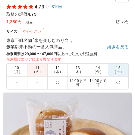
4.73
610
件
取材の評価
4.75
1,280円
坊々樹
（税込）
サイズ
やや小さい
東京下町名物｢米を楽しむのり弁｣。
創業以来不動の一番人気商品。
…続きを見る
脂の乗った鮭ハラス焼きをのせたお弁当は老舗店だからこそ実
神奈川県
は
29,000 〜 47,000円
以上のご注文で配達無料
現できる仕入れと価格！【五つ星のり弁】でしか味わえない至
※お届けエリアにより異なります
極ののり弁です。ロケや会議で是非ご利用ください。
10
11
12
13
14
15
（月）
（火）
（水）
（木）
（金）
（土）
5.0
東映ビデオ株式会社
14:00まで
14:00まで
－
－
◯
◯
可
可
誇張表現を抜きにして、今まで食べた鮭ハラスの中で一番
美味しかったです。焼き魚とは思えないほど柔らかな身
で、この鮭ハラスのためにここのお弁当を頼む価値すらあ
ります。社内にリピーターができるのも納得の美味しさで
した。
ご利用シーン：
ロケ・撮影
›
取材
東京都中央区築地
2025/05/09