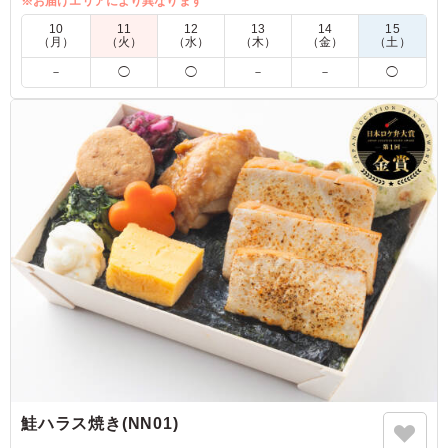
るお弁当となっています。
※お届けエリアにより異なります
10
11
12
13
14
15
（月）
（火）
（水）
（木）
（金）
（土）
4.5
エイベックス・ミュージッククリエイティヴ（株）
－
◯
◯
－
－
◯
ヘルシーでありながらボリューミーでかなりお腹いっぱい
になるお弁当です。ローストビーフが特に美味しかったの
とかなりバランスも良く、体型管理をしている方にも大変
好評でした！
ご利用シーン：
ロケ・撮影
›
取材
東京都渋谷区広尾
2024/10/26
鮭ハラス焼き(NN01)