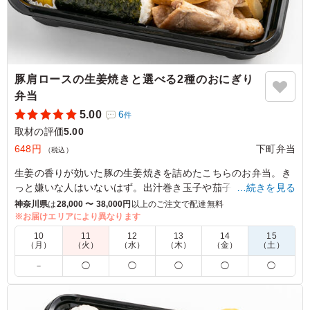
豚肩ロースの生姜焼きと選べる2種のおにぎり
弁当
5.00
6
件
取材の評価
5.00
648円
下町弁当
（税込）
生姜の香りが効いた豚の生姜焼きを詰めたこちらのお弁当。き
っと嫌いな人はいないはず。出汁巻き玉子や茄子とパプリカの
…続きを見る
和え物など、副菜も飽きずお楽しみいただけます。お子様用の
神奈川県
は
28,000 〜 38,000円
以上のご注文で配達無料
お弁当としてもぴったり！
※お届けエリアにより異なります
10
11
12
13
14
15
下記から2種類お選びください。
（月）
（火）
（水）
（木）
（金）
（土）
梅/鮭/鮭わかめ/しそ昆布/塩昆布ツナ/ツナマヨ/和風ツナマヨ/ピ
－
◯
◯
◯
◯
◯
リ辛ツナ/おかか/おかかチーズ/ごま油と青ネギ/ピリ辛おかか/
梅おかか/じゃこおかか/塩昆布おかか/茶飯/たぬき/ゆかりチー
ズ/明太子/明太マヨ/肉味噌