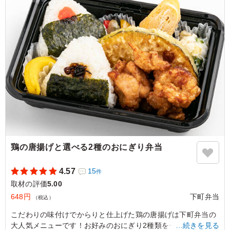
※おにぎりのご指定は「連絡事項」の欄にご記載ください。
※連絡事項に記載がない場合、お任せとなります。
5.0
生姜焼き、ナスのおかず、さつまいもの天ぷら、卵焼き、
たくあんがついていました。 おにぎりは2つ、とても食べ
やすいサイズで美味しかったです。 生姜焼きはとても味
が美味しくおにぎりと一緒に食べると最高でした。
ご利用シーン：
ロケ・撮影
›
取材
東京都港区東麻布
2025/10/20
鶏の唐揚げと選べる2種のおにぎり弁当
4.57
15
件
取材の評価
5.00
648円
下町弁当
（税込）
こだわりの味付けでからりと仕上げた鶏の唐揚げは下町弁当の
大人気メニューです！お好みのおにぎり2種類を一緒にぜひ一
…続きを見る