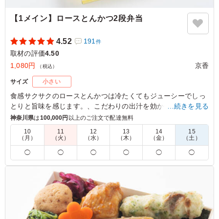
【1メイン】ロースとんかつ2段弁当
4.52
191
件
取材の評価
4.50
1,080円
京香
（税込）
サイズ
小さい
食感サクサクのロースとんかつは冷たくてもジューシーでしっ
とりと旨味を感じます。、こだわりの出汁を効かせたお野菜多
…続きを見る
めの副菜も詰めこみました。
神奈川県
は
100,000円
以上のご注文で配達無料
10
11
12
13
14
15
※お弁当容器は電子レンジ使用不可です。
（月）
（火）
（水）
（木）
（金）
（土）
◯
◯
◯
◯
◯
◯
4.0
がっつりしているので、男性におすすめのお弁当です。カ
ツはしっかり量が入っており、満足できました。お米にの
ってるこんぶだけでもお米が食べられるくらい十分量はあ
りました！