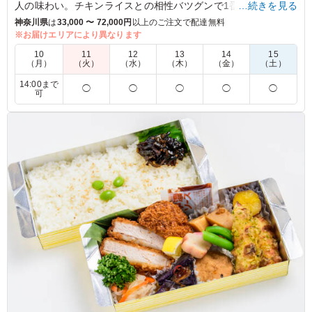
人の味わい。チキンライスとの相性バツグンで1番人気のお弁
…続きを見る
当です。
神奈川県
は
33,000 〜 72,000円
以上のご注文で配達無料
※お届けエリアにより異なります
※8種野菜は季節により変更する場合がございます。
10
11
12
13
14
15
（月）
（火）
（水）
（木）
（金）
（土）
5.0
TBSテレビ
14:00まで
◯
◯
◯
◯
◯
可
1番人気はふわとろオムレツでした！こういうお弁当は他
社になかなかなくて新鮮ですごくよかったです！お野菜も
たっぷり入っており健康的で豪華なお弁当でした！だいま
んぞくです！
ご利用シーン：
ロケ・撮影
›
取材
東京都港区赤坂
2023/09/03