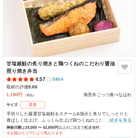
バカレーのおにぎり」
※写真は「A：生ハムオリーブのおにぎり・梅おかかのおにぎ
り・コーンのおにぎり」です。
5.0
TBSテレビ
おにぎりのサイズ感が大きすぎず小さすぎずなので食べや
すくて、種類も三種類入っているため味に飽きずにおいし
くいただけました。見た目から色鮮やかなので目からも楽
しめて嬉しいです。
甘塩銀鮭の炙り焼きと鶏つくねのこだわり醤油
照り焼き弁当
ご利用シーン：
ロケ・撮影
›
取材
東京都港区赤坂
2023/07/29
4.57
546
件
取材の評価
5.00
1,180円
海苔弁ごっつ食べなはれ
（税込）
サイズ
普通
手切りした厳選甘塩銀鮭をスチーム&強火と炙りでしっとりと
香ばしく仕上げ、ふっくら仕上げ鶏つくねのこだわり醤油照り
…続きを見る
焼きと一緒に盛り合わせました。
神奈川県
は
25,000 〜 42,000円
以上のご注文で配達無料
相性抜群の副菜と、厳選焼海苔と小豆島生大豆醤油が織りなす
※お届けエリアにより異なります