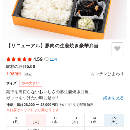
たです！一つ一つ個包装になっているので一つは後で食べ
ようということができたり、周りの人と交換することがで
きたのでとってもありがたかったです！
ご利用シーン：
ロケ・撮影
›
取材
東京都港区赤坂
2023/09/03
【リニューアル】豚肉の生姜焼き豪華弁当
4.59
11
件
取材の評価
5.00
1,080円
キッチンひまわり
（税込）
サイズ
やや大きい
期待を裏切らないおいしさの豚生姜焼き弁当。
ガッツをつけたい時に是非！
…続きを見る
神奈川県
は
28,000 〜 42,000円
以上のご注文で配達無料
※お届けエリアにより異なります
5.0
TBSテレビ
10
11
12
13
14
15
定番の生姜焼きは安定においしかったです。お肉にも玉ね
（月）
（火）
（水）
（木）
（金）
（土）
ぎにも味がしっかり染み込んでおりご飯がどんどん進みま