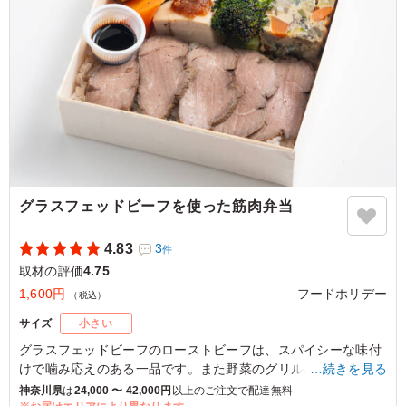
ご利用シーン：
ロケ・撮影
›
取材
東京都渋谷区恵比寿
2026/02/13
グラスフェッドビーフを使った筋肉弁当
4.83
3
件
取材の評価
4.75
1,600円
フードホリデー
（税込）
サイズ
小さい
グラスフェッドビーフのローストビーフは、スパイシーな味付
けで噛み応えのある一品です。また野菜のグリルにより、彩り
…続きを見る
の鮮やかさを感じられます。豊富なタンパク質をお手軽に取れ
神奈川県
は
24,000 〜 42,000円
以上のご注文で配達無料