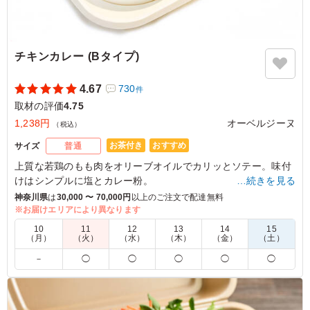
りボリューム満点で満足できるお弁当でした。
ご利用シーン：
ロケ・撮影
›
取材
東京都港区赤坂
2023/07/19
チキンカレー (Bタイプ)
4.67
730
件
取材の評価
4.75
1,238円
オーベルジーヌ
（税込）
お茶付き
おすすめ
サイズ
普通
上質な若鶏のもも肉をオリーブオイルでカリッとソテー。味付
けはシンプルに塩とカレー粉。
…続きを見る
コクのある欧風カレーと香ばしいチキンの相性は抜群。
神奈川県
は
30,000 〜 70,000円
以上のご注文で配達無料
リピーターさんも多い人気メニューです。
※お届けエリアにより異なります
10
11
12
13
14
15
※喫食までにバターが溶けてしまう場合がございます。冷蔵庫
（月）
（火）
（水）
（木）
（金）
（土）
等で保管できるご用意をお願い致します。
－
◯
◯
◯
◯
◯
※オプションにて店舗ロゴ入りの紙のスリーブケース(化粧箱)
をご用意しております。ご希望の際は下記「ご飯の種類」プル
ダウンよりご選択ください。