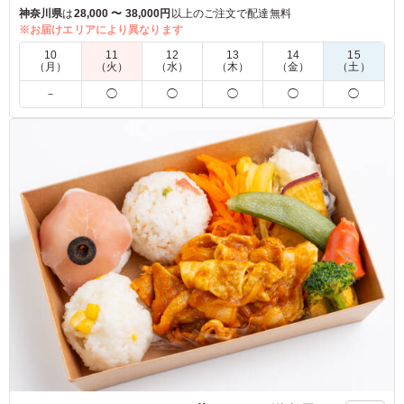
度ご賞味いただければ人気の理由がわかるはず。お子様用のお
神奈川県
は
28,000 〜 38,000円
以上のご注文で配達無料
弁当としてもぴったり！
※お届けエリアにより異なります
10
11
12
13
14
15
下記から2種類お選びください。
（月）
（火）
（水）
（木）
（金）
（土）
梅/鮭/鮭わかめ/しそ昆布/塩昆布ツナ/ツナマヨ/和風ツナマヨ/ピ
－
◯
◯
◯
◯
◯
リ辛ツナ/おかか/おかかチーズ/ごま油と青ネギ/ピリ辛おかか/
梅おかか/じゃこおかか/塩昆布おかか/茶飯/たぬき/ゆかりチー
ズ/明太子/明太マヨ/肉味噌
※おにぎりのご指定は「連絡事項」の欄にご記載ください。
※連絡事項に記載がない場合、お任せとなります。
5.0
しっかり大きい唐揚げが二つ、ナスのおかず、さつまいも
の天ぷら、卵焼き、たくあんがついていました。 おにぎ
りは2つ、とても食べやすいサイズで美味しかったです。
男性もしっかり満足できるボリュームかと思います。
ご利用シーン：
ロケ・撮影
›
取材
東京都港区東麻布
2025/10/20