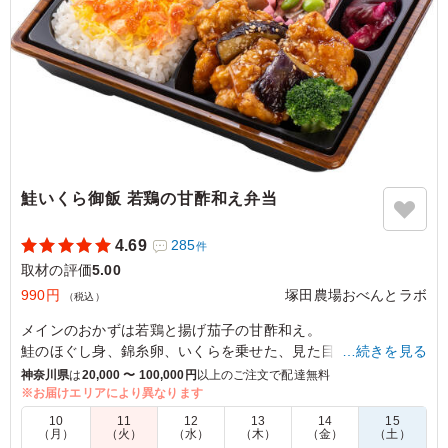
鮭いくら御飯 若鶏の甘酢和え弁当
4.69
285
件
取材の評価
5.00
990円
塚田農場おべんとラボ
（税込）
メインのおかずは若鶏と揚げ茄子の甘酢和え。
鮭のほぐし身、錦糸卵、いくらを乗せた、見た目も鮮やかな彩
…続きを見る
りご飯を合わせました。
神奈川県
は
20,000 〜 100,000円
以上のご注文で配達無料
鮭の上品な塩味といくらのまろやかな香りが口いっぱいに広が
※お届けエリアにより異なります
り、いくらのプチッとした食感もお楽しみいただけます。
10
11
12
13
14
15
ボリューム感がありながら、さっぱりとお召し上がりいただけ
（月）
（火）
（水）
（木）
（金）
（土）