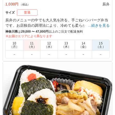
1,000円
辰弁
（税込）
サイズ
普通
辰弁のメニューの中でも大人気を誇る、手ごねハンバーグ弁当
です。お店独自の調理法により、冷めても柔らかいを実現した
…続きを見る
自信作です。箸を入れた時の柔らかさに驚く事間違い無し！
神奈川県
は
29,000 〜 47,000円
以上のご注文で配達無料
※お届けエリアにより異なります
5.0
TBSテレビ
10
11
12
13
14
15
（月）
（火）
（水）
（木）
（金）
（土）
特性手ごねハンバーグは肉肉しくて食べ応え抜群でした！
－
－
－
－
－
－
トッピングの目玉焼きもついていて最高でした！ 温めて
食べると肉汁が感じられるので温めて食べるのがおすすめ
ですが冷たくても柔らかく十分おいしかったです。 ソー
スもこだわっているみたいですごくおいしかったです！
ご利用シーン：
ロケ・撮影
›
取材
東京都港区赤坂
2024/12/20