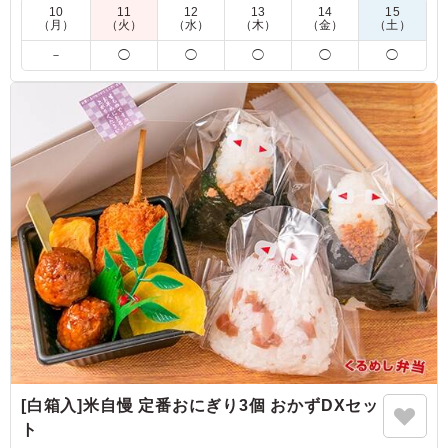
海苔弁であなたを魅了します。
10
11
12
13
14
15
（月）
（火）
（水）
（木）
（金）
（土）
5.0
日本テレビ放送網株式会社
－
◯
◯
◯
◯
◯
しっかりとした味付けのお魚に固すぎず、柔らかすぎず、
焼き具合がとてもちょうどよくいつも美味しくいただいて
います！お魚だけで大大大満足なのに、それにプラス、卵
も唐揚げもとても美味しく、午後も大変頑張れてスタッフ
の皆さんに大変好評でした！
ご利用シーン：
ロケ・撮影
›
取材
東京都港区東新橋
2026/07/29
[白箱入]米自慢 定番おにぎり3個 おかずDXセッ
ト