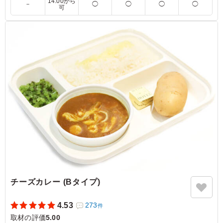
14:00から
した。 副菜も充実しており、がっつり食べたい人におす
－
◯
◯
◯
◯
可
すめのお弁当でした。
ご利用シーン：
ロケ・撮影
›
取材
東京都港区赤坂
2023/08/03
チーズカレー (Bタイプ)
4.53
273
件
取材の評価
5.00