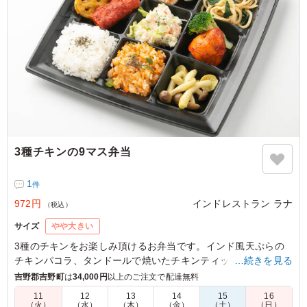
3種チキンの9マス弁当
1
件
972円
インドレストラン ラナ
（税込）
サイズ
やや大きい
3種のチキンをお楽しみ頂けるお弁当です。インド風天ぷらの
チキンパコラ、タンドールで焼いたチキンティッカ、ひき肉を
…続きを見る
つくね状にしてタンドールで焼いたシークカバブ。全てお楽し
吉野郡吉野町
は
34,000円
以上のご注文で配達無料
み頂けるチキン好きの方におすすめのお弁当です。
11
12
13
14
15
16
（火）
（水）
（木）
（金）
（土）
（日）