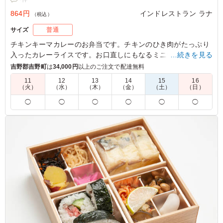
864円
インドレストラン ラナ
（税込）
サイズ
普通
チキンキーマカレーのお弁当です。チキンのひき肉がたっぷり
入ったカレーライスです。お口直しにもなるミニサラダと、タ
…続きを見る
ンドールで焼いたチキンティッカも付きます。
吉野郡吉野町
は
34,000円
以上のご注文で配達無料
11
12
13
14
15
16
（火）
（水）
（木）
（金）
（土）
（日）
◯
◯
◯
◯
◯
◯