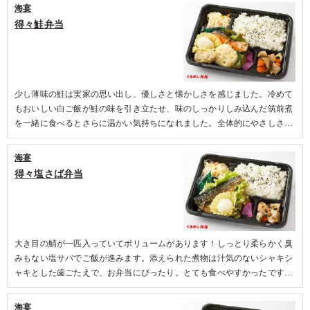
海宴
得々鮭弁当
少し薄味の鮭は実家の思い出し、優しさと懐かしさを感じました。冷めて
もおいしい白ご飯が鮭の味を引き立たせ、味のしっかりしみ込んだ筑前煮
を一緒に食べるとさらに温かい気持ちになれました。全体的にやさしさを
感じるお弁当でした。
海宴
得々塩さば弁当
大き目の鯖が一匹入っていてボリュームがあります！しっとり柔らかく臭
みもない塩サバでご飯が進みます。添えられた煮物は汁気のないシャキシ
ャキとした歯ごたえで、お弁当にぴったり。とても食べやすかったです。
手軽にしっかりとした量のお弁当がいただけて、その上この価格なのはび
っくりです。
海宴