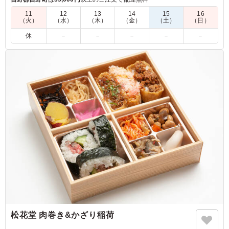
適。旬の味わいもお楽しみください。
11
12
13
14
15
16
（火）
（水）
（木）
（金）
（土）
（日）
休
－
－
－
－
－
松花堂 肉巻き&かざり稲荷