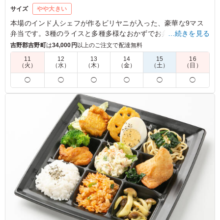
サイズ
やや大きい
本場のインド人シェフが作るビリヤニが入った、豪華な9マス
弁当です。3種のライスと多種多様なおかずでお弁当を彩りま
…続きを見る
した。
吉野郡吉野町
は
34,000円
以上のご注文で配達無料
インドレストランラナ流の幕の内弁当となっています。
11
12
13
14
15
16
（火）
（水）
（木）
（金）
（土）
（日）
※プラスオプション(有料)でカップカレーが追加可能です。下
◯
◯
◯
◯
◯
◯
記のプルダウンよりお選びください。