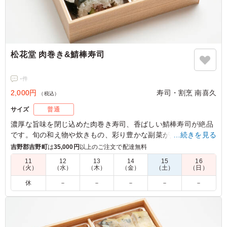
松花堂 肉巻き&鯖棒寿司
-
件
2,000円
寿司・割烹 南喜久
（税込）
サイズ
普通
濃厚な旨味を閉じ込めた肉巻き寿司、香ばしい鯖棒寿司が絶品
です。旬の和え物や炊きもの、彩り豊かな副菜が揃い、食べ応
…続きを見る
え抜群。特別なひとときにぴったりのコンビネーションをお楽
吉野郡吉野町
は
35,000円
以上のご注文で配達無料
しみください。
11
12
13
14
15
16
（火）
（水）
（木）
（金）
（土）
（日）
休
－
－
－
－
－