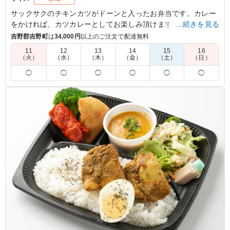
サックサクのチキンカツがドーンと入ったお弁当です。カレー
をかければ、カツカレーとしてお楽しみ頂けます。インドレス
…続きを見る
トラン ラナのチキンカツは薄めなのが特徴で、軽くお召し上が
吉野郡吉野町
は
34,000円
以上のご注文で配達無料
り頂けます。
11
12
13
14
15
16
（火）
（水）
（木）
（金）
（土）
（日）
※選べるカレーは「チキンカレー」「キーマカレー」「ほうれ
◯
◯
◯
◯
◯
◯
ん草カレー」「バターチキンカレー(＋50円)」から1種類を下
記のプルダウンよりお選びください。
4.0
子供たちのお弁当にしたが、カレーもそれほど辛くなく子
供でも食べれた。 カレーは、後味が少しスパイシーで、
子供によっては辛いという子もいた。
ご利用シーン：
懇親会
›
集会
大阪府大阪市東住吉区北田辺
2025/11/18