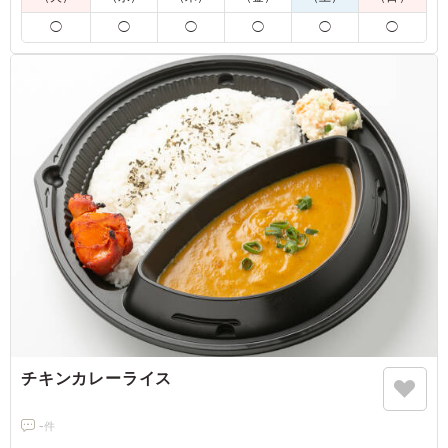
※プラスオプション(有料)でカップカレーが追加可能です。下
◯
◯
◯
◯
◯
◯
記のプルダウンよりお選びください。
4.0
インド料理のお弁当も珍しいが、色々な種類のおかずを楽
しめたのは良かった。
ご利用シーン：
懇親会
›
集会
大阪府大阪市東住吉区北田辺
2025/11/18
チキンカレーライス
-
件