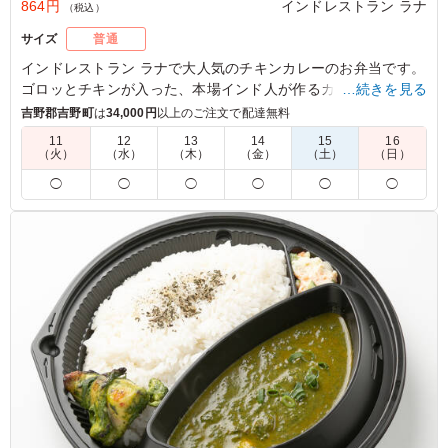
864円
インドレストラン ラナ
（税込）
サイズ
普通
インドレストラン ラナで大人気のチキンカレーのお弁当です。
ゴロッとチキンが入った、本場インド人が作るカレーライスで
…続きを見る
す。お口直しにもなるミニサラダと、タンドールで焼いたチキ
吉野郡吉野町
は
34,000円
以上のご注文で配達無料
ンティッカも付きます。
11
12
13
14
15
16
（火）
（水）
（木）
（金）
（土）
（日）
◯
◯
◯
◯
◯
◯