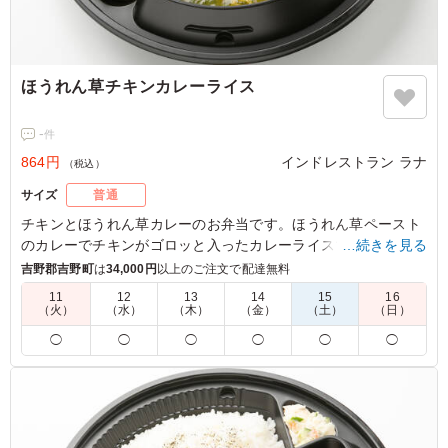
ほうれん草チキンカレーライス
-
件
864円
インドレストラン ラナ
（税込）
サイズ
普通
チキンとほうれん草カレーのお弁当です。ほうれん草ペースト
のカレーでチキンがゴロッと入ったカレーライスです。お口直
…続きを見る
しにもなるミニサラダと、タンドールで焼いたチキンティッカ
吉野郡吉野町
は
34,000円
以上のご注文で配達無料
も付きます。
11
12
13
14
15
16
（火）
（水）
（木）
（金）
（土）
（日）
◯
◯
◯
◯
◯
◯