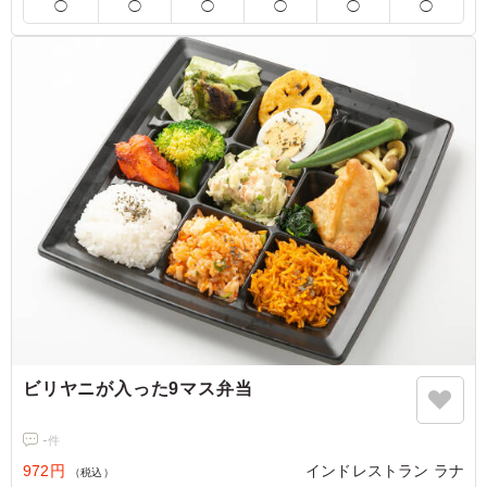
◯
◯
◯
◯
◯
◯
ん草カレー」「バターチキンカレー(＋50円)」から1種類を下
記のプルダウンよりお選びください。
ビリヤニが入った9マス弁当
-
件
972円
インドレストラン ラナ
（税込）