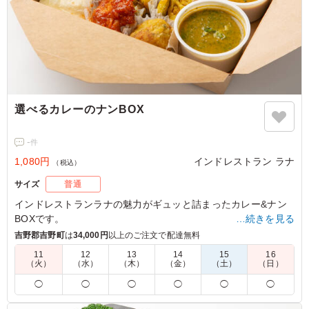
選べるカレーのナンBOX
-
件
1,080円
インドレストラン ラナ
（税込）
サイズ
普通
インドレストランラナの魅力がギュッと詰まったカレー&ナン
BOXです。
…続きを見る
2種類のカレーと丁寧に焼き上げたナンとの相性はとにかく抜
吉野郡吉野町
は
34,000円
以上のご注文で配達無料
群。
11
12
13
14
15
16
種類豊富なインド料理とサラダが楽しめる豪華な内容となって
（火）
（水）
（木）
（金）
（土）
（日）
います。
◯
◯
◯
◯
◯
◯
※ナンは「ご飯の種類」プルダウンよりお選びください。