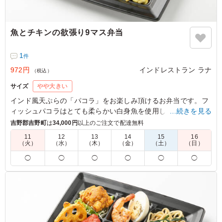
魚とチキンの欲張り9マス弁当
1
件
972円
インドレストラン ラナ
（税込）
サイズ
やや大きい
インド風天ぷらの「パコラ」をお楽しみ頂けるお弁当です。フ
ィッシュパコラはとても柔らかい白身魚を使用し、しっかりと
…続きを見る
した味付けとなっておりますので、白ご飯との相性抜群です。
吉野郡吉野町
は
34,000円
以上のご注文で配達無料
11
12
13
14
15
16
※プラスオプション(有料)でカップカレーが追加可能です。下
（火）
（水）
（木）
（金）
（土）
（日）
記のプルダウンよりお選びください。
◯
◯
◯
◯
◯
◯