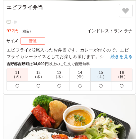
エビフライ弁当
-
件
972円
インドレストラン ラナ
（税込）
サイズ
普通
エビフライが2尾入ったお弁当です。カレーが付くので、エビ
フライカレーライスとしてお楽しみ頂けます。シンプルなエビ
…続きを見る
フライとカレーの相性は抜群です。全て手作りのポテトゴンラ
吉野郡吉野町
は
34,000円
以上のご注文で配達無料
やシークカバブも絶品です！
11
12
13
14
15
16
（火）
（水）
（木）
（金）
（土）
（日）
※選べるカレーは「チキンカレー」「キーマカレー」「ほうれ
◯
◯
◯
◯
◯
◯
ん草カレー」「バターチキンカレー(＋50円)」から1種類を下
記のプルダウンよりお選びください。