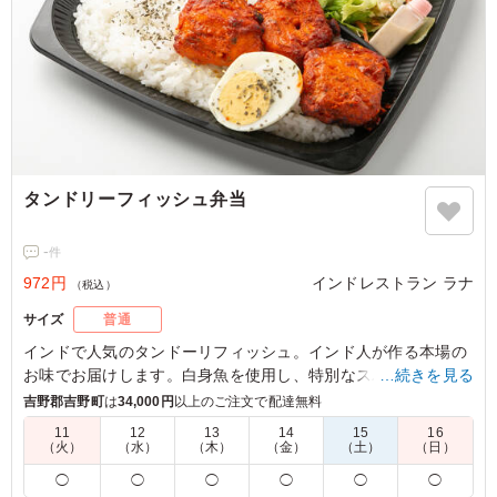
タンドリーフィッシュ弁当
-
件
972円
インドレストラン ラナ
（税込）
サイズ
普通
インドで人気のタンドーリフィッシュ。インド人が作る本場の
お味でお届けします。白身魚を使用し、特別なスパイスに漬け
…続きを見る
込み、タンドールの炭火でじっくり焼いた逸品。柔らかく、骨
吉野郡吉野町
は
34,000円
以上のご注文で配達無料
取りの魚を使用しているため、食べやすく仕上げております。
11
12
13
14
15
16
（火）
（水）
（木）
（金）
（土）
（日）
※選べるカレーは「チキンカレー」「キーマカレー」「ほうれ
◯
◯
◯
◯
◯
◯
ん草カレー」「バターチキンカレー(＋50円)」から1種類を下