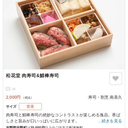
松花堂 肉寿司&鯖棒寿司
-
件
2,000円
寿司・割烹 南喜久
（税込）
サイズ
普通
肉寿司と鯖棒寿司の絶妙なコントラストが楽しめる逸品。香ば
しさと旨みが口いっぱいに広がります。
…続きを見る
寿司・割烹 南喜久の一品は、接待や大事なお集まりの席に最
吉野郡吉野町
は
35,000円
以上のご注文で配達無料