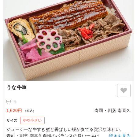
うな牛重
-
件
1,620円
寿司・割烹 南喜久
（税込）
サイズ
やや小さい
ジューシーな牛すき煮と香ばしい鰻が奏でる贅沢な味わい。
寿司・割烹 南喜久自慢のバランスの良い一品は、接待や大事な
…続きを見る