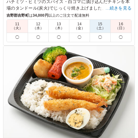
ハチミツ・ヒミツのスパイス・白ゴマに漬け込んだチキンを本
場のタンドール(炭火)でじっくり焼き上げました。はちみつの
…続きを見る
まろやかな甘みが絶妙に調和した甘辛い味わいのチキンが食欲
吉野郡吉野町
は
34,000円
以上のご注文で配達無料
を掻き立ててくれるお弁当です。
11
12
13
14
15
16
（火）
（水）
（木）
（金）
（土）
（日）
※選べるカレーは「チキンカレー」「キーマカレー」「ほうれ
◯
◯
◯
◯
◯
◯
ん草カレー」「バターチキンカレー(＋50円)」から1種類を下
記のプルダウンよりお選びください。