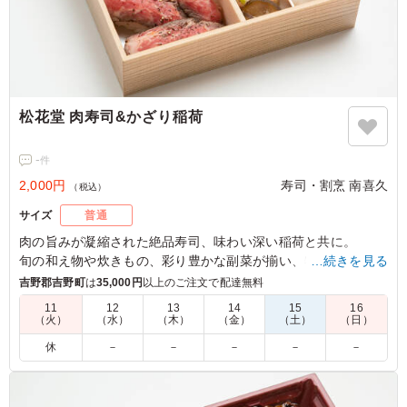
松花堂 肉寿司&かざり稲荷
-
件
2,000円
寿司・割烹 南喜久
（税込）
サイズ
普通
肉の旨みが凝縮された絶品寿司、味わい深い稲荷と共に。
旬の和え物や炊きもの、彩り豊かな副菜が揃い、特別なひとと
…続きを見る
きを演出します。
吉野郡吉野町
は
35,000円
以上のご注文で配達無料
11
12
13
14
15
16
（火）
（水）
（木）
（金）
（土）
（日）
休
－
－
－
－
－