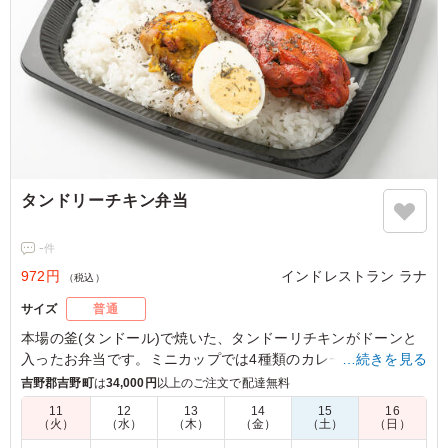
タンドリーチキン弁当
-
件
972円
インドレストラン ラナ
（税込）
サイズ
普通
本場の釜(タンドール)で焼いた、タンドーリチキンがドーンと
入ったお弁当です。ミニカップでは4種類のカレーからお選び
…続きを見る
いただけるので、お好きなお味のカレーライスをお楽しみ頂け
吉野郡吉野町
は
34,000円
以上のご注文で配達無料
ます♩
11
12
13
14
15
16
（火）
（水）
（木）
（金）
（土）
（日）
※選べるカレーは「チキンカレー」「キーマカレー」「ほうれ