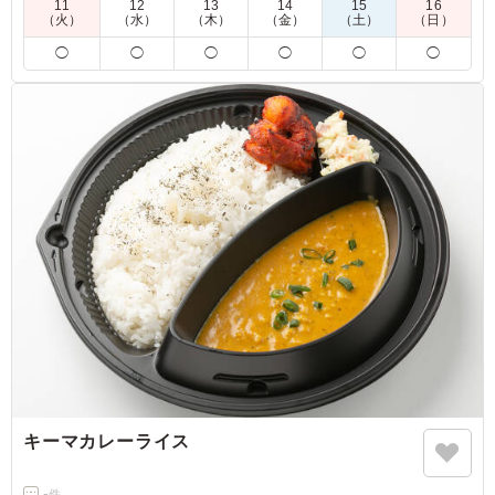
11
12
13
14
15
16
（火）
（水）
（木）
（金）
（土）
（日）
◯
◯
◯
◯
◯
◯
キーマカレーライス
-
件