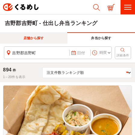
吉野郡吉野町 - 仕出し弁当ランキング
店舗から探す
弁当から探す
吉野郡吉野町
日付
詳細条件
894
件
1～
20
件を表示