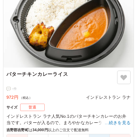
バターチキンカレーライス
-
件
972円
インドレストラン ラナ
（税込）
サイズ
普通
インドレストラン ラナ人気No.1のバターチキンカレーのお弁
当です。バターが入るので、まろやかなカレーライスです。お
…続きを見る
口直しにもなるミニサラダと、タンドールで焼いたチキンティ
吉野郡吉野町
は
34,000円
以上のご注文で配達無料
ッカも付きます。