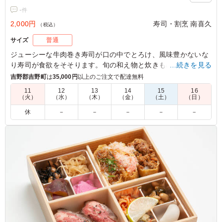
-
件
2,000円
寿司・割烹 南喜久
（税込）
サイズ
普通
ジューシーな牛肉巻き寿司が口の中でとろけ、風味豊かないな
り寿司が食欲をそそります。旬の和え物と炊きものが絶妙なバ
…続きを見る
ランスを生み出し、会議や社内懇親ランチに最適です。
吉野郡吉野町
は
35,000円
以上のご注文で配達無料
11
12
13
14
15
16
（火）
（水）
（木）
（金）
（土）
（日）
休
－
－
－
－
－