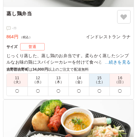
蒸し鶏弁当
-
件
864円
インドレストラン ラナ
（税込）
サイズ
普通
じっくり蒸した、蒸し鶏のお弁当です。柔らかく蒸したシンプ
ルなお味の鶏にスパイシーカレーを付けて食べると、白ご飯が
…続きを見る
進みまくるお弁当です。
吉野郡吉野町
は
34,000円
以上のご注文で配達無料
11
12
13
14
15
16
※選べるカレーは「チキンカレー」「キーマカレー」「ほうれ
（火）
（水）
（木）
（金）
（土）
（日）
ん草カレー」「バターチキンカレー(＋50円)」から1種類を下
◯
◯
◯
◯
◯
◯
記のプルダウンよりお選びください。