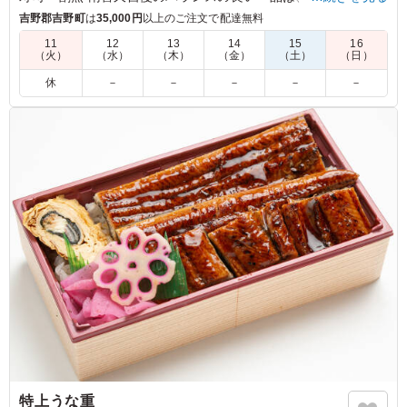
お集まりに最適です。
吉野郡吉野町
は
35,000円
以上のご注文で配達無料
11
12
13
14
15
16
（火）
（水）
（木）
（金）
（土）
（日）
休
－
－
－
－
－
特上うな重