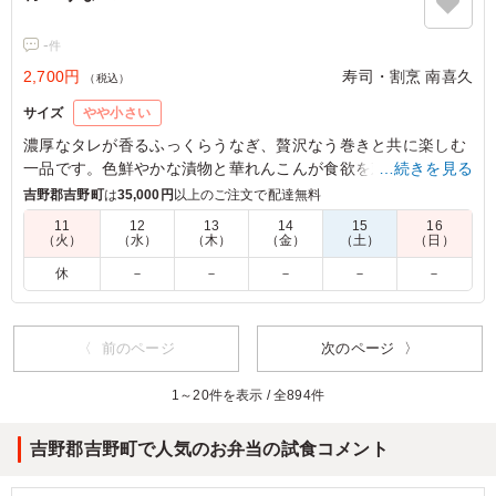
-
件
2,700円
寿司・割烹 南喜久
（税込）
サイズ
やや小さい
濃厚なタレが香るふっくらうなぎ、贅沢なう巻きと共に楽しむ
一品です。色鮮やかな漬物と華れんこんが食欲を刺激し、会食
…続きを見る
や特別なお集まりに喜ばれます。
吉野郡吉野町
は
35,000円
以上のご注文で配達無料
11
12
13
14
15
16
（火）
（水）
（木）
（金）
（土）
（日）
休
－
－
－
－
－
〈 前のページ
次のページ 〉
1～20件を表示 / 全894件
吉野郡吉野町で人気のお弁当の試食コメント