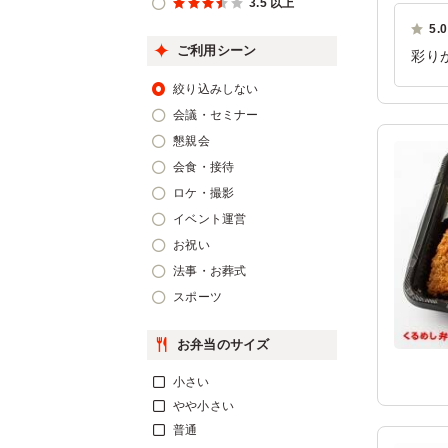
3.5 以上
5.0
ご利用シーン
彩り
関係
絞り込みしない
ご利
会議・セミナー
懇親会
会食・接待
ロケ・撮影
イベント運営
お祝い
法事・お葬式
スポーツ
お弁当のサイズ
小さい
やや小さい
普通