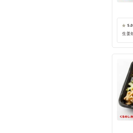
5.0
生姜
は大
ご利