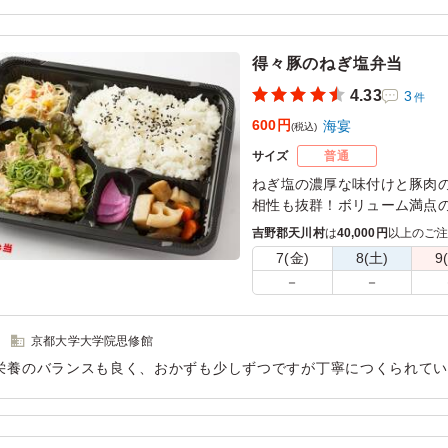
得々豚のねぎ塩弁当
4.33
3
件
600円
海宴
(税込)
サイズ
普通
ねぎ塩の濃厚な味付けと豚肉
相性も抜群！ボリューム満点
吉野郡天川村
は
40,000円
以上のご
7(金)
8(土)
9
－
－
京都大学大学院思修館
栄養のバランスも良く、おかずも少しずつですが丁寧につくられて
ジャストサイズですが男性にはもう少しボリュームがあってもいい
用シーン：
納涼祭