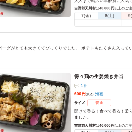
大人まで幅広い年齢層に人気
すい価格でご提供！
吉野郡天川村
は
40,000円
以上のご
7(金)
8(土)
9
－
－
バーグがとても大きくてびっくりでした。 ポテトもたくさん入って
を注文しましたが少し多めかなぁと思います。ご飯が少し柔らかめ
用シーン：
会合
得々鶏の生姜焼き弁当
1
件
600円
海宴
(税込)
サイズ
普通
開けて香る！食べて香る！柔
ました。
吉野郡天川村
は
40,000円
以上のご