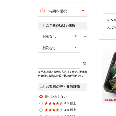
時間を選択
5.0
ご予算(税込) / 個数
天ぷ
ご利
～
個
※予算上限と個数を入力頂く事で、配達無
料金額を加味した絞り込みが可能です。
お客様の声・弁当評価
絞り込みしない
4.5 以上
4.0 以上