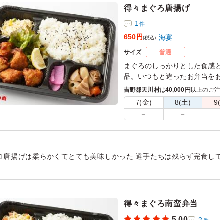
得々まぐろ唐揚げ
1
件
650円
海宴
(税込)
サイズ
普通
まぐろのしっかりとした食感
品。いつもと違ったお弁当を
吉野郡天川村
は
40,000円
以上のご
7(金)
8(土)
9
－
－
ロ唐揚げは柔らかくてとても美味しかった 選手たちは残らず完食し
いと思っています
用シーン：
スポーツ
›
大会
得々まぐろ南蛮弁当
5.00
2
件