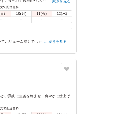
です。食べ応え抜群のハンバーグをお求めや
続きを見る
注文で配達無料
(日)
10(月)
11(火)
12(水)
－
－
－
－
いてボリューム満足でした。ご飯の量は
続きを見る
でした。
奈良県天理市川原城町
2022/11/29
らかい鶏肉に生姜を絡ませ、爽やかに仕上げ
注文で配達無料