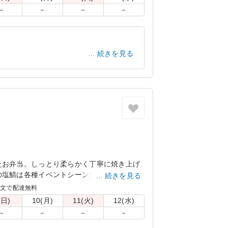
－
－
－
－
続きを見る
大阪府枚方市新町
2023/03/01
たお弁当。しっとり柔らかく丁寧に焼き上げ
の塩鯖は各種イベントシーンにご好評いただ
続きを見る
注文で配達無料
(日)
10(月)
11(火)
12(水)
－
－
－
－