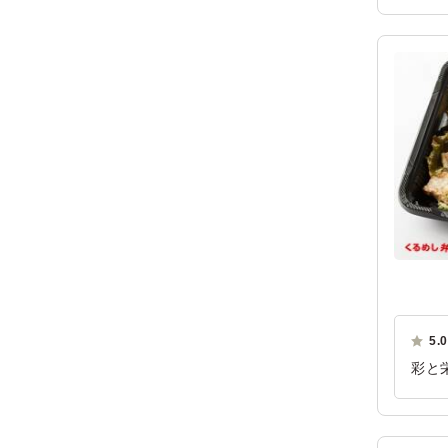
5.0
彩と
には
ご利