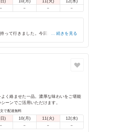
(日)
10(月)
11(火)
12(水)
－
－
－
－
持って行きました。今回の5点のなかで
続きを見る
京都府京都市左京区松ケ崎橋上町
2022/09/26
をよく絡ませた一品。濃厚な味わいをご堪能
いシーンでご活用いただけます。
注文で配達無料
(日)
10(月)
11(火)
12(水)
－
－
－
－