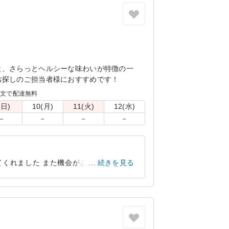
と、さらっとヘルシーな味わいが特徴の一
お探しのご担当者様におすすめです！
注文で配達無料
(日)
10(月)
11(火)
12(水)
－
－
－
－
てくれました また機会があれば是非注文
続きを見る
奈良県大和高田市東雲町
2024/03/11