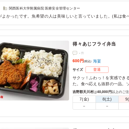
関西医科大学附属病院 医療安全管理センター
がよかったです。魚希望の人は美味しいと言っていました。(私は食べ
で五個単位でしか頼めないのは少し残念でしたが、できれば端数で
用シーン：
会議・セミナー
›
研修
得々あじフライ弁当
-
件
600円
海宴
(税込)
サイズ
普通
サクッ！ふわっ！を実感でき
た。食べ応えも抜群の一品。
吉野郡天川村
は
40,000円
以上のご
7(金)
8(土)
9
－
－