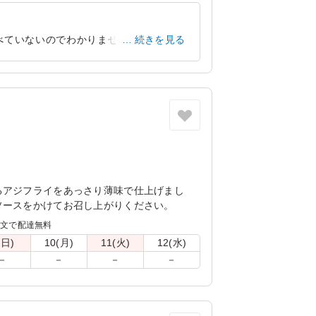
ていないのでわかりませんが) 仕入れの
続きを見る
も頼めたら嬉しいです。
大阪府枚方市新町
2023/03/05
るアジフライをあっさり薄味で仕上げまし
ソースをかけてお召し上がりください。
注文で配達無料
(日)
10(月)
11(火)
12(水)
－
－
－
－