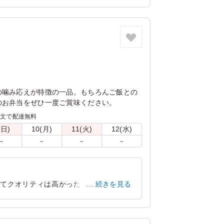
の噛み応えが特徴の一品。もちろんご飯との
のお弁当をぜひ一度ご賞味ください。
注文で配達無料
(日)
10(月)
11(火)
12(水)
－
－
－
－
いてクオリティは高かったです。若い女性
続きを見る
と思いました。
京都府京都市左京区吉田橘町
2020/08/10