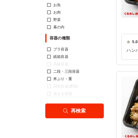
お魚
お肉
野菜
幕の内
容器の種類
5.0
プラ容器
ハン
紙箱容器
普通
高級容器
ご利
二段・三段容器
丼ぶり・重
回収容器(重箱)
温まる容器
再検索