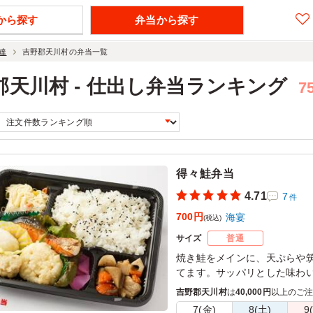
から探す
弁当から探す
達
吉野郡天川村の弁当一覧
郡天川村 - 仕出し弁当ランキング
7
得々鮭弁当
4.71
7
件
700円
海宴
(税込)
サイズ
普通
焼き鮭をメインに、天ぷらや
てます。サッパリとした味わ
吉野郡天川村
は
40,000円
以上のご
7(金)
8(土)
9