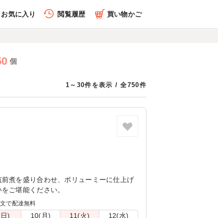
お気に入り
閲覧履歴
買い物かご
50
個
1～30件を表示 / 全750件
筑前煮を盛り合わせ、ボリューミーに仕上げ
いをご堪能ください。
注文で配達無料
(日)
10(月)
11(火)
12(水)