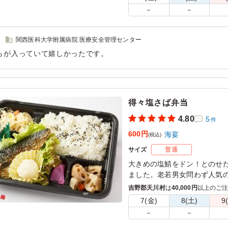
－
－
関西医科大学附属病院 医療安全管理センター
らが入っていて嬉しかったです。
用シーン：
会議・セミナー
›
会議
得々塩さば弁当
4.80
5
件
600円
海宴
(税込)
サイズ
普通
大きめの塩鯖をドン！とのせ
ました。老若男女問わず人気
いています。
吉野郡天川村
は
40,000円
以上のご
7(金)
8(土)
9
－
－