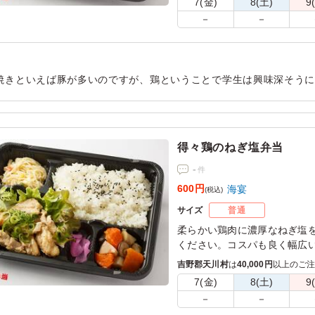
7(金)
8(土)
9
－
－
焼きといえば豚が多いのですが、鶏ということで学生は興味深そうに
学生からの一番人気でボリュームも味付けも好評のようでした。
用シーン：
会議・セミナー
›
研修
得々鶏のねぎ塩弁当
-
件
600円
海宴
(税込)
サイズ
普通
柔らかい鶏肉に濃厚なねぎ塩
ください。コスパも良く幅広
吉野郡天川村
は
40,000円
以上のご
7(金)
8(土)
9
－
－