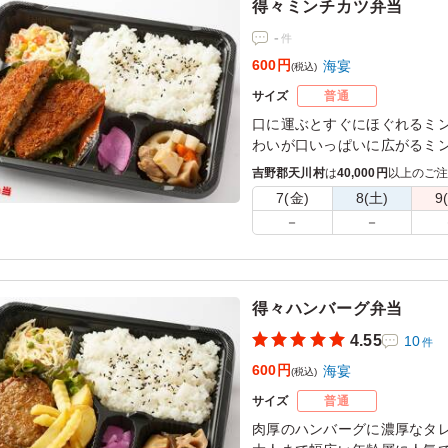
得々ミンチカツ弁当
-
件
600円
海宴
(税込)
サイズ
普通
口に運ぶとすぐにほぐれるミ
わいが口いっぱいに広がるミ
吉野郡天川村
は
40,000円
以上のご
7(金)
8(土)
9
－
－
得々ハンバーグ弁当
4.55
10
件
600円
海宴
(税込)
サイズ
普通
肉厚のハンバーグに濃厚なタ