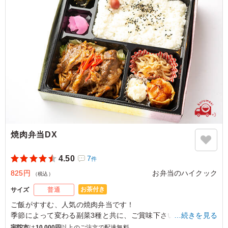
ご利用シーン：
会食・接待
›
会食
大阪府堺市西区原田
2025/04/02
焼肉弁当DX
4.50
7
件
825円
お弁当のハイクック
（税込）
お茶付き
サイズ
普通
ご飯がすすむ、人気の焼肉弁当です！
季節によって変わる副菜3種と共に、ご賞味下さい！
…続きを見る
宇陀市
は
10,000円
以上のご注文で配達無料