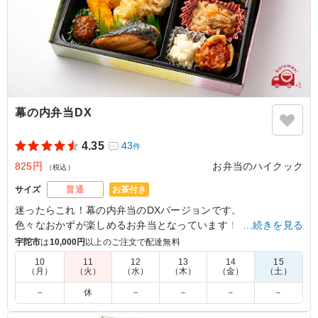
幕の内弁当DX
4.35
43
件
825円
お弁当のハイクック
（税込）
お茶付き
サイズ
普通
迷ったらこれ！幕の内弁当のDXバージョンです。
色々なおかずが楽しめるお弁当となっています！
…続きを見る
宇陀市
は
10,000円
以上のご注文で配達無料
5.0
10
11
12
13
14
15
（月）
（火）
（水）
（木）
（金）
（土）
彩りがきれいで、おかずの品数も多く、ボリュームもあ
り、味もおいしかったです！お茶も付いていて、お値段以
－
休
－
－
－
－
上のお弁当でした。来てくれた方々にも大好評でした。こ