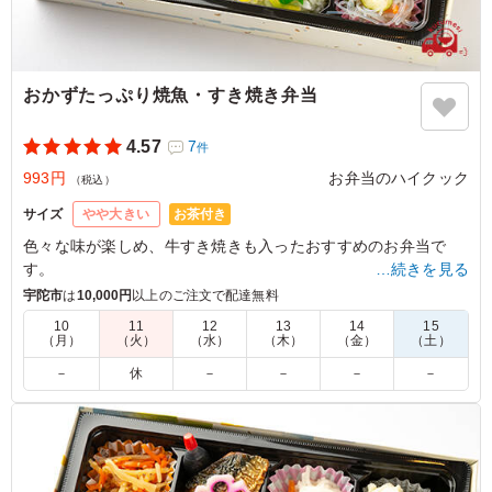
おかずたっぷり焼魚・すき焼き弁当
4.57
7
件
993円
お弁当のハイクック
（税込）
お茶付き
サイズ
やや大きい
色々な味が楽しめ、牛すき焼きも入ったおすすめのお弁当で
す。
…続きを見る
ご飯の上の鯖の塩焼きも当店自慢の一品となっています！
宇陀市
は
10,000円
以上のご注文で配達無料
10
11
12
13
14
15
（月）
（火）
（水）
（木）
（金）
（土）
4.5
和食中心のお弁当のお弁当を探していてこちらのお弁当を
－
休
－
－
－
－
注文しました。お魚とお肉両方楽しめて良かったです。ど
ちらもご飯が進む味付けでした。副菜も和惣菜中心であっ
さり食べられたので良かったです。
ご利用シーン：
会議・セミナー
›
研修