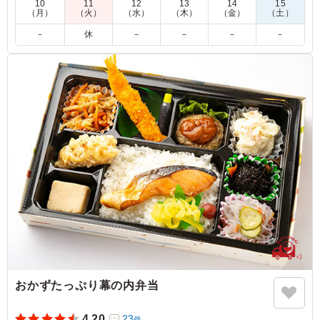
4.5
10
11
12
13
14
15
（月）
（火）
（水）
（木）
（金）
（土）
歩く会で菜の花畑を見ながらお弁当を食べるためにお願い
しました。お肉もお魚も美味しく、彩りもきれいで好評で
－
休
－
－
－
－
した。１点だけ手持ち用のビニール袋が弁当箱を入れる際
に窮屈で入れるのに時間がかかりました。あとほんの少し
だけ袋が大きければ満点でした。
ご利用シーン：
有志で歩く会での昼食
奈良県橿原市石原田町
2026/03/30
おかずたっぷり幕の内弁当
4.20
23
件