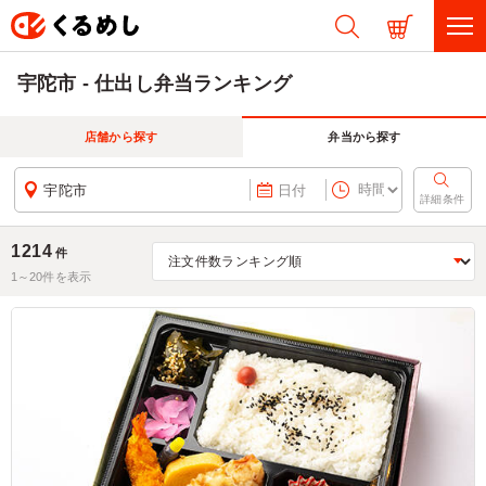
宇陀市 - 仕出し弁当ランキング
店舗から探す
弁当から探す
宇陀市
日付
詳細条件
1214
件
1～
20
件を表示