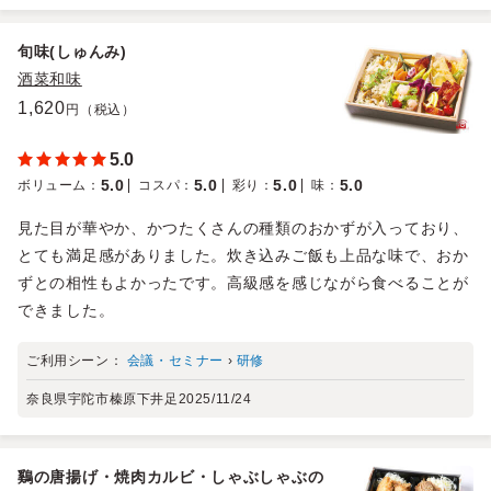
旬味(しゅんみ)
酒菜和味
1,620
円（税込）
5.0
5.0
5.0
5.0
5.0
ボリューム
：
コスパ
：
彩り
：
味
：
見た目が華やか、かつたくさんの種類のおかずが入っており、
とても満足感がありました。炊き込みご飯も上品な味で、おか
ずとの相性もよかったです。高級感を感じながら食べることが
できました。
ご利用シーン：
会議・セミナー
›
研修
奈良県宇陀市榛原下井足
2025/11/24
鷄の唐揚げ・焼肉カルビ・しゃぶしゃぶの