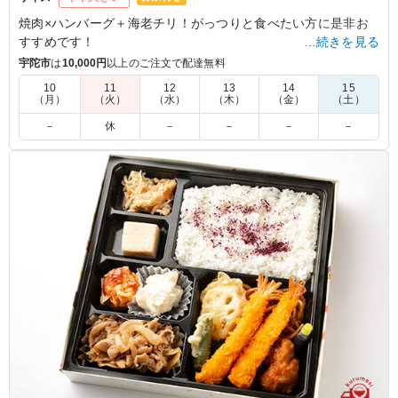
焼肉×ハンバーグ＋海老チリ！がっつりと食べたい方に是非お
すすめです！
…続きを見る
ご飯がもっと欲しい！と思ってしまう程、おかずのボリューム
宇陀市
は
10,000円
以上のご注文で配達無料
すごいです。
10
11
12
13
14
15
（月）
（火）
（水）
（木）
（金）
（土）
4.0
－
休
－
－
－
－
法事中は暖房のついていない部屋で保管しており冷えてい
たためか、もとの米質によるものか、ご飯はパラパラとし
ていました。味付けはしっかりとしており彩りもあり値段
相応には満足しています。
ご利用シーン：
法事・お葬式
›
法事
奈良県天理市石上町
2026/01/26