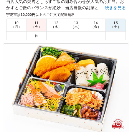
当店人気の焼肉としらすご飯の組み合わせが人気のお弁当。お
かずとご飯のバランスが絶妙！当店自慢の副菜と共に、おもて
…続きを見る
なしの機会に是非ご利用下さい。
宇陀市
は
10,000円
以上のご注文で配達無料
10
11
12
13
14
15
（月）
（火）
（水）
（木）
（金）
（土）
4.5
お肉は、しっかり味付けされていて美味しかったです。
－
休
－
－
－
－
皆、美味しいと喜んでいました
ご利用シーン：
従業員とのお昼ごはん
奈良県奈良市あやめ池南
2023/02/11