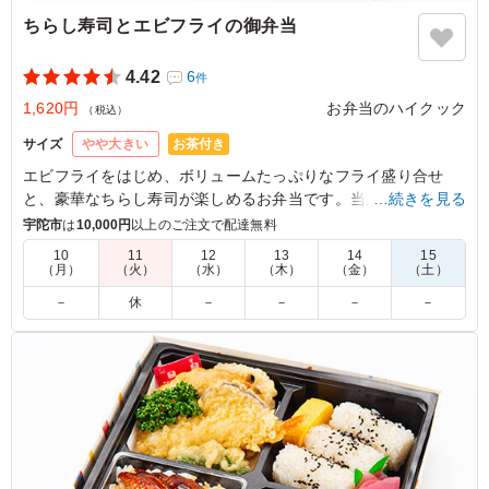
ちらし寿司とエビフライの御弁当
4.42
6
件
1,620円
お弁当のハイクック
（税込）
お茶付き
サイズ
やや大きい
エビフライをはじめ、ボリュームたっぷりなフライ盛り合せ
と、豪華なちらし寿司が楽しめるお弁当です。当店自慢の副菜
…続きを見る
と共に、おもてなしの機会に是非ご利用下さい。
宇陀市
は
10,000円
以上のご注文で配達無料
10
11
12
13
14
15
（月）
（火）
（水）
（木）
（金）
（土）
5.0
値段の割にはとてもボリュームがありました。
－
休
－
－
－
－
ご利用シーン：
法事・お葬式
›
法事
奈良県香芝市上中
2024/06/24