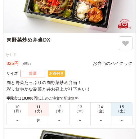
肉野菜炒め弁当DX
-
件
825円
お弁当のハイクック
（税込）
お茶付き
サイズ
普通
肉と野菜たっぷりの肉野菜炒め弁当！
彩り鮮やかな副菜と共お召上がり下さい！
宇陀市
は
10,000円
以上のご注文で配達無料
10
11
12
13
14
15
（月）
（火）
（水）
（木）
（金）
（土）
－
休
－
－
－
－