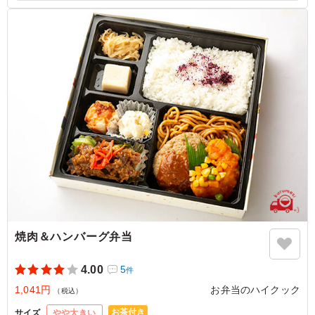
お弁当の箱を開けるとボリュームたっぷりでした。 冷め
ていておにぎりがちょっと固かったけど、全部美味しかっ
たです。特に鰻丼が良かったです。 楽しい新年会になり
ました。ありがとうございました。
ご利用シーン：
会食・接待
›
会食
奈良県御所市宮前町
2026/01/12
焼肉＆ハンバーグ弁当
4.00
5
件
1,041円
お弁当のハイクック
（税込）
お茶付き
サイズ
やや大きい