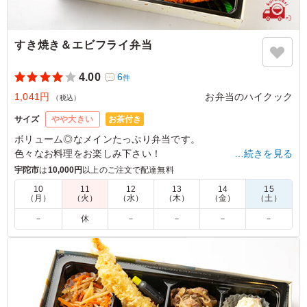
すき焼き＆エビフライ弁当
4.00
6
件
1,041円
お弁当のハイクック
（税込）
お茶付き
サイズ
やや大きい
ボリューム◎なメインたっぷり弁当です。
色々なお料理をお楽しみ下さい！
…続きを見る
宇陀市
は
10,000円
以上のご注文で配達無料
5.0
毎日放送
10
11
12
13
14
15
（月）
（火）
（水）
（木）
（金）
（土）
すき焼きはしっかり味付けされておりおいしかった。 副
菜も優しいお味でガッツリ系のメインには丁度良かった。
－
休
－
－
－
－
ただお米がもう少しふんわりしているといいなと思いまし
た。ちょっとぎゅっと詰めすぎかなと感じました。
ご利用シーン：
ロケ・撮影
›
ロケ
奈良県御所市西町
2022/10/28