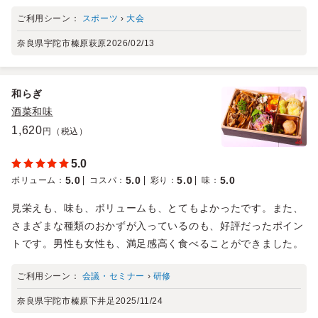
ご利用シーン：
スポーツ
›
大会
奈良県宇陀市榛原萩原
2026/02/13
和らぎ
酒菜和味
1,620
円（税込）
5.0
5.0
5.0
5.0
5.0
ボリューム
：
コスパ
：
彩り
：
味
：
見栄えも、味も、ボリュームも、とてもよかったです。また、
さまざまな種類のおかずが入っているのも、好評だったポイン
トです。男性も女性も、満足感高く食べることができました。
ご利用シーン：
会議・セミナー
›
研修
奈良県宇陀市榛原下井足
2025/11/24