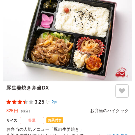
豚生姜焼き弁当DX
3.25
2
件
825円
お弁当のハイクック
（税込）
お茶付き
サイズ
普通
お弁当の人気メニュー「豚の生姜焼き」