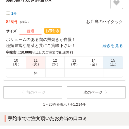
1
件
825円
お弁当のハイクック
（税込）
お茶付き
サイズ
普通
ボリュームのある鶏の照焼きが自慢！
種類豊富な副菜と共にご賞味下さい！
…続きを見る
宇陀市
は
10,000円
以上のご注文で配達無料
5.0
奈良県立高田高等学校
10
11
12
13
14
15
（月）
（火）
（水）
（木）
（金）
（土）
味付けも程よく、お茶までつけていただき、大満足です！
他のお弁当も食べてみたいと感じました。今後もこちらの
－
休
－
－
－
－
お弁当屋さんにお願いすることが多くなりそうです。ごち
そうさまでした。
〈 前のページ
次のページ 〉
ご利用シーン：
イベント運営
›
試験
奈良県大和高田市礒野東町
2024/03/10
1～20件を表示 / 全1,214件
宇陀市でご注文頂いたお弁当の口コミ