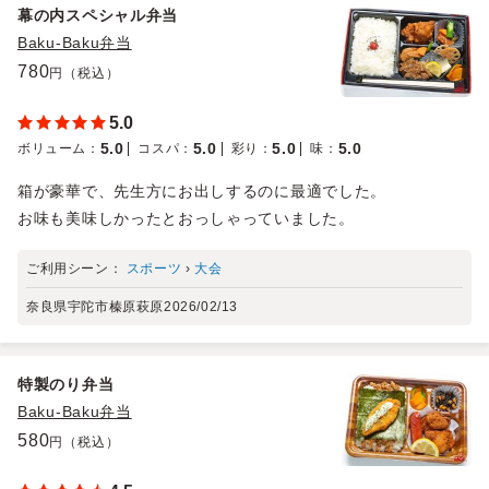
幕の内スペシャル弁当
Baku-Baku弁当
780
円（税込）
5.0
5.0
5.0
5.0
5.0
ボリューム
：
コスパ
：
彩り
：
味
：
箱が豪華で、先生方にお出しするのに最適でした。
お味も美味しかったとおっしゃっていました。
ご利用シーン：
スポーツ
›
大会
奈良県宇陀市榛原萩原
2026/02/13
特製のり弁当
Baku-Baku弁当
580
円（税込）