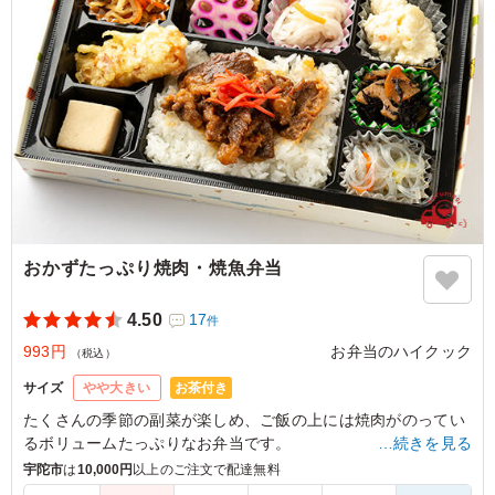
奈良県大和郡山市今国府町
2024/04/17
おかずたっぷり焼肉・焼魚弁当
4.50
17
件
993円
お弁当のハイクック
（税込）
お茶付き
サイズ
やや大きい
たくさんの季節の副菜が楽しめ、ご飯の上には焼肉がのってい
るボリュームたっぷりなお弁当です。
…続きを見る
宇陀市
は
10,000円
以上のご注文で配達無料