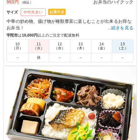
993円
お弁当のハイクック
（税込）
お茶付き
サイズ
やや大きい
中華の炒め物、揚げ物が種類豊富に楽しむことが出来るお得な
お弁当！
…続きを見る
特製炒飯も自慢の一品となっています。是非お試し下さい！
宇陀市
は
10,000円
以上のご注文で配達無料
10
11
12
13
14
15
（月）
（火）
（水）
（木）
（金）
（土）
4.0
シュウキョウホウジン ホウエイジ
えび天が数も多く枠に溢れんばかり。そしてうまい。 チ
－
休
－
－
－
－
ャーハンも最後の一粒まで容器の都合で取りにくいのです
が、一生懸命ほじりました。 野菜の副菜もどれも良い歯
応えで美味しくてビックリしました。
ご利用シーン：
イベント運営
›
イベントスタッフ
奈良県桜井市橋本
2024/11/07