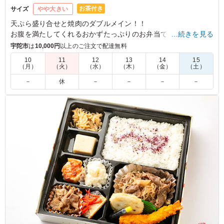
お茶付き
サイズ
やや大きい
天ぷら盛り合せと焼肉のダブルメイン！！
お腹を満たしてくれるおかずたっぷりのお弁当です！
…続きを見る
宇陀市
は
10,000円
以上のご注文で配達無料
5.0
毎日放送
10
11
12
13
14
15
（月）
（火）
（水）
（木）
（金）
（土）
お弁当でてんぷらを頂けるなんてめずらしいと思い購入。
衣がべちゃべちゃになっているわけでもなく、しなしなな
－
休
－
－
－
－
わけでもなく、美味しくいただきました。 また焼肉もし
っかりとした味付けで良かったです。
ご利用シーン：
ロケ・撮影
›
ロケ
奈良県御所市西町
2022/10/28