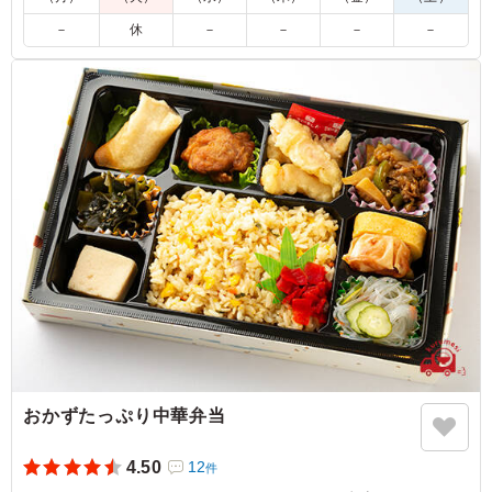
煮物の味つけがしっかりしていて、良かったです！！中で
も、染み豆腐の味は、とても良かったですが、全体的に少
－
休
－
－
－
－
し味つけが濃く感じました！！又、揚げ物に関してです
が、海老の天ぷらを除き、中に熱が入り過ぎていて、かた
く感じたのは、少し残念でした！！特に、ご飯の上にのせ
てあった鶏天？は、下味も付いてなかったのかと思う位、
味も無く、ただバサバサとした印象でした！！でも、品数
と総合的なバランスは、とても良かったです！！後、想っ
た事は、天ぷらなので、ソースより醤油の方を付けてくれ
れば、個人的には、良かったと感じました！！
ご利用シーン：
懇親会
›
謝恩会
奈良県天理市豊井町
2021/06/29
おかずたっぷり中華弁当
4.50
12
件