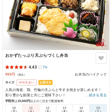
おかずたっぷり天ぷらづくし弁当
4.43
7
件
993円
お弁当のハイクック
（税込）
お茶付き
サイズ
やや大きい
人気の海老、鶏、竹輪の天ぷらと牛すき焼きが楽しめます！
彩り豊かな副菜と共にご賞味下さい！
…続きを見る
宇陀市
は
10,000円
以上のご注文で配達無料
4.0
南陸中分教会
10
11
12
13
14
15
（月）
（火）
（水）
（木）
（金）
（土）