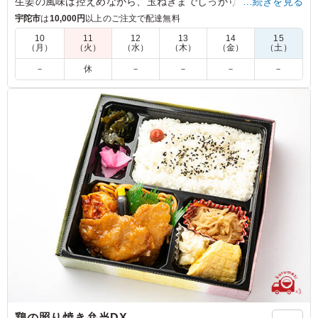
生姜の風味は控えめながら、玉ねぎまでしっかりと味が入って
…続きを見る
いてご飯がすすんじゃいます。
宇陀市
は
10,000円
以上のご注文で配達無料
10
11
12
13
14
15
（月）
（火）
（水）
（木）
（金）
（土）
4.0
お肉がたくさんあって、おいしかったです。 男性には少
－
休
－
－
－
－
し物足りないかな？という量でした。 女性には、ちょう
どいいと思います。 お弁当なので仕方がないですが、あ
たたかかったらもっと美味しいんだろうなと思います！
ご利用シーン：
イベント
大阪府堺市堺区匠町
2022/11/13
鶏の照り焼き弁当DX