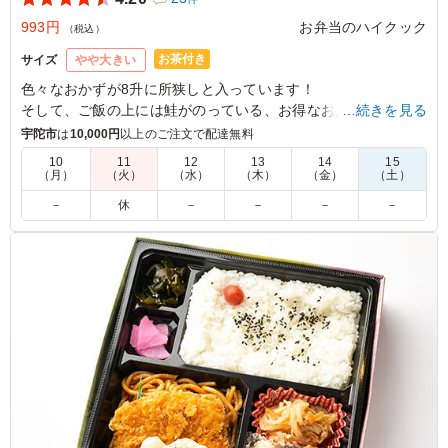
993円
お弁当のハイクック
（税込）
お茶付き
サイズ
やや大きい
色々なおかずが8升に所狭しと入っています！
そして、ご飯の上には鮭がのっている、お得なお弁当です！
…続きを見る
宇陀市
は
10,000円
以上のご注文で配達無料
4.5
シュウキョウホウジン ホウエイジ
10
11
12
13
14
15
（月）
（火）
（水）
（木）
（金）
（土）
物価高の現在にこの値段で紅ジャケは感動もの。副菜の味
も良い仕事してます。ご飯もカチカチではなくて程よく柔
－
休
－
－
－
－
らかくとても食べやすいです。 ただ一点、海老フライが
油切れが悪いのと衣だけ大きいので、素材の大きさは予算
にお任せするとして、衣はあえてボリュームを下げて衣薄
目で良いのではないだろうか？ まぁ好みですが。
ご利用シーン：
イベント運営
›
イベントスタッフ
奈良県桜井市橋本
2024/11/07