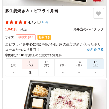
豚生姜焼き＆エビフライ弁当
4.75
10
件
1,041円
お弁当のハイクック
（税込）
お茶付き
サイズ
やや大きい
エビフライを中心に揚げ物が4種と豚の生姜焼きが入ったボリ
ュームたっぷり弁当！
…続きを見る
季節の副菜も3種入っています。
宇陀市
は
10,000円
以上のご注文で配達無料
10
11
12
13
14
15
（月）
（火）
（水）
（木）
（金）
（土）
5.0
株式会社春企画
しっかりとした量とちょうど良い味付けがとても好評でし
－
休
－
－
－
－
た。 小さい子もいたので、エビフライはやはり人気でし
た。 コロモも、お弁当とは思えないくらいサクサクだっ
たそうです。
ご利用シーン：
ロケ・撮影
›
撮影
奈良県北葛城郡上牧町下牧
2023/12/26