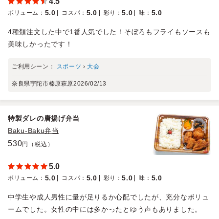
4.5
5.0
5.0
5.0
5.0
ボリューム
：
コスパ
：
彩り
：
味
：
4種類注文した中で1番人気でした！そぼろもフライもソースも
美味しかったです！
ご利用シーン：
スポーツ
›
大会
奈良県宇陀市榛原萩原
2026/02/13
特製ダレの唐揚げ弁当
Baku-Baku弁当
530
円（税込）
5.0
5.0
5.0
5.0
5.0
ボリューム
：
コスパ
：
彩り
：
味
：
中学生や成人男性に量が足りるか心配でしたが、充分なボリュ
ームでした。女性の中には多かったとゆう声もありました。