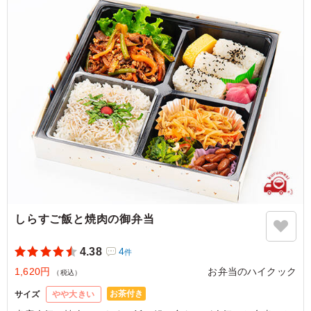
のお弁当を選んで良かったです！
ご利用シーン：
法事・お葬式
›
法事
奈良県宇陀市室生西谷
2022/01/10
しらすご飯と焼肉の御弁当
4.38
4
件
1,620円
お弁当のハイクック
（税込）
お茶付き
サイズ
やや大きい