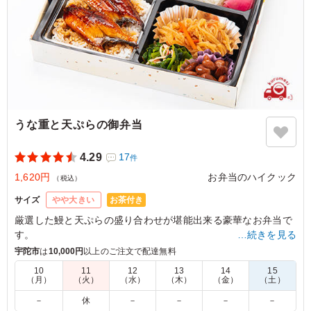
うな重と天ぷらの御弁当
4.29
17
件
1,620円
お弁当のハイクック
（税込）
お茶付き
サイズ
やや大きい
厳選した鰻と天ぷらの盛り合わせが堪能出来る豪華なお弁当で
す。
…続きを見る
当店自慢の副菜と共に、おもてなしの機会に是非ご利用下さ
宇陀市
は
10,000円
以上のご注文で配達無料
い。
10
11
12
13
14
15
（月）
（火）
（水）
（木）
（金）
（土）
4.5
－
休
－
－
－
－