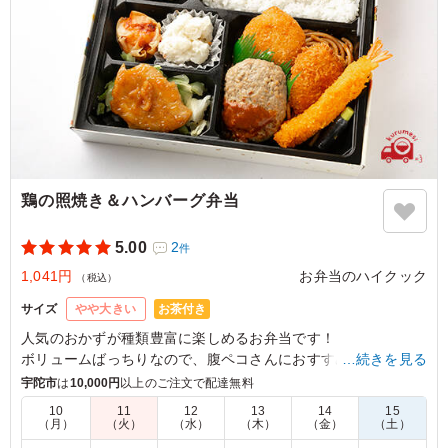
鶏の照焼き＆ハンバーグ弁当
5.00
2
件
1,041円
お弁当のハイクック
（税込）
お茶付き
サイズ
やや大きい
人気のおかずが種類豊富に楽しめるお弁当です！
ボリュームばっちりなので、腹ペコさんにおすすめです！
…続きを見る
宇陀市
は
10,000円
以上のご注文で配達無料
5.0
10
11
12
13
14
15
（月）
（火）
（水）
（木）
（金）
（土）
彩りよくお花見にぴったりのお弁当でした。味、量、コス