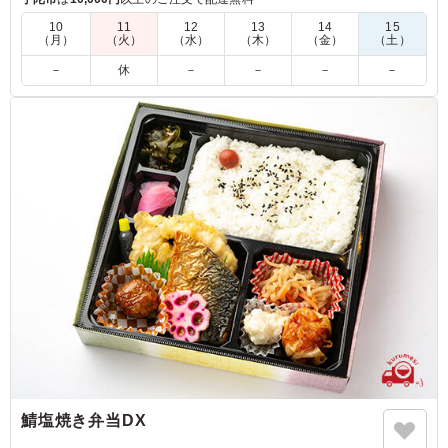
5.0
歌で伝える歴史文化の会
10
11
12
13
14
15
（月）
（火）
（水）
（木）
（金）
（土）
焼肉弁当は、いつも好評ですが、食べるタイミングが、届
いてすぐとはならないので、心配していましたが、冷めて
－
休
－
－
－
－
も美味しかったようです。焼肉のタレが美味しかったと！
副菜は、優しいお味でバランスが良かった！
ご利用シーン：
イベント運営
›
コンサート
奈良県奈良市登大路町
2026/04/30
鯖塩焼き弁当DX