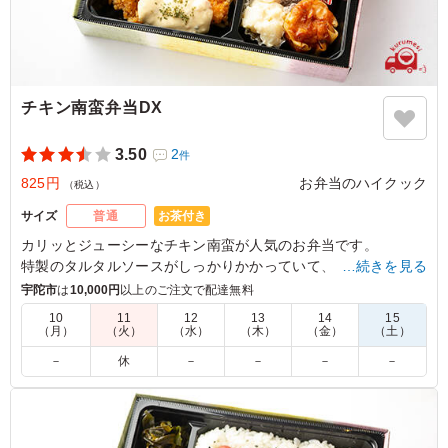
チキン南蛮弁当DX
3.50
2
件
825円
お弁当のハイクック
（税込）
お茶付き
サイズ
普通
カリッとジューシーなチキン南蛮が人気のお弁当です。
特製のタルタルソースがしっかりかかっていて、とても美味で
…続きを見る
す！
宇陀市
は
10,000円
以上のご注文で配達無料
10
11
12
13
14
15
（月）
（火）
（水）
（木）
（金）
（土）
4.0
大阪府立鳳高校
お弁当が冷たいのは仕方ないと思います。ご飯は少し固め
－
休
－
－
－
－
だったかと思います。 味は美味しいと好評でした。次
回、また機会があれば利用させていただきたく思います。
お世話になりました。