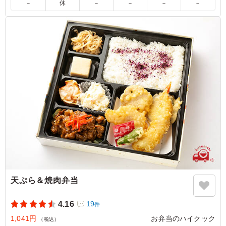
パ全て満足です。お肉も冷めても柔らかくて美味しかった
－
休
－
－
－
－
です。同じ価格で種類も豊富なのでお弁当選びも楽でし
た。是非また利用させていただきます。ありがとうござい
ました。
ご利用シーン：
懇親会
›
お花見
京都府相楽郡精華町精華台
2023/03/30
天ぷら＆焼肉弁当
4.16
19
件
1,041円
お弁当のハイクック
（税込）