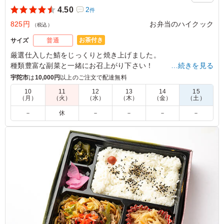
4.50
2
件
825円
お弁当のハイクック
（税込）
お茶付き
サイズ
普通
厳選仕入した鯖をじっくりと焼き上げました。
種類豊富な副菜と一緒にお召上がり下さい！
…続きを見る
宇陀市
は
10,000円
以上のご注文で配達無料
4.5
10
11
12
13
14
15
（月）
（火）
（水）
（木）
（金）
（土）
リーズナブルなのに、安っぽく見えずボリュームもありま
す。（写真ほどはないかも） おかずとご飯のバランスも
－
休
－
－
－
－
ちょうど良く、冷めても美味しかったです。 ご飯はプラ
スチックの入れ物に入った状態で収まってました。 さば
も脂がのってましたし、箸休めのおかずも美味しかったで
す。
ご利用シーン：
会議・セミナー
›
研修
大阪府羽曳野市はびきの
2021/06/30