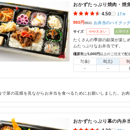
おかずたっぷり焼肉・焼
4.50
17
件
993円
お弁当のハイクッ
(税込)
お茶付き
サイズ
やや大きい
たくさんの季節の副菜が楽し
ムたっぷりなお弁当です。
橿原市
は
5,000円
以上のご注文で配
7(金)
8(土)
9
－
－
会で菜の花畑を見ながらお弁当を食べるためにお願いしました。お
た。１点だけ手持ち用のビニール袋が弁当箱を入れる際に窮屈で入
だけ袋が大きければ満点でした。
用シーン：
有志で歩く会での昼食
おかずたっぷり幕の内弁