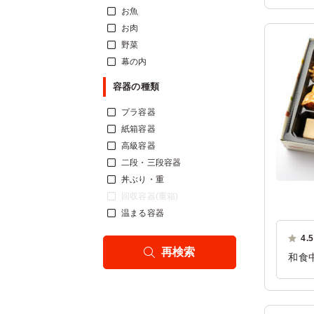
た。
お魚
お肉
ご利
野菜
幕の内
容器の種類
プラ容器
紙箱容器
高級容器
二段・三段容器
丼ぶり・重
回収容器(重箱)
温まる容器
4.5
再検索
和食
どち
ご利