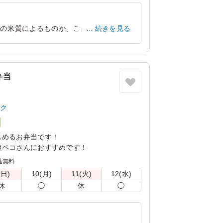
との米質によるものか、ご飯はパラパラと
続きを見る
足しています。
奈良県天理市石上町
2026/01/26
弁当
ック
しめるお弁当です！
腹ペコさんにおすすめです！
達無料
(日)
10(月)
11(火)
12(水)
休
◯
休
◯