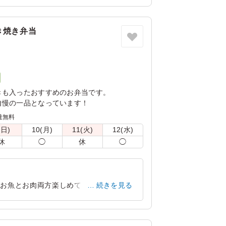
奈良県御所市西町
2022/10/28
き焼き弁当
ク
きも入ったおすすめのお弁当です。
自慢の一品となっています！
達無料
(日)
10(月)
11(火)
12(水)
休
◯
休
◯
。お魚とお肉両方楽しめて良かったです。
続きを見る
れたので良かったです。
奈良県大和郡山市今国府町
2024/04/17