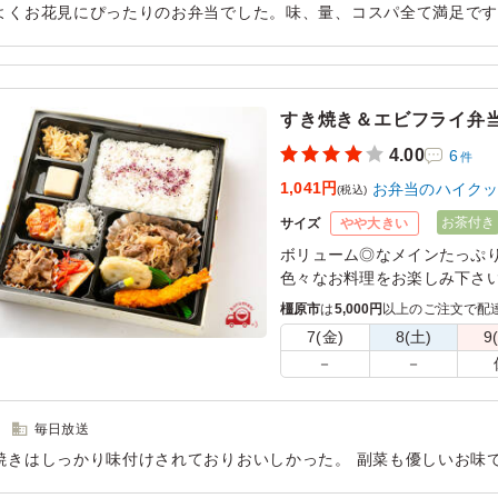
よくお花見にぴったりのお弁当でした。味、量、コスパ全て満足で
す。同じ価格で種類も豊富なのでお弁当選びも楽でした。是非また
した。
用シーン：
懇親会
›
お花見
すき焼き＆エビフライ弁
4.00
6
件
1,041円
お弁当のハイク
(税込)
お茶付き
サイズ
やや大きい
ボリューム◎なメインたっぷ
色々なお料理をお楽しみ下さ
橿原市
は
5,000円
以上のご注文で配
7(金)
8(土)
9
－
－
毎日放送
焼きはしっかり味付けされておりおいしかった。 副菜も優しいお味
 ただお米がもう少しふんわりしているといいなと思いました。ちょ