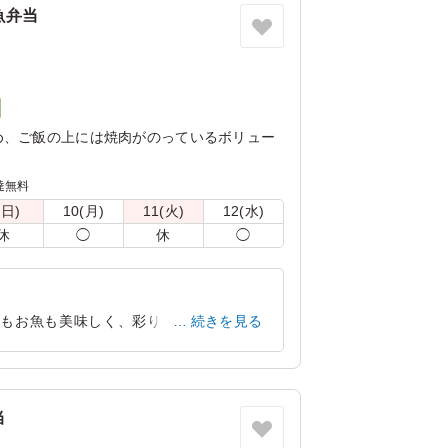
魚弁当
ク
め、ご飯の上には焼肉がのっているボリュー
達無料
(日)
10(月)
11(火)
12(水)
休
◯
休
◯
肉もお魚も美味しく、彩りもきれいで好評
続きを見る
れるのに時間がかかりました。あとほんの
奈良県橿原市石原田町
2026/03/30
当