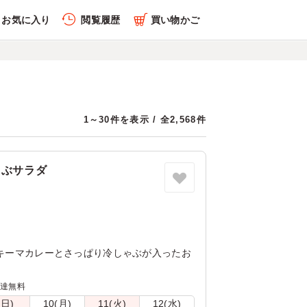
お気に入り
閲覧履歴
買い物かご
1～30件を表示 / 全2,568件
ゃぶサラダ
製キーマカレーとさっぱり冷しゃぶが入ったお
配達無料
(日)
10(月)
11(火)
12(水)