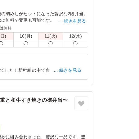
慢の鯛めしがセットになった贅沢な2段弁当。
のに無料で変更も可能です。
続きを見る
配達無料
ており、そのままお召し上がりいただけま
(日)
10(月)
11(火)
12(水)
◯
◯
◯
◯
、紅白紐付きでのお届けとなります。紅白紐が
記載ください。
載でした！新幹線の中で食べていただく用
続きを見る
お弁当で食べれるのは珍しく、見た目も
京都府京都市左京区下鴨泉川町
2024/10/30
な重と和牛すき焼きの御弁当〜
絶妙に組み合わさった、贅沢な一品です。豊