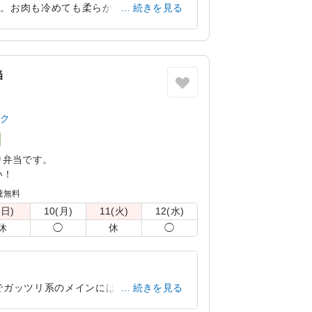
す。お肉も冷めても柔らかくて美味しかっ
続きを見る
利用させていただきます。ありがとうござ
京都府相楽郡精華町精華台
2023/03/30
当
ック
り弁当です。
い！
達無料
(日)
10(月)
11(火)
12(水)
休
◯
休
◯
でガッツリ系のメインには丁度良かっ
続きを見る
っとぎゅっと詰めすぎかなと感じまし