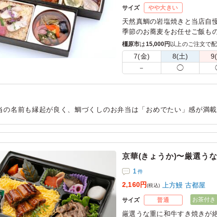
サイズ
やや大きい
天然真鯛の岩塩焼きと当店自
季節のお蕎麦をお任せご飯も
橿原市
は
15,000円
以上のご注文で
※蕎麦つゆはゼリー状になっ
7(金)
8(土)
9
す。
－
◯
※2段のお弁当はすべて熨斗
ご不要な際は、連絡事項にご
当の名前も縁起が良く、鯛づくしのお弁当は「おめでたい」感が満
文したので、お弁当箱が大きすぎないのも良かったです。 お蕎麦が
お弁当でした
用シーン：
イベント運営
›
舞台
京華(きょうか)〜厳選う
1
件
2,160円
上方鰻 古都屋
(税込)
お茶付き
サイズ
普通
厳選うな重に和牛すき焼きが