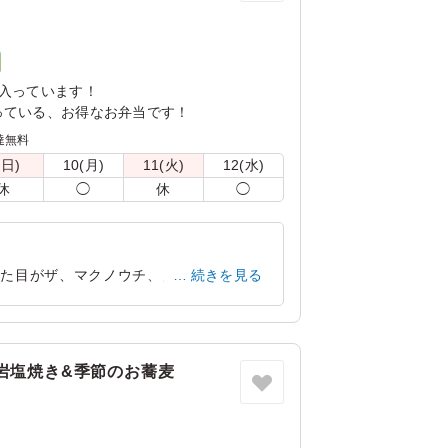
ク
入っています！
っている、お得なお弁当です！
達無料
(日)
10(月)
11(火)
12(水)
休
◯
休
◯
見た目がザ、マクノウチ、だと思いまし
続きを見る
きました。
奈良県橿原市小房町
2026/07/05
岩塩焼き&季節のお蕎麦