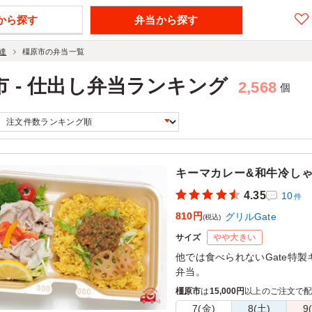
から探す
弁当から探す
達
橿原市の弁当一覧
市 - 仕出し弁当ランキング
2,568
個
キーマカレー&和牛冷し
4.35
10
件
810円
グリルGate
(税込)
サイズ
やや大きい
他では食べられないGate特
弁当。
橿原市
は
15,000円
以上のご注文で
7(金)
8(土)
9