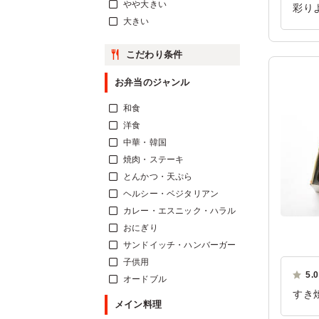
やや大きい
彩り
大きい
たで
いま
こだわり条件
ご利
お弁当のジャンル
和食
洋食
中華・韓国
焼肉・ステーキ
とんかつ・天ぷら
ヘルシー・ベジタリアン
カレー・エスニック・ハラル
おにぎり
サンドイッチ・ハンバーガー
子供用
5.0
オードブル
すき
メイン料理
た。