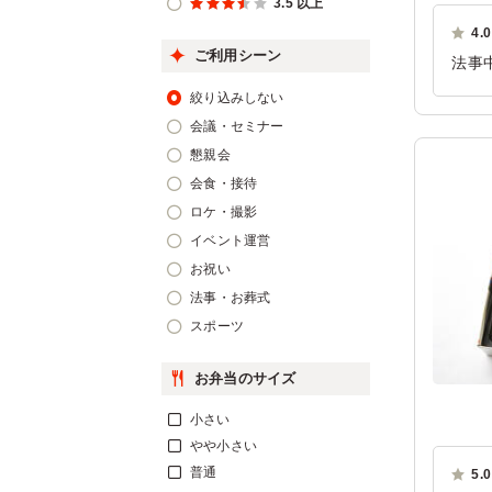
3.5 以上
4.0
ご利用シーン
法事
して
絞り込みしない
ご利
会議・セミナー
懇親会
会食・接待
ロケ・撮影
イベント運営
お祝い
法事・お葬式
スポーツ
お弁当のサイズ
小さい
やや小さい
普通
5.0