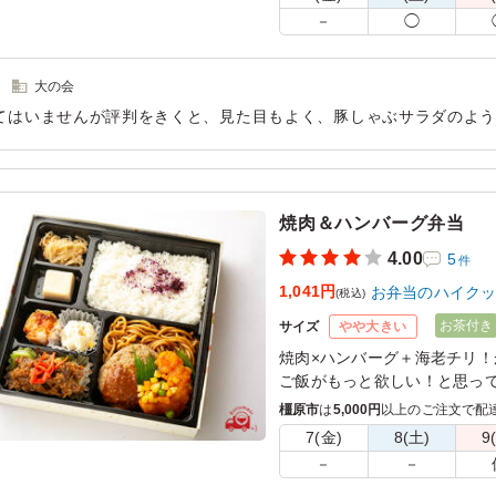
－
◯
大の会
てはいませんが評判をきくと、見た目もよく、豚しゃぶサラダのよ
スがとてもよかった、冷めても美味しく食べられたと、満足いただ
用シーン：
イベント運営
›
舞台
焼肉＆ハンバーグ弁当
4.00
5
件
1,041円
お弁当のハイク
(税込)
お茶付き
サイズ
やや大きい
焼肉×ハンバーグ＋海老チリ
ご飯がもっと欲しい！と思っ
す。
橿原市
は
5,000円
以上のご注文で配
7(金)
8(土)
9
－
－