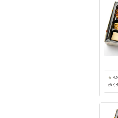
4.5
歩く
でし
少し
ご利