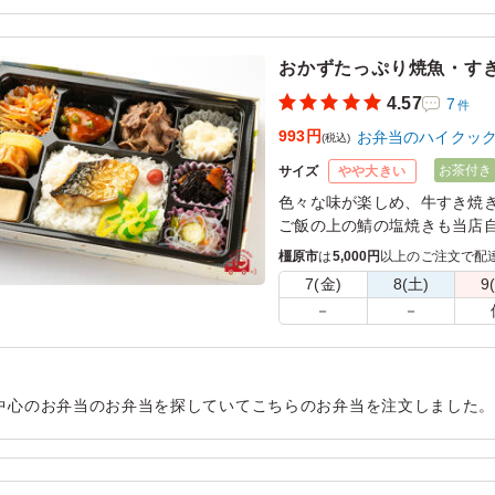
用シーン：
ロケ・撮影
›
ロケ
おかずたっぷり焼魚・す
4.57
7
件
993円
お弁当のハイクッ
(税込)
お茶付き
サイズ
やや大きい
色々な味が楽しめ、牛すき焼
ご飯の上の鯖の塩焼きも当店
橿原市
は
5,000円
以上のご注文で配
7(金)
8(土)
9
－
－
中心のお弁当のお弁当を探していてこちらのお弁当を注文しました
らもご飯が進む味付けでした。副菜も和惣菜中心であっさり食べら
用シーン：
会議・セミナー
›
研修