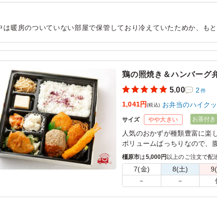
中は暖房のついていない部屋で保管しており冷えていたためか、も
いました。味付けはしっかりとしており彩りもあり値段相応には満
用シーン：
法事・お葬式
›
法事
鶏の照焼き＆ハンバーグ
5.00
2
件
1,041円
お弁当のハイク
(税込)
お茶付き
サイズ
やや大きい
人気のおかずが種類豊富に楽
ボリュームばっちりなので、
橿原市
は
5,000円
以上のご注文で配
7(金)
8(土)
9
－
－