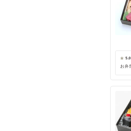
5.0
お弁
で注
良い
ご利