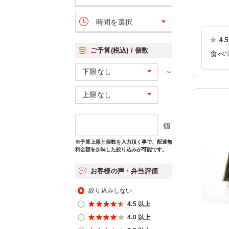
時間を選択
4.5
ご予算(税込) / 個数
食べ
ラン
～
ご利
個
※予算上限と個数を入力頂く事で、配達無
料金額を加味した絞り込みが可能です。
お客様の声・弁当評価
絞り込みしない
4.5 以上
4.0 以上