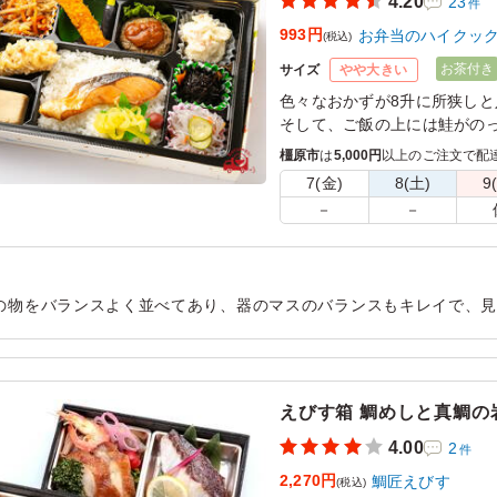
4.20
23
件
993円
お弁当のハイクッ
(税込)
お茶付き
サイズ
やや大きい
色々なおかずが8升に所狭しと
そして、ご飯の上には鮭がの
橿原市
は
5,000円
以上のご注文で配
7(金)
8(土)
9
－
－
の物をバランスよく並べてあり、器のマスのバランスもキレイで、
会議に来られてる様々な年代の方にも、安心と満足を持っていただ
用シーン：
会議・セミナー
›
会議
えびす箱 鯛めしと真鯛の
4.00
2
件
2,270円
鯛匠えびす
(税込)