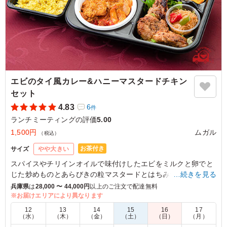
大阪府大阪市北区東天満
2023/06/08
エビのタイ風カレー&ハニーマスタードチキン
セット
4.83
6
件
ランチミーティングの評価
5.00
1,500円
ムガル
（税込）
お茶付き
サイズ
やや大きい
スパイスやチリインオイルで味付けしたエビをミルクと卵でと
じた炒めものとあらびきの粒マスタードとはちみつでこってり
…続きを見る
炒めた鶏肉のお弁当です。
兵庫県
は
28,000 〜 44,000円
以上のご注文で配達無料
※お届けエリアにより異なります
※ミニカップは「キーマカレー」か「トムヤム春雨」「スパイ
12
13
14
15
16
17
シーポテサラ」からお選びいただけます。下記プルダウンより
（水）
（木）
（金）
（土）
（日）
（月）