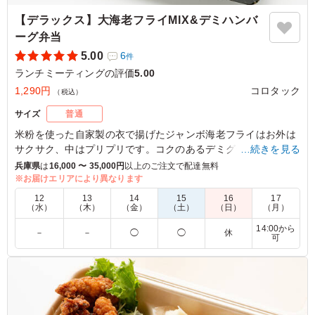
【デラックス】大海老フライMIX&デミハンバ
ーグ弁当
5.00
6
件
ランチミーティングの評価
5.00
1,290円
コロタック
（税込）
サイズ
普通
米粉を使った自家製の衣で揚げたジャンボ海老フライはお外は
サクサク、中はプリプリです。コクのあるデミグラスソースの
…続きを見る
ハンバーグと旨味溢れる手づくりのコロッケと一緒にお召し上
兵庫県
は
16,000 〜 35,000円
以上のご注文で配達無料
がり下さい。
※お届けエリアにより異なります
12
13
14
15
16
17
※別途ソースがつきます。
（水）
（木）
（金）
（土）
（日）
（月）
14:00から
－
－
◯
◯
休
可
5.0
揚げ物はもちろん、ハンバーグも柔らかい、かつ、しっか
り肉感があり冷めていても臭みは全く感じません。 ふっ
くら甘みを感じるご飯との相性もよく、ハンバーグ好きに
もお勧めできます。