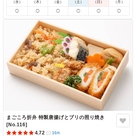
（水）
（木）
（金）
（土）
（日）
（月）
※夏季や時期、気候により食の安全を考慮し、傷みやすい食材
◯
◯
◯
◯
◯
◯
を別の内容に変更させていただく場合がございます。
5.0
前田硝子株式会社
お魚とそぼろが最高でした
ご利用シーン：
会議・セミナー
›
ランチミーティング
大阪府大阪市北区中崎
2026/08/05
まごころ折弁 特製唐揚げとブリの照り焼き
[No.116]
4.72
16
件