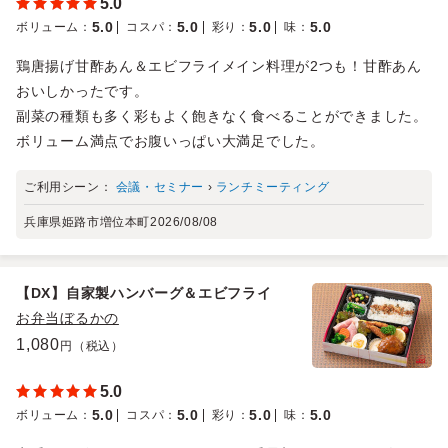
5.0
5.0
5.0
5.0
5.0
ボリューム
：
コスパ
：
彩り
：
味
：
鶏唐揚げ甘酢あん＆エビフライメイン料理が2つも！甘酢あん
おいしかったです。
副菜の種類も多く彩もよく飽きなく食べることができました。
ボリューム満点でお腹いっぱい大満足でした。
ご利用シーン：
会議・セミナー
›
ランチミーティング
兵庫県姫路市増位本町
2026/08/08
【DX】自家製ハンバーグ＆エビフライ
お弁当ぼるかの
1,080
円（税込）
5.0
5.0
5.0
5.0
5.0
ボリューム
：
コスパ
：
彩り
：
味
：