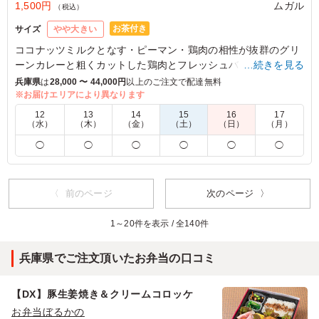
1,500円
ムガル
（税込）
お茶付き
サイズ
やや大きい
ココナッツミルクとなす・ピーマン・鶏肉の相性が抜群のグリ
ーンカレーと粗くカットした鶏肉とフレッシュバジルを炒めた
…続きを見る
ガッパオのお弁当です。
兵庫県
は
28,000 〜 44,000円
以上のご注文で配達無料
※お届けエリアにより異なります
※ミニカップは「キーマカレー」か「トムヤム春雨」「スパイ
12
13
14
15
16
17
シーポテサラ」からお選びいただけます。下記プルダウンより
（水）
（木）
（金）
（土）
（日）
（月）
お選びください。(画像は「スパイシーポテサラ」)
◯
◯
◯
◯
◯
◯
5.0
グリーンカレーの味付けは辛すぎないで程よい感じでし
〈 前のページ
次のページ 〉
た。ガパオは鶏肉がごろごろ入っていて、これだけでもご
飯が進みます。副菜も種類豊富でどれを食べようか迷うほ
1～20件を表示 / 全140件
どでした。
兵庫県でご注文頂いたお弁当の口コミ
ご利用シーン：
会議・セミナー
›
ランチミーティング
大阪府大阪市北区堂島浜
2025/02/01
【DX】豚生姜焼き＆クリームコロッケ
お弁当ぼるかの