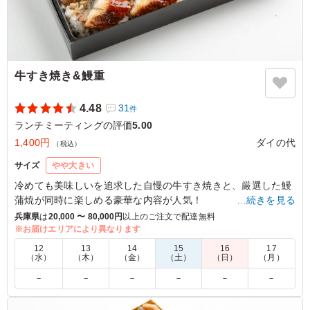
牛すき焼き&鰻重
4.48
31
件
ランチミーティングの評価
5.00
1,400円
ダイの代
（税込）
サイズ
やや大きい
冷めても美味しいを追求した自慢の牛すき焼きと、厳選した鰻
蒲焼が同時に楽しめる豪華な内容が人気！
…続きを見る
どの料理にもダイの代のこだわりがギュッと詰まっています。
兵庫県
は
20,000 〜 80,000円
以上のご注文で配達無料
※お届けエリアにより異なります
5.0
（株）日立ソリューションズ
12
13
14
15
16
17
（水）
（木）
（金）
（土）
（日）
（月）
大きめのふっくらしたウナギが入っていて、ご飯にもしっ
－
－
－
－
－
－
かりとウナギのタレがかかっていておいしかったです。お
かずもいろいろな種類が入って味もそれぞれしっかりとし
た味がついていました。牛肉のボリュームはかなり多く、