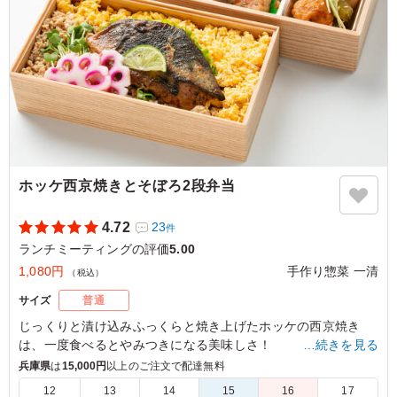
ご利用シーン：
会議・セミナー
›
ランチミーティング
京都府乙訓郡大山崎町大山崎
2025/04/11
ホッケ西京焼きとそぼろ2段弁当
4.72
23
件
ランチミーティングの評価
5.00
1,080円
手作り惣菜 一清
（税込）
サイズ
普通
じっくりと漬け込みふっくらと焼き上げたホッケの西京焼き
は、一度食べるとやみつきになる美味しさ！
…続きを見る
たっぷりの手作り総菜と、特製のそぼろご飯でお楽しみ下さ
兵庫県
は
15,000円
以上のご注文で配達無料
い。
12
13
14
15
16
17