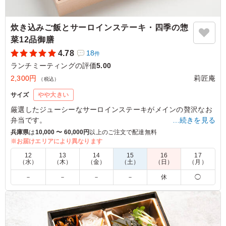
炊き込みご飯とサーロインステーキ・四季の惣
菜12品御膳
4.78
18
件
ランチミーティングの評価
5.00
2,300円
莉匠庵
（税込）
サイズ
やや大きい
厳選したジューシーなサーロインステーキがメインの贅沢なお
弁当です。
…続きを見る
彩り豊かな季節のおそうざいと一緒にお召し上がりください。
兵庫県
は
10,000 〜 60,000円
以上のご注文で配達無料
※お届けエリアにより異なります
5.0
Appcessori JAPAN 株式会社
12
13
14
15
16
17
（水）
（木）
（金）
（土）
（日）
（月）
味付けも盛り付けも、みんながとても喜ぶような内容でし
－
－
－
－
休
◯
た！外国人の出張者も大変満足しており、繊細なお弁当を
楽しんでいました。 副菜の種類が豊富な点はかなりプラ
スだと思います！
ご利用シーン：
会議・セミナー
›
ランチミーティング