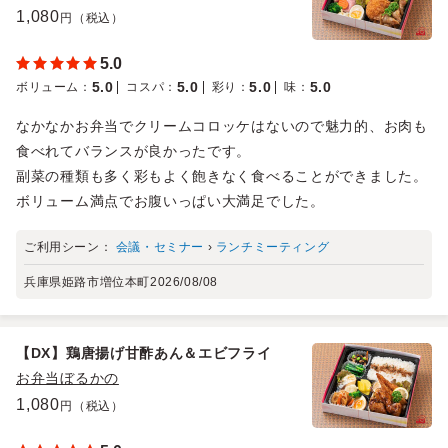
1,080
円（税込）
5.0
5.0
5.0
5.0
5.0
ボリューム
：
コスパ
：
彩り
：
味
：
なかなかお弁当でクリームコロッケはないので魅力的、お肉も
食べれてバランスが良かったです。
副菜の種類も多く彩もよく飽きなく食べることができました。
ボリューム満点でお腹いっぱい大満足でした。
ご利用シーン：
会議・セミナー
›
ランチミーティング
兵庫県姫路市増位本町
2026/08/08
【DX】鶏唐揚げ甘酢あん＆エビフライ
お弁当ぼるかの
1,080
円（税込）