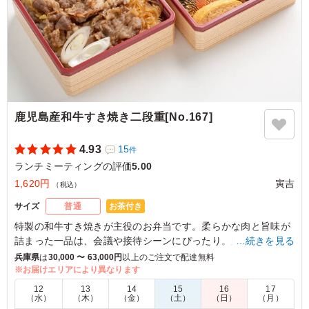
鹿児島産和牛すき焼き二段重[No.167]
4.93
15
件
ランチミーティングの評価
5.00
1,620円
寅吉
（税込）
お茶付き
サイズ
普通
特製の和牛すき焼きが主役のお弁当です。柔らかな肉と旨味が
詰まった一品は、会議や接待シーンにぴったり。鯖の塩焼きや
…続きを見る
唐揚げ、手間をかけた煮物も揃い、贅沢な味わいを楽しめま
兵庫県
は
30,000 〜 63,000円
以上のご注文で配達無料
す。おもてなしにもおすすめです。
※お届けエリアにより異なります
12
13
14
15
16
17
※季節により一部内容が変わる場合があります。
（水）
（木）
（金）
（土）
（日）
（月）