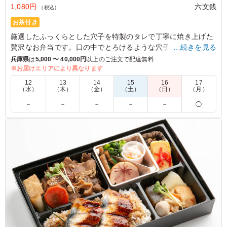
1,080円
六文銭
（税込）
お茶付き
厳選したふっくらとした穴子を特製のタレで丁寧に焼き上げた
贅沢なお弁当です。口の中でとろけるような穴子の旨味と、香
…続きを見る
ばしいタレの風味が絶妙にマッチします。
兵庫県
は
5,000 〜 40,000円
以上のご注文で配達無料
※お届けエリアにより異なります
5.0
12
13
14
15
16
17
（水）
（木）
（金）
（土）
（日）
（月）
穴子がふっくらと柔らかく、上品な味付けでとても美味し
－
－
－
－
－
◯
かったです。ご飯との相性も良く、最後まで飽きずに食べ
られました。ボリュームもちょうどよく、価格も手頃だっ
たので満足しています。また機会があれば注文したいと思
います。
ご利用シーン：
会議・セミナー
›
ランチミーティング
兵庫県神戸市中央区脇浜海岸通
2026/08/04