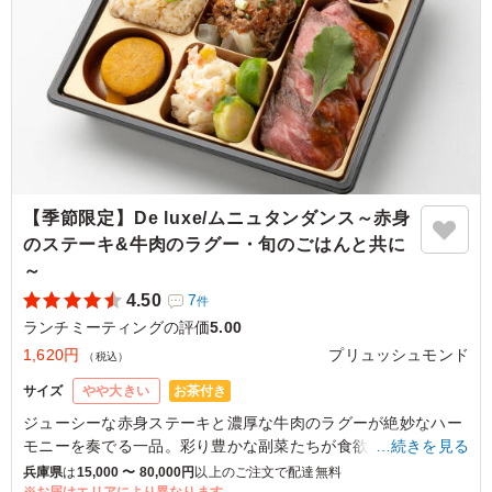
【季節限定】De luxe/ムニュタンダンス～赤身
のステーキ&牛肉のラグー・旬のごはんと共に
～
4.50
7
件
ランチミーティングの評価
5.00
1,620円
プリュッシュモンド
（税込）
お茶付き
サイズ
やや大きい
ジューシーな赤身ステーキと濃厚な牛肉のラグーが絶妙なハー
モニーを奏でる一品。彩り豊かな副菜たちが食欲をそそりま
…続きを見る
す。特別なひとときやお食事会でも喜ばれる、贅沢な味わいを
兵庫県
は
15,000 〜 80,000円
以上のご注文で配達無料