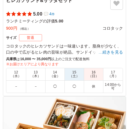
ヒレカツサンド&サラダセット
5.00
4
件
ランチミーティングの評価
5.00
900円
コロタック
（税込）
サイズ
普通
コロタックのヒレカツサンドは一味違います。脂身が少なく、
口の中で広がるヒレ肉の旨味が絶品。サンドイッチに挟むこと
…続きを見る
で、噛むたびに肉汁がじゅわっと溢れます。さらに脇役のサラ
兵庫県
は
16,000 〜 35,000円
以上のご注文で配達無料
ダも彩り豊かで食欲をそそります。ロケやイベントのお供に最
※お届けエリアにより異なります
適です。
12
13
14
15
16
17
（水）
（木）
（金）
（土）
（日）
（月）
※別途ドレッシングがつきます。
14:00から
－
－
◯
◯
休
可
5.0
大ボリュームのお弁当と比較すると陰に隠れがちなのです
が、 こちらのお店のサンドイッチはパンもおいしい！と
主に女性陣から大人気です。 サラダの彩もよく、見た目
にもオシャレです。