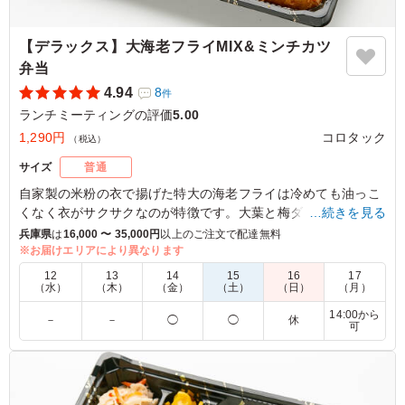
【デラックス】大海老フライMIX&ミンチカツ
弁当
4.94
8
件
ランチミーティングの評価
5.00
1,290円
コロタック
（税込）
サイズ
普通
自家製の米粉の衣で揚げた特大の海老フライは冷めても油っこ
くなく衣がサクサクなのが特徴です。大葉と梅ダレを隠し味に
…続きを見る
使ったサッパリと食べられるミンチカツと種類豊富な惣菜と一
兵庫県
は
16,000 〜 35,000円
以上のご注文で配達無料
緒にお召し上がり下さい。
※お届けエリアにより異なります
12
13
14
15
16
17
※別途ソースがつきます。
（水）
（木）
（金）
（土）
（日）
（月）
14:00から
－
－
◯
◯
休
可
5.0
揚げ物専門店の名は伊達じゃない。 見た目のヘビィさに
中高年や女性は躊躇しがちですが、案外、ペロっとイケ
た。 そんな感想を毎回、聞きます。 冷めているのにジュ