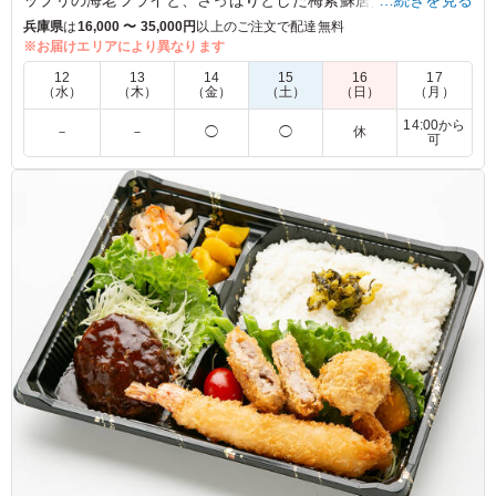
マッチ。ヒレカツやミニコロッケも美味しさを盛り上げます。
兵庫県
は
16,000 〜 35,000円
以上のご注文で配達無料
※お届けエリアにより異なります
※別途ソースがつきます。
12
13
14
15
16
17
（水）
（木）
（金）
（土）
（日）
（月）
5.0
14:00から
－
－
◯
◯
休
可
一風､変わった梅紫蘇唐揚げですが、しっかりした味付け
に対して良いアクセントになっており、 私的にはシソが
苦手なはずなのに、こちらの紫蘇唐揚げはおいしくてリピ
ートしてしまいます。 食わず嫌いの方にはぜひ食べて欲
しい一品です。
ご利用シーン：
会議・セミナー
›
ランチミーティング
京都府乙訓郡大山崎町大山崎
2025/11/28