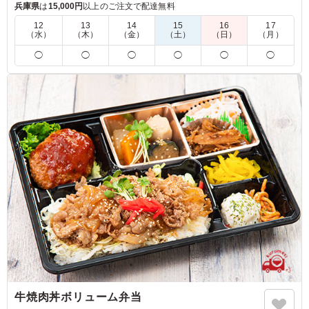
たっぷりの副菜と甘味が楽しめる、豪華な2段重は様々なシー
兵庫県
は
15,000円
以上のご注文で配達無料
ンで重宝頂けること間違いなしです。
12
13
14
15
16
17
（水）
（木）
（金）
（土）
（日）
（月）
※夏季や時期、気候により食の安全を考慮し、傷みやすい食材
◯
◯
◯
◯
◯
◯
を別の内容に変更させていただく場合がございます。
5.0
株式会社FEA
鯛とタコのバランスが絶妙でした。 2つの旨みがご飯にし
っかり染み込んでいて、上品な味付けで最後まで美味しく
いただけました。 副菜も沢山ありバランスの良いお弁当
です。 またリピートしたい内容です。
ご利用シーン：
会議・セミナー
›
ランチミーティング
大阪府大阪市西区京町堀
2026/06/08
牛焼肉丼ボリューム弁当