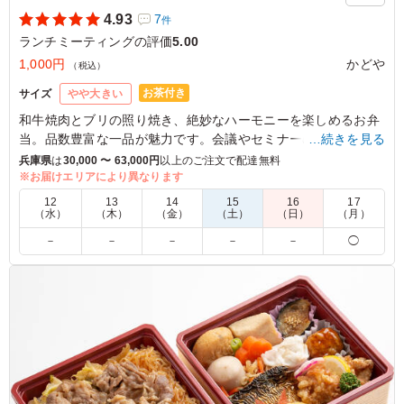
4.93
7
件
ランチミーティングの評価
5.00
1,000円
かどや
（税込）
お茶付き
サイズ
やや大きい
和牛焼肉とブリの照り焼き、絶妙なハーモニーを楽しめるお弁
当。品数豊富な一品が魅力です。会議やセミナーの際にもぴっ
…続きを見る
たり。特別なひとときを彩るお弁当です。
兵庫県
は
30,000 〜 63,000円
以上のご注文で配達無料
※お届けエリアにより異なります
5.0
あゆむコンサル
12
13
14
15
16
17
（水）
（木）
（金）
（土）
（日）
（月）
魚もお肉も入った、なんと贅沢なお弁当なんでしょう、見
－
－
－
－
－
◯
た目も納得、味も納得、副菜も豊富、何よりもコスパも最
高です！皆さんに喜んで頂いてるのが食べている様子でわ
かります、また、よろしくお願いいたします
ご利用シーン：
会議・セミナー
›
ランチミーティング
大阪府大阪市都島区高倉町
2026/06/14