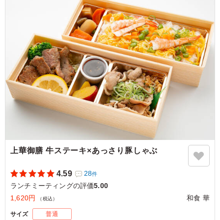
るととても好評でした。
ご利用シーン：
会議・セミナー
›
ランチミーティング
大阪府大阪市西区西本町
2024/11/11
上華御膳 牛ステーキ×あっさり豚しゃぶ
4.59
28
件
ランチミーティングの評価
5.00
1,620円
和食 華
（税込）
サイズ
普通