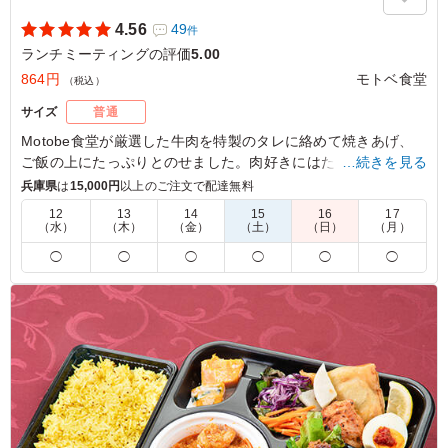
4.56
49
件
ランチミーティングの評価
5.00
864円
モトベ食堂
（税込）
サイズ
普通
Motobe食堂が厳選した牛肉を特製のタレに絡めて焼きあげ、
ご飯の上にたっぷりとのせました。肉好きにはたまらないお弁
…続きを見る
当です。副菜の炊き合わせ、日替わり惣菜で野菜もしっかり摂
兵庫県
は
15,000円
以上のご注文で配達無料
れるので栄養バランスもいい感じに仕上げています。
12
13
14
15
16
17
（水）
（木）
（金）
（土）
（日）
（月）
※夏季や時期、気候により食の安全を考慮し、傷みやすい食材
◯
◯
◯
◯
◯
◯
を別の内容に変更させていただく場合がございます。
5.0
株式会社アイレックス
若手中心ランチミーティングであったため、ボリューム重
視のお弁当にしました。 ちゃんと彩もよく、野菜などバ
ランスもとれていて、おいしく頂けました！ また注文し
たいと思います。
ご利用シーン：
会議・セミナー
›
ランチミーティング