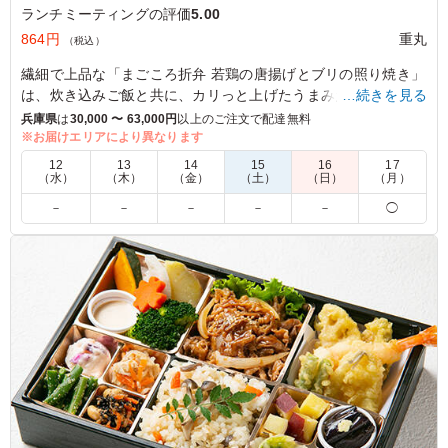
ランチミーティングの評価
5.00
864円
重丸
（税込）
繊細で上品な「まごころ折弁 若鶏の唐揚げとブリの照り焼き」
は、炊き込みご飯と共に、カリっと上げたうまみたっぷりの唐
…続きを見る
揚げと上質なブリの照り焼きがメインディッシュとして楽しめ
兵庫県
は
30,000 〜 63,000円
以上のご注文で配達無料
ます。さらに、彩り豊かな野菜の煮物や揚げ物がバランス良く
※お届けエリアにより異なります
配置され、高級感あふれる内容に仕上がっています。手作りの
12
13
14
15
16
17
彩り豊かな美味しさを堪能できるこのお弁当は、特別な日の食
（水）
（木）
（金）
（土）
（日）
（月）
事に最適です！
－
－
－
－
－
◯
※季節により一部内容が変わる場合があります。
※国産特A米を使用しています。
5.0
都島b型支援ラボ
ここのお弁当が人気なのは、お米のこだわりと、それに合
う、オカズのバランスだと思います このご時世だから、
品質を落としたり、量を少なくする店が多いですが、この
お店はサバがブリの照り焼きに変わったり、御飯の量が変
わらなかったり、それが一番の人気の理由と思います