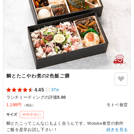
京都府京都市左京区岡崎徳成町
2024/09/07
鯛とたこやわ煮の2色飯ご膳
4.45
37
件
ランチミーティングの評価
5.00
1,188円
モトベ食堂
（税込）
サイズ
やや小さい
鯛とたこってこんなにもよく合うんです。Motobe食堂の創作
ご飯を是非お試し下さい！
…続きを見る