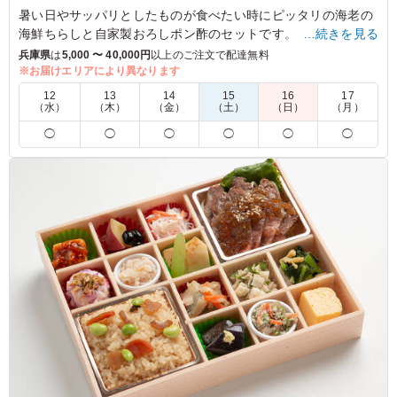
暑い日やサッパリとしたものが食べたい時にピッタリの海老の
海鮮ちらしと自家製おろしポン酢のセットです。自家製のおろ
…続きを見る
しポン酢はステーキ
兵庫県
は
5,000 〜 40,000円
以上のご注文で配達無料
にも豚しゃぶにもお使いいただけます。
※お届けエリアにより異なります
12
13
14
15
16
17
※ちらし寿司の種類をご変更いただけます。また、酢飯は白米
（水）
（木）
（金）
（土）
（日）
（月）
にご変更可能です。下記プルダウンよりご選択ください。
◯
◯
◯
◯
◯
◯
5.0
牛ステーキは柔らくてとてもおいしいです。ステーキソー
スがよく出来ていてステーキ以外の食材にもつけていただ
きました。ご飯の量もいい具合で大変満足いくお弁当をい
ただくことができました。
ご利用シーン：
会議・セミナー
›
ランチミーティング
兵庫県神戸市西区室谷
2025/10/31