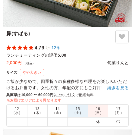
ご利用シーン：
会議・セミナー
›
ランチミーティング
大阪府大阪市都島区中野町
2026/07/06
昴(すばる)
4.79
12
件
ランチミーティングの評価
5.00
2,000円
旬菜りんと
（税込）
サイズ
やや大きい
ご飯が少なめで、四季折々の多種多様な料理をお楽しみいただ
けるお弁当です。女性の方、年配の方にもご好評いただいてお
…続きを見る
ります。
兵庫県
は
10,000 〜 60,000円
以上のご注文で配達無料
※お届けエリアにより異なります
5.0
12
13
14
15
16
17
（水）
（木）
（金）
（土）
（日）
（月）
お弁当は、お肉料理、天ぷらにお野菜と、たくさんの種類
－
－
－
－
休
◯
が入っており、バランスもとても良く、 今回は年齢層が
高めの方が多かったのですが、いろいろなお料理が楽しめ