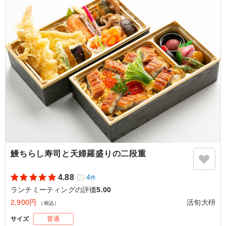
すき焼きの味がしっかりとついていました。全体的にバラ
ンスよくとても美味しかった。
ご利用シーン：
会議・セミナー
›
ランチミーティング
大阪府大阪市北区中之島
2026/07/10
鰻ちらし寿司と天婦羅盛りの二段重
4.88
4
件
ランチミーティングの評価
5.00
2,900円
活旬大枡
（税込）
サイズ
普通