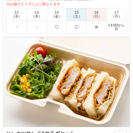
す。
※お届けエリアにより異なります
12
13
14
15
16
17
（水）
（木）
（金）
（土）
（日）
（月）
5.0
14:00から
おなかいっぱいになれるサンドイッチです。 カツと唐揚
－
－
◯
◯
休
可
げもちろんおいしいのですが、実はパンにも拘りが感じら
れます。 職場じゃなかったら、ビールのアテにも食べた
くなる一品です。 十分満足度は高いのですが、強いて言
うと付け合わせのサラダにかけるドレッシングかマヨネー
ズがほんの少しあればとも思いました。
ご利用シーン：
会議・セミナー
›
ランチミーティング
京都府乙訓郡大山崎町大山崎
2025/11/28