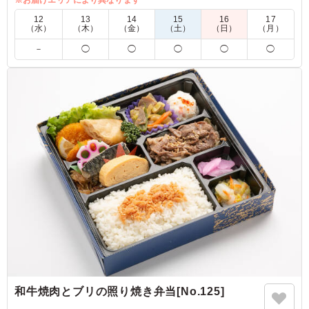
お楽しみください。
※お届けエリアにより異なります
12
13
14
15
16
17
＜旬のごはん＞
（水）
（木）
（金）
（土）
（日）
（月）
12月1日～2月28日：しそオイルの混ぜご飯
－
◯
◯
◯
◯
◯
3月1日～5月31日：グリンピースご飯
6月1日～8月31日：とうもろこしと枝豆の炊き込みご飯
9月1日～11月30日：栗ご飯
5.0
副菜もメインのおかずも、丁寧に一つ一つ作られており、
盛り付けも色鮮やかで見た目も美しいです。 またお肉だ
けではなくて、野菜もしっかり入っていますし、極め付け
は美味しいデザートです！
ご利用シーン：
会議・セミナー
›
ランチミーティング
京都府京都市左京区岡崎徳成町
2026/02/06
和牛焼肉とブリの照り焼き弁当[No.125]