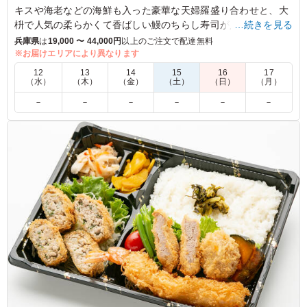
キスや海老などの海鮮も入った豪華な天婦羅盛り合わせと、大
枡で人気の柔らかくて香ばしい鰻のちらし寿司が入った幕の内
…続きを見る
弁当です。
兵庫県
は
19,000 〜 44,000円
以上のご注文で配達無料
自慢の旬菜の煮物・和惣菜と一緒にお召し上がり下さい。
※お届けエリアにより異なります
12
13
14
15
16
17
（水）
（木）
（金）
（土）
（日）
（月）
5.0
－
－
－
－
－
－
ウナギと天ぷらの両方が食べられるとても贅沢なお弁当で
した。天ぷらは冷めると味が落ちることがありますが、と
ても美味しかったです。参加者全員が非常に満足してくれ
たので、また次もぜひ利用したいと思います。
ご利用シーン：
会議・セミナー
›
ランチミーティング
兵庫県尼崎市西向島町
2025/11/25