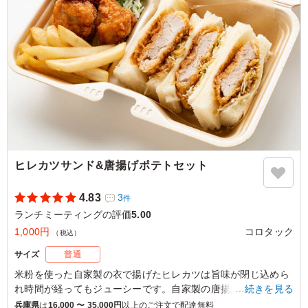
ご利用シーン：
会議・セミナー
›
ランチミーティング
京都府乙訓郡大山崎町大山崎
2025/04/11
ヒレカツサンド&唐揚げポテトセット
4.83
3
件
ランチミーティングの評価
5.00
1,000円
コロタック
（税込）
サイズ
普通
米粉を使った自家製の衣で揚げたヒレカツは旨味が閉じ込めら
れ時間が経ってもジューシーです。自家製の唐揚げは塩麴に漬
…続きを見る
け込んでいるのでいつでも柔らかくお召し上がりいただけま
兵庫県
は
16,000 〜 35,000円
以上のご注文で配達無料