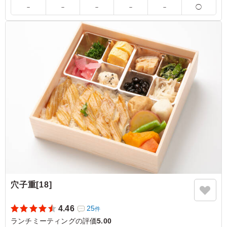
※国産特Aランク米を使用しています。
－
－
－
－
－
◯
5.0
毛馬連合会
珍しいピンクの風呂敷が女性にはバカ受けします！ すき
焼きのお肉も柔らかくて、甘くて美味しいちょうど良い味
加減で、お魚も柔らかいし、から揚げも食べやすいように
カットしてくれてますし、女性でも男性でも喜んで頂けま
した！また、次回も注文リクエストがきてます
ご利用シーン：
会議・セミナー
›
ランチミーティング
大阪府大阪市都島区毛馬町
2025/08/22
穴子重[18]
4.46
25
件
ランチミーティングの評価
5.00