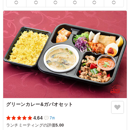
お選びください。(画像は「スパイシーポテサラ」)
◯
◯
◯
◯
◯
◯
5.0
スパイスが効いていて、どのおかずもとても美味しかった
です。副菜にサモサ？やタンドリーチキン？もあり、ある
意味インド料理をフルコース食べれるお弁当ではないでし
ょうか。また食べたいです。
ご利用シーン：
会議・セミナー
›
ランチミーティング
大阪府大阪市北区堂島浜
2025/02/01
グリーンカレー&ガパオセット
4.64
7
件
ランチミーティングの評価
5.00