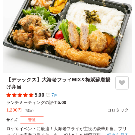
ーシーなミンチカツ、ちゃんと身まで大きめエビフライ、
ご飯もふっくらでオススメです。
ご利用シーン：
会議・セミナー
›
ランチミーティング
京都府乙訓郡大山崎町大山崎
2025/11/28
【デラックス】大海老フライMIX&梅紫蘇唐揚
げ弁当
5.00
7
件
ランチミーティングの評価
5.00
1,290円
コロタック
（税込）
サイズ
普通
ロケやイベントに最適！大海老フライが主役の豪華弁当。プリ
ップリの海老フライと、さっぱりとした梅紫蘇唐揚げが見事に
…続きを見る