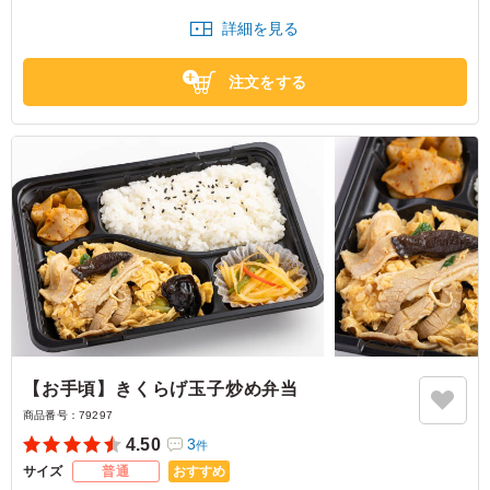
かったです。
詳細を見る
東京都中央区新川
2026/07/30
注文をする
【お手頃】きくらげ玉子炒め弁当
商品番号：
79297
4.50
3
件
おすすめ
サイズ
普通