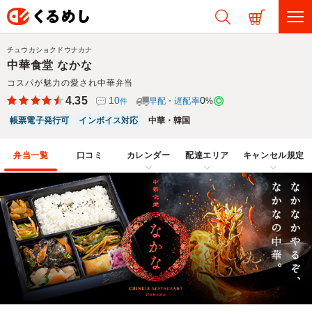
チュウカショクドウナカナ
中華食堂 なかな
コスパが魅力の愛され中華弁当
4.35
10
0
早配・遅配率
%
件
帳票電子発行可
インボイス対応
中華・韓国
弁当一覧
口コミ
カレンダー
配達エリア
キャンセル規定