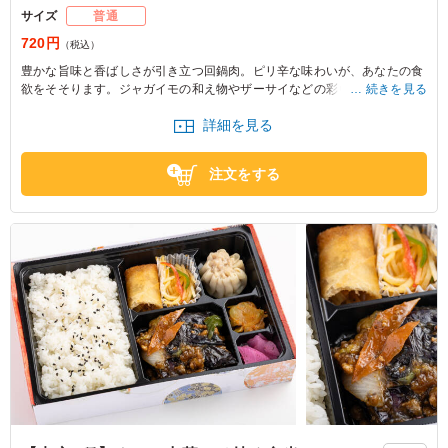
サイズ
普通
720円
（税込）
豊かな旨味と香ばしさが引き立つ回鍋肉。ピリ辛な味わいが、あなたの食
欲をそそります。ジャガイモの和え物やザーサイなどの彩り豊かな付け合
続きを見る
わせが、バランスよく楽しめる一品。イベントやロケの差し入れに最適で
詳細を見る
す。
注文をする