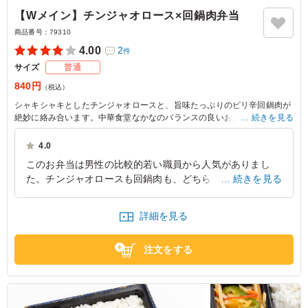
【Wメイン】チンジャオロース×回鍋肉弁当
商品番号：
79310
4.00
2
件
サイズ
普通
840円
（税込）
シャキシャキとしたチンジャオロースと、旨味たっぷりのピリ辛回鍋肉が
絶妙に絡み合います。中華食堂なかなのバランスの良いお弁当は、会議や
続きを見る
社内懇親ランチに最適です。彩り豊かな付け合わせが、食欲をそそりま
す。
4.0
このお弁当は男性の比較的若い職員から人気がありまし
た。チンジャオロースも回鍋肉も、どちらもごはんに合う
続きを見る
味付けで、がっつり食べたい人向けだと思います。一部の
男性職員は、ごはんの量が足りなかったみたいですが、コ
詳細を見る
スパは最高のお弁当でした。
東京都豊島区西池袋
2026/06/26
注文をする