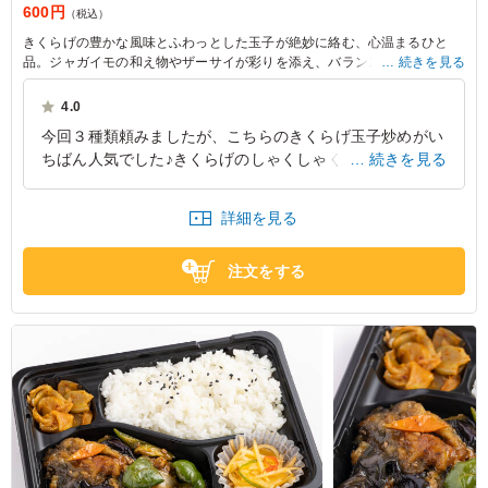
600円
（税込）
きくらげの豊かな風味とふわっとした玉子が絶妙に絡む、心温まるひと
品。ジャガイモの和え物やザーサイが彩りを添え、バランスも抜群です。
続きを見る
ロケやイベントの差し入れにぜひどうぞ。
4.0
今回３種類頼みましたが、こちらのきくらげ玉子炒めがい
ちばん人気でした♪きくらげのしゃくしゃくとした食感が
続きを見る
病みつきになります。たまごも豚肉もしっかりはいってい
て食べ応えバッチリです～
詳細を見る
東京都中央区新川
2026/07/30
注文をする