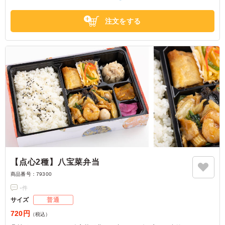
注文をする
【点心2種】八宝菜弁当
商品番号：
79300
-
件
サイズ
普通
720円
（税込）