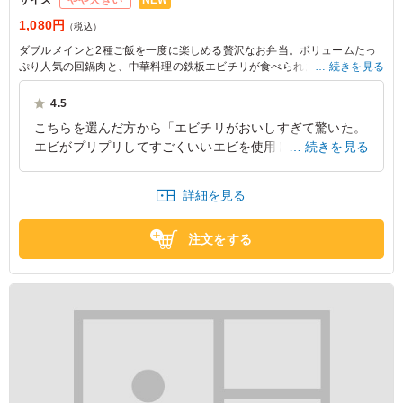
サイズ
やや大きい
1,080円
（税込）
ダブルメインと2種ご飯を一度に楽しめる贅沢なお弁当。ボリュームたっ
ぷり人気の回鍋肉と、中華料理の鉄板エビチリが食べられます。
続きを見る
2種のご飯は甘く優しい味わいの玉子そぼろご飯と、花椒の香りと旨味が
広がるピリ辛そぼろでやみつき間違いなしのタンタンご飯。ランチミーテ
4.5
ィングや撮影のお供にぜひご賞味ください。
こちらを選んだ方から「エビチリがおいしすぎて驚いた。
エビがプリプリしてすごくいいエビを使用しているのを感
続きを見る
※ご飯の種類は下記プルダウンよりお選びください。
じました」とのことでした。このお値段でこんなにきちん
としたエビを使用しているとはとおも驚いていました。
詳細を見る
東京都渋谷区代々木
2026/07/28
注文をする