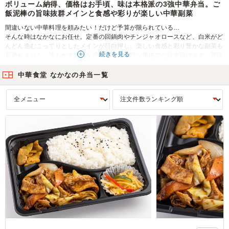
ボリューム納得、価格はお手頃、味は本格派の3強中華弁当。ご
飯泥棒の旨味抜群メインと食感や彩りが楽しい中華副菜
間違いない中華料理を頼みたい！だけど予算が限られている…
そんな時はなかなにお任せ。定番の回鍋肉やチンジャオロースなど、白米がど
んどん進むこってりとしたメインが目白押し。楽しい食感と彩り豊かな副菜も
続きを見る
見逃せません。誰もが大好きな絶品中華がお得な価格でご注文頂けます。普段
からランチや宴会でオフィスワーカー達の胃袋を満たしている町の愛され中華
レストランの、自慢の料理の数々をロケや会議のお弁当で是非どうぞ。
中華食堂 なかなの弁当一覧