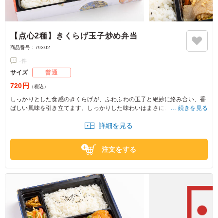
【点心2種】きくらげ玉子炒め弁当
商品番号：
79302
-
件
サイズ
普通
720円
（税込）
しっかりとした食感のきくらげが、ふわふわの玉子と絶妙に絡み合い、香
ばしい風味を引き立てます。しっかりした味わいはまさにごはん泥棒。充
続きを見る
実感ある一品で、会議やロケのお弁当タイムにぴったりの美味しさです。
詳細を見る
注文をする