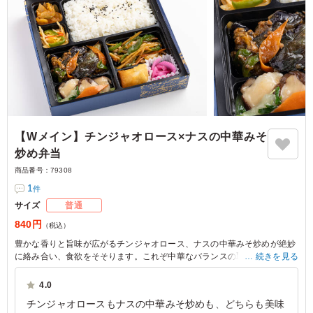
【Wメイン】チンジャオロース×ナスの中華みそ
炒め弁当
商品番号：
79308
1
件
サイズ
普通
840円
（税込）
豊かな香りと旨味が広がるチンジャオロース、ナスの中華みそ炒めが絶妙
に絡み合い、食欲をそそります。これぞ中華なバランスの取れた鉄板の組
続きを見る
み合わせで、会議やロケの昼食にぴったりです。
4.0
チンジャオロースもナスの中華みそ炒めも、どちらも美味