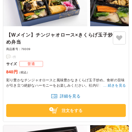
【Wメイン】チンジャオロース×きくらげ玉子炒
め弁当
商品番号：
79309
-
件
サイズ
普通
840円
（税込）
彩り豊かなチンジャオロースと風味豊かなきくらげ玉子炒め。食材の旨味
が引き立つ絶妙なハーモニーをお楽しみください。社内研修や会議にぴっ
続きを見る
たりな一品です。おいしさが満載で、みんなを笑顔にします。
詳細を見る
注文をする