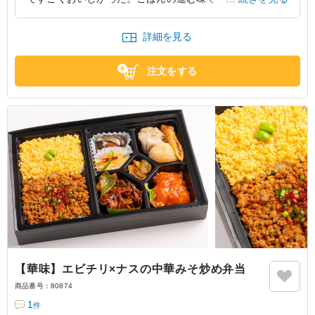
す」とのお声をいただきました。エビもプリプリしていた
し。このお値段でこんなに良いお弁当が食べられるなんて
詳細を見る
と喜んでおられました。
東京都渋谷区代々木
2026/07/28
注文をする
【華味】エビチリ×ナスの中華みそ炒め弁当
商品番号：
80874
1
件