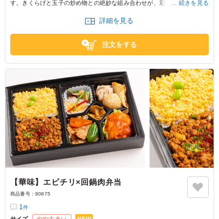
す。きくらげと玉子の炒め物との絶妙な組み合わせが、彩り豊かな一品に
続きを見る
仕上がりました。会議や社内研修のお供に、バランスの良い食事をどう
詳細を見る
ぞ。
注文をする
【華味】エビチリ×回鍋肉弁当
商品番号：
80875
1
件
NEW