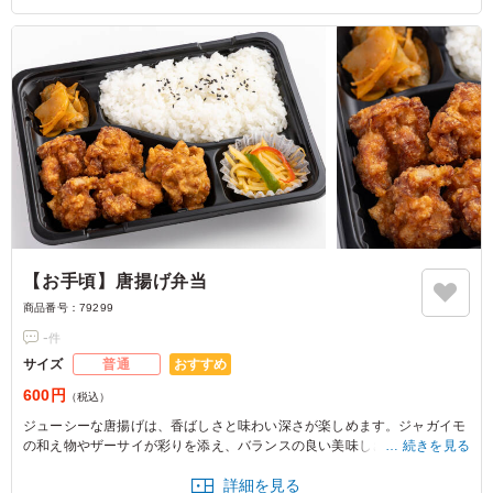
【お手頃】唐揚げ弁当
商品番号：
79299
-
件
おすすめ
サイズ
普通
600円
（税込）
ジューシーな唐揚げは、香ばしさと味わい深さが楽しめます。ジャガイモ
の和え物やザーサイが彩りを添え、バランスの良い美味しさを堪能できま
続きを見る
す。どんな方にもぴったりなコスパの高い一品です。
詳細を見る