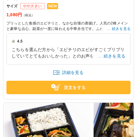
NEW
サイズ
やや大きい
1,080円
（税込）
プリっとした食感のエビチリと、なかな自慢の唐揚げ。人気の2種メイン
と豪華な点心、副菜が一度に味わえる中華弁当です。ふわふわの玉子そぼ
続きを見る
ろご飯と、花椒の香りと旨味広がるタンタンご飯もおかずを彩ります。ロ
ケや会議のお食事をお探しの方にお勧めです。
4.5
こちらを選んだ方から「エビチリのエビがすごくプリプリ
※ご飯の種類は下記プルダウンよりお選びください。
していてとてもおいしかった」とのお声をいただきまし
続きを見る
た。きちんとした良いエビを使っているので、凄く満足感
がありましたとのことでした。
詳細を見る
東京都渋谷区代々木
2026/07/28
注文をする