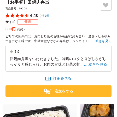
【お手頃】回鍋肉弁当
商品番号：
79298
4.40
5
件
サイズ
普通
600円
（税込）
ピリ辛の回鍋肉は、お肉と野菜の旨味が絶妙に絡み合い一度食べたらやみ
つきになる味です。中華食堂なかなの弁当は、ジャガイモの和え物やザー
続きを見る
サイと共に、ロケや会議に最適です。
5.0
回鍋肉弁当をいただきました。味噌のコクと香ばしさがし
っかりと感じられ、お肉の旨味と野菜の甘みが見事に調和
続きを見る
していました。キャベツやピーマンの食感も良く、最後ま
で飽きることなく楽しめます。ご飯が自然と進む味付け
詳細を見る
で、ボリュームとのバランスも絶妙でした。食べ終わった
後の満足感が高く、またぜひ選びたいと思える美味しいお
注文をする
弁当でした。
東京都江東区豊洲
2026/07/11