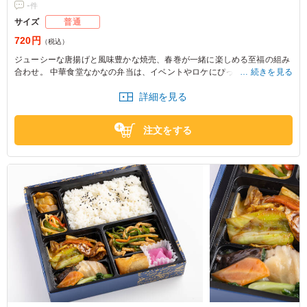
-
件
サイズ
普通
720円
（税込）
ジューシーな唐揚げと風味豊かな焼売、春巻が一緒に楽しめる至福の組み
合わせ。 中華食堂なかなの弁当は、イベントやロケにぴったりなバランス
続きを見る
の良い内容で、皆様を喜ばせます。
詳細を見る
注文をする