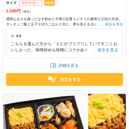
NEW
サイズ
やや大きい
1,080円
（税込）
濃厚なみそを纏ったなす炒めと中華の定番エビチリの豪華な主役の共演。
タンタンご飯と玉子そぼろごはんと共に、華を添える点心の数々は会議や
続きを見る
ロケにぴったりな特別感のある一食になります。
4.0
※ご飯の種類は下記プルダウンよりお選びください。
こちらを選んだ方から「エビがプリプリしていてすごくお
いしかった。味噌炒めも味噌にコクがありごはんととても
続きを見る
相性が良かったです」とのお声をいただきました。最後ま
で飽きることなく楽しいランチを過ごすことができました
詳細を見る
とのことでした。
東京都渋谷区代々木
2026/07/28
注文をする