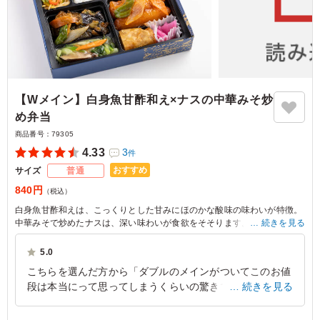
【Wメイン】白身魚甘酢和え×ナスの中華みそ炒
め弁当
商品番号：
79305
4.33
3
件
おすすめ
サイズ
普通
840円
（税込）
白身魚甘酢和えは、こっくりとした甘みにほのかな酸味の味わいが特徴。
中華みそで炒めたナスは、深い味わいが食欲をそそります。豪華な2品の
続きを見る
共演が実現したお弁当はお昼にぴったりの一品です。
5.0
こちらを選んだ方から「ダブルのメインがついてこのお値
段は本当にって思ってしまうくらいの驚きです。丁寧に作
続きを見る
られた中華のおかずで、とてもおいしかったです」とのこ
とでした