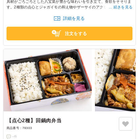
具材がごろごろとした八宝菜が豊かな味わいを引き立て、食欲をそそりま
す。2種類の点心とジャガイモの和え物やザーサイのアクセントが絶妙
続きを見る
で、ロケや会議にぴったりです。
詳細を見る
注文をする
【点心2種】回鍋肉弁当
商品番号：
79303
-
件