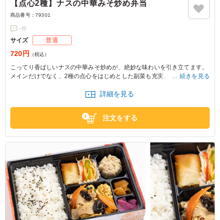
【点心2種】ナスの中華みそ炒め弁当
商品番号：
79301
-
件
サイズ
普通
720円
（税込）
こってり香ばしいナスの中華みそ炒めが、絶妙な味わいを引き立てます。
メインだけでなく、2種の点心をはじめとした副菜も充実。彩り豊かな一
続きを見る
品で、撮影現場やイベントに最適なお弁当です。
詳細を見る
注文をする