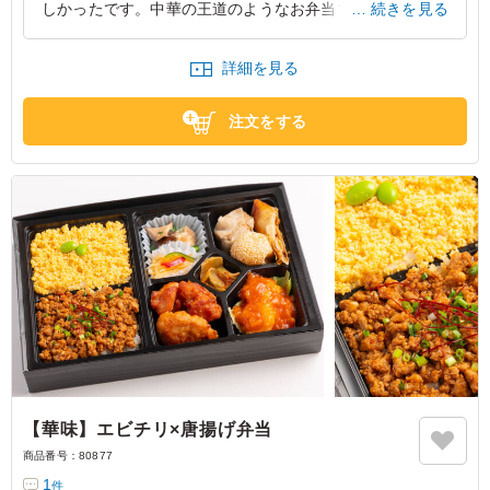
しかったです。中華の王道のようなお弁当でした。味つけ
続きを見る
は濃いめで、ごはんがすすむおかずでした。男女問わず人
気がありました。
詳細を見る
東京都豊島区西池袋
2026/06/26
注文をする
【華味】エビチリ×唐揚げ弁当
商品番号：
80877
1
件