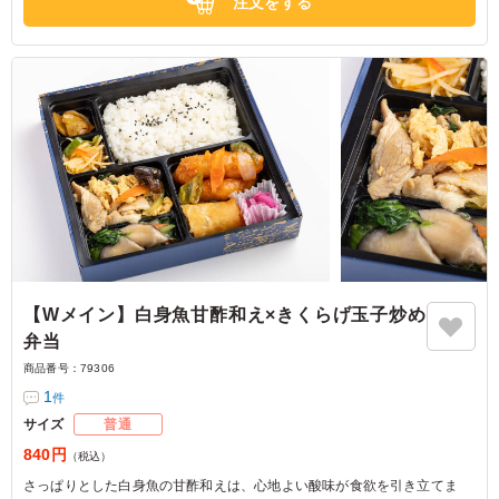
注文をする
【Wメイン】白身魚甘酢和え×きくらげ玉子炒め
弁当
商品番号：
79306
1
件
サイズ
普通
840円
（税込）
さっぱりとした白身魚の甘酢和えは、心地よい酸味が食欲を引き立てま