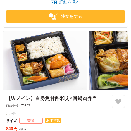
詳細を見る
東京都渋谷区代々木
2026/07/28
注文をする
【Wメイン】白身魚甘酢和え×回鍋肉弁当
商品番号：
79307
-
件
おすすめ
サイズ
普通
840円
（税込）