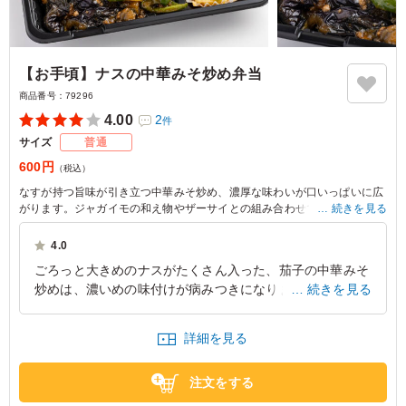
【お手頃】ナスの中華みそ炒め弁当
商品番号：
79296
4.00
2
件
サイズ
普通
600円
（税込）
なすが持つ旨味が引き立つ中華みそ炒め、濃厚な味わいが口いっぱいに広
がります。ジャガイモの和え物やザーサイとの組み合わせで、バランスの
続きを見る
良い一品に仕上げました。ロケや会議やイベント、どんなシーンでも彩り
を添えます。
4.0
ごろっと大きめのナスがたくさん入った、茄子の中華みそ
炒めは、濃いめの味付けが病みつきになります。ごはんと
続きを見る
の相性ばっちりでぱくぱく進みます！スタミナつきそうで
す。
詳細を見る
東京都中央区新川
2026/07/30
注文をする