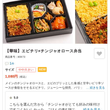
【華味】エビチリ×チンジャオロース弁当
商品番号：
80873
1
件
NEW
サイズ
やや大きい
1,080円
（税込）
メインのチンジャオロースと、エビのプリッとした食感と甘辛いピリ辛ソ
ースが食欲をそそるエビチリ。ジューシーな焼売、パリッと香ばしい春
続きを見る
巻、もちもち食感のごま団子。ボリューム満点のおかずに、2種のご飯が
楽しめる欲張りセットです。ロケや会議で、幸せな中華タイムをお届けし
5.0
ます。
こちらを選んだ方から「チンジャオがとても好みの味付け
ですごくおいしかった。ごはんの進む味でまた食べたいで
続きを見る
※ご飯の種類は下記プルダウンよりお選びください。