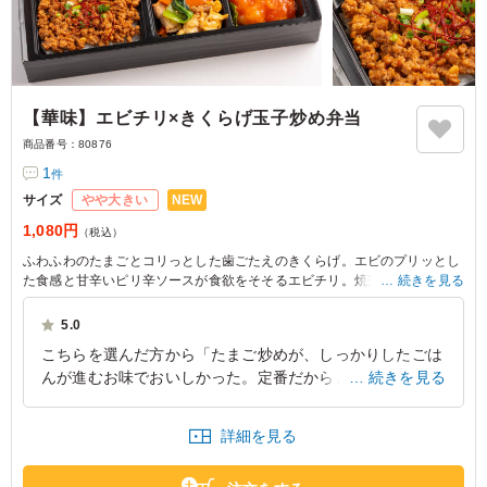
【華味】エビチリ×きくらげ玉子炒め弁当
商品番号：
80876
1
件
NEW
サイズ
やや大きい
1,080円
（税込）
ふわふわのたまごとコリっとした歯ごたえのきくらげ。エビのプリッとし
た食感と甘辛いピリ辛ソースが食欲をそそるエビチリ。焼売、パ春巻、ご
続きを見る
ま団子といったボリューム満点の点心に、2種のご飯が楽しめる欲張りな
お弁当です。普段のランチからちょっと贅沢なランチまで、幅広いシーン
5.0
でお召し上がりいただけます。
こちらを選んだ方から「たまご炒めが、しっかりしたごは
んが進むお味でおいしかった。定番だからこそ、おいしさ
続きを見る
※ご飯の種類は下記プルダウンよりお選びください。
が分かる」とのお声をいただきました。エビチリもコクが
あり大変おいしかったですとのことでした。
詳細を見る
東京都渋谷区代々木
2026/07/28