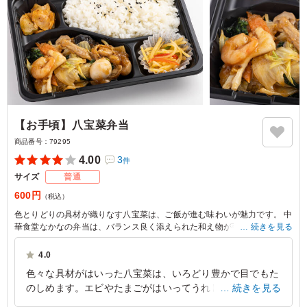
【お手頃】八宝菜弁当
商品番号：
79295
4.00
3
件
サイズ
普通
600円
（税込）
色とりどりの具材が織りなす八宝菜は、ご飯が進む味わいが魅力です。 中
華食堂なかなの弁当は、バランス良く添えられた和え物が引き立てます。
続きを見る
コスパ抜群で会議やロケにぴったりです。
4.0
色々な具材がはいった八宝菜は、いろどり豊かで目でもた
のしめます。エビやたまごがはいってうれしいラインナッ
続きを見る
プです。付け合わせのじゃがいもの和え物がとても美味し