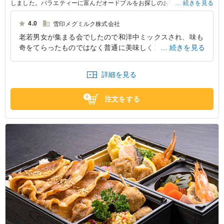
しました。バラエティーに富んだオードブルをお探しのお客様に最適で
続きを見る
す。
4.0
雪印メグミルク株式会社
※1オードブルで最大箸セット(箸､爪楊枝､おしぼり)8個まで無料でつけさ
老若男女が集まる会でしたので和洋中ミックスされ、味も
せていただきます。
奇をてらったものではなく普通に美味しく頂きました。大
続きを見る
※通常は1オードブルに付き、箸セット6個付けさせていただきます。
※箸セット8個以上は、1箸セット20円のオプション追加料金をいただき
勢がとりやすい小分けサイズだったのもありがたかったで
ます。
す。
詳細を見る
※ご希望がありましたら、必要本数を備考欄に記載お願い致します。
兵庫県神戸市西区伊川谷町潤和
2026/01/05
注文をする