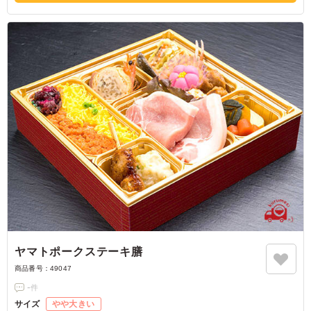
ヤマトポークステーキ膳
商品番号：
49047
-
件
サイズ
やや大きい