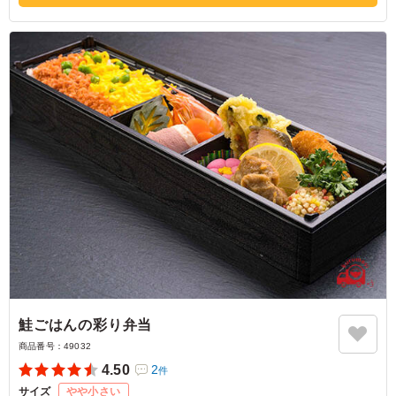
鮭ごはんの彩り弁当
商品番号：
49032
4.50
2
件
サイズ
やや小さい