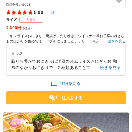
商品番号：
49053
5.00
3
件
サイズ
大きい
4,600円
（税込）
チキンライスおにぎり、唐揚げ、だし巻き、ウインナー等お子様の好きな
ものばかりを集めてオードブルにしました。デザートも入ってお子様の集
続きを見る
まりにいかがでしょうか？
5.0
※1オードブルで最大箸セット(箸､爪楊枝､おしぼり)8個まで無料でつけさ
彩りも豊かでおにぎりは洋風のオムライスおにぎりお 和
せていただきます。
風のゆかりおにぎりで、２種類あることで子供たちの好き
続きを見る
※通常は1オードブルに付き、箸セット6個付けさせていただきます。
※箸セット8個以上は、1箸セット20円のオプション追加料金をいただき
嫌いにも対応いただけていてありがたいです。 おかずも
ます。
豊富で、スイーツまで入っていたのもすごく喜ばれまし
詳細を見る
※ご希望がありましたら、必要本数を備考欄に記載お願い致します。
た！
大阪府堺市東区日置荘西町
2024/12/18
注文をする