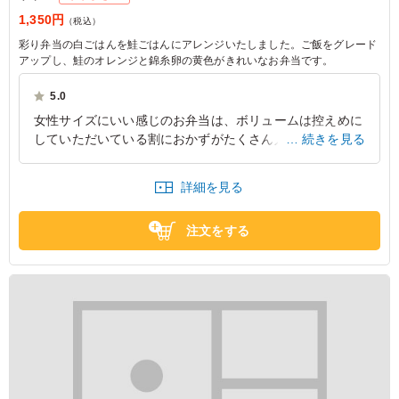
1,350円
（税込）
彩り弁当の白ごはんを鮭ごはんにアレンジいたしました。ご飯をグレード
アップし、鮭のオレンジと錦糸卵の黄色がきれいなお弁当です。
5.0
女性サイズにいい感じのお弁当は、ボリュームは控えめに
していただいている割におかずがたくさん入っていて 食
続きを見る
べ応えがあるんじゃないかなと食べている人を見ながら思
いました・
詳細を見る
大阪府大東市三住町
2025/10/23
注文をする