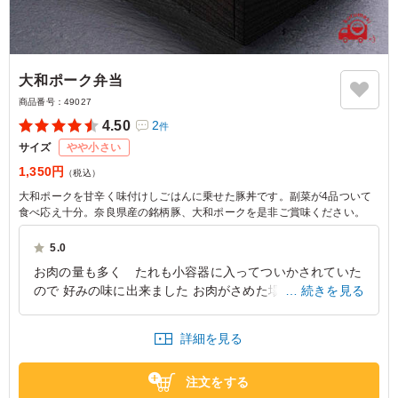
大和ポーク弁当
商品番号：
49027
4.50
2
件
サイズ
やや小さい
1,350円
（税込）
大和ポークを甘辛く味付けしごはんに乗せた豚丼です。副菜が4品ついて
食べ応え十分。奈良県産の銘柄豚、大和ポークを是非ご賞味ください。
5.0
お肉の量も多く たれも小容器に入ってついかされていた
ので 好みの味に出来ました お肉がさめた場合 油がかた
続きを見る
まっていました レンジで温めることを事前に連絡あれば
よかったと思います
詳細を見る
大阪府八尾市志紀町南
2025/12/10
注文をする