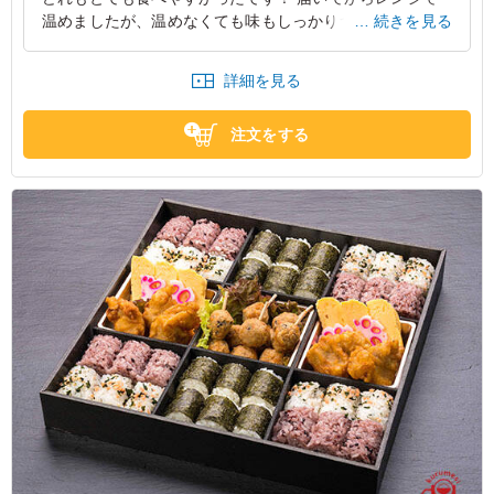
※通常は1オードブルに付き、箸セット6個付けさせていただきます。
温めましたが、温めなくても味もしっかりついていたので
続きを見る
※箸セット8個以上は、1箸セット20円のオプション追加料金をいただき
ます。
食べやすかったです ちまきは特に、大人気ですぐになく
※ご希望がありましたら、必要本数を備考欄に記載お願い致します。
なりました。
詳細を見る
大阪府豊中市上新田
2024/12/14
注文をする