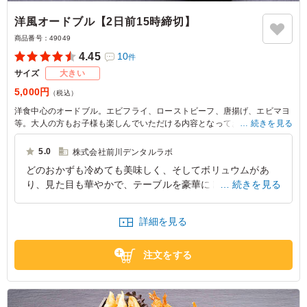
洋風オードブル【2日前15時締切】
商品番号：
49049
4.45
10
件
サイズ
大きい
5,000円
（税込）
洋食中心のオードブル。エビフライ、ローストビーフ、唐揚げ、エビマヨ
等。大人の方もお子様も楽しんでいただける内容となっております。
続きを見る
※1オードブルで最大箸セット(箸､爪楊枝､おしぼり)8個まで無料でつけさ
5.0
株式会社前川デンタルラボ
せていただきます。
どのおかずも冷めても美味しく、そしてボリュウムがあ
※通常は1オードブルに付き、箸セット6個付けさせていただきます。
り、見た目も華やかで、テーブルを豪華にしてくれまし
続きを見る
※箸セット8個以上は、1箸セット20円のオプション追加料金をいただき
ます。
た。想像以上で大満足です。たの種類のオードブルも注文
※ご希望がありましたら、必要本数を備考欄に記載お願い致します。
してみたいです。
詳細を見る
京都府京都市西京区松室北河原町
2026/01/14
注文をする