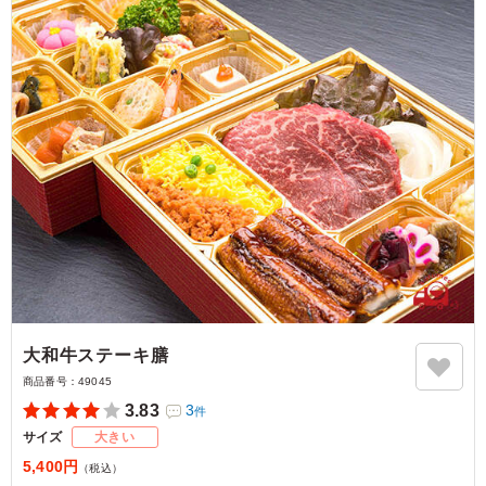
大和牛ステーキ膳
商品番号：
49045
3.83
3
件
サイズ
大きい
5,400円
（税込）