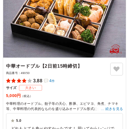
中華オードブル【2日前15時締切】
商品番号：
49050
3.88
4
件
サイズ
大きい
5,000円
（税込）
中華料理のオードブル。餃子等の天心、酢豚、エビマヨ、角煮、チマキ
等、中華料理の代表的なものを盛り込みオードブル形式に仕上げました。
続きを見る
※1オードブルで最大箸セット(箸､爪楊枝､おしぼり)8個まで無料でつけさ
5.0
せていただきます。
どれもとても食べやすかったです！ 届いてからレンジで