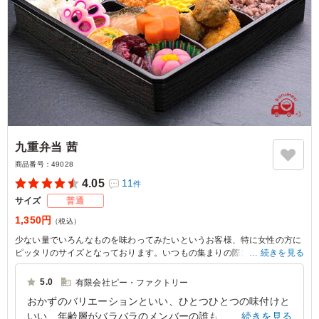
九重弁当 茜
商品番号：
49028
4.05
11
件
サイズ
普通
1,350円
（税込）
少ない量でいろんなものを味わってみたいというお客様、特に女性の方に
ピッタリのサイズとなっております。いつもの集まりの際にいつもとちょ
続きを見る
っと違うお弁当を。
5.0
有限会社ピー・ファクトリー
おかずのバリエーションといい、ひとつひとつの味付けと
いい、年齢層がバラバラのメンバーの誰もが満足出来まし
続きを見る