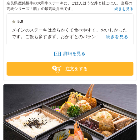
奈良県産銘柄牛の大和牛ステーキに、ごはんはうな丼と鮭ごはん。当店の
高級シリーズ「膳」の最高級弁当です。
続きを見る
大切な日に、大切な人へ。
5.0
メインのステーキは柔らかくて食べやすく、おいしかった
です。ご飯も多すぎず、おかずとのバランスが良かったで
続きを見る
す。 副菜もきちんと味付けされており、入れ物もしっか
りしていたので持ち帰りにもいいと思いました。 おは
詳細を見る
し、お手拭き、つまようじといった小物やおかずに対して
しょうゆやワサビやたれ等がきちんとついており、追加で
注文をする
用意するものが無く大変助かりました。
奈良県奈良市大安寺
2025/05/19