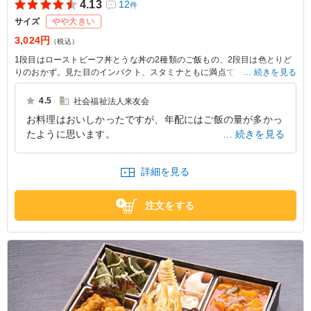
4.13
12
件
サイズ
やや大きい
3,024円
（税込）
1段目はローストビーフ丼とうな丼の2種類のご飯もの、2段目は色とりど
りのおかず。見た目のインパクト、スタミナともに満点です。接待、お持
続きを見る
たせに最適です。
4.5
社会福祉法人来友会
お料理はおいしかったですが、年配にはご飯の量が多かっ
たように思います。
続きを見る
大阪府泉佐野市春日町
2024/05/27
詳細を見る
注文をする