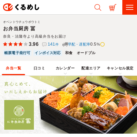
オベントウチュウボウトミ
お弁当厨房 冨
奈良・法隆寺より高級弁当をお届け
3.96
141
0.5
早配・遅配率
%
件
帳票電子発行可
インボイス対応
和食
オードブル
弁当一覧
口コミ
カレンダー
配達エリア
キャンセル規定