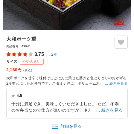
大和ポーク重
商品番号：
49041
3.75
2
件
サイズ
やや大きい
2,160円
（税込）
大和ポークを甘辛く味付けしごはんに乗せた豚丼と色とりどりのおかずを
2段重ねにしたお弁当です。スタミナ満点、ボリューム満点のお弁当で
続きを見る
す。
4.5
十分に満足でき、美味しくいただきました。 ただ、冬場
のお弁当なので仕方が無いのですが、冷えた状態の豚肉が
続きを見る
少々食べづらかった点が残念でした。
詳細を見る
大阪府堺市堺区五条通
2025/01/05