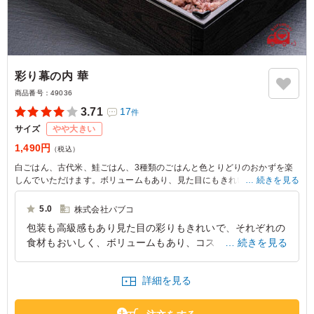
彩り幕の内 華
商品番号：
49036
3.71
17
件
サイズ
やや大きい
1,490円
（税込）
白ごはん、古代米、鮭ごはん、3種類のごはんと色とりどりのおかずを楽
しんでいただけます。ボリュームもあり、見た目にもきれいなお弁当で
続きを見る
す。
5.0
株式会社パブコ
包装も高級感もあり見た目の彩りもきれいで、それぞれの
食材もおいしく、ボリュームもあり、コストも満足しまし
続きを見る
た。奈良にお越しの方に提供するお弁当としては最適で、
次回も又是非利用したいと思います。
詳細を見る
奈良県大和郡山市杉町
2022/07/30