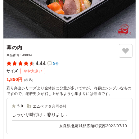
幕の内
商品番号：
49034
4.44
9
件
サイズ
やや大きい
1,890円
（税込）
彩り弁当シリーズより全体的に分量が多いですが、内容はシンプルなもの
ですので、老若男女が召し上がるような集まりには最適です。
5.0
エムベクタ合同会社
しっかり味付け．彩りよし．
奈良県北葛城郡広陵町安部
2022/07/10