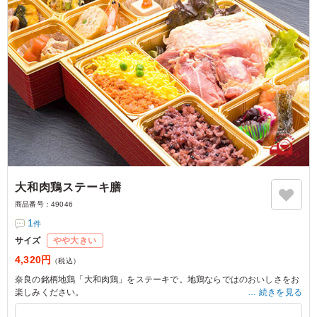
大和肉鶏ステーキ膳
商品番号：
49046
1
件
サイズ
やや大きい
4,320円
（税込）
奈良の銘柄地鶏「大和肉鶏」をステーキで。地鶏ならではのおいしさをお
楽しみください。
続きを見る
奈良県産の古代米と鮭ごはんがついた高級弁当です。