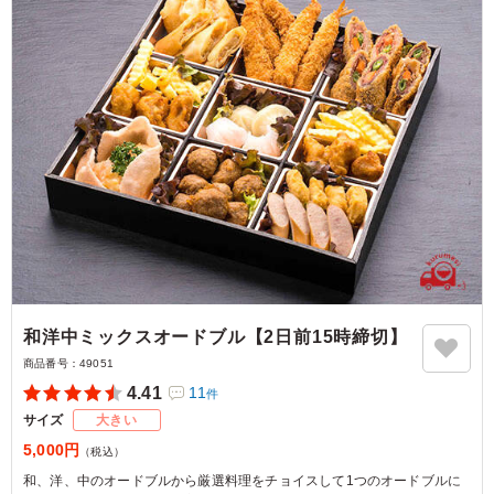
和洋中ミックスオードブル【2日前15時締切】
商品番号：
49051
4.41
11
件
サイズ
大きい
5,000円
（税込）
和、洋、中のオードブルから厳選料理をチョイスして1つのオードブルに