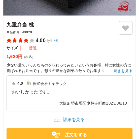
九重弁当 桃
商品番号：
49029
4.00
7
件
サイズ
普通
1,620円
（税込）
少ない量でいろんなものを味わってみたいというお客様、特に女性の方に
喜ばれるお弁当です。彩りの豊かな副菜の数々でお集まりの席を華やか
続きを見る
に。3種のごはんに古代米がはいっております。
4.0
株式会社ミヤテック
おいしかったです。
大阪府堺市堺区少林寺町西
2023/08/13
詳細を見る
注文をする