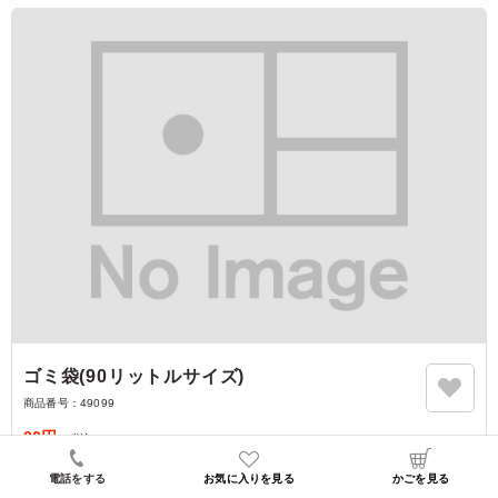
ゴミ袋(90リットルサイズ)
商品番号：
49099
20円
（税込）
詳細を見る
電話をする
お気に入りを見る
かごを見る