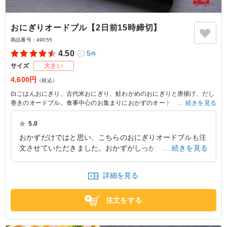
おにぎりオードブル【2日前15時締切】
商品番号：
49055
4.50
5
件
サイズ
大きい
4,600円
（税込）
白ごはんおにぎり、古代米おにぎり、鮭わかめのおにぎりと唐揚げ、だし
巻きのオードブル。食事中心のお集まりにおかずのオードブルとご一緒に
続きを見る
いかがでしょうか？
5.0
※1オードブルで最大箸セット(箸､爪楊枝､おしぼり)8個まで無料でつけさ
おかずだけではと思い、こちらのおにぎりオードブルも注
せていただきます。
文させていただきました。おかずがしっかりと味付けされ
続きを見る
※通常は1オードブルに付き、箸セット6個付けさせていただきます。
※箸セット8個以上は、1箸セット20円のオプション追加料金をいただき
ていたので、ご飯があって良かったです。皆さん満足して
ます。
いただけました。
詳細を見る
※ご希望がありましたら、必要本数を備考欄に記載お願い致します。
大阪府大阪市淀川区加島
2025/03/15
注文をする