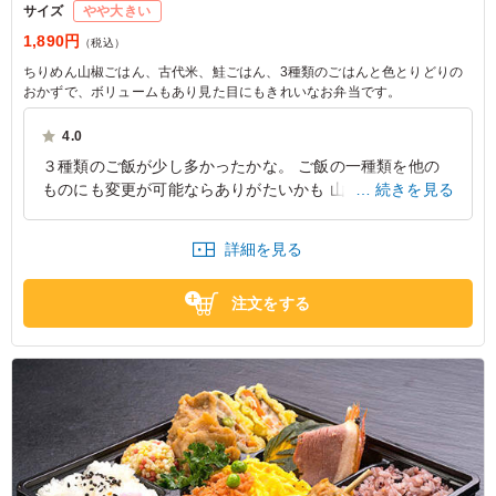
サイズ
やや大きい
1,890円
（税込）
ちりめん山椒ごはん、古代米、鮭ごはん、3種類のごはんと色とりどりの
おかずで、ボリュームもあり見た目にもきれいなお弁当です。
4.0
３種類のご飯が少し多かったかな。 ご飯の一種類を他の
ものにも変更が可能ならありがたいかも 山椒とちりめん
続きを見る
じゃこのご飯が美味しかった。 デザートのあんこ餅かと
思って口に入れると黒蜜だったのは意外だったかなぁ
詳細を見る
奈良県生駒郡三郷町信貴ケ丘
2026/02/12
注文をする