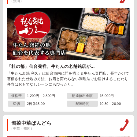
（焼肉）
「杜の都」仙台発祥、牛たんの老舗銘店が…
「牛たん炭焼 利久」は仙台市内に門を構える牛たん専門店。長年かけて
蓄積された仕込み方法、お店と変わらない調理法でお届けするこだわり
弁当はおもてなしシーンにもぴったり。
価格帯
1,200円～2,800円
配達無料金額
15,000円～
締切
2日前15:00
配達時間
10:30～20:00
旬菜中華ぱんどら
（中華・韓国）