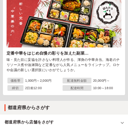
定番中華をはじめ自慢の彩りを加えた副菜…
味・見た目に妥協を許さない料理人が作る、渾身の中華弁当。海老のチ
リソース煮や油淋鶏など定番ながら人気メニューをラインナップ。ロケ
や会議の新しい選択肢にいかがでしょうか。
価格帯
1,000円～2,000円
配達無料金額
20,000円～
締切
2日前12:00
配達時間
10:00～18:00
都道府県からさがす
都道府県から店舗をさがす