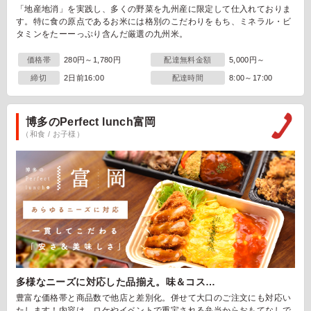
「地産地消」を実践し、多くの野菜を九州産に限定して仕入れておりま
す。特に食の原点であるお米には格別のこだわりをもち、ミネラル・ビ
タミンをたーーっぷり含んだ厳選の九州米。
価格帯
280円～1,780円
配達無料金額
5,000円～
締切
2日前16:00
配達時間
8:00～17:00
博多のPerfect lunch富岡
（和食 / お子様）
多様なニーズに対応した品揃え。味＆コス…
豊富な価格帯と商品数で他店と差別化。併せて大口のご注文にも対応い
たします！内容は、ロケやイベントで重宝される弁当からおもてなしで