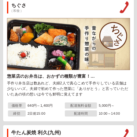
ちぐさ
（和食）
惣菜店のお弁当は、おかずの種類が豊富！…
手作り弁当店は数あれど、夫婦2人で真心こめて手作りしている店舗は
少ないハズ。夫婦で初めて作った惣菜に「ありがとう」と言っていただ
いたあの頃の想いは今でも鮮明に覚えてます
価格帯
640円～1,400円
配達無料金額
5,000円～
締切
2日前15:00
配達時間
10:00～14:00
牛たん炭焼 利久(九州)