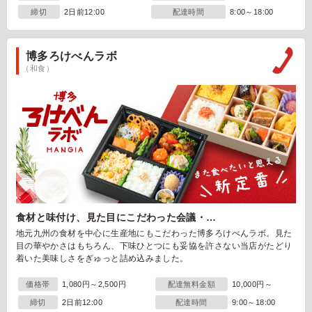
締切
2日前12:00
配達時間
8:00～18:00
博多ろけべんラボ
（和食）
食材と味付け、見た目にこだわった会議・…
地元九州の食材を中心に生産地にもこだわった博多ろけべんラボ。見た
目の華やかさはもちろん、下味ひとつにも妥協を許さない当店がたどり
着いた美味しさをぎゅっと詰め込みました。
価格帯
1,080円～2,500円
配達無料金額
10,000円～
締切
2日前12:00
配達時間
9:00～18:00