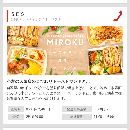
ミロク
（洋食 / サンドイッチ / オードブル）
小倉の人気店のこだわりトーストサンドと…
自家製のホイップバターを塗り低温で焼き上げることで、冷めても表面
はカリっ中はフワッとしたままのトーストサンドと、食べ応え満点の種
類豊富なカフェ弁当をお届けします。
価格帯
850円～2,400円
配達無料金額
5,000円～
締切
2日前20:00
配達時間
11:00～16:00