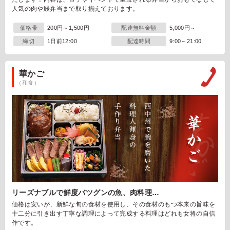
人気の肉や鰻弁当まで取り揃えております。
価格帯
200円～1,500円
配達無料金額
5,000円～
締切
1日前12:00
配達時間
9:00～21:00
華かご
（和食）
リーズナブルで鮮度バツグンの魚、肉料理…
価格は安いが、新鮮な旬の食材を使用し、その食材のもつ本来の旨味を
十二分に引き出す丁寧な調理によって完成する料理はどれも女将の自信
作です。