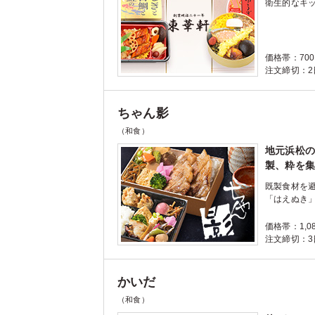
衛生的なキ
価格帯：700
注文締切：2日
ちゃん影
（和食）
地元浜松の
製、粋を集
既製食材を
「はえぬき
価格帯：1,08
注文締切：3日
かいだ
（和食）