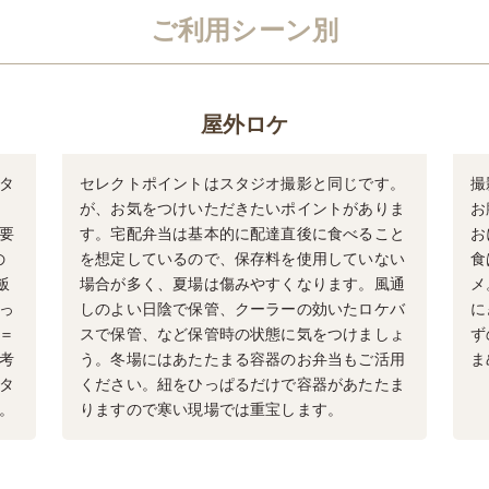
ご利用シーン別
屋外ロケ
タ
セレクトポイントはスタジオ撮影と同じです。
撮
が、お気をつけいただきたいポイントがありま
お
要
す。宅配弁当は基本的に配達直後に食べること
お
の
を想定しているので、保存料を使用していない
食
飯
場合が多く、夏場は傷みやすくなります。風通
メ
っ
しのよい日陰で保管、クーラーの効いたロケバ
に
＝
スで保管、など保管時の状態に気をつけましょ
ず
考
う。冬場にはあたたまる容器のお弁当もご活用
ま
タ
ください。紐をひっぱるだけで容器があたたま
。
りますので寒い現場では重宝します。