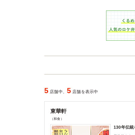
5
5
店舗中、
店舗を表示中
東華軒
（和食）
130年伝