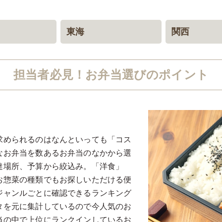
東海
関西
愛知
静岡
大阪
京都
兵庫
奈良
担当者必見！お弁当選びのポイント
求められるのはなんといっても「コス
なお弁当を数あるお弁当のなかから選
達場所、予算から絞込み。「洋食」
お惣菜の種類でもお探しいただける便
ジャンルごとに確認できるランキング
タを元に集計しているので今人気のお
当の中で上位にランクインしているお