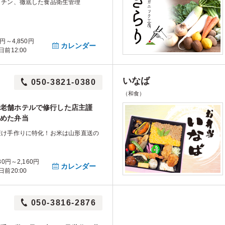
ッチン、徹底した食品衛生管理
円～4,850円
カレンダー
前12:00
いなば
050-3821-0380
（和食）
老舗ホテルで修行した店主謹
めた弁当
避け手作りに特化！お米は山形直送の
」
0円～2,160円
カレンダー
前20:00
050-3816-2876