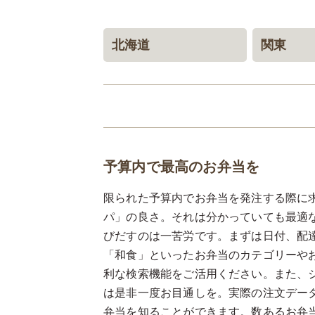
北海道
関東
北海道
東京
神奈川
埼玉
千葉
予算内で最高のお弁当を
限られた予算内でお弁当を発注する際に
パ」の良さ。それは分かっていても最適
びだすのは一苦労です。まずは日付、配
「和食」といったお弁当のカテゴリーや
利な検索機能をご活用ください。また、
は是非一度お目通しを。実際の注文デー
弁当を知ることができます。数あるお弁