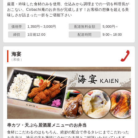
厳選・吟味した食材のみを使用、仕込みから調理までの一切を料理長が
おこない、Cobachi庵のお弁当が完成します！お客様の想像を超える美
味しさが詰まった一折をご堪能下さい
価格帯
1,350円～3,000円
配達無料金額
5,000円～
締切
1日前12:00
配達時間
9:00～18:00
海宴
（和食）
串カツ・天ぷら居酒屋メニューのお弁当
食材にこだわるのはもちろん、絶妙の配合で作るタレにまでこだわった
お弁当は、地元の方を筆頭にクセになる味とご好評いただいています。