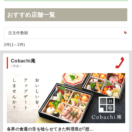
おすすめ店舗一覧
2件(1～2件)
Cobachi庵
（和食）
各界の食通の舌を唸らせてきた料理長が｢想…