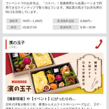
ワンベントウのお弁当は、「コスパ」！低価格帯から会議シーンまで利
用できるラインナップで取り揃えています。満足度の高さでお弁当界の
No.1を目指しています。
価格帯
740円～1,250円
配達無料金額
9,000円～
締切
1日前17:00
配達時間
9:30～18:00
濱の玉子
（洋食）
【撮影現場】や【イベント】にぴったりの…
日本の洋食が根付く街、横濱からオムライスやハンバーグなど、【ザ・
洋食】のというようなスタンダードメニューを詰め込みました！