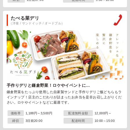
たべる菜デリ
（洋食 / サンドイッチ / オードブル）
手作りデリと鎌倉野菜！ロケやイベントに…
鎌倉野菜をたっぷり使用した自家製サンドと手作りデリご飯どちらもラ
インナップ！店主のこだわりが詰まったお弁当を是非お召し上がりくだ
さい。ロケやイベントなどに最適です。
価格帯
1,188円～3,500円
配達無料金額
12,000円～
締切
3日前20:00
配達時間
10:00～15:00