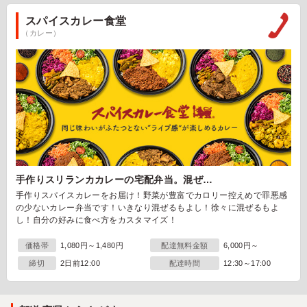
スパイスカレー食堂
（カレー）
手作りスリランカカレーの宅配弁当。混ぜ…
手作りスパイスカレーをお届け！野菜が豊富でカロリー控えめで罪悪感
の少ないカレー弁当です！いきなり混ぜるもよし！徐々に混ぜるもよ
し！自分の好みに食べ方をカスタマイズ！
価格帯
1,080円～1,480円
配達無料金額
6,000円～
締切
2日前12:00
配達時間
12:30～17:00