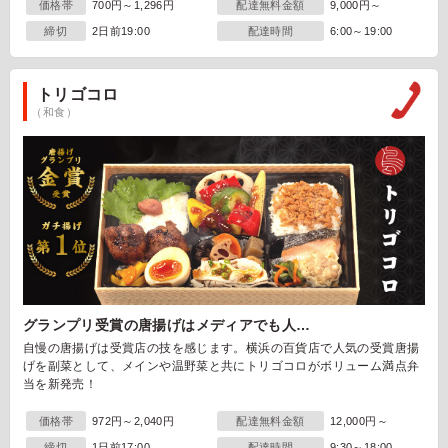
価格帯
700円～1,296円
配達無料金額
9,000円～
締切
2日前19:00
配達時間
6:00～19:00
トリゴコロ
（和食）
グランプリ受賞の唐揚げはメディアでも人…
自慢の唐揚げは受賞店の技を感じます。横浜の百貨店で人気の受賞唐揚
げを副菜として、メインや温野菜と共にトリゴコロがボリューム満点弁
当を新発売！
価格帯
972円～2,040円
配達無料金額
12,000円～
締切
1日前17:00
配達時間
9:30～18:00