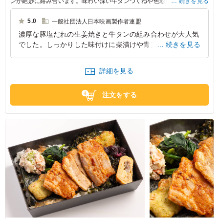
ンが絶妙に絡み合います。味わい深い牛タンつくねや色彩豊かな付け合わ
続きを見る
せが、充実した食事のひとときを演出。会議やセミナーに最適です。
5.0
一般社団法人日本映画製作者連盟
濃厚な豚塩だれの生姜焼きと牛タンの組み合わせが大人気
でした。しっかりした味付けに柴漬けや青菜のナムルが丁
続きを見る
度よい箸休めで舌がリセットされより主菜の肉の美味しさ
を感じる弁当でした。
詳細を見る
東京都中央区日本橋
2026/07/25
注文をする