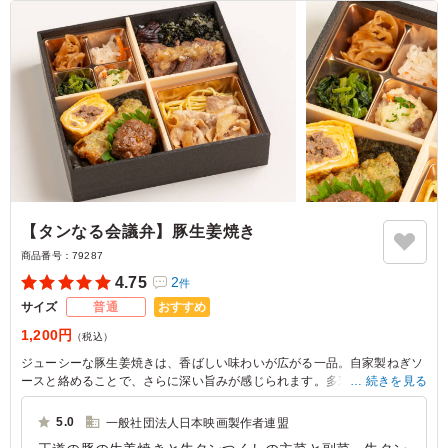
【タンなる会議弁】豚生姜焼き
商品番号：
79287
4.75
2
件
おすすめ
サイズ
普通
1,200円
（税込）
ジューシーな豚生姜焼きは、香ばしい味わいが広がる一品。自家製ねぎソ
ースと絡めることで、さらに深い旨みが感じられます。多彩な牛タン料理
続きを見る
や色鮮やかな野菜が揃い、高級感のある容器を使用していることで会議の
場でも遜色なくご提供が可能です。
5.0
一般社団法人日本映画製作者連盟