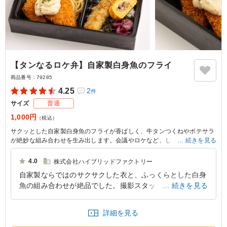
【タンなるロケ弁】自家製白身魚のフライ
商品番号：
79285
4.25
2
件
サイズ
普通
1,000円
（税込）
サクッとした自家製白身魚のフライが香ばしく、牛タンつくねやポテサラ
が絶妙な組み合わせを生み出します。会議やロケなど、しっかりとした食
続きを見る
事が求められるシーンに最適です。
4.0
株式会社ハイブリッドファクトリー
自家製ならではのサクサクした衣と、ふっくらとした白身
魚の組み合わせが絶品でした。撮影スタッフの中でも特に
続きを見る
人気が高く、あっという間になくなってしまいました。タ
ルタルソースとの相性も良く、コスパの高さにも驚かされ
詳細を見る
ました。また注文したいと思います。