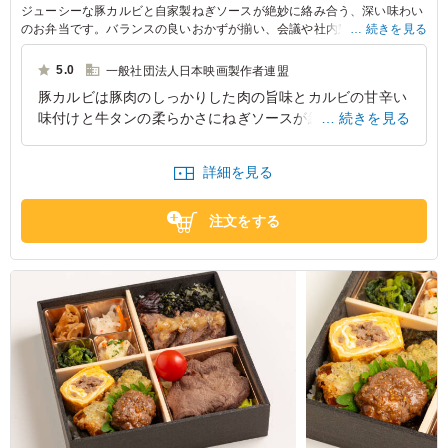
ジューシーな豚カルビと自家製ねぎソースが絶妙に絡み合う、深い味わい
のお弁当です。バランスの良いおかずが揃い、会議や社内懇親ランチにぴ
続きを見る
ったりな一品。タンなる海苔弁の特別な味をぜひご賞味ください。
5.0
一般社団法人日本映画製作者連盟
豚カルビは豚肉のしっかりした肉の旨味とカルビの甘辛い
味付けと牛タンの柔らかさにねぎソースが絡みついてご飯
続きを見る
がより美味しく感じたそう。牛タンのつくねも食感がよか
ったとの事でした。
詳細を見る
東京都中央区日本橋
2026/07/25
注文をする