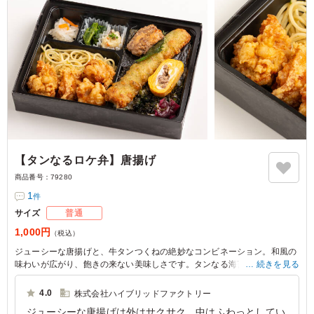
【タンなるロケ弁】唐揚げ
商品番号：
79280
1
件
サイズ
普通
1,000円
（税込）
ジューシーな唐揚げと、牛タンつくねの絶妙なコンビネーション。和風の
味わいが広がり、飽きの来ない美味しさです。タンなる海苔弁のお弁当
続きを見る
は、会議や社内懇親ランチにぴったり。バランスが取れた内容で、どんな
シーンでも喜ばれます。
4.0
株式会社ハイブリッドファクトリー
ジューシーな唐揚げは外はサクサク、中はふわっとしてい