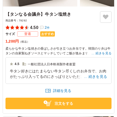
【タンなる会議弁】牛タン塩焼き
商品番号：
79292
4.50
2
件
おすすめ
サイズ
普通
1,200円
（税込）
柔らかな牛タン塩焼きの香ばしさが引き立つお弁当です。韓国のり弁は牛
タンの自家製ねぎソースとマッチしていてご飯が進みます。タンなる海苔
続きを見る
弁の弁当で、大切な時間を彩りましょう。
4.5
一般社団法人日本映画製作者連盟
牛タン好きにはたまらない牛タン尽くしのお弁当で、お肉
がたっぷり入ってるのにさっぱりといただけると女性に特
続きを見る
に人気のお弁当でした。レンコンのきんぴらやなますなど
味の変化がある副菜も好評でした。
詳細を見る
東京都中央区日本橋
2026/07/25
注文をする