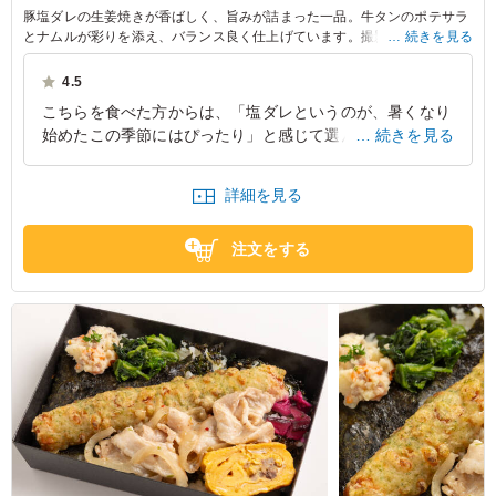
豚塩ダレの生姜焼きが香ばしく、旨みが詰まった一品。牛タンのポテサラ
とナムルが彩りを添え、バランス良く仕上げています。撮影現場や学園祭
続きを見る
スタッフに最適な、お手軽な美味しさをぜひお楽しみください。
4.5
こちらを食べた方からは、「塩ダレというのが、暑くなり
始めたこの季節にはぴったり」と感じて選んだとのことで
続きを見る
した。「塩気が程よく、ご飯が進む味でした。副菜も豊富
で最後まで飽きずに楽しめました。との感想をいただきま
詳細を見る
した。
東京都渋谷区代々木
2026/06/15
注文をする