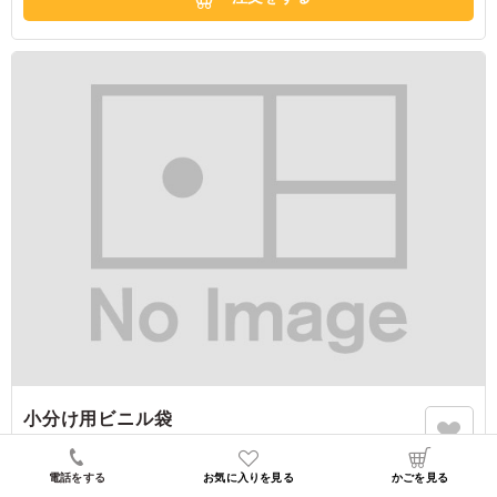
小分け用ビニル袋
商品番号：
79196
5円
電話をする
お気に入りを見る
かごを見る
（税込）