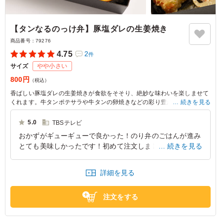
【タンなるのっけ弁】豚塩ダレの生姜焼き
商品番号：
79276
4.75
2
件
サイズ
やや小さい
800円
（税込）
香ばしい豚塩ダレの生姜焼きが食欲をそそり、絶妙な味わいを楽しませて
くれます。牛タンポテサラや牛タンの卵焼きなどの彩り豊かな付け合わせ
続きを見る
が、見た目にも華やか。撮影現場やスポーツ大会での差し入れに最適で
す。
5.0
TBSテレビ
おかずがギューギューで良かった！のり弁のごはんが進み
とても美味しかったです！初めて注文しましたがとても美
続きを見る
味しかったのでまた頼みたいと思います！ 塩ダレがとて
も食欲をそそりました。
詳細を見る
東京都港区赤坂
2026/06/29
注文をする