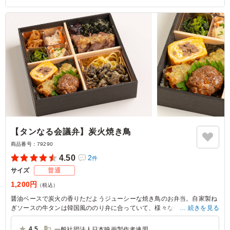
【タンなる会議弁】炭火焼き鳥
商品番号：
79290
4.50
2
件
サイズ
普通
1,200円
（税込）
醤油ベースで炭火の香りただようジューシーな焼き鳥のお弁当。自家製ね
ぎソースの牛タンは韓国風ののり弁に合っていて、様々な牛タン料理が楽
続きを見る
しめる豊かなラインナップが魅力です。ランチや特別な日の食事にぴった
りな一品です。
4.5
一般社団法人日本映画製作者連盟