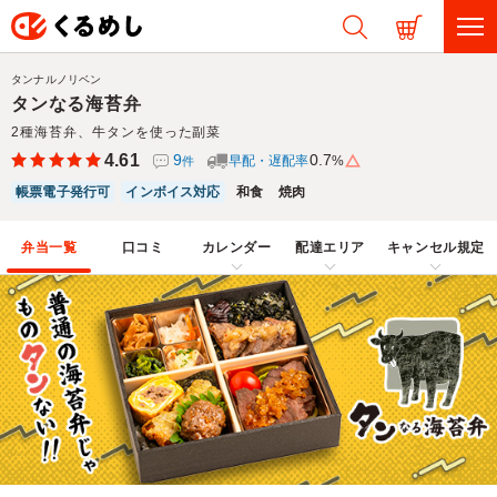
タンナルノリベン
タンなる海苔弁
2種海苔弁、牛タンを使った副菜
4.61
9
0.7
早配・遅配率
%
件
帳票電子発行可
インボイス対応
和食
焼肉
弁当一覧
口コミ
カレンダー
配達エリア
キャンセル規定