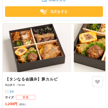
ボリュームも十分で満足度が非常に高かったです。
東京都千代田区丸の内
2026/06/05
注文をする
【タンなる会議弁】豚カルビ
商品番号：
79289
1
件
サイズ
普通
1,200円
（税込）