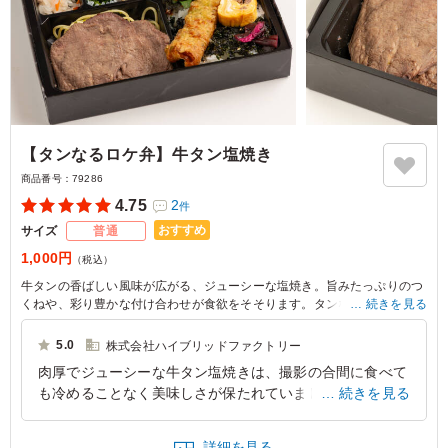
【タンなるロケ弁】牛タン塩焼き
商品番号：
79286
4.75
2
件
おすすめ
サイズ
普通
1,000円
（税込）
牛タンの香ばしい風味が広がる、ジューシーな塩焼き。旨みたっぷりのつ
くねや、彩り豊かな付け合わせが食欲をそそります。タンなる海苔弁のロ
続きを見る
ケ弁は、撮影現場やイベントに最適な選択です。大切なひとときを美味し
さで彩ります。
5.0
株式会社ハイブリッドファクトリー
肉厚でジューシーな牛タン塩焼きは、撮影の合間に食べて
も冷めることなく美味しさが保たれていました。塩加減が
続きを見る
絶妙でご飯との相性も抜群で、40〜50代の男性スタッフ
から「これは本格的だ」と絶賛の声が上がっていました。
詳細を見る