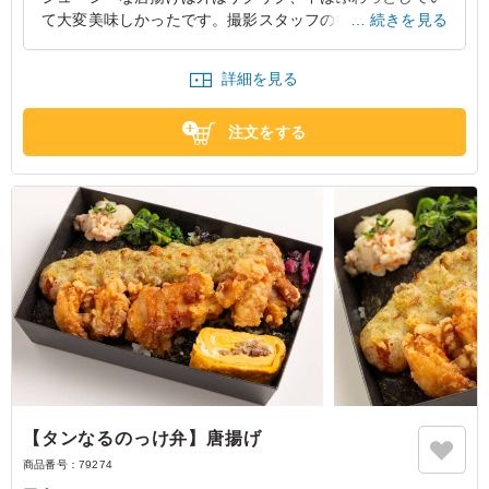
て大変美味しかったです。撮影スタッフの中で特に人気が
続きを見る
あり、男性スタッフからは「家庭的な味で懐かしい」と好
評でした。ボリュームもしっかりあり、長時間の撮影後で
詳細を見る
も満腹感が得られました。コスパも良く大満足です。
東京都千代田区丸の内
2026/06/05
注文をする
【タンなるのっけ弁】唐揚げ
商品番号：
79274