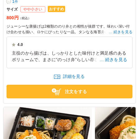
1
件
おすすめ
サイズ
やや小さい
800円
（税込）
ジューシーな唐揚げは2種類ののり弁との相性が抜群です。味わい深い付
け合わせも揃い、ロケにぴったりな一品。タンなる海苔弁の弁当で、特別
続きを見る
な時間を演出してください。
4.0
主役のから揚げは、しっかりとした味付けと満足感のある
ボリュームで、まさに“のっけ弁”らしい存在感。副菜は他
続きを見る
の弁当と共通の構成ながら、味のバランスがよく、から揚
げの強さを受け止める安定した脇役として機能している。
詳細を見る
全体として重すぎず、食べ進めやすい仕上がり。おいしい
と評判でした。
注文をする
東京都港区六本木
2026/05/30