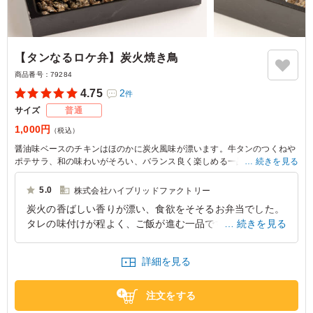
【タンなるロケ弁】炭火焼き鳥
商品番号：
79284
4.75
2
件
サイズ
普通
1,000円
（税込）
醤油味ベースのチキンはほのかに炭火風味が漂います。牛タンのつくねや
ポテサラ、和の味わいがそろい、バランス良く楽しめる一品。ランチや特
続きを見る
別な日の食事にぴったりな逸品です。
5.0
株式会社ハイブリッドファクトリー
炭火の香ばしい香りが漂い、食欲をそそるお弁当でした。
タレの味付けが程よく、ご飯が進む一品です。スタジオ内
続きを見る
でも香りが広がり、周りのスタッフから羨ましがられるほ
どでした。肉のやわらかさと炭火の風味が絶妙で、撮影の
詳細を見る
合間のリフレッシュにぴったりでした。
東京都千代田区丸の内
2026/06/05
注文をする