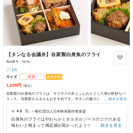
【タンなる会議弁】自家製白身魚のフライ
商品番号：
79291
1
件
おすすめ
サイズ
普通
1,200円
（税込）
自家製の白身魚のフライは、サクサクの衣とふんわりとした身が絶妙なバ
ランス。自家製タルタルもおすすめです。牛タンの魅力を存分に引き出す
続きを見る
多彩なメニューが豊富で、会議やセミナーにぴったりです。参加者の心を
つかむ一品をどうぞ。
4.5
一般社団法人日本映画製作者連盟
白身魚のフライはやわらかくタルタルソースのコクのある
味わいと相まって満足感が高かったようです。和風海苔パ
続きを見る
スタや磯辺揚げなどボリュームもあり韓国のりのご飯も良