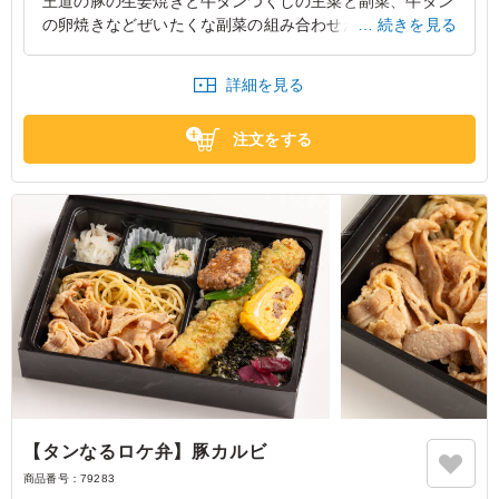
王道の豚の生姜焼きと牛タンつくしの主菜と副菜、牛タン
の卵焼きなどぜいたくな副菜の組み合わせがお弁当であま
続きを見る
り見かけることがなくとてもインパクトがあったようで
す。これのり弁だったんだ？と食べ終わってから驚いてい
詳細を見る
ました。
東京都中央区日本橋
2026/07/25
注文をする
【タンなるロケ弁】豚カルビ
商品番号：
79283