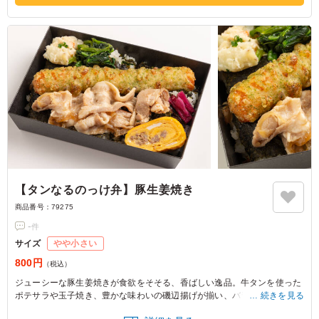
【タンなるのっけ弁】豚生姜焼き
商品番号：
79275
-
件
サイズ
やや小さい
800円
（税込）
ジューシーな豚生姜焼きが食欲をそそる、香ばしい逸品。牛タンを使った
ポテサラや玉子焼き、豊かな味わいの磯辺揚げが揃い、バランスの良い一
続きを見る
食を実現しました。ロケのランチに最適です。