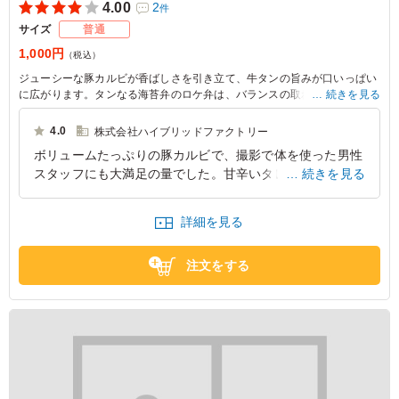
4.00
2
件
サイズ
普通
1,000円
（税込）
ジューシーな豚カルビが香ばしさを引き立て、牛タンの旨みが口いっぱい
に広がります。タンなる海苔弁のロケ弁は、バランスの取れたおかずで、
続きを見る
撮影現場やイベントに最適です。おいしさをぜひご体験ください。
4.0
株式会社ハイブリッドファクトリー
ボリュームたっぷりの豚カルビで、撮影で体を使った男性
スタッフにも大満足の量でした。甘辛いタレがご飯によく
続きを見る
絡み、最後まで飽きずに食べられました。副菜の種類も豊
富で彩りも良く、見た目にも楽しいお弁当でした。長時間
詳細を見る
の撮影でも活力になる一品です。
東京都千代田区丸の内
2026/06/05
注文をする