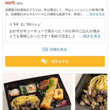
800円
（税込）
自家製の白身魚のフライは、外は香ばしく、中はふっくらとした食感が魅
力。自家製のタルタルソースとの相性も抜群です。多彩な付け合わせがバ
続きを見る
ランスを引き立て、会議や社内懇親ランチに最適な一品です。
5.0
TBSテレビ
おかずがギューギューで良かった！のり弁のごはんが進み
とても美味しかったです！初めて注文しましたがとても美
続きを見る
味しかったのでまた頼みたいと思います！白身魚はふっく
らしていて美味しかったです！
詳細を見る
東京都港区赤坂
2026/06/29
注文をする