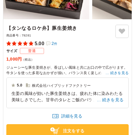
【タンなるロケ弁】豚生姜焼き
商品番号：
79281
5.00
2
件
サイズ
普通
1,000円
（税込）
ジューシーな豚生姜焼きが、香ばしい風味と共にお口の中で広がります。
牛タンを使った多彩なおかずが揃い、バランス良く楽しめる一品。忙しい
続きを見る
日常でも満足感を得られる、特別なひとときを演出します。
5.0
株式会社ハイブリッドファクトリー
生姜の風味が効いた豚生姜焼きは、疲れた体に染みわたる
美味しさでした。甘辛のタレとご飯のバランスが良く、ス
続きを見る
タッフ全員が満足していました。冷めても美味しさが変わ
らないのがロケ弁らしいこだわりを感じました。また機会
詳細を見る
があれば注文したいと思います。
東京都千代田区丸の内
2026/06/05
注文をする