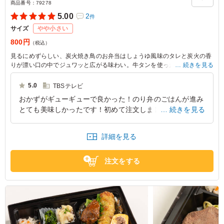
商品番号：
79278
5.00
2
件
サイズ
やや小さい
800円
（税込）
見るにめずらしい、炭火焼き鳥のお弁当はしょうゆ風味のタレと炭火の香
りが漂い口の中でジュワッと広がる味わい。牛タンを使ったポテサラや彩
続きを見る
り豊かな青菜ナムルと共に、さまざまな食感が楽しめる一品。忙しい日々
の合間に、心を満たす贅沢なランチタイムを演出します。
5.0
TBSテレビ
おかずがギューギューで良かった！のり弁のごはんが進み
とても美味しかったです！初めて注文しましたがとても美
続きを見る
味しかったのでまた頼みたいと思います！炭火焼きが香ば
しくて良かったです！
詳細を見る
東京都港区赤坂
2026/06/29
注文をする