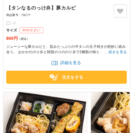
【タンなるのっけ弁】豚カルビ
商品番号：
79277
-
件
サイズ
やや小さい
800円
（税込）
ジューシーな豚カルビと、旨みたっぷりの牛タンの玉子焼きが絶妙に絡み
合う。 おかかののり弁と韓国のりののり弁で2種類の味を楽しめます。タ
続きを見る
ンなる海苔弁の弁当は、イベントやロケのスタッフに最適なバランスで楽
詳細を見る
しめます。
注文をする