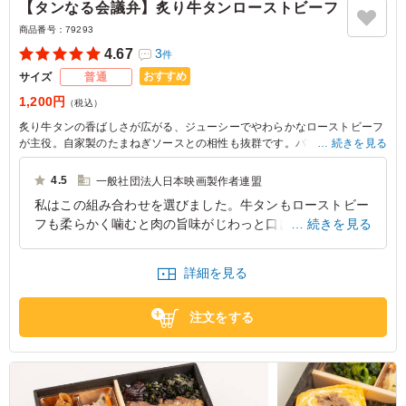
【タンなる会議弁】炙り牛タンローストビーフ
商品番号：
79293
4.67
3
件
おすすめ
サイズ
普通
1,200円
（税込）
炙り牛タンの香ばしさが広がる、ジューシーでやわらかなローストビーフ
が主役。自家製のたまねぎソースとの相性も抜群です。バランス良く揃え
続きを見る
た付け合わせが、食が進むこと間違いなし。ビジネスランチや特別な日の
ひと品にもぴったりです。
4.5
一般社団法人日本映画製作者連盟
私はこの組み合わせを選びました。牛タンもローストビー
フも柔らかく噛むと肉の旨味がじわっと口に広がります。
続きを見る
副菜も野菜が多く、お肉との相性もばっちりでご飯が進み
ました。
詳細を見る
東京都中央区日本橋
2026/07/25
注文をする