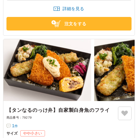
いね！との事です。
詳細を見る
東京都中央区日本橋
2026/07/25
注文をする
【タンなるのっけ弁】自家製白身魚のフライ
商品番号：
79279
1
件
サイズ
やや小さい