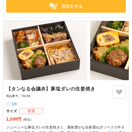
東京都千代田区丸の内
2026/06/05
注文をする
【タンなる会議弁】豚塩ダレの生姜焼き
商品番号：
79288
1
件
サイズ
普通
1,200円
（税込）
ジューシーな豚塩ダレの生姜焼きと、風味豊かな自家製ねぎソースの牛タ