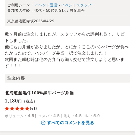
ご利用シーン：
イベント運営
›
イベントスタッフ
参加者の年齢：
40代～50代
男女比：
男女混合
東京都港区赤坂
2026/04/29
数ヶ月前に注文しましたが、スタッフからの評判も良く、リピー
トしました。
他にもお弁当がありましたが、とにかくここのハンバーグが食べ
たかったので、ハンバーグ弁当一択で注文しました！
次回また頼む時は他のお弁当も織り交ぜて注文しようと思いま
す！！！
注文内容
北海道産黒牛100%黒牛バーグ弁当
1,180
円（税込）
5.0
4.5
4.5
4.5
5.0
ボリューム
：
コスパ
：
彩り
：
味
：
すべてのコメントを見る