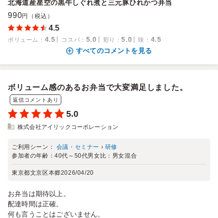
北海道産星空の黒牛しぐれ煮と三元豚ひれかつ弁当
990
円（税込）
4.5
4.5
5.0
5.0
4.5
ボリューム
：
コスパ
：
彩り
：
味
：
すべてのコメントを見る
ボリューム感のあるお弁当で大変満足しました。
返信コメントあり
5.0
株式会社アイリックコーポレーション
ご利用シーン：
会議・セミナー
›
研修
参加者の年齢：
40代～50代
男女比：
男女混合
東京都文京区本郷
2026/04/20
お弁当は期待以上。
配達時間は正確。
何も言うことはございません。