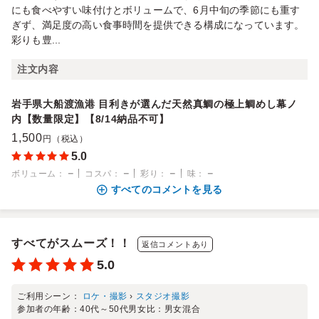
にも食べやすい味付けとボリュームで、6月中旬の季節にも重す
ぎず、満足度の高い食事時間を提供できる構成になっています。
彩りも豊...
注文内容
岩手県大船渡漁港 目利きが選んだ天然真鯛の極上鯛めし幕ノ
内【数量限定】【8/14納品不可】
1,500
円（税込）
5.0
－
－
－
－
ボリューム
：
コスパ
：
彩り
：
味
：
すべてのコメントを見る
すべてがスムーズ！！
返信コメントあり
5.0
ご利用シーン：
ロケ・撮影
›
スタジオ撮影
参加者の年齢：
40代～50代
男女比：
男女混合