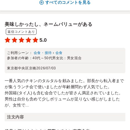
すべてのコメントを見る
美味しかったし、ネームバリューがある
返信コメントあり
5.0
ご利用シーン：
会食・接待
›
会食
参加者の年齢：
40代～50代
男女比：
男女混合
東京都中央区京橋
2026/07/03
一番人気のチキンのタルタルを頼みました。部長から転入者まで
が集うランチ会で使いましたが年齢層問わず人気でした。
外国籍(タイ人)も含む会合でしたが皆さん満足されていました。
男性は自分も含めて少しボリュームが足りない感じがしました
が、女性で...
注文内容