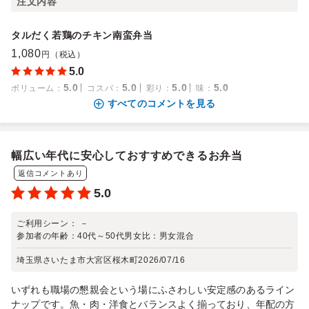
注文内容
タルだく若鶏のチキン南蛮弁当
1,080
円（税込）
5.0
5.0
5.0
5.0
5.0
ボリューム
：
コスパ
：
彩り
：
味
：
すべてのコメントを見る
幅広い年代に安心しておすすめできるお弁当
返信コメントあり
5.0
ご利用シーン：
－
参加者の年齢：
40代～50代
男女比：
男女混合
埼玉県さいたま市大宮区桜木町
2026/07/16
いずれも職場の懇親会という場にふさわしい安定感のあるライン
ナップです。魚・肉・洋食とバランスよく揃っており、年配の方