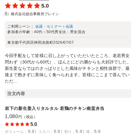
5.0
株式会社総合事務所ブレイン
ご利用シーン：
会議・セミナー
›
会議
参加者の年齢：
40代～50代
男女比：
男女混合
東京都千代田区神田淡路町
2026/07/07
今回手配をして皆様に召し上がっていただいたところ、老若男女
問わず（30代から60代）、ほんとにどの層からも大好評でした。
新生姜ならではのさっぱりとした風味がチキンと相性抜群で、最
後まで飽きずに美味しく食べられます。皆様にここまで喜んでい
ただ...
注文内容
岩下の新生姜入りタルタル 若鶏のチキン南蛮弁当
1,080
円（税込）
5.0
5.0
5.0
5.0
5.0
ボリューム
：
コスパ
：
彩り
：
味
：