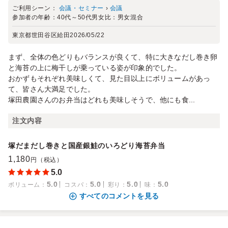
ご利用シーン：
会議・セミナー
›
会議
参加者の年齢：
40代～50代
男女比：
男女混合
東京都世田谷区給田
2026/05/22
まず、全体の色どりもバランスが良くて、特に大きなだし巻き卵
と海苔の上に梅干しが乗っている姿が印象的でした。
おかずもそれぞれ美味しくて、見た目以上にボリュームがあっ
て、皆さん大満足でした。
塚田農園さんのお弁当はどれも美味しそうで、他にも食...
注文内容
塚だまだし巻きと国産銀鮭のいろどり海苔弁当
1,180
円（税込）
5.0
5.0
5.0
5.0
5.0
ボリューム
：
コスパ
：
彩り
：
味
：
すべてのコメントを見る