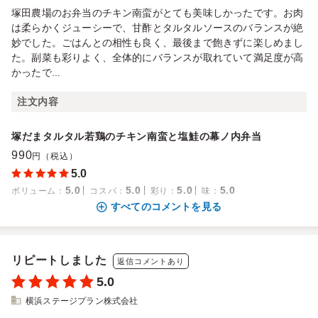
塚田農場のお弁当のチキン南蛮がとても美味しかったです。お肉
は柔らかくジューシーで、甘酢とタルタルソースのバランスが絶
妙でした。ごはんとの相性も良く、最後まで飽きずに楽しめまし
た。副菜も彩りよく、全体的にバランスが取れていて満足度が高
かったで...
注文内容
塚だまタルタル若鶏のチキン南蛮と塩鮭の幕ノ内弁当
990
円（税込）
5.0
5.0
5.0
5.0
5.0
ボリューム
：
コスパ
：
彩り
：
味
：
すべてのコメントを見る
リピートしました
返信コメントあり
5.0
横浜ステージプラン株式会社