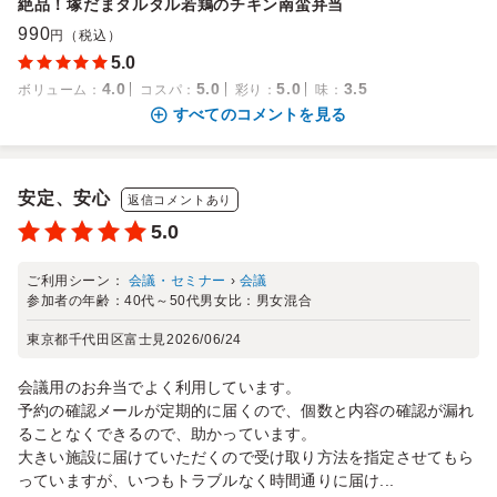
絶品！塚だまタルタル若鶏のチキン南蛮弁当
990
円（税込）
5.0
4.0
5.0
5.0
3.5
ボリューム
：
コスパ
：
彩り
：
味
：
すべてのコメントを見る
安定、安心
返信コメントあり
5.0
ご利用シーン：
会議・セミナー
›
会議
参加者の年齢：
40代～50代
男女比：
男女混合
東京都千代田区富士見
2026/06/24
会議用のお弁当でよく利用しています。
予約の確認メールが定期的に届くので、個数と内容の確認が漏れ
ることなくできるので、助かっています。
大きい施設に届けていただくので受け取り方法を指定させてもら
っていますが、いつもトラブルなく時間通りに届け...