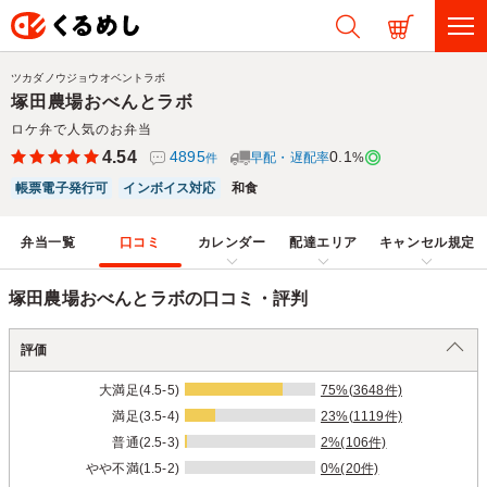
ツカダノウジョウオベントラボ
塚田農場おべんとラボ
ロケ弁で人気のお弁当
4.54
4895
0.1
早配・遅配率
%
件
帳票電子発行可
インボイス対応
和食
弁当一覧
口コミ
カレンダー
配達エリア
キャンセル規定
塚田農場おべんとラボの口コミ・評判
評価
大満足(4.5-5)
75%(3648件)
満足(3.5-4)
23%(1119件)
普通(2.5-3)
2%(106件)
やや不満(1.5-2)
0%(20件)