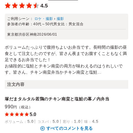
4.5
ご利用シーン：
ロケ・撮影
›
撮影
参加者の年齢：
40代～50代
男女比：
男女混合
東京都渋谷区神南
2026/06/01
ボリュームたっぷりで腹持ちよいお弁当です。長時間の撮影の昼
食として注文したのですが、皆さん夜までお腹すくこともなく満
足できるお弁当でした！
お値段的に塩鮭とチキン南蛮の両方が味わえるのはうれしいで
す。皆さん、チキン南蛮弁当かチキン南蛮と塩鮭...
注文内容
塚だまタルタル若鶏のチキン南蛮と塩鮭の幕ノ内弁当
990
円（税込）
5.0
5.0
5.0
1.0
4.5
ボリューム
：
コスパ
：
彩り
：
味
：
すべてのコメントを見る