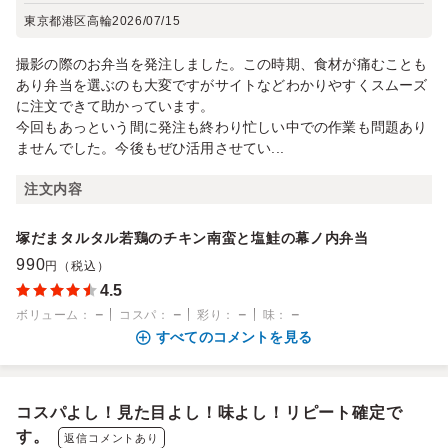
東京都港区高輪
2026/07/15
撮影の際のお弁当を発注しました。この時期、食材が痛むことも
あり弁当を選ぶのも大変ですがサイトなどわかりやすくスムーズ
に注文できて助かっています。
今回もあっという間に発注も終わり忙しい中での作業も問題あり
ませんでした。今後もぜひ活用させてい...
注文内容
塚だまタルタル若鶏のチキン南蛮と塩鮭の幕ノ内弁当
990
円（税込）
4.5
－
－
－
－
ボリューム
：
コスパ
：
彩り
：
味
：
すべてのコメントを見る
コスパよし！見た目よし！味よし！リピート確定で
す。
返信コメントあり