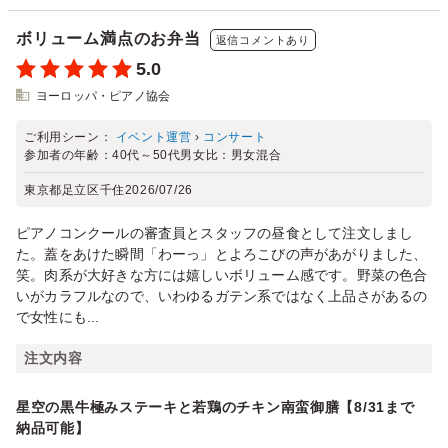
ボリューム満点のお弁当
返信コメントあり
5.0
ヨーロッパ・ピアノ協会
ご利用シーン：
イベント運営
›
コンサート
参加者の年齢：
40代～50代
男女比：
男女混合
東京都足立区千住
2026/07/26
ピアノコンクールの審査員とスタッフの昼食として注文しまし
た。蓋をあけた瞬間「わーっ」とよろこびの声があがりました、
笑。肉系が大好きな方には嬉しいボリューム感です。野菜の色合
いがカラフルなので、いわゆるガテン系ではなく上品さがあるの
で女性にも...
注文内容
星空の黒牛極みステーキと若鶏のチキン南蛮御膳【8/31まで
納品可能】