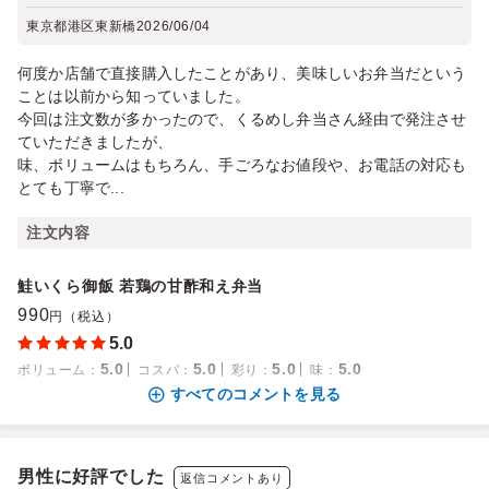
東京都港区東新橋
2026/06/04
何度か店舗で直接購入したことがあり、美味しいお弁当だという
ことは以前から知っていました。
今回は注文数が多かったので、くるめし弁当さん経由で発注させ
ていただきましたが、
味、ボリュームはもちろん、手ごろなお値段や、お電話の対応も
とても丁寧で...
注文内容
鮭いくら御飯 若鶏の甘酢和え弁当
990
円（税込）
5.0
5.0
5.0
5.0
5.0
ボリューム
：
コスパ
：
彩り
：
味
：
すべてのコメントを見る
男性に好評でした
返信コメントあり