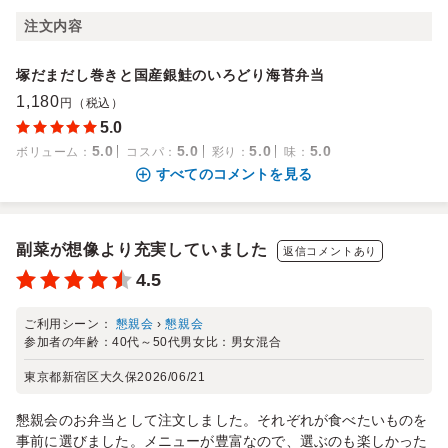
注文内容
塚だまだし巻きと国産銀鮭のいろどり海苔弁当
1,180
円（税込）
5.0
5.0
5.0
5.0
5.0
ボリューム
：
コスパ
：
彩り
：
味
：
すべてのコメントを見る
副菜が想像より充実していました
返信コメントあり
4.5
ご利用シーン：
懇親会
›
懇親会
参加者の年齢：
40代～50代
男女比：
男女混合
東京都新宿区大久保
2026/06/21
懇親会のお弁当として注文しました。それぞれが食べたいものを
事前に選びました。メニューが豊富なので、選ぶのも楽しかった