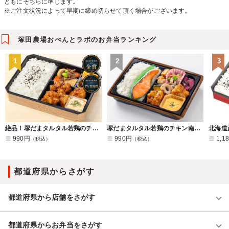
ともにそちらに準じます。
※ご注文状況によって早期に締め切らせて頂く場合がございます。
塚田農場おべんとラボのお弁当ランキング
1
2
3
絶品！塚だまタルタル若鶏のチキン南蛮弁当
塚だまタルタル若鶏のチキン南蛮と塩鮭の幕ノ内弁当
990円
990円
1,1
（税込）
（税込）
都道府県からさがす
都道府県から店舗をさがす
都道府県からお弁当をさがす