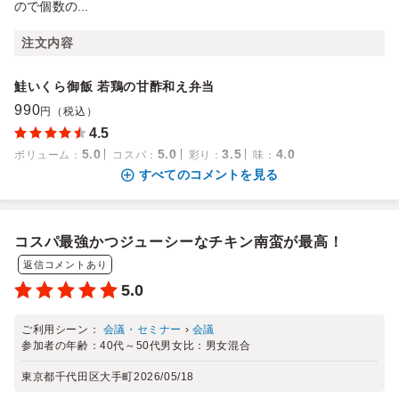
ので個数の...
注文内容
鮭いくら御飯 若鶏の甘酢和え弁当
990
円（税込）
4.5
5.0
5.0
3.5
4.0
ボリューム
：
コスパ
：
彩り
：
味
：
すべてのコメントを見る
コスパ最強かつジューシーなチキン南蛮が最高！
返信コメントあり
5.0
ご利用シーン：
会議・セミナー
›
会議
参加者の年齢：
40代～50代
男女比：
男女混合
東京都千代田区大手町
2026/05/18