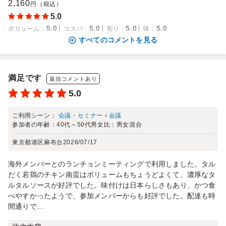
2,160
円（税込）
5.0
5.0
5.0
5.0
5.0
ボリューム
：
コスパ
：
彩り
：
味
：
すべてのコメントを見る
満足です
返信コメントあり
5.0
ご利用シーン：
会議・セミナー
›
会議
参加者の年齢：
40代～50代
男女比：
男女混合
東京都港区麻布台
2026/07/17
海外メンバーとのランチョンミーティングで利用しました。タル
だく若鶏のチキン南蛮はボリュームもちょうどよくて、濃厚なタ
ルタルソースが好評でした。味付けは日本らしさもあり、かつ食
べやすかったようで、参加メンバーからも好評でした。配達も時
間通りで...