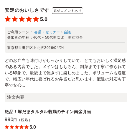
安定のおいしさです
返信コメントあり
5.0
ご利用シーン：
会議・セミナー
›
会議
参加者の年齢：
40代～50代
男女比：
男女混合
東京都世田谷区上北沢
2026/04/24
どのお弁当も味付けがしっかりしていて、とてもおいしく満足感
のある内容でした。メインはもちろん、副菜まで丁寧に作られて
いる印象で、最後まで飽きずに楽しめました。ボリュームも適度
で、幅広い年代に喜ばれるお弁当だと思います。配達の対応も丁
寧で安心...
注文内容
絶品！塚だまタルタル若鶏のチキン南蛮弁当
990
円（税込）
5.0