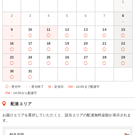
1
－
2
3
4
5
6
7
8
－
－
－
－
－
－
－
9
10
11
12
13
14
15
－
◯
◯
◯
◯
◯
◯
16
17
18
19
20
21
22
◯
◯
◯
◯
◯
◯
◯
23
24
25
26
27
28
29
◯
◯
◯
◯
◯
◯
◯
30
31
◯
◯
◯
：受付中
－
：受付終了
休
：定休日
AM
：14:00まで配達可
PM
：14:00から配達可
配達エリア
お届けエリアを選択していただくと、該当エリアの配達無料金額が表示されま
す。