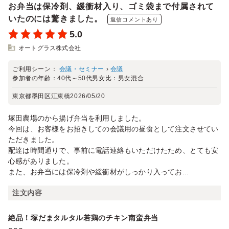
お弁当は保冷剤、緩衝材入り、ゴミ袋まで付属されて
いたのには驚きました。
返信コメントあり
5.0
オートグラス株式会社
ご利用シーン：
会議・セミナー
›
会議
参加者の年齢：
40代～50代
男女比：
男女混合
東京都墨田区江東橋
2026/05/20
塚田農場のから揚げ弁当を利用しました。
今回は、お客様をお招きしての会議用の昼食として注文させてい
ただきました。
配達は時間通りで、事前に電話連絡もいただけたため、とても安
心感がありました。
また、お弁当には保冷剤や緩衝材がしっかり入ってお...
注文内容
絶品！塚だまタルタル若鶏のチキン南蛮弁当