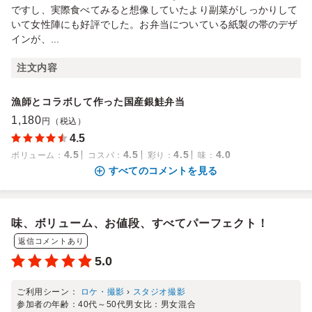
ですし、実際食べてみると想像していたより副菜がしっかりして
いて女性陣にも好評でした。お弁当についている紙製の帯のデザ
インが、...
注文内容
漁師とコラボして作った国産銀鮭弁当
1,180
円（税込）
4.5
4.5
4.5
4.5
4.0
ボリューム
：
コスパ
：
彩り
：
味
：
すべてのコメントを見る
味、ボリューム、お値段、すべてパーフェクト！
返信コメントあり
5.0
ご利用シーン：
ロケ・撮影
›
スタジオ撮影
参加者の年齢：
40代～50代
男女比：
男女混合