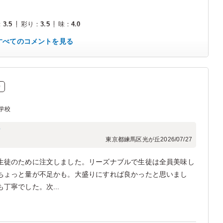
：
3.5
彩り
：
3.5
味
：
4.0
すべてのコメントを見る
り
学校
フ
東京都練馬区光が丘
2026/07/27
生徒のために注文しました。リーズナブルで生徒は全員美味し
ちょっと量が不足かも。大盛りにすれば良かったと思いまし
丁寧でした。次...