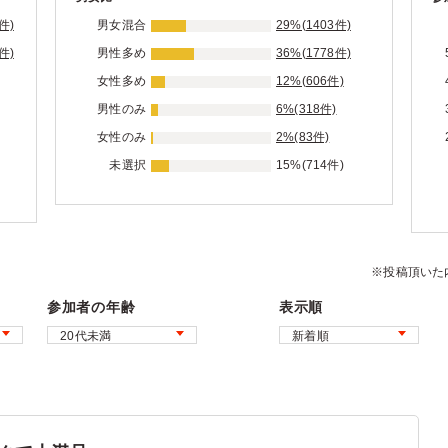
件)
男女混合
29%(1403件)
件)
男性多め
36%(1778件)
女性多め
12%(606件)
男性のみ
6%(318件)
女性のみ
2%(83件)
未選択
15%(714件)
※投稿頂いた
参加者の年齢
表示順