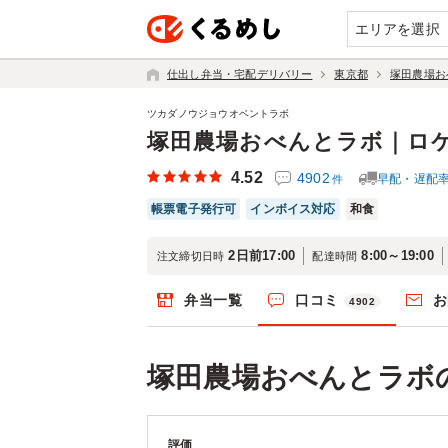
エリアを選択
仕出し弁当・宅配デリバリー
東京都
塚田農場お
ツカダノウジョウオベントラボ
塚田農場おべんとラボ｜ロ
4.52
4902
早配・遅配
件
帳票電子発行可
インボイス対応
和食
2日前17:00
8:00～19:00
注文締切日時
配達時間
弁当一覧
口コミ
お
4902
塚田農場おべんとラボ
評価