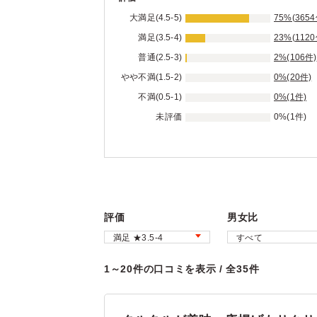
大満足(4.5-5)
75%(3654
満足(3.5-4)
23%(1120
普通(2.5-3)
2%(106件)
やや不満(1.5-2)
0%(20件)
不満(0.5-1)
0%(1件)
未評価
0%(1件)
評価
男女比
1～20件の口コミを表示 / 全35件