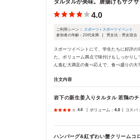
タルタルが美味。唐揚げもサクサ
4.0
ご利用シーン：
スポーツ
›
スポーツイベント
参加者の年齢：
20代未満
男女比：
男女混合
スポーツイベントにて、学生たちに好評の
た。ボリューム満点で味付けもしっかりし
ん進む大満足の食べ応えで、食べ盛りの大学
注文内容
岩下の新生姜入りタルタル 若鶏の
4.0
ボリューム
：
4.0
コスパ
ハンバーグ&紅ずわい蟹クリームコロ