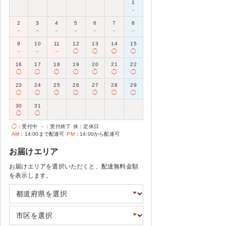
1
－
2
3
4
5
6
7
8
－
－
－
－
－
－
－
9
10
11
12
13
14
15
－
－
－
◯
◯
◯
◯
16
17
18
19
20
21
22
◯
◯
◯
◯
◯
◯
◯
23
24
25
26
27
28
29
◯
◯
◯
◯
◯
◯
◯
30
31
◯
◯
◯
：受付中
－
：受付終了
休
：定休日
AM
：14:00まで配達可
PM
：14:00から配達可
お届けエリア
お届けエリアを選択いただくと、配達無料金額
を表示します。