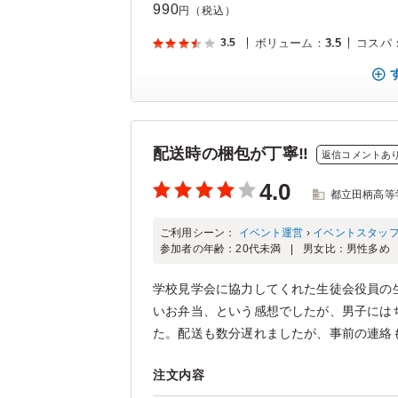
990
円（税込）
3.5
ボリューム
：
3.5
コスパ
配送時の梱包が丁寧‼️
返信コメントあ
4.0
都立田柄高等
ご利用シーン：
イベント運営
›
イベントスタッ
参加者の年齢：
20代未満
男女比：
男性多め
学校見学会に協力してくれた生徒会役員の
いお弁当、という感想でしたが、男子には
た。配送も数分遅れましたが、事前の連絡も
注文内容