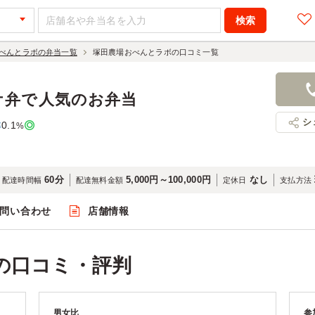
べんとラボの弁当一覧
塚田農場おべんとラボの口コミ一覧
ケ弁で人気のお弁当
シ
0.1
率
%
60分
5,000円～100,000円
なし
配達時間幅
配達無料金額
定休日
支払方法
問い合わせ
店舗情報
の口コミ・評判
男女比
参