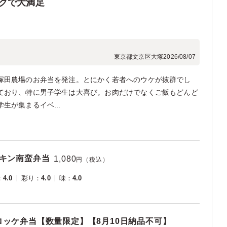
クで大満足
東京都文京区大塚
2026/08/07
塚田農場のお弁当を発注。とにかく若者へのウケが抜群でし
ており、特に男子学生は大喜び。お肉だけでなくご飯もどんど
生が集まるイベ...
チキン南蛮弁当
1,080
円（税込）
：
4.0
彩り
：
4.0
味
：
4.0
ッケ弁当【数量限定】【8月10日納品不可】