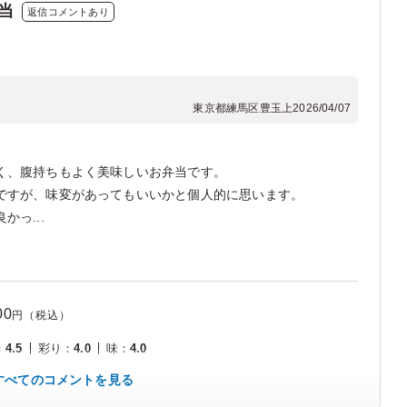
当
返信コメントあり
東京都練馬区豊玉上
2026/04/07
く、腹持ちもよく美味しいお弁当です。
ですが、味変があってもいいかと個人的に思います。
っ...
00
円（税込）
：
4.5
彩り
：
4.0
味
：
4.0
すべてのコメントを見る