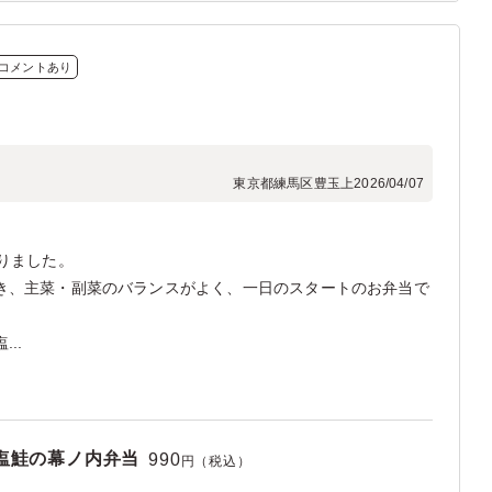
コメントあり
東京都練馬区豊玉上
2026/04/07
りました。
き、主菜・副菜のバランスがよく、一日のスタートのお弁当で
..
塩鮭の幕ノ内弁当
990
円（税込）