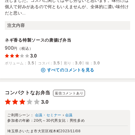
注しました。コスパに関しては申し分ないと思います。味付けは
個人で好みがあるので何ともいえませんが、全体的に濃い味付け
だと思い...
注文内容
ネギ香る特製ソースの唐揚げ弁当
900
円（税込）
3.0
3.5
3.5
3.0
3.0
ボリューム
：
コスパ
：
彩り
：
味
：
すべてのコメントを見る
コンパクトなお弁当
返信コメントあり
3.0
ご利用シーン：
会議・セミナー
›
会議
参加者の年齢：
20代～30代
男女比：
男性多め
埼玉県さいたま市大宮区桜木町
2023/11/08