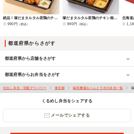
絶品！塚だまタルタル若鶏のチキン南蛮弁当
塚だまタルタル若鶏のチキン南蛮と塩鮭の幕ノ内弁当
990円
990円
1,1
（税込）
（税込）
都道府県からさがす
都道府県から店舗をさがす
都道府県からお弁当をさがす
仕出し弁当・宅配デリバリー
東京都
塚田農場おべんとラボの弁当一覧
くるめし弁当をシェアする
メールでシェアする