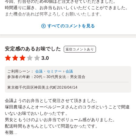
今回、打合せのため40個ほど注文させていただきました。
時間通りに届き、お弁当もおいしくいただくことができました。
また機会があれば何卒よろしくお願いいたします。
すべてのコメントを見る
安定感のあるお味でした
返信コメントあり
3.0
ご利用シーン：
会議・セミナー
›
会議
参加者の年齢：
20代～30代
男女比：
男女混合
東京都千代田区神田美土代町
2026/04/14
会議ようのお弁当として発注させて頂きました。
塚田農場さんとオーベルジーヌさんとのコラボということで間違
いないお味でおいしかったです。
男女ともうけのよいお弁当でボリューム感がありました。
配送時間もきちんとしていて問題なかったです。
有難...