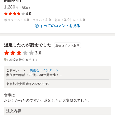
納品不可】
1,280
円（税込）
4.0
4.0
4.0
3.0
4.0
ボリューム
：
コスパ
：
彩り
：
味
：
すべてのコメントを見る
遅延したのが残念でした
返信コメントあり
3.0
株式会社Ｑ’ｓｆｉｘ
ご利用シーン：
懇親会
›
インターン
参加者の年齢：
20代～30代
男女比：
－
東京都中央区晴海
2025/03/19
食事は
おいしかったのですが、遅延したが大変残念でした。
注文内容