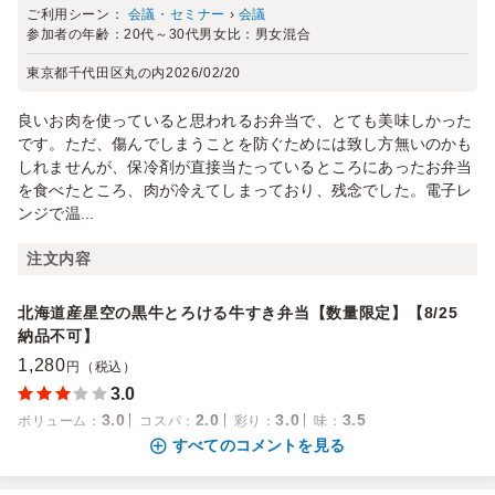
ご利用シーン：
会議・セミナー
›
会議
参加者の年齢：
20代～30代
男女比：
男女混合
東京都千代田区丸の内
2026/02/20
良いお肉を使っていると思われるお弁当で、とても美味しかった
です。ただ、傷んでしまうことを防ぐためには致し方無いのかも
しれませんが、保冷剤が直接当たっているところにあったお弁当
を食べたところ、肉が冷えてしまっており、残念でした。電子レ
ンジで温...
注文内容
北海道産星空の黒牛とろける牛すき弁当【数量限定】【8/25
納品不可】
1,280
円（税込）
3.0
3.0
2.0
3.0
3.5
ボリューム
：
コスパ
：
彩り
：
味
：
すべてのコメントを見る