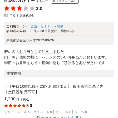
配送の方が丁寧でした
返信コメントあり
3.0
ＴＯＴＯ株式会社
ご利用シーン：
会議・セミナー
›
研修
参加者の年齢：
20代～30代
男女比：
男性のみ
東京都渋谷区代々木
2022/09/26
若い方のお弁当として注文しました
肉・魚と価格の割に バランスのいいお弁当だとおもいます。
季節のお弁当をもう１種類用意して頂けるとありがたいです。
注文内容
※【平日10時以降・23区お届け限定】 銀王西京焼幕ノ内
【土日祝納品不可】
1,200
円（税込）
5.0
4.5
4.0
4.0
5.0
ボリューム
：
コスパ
：
彩り
：
味
：