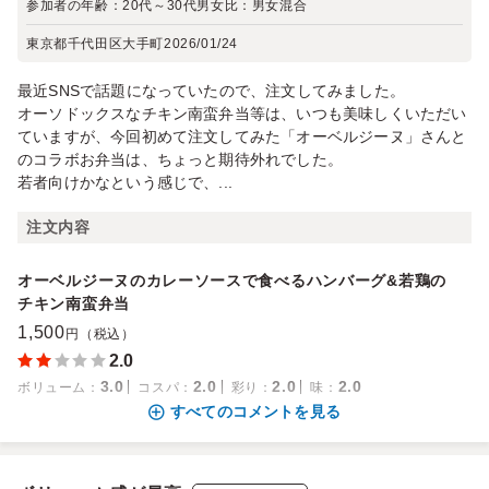
参加者の年齢：
20代～30代
男女比：
男女混合
東京都千代田区大手町
2026/01/24
最近SNSで話題になっていたので、注文してみました。
オーソドックスなチキン南蛮弁当等は、いつも美味しくいただい
ていますが、今回初めて注文してみた「オーベルジーヌ」さんと
のコラボお弁当は、ちょっと期待外れでした。
若者向けかなという感じで、...
注文内容
オーベルジーヌのカレーソースで食べるハンバーグ&若鶏の
チキン南蛮弁当
1,500
円（税込）
2.0
3.0
2.0
2.0
2.0
ボリューム
：
コスパ
：
彩り
：
味
：
すべてのコメントを見る