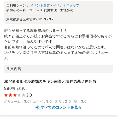
ご利用シーン：
イベント運営
›
イベントスタッフ
参加者の年齢：
20代～30代
男女比：
女性多め
東京都渋谷区神宮前
2025/12/19
誰もが知ってる塚田農場のお弁当！？
続々と値上がりが続くお弁当ですがこちらはお手頃価格でありが
たいですし、頼みやすいです。
名前も知れ渡ってるので頼んで間違いはないかなと思います。
絶品チキン南蛮弁当の方は写真のまんまで金額の割にボリュー
ム...
注文内容
塚だまタルタル若鶏のチキン南蛮と塩鮭の幕ノ内弁当
990
円（税込）
3.0
3.0
3.0
2.5
3.0
ボリューム
：
コスパ
：
彩り
：
味
：
すべてのコメントを見る