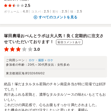
2.5
4.0
2.5
2.5
2.5
ボリューム
：
コスパ
：
彩り
：
味
：
すべてのコメントを見る
塚田農場おべんとラボは大人気！良く定期的に注文さ
せていただいております！
返信コメントあり
3.0
ご利用シーン：
ロケ・撮影
›
ロケ
参加者の年齢：
20代～30代
男女比：
女性多め
東京都港区海岸
2026/06/02
絶品！塚だまタルタル若鶏のチキン南蛮弁当が特に現場では好評
でした！
肉汁あふれる若鶏と、濃厚なタルタルソースの味わいもとてもお
いしい。
これだけの満足感で、心もお腹もすっかり満たされました。
また機会があればぜひ注文したいと思います。素晴ら...