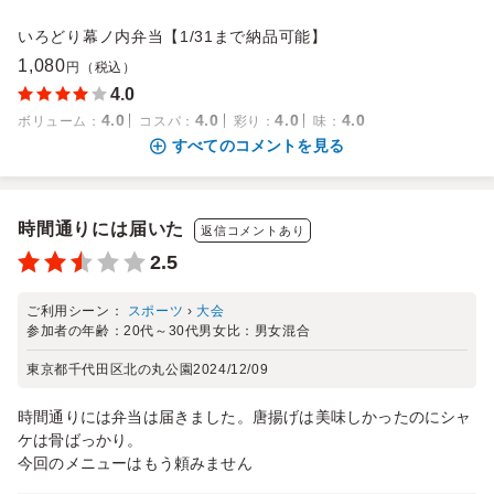
いろどり幕ノ内弁当【1/31まで納品可能】
1,080
円（税込）
4.0
4.0
4.0
4.0
4.0
ボリューム
：
コスパ
：
彩り
：
味
：
すべてのコメントを見る
時間通りには届いた
返信コメントあり
2.5
ご利用シーン：
スポーツ
›
大会
参加者の年齢：
20代～30代
男女比：
男女混合
東京都千代田区北の丸公園
2024/12/09
時間通りには弁当は届きました。唐揚げは美味しかったのにシャ
ケは骨ばっかり。
今回のメニューはもう頼みません