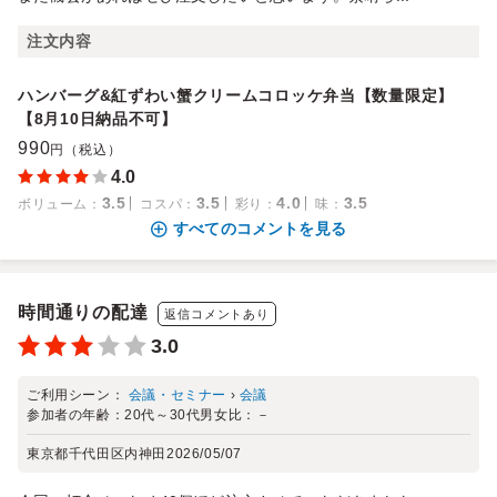
注文内容
ハンバーグ&紅ずわい蟹クリームコロッケ弁当【数量限定】
【8月10日納品不可】
990
円（税込）
4.0
3.5
3.5
4.0
3.5
ボリューム
：
コスパ
：
彩り
：
味
：
すべてのコメントを見る
時間通りの配達
返信コメントあり
3.0
ご利用シーン：
会議・セミナー
›
会議
参加者の年齢：
20代～30代
男女比：
－
東京都千代田区内神田
2026/05/07