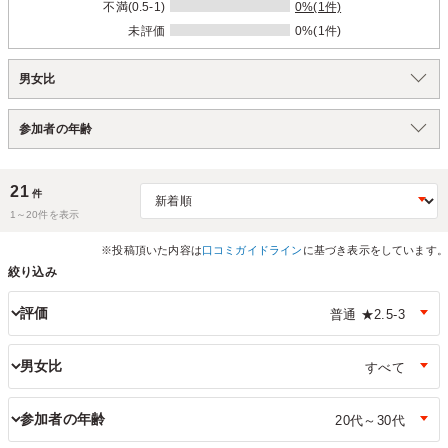
不満(0.5-1)
0%(1件)
未評価
0%(1件)
男女比
参加者の年齢
21
件
1～
20
件を表示
※投稿頂いた内容は
口コミガイドライン
に基づき表示をしています。
絞り込み
評価
男女比
参加者の年齢