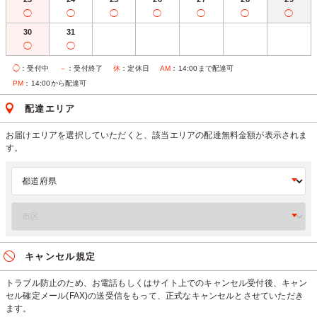
◯
◯
◯
◯
◯
◯
◯
30
31
◯
◯
◯
：受付中
－
：受付終了
休
：定休日
AM
：14:00まで配達可
PM
：14:00から配達可
配達エリア
お届けエリアを選択していただくと、該当エリアの配達無料金額が表示されま
す。
キャンセル規定
トラブル防止のため、お電話もしくはサイト上でのキャンセル受付後、キャン
セル確定メール(FAX)の送受信をもって、正式なキャンセルとさせていただき
ます。