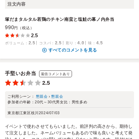
注文内容
塚だまタルタル若鶏のチキン南蛮と塩鮭の幕ノ内弁当
990
円（税込）
2.5
2.5
2.5
4.0
4.5
ボリューム
：
コスパ
：
彩り
：
味
：
すべてのコメントを見る
手堅いお弁当
返信コメントあり
2.5
ご利用シーン：
懇親会
›
懇親会
参加者の年齢：
20代～30代
男女比：
男性多め
東京都江東区枝川
2024/07/03
イベントで使わさせてもらいました。前評判の高さから、期待し
て注文しました。ネームバリューもあるので味も良いと考えて発