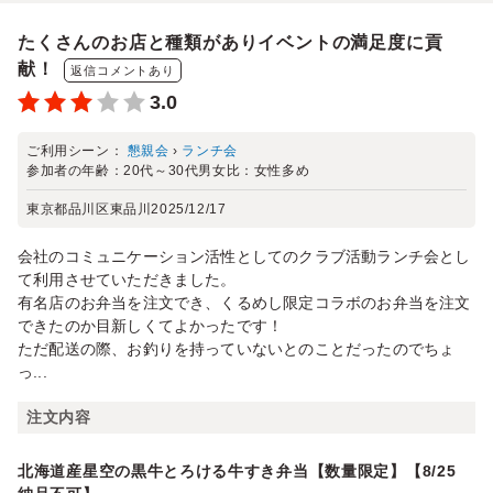
たくさんのお店と種類がありイベントの満足度に貢
献！
返信コメントあり
3.0
ご利用シーン：
懇親会
›
ランチ会
参加者の年齢：
20代～30代
男女比：
女性多め
東京都品川区東品川
2025/12/17
会社のコミュニケーション活性としてのクラブ活動ランチ会とし
て利用させていただきました。
有名店のお弁当を注文でき、くるめし限定コラボのお弁当を注文
できたのか目新しくてよかったです！
ただ配送の際、お釣りを持っていないとのことだったのでちょ
っ...
注文内容
北海道産星空の黒牛とろける牛すき弁当【数量限定】【8/25