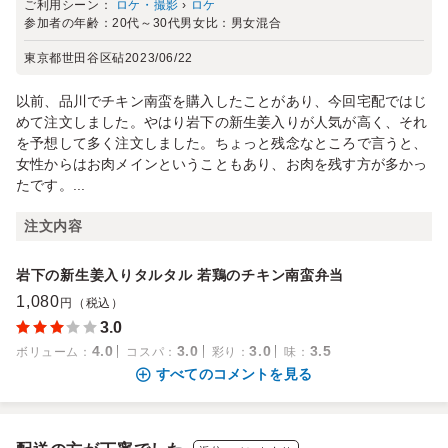
ご利用シーン：
ロケ・撮影
›
ロケ
参加者の年齢：
20代～30代
男女比：
男女混合
東京都世田谷区砧
2023/06/22
以前、品川でチキン南蛮を購入したことがあり、今回宅配ではじ
めて注文しました。やはり岩下の新生姜入りが人気が高く、それ
を予想して多く注文しました。ちょっと残念なところで言うと、
女性からはお肉メインということもあり、お肉を残す方が多かっ
たです。...
注文内容
岩下の新生姜入りタルタル 若鶏のチキン南蛮弁当
1,080
円（税込）
3.0
4.0
3.0
3.0
3.5
ボリューム
：
コスパ
：
彩り
：
味
：
すべてのコメントを見る