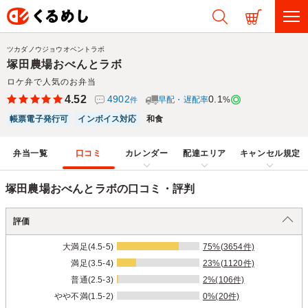
ツカダノウジョウオベントラボ
塚田農場おべんとラボ
ロケ弁で人気のお弁当
4.52
4902
0.1
早配・遅配率
%
件
帳票電子発行可
インボイス対応
和食
弁当一覧
口コミ
カレンダー
配達エリア
キャンセル規定
塚田農場おべんとラボの口コミ・評判
評価
大満足(4.5-5)
75%(3654件)
満足(3.5-4)
23%(1120件)
普通(2.5-3)
2%(106件)
やや不満(1.5-2)
0%(20件)