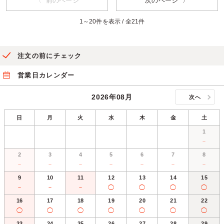
〈 前のページ
次のページ 〉
1～20件を表示 / 全21件
注文の前にチェック
営業日カレンダー
2026年08月
次へ
日
月
火
水
木
金
土
1
－
2
3
4
5
6
7
8
－
－
－
－
－
－
－
9
10
11
12
13
14
15
－
－
－
◯
◯
◯
◯
16
17
18
19
20
21
22
◯
◯
◯
◯
◯
◯
◯
23
24
25
26
27
28
29