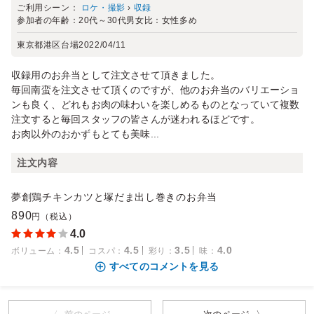
ご利用シーン：
ロケ・撮影
›
収録
参加者の年齢：
20代～30代
男女比：
女性多め
東京都港区台場
2022/04/11
収録用のお弁当として注文させて頂きました。
毎回南蛮を注文させて頂くのですが、他のお弁当のバリエーショ
ンも良く、どれもお肉の味わいを楽しめるものとなっていて複数
注文すると毎回スタッフの皆さんが迷われるほどです。
お肉以外のおかずもとても美味...
注文内容
夢創鶏チキンカツと塚だま出し巻きのお弁当
890
円（税込）
4.0
4.5
4.5
3.5
4.0
ボリューム
：
コスパ
：
彩り
：
味
：
すべてのコメントを見る