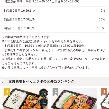
（電話受付時間：平日 9:00～20:00 / 土日祝 9:00～18:00）
納品日2日前 16:59まで
0%
納品日2日前 17:00以降
50%
納品日1日前 17:00以降
100%
※締切後の個数増は不可となります。
※100食以上のご注文は締切・キャンセル規定が異なります。
納品日3日前：16:59まで0% 納品日3日前：17:00以降100%
※お届け日の締切(キャンセル規定)が土日/祝日に当たる場合は、各設定時間よ
り1時間前倒しとなります。
※商品名に締切の記載がある商品に関しましては、変更締切・キャンセル規定
ともにそちらに準じます。
※ご注文状況によって早期に締め切らせて頂く場合がございます。
塚田農場おべんとラボのお弁当ランキング
1
2
3