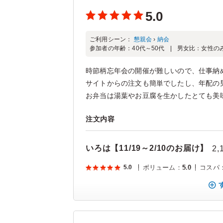
5.0
ご利用シーン：
懇親会
›
納会
参加者の年齢：
40代～50代
男女比：
女性の
時節柄忘年会の開催が難しいので、仕事納
サイトからの注文も簡単でしたし、年配の
お弁当は湯葉やお豆腐を生かしたとても美味
注文内容
いろは【11/19～2/10のお届け】
2,
5.0
ボリューム
：
5.0
コスパ