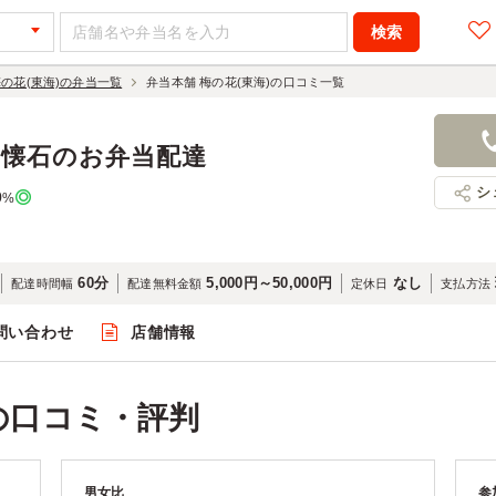
梅の花(東海)の弁当一覧
弁当本舗 梅の花(東海)の口コミ一覧
腐懐石のお弁当配達
シ
0
%
60分
5,000円～50,000円
なし
配達時間幅
配達無料金額
定休日
支払方法
問い合わせ
店舗情報
)の口コミ・評判
男女比
参