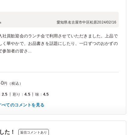
み
愛知県名古屋市中区松原
2024/02/16
入社員歓迎会のランチ会で利用させていただきました。上品で
しく華やかで、お品書きを話題にしたり、一口ずつのおかずの
参加者の皆さ...
40
円（税込）
：
2.5
彩り
：
4.5
味
：
4.5
すべてのコメントを見る
した！
返信コメントあり