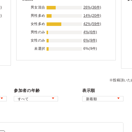
)
男女混合
26%(36件)
)
男性多め
14%(20件)
女性多め
42%(59件)
男性のみ
4%(6件)
女性のみ
6%(9件)
未選択
6%(9件)
※投稿頂いた
参加者の年齢
表示順