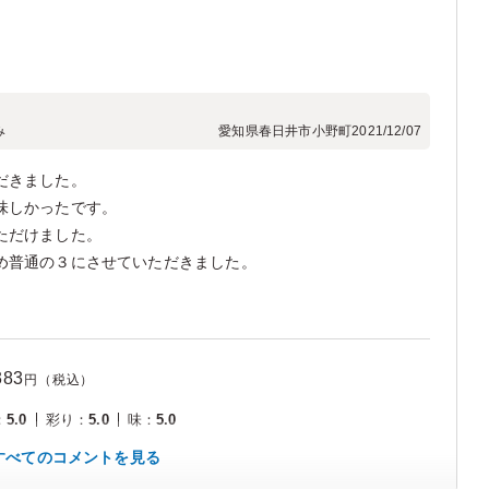
み
愛知県春日井市小野町
2021/12/07
だきました。
味しかったです。
ただけました。
め普通の３にさせていただきました。
383
円（税込）
：
5.0
彩り
：
5.0
味
：
5.0
すべてのコメントを見る