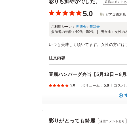
彩りも鮮やかでした、
返信コメントあ
5.0
ピアゴ篠木店
ご利用シーン：
懇親会
›
懇親会
参加者の年齢：
40代～50代
男女比：
女性の
いつも美味しく頂いてます。女性の方には
注文内容
豆腐ハンバーグ弁当【5月13日～8月
5.0
ボリューム
：
5.0
コスパ
彩りがとっても綺麗
返信コメントあり