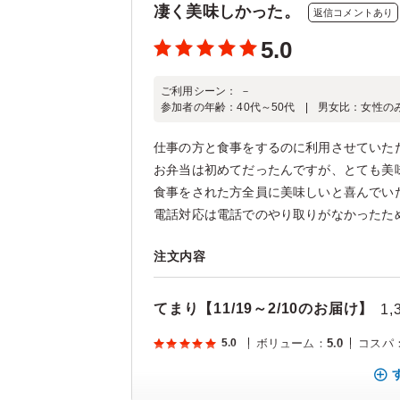
凄く美味しかった。
返信コメントあり
5.0
ご利用シーン：
－
参加者の年齢：
40代～50代
男女比：
女性の
仕事の方と食事をするのに利用させていた
お弁当は初めてだったんですが、とても美
食事をされた方全員に美味しいと喜んでい
電話対応は電話でのやり取りがなかったた
注文内容
てまり【11/19～2/10のお届け】
1,
5.0
ボリューム
：
5.0
コスパ