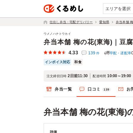
エリアを選択
仕出し弁当・宅配デリバリー
愛知県
弁当本舗 
ウメノハナトウカイ
弁当本舗 梅の花(東海)｜豆
4.33
139
早配・遅配率
件
インボイス対応
和食
2日前11:30
10:00～19:00
注文締切日時
配達時間
弁当一覧
口コミ
お
139
弁当本舗 梅の花(東海
評価