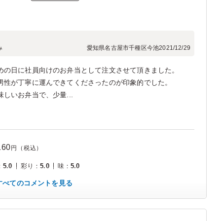
み
愛知県名古屋市千種区今池
2021/12/29
めの日に社員向けのお弁当として注文させて頂きました。
男性が丁寧に運んできてくださったのが印象的でした。
しいお弁当で、少量...
160
円（税込）
：
5.0
彩り
：
5.0
味
：
5.0
すべてのコメントを見る