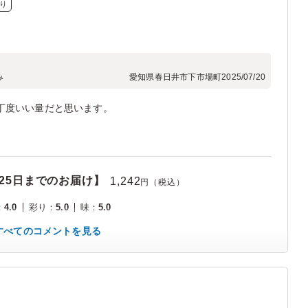
り
み
愛知県春日井市下市場町
2025/07/20
丁度いい量だと思います。
25日までのお届け】
1,242
円（税込）
：
4.0
彩り
：
5.0
味
：
5.0
すべてのコメントを見る