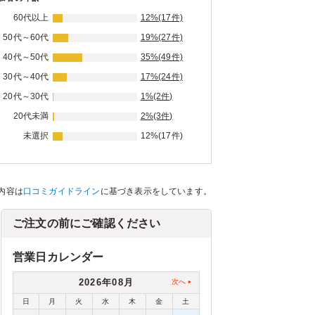
60代以上
12%(17件)
50代～60代
19%(27件)
40代～50代
35%(49件)
30代～40代
17%(24件)
20代～30代
1%(2件)
20代未満
2%(3件)
未選択
12%(17件)
内容は
口コミガイドライン
に基づき表示をしています。
ご注文の前にご確認ください
営業日カレンダー
2026年08月
次へ
日
月
火
水
木
金
土