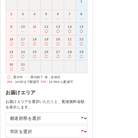
1
－
2
3
4
5
6
7
8
－
－
－
－
－
－
－
9
10
11
12
13
14
15
－
－
－
◯
◯
◯
◯
16
17
18
19
20
21
22
◯
◯
◯
◯
◯
◯
◯
23
24
25
26
27
28
29
◯
◯
◯
◯
◯
◯
◯
30
31
◯
◯
◯
：受付中
－
：受付終了
休
：定休日
AM
：14:00まで配達可
PM
：14:00から配達可
お届けエリア
お届けエリアを選択いただくと、配達無料金額
を表示します。