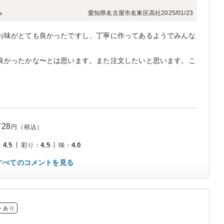
み
愛知県名古屋市名東区高社
2025/01/23
お味がとても良かったですし、丁寧に作ってあるようでみんな
良かったかな〜とは思います。また注文したいと思います。こ
728
円（税込）
：
4.5
彩り
：
4.5
味
：
4.0
すべてのコメントを見る
トあり