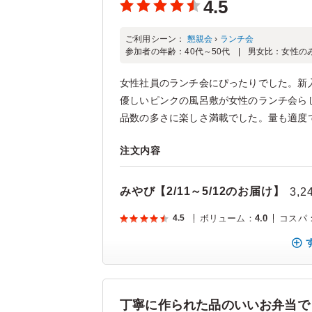
4.5
ご利用シーン：
懇親会
›
ランチ会
参加者の年齢：
40代～50代
男女比：
女性の
女性社員のランチ会にぴったりでした。新
優しいピンクの風呂敷が女性のランチ会ら
品数の多さに楽しさ満載でした。量も適度で
注文内容
みやび【2/11～5/12のお届け】
3,2
4.5
ボリューム
：
4.0
コスパ
丁寧に作られた品のいいお弁当で