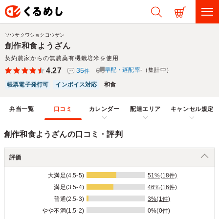
ソウサクワショクヨウザン
創作和食ようざん
契約農家からの無農薬有機栽培米を使用
4.27
35
早配・遅配率
-（集計中）
件
帳票電子発行可
インボイス対応
和食
弁当一覧
口コミ
カレンダー
配達エリア
キャンセル規定
創作和食ようざんの口コミ・評判
評価
大満足(4.5-5)
51%(18件)
満足(3.5-4)
46%(16件)
普通(2.5-3)
3%(1件)
やや不満(1.5-2)
0%(0件)