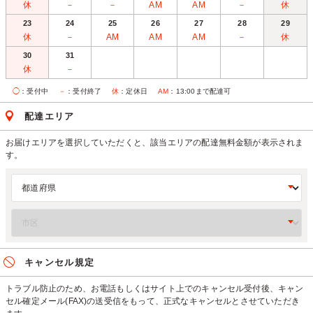
休
－
－
AM
AM
－
休
23
24
25
26
27
28
29
休
－
AM
AM
AM
－
休
30
31
休
－
◯
：受付中
－
：受付終了
休
：定休日
AM
：13:00まで配達可
配達エリア
お届けエリアを選択していただくと、該当エリアの配達無料金額が表示されま
す。
キャンセル規定
トラブル防止のため、お電話もしくはサイト上でのキャンセル受付後、キャン
セル確定メール(FAX)の送受信をもって、正式なキャンセルとさせていただき