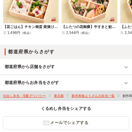
【花ごはん】チキン南蛮 柴漬けタルタルソース
【ふたつの花御膳】牛すきと鮭塩こうじ焼き
1,496円
2,544円
2,5
（税込）
（税込）
都道府県からさがす
都道府県から店舗をさがす
都道府県からお弁当をさがす
仕出し弁当・宅配デリバリー
東京都
創作和食ようざんの弁当一覧
創作
くるめし弁当をシェアする
メールでシェアする