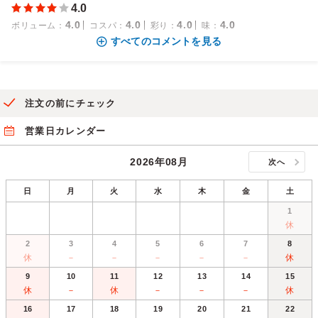
4.0
4.0
4.0
4.0
4.0
ボリューム
：
コスパ
：
彩り
：
味
：
すべてのコメントを見る
注文の前にチェック
営業日カレンダー
2026年08月
次へ
日
月
火
水
木
金
土
1
休
2
3
4
5
6
7
8
休
－
－
－
－
－
休
9
10
11
12
13
14
15
休
－
休
－
－
－
休
16
17
18
19
20
21
22