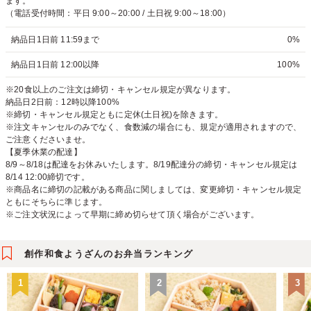
ます。
（電話受付時間：平日 9:00～20:00 / 土日祝 9:00～18:00）
納品日1日前 11:59まで
0%
納品日1日前 12:00以降
100%
※20食以上のご注文は締切・キャンセル規定が異なります。
納品日2日前：12時以降100%
※締切・キャンセル規定ともに定休(土日祝)を除きます。
※注文キャンセルのみでなく、食数減の場合にも、規定が適用されますので、
ご注意くださいませ。
【夏季休業の配達】
8/9～8/18は配達をお休みいたします。8/19配達分の締切・キャンセル規定は
8/14 12:00締切です。
※商品名に締切の記載がある商品に関しましては、変更締切・キャンセル規定
ともにそちらに準じます。
※ご注文状況によって早期に締め切らせて頂く場合がございます。
創作和食ようざんのお弁当ランキング
1
2
3