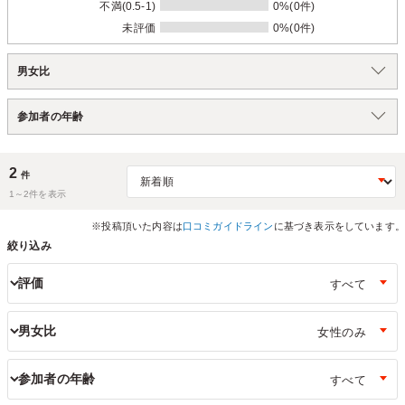
不満(0.5-1)
0%(0件)
未評価
0%(0件)
男女比
参加者の年齢
2
件
1～
2
件を表示
※投稿頂いた内容は
口コミガイドライン
に基づき表示をしています。
絞り込み
評価
男女比
参加者の年齢