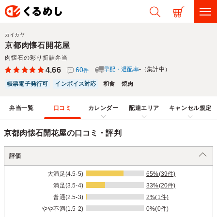
カイカヤ
京都肉懐石開花屋
肉懐石の彩り折詰弁当
4.66
60
早配・遅配率
-（集計中）
件
帳票電子発行可
インボイス対応
和食
焼肉
弁当一覧
口コミ
カレンダー
配達エリア
キャンセル規定
京都肉懐石開花屋の口コミ・評判
評価
大満足(4.5-5)
65%(39件)
満足(3.5-4)
33%(20件)
普通(2.5-3)
2%(1件)
やや不満(1.5-2)
0%(0件)