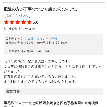
配達の方が丁寧ですごく感じがよかった。
返信コメントあり
5.0
株式会社サンセルモ
ご利用シーン：
会議・セミナー
›
研修
参加者の年齢：
30代～40代
男女比：
女性のみ
千葉県袖ケ浦市神納
2024/09/04
お弁当の内容、配達員の対応文句なしです。
２日前に個数変更の連絡をしたところ、丁寧に受け答えしていた
だきました。
従業員の教育が行き届いているなと感じました。
また利用しますのでよろしくお願いいたします。
注文内容
黒毛和牛ステーキと銀鱈西京焼きと四色手毬寿司の京都肉懐