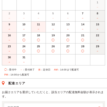
1
－
2
3
4
5
6
7
8
－
－
－
－
－
－
－
9
10
11
12
13
14
15
－
－
－
－
－
－
－
16
17
18
19
20
21
22
－
◯
◯
◯
◯
◯
－
23
24
25
26
27
28
29
－
◯
◯
◯
◯
◯
－
30
31
－
－
◯
：受付中
－
：受付終了
休
：定休日
AM
：14:00まで配達可
PM
：14:00から配達可
配達エリア
お届けエリアを選択していただくと、該当エリアの配達無料金額が表示されま
す。