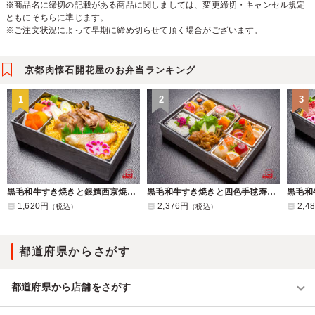
※商品名に締切の記載がある商品に関しましては、変更締切・キャンセル規定
ともにそちらに準じます。
※ご注文状況によって早期に締め切らせて頂く場合がございます。
京都肉懐石開花屋のお弁当ランキング
1
2
3
黒毛和牛すき焼きと銀鱈西京焼き京都肉懐石弁当
黒毛和牛すき焼きと四色手毬寿司の京都肉懐石弁当
1,620円
2,376円
2,4
（税込）
（税込）
都道府県からさがす
都道府県から店舗をさがす