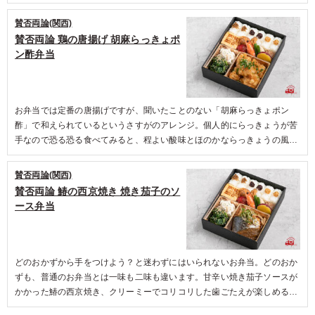
ろのみずみずしさが加わり、お箸が止まりません。人気のつくねは、口の
中で美味しさの羽根を広げて飛んでいきます。たまご焼きに押された賛否
賛否両論(関西)
両論の印が確かな自信の現れ。美味しさが身体を巡っていきます。そして
賛否両論 鶏の唐揚げ 胡麻らっきょポ
感動したのは、さつまいもレモン煮。全ての美味しさをすっと爽やかに包
ン酢弁当
み一つの作品に仕上げていました。
お弁当では定番の唐揚げですが、聞いたことのない「胡麻らっきょポン
酢」で和えられているというさすがのアレンジ。個人的にらっきょうが苦
手なので恐る恐る食べてみると、程よい酸味とほのかならっきょうの風
味。胡麻やネギも香り良く、唐揚げ自体とのバランスも良く美味。らっき
ょうが苦手な方にも試していただきたいです。店舗でも人気があるという
賛否両論(関西)
おかき揚げは初めての食感、これまた初めての杏トマトもフルーツのよう
賛否両論 鰆の西京焼き 焼き茄子のソ
に甘く、皮も剥かれ丁寧な調理がうかがえます。一品一品のこだわりを感
ース弁当
じ、美味しく楽しく笑顔になれるお弁当でした！
どのおかずから手をつけよう？と迷わずにはいられないお弁当。どのおか
ずも、普通のお弁当とは一味も二味も違います。甘辛い焼き茄子ソースが
かかった鰆の西京焼き、クリーミーでコリコリした歯ごたえが楽しめるポ
テトサラダ、ほろ苦さがクセになる青菜の胡麻和え、杏子の香りと優しい