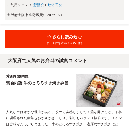
ご利用シーン：
懇親会
›
歓送迎会
大阪府大阪市生野区巽中
2025/07/11
さらに読み込む
（1～
6
件を表示 / 全27 件）
大阪府で人気のお弁当の試食コメント
賛否両論(関西)
賛否両論 牛のとろろすき焼き弁当
人気なのは確かな理由がある。改めて実感しました！蓋を開けると、丁寧
に調理された豪華なおかずがぎっしり。彩りもバランス抜群です。メイン
は旨味がたっぷりつまった、牛のとろろすき焼き。濃厚なすき焼きにとろ