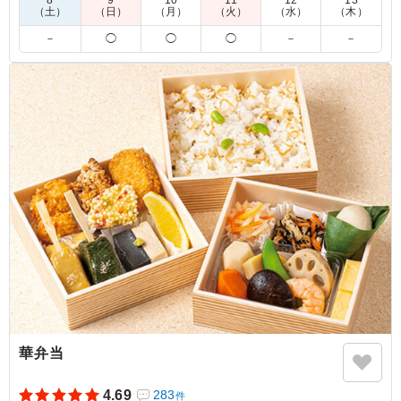
8
9
10
11
12
13
い。
（土）
（日）
（月）
（火）
（水）
（木）
－
◯
◯
◯
－
－
5.0
いつも「胡麻らっきょポン酢」を頼むのですが、お肉も柔
らかくて、味も濃すぎることなく、でもちゃんと味付けさ
れていてとても食べやすいと思います。副菜のほうれん草
胡麻和え等、野菜も豊富で嬉しいです。
ご利用シーン：
懇親会
›
歓送迎会
大阪府吹田市山田丘
2024/06/11
華弁当
4.69
283
件