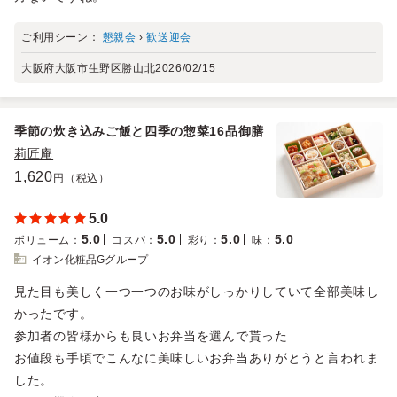
ご利用シーン：
懇親会
›
歓送迎会
大阪府大阪市生野区勝山北
2026/02/15
季節の炊き込みご飯と四季の惣菜16品御膳
莉匠庵
1,620
円（税込）
5.0
5.0
5.0
5.0
5.0
ボリューム
：
コスパ
：
彩り
：
味
：
イオン化粧品Gグループ
見た目も美しく一つ一つのお味がしっかりしていて全部美味し
かったです。
参加者の皆様からも良いお弁当を選んで貰った
お値段も手頃でこんなに美味しいお弁当ありがとうと言われま
した。