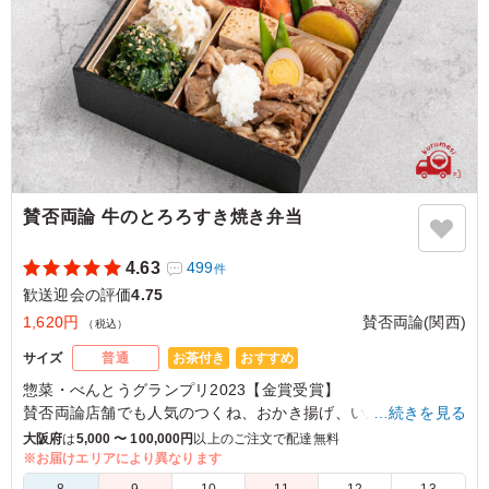
賛否両論 牛のとろろすき焼き弁当
4.63
499
件
歓送迎会の評価
4.75
1,620円
賛否両論(関西)
（税込）
お茶付き
おすすめ
サイズ
普通
惣菜・べんとうグランプリ2023【金賞受賞】
賛否両論店舗でも人気のつくね、おかき揚げ、いぶりがっこポ
…続きを見る
テサラをはじめ、彩り豊かな美味しさを詰め込みました。
大阪府
は
5,000 〜 100,000円
以上のご注文で配達無料
いつものたまごの代わりに今日はとろろですき焼きを楽しんで
※お届けエリアにより異なります
みませんか？ご飯が進む変わりすき焼きをぜひお試しくださ