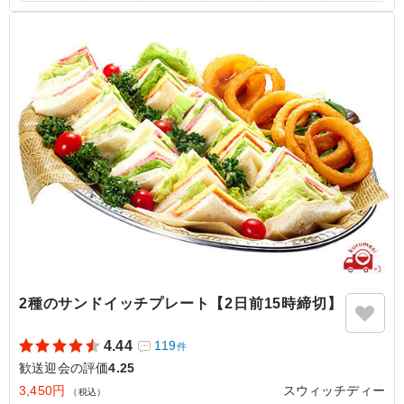
にも鮭のしっかりとした味付けが感じられ、 味の濃さと
風味のバランスがとても良いと思いました！ご飯も3種の
味が楽しめ、副菜も多く大満足でした！
ご利用シーン：
懇親会
›
歓送迎会
大阪府吹田市山田丘
2024/06/11
2種のサンドイッチプレート【2日前15時締切】
4.44
119
件
歓送迎会の評価
4.25
3,450円
スウィッチディー
（税込）