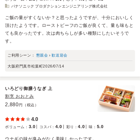
パナソニック プロダクションエンジニアリング株式会社
ご飯の量がすくないか？と思ったようですが、十分においしく
頂けたようです。ローストビーフのご飯が良くて、量も味もと
ても良かったです。次は肉ちらしが多い種類にしたいそうで
す。
ご利用シーン：
懇親会
›
歓送迎会
大阪府門真市松葉町
2026/07/14
いろどり御膳うなぎ 上
割烹 おおとみ
2,880
円（税込）
4.0
3.0
4.0
4.0
5.0
ボリューム
：
コスパ
：
彩り
：
味
：
ウナギの味が臭みがなく美味しかったです。