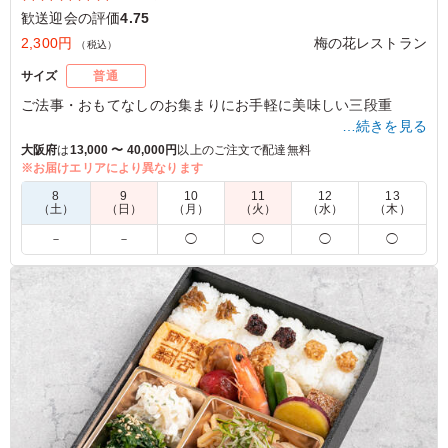
歓送迎会の評価
4.75
2,300円
梅の花レストラン
（税込）
サイズ
普通
ご法事・おもてなしのお集まりにお手軽に美味しい三段重
…続きを見る
※仕入れ状況によって、ご飯の具材が変更になります。
大阪府
は
13,000 〜 40,000円
以上のご注文で配達無料
※お届けエリアにより異なります
4.5
8
9
10
11
12
13
（土）
（日）
（月）
（火）
（水）
（木）
見た目も味もボリュームも申し分ない美味しさでした。宅
－
－
◯
◯
◯
◯
配でここまでのクオリティーは素晴らしいと思います。総
合評価でマイナス０．５の理由は、タレを何に使用したら
良かったのかわからなかったからです。サイト等で調べる
とわかったのかもしれませんが、食べている時に調べる事
は難しいかな、と感じました。食べ慣れている人にとって
は必要がないのかもしれませんが、せっかくなら使用して
みたかったですし、何に使用してみたら良かったのかが、
その場でわかれば嬉しいです。
ご利用シーン：
懇親会
›
歓送迎会
京都府京都市伏見区桝形町
2023/01/04