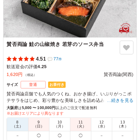
賛否両論 鮭の山椒焼き 若芽のソース弁当
4.51
77
件
歓送迎会の評価
4.25
1,620円
賛否両論(関西)
（税込）
お茶付き
サイズ
普通
賛否両論店舗でも人気のつくね、おかき揚げ、いぶりがっこポ
テサラをはじめ、彩り豊かな美味しさを詰め込みました。
…続きを見る
爽やかな若芽の風味が鮭の美味しさを引き立てます。山椒香
大阪府
は
5,000 〜 100,000円
以上のご注文で配達無料
る、ちょっとオトナの鮭弁です。
※お届けエリアにより異なります
8
9
10
11
12
13
（土）
（日）
（月）
（火）
（水）
（木）
5.0
－
◯
◯
◯
－
－
今回こちらのお弁当を初めて食べました。山椒の風味の中