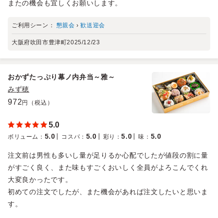
またの機会も宜しくお願いします。
ご利用シーン：
懇親会
›
歓送迎会
大阪府吹田市豊津町
2025/12/23
おかずたっぷり幕ノ内弁当～雅～
みず穂
972
円（税込）
5.0
5.0
5.0
5.0
5.0
ボリューム
：
コスパ
：
彩り
：
味
：
注文前は男性も多いし量が足りるか心配でしたが値段の割に量
がすごく良く、また味もすごくおいしく全員がよろこんでくれ
大変良かったです。
初めての注文でしたが、また機会があれば注文したいと思いま
す。