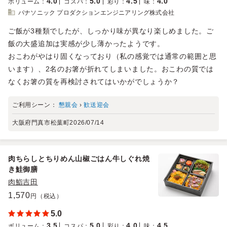
4.0
5.0
4.5
4.0
ボリューム
：
コスパ
：
彩り
：
味
：
パナソニック プロダクションエンジニアリング株式会社
ご飯が3種類でしたが、しっかり味が異なり楽しめました。ご
飯の大盛追加は実感が少し薄かったようです。
おこわがやはり固くなっており（私の感覚では通常の範囲と思
います）、2名のお箸が折れてしまいました。おこわの質では
なくお箸の質を再検討されてはいかがでしょうか？
ご利用シーン：
懇親会
›
歓送迎会
大阪府門真市松葉町
2026/07/14
肉ちらしとちりめん山椒ごはん牛しぐれ焼
き鮭御膳
肉鮨吉田
1,570
円（税込）
5.0
3.5
5.0
4.0
4.5
ボリューム
：
コスパ
：
彩り
：
味
：