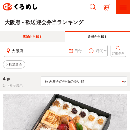
大阪府 - 歓送迎会弁当ランキング
店舗から探す
弁当から探す
大阪府
日付
詳細条件
歓送迎会
4
件
1～
4
件を表示