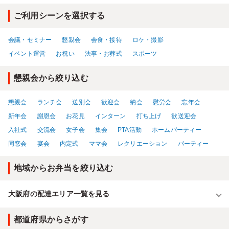
甘さが嬉しい杏子トマト。全てのおかずに賛否両論のこだわりが感じられ
ご利用シーンを選択する
ました。幅広い年齢層のお客さまに食べていただきたいお弁当です。
会議・セミナー
懇親会
会食・接待
ロケ・撮影
イベント運営
お祝い
法事・お葬式
スポーツ
懇親会から絞り込む
懇親会
ランチ会
送別会
歓迎会
納会
慰労会
忘年会
新年会
謝恩会
お花見
インターン
打ち上げ
歓送迎会
入社式
交流会
女子会
集会
PTA活動
ホームパーティー
同窓会
宴会
内定式
ママ会
レクリエーション
パーティー
地域からお弁当を絞り込む
大阪府の配達エリア一覧を見る
都道府県からさがす