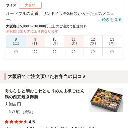
サイズ
大きい
オードブルの定番、サンドイッチ2種類が入った人気メニュ
ー。
…続きを見る
大阪府
は
5,000 〜 30,000円
以上のご注文で配達無料
※写真は8人前です。1人前分追加または5人前へ変更が可能で
※お届けエリアにより異なります
す。変更は下記プルダウンよりご選択できます。
8
9
10
11
12
13
※オードブル・プレート商品はドリンク類が限定価格でご注文
（土）
（日）
（月）
（火）
（水）
（木）
可能です。カテゴリ：オプション欄からご選択ください。
◯
◯
◯
◯
◯
◯
※画像にはパセリがございますが、現在パセリを使用しており
ません。ご了承くださいませ
※1皿あたり8人前となります。
大阪府でご注文頂いたお弁当の口コミ
5.0
ナガセケムテックス株式会社
人気殺到
肉ちらしと鯛おこわとちりめん山椒ごはん
鶏の西京焼き御膳
ご利用シーン：
懇親会
›
歓送迎会
肉鮨吉田
大阪府堺市堺区匠町
2024/03/28
1,570
円（税込）
4.5