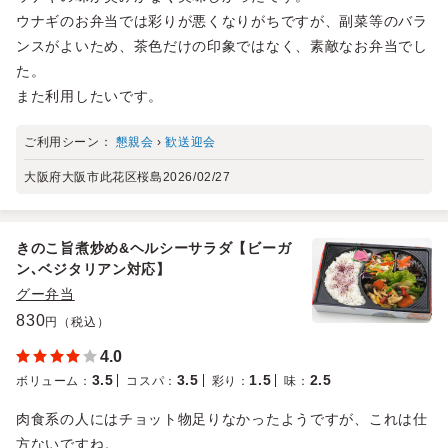
ウナギのお弁当では彩りが悪くなりがちですが、副菜等のバラ
ンスがよいため、茶色だけの印象ではなく、素敵なお弁当でし
た。
また利用したいです。
ご利用シーン：
懇親会
›
歓送迎会
大阪府大阪市此花区桜島
2026/02/27
きのこ旨煮炒め&ヘルシーサラダ【ビーガ
ン､ベジタリアン対応】
グー弁当
830
円（税込）
4.0
3.5
3.5
1.5
2.5
ボリューム
：
コスパ
：
彩り
：
味
：
肉食系の人にはチョット物足りなかったようですが、これは仕
方ないですね。