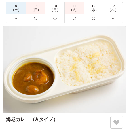
8
9
10
11
12
13
※喫食までにバターが溶けてしまう場合がございます。冷蔵庫
（土）
（日）
（月）
（火）
（水）
（木）
等で保管できるご用意をお願い致します。
－
◯
◯
◯
◯
－
※オプションにて店舗ロゴ入りの紙のスリーブケース(化粧箱)
をご用意しております。ご希望の際は下記「ご飯の種類」プル
ダウンよりご選択ください。
また、画像サンプルはカテゴリ：「オプション」内の「スリー
ブケース(化粧箱)」をご参照ください。各商品共通のケースと
なります。
5.0
株式会社カスタネット
王道のビーフカレー。カレーにしっかりとビーフの入った
カレーは大好評でした。ボリュームもあり男性スタッフも
しっかりと食べていました。ジャガイモにはバターもつい
てさらに満足しました。
ご利用シーン：
ロケ・撮影
›
撮影
埼玉県川越市新宿町
2023/10/17
海老カレー（Aタイプ）