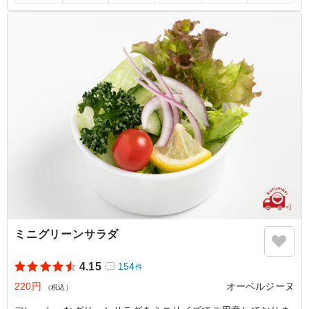
ださい。
5.0
株式会社えすと
オーベルジーヌのカレーを初めて食べた時の衝撃が忘れら
れずついリピートしてしまいます。 特にビーフカレー
は、大きな牛肉がゴロゴロ入っているのが特徴で風味もよ
く人気です。辛さもちょうど良かったです。 また頼みま
す。
ご利用シーン：
ロケ・撮影
›
ロケ
東京都大田区南雪谷
2026/05/14
ミニグリーンサラダ
4.15
154
件
220円
オーベルジーヌ
（税込）