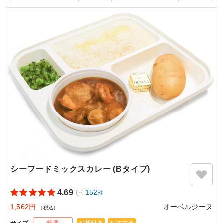
等で保管できるご用意をお願い致します。
※オプションにて店舗ロゴ入りの紙のスリーブケース(化粧箱)
をご用意しております。ご希望の際は下記「ご飯の種類」プル
ダウンよりご選択ください。
また、画像サンプルはカテゴリ：「オプション」内の「スリー
ブケース(化粧箱)」をご参照ください。各商品共通のケースと
なります。
5.0
宗教法人 密蔵院
今回は中辛を選択しました。 辛さとしては某チェーン店
の3・4辛ぐらいと想定いたします。 初めは甘く、後を引
く辛さ、絶妙です。 そして、そのままのジャガイモ。バ
ターを付けて食べると良い箸休めになります。 リピート
いたします。
ご利用シーン：
イベント運営
›
イベントスタッフ
シーフードミックスカレー (Bタイプ)
埼玉県川口市安行原
2025/02/06
4.69
152
件
1,562円
オーベルジーヌ
（税込）
お茶付き
おすすめ