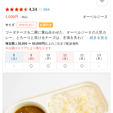
4.34
16
件
1,000円
オーベルジーヌ
（税込）
お茶付き
サイズ
やや小さい
ゴーダチーズを二層に重ね合わせた、オーベルジーヌの人気カ
レー。とろーりと溶けるチーズは、主張を失わず、カレーのま
…続きを見る
ろやかさをドレスアップ。チーズ好きな方には、一度は召し上
埼玉県
は
30,000 〜 50,000円
以上のご注文で配達無料
がっていただきたい一品です。
※お届けエリアにより異なります
8
9
10
11
12
13
※オプションにてスリーブケース(化粧箱)をご用意しておりま
（土）
（日）
（月）
（火）
（水）
（木）
す。ご希望の際は下記「ご飯の種類」プルダウンよりご選択く
－
◯
◯
◯
◯
－
ださい。
5.0
株式会社えすと
オーベルジーヌのカレーはどこのお店のカレーよりも現場
で喜ばれる印象です。 特にチーズカレーは、大きなチー
ズが特徴でまろやかな味が人気です。辛さもちょうど良か
ったです。 また頼みます。