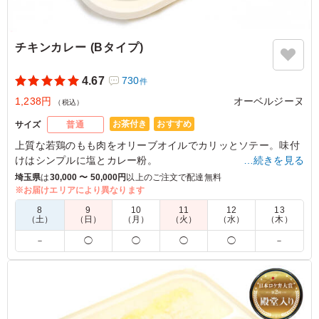
ご利用シーン：
会議・セミナー
›
勉強会
埼玉県さいたま市大宮区桜木町
2025/12/05
チキンカレー (Bタイプ)
4.67
730
件
1,238円
オーベルジーヌ
（税込）
お茶付き
おすすめ
サイズ
普通
上質な若鶏のもも肉をオリーブオイルでカリッとソテー。味付
けはシンプルに塩とカレー粉。
…続きを見る
コクのある欧風カレーと香ばしいチキンの相性は抜群。
埼玉県
は
30,000 〜 50,000円
以上のご注文で配達無料
リピーターさんも多い人気メニューです。
※お届けエリアにより異なります
8
9
10
11
12
13
※喫食までにバターが溶けてしまう場合がございます。冷蔵庫
（土）
（日）
（月）
（火）
（水）
（木）
等で保管できるご用意をお願い致します。
－
◯
◯
◯
◯
－
※オプションにて店舗ロゴ入りの紙のスリーブケース(化粧箱)
をご用意しております。ご希望の際は下記「ご飯の種類」プル
ダウンよりご選択ください。
また、画像サンプルはカテゴリ：「オプション」内の「スリー
ブケース(化粧箱)」をご参照ください。各商品共通のケースと