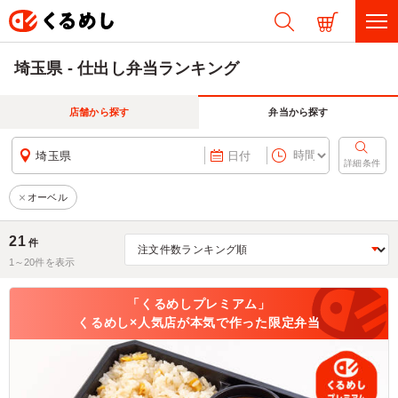
埼玉県 - 仕出し弁当ランキング
店舗から探す
弁当から探す
埼玉県
日付
詳細条件
オーベル
21
件
1～
20
件を表示
「くるめしプレミアム」
くるめし×人気店が本気で作った限定弁当