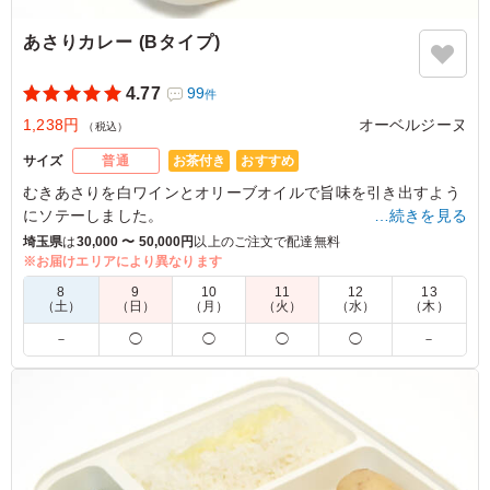
あさりカレー (Bタイプ)
4.77
99
件
1,238円
オーベルジーヌ
（税込）
お茶付き
おすすめ
サイズ
普通
むきあさりを白ワインとオリーブオイルで旨味を引き出すよう
にソテーしました。
…続きを見る
濃厚なカレールウの中にあさりの存在感をしっかり感じていた
埼玉県
は
30,000 〜 50,000円
以上のご注文で配達無料
だけます。
※お届けエリアにより異なります
8
9
10
11
12
13
※喫食までにバターが溶けてしまう場合がございます。冷蔵庫
（土）
（日）
（月）
（火）
（水）
（木）
等で保管できるご用意をお願い致します。
－
◯
◯
◯
◯
－
※オプションにて店舗ロゴ入りの紙のスリーブケース(化粧箱)
をご用意しております。ご希望の際は下記「ご飯の種類」プル
ダウンよりご選択ください。
また、画像サンプルはカテゴリ：「オプション」内の「スリー
ブケース(化粧箱)」をご参照ください。各商品共通のケースと
なります。