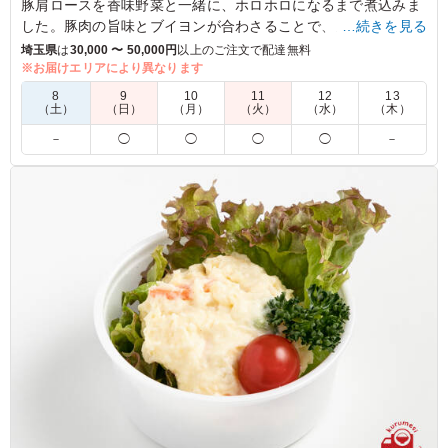
豚肩ロースを香味野菜と一緒に、ホロホロになるまで煮込みま
した。豚肉の旨味とブイヨンが合わさることで、カレーの魅力
…続きを見る
を引き立てます。濃厚だけど後味さっぱり。女性にも人気の高
埼玉県
は
30,000 〜 50,000円
以上のご注文で配達無料
い一品です。
※お届けエリアにより異なります
8
9
10
11
12
13
※オプションにてスリーブケース(化粧箱)をご用意しておりま
（土）
（日）
（月）
（火）
（水）
（木）
す。ご希望の際は下記「ご飯の種類」プルダウンよりご選択く
－
◯
◯
◯
◯
－
ださい。
4.5
株式会社ヴィスタ
本当はポテトも付けられたら良かったんですが、予算の関
係で諦めざるおえませんでした。ポテトはなくても「オー
ベルジーヌ」は「オーベルジヌだ！」と言ってくれる人も
いて、本当に嬉しかったです。
ご利用シーン：
－
埼玉県川口市上青木
2026/06/04