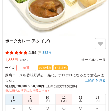
らリクエストを受けてました。念願のお弁当が食べること
ができてスタッフも喜んでおりました。ありがとうござい
ます。
ご利用シーン：
会議・セミナー
›
会議
埼玉県さいたま市大宮区吉敷町
2026/02/01
ポークカレー (Bタイプ)
4.64
382
件
1,238円
オーベルジーヌ
（税込）
お茶付き
おすすめ
サイズ
普通
豚肩ロースを香味野菜と一緒に、ホロホロになるまで煮込みま
した。
…続きを見る
豚肉の旨味とブイヨンが合わさることで、カレーの魅力を引き
埼玉県
は
30,000 〜 50,000円
以上のご注文で配達無料
立てます。
※お届けエリアにより異なります
濃厚だけど、後味さっぱり。女性にも人気の高い一品です。
8
9
10
11
12
13
（土）
（日）
（月）
（火）
（水）
（木）
※喫食までにバターが溶けてしまう場合がございます。冷蔵庫
－
◯
◯
◯
◯
－