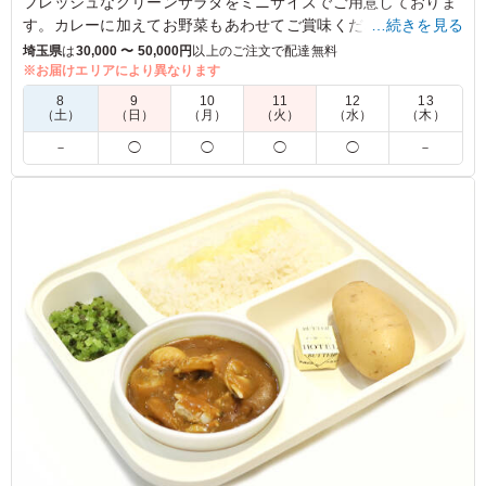
フレッシュなグリーンサラダをミニサイズでご用意しておりま
す。カレーに加えてお野菜もあわせてご賞味ください
…続きを見る
埼玉県
は
30,000 〜 50,000円
以上のご注文で配達無料
※お届けエリアにより異なります
4.0
日本イーライリリー株式会社
8
9
10
11
12
13
カレーのみだと少し寂しかったので、こちらをつけさせて
（土）
（日）
（月）
（火）
（水）
（木）
いただきました。 ちゃんとしたサラダがきましたので、
－
◯
◯
◯
◯
－
カレーのみでは栄養バランスを少し気にされる方が多い場
合にとても良かったです。
ご利用シーン：
会議・セミナー
›
勉強会
埼玉県加須市佐波
2024/03/09