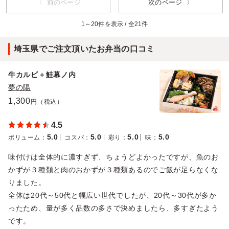
〈 前のページ
次のページ 〉
ダウンよりご選択ください。
また、画像サンプルはカテゴリ：「オプション」内の「スリー
1～20件を表示 / 全21件
ブケース(化粧箱)」をご参照ください。各商品共通のケースと
なります。
埼玉県でご注文頂いたお弁当の口コミ
5.0
株式会社テレビ東京制作
牛カルビ＋鮭幕ノ内
私も今回初めて食させて頂いたのですが、その前評判の通
夢の陽
りの美味さで感激いたしました。ゴロっと転がったじゃが
いもはなんだろうかと不思議でしたが、食べてみてその美
1,300
円（税込）
味さに納得いたしました。
4.5
ご利用シーン：
ロケ・撮影
›
ロケ
5.0
5.0
5.0
5.0
ボリューム
：
コスパ
：
彩り
：
味
：
埼玉県久喜市桜田
2022/07/18
味付けは全体的に濃すぎず、ちょうどよかったですが、魚のお
かずが３種類と肉のおかずが３種類あるのでご飯が足らなくな
りました。
全体は20代～50代と幅広い世代でしたが、20代～30代が多か
ったため、量が多く品数の多さで決めましたら、多すぎたよう
です。