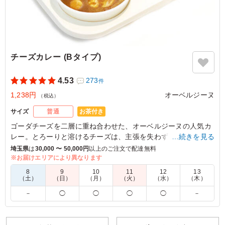
ガイモにはバターもついてさらに満足。程よいからさでお
子さまにもよいと思います。
ご利用シーン：
ロケ・撮影
›
撮影
埼玉県川越市新宿町
2023/10/17
チーズカレー (Bタイプ)
4.53
273
件
1,238円
オーベルジーヌ
（税込）
お茶付き
サイズ
普通
ゴーダチーズを二層に重ね合わせた、オーベルジーヌの人気カ
レー。とろーりと溶けるチーズは、主張を失わず、カレーのま
…続きを見る
ろやかさをドレスアップ。
埼玉県
は
30,000 〜 50,000円
以上のご注文で配達無料
チーズ好きな方には、一度は召し上がっていただきたい一品で
※お届けエリアにより異なります
す。
8
9
10
11
12
13
（土）
（日）
（月）
（火）
（水）
（木）
※喫食までにバターが溶けてしまう場合がございます。冷蔵庫
－
◯
◯
◯
◯
－
等で保管できるご用意をお願い致します。
※オプションにて店舗ロゴ入りの紙のスリーブケース(化粧箱)
をご用意しております。ご希望の際は下記「ご飯の種類」プル