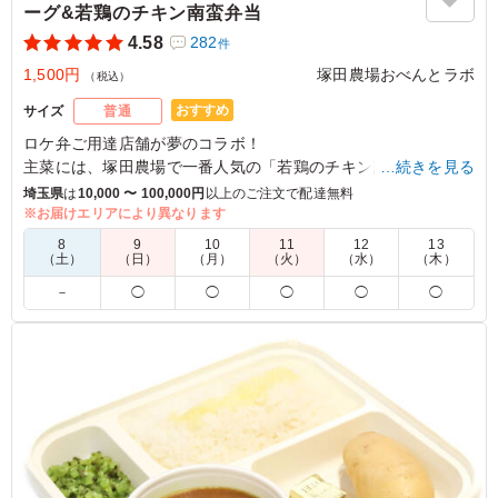
ーグ&若鶏のチキン南蛮弁当
4.58
282
件
1,500円
塚田農場おべんとラボ
（税込）
おすすめ
サイズ
普通
ロケ弁ご用達店舗が夢のコラボ！
主菜には、塚田農場で一番人気の「若鶏のチキン南蛮」と、九
…続きを見る
州産黒毛和牛と宮崎県産のブランド豚「まるみ豚」を使用した
埼玉県
は
10,000 〜 100,000円
以上のご注文で配達無料
特製ハンバーグを贅沢に盛り合わせました。
※お届けエリアにより異なります
オーベルジーヌの特製欧風カレーソースは甘さのあとにくるス
8
9
10
11
12
13
パイスの香りと深いコクが最大の特徴。
（土）
（日）
（月）
（火）
（水）
（木）
ご飯とはもちろん、主菜とも相性抜群！
－
◯
◯
◯
◯
◯
タルタルソースと絡めて、お好みで味の変化もお楽しみいただ
けます。
一つのお弁当で色々楽しめるのはコラボ弁当ならでは。
この機会に是非ご賞味下さい。
5.0
東横イン
今回インスタで芸能人が食べていて高評価だったとスタッ
フから聞いて、今度MTGお弁当はこれが良い！と前々か