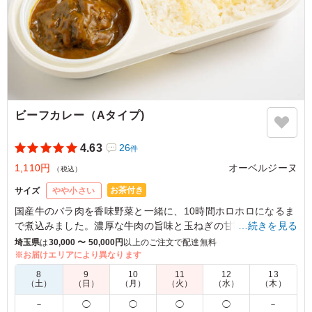
ご利用シーン：
ロケ・撮影
›
ロケ
東京都大田区南雪谷
2026/05/14
ビーフカレー（Aタイプ)
4.63
26
件
1,110円
オーベルジーヌ
（税込）
お茶付き
サイズ
やや小さい
国産牛のバラ肉を香味野菜と一緒に、10時間ホロホロになるま
で煮込みました。濃厚な牛肉の旨味と玉ねぎの甘味が程よくマ
…続きを見る
ッチ。酸味とコクと旨味を一度に味わえるオーベルジーヌの定
埼玉県
は
30,000 〜 50,000円
以上のご注文で配達無料
番カレーです。
※お届けエリアにより異なります
8
9
10
11
12
13
※オプションにてスリーブケース(化粧箱)をご用意しておりま
（土）
（日）
（月）
（火）
（水）
（木）
す。ご希望の際は下記「ご飯の種類」プルダウンよりご選択く
－
◯
◯
◯
◯
－