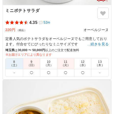
ミニポテトサラダ
4.35
53
件
220円
オーベルジーヌ
（税込）
定番人気のポテトサラダをオーベルジーヌでもご用意しており
ます。付合せてにぴったりなミニサイズです
…続きを見る
埼玉県
は
30,000 〜 50,000円
以上のご注文で配達無料
※お届けエリアにより異なります
5.0
8
9
10
11
12
13
最低配達料金に満たなかったので追加注文しました。メイ
（土）
（日）
（月）
（火）
（水）
（木）
ンのカレー弁当の方にごろっとしたじゃがいもが入ってい
－
◯
◯
◯
◯
－
るので、さらにポテサラだと芋すぎるかと思いましたが、
ポテサラも美味しいと評判でした。
ご利用シーン：
会議・セミナー
›
会議
埼玉県さいたま市大宮区桜木町
2025/10/21