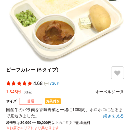
なります。
5.0
宗教法人 密蔵院
今回は中辛を選択しました。（前回は甘口） 口に入れた
瞬間は甘く、後からくるスパイスの辛さは中々で、みんな
「辛い」とうなっておりました。 ですが、スプーンが止
まることのない絶妙な加減で残す人は一人もいませんでし
た。
ご利用シーン：
イベント運営
›
イベントスタッフ
埼玉県川口市安行原
2025/02/06
ビーフカレー (Bタイプ)
4.68
736
件
1,346円
オーベルジーヌ
（税込）
お茶付き
サイズ
普通
国産牛のバラ肉を香味野菜と一緒に10時間、ホロホロになるま
で煮込みました。
…続きを見る
濃厚な牛肉の旨味と玉ねぎの甘味が程よくマッチ。酸味とコク
埼玉県
は
30,000 〜 50,000円
以上のご注文で配達無料
と旨味を一度に味わえるオーベルジーヌの定番カレーです。
※お届けエリアにより異なります