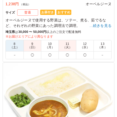
1,238円
オーベルジーヌ
（税込）
お茶付き
おすすめ
サイズ
普通
オーベルジーヌで使用する野菜は、ソテー、煮る、茹でるな
ど、それぞれの野菜にあった調理法で調理。
…続きを見る
大きめにカットしているので、ゴロゴロした食感をお楽しみい
埼玉県
は
30,000 〜 50,000円
以上のご注文で配達無料
ただけます。（野菜の内容は季節によって異なる場合がござい
※お届けエリアにより異なります
ます）
8
9
10
11
12
13
（土）
（日）
（月）
（火）
（水）
（木）
※喫食までにバターが溶けてしまう場合がございます。冷蔵庫
－
◯
◯
◯
◯
－
等で保管できるご用意をお願い致します。
※オプションにて店舗ロゴ入りの紙のスリーブケース(化粧箱)
をご用意しております。ご希望の際は下記「ご飯の種類」プル
ダウンよりご選択ください。
また、画像サンプルはカテゴリ：「オプション」内の「スリー
ブケース(化粧箱)」をご参照ください。各商品共通のケースと
なります。
5.0
株式会社カスタネット
言うことなしのカレーでした。カレーにはしっかりと野菜
が入っていて健康に気を遣う人にもよいと思います。ジャ