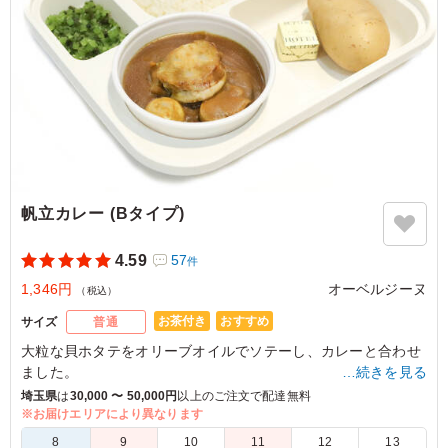
5.0
山本
あさりの濃厚な出汁がルーの深みと見事に融合しており、
一口ごとに旨味が広がる贅沢な味わいでした。具材のあさ
りもたっぷり入っていて、魚介の風味を存分に堪能できま
す。スパイスの華やかさと磯の香りが絶妙で、冷めても味
がぼやけず、最後まで飽きずに完食できる美味しさでし
た。魚介好きにはたまらない満足度の高いカレーです。
ご利用シーン：
ロケ・撮影
›
収録
帆立カレー (Bタイプ)
東京都渋谷区神宮前
2026/06/29
4.59
57
件
1,346円
オーベルジーヌ
（税込）
お茶付き
おすすめ
サイズ
普通
大粒な貝ホタテをオリーブオイルでソテーし、カレーと合わせ
ました。
…続きを見る
プリプリ食感が、食べ応え抜群です。
埼玉県
は
30,000 〜 50,000円
以上のご注文で配達無料
また、副菜のジャガイモはメークインを使っているので、甘味
※お届けエリアにより異なります
がありカレーを引き立たせます。
8
9
10
11
12
13