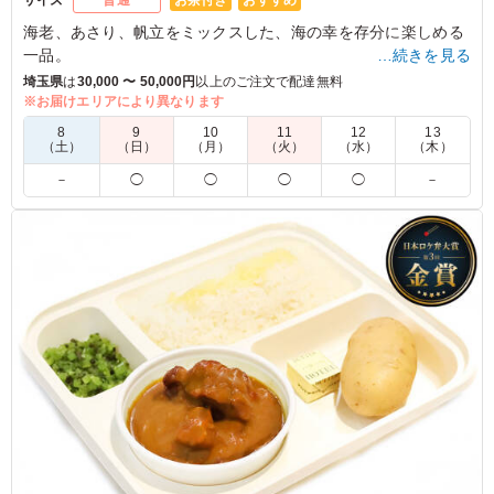
サイズ
普通
海老、あさり、帆立をミックスした、海の幸を存分に楽しめる
一品。
…続きを見る
シーフードのぷりぷりとした食感がたまりません。
埼玉県
は
30,000 〜 50,000円
以上のご注文で配達無料
うずら卵、マッシュルームも入って具だくさん。
※お届けエリアにより異なります
8
9
10
11
12
13
※喫食までにバターが溶けてしまう場合がございます。冷蔵庫
（土）
（日）
（月）
（火）
（水）
（木）
等で保管できるご用意をお願い致します。
－
◯
◯
◯
◯
－
※オプションにて店舗ロゴ入りの紙のスリーブケース(化粧箱)
をご用意しております。ご希望の際は下記「ご飯の種類」プル
ダウンよりご選択ください。
また、画像サンプルはカテゴリ：「オプション」内の「スリー
ブケース(化粧箱)」をご参照ください。各商品共通のケースと
なります。
5.0
女性が多めな勉強会で利用させていただきました。シーフ
ードはエビやホタテ、アサリまで入っていて感動でした。
女性が多かったので、ご飯がぎっしりで多かったとの声が
ありました。