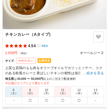
チキンカレー（Aタイプ)
4.54
46
件
1,000円
オーベルジーヌ
（税込）
お茶付き
サイズ
やや小さい
上質な若鶏のもも肉をオリーブオイルでカリッとソテー。コク
のある欧風カレーと香ばしいチキンの相性は抜群です。リピー
…続きを見る
ターさんも多い人気メニューをお愉しみください。
埼玉県
は
30,000 〜 50,000円
以上のご注文で配達無料
※お届けエリアにより異なります
※オプションにてスリーブケース(化粧箱)をご用意しておりま
8
9
10
11
12
13
す。ご希望の際は下記「ご飯の種類」プルダウンよりご選択く
（土）
（日）
（月）
（火）
（水）
（木）
ださい。
－
◯
◯
◯
◯
－