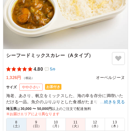
シーフードミックスカレー（Aタイプ）
4.80
5
件
1,326円
オーベルジーヌ
（税込）
お茶付き
サイズ
やや小さい
海老、あさり、帆立をミックスした、海の幸を存分に満喫いた
だける一品。魚介のぷりぷりとした食感がたまりません。うず
…続きを見る
ら卵やマッシュルームも入った、具沢山の濃厚カレーをお愉し
埼玉県
は
30,000 〜 50,000円
以上のご注文で配達無料
みください。
※お届けエリアにより異なります
8
9
10
11
12
13
※オプションにてスリーブケース(化粧箱)をご用意しておりま
（土）
（日）
（月）
（火）
（水）
（木）