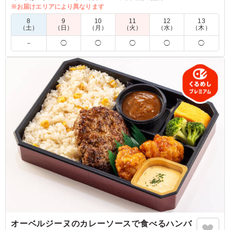
特製ハンバーグを贅沢に盛り合わせました。
※お届けエリアにより異なります
オーベルジーヌの特製欧風カレーソースは甘さのあとにくるス
8
9
10
11
12
13
パイスの香りと深いコクが最大の特徴。
（土）
（日）
（月）
（火）
（水）
（木）
ご飯とはもちろん、主菜とも相性抜群！
－
◯
◯
◯
◯
◯
タルタルソースと絡めて、お好みで味の変化もお楽しみいただ
けます。
一つのお弁当で色々楽しめるのはコラボ弁当ならでは。
この機会に是非ご賞味下さい。
5.0
東横イン
今回インスタで芸能人が食べていて高評価だったとスタッ
フから聞いて、今度MTGお弁当はこれが良い！と前々か
らリクエストを受けてました。念願のお弁当が食べること
ができてスタッフも喜んでおりました。ありがとうござい
ます。
ご利用シーン：
会議・セミナー
›
会議
埼玉県さいたま市大宮区吉敷町
2026/02/01
オーベルジーヌのカレーソースで食べるハンバ