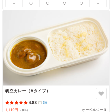
す。ご希望の際は下記「ご飯の種類」プルダウンよりご選択く
－
◯
◯
◯
◯
－
ださい。
5.0
株式会社f4samurai
大きめの具がゴロゴロはいっており満足度は高かったで
す。見た目以上にお腹にたまります。ある程度冷めた状態
で食べたので少し温めてから食せば良かったかも、と思い
ました。
ご利用シーン：
会議・セミナー
›
ランチミーティング
東京都千代田区外神田
2024/08/01
帆立カレー（Aタイプ）
4.83
3
件
1,110円
オーベルジーヌ
（税込）