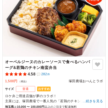
オーベルジーヌのカレーソースで食べるハンバ
ーグ&若鶏のチキン南蛮弁当
4.58
282
件
1,500円
塚田農場おべんとラボ
（税込）
おすすめ
サイズ
普通
ロケ弁ご用達店舗が夢のコラボ！
主菜には、塚田農場で一番人気の「若鶏のチキン南蛮」と、九
…続きを見る
州産黒毛和牛と宮崎県産のブランド豚「まるみ豚」を使用した
埼玉県
は
10,000 〜 100,000円
以上のご注文で配達無料