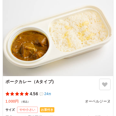
4.5
株式会社ヴィスタ
チキンは大人気でした！今回「ポークカレー」との２択で
したが、最初は人気を２分していたのですが、若い人たち
が続々と取りにくると、チキンカレーがあっという間に売
り切れてしまいました。やっぱり筋トレしている若い人た
ちには、チキンなんだと実感しました。
ご利用シーン：
－
埼玉県川口市上青木
2026/06/04
ポークカレー（Aタイプ)
4.56
24
件
1,000円
オーベルジーヌ
（税込）
お茶付き
サイズ
やや小さい