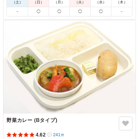
（土）
（日）
（月）
（火）
（水）
（木）
※喫食までにバターが溶けてしまう場合がございます。冷蔵庫
－
◯
◯
◯
◯
－
等で保管できるご用意をお願い致します。
※オプションにて店舗ロゴ入りの紙のスリーブケース(化粧箱)
をご用意しております。ご希望の際は下記「ご飯の種類」プル
ダウンよりご選択ください。
また、画像サンプルはカテゴリ：「オプション」内の「スリー
ブケース(化粧箱)」をご参照ください。各商品共通のケースと
なります。
5.0
前回中辛を注文させていただきましたが、美味しいけど辛
いという意見があったので、今回は甘口で注文しました。
食べた瞬間は辛くないですが、じわじわとスパイスが効い
てきて美味しいです。ホタテがたくさん入っており、具材
も大きいとレビューで見ていましたが、ほんとに大きくて
食べ応えありました。
野菜カレー (Bタイプ)
ご利用シーン：
会議・セミナー
›
勉強会
埼玉県さいたま市大宮区桜木町
2025/04/30
4.62
241
件