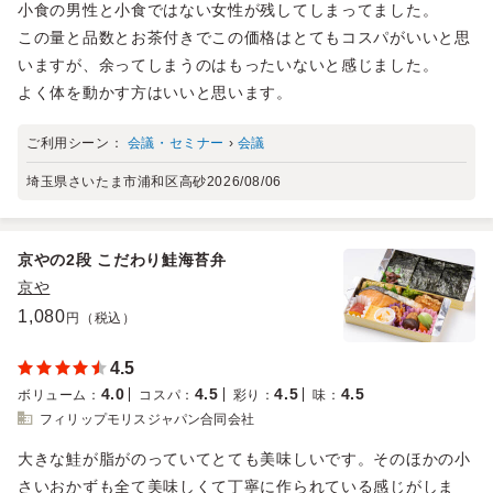
小食の男性と小食ではない女性が残してしまってました。
この量と品数とお茶付きでこの価格はとてもコスパがいいと思
いますが、余ってしまうのはもったいないと感じました。
よく体を動かす方はいいと思います。
ご利用シーン：
会議・セミナー
›
会議
埼玉県さいたま市浦和区高砂
2026/08/06
京やの2段 こだわり鮭海苔弁
京や
1,080
円（税込）
4.5
4.0
4.5
4.5
4.5
ボリューム
：
コスパ
：
彩り
：
味
：
フィリップモリスジャパン合同会社
大きな鮭が脂がのっていてとても美味しいです。そのほかの小
さいおかずも全て美味しくて丁寧に作られている感じがしま