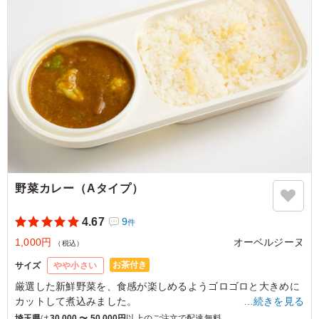
レーのルーが少なく見えたのですが、全くそんなことない
です。 ご飯の量もしっかり入っているのでお腹いっぱい
になります。 芋なしでちょうどよかったです。
ご利用シーン：
懇親会
›
ランチ会
東京都港区虎ノ門
2026/04/22
野菜カレー（Aタイプ）
4.67
9
件
1,000円
オーベルジーヌ
（税込）
お茶付き
サイズ
やや小さい
厳選した新鮮野菜を、食感が楽しめるようゴロゴロと大きめに
カットして煮込みました。
…続きを見る
埼玉県
は
30,000 〜 50,000円
以上のご注文で配達無料