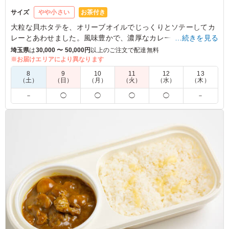
お茶付き
サイズ
やや小さい
大粒な貝ホタテを、オリーブオイルでじっくりとソテーしてカ
レーとあわせました。風味豊かで、濃厚なカレーとの相性も抜
…続きを見る
群です。
埼玉県
は
30,000 〜 50,000円
以上のご注文で配達無料
※お届けエリアにより異なります
※オプションにてスリーブケース(化粧箱)をご用意しておりま
8
9
10
11
12
13
す。ご希望の際は下記「ご飯の種類」プルダウンよりご選択く
（土）
（日）
（月）
（火）
（水）
（木）
ださい。
－
◯
◯
◯
◯
－
5.0
帆立の旨味がしっかり感じられ、カレーの濃厚なルーとも
よく合っていました。海鮮の風味が贅沢で特別感があり、
普段とは違った美味しさを楽しめました。aセットでした
が大満足です！
ご利用シーン：
懇親会
›
ランチ会
東京都板橋区赤塚
2026/05/25