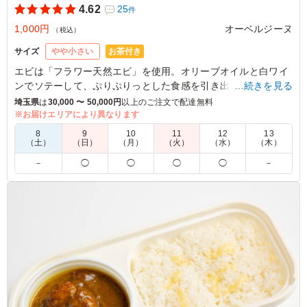
4.62
25
件
1,000円
オーベルジーヌ
（税込）
お茶付き
サイズ
やや小さい
エビは「フラワー天然エビ」を使用。オリーブオイルと白ワイ
ンでソテーして、ぷりぷりっとした食感を引き出しています。
…続きを見る
濃厚なカレーの中でもエビの美味しさが引き立つ一品です。
埼玉県
は
30,000 〜 50,000円
以上のご注文で配達無料
※お届けエリアにより異なります
※オプションにてスリーブケース(化粧箱)をご用意しておりま
8
9
10
11
12
13
す。ご希望の際は下記「ご飯の種類」プルダウンよりご選択く
（土）
（日）
（月）
（火）
（水）
（木）
ださい。
－
◯
◯
◯
◯
－
5.0
株式会社えすと
オーベルジーヌのカレーはいつ頼んでも全員に喜ばれるの
でありがたいです。 特に海老カレーは、海老の風味が強
く満足度が高いカレーです。辛さもちょうど良かったで
す。 また頼みます。
ご利用シーン：
ロケ・撮影
›
ロケ
東京都大田区南雪谷
2026/05/14