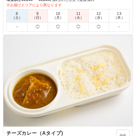
※季節によって野菜の内容が異なります。
※お届けエリアにより異なります
※オプションにてスリーブケース(化粧箱)をご用意しておりま
8
9
10
11
12
13
す。ご希望の際は下記「ご飯の種類」プルダウンよりご選択く
（土）
（日）
（月）
（火）
（水）
（木）
ださい。
－
◯
◯
◯
◯
－
4.0
株式会社NTTドコモ
初めてのオーベルジーヌカレーを注文された女性の方から
の声です。ファーストオーダーに迷ったあげく、定番の野
菜カレーを注文させていただきました。厳選されているで
あろう新鮮な野菜が、大きめにカットされていてしっかり
と食感を楽しむことができました！大満足のカレーでし
た。
ご利用シーン：
懇親会
›
ランチ会
東京都千代田区永田町
2025/06/19
チーズカレー（Aタイプ)