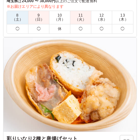
ご飯が進みすぎても足りなくなる心配はありません！
埼玉県
は
24,000 〜 38,000円
以上のご注文で配達無料
他店では真似できない圧倒的なボリュームとコスパをぜひ一度
※お届けエリアにより異なります
味わってください。
8
9
10
11
12
13
（土）
（日）
（月）
（火）
（水）
（木）
※極みからあげのソースを「自家製タルタルソース」・「のり
◯
◯
休
◯
◯
◯
塩スパイス」・「ヤンニョムソース」からお選びいただけま
す。下のプルダウンより選択してください。
5.0
株式会社東京コンサートシステム
こんなおいしいお弁当は初めてです。スタッフ大満足。
ご利用シーン：
ロケ・撮影
›
収録
東京都新宿区西新宿
2023/10/10
彩りいなり2種と唐揚げセット