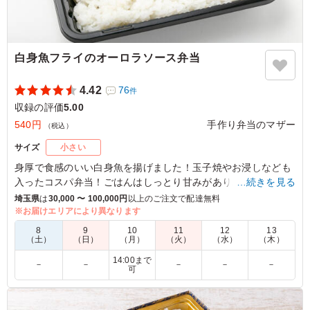
白身魚フライのオーロラソース弁当
4.42
76
件
収録の評価
5.00
540円
手作り弁当のマザー
（税込）
サイズ
小さい
身厚で食感のいい白身魚を揚げました！玉子焼やお浸しなども
入ったコスパ弁当！ごはんはしっとり甘みがあり、メインと副
…続きを見る
菜の詰まったシンプル弁当！是非ご賞味ください
埼玉県
は
30,000 〜 100,000円
以上のご注文で配達無料
※お届けエリアにより異なります
※季節や仕入れ状況により、副菜の内容が変わる場合がござい
8
9
10
11
12
13
ます。
（土）
（日）
（月）
（火）
（水）
（木）
14:00まで
－
－
－
－
－
可
5.0
厚めにカットされた白身フライは冷めてもべちゃべちゃに
ならずサクサク感が残っていてとても美味しかったです！