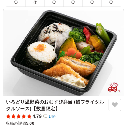
※写真は「坦々ご飯」です。
◯
休
◯
◯
◯
◯
5.0
株式会社ＮＨＫエンタープライズ
過去、中華のお弁当はあまりいい評判のものがなかったの
で、これでダメなら今後中華はやめようと思っていました
が、こちらのお弁当は「山椒が高級感を出したエビチリが
おいしくて全体的に味がとても良かった」「いろいろな味
が楽しめた」「これが出てきたら当たりだと思う」との声
が多数でした。私は食してませんがご飯も２色で見た目も
よかったです。しいていうと、お店ならいいと思います
が、切り刻んだチャーシューなど細かいおかずがいくつか
あって「１つくらいならいいけど、数が多いのではしで何
度も取りづらい」とのことでした。中華のお弁当の時はま
た注文させていただきます。
ご利用シーン：
ロケ・撮影
›
収録
東京都渋谷区神南
2022/06/30
いろどり温野菜のおむすび弁当 (鱈フライタル
タルソース)【数量限定】
4.79
14
件
収録の評価
5.00