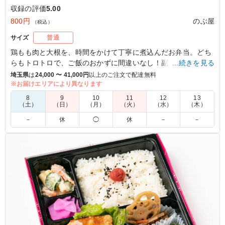
収録の評価
5.00
800円
のぶ屋
（税込）
サイズ
普通
鶏もも肉と大根を、時間をかけて丁寧に煮込んだお弁当。どち
らもトロトロで、ご飯のおかずに間違いなし！副菜も全て手作
…続きを見る
りで1つ1つ丁寧に作られています。
埼玉県
は
24,000 〜 41,000円
以上のご注文で配達無料
※お届けエリアにより異なります
5.0
8
9
10
11
12
13
（土）
（日）
（月）
（火）
（水）
（木）
大根煮がメインのお弁当は珍しいのでこちらを選びまし
－
休
◯
休
－
－
た。 大根にも鶏ももにもしっかり味が染み込んでいて、
どちらも柔らかくて美味しいです。 白ごはんとの相性も
良いのでとても満足度が高かったです。
ご利用シーン：
ロケ・撮影
›
収録
東京都港区六本木
2023/07/15