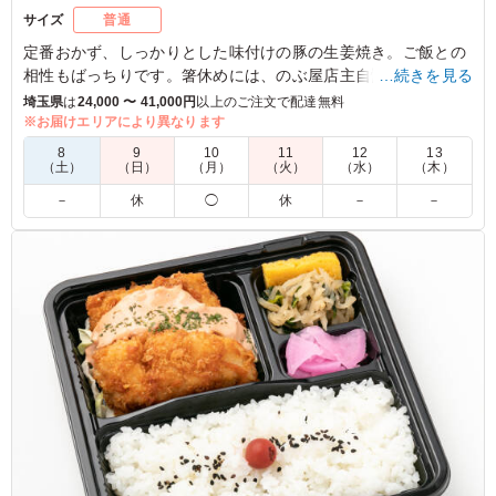
サイズ
普通
定番おかず、しっかりとした味付けの豚の生姜焼き。ご飯との
相性もばっちりです。箸休めには、のぶ屋店主自慢の副菜もお
…続きを見る
楽しみください。
埼玉県
は
24,000 〜 41,000円
以上のご注文で配達無料
※お届けエリアにより異なります
5.0
8
9
10
11
12
13
（土）
（日）
（月）
（火）
（水）
（木）
定番人気メニューの豚の生姜焼き、しっかりと味がついて
－
休
◯
休
－
－
いて白ごはんがどんどん進み、相性が抜群です。 メイン
以外の副菜もどれもしっかり美味しいので満足度が非常に
高いお弁当だなと感じました。
ご利用シーン：
ロケ・撮影
›
収録
東京都港区六本木
2023/07/15