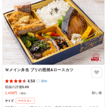
オーロラソースもとても美味しいですね。 もっとたくさ
ん食べたい！と思えるお弁当でした。
ご利用シーン：
ロケ・撮影
›
収録
東京都港区六本木
2023/09/09
Ｗメイン弁当 ブリの照焼&ロースカツ
4.50
30
件
収録の評価
5.00
1,458円
和い寿
（税込）
サイズ
やや大きい