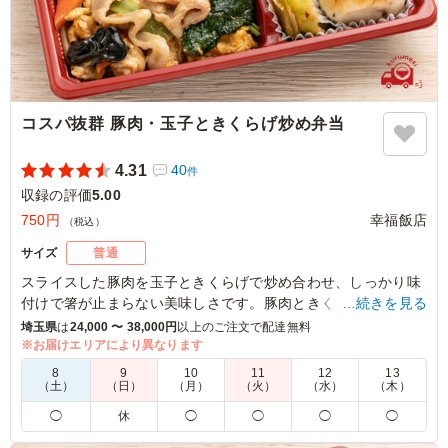
軽めのものがいいという人にはよく売れました！ しっか
りしたおにぎりも食べ応えがあってとてもよかったです！
また機会があれば注文したいです！
ご利用シーン：
ロケ・撮影
›
収録
東京都港区東新橋
2022/07/28
コスパ抜群 豚肉・玉子ときくらげ炒め弁当
4.31
40
件
収録の評価
5.00
750円
幸福飯店
（税込）
サイズ
普通
スライスした豚肉を玉子ときくらげで炒め合わせ、しっかり味
付けで箸が止まらない美味しさです。豚肉ときくらげが食べら
…続きを見る
れるお得感抜群なお弁当です。
埼玉県
は
24,000 〜 38,000円
以上のご注文で配達無料
※お届けエリアにより異なります
※写真は「焼き小龍包」になっておりますが現在「焼き小籠
8
9
10
11
12
13
包」はございません。
（土）
（日）
（月）
（火）
（水）
（木）
※点心は「手作り餃子」「自家製春巻き」からお選びいただけ
◯
休
◯
◯
◯
◯
ます。