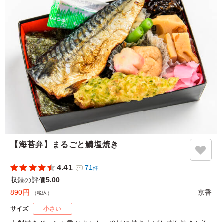
た味わいでした。鶏肉もパサつきがなく、しっとりとした
食感で丁寧な仕事ぶりがうかがえます。お肉の旨味と山椒
のアクセントが絶妙で、どなたにも喜ばれるバランスの良
い一品です。
ご利用シーン：
ロケ・撮影
›
収録
東京都渋谷区神宮前
2026/06/29
【海苔弁】まるごと鯖塩焼き
4.41
71
件
収録の評価
5.00
890円
京香
（税込）
サイズ
小さい