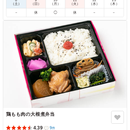
8
9
10
11
12
13
（土）
（日）
（月）
（火）
（水）
（木）
お魚メインのお弁当が欲しくこちらを選びました。 サバ
－
休
◯
休
－
－
の味噌煮は定番人気の和食メニューなので、他スタッフか
らも好評でした。 味もしっかり染みていてサバもふっく
ら柔らかくてとても美味しかったです！
ご利用シーン：
ロケ・撮影
›
収録
東京都港区六本木
2023/07/15
鶏もも肉の大根煮弁当
4.39
9
件