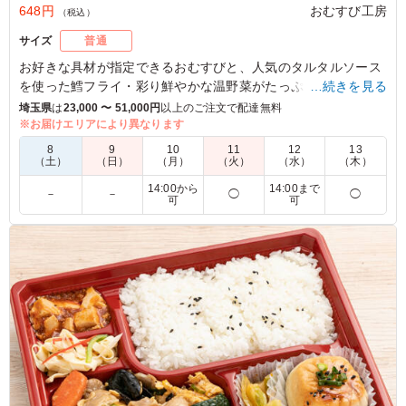
648円
おむすび工房
（税込）
サイズ
普通
お好きな具材が指定できるおむすびと、人気のタルタルソース
を使った鱈フライ・彩り鮮やかな温野菜がたっぷりの見た目も
…続きを見る
嬉しいお弁当。(1日に作成できる食数は100食までです。)
埼玉県
は
23,000 〜 51,000円
以上のご注文で配達無料
※お届けエリアにより異なります
下記よりおむすびを2種類お選びいただき、連絡事項にご記入
8
9
10
11
12
13
ください。
（土）
（日）
（月）
（火）
（水）
（木）
紅鮭/わさび菜/おかか/高菜漬け/明太子/ひじき煮/ツナ昆布/カリ
14:00から
14:00まで
－
－
◯
◯
カリ梅
可
可
※複数の組み合わせをご希望の場合、1種類につき4食以上にな
るようにお願い致します。また、種類のご指定が無い場合はお
任せとさせていただきます。
※温野菜のソースを「オリジナルトマトソース」、「まろやか
カレーソース」、「和風おろしソース」からお選びいただけま
す。下記プルダウンからお選びください。
5.0
日本テレビ放送網株式会社
野菜がたくさん入っていて女性に好評でしたが、男性でも