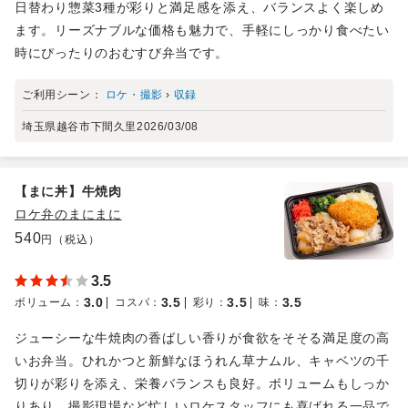
日替わり惣菜3種が彩りと満足感を添え、バランスよく楽しめ
ます。リーズナブルな価格も魅力で、手軽にしっかり食べたい
時にぴったりのおむすび弁当です。
ご利用シーン：
ロケ・撮影
›
収録
埼玉県越谷市下間久里
2026/03/08
【まに丼】牛焼肉
ロケ弁のまにまに
540
円（税込）
3.5
3.0
3.5
3.5
3.5
ボリューム
：
コスパ
：
彩り
：
味
：
ジューシーな牛焼肉の香ばしい香りが食欲をそそる満足度の高
いお弁当。ひれかつと新鮮なほうれん草ナムル、キャベツの千
切りが彩りを添え、栄養バランスも良好。ボリュームもしっか
りあり、撮影現場など忙しいロケスタッフにも喜ばれる一品で