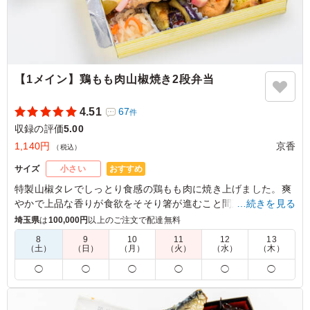
【1メイン】鶏もも肉山椒焼き2段弁当
4.51
67
件
収録の評価
5.00
1,140円
京香
（税込）
おすすめ
サイズ
小さい
特製山椒タレでしっとり食感の鶏もも肉に焼き上げました。爽
やかで上品な香りが食欲をそそり箸が進むこと間違いなしの至
…続きを見る
福の逸品を是非ご堪能ください。
埼玉県
は
100,000円
以上のご注文で配達無料
8
9
10
11
12
13
※お弁当容器は電子レンジ使用不可です。
（土）
（日）
（月）
（火）
（水）
（木）
◯
◯
◯
◯
◯
◯
5.0
山本
山椒の香りが爽やかに広がり、和食らしい上品で落ち着い