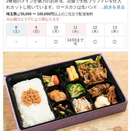
2種類のメインが魅力のお弁当。店舗で天然ブリフィレを仕入
れカットし焼いています。ロースカツは生パン粉を使用し、店
…続きを見る
舗で1枚ずつ丁寧にパン粉づけした和い寿自慢の逸品。
埼玉県
は
50,000 〜 100,000円
以上のご注文で配達無料
※お届けエリアにより異なります
※ご飯の種類を変更いただけます。
8
9
10
11
12
13
※写真は「白飯」です。
（土）
（日）
（月）
（火）
（水）
（木）
14:00まで
－
－
◯
◯
◯
可
5.0
どちらも主役級のオカズ2品で美味しかったです！ ごはん
もとっても美味しいお米で、大満足でした！５日間続いた
イベントの最終日に発注したのですが、最終日のお弁当タ
イムが一番盛り上がりました！
ご利用シーン：
ロケ・撮影
›
収録
東京都渋谷区神宮前
2023/06/16