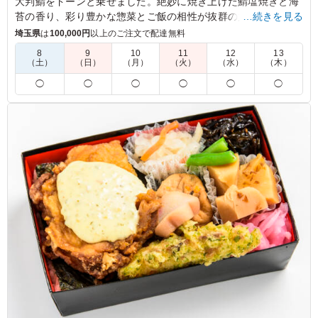
大判鯖をドーンと乗せました。絶妙に焼き上げた鯖塩焼きと海
苔の香り、彩り豊かな惣菜とご飯の相性が抜群の大人気の海苔
…続きを見る
弁です。
埼玉県
は
100,000円
以上のご注文で配達無料
8
9
10
11
12
13
（土）
（日）
（月）
（火）
（水）
（木）
5.0
ヤマモト
お弁当のフタを開けると、ドーンと乗った「まるごと鯖」
◯
◯
◯
◯
◯
◯
の圧倒的なボリュームに驚かされます！パリッと香ばしく
焼き上げられた皮と、脂がたっぷりと乗ったふっくらとし
た身の絶妙な塩加減がたまらなく、これぞ王道の美味しさ
です。
ご利用シーン：
ロケ・撮影
›
収録
東京都渋谷区神宮前
2026/06/08