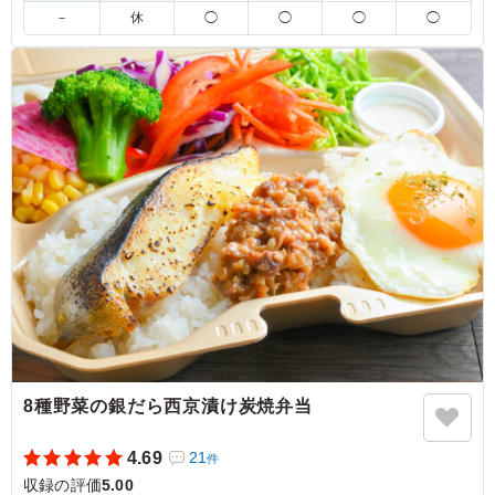
5.0
有限会社ドラゴンエンタテインメント
－
休
◯
◯
◯
◯
富山ブラックは味がしっかりとついており、私含め若手
ADから年配の技術さんと幅広い世代に好評でした！ どの
魚もしっかりと味がついており、とても美味しかったで
す！ 想像よりボリューミーで腹持ちもよかったです！
ご利用シーン：
ロケ・撮影
›
収録
東京都目黒区中目黒
2026/02/26
8種野菜の銀だら西京漬け炭焼弁当
4.69
21
件
収録の評価
5.00