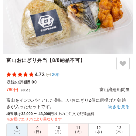
富山おにぎり弁当【8/8納品不可】
4.73
20
件
収録の評価
5.00
780円
富山湾廻船問屋
（税込）
富山をインスパイアした美味しいおにぎり2個に唐揚げと卵焼
きが入ったセットです。
…続きを見る
埼玉県
は
32,000 〜 43,000円
以上のご注文で配達無料
※具材指定の場合はご飯の種類プルダウンからお選びくださ
※お届けエリアにより異なります
い。
8
9
10
11
12
13
（土）
（日）
（月）
（火）
（水）
（木）