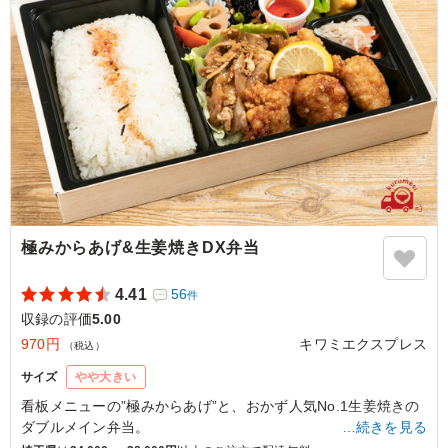
ご利用シーン：
ロケ・撮影
›
収録
東京都新宿区新宿
2023/06/26
極みからあげ&生姜焼きDX弁当
4.41
56
件
収録の評価
5.00
970円
キワミエクスプレス
（税込）
サイズ
やや大きい
看板メニューの”極みからあげ”と、おかず人気No.1生姜焼きの
ダブルメイン弁当。
…続きを見る