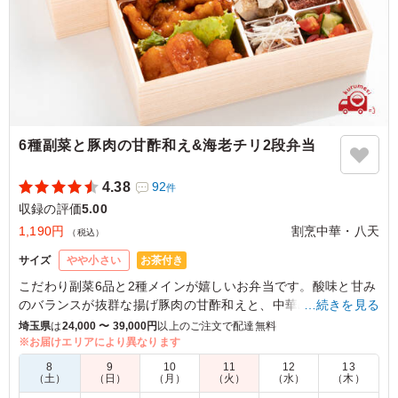
さんはいつもと違い、喜ばれました。とても美味しかった
です。
ご利用シーン：
ロケ・撮影
›
収録
東京都港区赤坂
2022/07/22
6種副菜と豚肉の甘酢和え&海老チリ2段弁当
4.38
92
件
収録の評価
5.00
1,190円
割烹中華・八天
（税込）
お茶付き
サイズ
やや小さい
こだわり副菜6品と2種メインが嬉しいお弁当です。酸味と甘み
のバランスが抜群な揚げ豚肉の甘酢和えと、中華の大人気メニ
…続きを見る
ュー海老チリをたっぷりとお楽しみください。
埼玉県
は
24,000 〜 39,000円
以上のご注文で配達無料
※お届けエリアにより異なります
※白米以外のご飯が「チャーハン」と「坦々ご飯」からお選び
8
9
10
11
12
13
いただけます。下のプルダウンより選択してください。
（土）
（日）
（月）
（火）
（水）
（木）