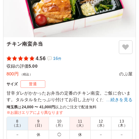
チキン南蛮弁当
4.56
16
件
収録の評価
5.00
800円
のぶ屋
（税込）
サイズ
普通
甘辛ダレがかかったお弁当の定番のチキン南蛮。ご飯に合いま
す。タルタルをたっぷり付けてお召し上がりください。副菜も
…続きを見る
全て手作りで1つ1つ丁寧に作られています。
埼玉県
は
24,000 〜 41,000円
以上のご注文で配達無料
※お届けエリアにより異なります
5.0
8
9
10
11
12
13
（土）
（日）
（月）
（火）
（水）
（木）
ちょっとガッツリ食べたい時におすすめなお弁当です。
－
休
◯
休
－
－
冷めたままいただいたのですがそれでも十分美味しかった