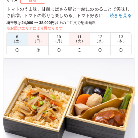
サイズ
普通
トマトのうま味、甘酸っぱさを卵と一緒に炒めることで美味し
さ倍増。トマトの彩りも楽しめる、トマト好きにはたまらない
…続きを見る
お弁当です。
埼玉県
は
24,000 〜 38,000円
以上のご注文で配達無料
※お届けエリアにより異なります
※点心は「手作り餃子」「自家製春巻き」からお選びいただけ
8
9
10
11
12
13
ます。
（土）
（日）
（月）
（火）
（水）
（木）
※下記プルダウンよりお選び下さい。
◯
休
◯
◯
◯
◯
※写真は「自家製春巻き」です。
5.0
とってもヘルシーで女性からの支持率が高かったです。
卵がふわふわでとても美味しかったです。 ご飯が少々硬
めなので食べる際は温めて食べるとさらに美味しく食べら
れると思います！
ご利用シーン：
ロケ・撮影
›
収録
東京都港区六本木
2023/06/28