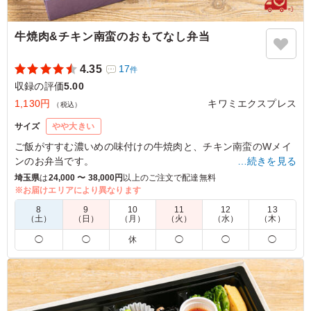
牛焼肉&チキン南蛮のおもてなし弁当
4.35
17
件
収録の評価
5.00
1,130円
キワミエクスプレス
（税込）
サイズ
やや大きい
ご飯がすすむ濃いめの味付けの牛焼肉と、チキン南蛮のWメイ
ンのお弁当です。
…続きを見る
彩り豊かに盛り付けられた副菜が、KIWAMI EXPRESSのおも
埼玉県
は
24,000 〜 38,000円
以上のご注文で配達無料
てなしの心を食べた人に伝えます。
※お届けエリアにより異なります
8
9
10
11
12
13
（土）
（日）
（月）
（火）
（水）
（木）
5.0
有限会社未来検索ブラジル
◯
◯
休
◯
◯
◯
チキン南蛮がうちの出演者には人気なので、即効選びまし
た。 焼肉もおいしいと評判がよく、チキン南蛮もよかっ
たとのことでした。 量も丁度良かったみたいで、男性陣
からも人気のお弁当でした。