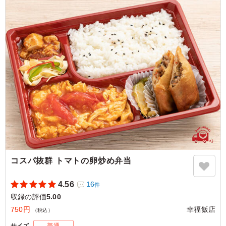
※下記プルダウンよりお選び下さい。
5.0
株式会社エナック
撮影ではこちらのお弁当が人気でした！豚肉・玉子ときく
らげの炒め物が特に香りが良くて美味しかったです！付け
合わせの麻婆豆腐が山椒が効いた本格的な味で素晴らしか
ったです。次は麻婆豆腐メインでいただきたいと思いま
す。おかずで春巻きもついてきますし、お米の量も多く男
性も大満足でした。物価高の中このボリュームでこの価格
はすごいと思います。
ご利用シーン：
ロケ・撮影
›
収録
東京都台東区東上野
2025/10/30
コスパ抜群 トマトの卵炒め弁当
4.56
16
件
収録の評価
5.00
750円
幸福飯店
（税込）