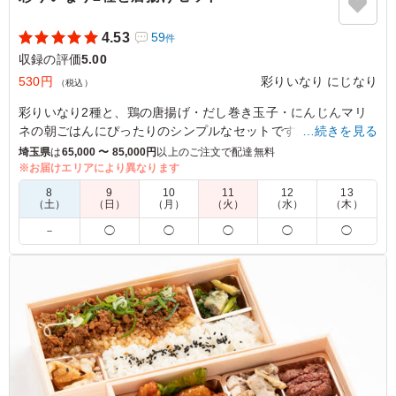
4.53
59
件
収録の評価
5.00
530円
彩りいなり にじなり
（税込）
彩りいなり2種と、鶏の唐揚げ・だし巻き玉子・にんじんマリ
ネの朝ごはんにぴったりのシンプルなセットです。彩りいなり
…続きを見る
は3パターンからお選びいただけます。
埼玉県
は
65,000 〜 85,000円
以上のご注文で配達無料
※お届けエリアにより異なります
※いなり寿司を下記3パターンからお選びいただけます。下の
8
9
10
11
12
13
プルダウンより選択してください。
（土）
（日）
（月）
（火）
（水）
（木）
「A：甘辛豚バラ大葉、わかめご飯」
－
◯
◯
◯
◯
◯
「B：生ハム、お豆オリーブ」
「C：ゆかりれんこん、さくらいなり」
※写真のいなり組み合わせはイメージとなります。
5.0
おいなりさんだけでなく、唐揚げなどのおかずも入ってい
て好評でした。ただ量は軽めかなと思います。軽食となる
と、おにぎりかサンドイッチになりがちですが、おいなり