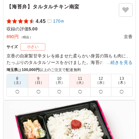
【海苔弁】タルタルチキン南蛮
4.45
170
件
収録の評価
5.00
890円
京香
（税込）
サイズ
小さい
京香の自家製甘辛タレを絡ませた柔らかい身質の鶏もも肉に、
たっぷりのタルタルソースをかけました。海苔の香り、彩り豊
…続きを見る
かな惣菜とご飯の相性が抜群の大人気の海苔弁です。
埼玉県
は
100,000円
以上のご注文で配達無料
8
9
10
11
12
13
（土）
（日）
（月）
（火）
（水）
（木）
5.0
山本
ジューシーなチキン南蛮に、たっぷりのタルタルソースが
◯
◯
◯
◯
◯
◯
かかっていて非常に満足感がありました。海苔弁ならでは
の、ご飯にタレや海苔が染み込んでいる感じが食欲をそそ
ります。冷めてもチキンが固くならず、美味しくいただけ
ました。
ご利用シーン：
ロケ・撮影
›
収録
東京都渋谷区神宮前
2026/06/29