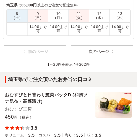
賛否両論の店舗で、お刺身に合わせて提供している「変わり醤
埼玉県
は
65,000円
以上のご注文で配達無料
油」を焼き魚に合う「ソース」にアレンジ。
8
9
10
11
12
13
焼き茄子の香ばしさが西京焼きとマッチして、くせになる美味
（土）
（日）
（月）
（火）
（水）
（木）
しさです。
14:00まで
14:00まで
14:00まで
14:00まで
14:00まで
－
可
可
可
可
可
5.0
NHKエンタープライズ
お魚がメインのお弁当が少ないので、今回こちらのお店に
〈 前のページ
次のページ 〉
お魚料理があり、 すぐに注文させて頂きました。 茄子の
ソースがとてもおいしくて食べやすかったです。 是非ま
1～20件を表示 / 全202件
たお願いしたいお弁当の１つになりました。
ご利用シーン：
ロケ・撮影
›
収録
埼玉県でご注文頂いたお弁当の口コミ
神奈川県横浜市緑区長津田
2021/09/21
おむすびと日替わり惣菜パックD (和風ツ
ナ昆布・高菜漬け)
おむすび工房
450
円（税込）
3.5
3.5
3.5
3.5
3.5
ボリューム
：
コスパ
：
彩り
：
味
：