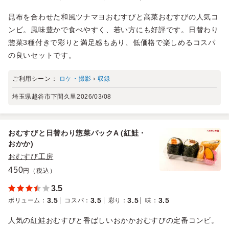
昆布を合わせた和風ツナマヨおむすびと高菜おむすびの人気コ
ンビ。風味豊かで食べやすく、若い方にも好評です。日替わり
惣菜3種付きで彩りと満足感もあり、低価格で楽しめるコスパ
の良いセットです。
ご利用シーン：
ロケ・撮影
›
収録
埼玉県越谷市下間久里
2026/03/08
おむすびと日替わり惣菜パックA (紅鮭・
おかか)
おむすび工房
450
円（税込）
3.5
3.5
3.5
3.5
3.5
ボリューム
：
コスパ
：
彩り
：
味
：
人気の紅鮭おむすびと香ばしいおかかおむすびの定番コンビ。