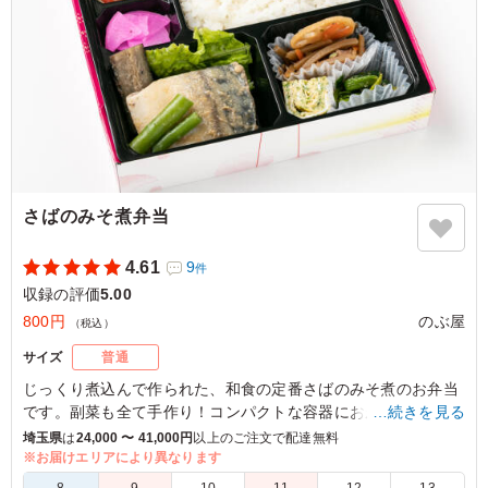
さばのみそ煮弁当
4.61
9
件
収録の評価
5.00
800円
のぶ屋
（税込）
サイズ
普通
じっくり煮込んで作られた、和食の定番さばのみそ煮のお弁当
です。副菜も全て手作り！コンパクトな容器におかずがびっし
…続きを見る
り詰まった、ロケ弁向き弁当です。
埼玉県
は
24,000 〜 41,000円
以上のご注文で配達無料
※お届けエリアにより異なります
5.0