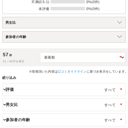
不満(0.5-1)
0%(0件)
未評価
0%(0件)
男女比
参加者の年齢
57
件
21～
40
件を表示
※投稿頂いた内容は
口コミガイドライン
に基づき表示をしています。
絞り込み
評価
男女比
参加者の年齢