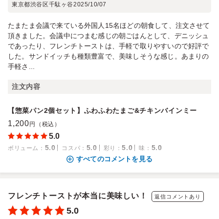
東京都渋谷区千駄ヶ谷
2025/10/07
たまたま会議で来ている外国人15名ほどの朝食して、注文させて
頂きました。会議中につまむ感じの朝ごはんとして、デニッシュ
であったり、フレンチトーストは、手軽で取りやすいので好評で
した。サンドイッチも種類豊富で、美味しそうな感じ。あまりの
手軽さ...
注文内容
【惣菜パン2個セット】ふわふわたまご&チキンバインミー
1,200
円（税込）
5.0
5.0
5.0
5.0
5.0
ボリューム
：
コスパ
：
彩り
：
味
：
すべてのコメントを見る
フレンチトーストが本当に美味しい！
返信コメントあり
5.0