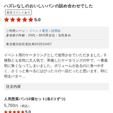
ハズレなしのおいしいパンの詰め合わせでした
返信コメントあり
5.0
ご利用シーン：
イベント運営
›
説明会
参加者の年齢：
20代～30代
男女比：
女性多め
東京都渋谷区恵比寿
2025/10/07
イベント用のケータリングとして使用させていただきました。5
種類とも女性に大人気で、準備したケータリングの中で、一番最
初に無くなってしまいました。ボリュームがあるのに食べやす
く、さくっと食べるにはぴったりの一品だったと思います。特に
明太バター...
注文内容
人気惣菜パン10個セット(各2コずつ)
5,700
円（税込）
5.0