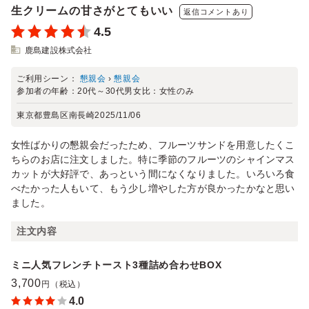
生クリームの甘さがとてもいい
返信コメントあり
4.5
鹿島建設株式会社
ご利用シーン：
懇親会
›
懇親会
参加者の年齢：
20代～30代
男女比：
女性のみ
東京都豊島区南長崎
2025/11/06
女性ばかりの懇親会だったため、フルーツサンドを用意したくこ
ちらのお店に注文しました。特に季節のフルーツのシャインマス
カットが大好評で、あっという間になくなりました。いろいろ食
べたかった人もいて、もう少し増やした方が良かったかなと思い
ました。
注文内容
ミニ人気フレンチトースト3種詰め合わせBOX
3,700
円（税込）
4.0