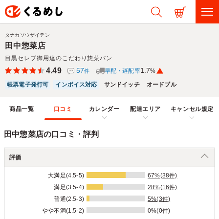
タナカソウザイテン
田中惣菜店
目黒セレブ御用達のこだわり惣菜パン
4.49
57
1.7
早配・遅配率
%
件
帳票電子発行可
インボイス対応
サンドイッチ
オードブル
商品一覧
口コミ
カレンダー
配達エリア
キャンセル規定
田中惣菜店の口コミ・評判
評価
大満足(4.5-5)
67%(38件)
満足(3.5-4)
28%(16件)
普通(2.5-3)
5%(3件)
やや不満(1.5-2)
0%(0件)