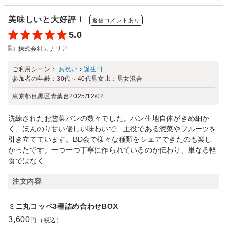
美味しいと大好評！
返信コメントあり
5.0
株式会社カナリア
ご利用シーン：
お祝い
›
誕生日
参加者の年齢：
30代～40代
男女比：
男女混合
東京都目黒区青葉台
2025/12/02
洗練されたお惣菜パンの数々でした。パン生地自体がきめ細か
く、ほんのり甘い優しい味わいで、主役である惣菜やフルーツを
引き立てています。BD会で様々な種類をシェアできたのも楽し
かったです。一つ一つ丁寧に作られているのが伝わり、単なる軽
食ではなく...
注文内容
ミニ丸コッペ3種詰め合わせBOX
3,600
円（税込）