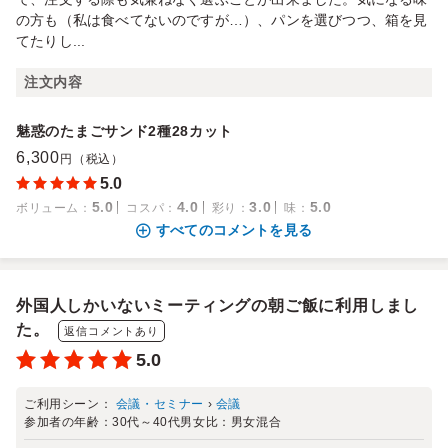
の方も（私は食べてないのですが…）、パンを選びつつ、箱を見
てたりし...
注文内容
魅惑のたまごサンド2種28カット
6,300
円（税込）
5.0
5.0
4.0
3.0
5.0
ボリューム
：
コスパ
：
彩り
：
味
：
すべてのコメントを見る
外国人しかいないミーティングの朝ご飯に利用しまし
た。
返信コメントあり
5.0
ご利用シーン：
会議・セミナー
›
会議
参加者の年齢：
30代～40代
男女比：
男女混合