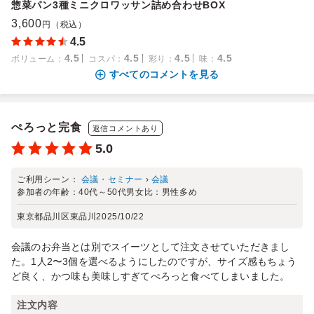
惣菜パン3種ミニクロワッサン詰め合わせBOX
3,600
円（税込）
4.5
4.5
4.5
4.5
4.5
ボリューム
：
コスパ
：
彩り
：
味
：
すべてのコメントを見る
ぺろっと完食
返信コメントあり
5.0
ご利用シーン：
会議・セミナー
›
会議
参加者の年齢：
40代～50代
男女比：
男性多め
東京都品川区東品川
2025/10/22
会議のお弁当とは別でスイーツとして注文させていただきまし
た。1人2〜3個を選べるようにしたのですが、サイズ感もちょう
ど良く、かつ味も美味しすぎてぺろっと食べてしまいました。
注文内容