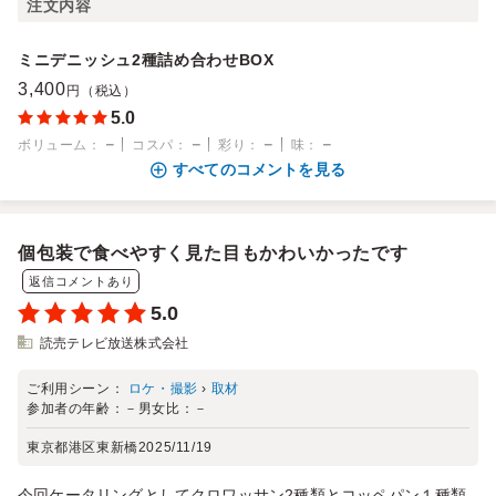
注文内容
ミニデニッシュ2種詰め合わせBOX
3,400
円（税込）
5.0
－
－
－
－
ボリューム
：
コスパ
：
彩り
：
味
：
すべてのコメントを見る
個包装で食べやすく見た目もかわいかったです
返信コメントあり
5.0
読売テレビ放送株式会社
ご利用シーン：
ロケ・撮影
›
取材
参加者の年齢：
－
男女比：
－
東京都港区東新橋
2025/11/19
今回ケータリングとしてクロワッサン2種類とコッペパン１種類