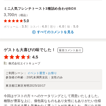
ミニ人気フレンチトースト3種詰め合わせBOX
3,700
円（税込）
5.0
3.5
4.0
4.0
5.0
ボリューム
：
コスパ
：
彩り
：
味
：
すべてのコメントを見る
ゲストも大喜びの味でした！
返信コメントあり
4.5
株式会社エイトキューブ
ご利用シーン：
イベント運営
›
お祭り
参加者の年齢：
20代未満
男女比：
女性のみ
東京都江東区有明
2025/10/17
今回はゲストの方々へのケータリングとして用意いたしました。
種類が豊富な上に、個包装なものもあり女性にもありがたい仕様
で、注文する際も気兼ねなく選ぶことが出来ました。気になる味