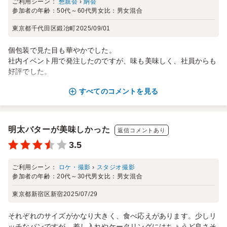
ご利用シーン：
懇親会
›
納会
参加者の年齢：
50代～60代
男女比：
男女混合
東京都千代田区鍛冶町
2025/09/01
個包装で見た目も華やかでした。
社内イベント用で発注したのですが、味も美味しく、社員からも
好評でした。
すべてのコメントを見る
明太バターが美味しかった
返信コメントあり
3.5
ご利用シーン：
ロケ・撮影
›
スタジオ撮影
参加者の年齢：
20代～30代
男女比：
男女混合
東京都新宿区新宿
2025/07/29
それぞれのサイズがかなり大きく、食べ応えがあります。少しリ
ッチなパンですが、差し入れやケータリングにはちょうど良さそ