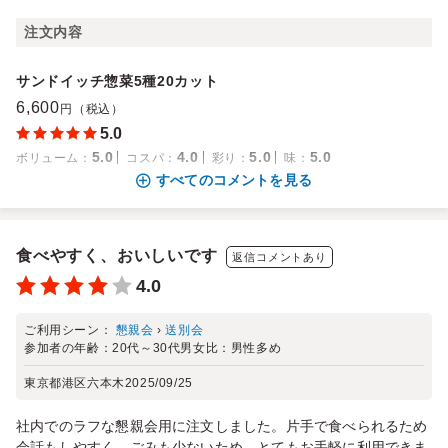
注文内容
サンドイッチ惣菜5種20カット
6,600
円（税込）
5.0
5.0
4.0
5.0
5.0
ボリューム
：
コスパ
：
彩り
：
味
：
すべてのコメントを見る
食べやすく、おいしいです
返信コメントあり
4.0
ご利用シーン：
懇親会
›
送別会
参加者の年齢：
20代～30代
男女比：
男性多め
東京都港区六本木
2025/09/25
社内でのラフな懇親会用に注文しました。片手で食べられるため
会話もしやすく、ごみも少ないため、とてもお手軽に利用できま