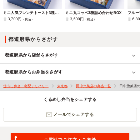
ミニ人気フレンチトースト3種詰め合わせBOX
ミニ丸コッペ3種詰め合わせBOX
フルー
3,700円
3,600円
6,8
（税込）
（税込）
都道府県からさがす
都道府県から店舗をさがす
都道府県からお弁当をさがす
仕出し弁当・宅配デリバリー
東京都
田中惣菜店の弁当一覧
田中惣菜店
くるめし弁当をシェアする
メールでシェアする
お電話でご注文・ご相談