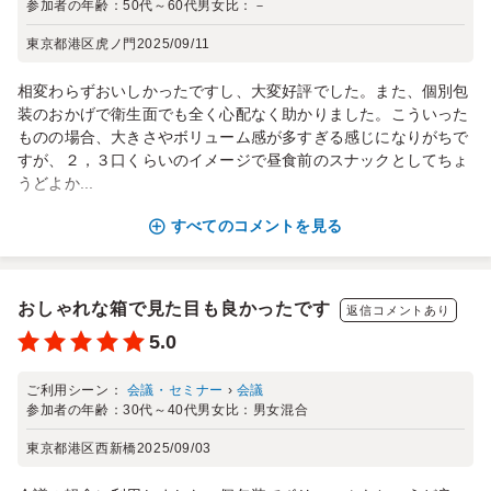
参加者の年齢：
50代～60代
男女比：
－
東京都港区虎ノ門
2025/09/11
相変わらずおいしかったですし、大変好評でした。また、個別包
装のおかげで衛生面でも全く心配なく助かりました。こういった
ものの場合、大きさやボリューム感が多すぎる感じになりがちで
すが、２，３口くらいのイメージで昼食前のスナックとしてちょ
うどよか...
すべてのコメントを見る
おしゃれな箱で見た目も良かったです
返信コメントあり
5.0
ご利用シーン：
会議・セミナー
›
会議
参加者の年齢：
30代～40代
男女比：
男女混合
東京都港区西新橋
2025/09/03