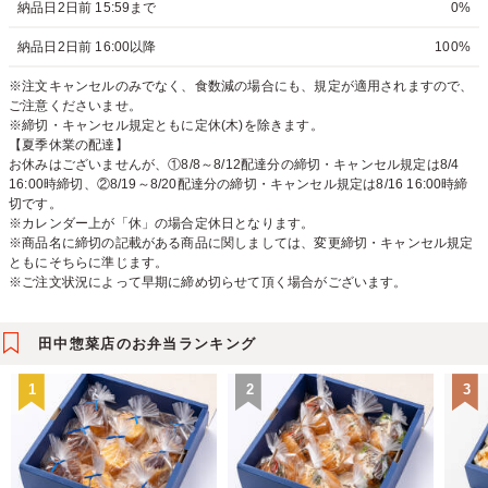
納品日2日前 15:59まで
0%
納品日2日前 16:00以降
100%
※注文キャンセルのみでなく、食数減の場合にも、規定が適用されますので、
ご注意くださいませ。
※締切・キャンセル規定ともに定休(木)を除きます。
【夏季休業の配達】
お休みはございませんが、①8/8～8/12配達分の締切・キャンセル規定は8/4
16:00時締切、②8/19～8/20配達分の締切・キャンセル規定は8/16 16:00時締
切です。
※カレンダー上が「休」の場合定休日となります。
※商品名に締切の記載がある商品に関しましては、変更締切・キャンセル規定
ともにそちらに準じます。
※ご注文状況によって早期に締め切らせて頂く場合がございます。
田中惣菜店のお弁当ランキング
1
2
3