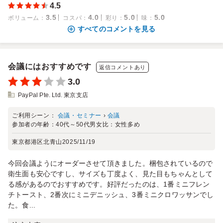
4.5
3.5
4.0
5.0
5.0
ボリューム
：
コスパ
：
彩り
：
味
：
すべてのコメントを見る
会議にはおすすめです
返信コメントあり
3.0
PayPal Pte. Ltd. 東京支店
ご利用シーン：
会議・セミナー
›
会議
参加者の年齢：
40代～50代
男女比：
女性多め
東京都港区北青山
2025/11/19
今回会議ようにオーダーさせて頂きました。梱包されているので
衛生面も安心ですし、サイズも丁度よく、見た目もちゃんとして
る感があるのでおすすめです。好評だったのは、1番ミニフレン
チトースト、2番次にミニデニッシュ、3番ミニクロワッサンでし
た。食...