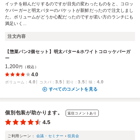
イッチを頼んだりするのですが目先の変わったものをと、コロッ
ケバーガーと明太バターのバケットが新鮮だったので注文しまし
た。ボリュームがどうか心配だったのですが若い方のランチにも
満足いく...
注文内容
【惣菜パン2個セット】明太バター&ホワイトコロッケバーガ
ー
1,200
円（税込）
4.0
4.0
3.5
3.5
4.0
ボリューム
：
コスパ
：
彩り
：
味
：
すべてのコメントを見る
個別包装が助かります。
返信コメントあり
4.5
ご利用シーン：
会議・セミナー
›
役員会