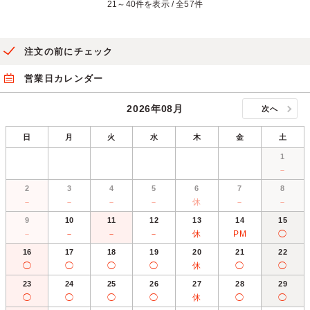
21～40件を表示 / 全57件
注文の前にチェック
営業日カレンダー
2026年08月
次へ
日
月
火
水
木
金
土
1
－
2
3
4
5
6
7
8
－
－
－
－
休
－
－
9
10
11
12
13
14
15
－
－
－
－
休
PM
◯
16
17
18
19
20
21
22
◯
◯
◯
◯
休
◯
◯
23
24
25
26
27
28
29
◯
◯
◯
◯
休
◯
◯