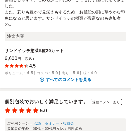
した。
また、彩りも豊かで見栄えもするため、お値段の割に華やかな印
象になると思います。サンドイッチの種類が豊富なのも参加者
の...
注文内容
サンドイッチ惣菜5種20カット
6,600
円（税込）
4.5
4.5
5.0
5.0
4.0
ボリューム
：
コスパ
：
彩り
：
味
：
すべてのコメントを見る
個別包装でおいしく満足しています。
返信コメントあり
5.0
ご利用シーン：
会議・セミナー
›
役員会
参加者の年齢：
50代～60代
男女比：
男性多め