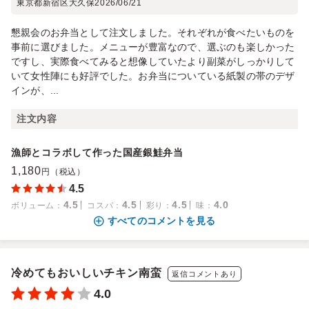
東京都新宿区大久保
2026/06/21
懇親会のお弁当として注文しました。それぞれが食べたいものを
事前に選びました。メニューが豊富なので、選ぶのも楽しかった
ですし、実際食べてみると想像していたより副菜がしっかりして
いて女性陣にも好評でした。お弁当についている紙製の帯のデザ
インが、...
注文内容
漁師とコラボして作った国産銀鮭弁当
1,180
円（税込）
4.5
4.5
4.5
4.5
4.0
ボリューム
：
コスパ
：
彩り
：
味
：
すべてのコメントを見る
冷めてもおいしいチキン南蛮
返信コメントあり
4.0