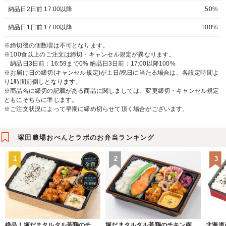
納品日2日前 17:00以降
50%
納品日1日前 17:00以降
100%
※締切後の個数増は不可となります。
※100食以上のご注文は締切・キャンセル規定が異なります。
納品日3日前：16:59まで0% 納品日3日前：17:00以降100%
※お届け日の締切(キャンセル規定)が土日/祝日に当たる場合は、各設定時間よ
り1時間前倒しとなります。
※商品名に締切の記載がある商品に関しましては、変更締切・キャンセル規定
ともにそちらに準じます。
※ご注文状況によって早期に締め切らせて頂く場合がございます。
塚田農場おべんとラボのお弁当ランキング
1
2
3
絶品！塚だまタルタル若鶏のチキン南蛮弁当
塚だまタルタル若鶏のチキン南蛮と塩鮭の幕ノ内弁当