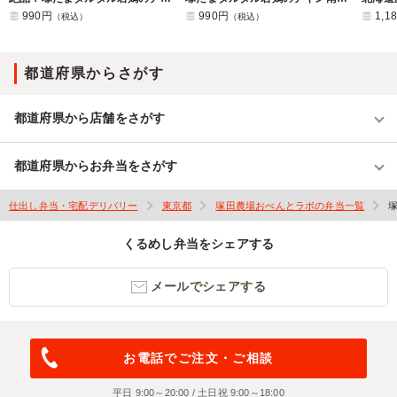
990円
990円
1,1
（税込）
（税込）
都道府県からさがす
都道府県から店舗をさがす
都道府県からお弁当をさがす
仕出し弁当・宅配デリバリー
東京都
塚田農場おべんとラボの弁当一覧
くるめし弁当をシェアする
メールでシェアする
お電話でご注文・ご相談
平日 9:00～20:00 / 土日祝 9:00～18:00