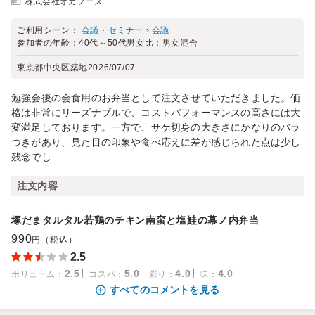
株式会社オカフーズ
ご利用シーン：
会議・セミナー
›
会議
参加者の年齢：
40代～50代
男女比：
男女混合
東京都中央区築地
2026/07/07
勉強会後の会食用のお弁当として注文させていただきました。価
格は非常にリーズナブルで、コストパフォーマンスの高さには大
変満足しております。一方で、サケ切身の大きさにかなりのバラ
つきがあり、見た目の印象や食べ応えに差が感じられた点は少し
残念でし...
注文内容
塚だまタルタル若鶏のチキン南蛮と塩鮭の幕ノ内弁当
990
円（税込）
2.5
2.5
5.0
4.0
4.0
ボリューム
：
コスパ
：
彩り
：
味
：
すべてのコメントを見る