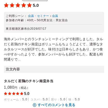
5.0
ご利用シーン：
会議・セミナー
›
会議
参加者の年齢：
40代～50代
男女比：
男女混合
東京都港区麻布台
2026/07/17
海外メンバーとのランチョンミーティングで利用しました。タル
だく若鶏のチキン南蛮はボリュームもちょうどよくて、濃厚なタ
ルタルソースが好評でした。味付けは日本らしさもあり、かつ食
べやすかったようで、参加メンバーからも好評でした。配達も時
間通りで...
注文内容
タルだく若鶏のチキン南蛮弁当
1,080
円（税込）
5.0
5.0
5.0
5.0
5.0
ボリューム
：
コスパ
：
彩り
：
味
：
すべてのコメントを見る