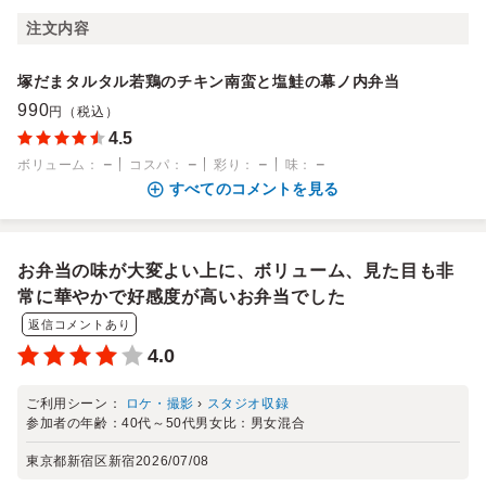
注文内容
塚だまタルタル若鶏のチキン南蛮と塩鮭の幕ノ内弁当
990
円（税込）
4.5
－
－
－
－
ボリューム
：
コスパ
：
彩り
：
味
：
すべてのコメントを見る
お弁当の味が大変よい上に、ボリューム、見た目も非
常に華やかで好感度が高いお弁当でした
返信コメントあり
4.0
ご利用シーン：
ロケ・撮影
›
スタジオ収録
参加者の年齢：
40代～50代
男女比：
男女混合
東京都新宿区新宿
2026/07/08