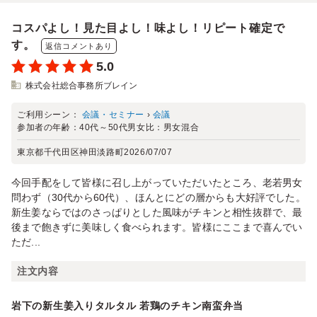
コスパよし！見た目よし！味よし！リピート確定で
す。
返信コメントあり
5.0
株式会社総合事務所ブレイン
ご利用シーン：
会議・セミナー
›
会議
参加者の年齢：
40代～50代
男女比：
男女混合
東京都千代田区神田淡路町
2026/07/07
今回手配をして皆様に召し上がっていただいたところ、老若男女
問わず（30代から60代）、ほんとにどの層からも大好評でした。
新生姜ならではのさっぱりとした風味がチキンと相性抜群で、最
後まで飽きずに美味しく食べられます。皆様にここまで喜んでい
ただ...
注文内容
岩下の新生姜入りタルタル 若鶏のチキン南蛮弁当