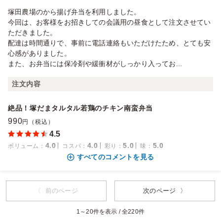
塚田農場のから揚げ弁当を利用しました。
今回は、お客様をお招きしての会議用の昼食として注文させてい
ただきました。
配達は時間通りで、事前に電話連絡もいただけたため、とても安
心感がありました。
また、お弁当には保冷剤や緩衝材がしっかり入ってお...
注文内容
絶品！塚だまタルタル若鶏のチキン南蛮弁当
990
円（税込）
4.5
4.0
4.0
5.0
5.0
ボリューム
：
コスパ
：
彩り
：
味
：
すべてのコメントを見る
〈 前のページ
次のページ 〉
1～20件を表示 / 全220件