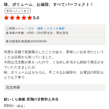
味、ボリューム、お値段、すべてパーフェクト！
返信コメントあり
5.0
ご利用シーン：
ロケ・撮影
›
スタジオ撮影
参加者の年齢：
40代～50代
男女比：
男女混合
東京都港区東新橋
2026/06/04
何度か店舗で直接購入したことがあり、美味しいお弁当だという
ことは以前から知っていました。
今回は注文数が多かったので、くるめし弁当さん経由で発注させ
ていただきましたが、
味、ボリュームはもちろん、手ごろなお値段や、お電話の対応も
とても丁寧で...
注文内容
鮭いくら御飯 若鶏の甘酢和え弁当
990
円（税込）