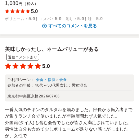
1,080
円（税込）
5.0
5.0
5.0
5.0
5.0
ボリューム
：
コスパ
：
彩り
：
味
：
すべてのコメントを見る
美味しかったし、ネームバリューがある
返信コメントあり
5.0
ご利用シーン：
会食・接待
›
会食
参加者の年齢：
40代～50代
男女比：
男女混合
東京都中央区京橋
2026/07/03
一番人気のチキンのタルタルを頼みました。部長から転入者まで
が集うランチ会で使いましたが年齢層問わず人気でした。
外国籍(タイ人)も含む会合でしたが皆さん満足されていました。
男性は自分も含めて少しボリュームが足りない感じがしました
が、女性で...