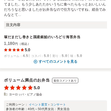
てました。もう少しあたたかいうちに食べたらもっとおいしいん
だろうなと思いましたがお弁当なので仕方ないですね、総合でみ
んなとて...
注文内容
塚だまだし巻きと国産銀鮭のいろどり海苔弁当
1,180
円（税込）
5.0
4.5
5.0
5.0
5.0
ボリューム
：
コスパ
：
彩り
：
味
：
すべてのコメントを見る
ボリューム満点のお弁当
返信コメントあり
5.0
ヨーロッパ・ピアノ協会
ご利用シーン：
イベント運営
›
コンサート
参加者の年齢：
40代～50代
男女比：
男女混合