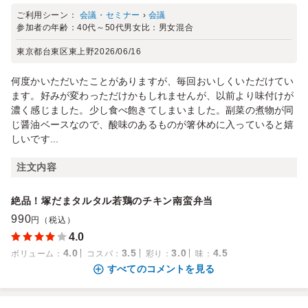
ご利用シーン：
会議・セミナー
›
会議
参加者の年齢：
40代～50代
男女比：
男女混合
東京都台東区東上野
2026/06/16
何度かいただいたことがありますが、毎回おいしくいただけてい
ます。好みが変わっただけかもしれませんが、以前より味付けが
濃く感じました。少し食べ飽きてしまいました。副菜の煮物が同
じ醤油ベースなので、酸味のあるものが箸休めに入っていると嬉
しいです...
注文内容
絶品！塚だまタルタル若鶏のチキン南蛮弁当
990
円（税込）
4.0
4.0
3.5
3.0
4.5
ボリューム
：
コスパ
：
彩り
：
味
：
すべてのコメントを見る