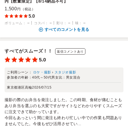
内【数量限定】【8/14納品不可】
1,500
円（税込）
5.0
－
－
－
－
ボリューム
：
コスパ
：
彩り
：
味
：
すべてのコメントを見る
すべてがスムーズ！！
返信コメントあり
5.0
ご利用シーン：
ロケ・撮影
›
スタジオ撮影
参加者の年齢：
40代～50代
男女比：
男女混合
東京都港区高輪
2026/07/15
撮影の際のお弁当を発注しました。この時期、食材が痛むことも
あり弁当を選ぶのも大変ですがサイトなどわかりやすくスムーズ
に注文できて助かっています。
今回もあっという間に発注も終わり忙しい中での作業も問題あり
ませんでした。今後もぜひ活用させてい...