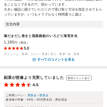
ることなくできるので、助かっています。
大きい施設に届けていただくので受け取り方法を指定させてもら
っていますが、いつもトラブルなく時間通りに届け...
注文内容
塚だまだし巻きと国産銀鮭のいろどり海苔弁当
1,180
円（税込）
5.0
5.0
5.0
5.0
5.0
ボリューム
：
コスパ
：
彩り
：
味
：
すべてのコメントを見る
副菜が想像より充実していました
返信コメントあり
4.5
ご利用シーン：
懇親会
›
懇親会
参加者の年齢：
40代～50代
男女比：
男女混合