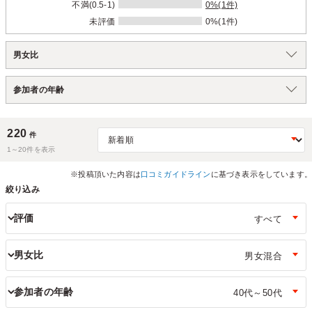
不満(0.5-1)
0%(1件)
未評価
0%(1件)
男女比
参加者の年齢
220
件
1～
20
件を表示
※投稿頂いた内容は
口コミガイドライン
に基づき表示をしています。
絞り込み
評価
男女比
参加者の年齢