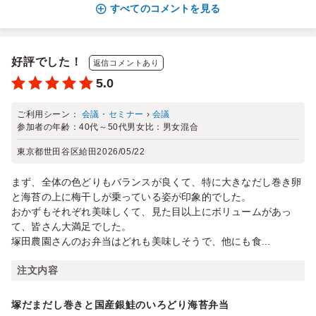
すべてのコメントを見る
好評でした！
返信コメントあり
5.0
ご利用シーン：
会議・セミナー
›
会議
参加者の年齢：
40代～50代
男女比：
男女混合
東京都世田谷区給田
2026/05/22
まず、全体の色どりもバランスが良くて、特に大きなだし巻き卵
と海苔の上に梅干しが乗っている姿が印象的でした。
おかずもそれぞれ美味しくて、見た目以上にボリュームがあっ
て、皆さん大満足でした。
塚田農園さんのお弁当はどれも美味しそうで、他にも食...
注文内容
塚だまだし巻きと国産銀鮭のいろどり海苔弁当