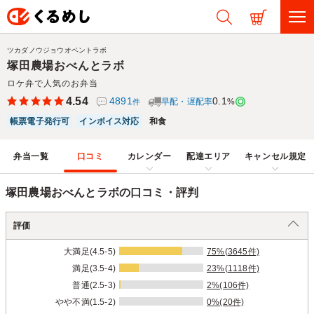
ツカダノウジョウオベントラボ
塚田農場おべんとラボ
ロケ弁で人気のお弁当
4.54
4891
0.1
早配・遅配率
%
件
帳票電子発行可
インボイス対応
和食
弁当一覧
口コミ
カレンダー
配達エリア
キャンセル規定
塚田農場おべんとラボの口コミ・評判
評価
大満足(4.5-5)
75%(3645件)
満足(3.5-4)
23%(1118件)
普通(2.5-3)
2%(106件)
やや不満(1.5-2)
0%(20件)