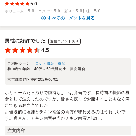
5.0
5.0
5.0
5.0
5.0
ボリューム
：
コスパ
：
彩り
：
味
：
すべてのコメントを見る
男性に好評でした
返信コメントあり
4.5
ご利用シーン：
ロケ・撮影
›
撮影
参加者の年齢：
40代～50代
男女比：
男女混合
東京都渋谷区神南
2026/06/01
ボリュームたっぷりで腹持ちよいお弁当です。長時間の撮影の昼
食として注文したのですが、皆さん夜までお腹すくこともなく満
足できるお弁当でした！
お値段的に塩鮭とチキン南蛮の両方が味わえるのはうれしいで
す。皆さん、チキン南蛮弁当かチキン南蛮と塩鮭...
注文内容