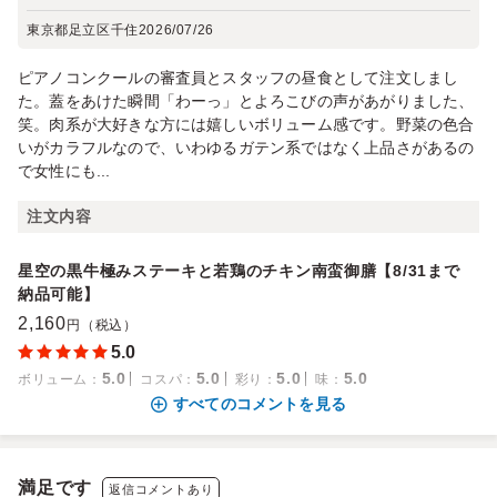
東京都足立区千住
2026/07/26
ピアノコンクールの審査員とスタッフの昼食として注文しまし
た。蓋をあけた瞬間「わーっ」とよろこびの声があがりました、
笑。肉系が大好きな方には嬉しいボリューム感です。野菜の色合
いがカラフルなので、いわゆるガテン系ではなく上品さがあるの
で女性にも...
注文内容
星空の黒牛極みステーキと若鶏のチキン南蛮御膳【8/31まで
納品可能】
2,160
円（税込）
5.0
5.0
5.0
5.0
5.0
ボリューム
：
コスパ
：
彩り
：
味
：
すべてのコメントを見る
満足です
返信コメントあり