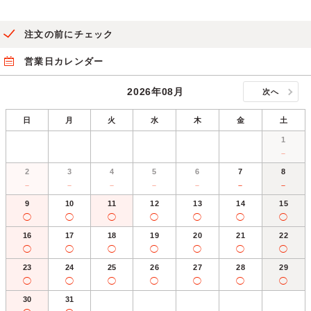
注文の前にチェック
営業日カレンダー
2026年08月
次へ
日
月
火
水
木
金
土
1
－
2
3
4
5
6
7
8
－
－
－
－
－
－
－
9
10
11
12
13
14
15
◯
◯
◯
◯
◯
◯
◯
16
17
18
19
20
21
22
◯
◯
◯
◯
◯
◯
◯
23
24
25
26
27
28
29
◯
◯
◯
◯
◯
◯
◯
30
31