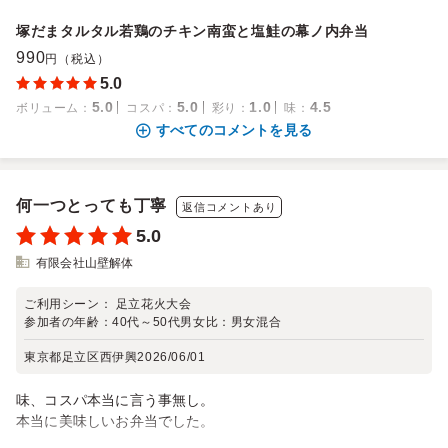
塚だまタルタル若鶏のチキン南蛮と塩鮭の幕ノ内弁当
990
円（税込）
5.0
5.0
5.0
1.0
4.5
ボリューム
：
コスパ
：
彩り
：
味
：
すべてのコメントを見る
何一つとっても丁寧
返信コメントあり
5.0
有限会社山壁解体
ご利用シーン：
足立花火大会
参加者の年齢：
40代～50代
男女比：
男女混合
東京都足立区西伊興
2026/06/01
味、コスパ本当に言う事無し。
本当に美味しいお弁当でした。