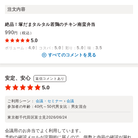
注文内容
絶品！塚だまタルタル若鶏のチキン南蛮弁当
990
円（税込）
5.0
4.0
5.0
5.0
3.5
ボリューム
：
コスパ
：
彩り
：
味
：
すべてのコメントを見る
安定、安心
返信コメントあり
5.0
ご利用シーン：
会議・セミナー
›
会議
参加者の年齢：
40代～50代
男女比：
男女混合
東京都千代田区富士見
2026/06/24
会議用のお弁当でよく利用しています。
予約の確認メールが定期的に届くので、個数と内容の確認が漏れ