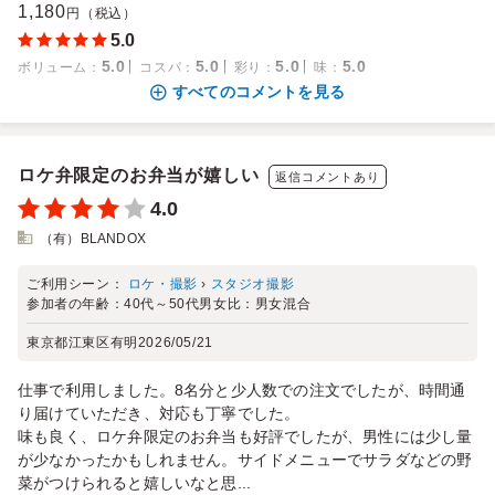
1,180
円（税込）
5.0
5.0
5.0
5.0
5.0
ボリューム
：
コスパ
：
彩り
：
味
：
すべてのコメントを見る
ロケ弁限定のお弁当が嬉しい
返信コメントあり
4.0
（有）BLANDOX
ご利用シーン：
ロケ・撮影
›
スタジオ撮影
参加者の年齢：
40代～50代
男女比：
男女混合
東京都江東区有明
2026/05/21
仕事で利用しました。8名分と少人数での注文でしたが、時間通
り届けていただき、対応も丁寧でした。
味も良く、ロケ弁限定のお弁当も好評でしたが、男性には少し量
が少なかったかもしれません。サイドメニューでサラダなどの野
菜がつけられると嬉しいなと思...