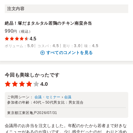
注文内容
絶品！塚だまタルタル若鶏のチキン南蛮弁当
990
円（税込）
4.5
5.0
4.5
3.0
4.5
ボリューム
：
コスパ
：
彩り
：
味
：
すべてのコメントを見る
今回も美味しかったです
4.0
ご利用シーン：
会議・セミナー
›
会議
参加者の年齢：
40代～50代
男女比：
男女混合
東京都江東区亀戸
2026/07/31
会議用のお弁当を注文しました。年配のかたから若者まで好きな
メニューがあるのが良いです。少し残念だったのが、わりと冷め