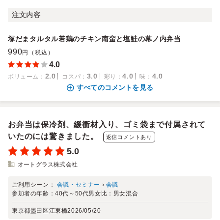
注文内容
塚だまタルタル若鶏のチキン南蛮と塩鮭の幕ノ内弁当
990
円（税込）
4.0
2.0
3.0
4.0
4.0
ボリューム
：
コスパ
：
彩り
：
味
：
すべてのコメントを見る
お弁当は保冷剤、緩衝材入り、ゴミ袋まで付属されて
いたのには驚きました。
返信コメントあり
5.0
オートグラス株式会社
ご利用シーン：
会議・セミナー
›
会議
参加者の年齢：
40代～50代
男女比：
男女混合
東京都墨田区江東橋
2026/05/20