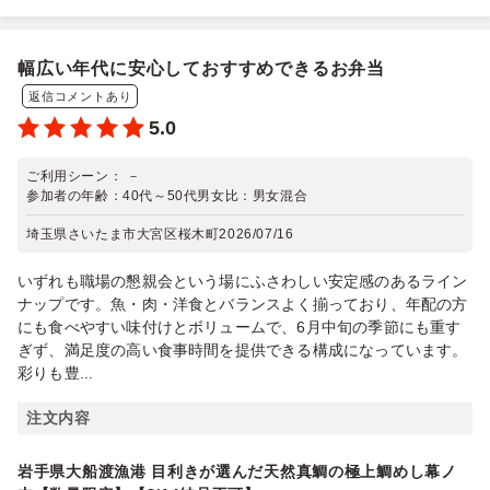
幅広い年代に安心しておすすめできるお弁当
返信コメントあり
5.0
ご利用シーン：
－
参加者の年齢：
40代～50代
男女比：
男女混合
埼玉県さいたま市大宮区桜木町
2026/07/16
いずれも職場の懇親会という場にふさわしい安定感のあるライン
ナップです。魚・肉・洋食とバランスよく揃っており、年配の方
にも食べやすい味付けとボリュームで、6月中旬の季節にも重す
ぎず、満足度の高い食事時間を提供できる構成になっています。
彩りも豊...
注文内容
岩手県大船渡漁港 目利きが選んだ天然真鯛の極上鯛めし幕ノ