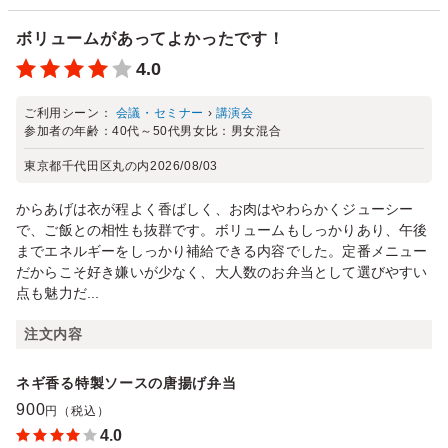
ボリュームがあってよかったです！
4.0
ご利用シーン：
会議・セミナー
›
講演会
参加者の年齢：
40代～50代
男女比：
男女混合
東京都千代田区丸の内
2026/08/03
からあげは衣が程よく香ばしく、お肉はやわらかくジューシー
で、ご飯との相性も抜群です。ボリュームもしっかりあり、午後
までエネルギーをしっかり補給できる内容でした。定番メニュー
だからこそ好き嫌いが少なく、大人数のお弁当として選びやすい
点も魅力だ...
注文内容
ネギ香る特製ソースの唐揚げ弁当
900
円（税込）
4.0