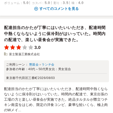
5.0
5.0
3.5
4.0
ボリューム
：
コスパ
：
彩り
：
味
：
すべてのコメントを見る
配達担当のかたが丁寧にはいたいいただき、配達時間
中熱くならないように保冷剤がはいっていた。時間内
の配達で、楽しい昼食会が実施できた。
3.0
富士製薬工業株式会社
ご利用シーン：
懇親会
›
ランチ会
参加者の年齢：
40代～50代
男女比：
男女混合
東京都千代田区三番町
2026/08/03
配達担当のかたが丁寧にはいたいいただき、配達時間中熱くなら
ないように保冷剤がはいっていた。時間内の配達で、東京出張の
工場の方と楽しい昼食会が実施できた。絶品タルタルが際立つチ
キン南蛮をはじめ、限定の洋食コンビ、豪華な鮭いくら、極上肉
のWメイ...