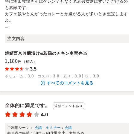
特に塚田牧場さんはケレンミもなく老若男女選ばずいただけるの
も素敵です。
カフェ飯やとんがったカレーとか嫌がる人が多いとき重宝します
よ。
...
注文内容
焼鯖西京吟醸漬け&若鶏のチキン南蛮弁当
1,180
円（税込）
3.5
3.0
3.0
3.0
3.0
ボリューム
：
コスパ
：
彩り
：
味
：
すべてのコメントを見る
全体的に満足です。
返信コメントあり
4.0
ご利用シーン：
会議・セミナー
›
会議
参加者の年齢：
30代～40代
男女比：
女性多め