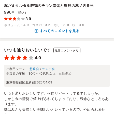
塚だまタルタル若鶏のチキン南蛮と塩鮭の幕ノ内弁当
990
円（税込）
3.0
4.0
3.5
3.0
3.0
ボリューム
：
コスパ
：
彩り
：
味
：
すべてのコメントを見る
いつも通りおいしいです
返信コメントあり
4.0
ご利用シーン：
懇親会
›
ランチ会
参加者の年齢：
30代～40代
男女比：
女性多め
東京都新宿区北新宿
2026/04/09
いつも通りおいしいです。何度リピートしてるでしょうか。
しかし今の情勢で値上げされてしまっており、残念なところもあ
ります。
味はみんな美味しい美味しいといっているので、やめられませ