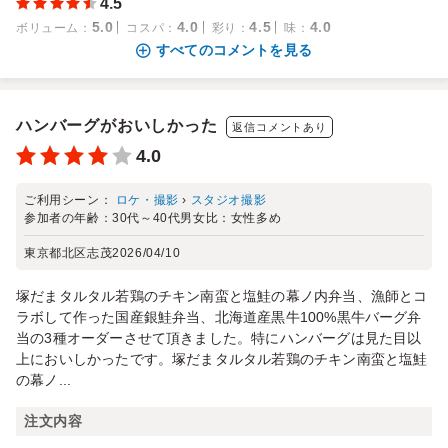
4.5
5.0
4.0
4.5
4.0
ボリューム
：
コスパ
：
彩り
：
味
：
すべてのコメントを見る
ハンバーグがおいしかった
返信コメントあり
4.0
ご利用シーン：
ロケ・撮影
›
スタジオ撮影
参加者の年齢：
30代～40代
男女比：
女性多め
東京都北区志茂
2026/04/10
塚だまタルタル若鶏のチキン南蛮と塩鮭の幕ノ内弁当、漁師とコ
ラボして作った国産銀鮭弁当、北海道産黒牛100%黒牛バーグ弁
当の3種オーダーさせて頂きました。特にハンバーグは見た目以
上においしかったです。塚だまタルタル若鶏のチキン南蛮と塩鮭
の幕ノ...
注文内容