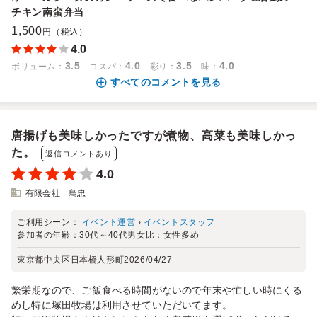
チキン南蛮弁当
1,500
円（税込）
4.0
3.5
4.0
3.5
4.0
ボリューム
：
コスパ
：
彩り
：
味
：
すべてのコメントを見る
唐揚げも美味しかったですが煮物、高菜も美味しかっ
た。
返信コメントあり
4.0
有限会社 鳥忠
ご利用シーン：
イベント運営
›
イベントスタッフ
参加者の年齢：
30代～40代
男女比：
女性多め
東京都中央区日本橋人形町
2026/04/27
繁栄期なので、ご飯食べる時間がないので年末や忙しい時にくる
めし特に塚田牧場は利用させていただいてます。