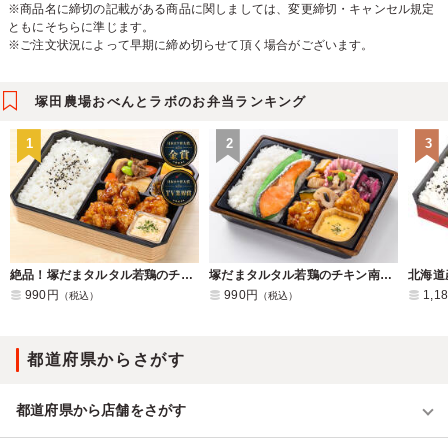
※商品名に締切の記載がある商品に関しましては、変更締切・キャンセル規定
ともにそちらに準じます。
※ご注文状況によって早期に締め切らせて頂く場合がございます。
塚田農場おべんとラボのお弁当ランキング
1
2
3
絶品！塚だまタルタル若鶏のチキン南蛮弁当
塚だまタルタル若鶏のチキン南蛮と塩鮭の幕ノ内弁当
990円
990円
1,1
（税込）
（税込）
都道府県からさがす
都道府県から店舗をさがす