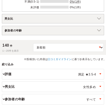
不満(0.5-1)
0%(1件)
未評価
0%(1件)
男女比
参加者の年齢
140
件
1～
20
件を表示
※投稿頂いた内容は
口コミガイドライン
に基づき表示をしています。
絞り込み
評価
男女比
参加者の年齢