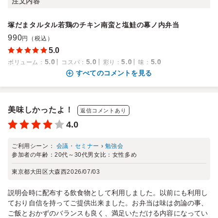
注文内容
塚だまタルタル若鶏のチキン南蛮と塩鮭の幕ノ内弁当
990
円（税込）
5.0
5.0
5.0
5.0
5.0
ボリューム
：
コスパ
：
彩り
：
味
：
すべてのコメントを見る
美味しかったよ！
返信コメントあり
4.0
ご利用シーン：
会議・セミナー
›
勉強会
参加者の年齢：
20代～30代
男女比：
女性多め
東京都大田区大森西
2026/07/03
説明会時に配布する飲食物として利用しました。以前にも利用し
ており自信を持ってご提供出来ました。お弁当は味は勿論の事、
ご飯とおかずのバランスも良く、満足いただける内容になってい