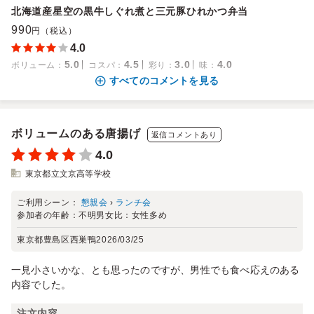
北海道産星空の黒牛しぐれ煮と三元豚ひれかつ弁当
990
円（税込）
4.0
5.0
4.5
3.0
4.0
ボリューム
：
コスパ
：
彩り
：
味
：
すべてのコメントを見る
ボリュームのある唐揚げ
返信コメントあり
4.0
東京都立文京高等学校
ご利用シーン：
懇親会
›
ランチ会
参加者の年齢：
不明
男女比：
女性多め
東京都豊島区西巣鴨
2026/03/25
一見小さいかな、とも思ったのですが、男性でも食べ応えのある
内容でした。
注文内容