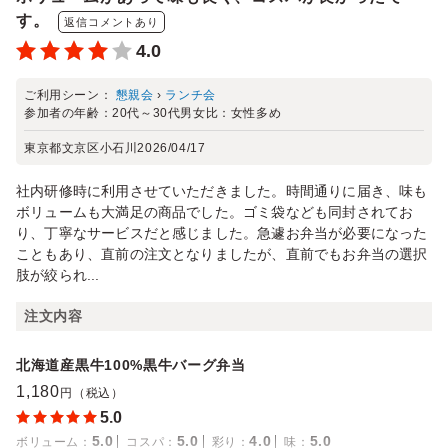
す。
返信コメントあり
4.0
ご利用シーン：
懇親会
›
ランチ会
参加者の年齢：
20代～30代
男女比：
女性多め
東京都文京区小石川
2026/04/17
社内研修時に利用させていただきました。時間通りに届き、味も
ボリュームも大満足の商品でした。ゴミ袋なども同封されてお
り、丁寧なサービスだと感じました。急遽お弁当が必要になった
こともあり、直前の注文となりましたが、直前でもお弁当の選択
肢が絞られ...
注文内容
北海道産黒牛100%黒牛バーグ弁当
1,180
円（税込）
5.0
5.0
5.0
4.0
5.0
ボリューム
：
コスパ
：
彩り
：
味
：