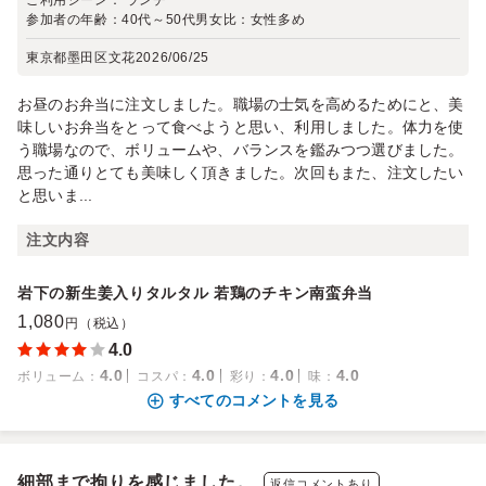
ご利用シーン：
ランチ
参加者の年齢：
40代～50代
男女比：
女性多め
東京都墨田区文花
2026/06/25
お昼のお弁当に注文しました。職場の士気を高めるためにと、美
味しいお弁当をとって食べようと思い、利用しました。体力を使
う職場なので、ボリュームや、バランスを鑑みつつ選びました。
思った通りとても美味しく頂きました。次回もまた、注文したい
と思いま...
注文内容
岩下の新生姜入りタルタル 若鶏のチキン南蛮弁当
1,080
円（税込）
4.0
4.0
4.0
4.0
4.0
ボリューム
：
コスパ
：
彩り
：
味
：
すべてのコメントを見る
細部まで拘りを感じました。
返信コメントあり