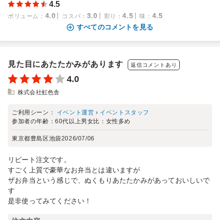
4.5
4.0
3.0
4.5
4.5
ボリューム
：
コスパ
：
彩り
：
味
：
すべてのコメントを見る
見た目にあたたかみがあります
返信コメントあり
4.0
株式会社虹色舎
ご利用シーン：
イベント運営
›
イベントスタッフ
参加者の年齢：
60代以上
男女比：
女性多め
東京都豊島区池袋
2026/07/06
リピート注文です。
すごく上質で豪華なお弁当とは違いますが
ザお弁当という感じで、ぬくもりあたたかみがあっておいしいで
す
是非使ってみてください！