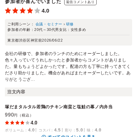
参加者が喜んでいました
返信コメントあり
4.0
ご利用シーン：
会議・セミナー
›
研修
参加者の年齢：
20代～30代
男女比：
女性多め
東京都渋谷区神宮前
2026/06/22
会社の研修で、参加者のランチのためにオーダーしました。
色々入っていてうれしかったと参加者からコメントがありまし
た。量もちょうどよかったです。配達の方も丁寧に持ってきてく
ださり助かりました。機会があればまたオーダーしたいです。あ
りがとうござ...
注文内容
塚だまタルタル若鶏のチキン南蛮と塩鮭の幕ノ内弁当
990
円（税込）
4.0
4.0
4.5
5.0
4.0
ボリューム
：
コスパ
：
彩り
：
味
：