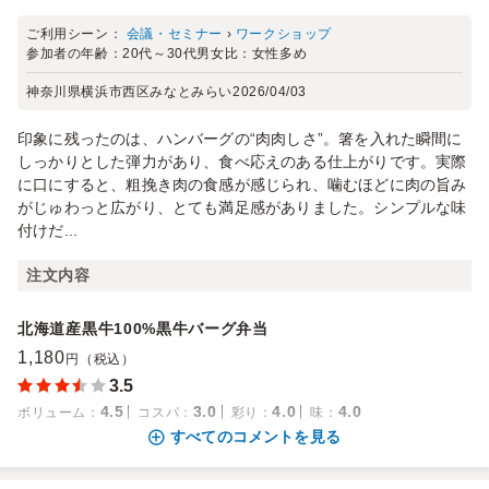
ご利用シーン：
会議・セミナー
›
ワークショップ
参加者の年齢：
20代～30代
男女比：
女性多め
神奈川県横浜市西区みなとみらい
2026/04/03
印象に残ったのは、ハンバーグの“肉肉しさ”。箸を入れた瞬間に
しっかりとした弾力があり、食べ応えのある仕上がりです。実際
に口にすると、粗挽き肉の食感が感じられ、噛むほどに肉の旨み
がじゅわっと広がり、とても満足感がありました。シンプルな味
付けだ...
注文内容
北海道産黒牛100%黒牛バーグ弁当
1,180
円（税込）
3.5
4.5
3.0
4.0
4.0
ボリューム
：
コスパ
：
彩り
：
味
：
すべてのコメントを見る