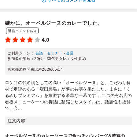
すべてのコメントを見る
確かに、オーベルジーヌのカレーでした。
返信コメントあり
4.0
ご利用シーン：
会議・セミナー
›
会議
参加者の年齢：
20代～30代
男女比：
女性多め
東京都渋谷区恵比寿
2026/05/14
ロケ弁の代名詞として名高い「オーベルジーヌ」と、こだわり食
材で定評のある「塚田農場」が夢の共演を果たした、まさに「く
るめしプレミアム」を象徴する豪華な一幕です 。二つの有名店の
看板メニューを一つの折詰に凝縮したスタイルは、話題性も抜群
で、会...
注文内容
オーベルジーヌのカレーソースで食べるハンバーグ&若鶏の