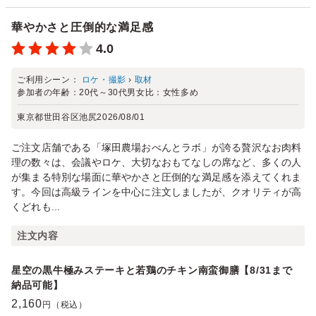
華やかさと圧倒的な満足感
4.0
ご利用シーン：
ロケ・撮影
›
取材
参加者の年齢：
20代～30代
男女比：
女性多め
東京都世田谷区池尻
2026/08/01
ご注文店舗である「塚田農場おべんとラボ」が誇る贅沢なお肉料
理の数々は、会議やロケ、大切なおもてなしの席など、多くの人
が集まる特別な場面に華やかさと圧倒的な満足感を添えてくれま
す。今回は高級ラインを中心に注文しましたが、クオリティが高
くどれも...
注文内容
星空の黒牛極みステーキと若鶏のチキン南蛮御膳【8/31まで
納品可能】
2,160
円（税込）