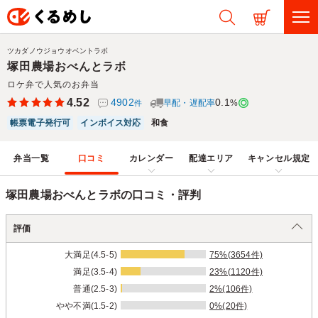
ツカダノウジョウオベントラボ
塚田農場おべんとラボ
ロケ弁で人気のお弁当
4.52
4902
0.1
早配・遅配率
%
件
帳票電子発行可
インボイス対応
和食
弁当一覧
口コミ
カレンダー
配達エリア
キャンセル規定
塚田農場おべんとラボの口コミ・評判
評価
大満足(4.5-5)
75%(3654件)
満足(3.5-4)
23%(1120件)
普通(2.5-3)
2%(106件)
やや不満(1.5-2)
0%(20件)