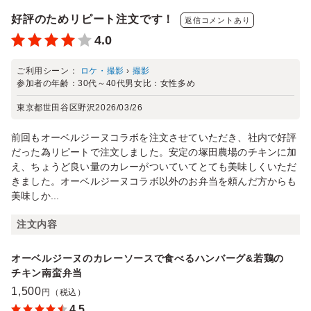
好評のためリピート注文です！
返信コメントあり
4.0
ご利用シーン：
ロケ・撮影
›
撮影
参加者の年齢：
30代～40代
男女比：
女性多め
東京都世田谷区野沢
2026/03/26
前回もオーベルジーヌコラボを注文させていただき、社内で好評
だった為リピートで注文しました。安定の塚田農場のチキンに加
え、ちょうど良い量のカレーがついていてとても美味しくいただ
きました。オーベルジーヌコラボ以外のお弁当を頼んだ方からも
美味しか...
注文内容
オーベルジーヌのカレーソースで食べるハンバーグ&若鶏の
チキン南蛮弁当
1,500
円（税込）
4.5