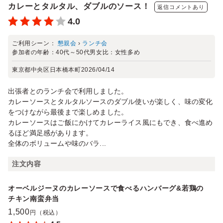
カレーとタルタル、ダブルのソース！
返信コメントあり
4.0
ご利用シーン：
懇親会
›
ランチ会
参加者の年齢：
40代～50代
男女比：
女性多め
東京都中央区日本橋本町
2026/04/14
出張者とのランチ会で利用しました。
カレーソースとタルタルソースのダブル使いが楽しく、味の変化
をつけながら最後まで楽しめました。
カレーソースはご飯にかけてカレーライス風にもでき、食べ進め
るほど満足感があります。
全体のボリュームや味のバラ...
注文内容
オーベルジーヌのカレーソースで食べるハンバーグ&若鶏の
チキン南蛮弁当
1,500
円（税込）