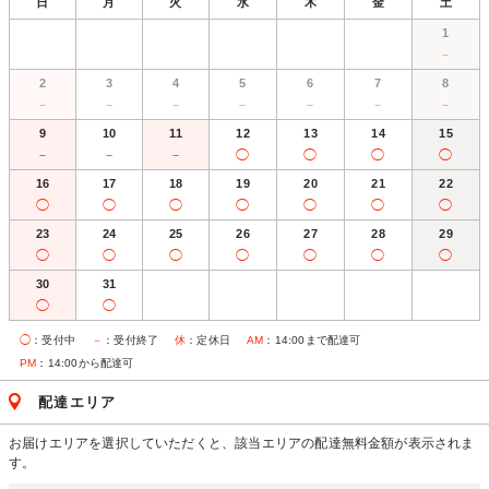
日
月
火
水
木
金
土
1
－
2
3
4
5
6
7
8
－
－
－
－
－
－
－
9
10
11
12
13
14
15
－
－
－
◯
◯
◯
◯
16
17
18
19
20
21
22
◯
◯
◯
◯
◯
◯
◯
23
24
25
26
27
28
29
◯
◯
◯
◯
◯
◯
◯
30
31
◯
◯
◯
：受付中
－
：受付終了
休
：定休日
AM
：14:00まで配達可
PM
：14:00から配達可
配達エリア
お届けエリアを選択していただくと、該当エリアの配達無料金額が表示されま
す。