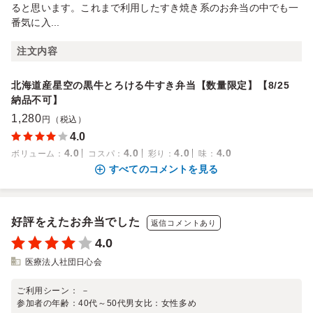
ると思います。これまで利用したすき焼き系のお弁当の中でも一
番気に入...
注文内容
北海道産星空の黒牛とろける牛すき弁当【数量限定】【8/25
納品不可】
1,280
円（税込）
4.0
4.0
4.0
4.0
4.0
ボリューム
：
コスパ
：
彩り
：
味
：
すべてのコメントを見る
好評をえたお弁当でした
返信コメントあり
4.0
医療法人社団日心会
ご利用シーン：
－
参加者の年齢：
40代～50代
男女比：
女性多め