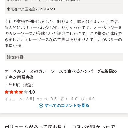
東京都中央区銀座
2026/04/20
会社の業務で利用しました。彩りよく、味付けもよかったです。
個人的にボリュームは少し物足りなかったです。オーベルジーヌ
のカレーソースが美味しいと評判でしたので、この機会に体験で
きました。カレーソースなので具はありませんでしたがバターの
風味が強...
注文内容
オーベルジーヌのカレーソースで食べるハンバーグ&若鶏の
チキン南蛮弁当
1,500
円（税込）
4.0
3.5
3.5
4.0
4.0
ボリューム
：
コスパ
：
彩り
：
味
：
すべてのコメントを見る
ボリュームがあって味も良く、コスパが良かったで