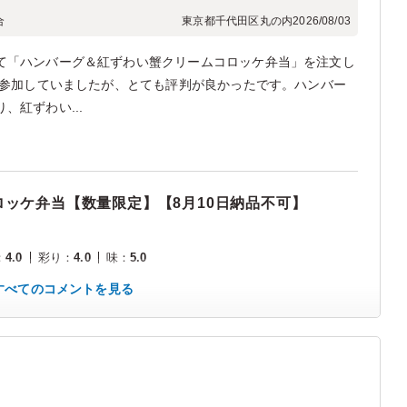
合
東京都千代田区丸の内
2026/08/03
て「ハンバーグ＆紅ずわい蟹クリームコロッケ弁当」を注文し
が参加していましたが、とても評判が良かったです。ハンバー
紅ずわい...
ッケ弁当【数量限定】【8月10日納品不可】
：
4.0
彩り
：
4.0
味
：
5.0
すべてのコメントを見る