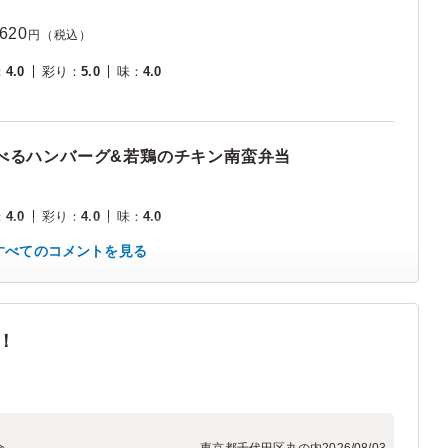
,620
円（税込）
：
4.0
彩り
：
5.0
味
：
4.0
べるハンバーグ&若鶏のチキン南蛮弁当
：
4.0
彩り
：
4.0
味
：
4.0
すべてのコメントを見る
！