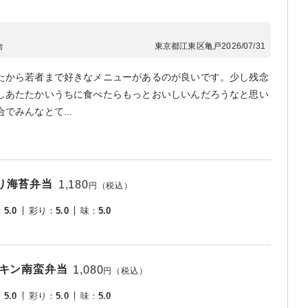
合
東京都江東区亀戸
2026/07/31
たから若者まで好きなメニューがあるのが良いです。少し残念
しあたたかいうちに食べたらもっとおいしいんだろうなと思い
でみんなとて...
り海苔弁当
1,180
円（税込）
：
5.0
彩り
：
5.0
味
：
5.0
チキン南蛮弁当
1,080
円（税込）
：
5.0
彩り
：
5.0
味
：
5.0