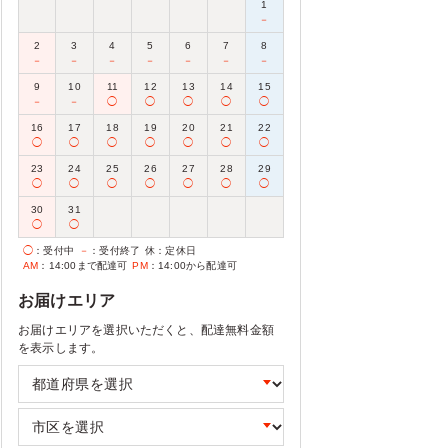
1
－
2
3
4
5
6
7
8
－
－
－
－
－
－
－
9
10
11
12
13
14
15
－
－
◯
◯
◯
◯
◯
16
17
18
19
20
21
22
◯
◯
◯
◯
◯
◯
◯
23
24
25
26
27
28
29
◯
◯
◯
◯
◯
◯
◯
30
31
◯
◯
◯
：受付中
－
：受付終了
休
：定休日
AM
：14:00まで配達可
PM
：14:00から配達可
お届けエリア
お届けエリアを選択いただくと、配達無料金額
を表示します。