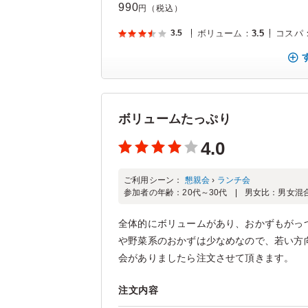
990
円（税込）
3.5
ボリューム
：
3.5
コスパ
ボリュームたっぷり
4.0
ご利用シーン：
懇親会
›
ランチ会
参加者の年齢：
20代～30代
男女比：
男女混
全体的にボリュームがあり、おかずもがっ
や野菜系のおかずは少なめなので、若い方
会がありましたら注文させて頂きます。
注文内容