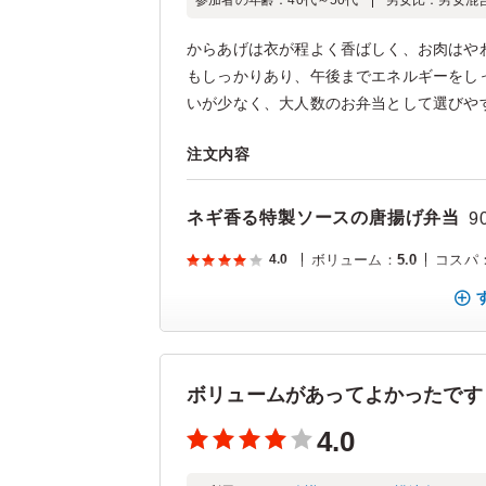
参加者の年齢：
40代～50代
男女比：
男女混
からあげは衣が程よく香ばしく、お肉はや
もしっかりあり、午後までエネルギーをし
いが少なく、大人数のお弁当として選びやす
注文内容
ネギ香る特製ソースの唐揚げ弁当
9
4.0
ボリューム
：
5.0
コスパ
ボリュームがあってよかったです
4.0