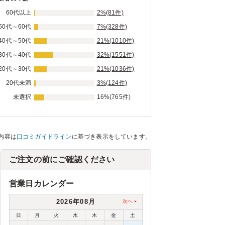
60代以上
2%(81件)
50代～60代
7%(328件)
40代～50代
21%(1010件)
30代～40代
32%(1551件)
20代～30代
21%(1036件)
20代未満
3%(124件)
未選択
16%(765件)
内容は
口コミガイドライン
に基づき表示をしています。
ご注文の前にご確認ください
営業日カレンダー
2026年08月
次へ
日
月
火
水
木
金
土