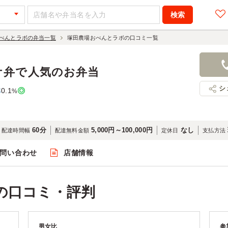
べんとラボの弁当一覧
塚田農場おべんとラボの口コミ一覧
ケ弁で人気のお弁当
シ
0.1
率
%
60分
5,000円～100,000円
なし
配達時間幅
配達無料金額
定休日
支払方法
問い合わせ
店舗情報
の口コミ・評判
男女比
参