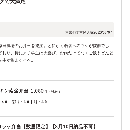
クで大満足
東京都文京区大塚
2026/08/07
塚田農場のお弁当を発注。とにかく若者へのウケが抜群でし
ており、特に男子学生は大喜び。お肉だけでなくご飯もどんど
生が集まるイベ...
チキン南蛮弁当
1,080
円（税込）
：
4.0
彩り
：
4.0
味
：
4.0
ッケ弁当【数量限定】【8月10日納品不可】