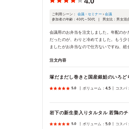
4.0
ご利用シーン：
会議・セミナー
›
会議
参加者の年齢：
40代～50代
男女比：
男女混
会議用のお弁当を注文しました。年配のか
だったのが、わりと冷めてました。もう少
ましたがお弁当なので仕方ないですね、総合
注文内容
塚だまだし巻きと国産銀鮭のいろど
5.0
ボリューム
：
4.5
コスパ
岩下の新生姜入りタルタル 若鶏の
5.0
ボリューム
：
5.0
コスパ