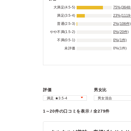
大満足(4.5-5)
75%(3648
満足(3.5-4)
23%(1119
普通(2.5-3)
2%(106件)
やや不満(1.5-2)
0%(20件)
不満(0.5-1)
0%(1件)
未評価
0%(1件)
評価
男女比
1～20件の口コミを表示 / 全279件