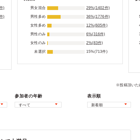
件)
男女混合
29%(1402件)
件)
男性多め
36%(1776件)
女性多め
12%(605件)
男性のみ
6%(316件)
女性のみ
2%(83件)
未選択
15%(713件)
※投稿頂いた
参加者の年齢
表示順