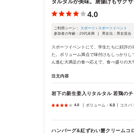
タルタルが美味。唐揚げもサクサ
4.0
ご利用シーン：
スポーツ
›
スポーツイベント
参加者の年齢：
20代未満
男女比：
男女混合
スポーツイベントにて、学生たちに好評の
た。ボリューム満点で味付けもしっかりし
ん進む大満足の食べ応えで、食べ盛りの大学
注文内容
岩下の新生姜入りタルタル 若鶏の
4.0
ボリューム
：
4.0
コスパ
ハンバーグ&紅ずわい蟹クリームコロ