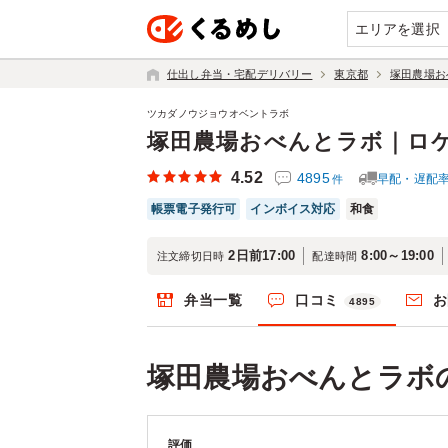
エリアを選択
仕出し弁当・宅配デリバリー
東京都
塚田農場お
ツカダノウジョウオベントラボ
塚田農場おべんとラボ｜ロ
4.52
4895
早配・遅配
件
帳票電子発行可
インボイス対応
和食
2日前17:00
8:00～19:00
注文締切日時
配達時間
弁当一覧
口コミ
お
4895
塚田農場おべんとラボ
評価