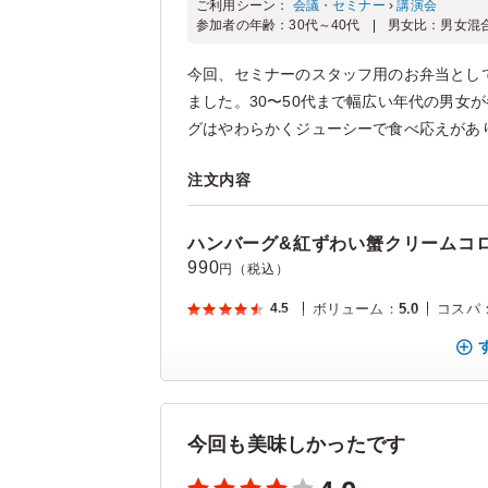
ご利用シーン：
会議・セミナー
›
講演会
参加者の年齢：
30代～40代
男女比：
男女混
今回、セミナーのスタッフ用のお弁当とし
ました。30〜50代まで幅広い年代の男女
グはやわらかくジューシーで食べ応えがあり、
注文内容
ハンバーグ&紅ずわい蟹クリームコロ
990
円（税込）
4.5
ボリューム
：
5.0
コスパ
今回も美味しかったです