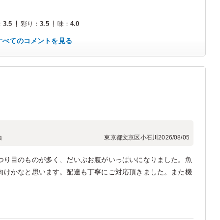
：
3.5
彩り
：
3.5
味
：
4.0
すべてのコメントを見る
合
東京都文京区小石川
2026/08/05
つり目のものが多く、だいぶお腹がいっぱいになりました。魚
向けかなと思います。配達も丁寧にご対応頂きました。また機