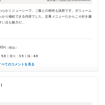
合
東京都千代田区丸の内
2026/08/03
わらかくジューシーで、ご飯との相性も抜群です。ボリューム
っかり補給できる内容でした。定番メニューだからこそ好き嫌
い点も魅力だ...
00
円（税込）
：
5.0
彩り
：
3.5
味
：
4.0
すべてのコメントを見る
！