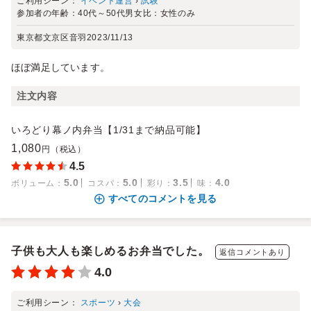
ご利用シーン：
イベント運営
›
試験
参加者の年齢：
40代～50代
男女比：
女性のみ
東京都文京区音羽
2023/11/13
ほぼ満足しています。
注文内容
いろどり幕ノ内弁当【1/31まで納品可能】
1,080
円（税込）
4.5
5.0
5.0
3.5
4.0
ボリューム
：
コスパ
：
彩り
：
味
：
すべてのコメントを見る
子供も大人も楽しめるお弁当でした。
返信コメントあり
4.0
ご利用シーン：
スポーツ
›
大会