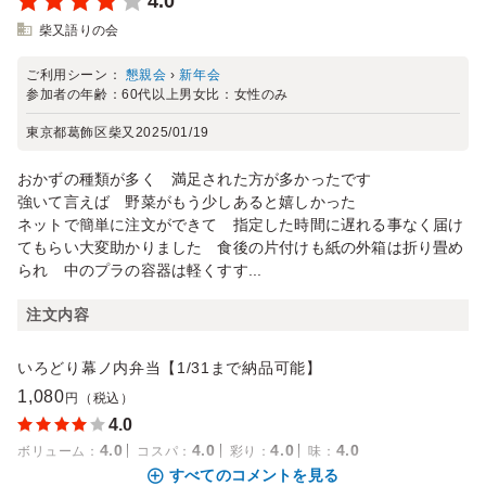
4.0
柴又語りの会
ご利用シーン：
懇親会
›
新年会
参加者の年齢：
60代以上
男女比：
女性のみ
東京都葛飾区柴又
2025/01/19
おかずの種類が多く 満足された方が多かったです
強いて言えば 野菜がもう少しあると嬉しかった
ネットで簡単に注文ができて 指定した時間に遅れる事なく届け
てもらい大変助かりました 食後の片付けも紙の外箱は折り畳め
られ 中のプラの容器は軽くすす...
注文内容
いろどり幕ノ内弁当【1/31まで納品可能】
1,080
円（税込）
4.0
4.0
4.0
4.0
4.0
ボリューム
：
コスパ
：
彩り
：
味
：
すべてのコメントを見る