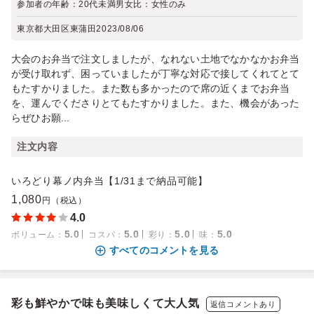
参加者の年齢：
20代未満
男女比：
女性のみ
東京都大田区東蒲田
2023/08/06
大会のお弁当で注文しましたが、なれない土地でなかなかお弁当
が受け取れず、困っていましたが丁寧な対応で接してくれてとて
もたすかりました。また数も多かったので席の近くまでお弁当
を、運んでくださりとてもたすかりました。また、機会があった
らぜひお願...
注文内容
いろどり幕ノ内弁当【1/31まで納品可能】
1,080
円（税込）
4.0
5.0
5.0
5.0
5.0
ボリューム
：
コスパ
：
彩り
：
味
：
すべてのコメントを見る
彩も鮮やかで味も美味しくて大人気
返信コメントあり