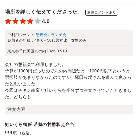
場所を詳しく伝えてくださった。
返信コメントあり
4.0
ご利用シーン：
懇親会
›
ランチ会
参加者の年齢：
40代～50代
男女比：
女性のみ
東京都千代田区丸の内
2026/07/19
会社の懇親会で利用しました。
予算が1000円だったので丸の内周辺だと、1000円以下というと
選択肢があまりなかったのですが、塚田農場さんを選んで良かっ
たと思いました。
今回はチキン南蛮と鮭いくらを半分ずつ注文させていただきまし
た。どちらも...
注文内容
鮭いくら御飯 若鶏の甘酢和え弁当
990
円（税込）