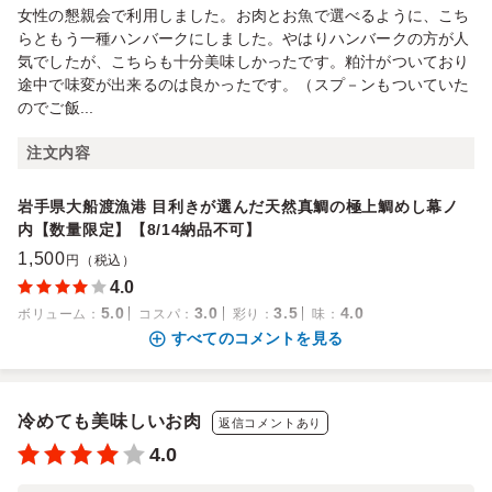
女性の懇親会で利用しました。お肉とお魚で選べるように、こち
らともう一種ハンバークにしました。やはりハンバークの方が人
気でしたが、こちらも十分美味しかったです。粕汁がついており
途中で味変が出来るのは良かったです。（スプ－ンもついていた
のでご飯...
注文内容
岩手県大船渡漁港 目利きが選んだ天然真鯛の極上鯛めし幕ノ
内【数量限定】【8/14納品不可】
1,500
円（税込）
4.0
5.0
3.0
3.5
4.0
ボリューム
：
コスパ
：
彩り
：
味
：
すべてのコメントを見る
冷めても美味しいお肉
返信コメントあり
4.0