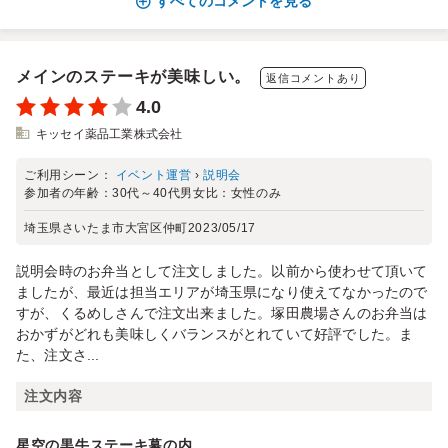
すべてのコメントを見る
メインのステーキが美味しい。
返信コメントあり
4.0
キッセイ薬品工業株式会社
ご利用シーン：
イベント運営
›
説明会
参加者の年齢：
30代～40代
男女比：
女性のみ
埼玉県さいたま市大宮区仲町
2023/05/17
説明会時のお弁当として注文しました。以前から使わせて頂いて
ましたが、最近は担当エリアが埼玉県になり使えてなかったので
すが、くるめしさんで注文出来ました。塚田農場さんのお弁当は
おかずがどれも美味しくバランスがとれていて好評でした。ま
た、注文さ...
注文内容
星空の黒牛ステーキ幕の内