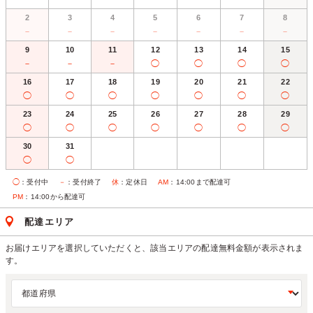
2
3
4
5
6
7
8
－
－
－
－
－
－
－
9
10
11
12
13
14
15
－
－
－
◯
◯
◯
◯
16
17
18
19
20
21
22
◯
◯
◯
◯
◯
◯
◯
23
24
25
26
27
28
29
◯
◯
◯
◯
◯
◯
◯
30
31
◯
◯
◯
：受付中
－
：受付終了
休
：定休日
AM
：14:00まで配達可
PM
：14:00から配達可
配達エリア
お届けエリアを選択していただくと、該当エリアの配達無料金額が表示されま
す。