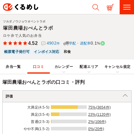
ツカダノウジョウオベントラボ
塚田農場おべんとラボ
ロケ弁で人気のお弁当
4.52
4902
0.1
早配・遅配率
%
件
帳票電子発行可
インボイス対応
和食
弁当一覧
口コミ
カレンダー
配達エリア
キャンセル規定
塚田農場おべんとラボの口コミ・評判
評価
大満足(4.5-5)
75%(3654件)
満足(3.5-4)
23%(1120件)
普通(2.5-3)
2%(106件)
やや不満(1.5-2)
0%(20件)