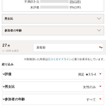
不満(0.5-1)
0%(1件)
未評価
0%(1件)
男女比
参加者の年齢
27
件
1～
20
件を表示
※投稿頂いた内容は
口コミガイドライン
に基づき表示をしています。
絞り込み
評価
男女比
参加者の年齢