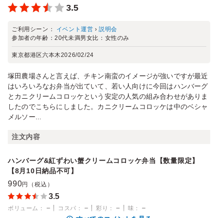
3.5
ご利用シーン：
イベント運営
›
説明会
参加者の年齢：
20代未満
男女比：
女性のみ
東京都港区六本木
2026/02/24
塚田農場さんと言えば、チキン南蛮のイメージが強いですが最近
はいろいろなお弁当が出ていて、若い人向けに今回はハンバーグ
とカニクリームコロッケという安定の人気の組み合わせがありま
したのでこちらにしました。カニクリームコロッケは中のベシャ
メルソー...
注文内容
ハンバーグ&紅ずわい蟹クリームコロッケ弁当【数量限定】
【8月10日納品不可】
990
円（税込）
3.5
－
－
－
－
ボリューム
：
コスパ
：
彩り
：
味
：