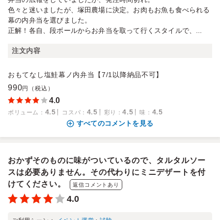
色々と迷いましたが、塚田農場に決定。お肉もお魚も食べられる
幕の内弁当を選びました。
正解！各自、段ボールからお弁当を取って行くスタイルで、...
注文内容
おもてなし塩鮭幕ノ内弁当【7/1以降納品不可】
990
円（税込）
4.0
4.5
4.5
4.5
4.5
ボリューム
：
コスパ
：
彩り
：
味
：
すべてのコメントを見る
おかずそのものに味がついているので、タルタルソー
スは必要ありません。その代わりにミニデザートを付
けてください。
返信コメントあり
4.0