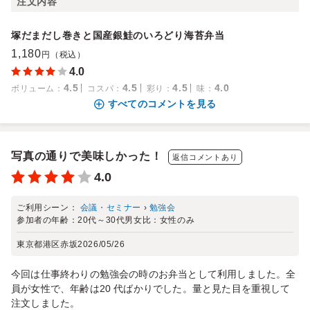
注文内容
塚だまだし巻きと国産銀鮭のいろどり海苔弁当
1,180
円（税込）
4.0
4.5
4.5
4.5
4.0
ボリューム
：
コスパ
：
彩り
：
味
：
すべてのコメントを見る
写真の通りで美味しかった！
返信コメントあり
4.0
ご利用シーン：
会議・セミナー
›
勉強会
参加者の年齢：
20代～30代
男女比：
女性のみ
東京都港区赤坂
2026/05/26
今回は仕事終わりの勉強会の時のお弁当として利用しました。全
員が女性で、年齢は20 代ばかりでした。量と見た目を重視して
注文しました。