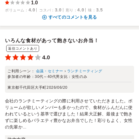
1.0
4.0
3.0
4.0
3.5
ボリューム
：
コスパ
：
彩り
：
味
：
すべてのコメントを見る
いろんな食材があって飽きないお弁当！
返信コメントあり
4.0
ご利用シーン：
会議・セミナー
›
ランチミーティング
参加者の年齢：
30代～40代
男女比：
女性のみ
東京都千代田区大手町
2026/06/20
会社のランチミーティングの際に利用させていただきました。ボ
リュームが欲しいメンバーも多かったので、食材がふんだんに使
われているという基準で選びました！結果大正解、最後まで飽き
ずに楽しめるバラエティ豊かなお弁当でした！彩りもよく、女性
の先輩か...