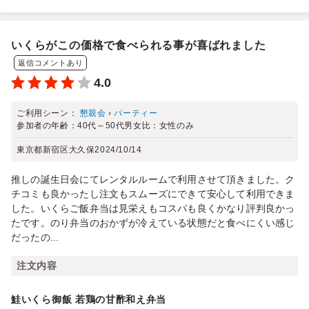
いくらがこの価格で食べられる事が喜ばれました
返信コメントあり
4.0
ご利用シーン：
懇親会
›
パーティー
参加者の年齢：
40代～50代
男女比：
女性のみ
東京都新宿区大久保
2024/10/14
推しの誕生日会にてレンタルルームで利用させて頂きました。ク
チコミも良かったし注文もスムーズにできて安心して利用できま
した。いくらご飯弁当は見栄えもコスパも良くかなり評判良かっ
たです。のり弁当のおかずが冷えている状態だと食べにくい感じ
だったの...
注文内容
鮭いくら御飯 若鶏の甘酢和え弁当