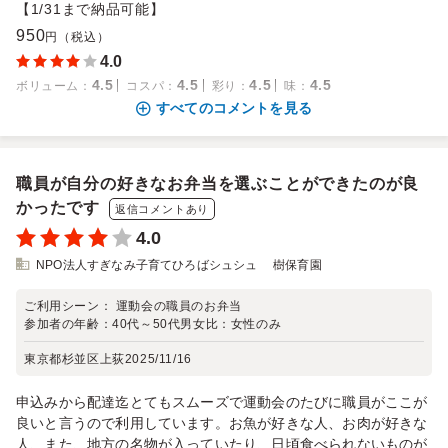
【1/31まで納品可能】
950
円（税込）
4.0
4.5
4.5
4.5
4.5
ボリューム
：
コスパ
：
彩り
：
味
：
すべてのコメントを見る
職員が自分の好きなお弁当を選ぶことができたのが良
かったです
返信コメントあり
4.0
NPO法人すぎなみ子育てひろばシュシュ 樹保育園
ご利用シーン：
運動会の職員のお弁当
参加者の年齢：
40代～50代
男女比：
女性のみ
東京都杉並区上荻
2025/11/16
申込みから配達迄とてもスムーズで運動会のたびに職員がここが
良いと言うので利用しています。お魚が好きな人、お肉が好きな
人、また、地方の名物が入っていたり、日頃食べられないものが