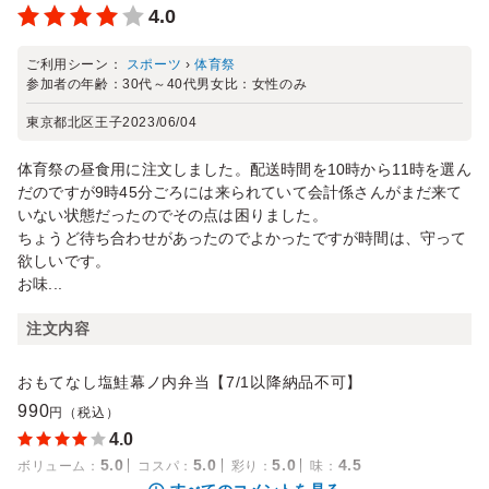
4.0
ご利用シーン：
スポーツ
›
体育祭
参加者の年齢：
30代～40代
男女比：
女性のみ
東京都北区王子
2023/06/04
体育祭の昼食用に注文しました。配送時間を10時から11時を選ん
だのですが9時45分ごろには来られていて会計係さんがまだ来て
いない状態だったのでその点は困りました。
ちょうど待ち合わせがあったのでよかったですが時間は、守って
欲しいです。
お味...
注文内容
おもてなし塩鮭幕ノ内弁当【7/1以降納品不可】
990
円（税込）
4.0
5.0
5.0
5.0
4.5
ボリューム
：
コスパ
：
彩り
：
味
：