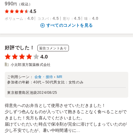
990
円（税込）
4.5
4.0
4.5
4.5
4.0
ボリューム
：
コスパ
：
彩り
：
味
：
すべてのコメントを見る
好評でした！
返信コメントあり
4.0
小太郎漢方製薬株式会社
ご利用シーン：
会食・接待
›
MR
参加者の年齢：
40代～50代
男女比：
女性のみ
東京都豊島区池袋
2024/08/25
得意先へのお弁当として使用させていただきました！
少しずつ色んなものが入っていて飽きることなく食べることがで
きました！先方も喜んでくださいました。
届けていただいた時点で保冷剤が完全に溶けてしまっていたのが
少し不安でしたが、暑い中時間通りに...