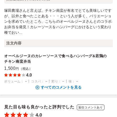
塚田農場さんと言えば、チキン南蛮が有名でとても美味しいです
が、以外と食べたことある・・・という人が多く、バリエーショ
ンを求めていたところ、こちらのオーベルジーヌさんとのコラボ
お弁当を発見！カレーソースをハンバーグにかけるという変わり
種でおい...
注文内容
オーベルジーヌのカレーソースで食べるハンバーグ&若鶏の
チキン南蛮弁当
1,500
円（税込）
4.0
－
－
－
－
ボリューム
：
コスパ
：
彩り
：
味
：
すべてのコメントを見る
見た目も味も良かったと評判でした
返信コメントあり
4.0