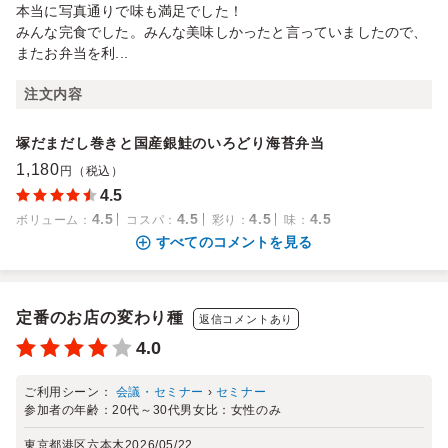
本当に写真通りで味も満足でした！
みんな完食でした。みんな美味しかったと言っていましたので、
またお弁当を利...
注文内容
塚だまだし巻きと国産銀鮭のいろどり海苔弁当
1,180
円（税込）
4.5
4.5
4.5
4.5
4.5
ボリューム
：
コスパ
：
彩り
：
味
：
すべてのコメントを見る
定番のお店の変わり種
返信コメントあり
4.0
ご利用シーン：
会議・セミナー
›
セミナー
参加者の年齢：
20代～30代
男女比：
女性のみ
東京都港区六本木
2026/05/22