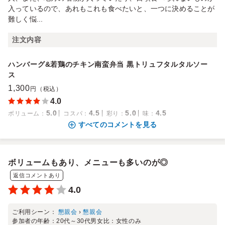
入っているので、あれもこれも食べたいと、一つに決めることが
難しく悩...
注文内容
ハンバーグ&若鶏のチキン南蛮弁当 黒トリュフタルタルソー
ス
1,300
円（税込）
4.0
5.0
4.5
5.0
4.5
ボリューム
：
コスパ
：
彩り
：
味
：
すべてのコメントを見る
ボリュームもあり、メニューも多いのが◎
返信コメントあり
4.0
ご利用シーン：
懇親会
›
懇親会
参加者の年齢：
20代～30代
男女比：
女性のみ