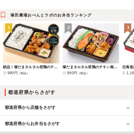
塚田農場おべんとラボのお弁当ランキング
1
2
3
絶品！塚だまタルタル若鶏のチキン南蛮弁当
塚だまタルタル若鶏のチキン南蛮と塩鮭の幕ノ内弁当
990円
990円
1,1
（税込）
（税込）
都道府県からさがす
都道府県から店舗をさがす
都道府県からお弁当をさがす