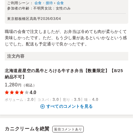
ご利用シーン：
会食・接待
›
会食
参加者の年齢：
不明
男女比：
女性のみ
東京都板橋区高島平
2026/03/04
職場の会食で注文しましたが、お弁当は冷めても肉が柔らかくて
美味しかったです。ただ、もう少し量があるといいかなという感
じでした。配送も予定通りで良かったです。
注文内容
北海道産星空の黒牛とろける牛すき弁当【数量限定】【8/25
納品不可】
1,280
円（税込）
4.0
2.0
3.0
3.5
4.0
ボリューム
：
コスパ
：
彩り
：
味
：
すべてのコメントを見る
カニクリームを絶賛
返信コメントあり