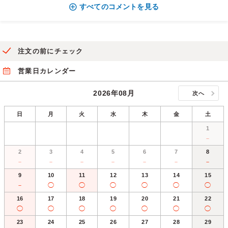
すべてのコメントを見る
注文の前にチェック
営業日カレンダー
2026年08月
次へ
日
月
火
水
木
金
土
1
－
2
3
4
5
6
7
8
－
－
－
－
－
－
－
9
10
11
12
13
14
15
－
◯
◯
◯
◯
◯
◯
16
17
18
19
20
21
22
◯
◯
◯
◯
◯
◯
◯
23
24
25
26
27
28
29