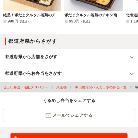
絶品！塚だまタルタル若鶏のチキン南蛮弁当
塚だまタルタル若鶏のチキン南蛮と塩鮭の幕ノ内弁当
990円
990円
1,1
（税込）
（税込）
都道府県からさがす
都道府県から店舗をさがす
都道府県からお弁当をさがす
仕出し弁当・宅配デリバリー
東京都
塚田農場おべんとラボの弁当一覧
くるめし弁当をシェアする
メールでシェアする