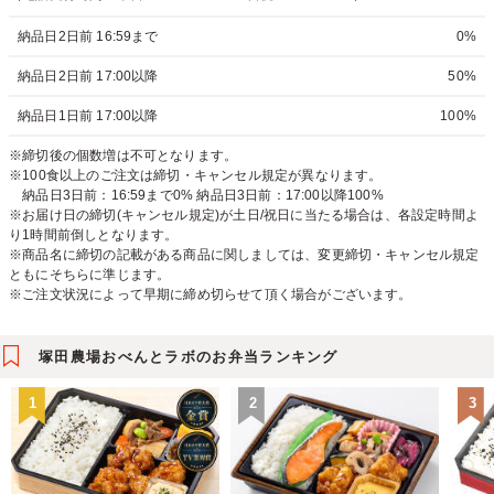
納品日2日前 16:59まで
0%
納品日2日前 17:00以降
50%
納品日1日前 17:00以降
100%
※締切後の個数増は不可となります。
※100食以上のご注文は締切・キャンセル規定が異なります。
納品日3日前：16:59まで0% 納品日3日前：17:00以降100%
※お届け日の締切(キャンセル規定)が土日/祝日に当たる場合は、各設定時間よ
り1時間前倒しとなります。
※商品名に締切の記載がある商品に関しましては、変更締切・キャンセル規定
ともにそちらに準じます。
※ご注文状況によって早期に締め切らせて頂く場合がございます。
塚田農場おべんとラボのお弁当ランキング
1
2
3