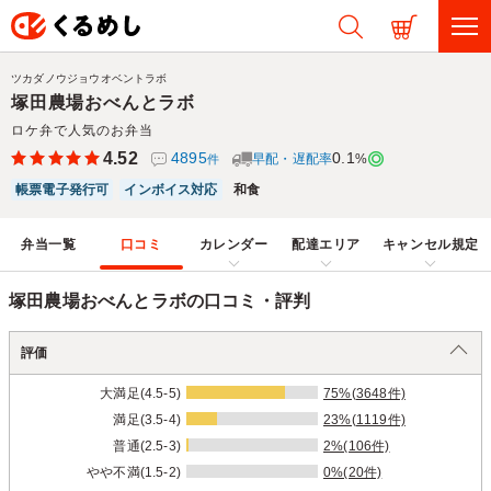
ツカダノウジョウオベントラボ
塚田農場おべんとラボ
ロケ弁で人気のお弁当
4.52
4895
0.1
早配・遅配率
%
件
帳票電子発行可
インボイス対応
和食
弁当一覧
口コミ
カレンダー
配達エリア
キャンセル規定
塚田農場おべんとラボの口コミ・評判
評価
大満足(4.5-5)
75%(3648件)
満足(3.5-4)
23%(1119件)
普通(2.5-3)
2%(106件)
やや不満(1.5-2)
0%(20件)