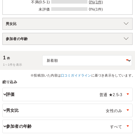
不満(0.5-1)
0%(1件)
未評価
0%(1件)
男女比
参加者の年齢
1
件
1～
1
件を表示
※投稿頂いた内容は
口コミガイドライン
に基づき表示をしています。
絞り込み
評価
男女比
参加者の年齢