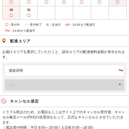
◯
◯
◯
◯
◯
◯
◯
30
31
◯
◯
◯
：受付中
－
：受付終了
休
：定休日
AM
：14:00まで配達可
PM
：14:00から配達可
配達エリア
お届けエリアを選択していただくと、該当エリアの配達無料金額が表示されま
す。
キャンセル規定
トラブル防止のため、お電話もしくはサイト上でのキャンセル受付後、キャン
セル確定メール(FAX)の送受信をもって、正式なキャンセルとさせていただき
ます。
（電話受付時間：平日 9:00～20:00 / 土日祝 9:00～18:00）