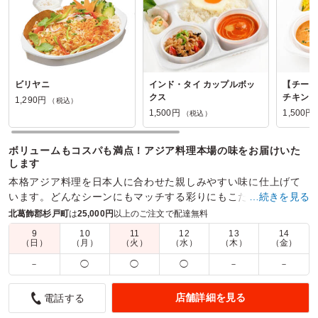
ビリヤニ
インド・タイ カップルボッ
【チーズ
クス
チキンカ
1,290円
（税込）
1,500円
1,500円
（税込）
ボリュームもコスパも満点！アジア料理本場の味をお届けいた
します
本格アジア料理を日本人に合わせた親しみやすい味に仕上げて
います。どんなシーンにもマッチする彩りにもこだわった華や
…続きを見る
かなお弁当をご用意しています。
北葛飾郡杉戸町
は
25,000円
以上のご注文で配達無料
9
10
11
12
13
14
商品数：
31
締切日時：
1日前15:00
価格帯：
980円～1,700円
（日）
（月）
（火）
（水）
（木）
（金）
配達時間：
10:00～18:00
－
◯
◯
◯
－
－
すんごい美味しいカレー
店舗詳細を見る
電話する
4.0