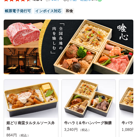
味付けも丁度よかったです。
また食べたいと言われました。ご馳走様でした。
帳票電子発行可
インボイス対応
和食
ご利用シーン：
懇親会
›
ランチ会
参加者の年齢：
40代～50代
男女比：
男性多め
東京都江東区有明
2026/02/26
焼肉 喰心の口コミをもっと見る
姫どり南蛮タルタルソース弁
牛ハラミ&牛ハンバーグ御膳
牛バラ肉
当
3,240円
1,080円
（税込）
864円
（税込）