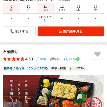
商品数：
19
締切日時：
1日前11:00
価格帯：
1,050円～1,900円
配達時間：
7:30～18:00
9
10
11
12
13
14
（日）
（月）
（火）
（水）
（木）
（金）
14:00まで
－
－
－
－
－
メインが2品で満足でした。
可
4.5
ルンドベック・ジャパン株式会社
店舗詳細を見る
電話する
研修会のお昼のお弁当として注文しました。量がしっかりあ
り、参加者からも食べ応えがあって満足できたと好評でし
た。おかずの内容もバランスが良く、最後まで飽きずに楽し
めました。配送も指定時間どおりで、電話対応も丁寧だった
石橋飯店
ため、安心して利用できました。またお願いしたいです。
4.53
32
0
早配・遅配率
%
件
ご利用シーン：
会議・セミナー
›
研修
帳票電子発行可
インボイス対応
中華・韓国
オードブル
参加者の年齢：
30代～40代
男女比：
男女混合
東京都中央区日本橋本町
2026/06/27
焼鶏八十吉の口コミをもっと見る