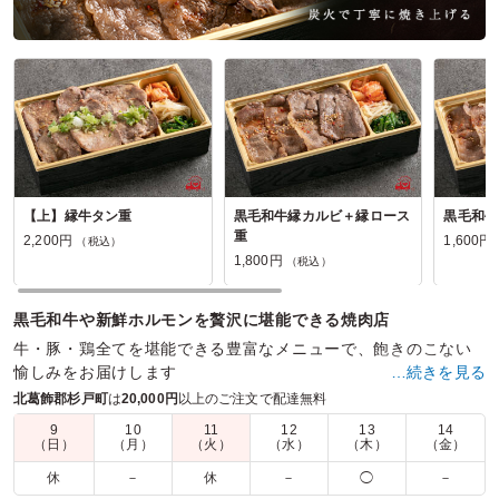
【上】縁牛タン重
黒毛和牛縁カルビ＋縁ロース
黒毛和牛
重
2,200円
1,600円
（税込）
1,800円
（税込）
黒毛和牛や新鮮ホルモンを贅沢に堪能できる焼肉店
牛・豚・鶏全てを堪能できる豊富なメニューで、飽きのこない
愉しみをお届けします
…続きを見る
北葛飾郡杉戸町
は
20,000円
以上のご注文で配達無料
商品数：
16
締切日時：
2日前11:00
価格帯：
1,500円～2,200円
配達時間：
10:00～19:00
9
10
11
12
13
14
（日）
（月）
（火）
（水）
（木）
（金）
休
－
休
－
◯
－
肉を食べたいならここ！