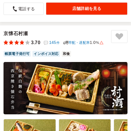
ソースが美味しい
店舗詳細を見る
電話する
4.0
ハンバーグ弁当は、ふっくらとした食感のハンバーグに濃厚
なソースがよく絡み、ご飯が進む味わいでした。量はやや少
なめに感じたものの、味の満足度は高かったです。また、注
京懐石村瀬
文したサイト自体も使いやすく、スムーズに選べた点が好印
3.70
145
1.0
早配・遅配率
%
件
象でした。全体的に安心して利用できるサービスだと感じま
した。
帳票電子発行可
インボイス対応
和食
ご利用シーン：
会議・セミナー
›
研修
参加者の年齢：
20代～30代
男女比：
男女混合
埼玉県北葛飾郡杉戸町本郷
2026/04/08
にくとごはんの口コミをもっと見る