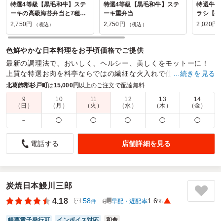
特選4等級【黒毛和牛】ステ
特選4等級【黒毛和牛】ステ
特選牛ロ
ーキの高級海苔弁当と7種の
ーキ重弁当
ラシ【弁
副菜【彩り御膳】
2,750円
2,750円
2,020円
（税込）
（税込）
色鮮やかな日本料理をお手頃価格でご提供
最新の調理法で、おいしく、ヘルシー、美しくをモットーに！
上質な特選お肉を料亭ならではの繊細な火入れで仕上げます。
…続きを見る
北葛飾郡杉戸町
は
15,000円
以上のご注文で配達無料
商品数：
20
締切日時：
1日前10:00
価格帯：
1,360円～5,775円
配達時間：
6:00～17:00
9
10
11
12
13
14
（日）
（月）
（火）
（水）
（木）
（金）
－
◯
◯
◯
◯
◯
時間ギリギリ配達が遅く。。。ドキドキした。
4.0
日本ストライカー(株)
店舗詳細を見る
電話する
説明会時のお弁当として。。お茶付き予算内で彩が良く、年
配のお客様多くて胃にやさしいお弁当を探していました。一
つ一つが細かくいろんな味をたくさん楽しめますし見た目も
彩華やかさも喜んでくれるかなって考えながら今回のお弁当
炭焼日本鰻川三郎
にたどり着きましたが満足です。
4.18
58
1.6
早配・遅配率
%
件
ご利用シーン：
会議・セミナー
›
勉強会
帳票電子発行可
インボイス対応
和食