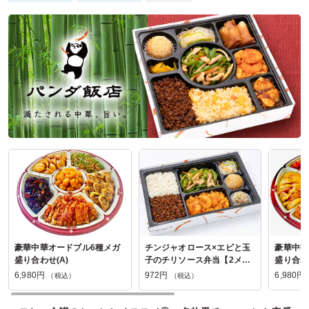
担当としても大変嬉しかったです。
冷めても美味しくて、スパイスが効いているけれど、辛すぎ
ないので誰もが楽しめるカレーでした。
ご利用シーン：
イベント運営
›
イベントスタッフ
参加者の年齢：
30代～40代
男女比：
－
東京都立川市緑町
2025/10/24
ミランレストランの口コミをもっと見る
豪華中華オードブル6種メガ
チンジャオロース×エビと玉
豪華中華
盛り合わせ(A)
子のチリソース弁当【2メイ
盛り合わせ
ン】
6,980円
972円
6,980円
（税込）
（税込）