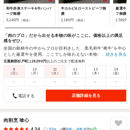
和牛赤身ステーキ&牛ハンバ
牛カルビ&ローストビーフ御
厳選牛ハ
ーグ御膳
膳
フ御膳
3,240円
2,160円
2,592円
（税込）
（税込）
「肉のプロ」だから出せる本物の味がここに。価格以上の満足
感をぜひ。
全国の銘柄牛の中からプロが目利きした、黒毛和牛”雌牛”を中心
とした厳選牛を使用。ここでしか味わえない本物の焼肉弁当を
…続きを見る
ご堪能ください。
北葛飾郡杉戸町
は
28,000円
以上のご注文で配達無料
9
10
11
12
13
14
商品数：
17
締切日時：
2日前12:00
価格帯：
1,080円～6,480円
（日）
（月）
（火）
（水）
（木）
（金）
配達時間：
5:00～23:00
－
－
－
－
－
－
美味しかった!
店舗詳細を見る
電話する
4.5
日鉄物流株式会社
配達も時間どうりで、丁寧でよかったです。ありがとうござ
いました。
お弁当はガッツリ系の2000円以内で、希望どうりでした。お
肉割烹 喰心
弁当自体とても美味しく評判よかったです。お肉も柔らかく
4.34
93
0
早配・遅配率
%
件