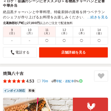
＜ロケ・会議のシーンにオススメ◎＞名物黒チャーハンと定番
中華弁当
絶品黒チャーハンと中華料理。特級廚師の資格を持つベテラン
のシェフが作り上げるお料理をお楽しみください。ロケ・会議
…続きを見る
などあらゆるシーンで活躍の中華幕の内弁当。
北葛飾郡杉戸町
は
27,000円
以上のご注文で配達無料
9
10
11
12
13
14
商品数：
14
締切日時：
2日前15:00
価格帯：
972円～1,188円
（日）
（月）
（火）
（水）
（木）
（金）
配達時間：
10:30～20:00
－
－
◯
◯
◯
◯
中華料理はメニューが多彩で助かります
店舗詳細を見る
電話する
4.5
こちらの2つの中華弁当は、どちらも主菜がしっかりおいし
く、食べた満足感が高い点が共通しています。油淋鶏は香ば
しく、酢豚はほどよい酸味とコクがあり、ご飯が進む味わい
焼鶏八十吉
でした。副菜も丁寧に作られていて全体のバランスが良く、
4.53
70
0
早配・遅配率
%
件
最後まで飽きずに楽しめます。さらに配達も指定時間どおり
でスムーズに受け取れたため、味だけでなくサービス面でも
インボイス対応
和食
安心して利用できるお弁当でした。
ご利用シーン：
イベント運営
›
説明会
参加者の年齢：
不明
男女比：
男女混合