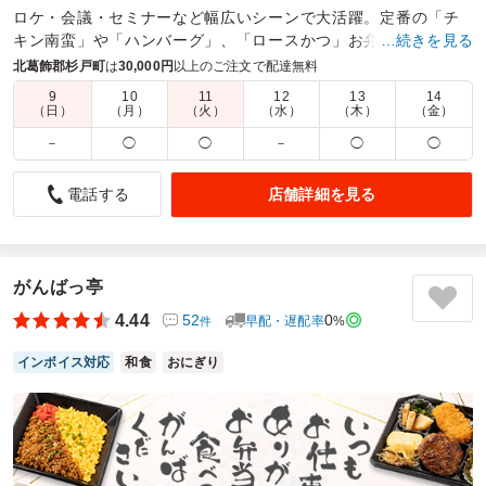
ロケ・会議・セミナーなど幅広いシーンで大活躍。定番の「チ
キン南蛮」や「ハンバーグ」、「ロースかつ」お弁当に人気の
…続きを見る
お料理を揃えています。大満足必至の”新ロケ弁”です。
北葛飾郡杉戸町
は
30,000円
以上のご注文で配達無料
9
10
11
12
13
14
商品数：
31
締切日時：
1日前13:00
価格帯：
750円～1,180円
（日）
（月）
（火）
（水）
（木）
（金）
配達時間：
5:00～21:00
－
◯
◯
－
◯
◯
会議用のお弁当に
店舗詳細を見る
電話する
4.0
フィリップモリスジャパン合同会社
会議の昼食用に注文させていただきました。指定した時間内
の早めの時間に届けていただき大変助かりました。お弁当の
味もよく、ボリューム満点なのが男性参加者からとても好評
がんばっ亭
でした。ただ一膳分箸が足りず、少々困ってしまいまし
4.44
52
0
早配・遅配率
%
件
た…。また注文させていただきます。
インボイス対応
和食
おにぎり
ご利用シーン：
会議・セミナー
›
会議
参加者の年齢：
40代～50代
男女比：
男性多め
埼玉県さいたま市浦和区高砂
2026/06/30
もぐべんの口コミをもっと見る