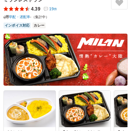
4.39
19
件
早配・遅配率
-（集計中）
インボイス対応
カレー