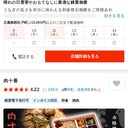
晴れの日需要やおもてなしに最適な鰻重御膳
うなぎの旨さを存分に味わえる和食懐石御膳をご堪能あれ
…続きを見る
商品数：
20
締切日時：
1日前10:00
価格帯：
1,804円～7,150円
北葛飾郡杉戸町
は
15,000円
以上のご注文で配達無料
配達時間：
6:00～17:00
9
10
11
12
13
14
（日）
（月）
（火）
（水）
（木）
（金）
内容がとてもよかったです
－
◯
◯
◯
◯
◯
4.0
ノーベルファーマ株式会社
勉強会のお客さん昼食用で利用しました。女性が中心であっ
店舗詳細を見る
電話する
たので、量よりも中身重視でしたがとても評判が良かったで
す。男性には少し物足りなかったかもしれませんが、内容的
に非常にコスパがよいと思いました。配送の方も丁寧に対応
いただきありがとうございました。
肉十番
4.22
155
0.8
早配・遅配率
%
件
ご利用シーン：
会議・セミナー
›
勉強会
参加者の年齢：
30代～40代
男女比：
女性多め
帳票電子発行可
インボイス対応
和食
焼肉
千葉県市原市五井
2026/06/18
炭焼日本鰻川三郎の口コミをもっと見る