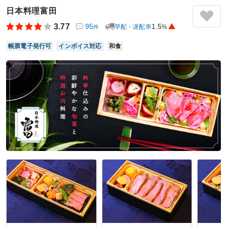
セミナーの合間にちょうどよいボリュームで、最後まで集中
日本料理富田
力を保つことができました。
3.77
95
1.5
早配・遅配率
%
件
とてもおいしかったのでお客様に好評でした。
帳票電子発行可
インボイス対応
和食
ご利用シーン：
会議・セミナー
›
セミナー
参加者の年齢：
－
男女比：
女性のみ
千葉県千葉市美浜区中瀬
2026/06/18
京懐石村瀬の口コミをもっと見る