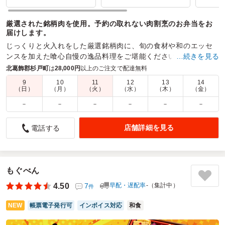
厳選された銘柄肉を使用。予約の取れない肉割烹のお弁当をお
届けします。
じっくりと火入れをした厳選銘柄肉に、旬の食材や和のエッセ
ンスを加えた喰心自慢の逸品料理をご堪能ください
…続きを見る
北葛飾郡杉戸町
は
28,000円
以上のご注文で配達無料
商品数：
18
締切日時：
2日前12:00
価格帯：
864円～5,400円
配達時間：
5:00～23:00
9
10
11
12
13
14
（日）
（月）
（火）
（水）
（木）
（金）
－
－
－
－
－
－
２段弁当でスタッフのテンションが上がりました！
5.0
ポーライト株式会社
店舗詳細を見る
電話する
会社のイベントで利用しました。女性が多かったので量より
見た目と質で探しました。 喰心さんは大宮で有名なお店な
ので、味は間違いないだろうと確信してチョイスしました。
スタイリッシュな黒のお弁当箱が２段重ねで赤いゴムで止ま
もぐべん
っていました。何しろ見た目が「オシャレ～」でした。 見
4.50
7
早配・遅配率
-（集計中）
件
た瞬間、スタッフからは歓声が上がりました！
味はモチロンですが、やはり見た瞬間のインパクトは、思惑
NEW
帳票電子発行可
インボイス対応
和食
通りで大成功でした。
配達時間も予定通り、おしぼりも付いていて準備品が少なく