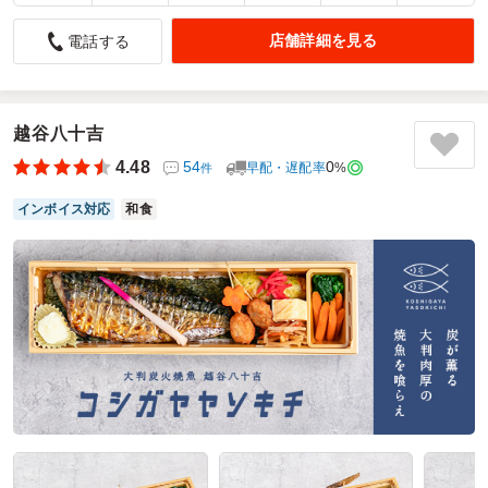
中華のお弁当 かなりのレベルです
店舗詳細を見る
電話する
5.0
有限会社 相馬モータース
中華のお弁当をお願いしました
味は高級中華店と遜色なく美味しくいただきました
越谷八十吉
ご利用シーン：
－
4.48
54
0
参加者の年齢：
－
男女比：
－
早配・遅配率
%
件
埼玉県北葛飾郡杉戸町下高野
2025/09/07
インボイス対応
和食
石橋飯店の口コミをもっと見る