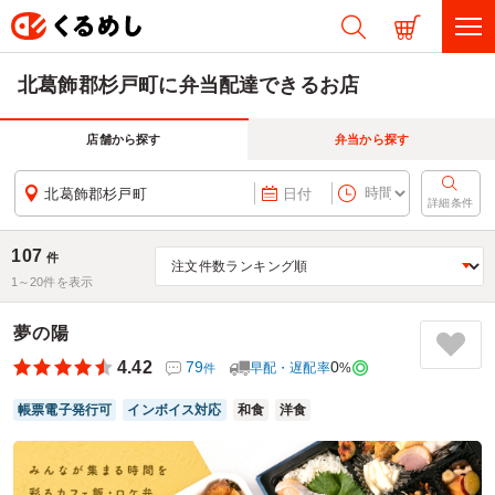
北葛飾郡杉戸町に弁当配達できるお店
店舗から探す
弁当から探す
北葛飾郡杉戸町
日付
詳細条件
107
件
1～
20
件を表示
夢の陽
4.42
79
0
早配・遅配率
%
件
帳票電子発行可
インボイス対応
和食
洋食