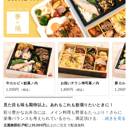
牛カルビ＋鮭幕ノ内
お祝いチラシ寿司幕ノ内
豚カルビ
1,300円
1,400円
1,250円
（税込）
（税込）
見た目も味も期待以上。あれもこれも欲張りたいときに！
彩り豊かなお弁当には、メイン料理も野菜もたっぷり！さらに
栄養バランスも考えられているから、満足頂けること間違いな
…続きを見る
し。見た目も味も量も譲れない、欲張りなあなたにおすすめ！
北葛飾郡杉戸町
は
30,000円
以上のご注文で配達無料