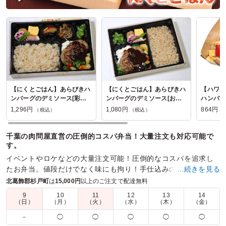
【にくとごはん】あらびきハ
【にくとごはん】あらびきハ
【ハワイ
ンバーグのデミソース[彩り
ンバーグのデミソース[お好
ハンバー
弁当幕の内]
み幕の内弁当]
1,296円
1,080円
864円
（税込）
（税込）
（
千葉の肉問屋直営の圧倒的コスパ弁当！大量注文も対応可能で
す。
イベントやロケなどの大量注文可能！圧倒的なコスパを追求し
たお弁当。値段だけでなく味にも拘り！手仕込みの唐揚げや定
…続きを見る
番の生姜焼きなどもラインナップ！
北葛飾郡杉戸町
は
15,000円
以上のご注文で配達無料
9
10
11
12
13
14
商品数：
38
締切日時：
1日前10:00
価格帯：
864円～1,404円
（日）
（月）
（火）
（水）
（木）
（金）
配達時間：
6:00～17:00
－
◯
◯
◯
◯
◯