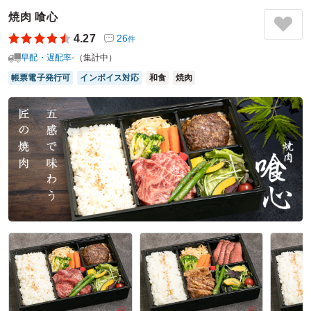
も配達された弁当を食べた方が全員非常に満足しておりまし
焼肉 喰心
た。ご馳走様でした。
4.27
26
件
ご利用シーン：
ロケ・撮影
›
撮影
早配・遅配率
-（集計中）
参加者の年齢：
30代～40代
男女比：
－
埼玉県川口市青木
2026/07/23
帳票電子発行可
インボイス対応
和食
焼肉
越谷八十吉の口コミをもっと見る