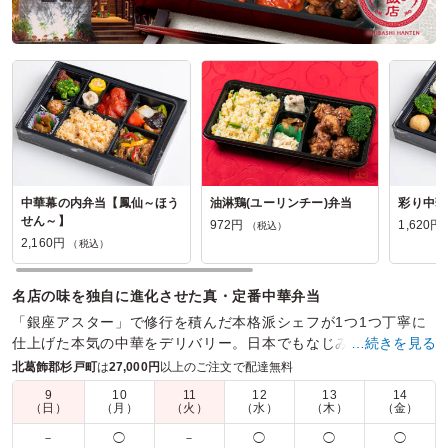
中華幕の内弁当【鳳仙～ほう
油淋鶏(ユーリンチー)弁当
彩り中華
せん～】
972円
1,620円
（税込）
2,160円
（税込）
名店の味を独自に進化させた真・定番中華弁当
「銀座アスター」で修行を積んだ本格派シェフが1つ1つ丁寧に
仕上げた本気の中華をデリバリー。日本でもなじみ深い料理た
…続きを見る
ちがシェフの腕で新たなフェーズへ昇華する。
北葛飾郡杉戸町
は
27,000円
以上のご注文で配達無料
9
10
11
12
13
14
商品数：
28
締切日時：
2日前23:45
価格帯：
972円～2,160円
（日）
（月）
（火）
（水）
（木）
（金）
配達時間：
10:30～21:00
－
◯
－
◯
◯
◯