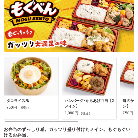
て済みました。 機会がありましたらまたお世話になりま
す。 ありがとうございました。
ご利用シーン：
イベント運営
›
イベントスタッフ
参加者の年齢：
40代～50代
男女比：
女性多め
埼玉県北足立郡伊奈町小室
2025/06/16
肉割烹 喰心の口コミをもっと見る
タコライス風
ハンバーグ×からあげ弁当【2
鶏のから
メイン】
ン】
750円
（税込）
1,080円
750円
（税込）
（
お弁当のずっしり感。ガッツリ盛り付けたメイン。もぐもぐい
けるお弁当。