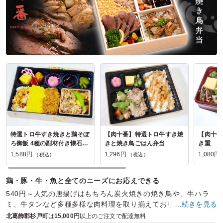
特選トロ牛すき焼きと鶏そぼ
【肉十番】特選トロ牛すき焼
【肉十番
ろ御飯 4種の副材付き懐石御
きと焼き鳥ごはん弁当
き重
膳
1,588円
1,296円
1,080円
（税込）
（税込）
鶏・豚・牛・魚と全てのニーズにお応えできる
540円～人気の唐揚げはもちろん炭火焼きの焼き鳥や、牛ハラ
ミ、牛タンなど多種多様な肉料理を取り揃えております。ロケ
…続きを見る
や会議など様々シーンでご利用ください
北葛飾郡杉戸町
は
15,000円
以上のご注文で配達無料