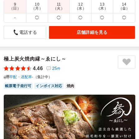
9
10
11
12
13
14
商品数：
15
締切日時：
1日前10:00
価格帯：
1,080円～1,588円
（日）
（月）
（火）
（水）
（木）
（金）
配達時間：
6:00～17:00
－
◯
◯
◯
◯
◯
豪華で美味しい！
店舗詳細を見る
電話する
4.0
**肉十番の幕ノ内膳**は見た目から豪華で、開けた瞬間に気分
が上がりました。トロ牛カルビは柔らかく、脂の甘みがしっ
かり感じられて満足度が高いです。そぼろや卵、彩りの良い
極上炭火焼肉縁～ゑにし～
副菜もバランスがよく、最後まで飽きずに楽しめました。会
4.46
25
件
議用にも個人用にもおすすめできるお弁当です。
早配・遅配率
-（集計中）
ご利用シーン：
会議・セミナー
›
研修
帳票電子発行可
インボイス対応
焼肉
参加者の年齢：
20代～30代
男女比：
男女混合
埼玉県北葛飾郡杉戸町本郷
2026/04/23
肉十番の口コミをもっと見る