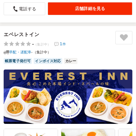
4.0
ワタナベフーマック株式会社
店舗詳細を見る
電話する
展示会の際に社員向けのお弁当として注文させていただきま
した。
若い男性が多いことから肉がたくさんのっているこのお弁当
を注文しました。
エベレストイン
展示会のブースまで配達いただけるので非常に助かります。
-
1
件
（集計中）
お弁当もとても美味しく、非常に満足のいく内容でした。ま
早配・遅配率
-（集計中）
た注文したいと思います。
帳票電子発行可
インボイス対応
カレー
ご利用シーン：
イベント運営
›
展示会
参加者の年齢：
30代～40代
男女比：
男性多め
東京都江東区有明
2025/03/21
極上炭火焼肉縁～ゑにし～の口コミをもっと見る