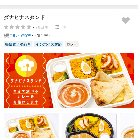
ナンカレー弁当は、香り豊かなスパイスがしっかり効いたカ
レーと、もちもちで食べ応えのあるナンの組み合わせがとて
も満足度高かったです。辛さも程よく、最後まで飽きずに楽
ダナピナスタンド
しめました。全体の量はちょうど良く、ランチとして満足で
-
-
件
（集計中）
きる内容でした。また、注文したサイトも操作しやすく、ス
早配・遅配率
-（集計中）
ムーズに選べた点が好印象。安心して利用できるサービスだ
と感じました。
帳票電子発行可
インボイス対応
カレー
ご利用シーン：
会議・セミナー
›
研修
参加者の年齢：
20代～30代
男女比：
男女混合
埼玉県北葛飾郡杉戸町本郷
2026/04/08
エベレストインの口コミをもっと見る