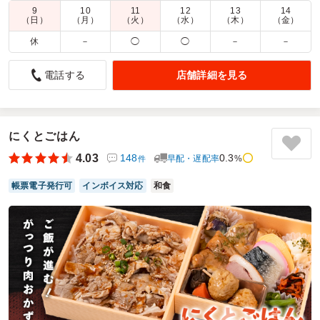
9
10
11
12
13
14
商品数：
23
締切日時：
1日前09:00
価格帯：
870円～1,400円
（日）
（月）
（火）
（水）
（木）
（金）
配達時間：
10:30～17:00
休
－
◯
◯
－
－
満足度大
店舗詳細を見る
電話する
4.5
若い男子社員が多く、ボリューミーなお弁当を探しこちらに
辿りつきました。
ごはんを大盛にしてちょうどよかったようです。ボリューム
にくとごはん
満点で食べ応えありました。
4.03
148
0.3
早配・遅配率
%
件
お値段も大満足です。
ただ、副菜の小さいからあげが半分になっていたところは残
帳票電子発行可
インボイス対応
和食
念でした。
ご利用シーン：
会議・セミナー
›
勉強会
参加者の年齢：
20代～30代
男女比：
男性多め
埼玉県北葛飾郡杉戸町深輪
2026/07/31
夢の陽の口コミをもっと見る