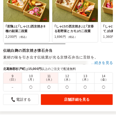
｢若鶏｣と｢しゃけ｣西京焼き8
｢しゃけの西京焼き｣と｢京香
｢しゃけ
種の副菜二段重
る彩野菜とカモ｣の二段重
て｣白麹
当
2,200円
1,696円
1,360円
（税込）
（税込）
伝統白麹の西京焼き懐石弁当
素材の味を引き出す伝統業が光る京懐石弁当に舌鼓を。
…続きを見る
商品数：
12
締切日時：
1日前10:00
価格帯：
1,360円～2,360円
北葛飾郡杉戸町
は
15,000円
以上のご注文で配達無料
配達時間：
6:00～17:00
9
10
11
12
13
14
（日）
（月）
（火）
（水）
（木）
（金）
お客様用のお弁当
－
◯
◯
◯
◯
◯
4.0
株式会社アルビオン千葉支店
セミナー用お弁当でお願いしました。
店舗詳細を見る
電話する
彩りがとてもよく、見た目から楽しめるお弁当でした。主
菜・副菜のバランスもよく、どのおかずも美味しくいただき
ました。