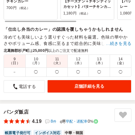
チキンカレー
【チーズナン＋チキンティッ
【パッタ
カセット】バターチキンカレ
レー
700円
（税込）
ー
1,180円
1,080円
（税込）
「仕出し弁当のカレー」の認識を覆しちゃうかもしれません
冷めても美味しいよう選りすぐった材料を厳選。色味の華やか
さやボリューム感、食感に至るまで総合的に美味しく頂けるよ
…続きを見る
う一つ一つ丁寧に仕上げています。
北葛飾郡杉戸町
は
25,000円
以上のご注文で配達無料
9
10
11
12
13
14
商品数：
26
締切日時：
1日前17:00
価格帯：
700円～1,180円
（日）
（月）
（火）
（水）
（木）
（金）
配達時間：
9:30～23:45
－
◯
◯
◯
◯
◯
冷めても美味しいカレー
店舗詳細を見る
電話する
5.0
株式会社帯三京 タヒチ・ヘイヴァ・イン・ジャパン
今回初めてカレーのお弁当を注文しました。
いつものお弁当と目先が変わりスタッフから大変好評でし
た。
パンダ飯店
味もとても美味しくて「ここのイベントはお弁当が美味し
4.19
8
0
早配・遅配率
%
件
い」と初めてイベントに参加したスタッフさんからも褒めら
れました。
帳票電子発行可
インボイス対応
中華・韓国