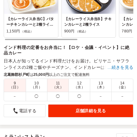
【カレーライス弁当C】バタ
【カレーライス弁当B】チキ
【カレー
ーチキンカレーと2種ライス
ンカレーと2種ライス
ンカレー
と選べるナン
1,150円
900円
780円
（税込）
（税込）
（
インド料理の定番をお弁当に！【ロケ・会議・イベント】に絶
品カレー
日本人が知ってるインド料理だけをお届け。ビリヤニ・サフラ
ンライスの2種ご飯やチーズナン、インドカレーは時間が経って
…続きを見る
も絶品。インドカレー×弁当はこのお店に決まり！
北葛飾郡杉戸町
は
25,000円
以上のご注文で配達無料
9
10
11
12
13
14
商品数：
29
締切日時：
1日前17:00
価格帯：
780円～1,150円
（日）
（月）
（火）
（水）
（木）
（金）
配達時間：
10:00～23:00
－
◯
◯
◯
－
－
お客様の声募集中！
店舗詳細を見る
電話する
『ダナピナスタンド』のお弁当への皆様のお声をお待ちしてい
ます。
ミランレストラン