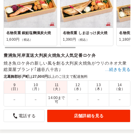
名物長重 銀鮭塩麴漬炭火焼
名物長重 しまほっけ炭火焼
1,600円
1,390円
1,180円
（税込）
（税込）
豊洲魚河岸直送大判炭火焼魚大人気定番ロケ弁
焼き魚ロケ弁の新しい風を創る大判炭火焼魚がウリのネオ大衆
総菜屋ブランド｢越谷八十吉｣
…続きを見る
北葛飾郡杉戸町
は
27,000円
以上のご注文で配達無料
商品数：
22
締切日時：
1日前11:00
価格帯：
960円～1,900円
配達時間：
7:30～18:00
9
10
11
12
13
14
（日）
（月）
（火）
（水）
（木）
（金）
14:00まで
－
－
－
－
－
時間通りに届けて頂き、また蓋を開け＆食べてみて、非常
可
に満足しました。
店舗詳細を見る
電話する
4.0
株式会社総宣アド
久しぶりに利用しました。何年か前は、希望時間に遅延した
こともありましたが今回は時間も正確で、また内容について