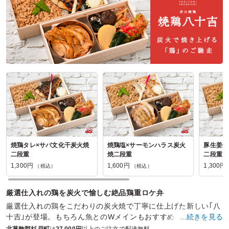
埼玉県さいたま市岩槻区太田
2026/03/10
パンダ飯店の口コミをもっと見る
焼鶏タレ×サバ文化干炭火焼
焼鶏塩×サーモンハラス炭火
豚生姜焼
二段重
焼二段重
二段重
1,300円
1,600円
1,300円
（税込）
（税込）
厳選仕入れの鶏を炭火で愉しむ絶品鶏重ロケ弁
厳選仕入れの鶏をこだわりの炭火焼で丁寧に仕上げた新しい｢八
十吉｣が登場。もちろん魚とのWメインもおすすめです。
…続きを見る
北葛飾郡杉戸町
は
27,000円
以上のご注文で配達無料