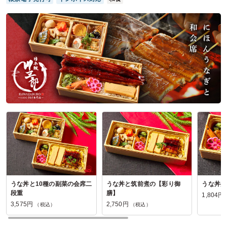
参加者の年齢：
40代～50代
男女比：
女性多め
神奈川県横浜市中区本牧三之谷
2026/07/12
日本料理富田の口コミをもっと見る
うな丼と10種の副菜の会席二
うな丼と筑前煮の【彩り御
うな丼弁
段重
膳】
1,804円
3,575円
2,750円
（税込）
（税込）