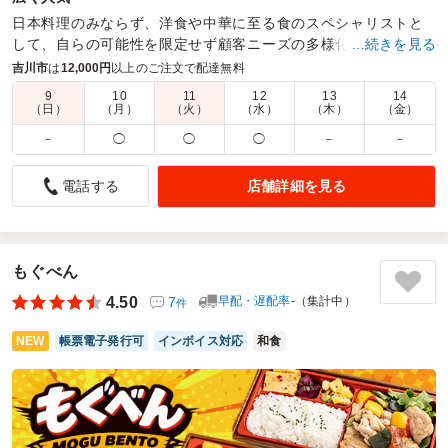
日本料理のみならず、洋食や中華に至る食のスペシャリストと
して、自らの可能性を限定せず顧客ニーズの多様化に対応
…続きを見る
中！！コスパの高い仕出し弁当なら当店へまずはご連絡くださ
吉川市
は
12,000円
以上のご注文で配達無料
い。
9
10
11
12
13
14
（日）
（月）
（火）
（水）
（木）
（金）
商品数：
30
締切日時：
1日前18:00
価格帯：
750円～2,750円
配達時間：
9:00～19:00
－
◯
◯
◯
－
－
店舗詳細を見る
電話する
いつも配達してくれる､おばさんの愛想の良さが何よりも
GOOD!
5.0
大岩神社世話人会
地元神社のミヤナギ(環境整備)作業後のお昼弁当として注文
もぐべん
しました｡値段以上の内容でみんな満足でした｡今回で2回目
4.50
7
早配・遅配率
-（集計中）
件
ですがメニューが多く
また次回もお願いしようと思います｡来年2月11日の御歩射に
NEW
帳票電子発行可
インボイス対応
和食
は氏子全員分の料理を検討しようと思います｡予算と相談の
上メニューを決められれば､
と思っています｡
ご利用シーン：
神社の行事