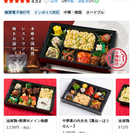
4.53
32
0
早配・遅配率
%
件
ご利用シーン：
会議・セミナー
›
研修
帳票電子発行可
インボイス対応
中華・韓国
オードブル
参加者の年齢：
30代～40代
男女比：
男女混合
東京都中央区日本橋本町
2026/06/27
焼鶏八十吉の口コミをもっと見る
油淋鶏×酢豚Wメイン御膳
中華幕の内弁当【鳳仙～ほう
油淋鶏(
せん～】
1,238円
972円
（税込）
（
2,160円
（税込）