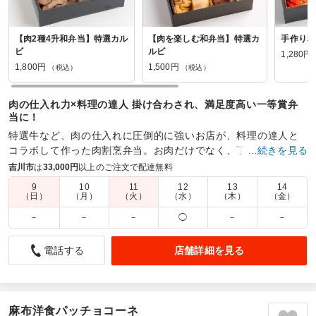
【肉2種4升和弁当】特選カル
【肉を楽しむ和弁当】特選カ
手作り和
ビ
ルビ
1,280円
1,800円
1,500円
（税込）
（税込）
肉の仕入れ力×料理の達人 掛け合わされ、満足度高い一等賞弁
当に！
特選牛など、肉の仕入れに圧倒的に強いお店が、料理の達人と
コラボして作った肉割烹弁当。お肉だけでなく、丁寧に作られ
…続きを見る
たおかずや、コシヒカリを使用したお米もおすすめです。
吉川市
は
33,000円
以上のご注文で配達無料
9
10
11
12
13
14
商品数：
19
締切日時：
2日前20:00
価格帯：
1,280円～2,000円
（日）
（月）
（火）
（水）
（木）
（金）
配達時間：
10:00～18:00
－
－
－
◯
－
－
コスパの良いお弁当
店舗詳細を見る
電話する
4.0
株式会社インテンス
新入社員の新人研修で使用しました。
遅延などもなく、時間通りに配達いただけたので、無事新人
研修を終えることができました。
麻布洋食パッチョコーネ