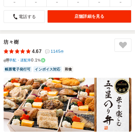
－
－
－
－
－
－
合鴨の柔らかさが最高でした!!
店舗詳細を見る
電話する
5.0
株式会社 丸和運輸機関
今回も会議用のお弁当で利用させていただきました。
朝からとても暑かったのですが、しっかり保冷されていたの
で安心していただくことができました。
坊々樹
お弁当は全体的に大ボリュームでした。女性には少し多い気
4.67
1145
件
もしましたが、質・量ともに男性には大満足だったと思いま
0.1
す。
早配・遅配率
%
帳票電子発行可
インボイス対応
和食
ご利用シーン：
会議・セミナー
›
会議
参加者の年齢：
50代～60代
男女比：
男性多め
埼玉県吉川市旭
2026/07/09
小粋な和食いなみつの口コミをもっと見る