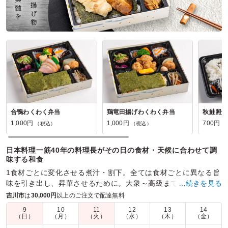
合鴨わくわく弁当
鶏竜田揚げわくわく弁当
秋鮭照焼
1,000円
1,000円
700円
（税込）
（税込）
（
日本料理一筋40年の料理長がその日の食材・天候に合わせて調
味する和食
1食材ごとに変化させる煮汁・割下。全ては食材ごとに異なる旨
味を引き出し、昇華させるために。大衆～高級まで、幅広い価
…続きを見る
格の弁当をラインナップした、注文しやすい和弁当専門店。
吉川市
は
30,000円
以上のご注文で配達無料
9
10
11
12
13
14
商品数：
53
締切日時：
1日前15:00
価格帯：
540円～2,052円
（日）
（月）
（火）
（水）
（木）
（金）
配達時間：
1:30～19:00