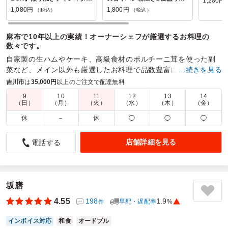
1,280円
ア風
わせ弁当
1,080円
1,800円
（税込）
（税込）
麻布で10年以上の実績！オーナーシェフが厳選するお料理の
数々です。
自家製の生ハムやケーキ、高級食材のポルチーニ茸を使った副
菜など、メイン以外も厳選したお料理で品数豊富にお召し上が
…続きを見る
り頂けます！
吉川市
は
35,000円
以上のご注文で配達無料
9
10
11
12
13
14
商品数：
21
締切日時：
2日前18:00
価格帯：
1,080円～1,800円
（日）
（月）
（火）
（水）
（木）
（金）
配達時間：
10:00～20:00
休
－
休
◯
◯
◯
高級感もあり、好評でした。
店舗詳細を見る
電話する
5.0
学校法人角川ドワンゴ学園
ウェブサイトは写真が豊富で商品がとても選びやすく、注文
手続きまで非常にスムーズでした。配達当日は指定時間通り
に型崩れなく丁寧にお届けいただき、本当に大変助かりまし
坂膳
た。お弁当の美味しさはもちろん、サイトの使い勝手と配送
4.55
198
1.9
早配・遅配率
%
件
の安心感も含めて大満足です。大切なイベントなどの際には
ぜひまた利用したいです！
インボイス対応
和食
オードブル