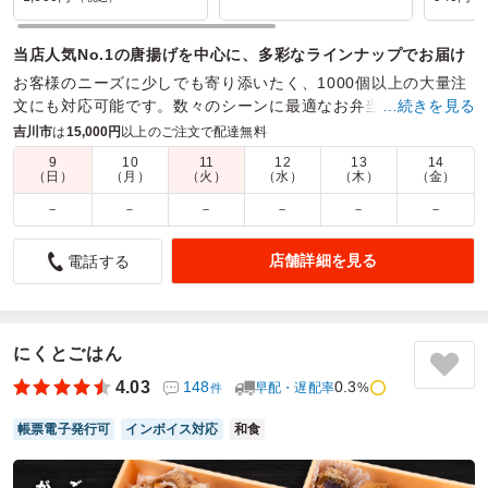
当店人気No.1の唐揚げを中心に、多彩なラインナップでお届け
お客様のニーズに少しでも寄り添いたく、1000個以上の大量注
文にも対応可能です。数々のシーンに最適なお弁当を豊富なバ
…続きを見る
リエーションからお選びください
吉川市
は
15,000円
以上のご注文で配達無料
9
10
11
12
13
14
商品数：
56
締切日時：
1日前15:00
価格帯：
500円～2,200円
（日）
（月）
（火）
（水）
（木）
（金）
配達時間：
8:00～23:00
－
－
－
－
－
－
みんな大満足！！！
店舗詳細を見る
電話する
5.0
埼玉県立吉川美南高等学校
電話対応も完璧。納品日前日までお弁当の個数を変更でした
し、メールでこまめに連絡を入れてもらえたので、非常に忙
しい時期だったがミスなく対応でした。
にくとごはん
味もボリュームも若者でも大満足できるものばかり。しかも
4.03
148
0.3
早配・遅配率
%
件
安い。2つ頼む人もいるくらいだったが、今度は全員大盛り
で注文しようと思う。
帳票電子発行可
インボイス対応
和食
ご利用シーン：
スポーツ
›
体育祭
参加者の年齢：
30代～40代
男女比：
男性多め