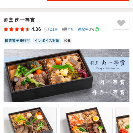
高齢者の会ですが、量や彩り、味も良しで
すごい評判が良かったです。
割烹 肉一等賞
ご利用シーン：
会食・接待
›
会食
4.36
21
0
参加者の年齢：
60代以上
男女比：
男女混合
早配・遅配率
%
件
東京都練馬区南大泉
2026/07/27
帳票電子発行可
インボイス対応
和食
坊々樹の口コミをもっと見る