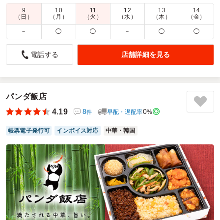
9
10
11
12
13
14
商品数：
31
締切日時：
1日前13:00
価格帯：
750円～1,180円
（日）
（月）
（火）
（水）
（木）
（金）
配達時間：
5:00～21:00
－
◯
◯
－
◯
◯
会議用のお弁当に
店舗詳細を見る
電話する
4.0
フィリップモリスジャパン合同会社
会議の昼食用に注文させていただきました。指定した時間内
の早めの時間に届けていただき大変助かりました。お弁当の
味もよく、ボリューム満点なのが男性参加者からとても好評
パンダ飯店
でした。ただ一膳分箸が足りず、少々困ってしまいまし
4.19
8
0
早配・遅配率
%
件
た…。また注文させていただきます。
帳票電子発行可
インボイス対応
中華・韓国
ご利用シーン：
会議・セミナー
›
会議
参加者の年齢：
40代～50代
男女比：
男性多め
埼玉県さいたま市浦和区高砂
2026/06/30
もぐべんの口コミをもっと見る