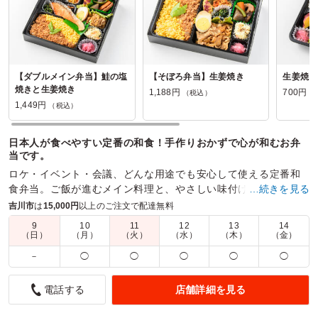
【ダブルメイン弁当】鮭の塩
【そぼろ弁当】生姜焼き
生姜焼き
焼きと生姜焼き
1,188円
700円
（税込）
（
1,449円
（税込）
日本人が食べやすい定番の和食！手作りおかずで心が和むお弁
当です。
ロケ・イベント・会議、どんな用途でも安心して使える定番和
食弁当。ご飯が進むメイン料理と、やさしい味付けの副菜が箱
…続きを見る
いっぱいに詰められた、心が和むお弁当です。
吉川市
は
15,000円
以上のご注文で配達無料
9
10
11
12
13
14
商品数：
27
締切日時：
1日前12:00
価格帯：
700円～1,480円
（日）
（月）
（火）
（水）
（木）
（金）
配達時間：
7:30～22:00
－
◯
◯
◯
◯
◯
彩りがとても綺麗で食欲がそそられるお弁当でした
店舗詳細を見る
電話する
5.0
株式会社 丸和運輸機関