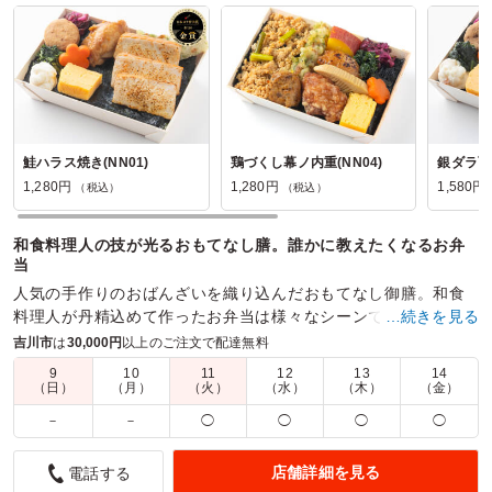
鮭ハラス焼き(NN01)
鶏づくし幕ノ内重(NN04)
銀ダラ西京
1,280円
1,280円
1,580円
（税込）
（税込）
和食料理人の技が光るおもてなし膳。誰かに教えたくなるお弁
当
人気の手作りのおばんざいを織り込んだおもてなし御膳。和食
料理人が丹精込めて作ったお弁当は様々なシーンでご利用でき
…続きを見る
るようラインナップしました！
吉川市
は
30,000円
以上のご注文で配達無料
9
10
11
12
13
14
商品数：
16
締切日時：
2日前15:00
価格帯：
880円～2,160円
（日）
（月）
（火）
（水）
（木）
（金）
配達時間：
10:00～16:30
－
－
◯
◯
◯
◯
彩や味が最高
店舗詳細を見る
電話する
5.0
歌声クラブ