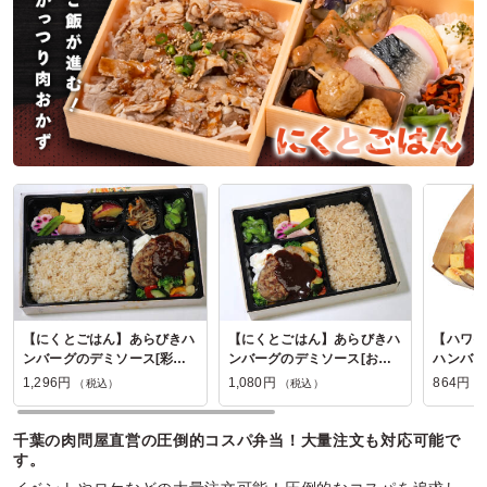
埼玉県吉川市高久
2023/06/03
マイリトルキッチンの口コミをもっと見る
【にくとごはん】あらびきハ
【にくとごはん】あらびきハ
【ハワイ
ンバーグのデミソース[彩り
ンバーグのデミソース[お好
ハンバー
弁当幕の内]
み幕の内弁当]
1,296円
1,080円
864円
（税込）
（税込）
（
千葉の肉問屋直営の圧倒的コスパ弁当！大量注文も対応可能で
す。