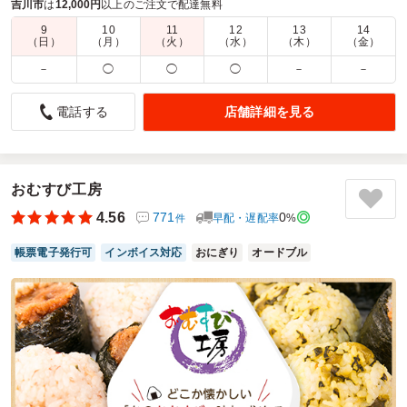
頃価格でご提供いたします。
吉川市
は
12,000円
以上のご注文で配達無料
9
10
11
12
13
14
商品数：
37
締切日時：
1日前18:00
価格帯：
1,180円～2,500円
（日）
（月）
（火）
（水）
（木）
（金）
配達時間：
9:00～19:00
－
◯
◯
◯
－
－
バラエティー豊かな２段弁当でした！
店舗詳細を見る
電話する
5.0
株式会社 丸和運輸機関
ちょっと早めのクリスマスプレゼントということで、上長が
頑張って仕事をしている従業員さんたちにご馳走してくださ
いました。
おむすび工房
２段弁当だったのでみんなワクワクしながら蓋を開けていま
4.56
771
0
早配・遅配率
%
件
した。
働き盛りの男性陣は少し足りなかったようですが、楽しいラ
帳票電子発行可
インボイス対応
おにぎり
オードブル
ンチタイムになった様です。
ご利用シーン：
会議・セミナー
›
ランチミーティング
参加者の年齢：
30代～40代
男女比：
男女混合
埼玉県吉川市旭
2025/12/24
懐石家の口コミをもっと見る