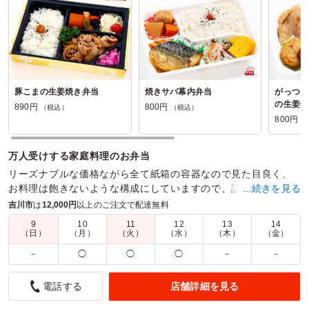
豚こまの生姜焼き弁当
焼きサバ幕内弁当
がっつり
の生姜焼
890円
800円
（税込）
（税込）
800円
（
万人受けする家庭料理のお弁当
リーズナブルな価格ながら全て紙箱の容器なので見た目良く、
お料理は飽きないような構成にしていますので、誰でも美味し
…続きを見る
くご満足いただける内容です。
吉川市
は
12,000円
以上のご注文で配達無料
9
10
11
12
13
14
商品数：
25
締切日時：
1日前18:00
価格帯：
800円～1,110円
（日）
（月）
（火）
（水）
（木）
（金）
配達時間：
9:00～19:00
－
◯
◯
◯
－
－
The 幕の内弁当！これに文句を言う人はいないと思います
店舗詳細を見る
電話する
5.0
株式会社 丸和運輸機関