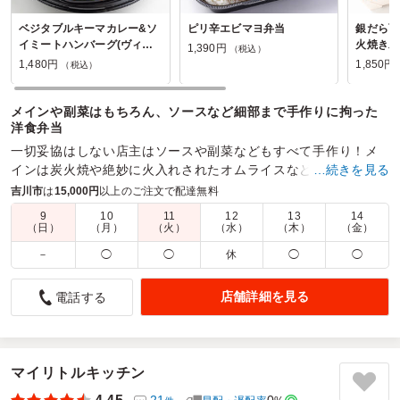
ベジタブルキーマカレー&ソ
ピリ辛エビマヨ弁当
銀だら西
イミートハンバーグ(ヴィー
火焼き炭
1,390円
（税込）
ガンメニュー)
キ海苔弁
1,480円
1,850円
（税込）
メインや副菜はもちろん、ソースなど細部まで手作りに拘った
洋食弁当
一切妥協はしない店主はソースや副菜などもすべて手作り！メ
インは炭火焼や絶妙に火入れされたオムライスなど本格派！た
…続きを見る
だ、肩肘はらないカジュアル弁当でお届け！
吉川市
は
15,000円
以上のご注文で配達無料
9
10
11
12
13
14
商品数：
46
締切日時：
1日前10:00
価格帯：
990円～1,850円
（日）
（月）
（火）
（水）
（木）
（金）
配達時間：
5:30～17:00
－
◯
◯
休
◯
◯
美味しい
店舗詳細を見る
電話する
5.0
.
今回の収録のお弁当として「おべんとTanTan」を利用しまし
た。長時間の撮影でスタッフの疲労も溜まる中、蓋を開けた
瞬間の炭火の香ばしい香りが現場の士気を一気に高めてくれ
マイリトルキッチン
ました。メインのボリューム感はもちろん、副菜の彩りも良