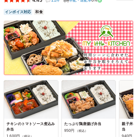
4.45
21
0
早配・遅配率
%
件
く、忙しい合間でも栄養をしっかり摂れる点が非常に助かり
ました。配送も撮影スケジュールに合わせて正確に届けてい
インボイス対応
和食
ただき、また次の現場でもぜひお願いしたいと思える、現場
に寄り添った素晴らしいお店です。
ご利用シーン：
ロケ・撮影
›
収録
参加者の年齢：
－
男女比：
－
東京都渋谷区神宮前
2026/07/11
おべんとTanTanの口コミをもっと見る
チキンのトマトソース煮込み
たっぷり鶏唐揚げ弁当
親子丼&
弁当
当
950円
（税込）
1,600円
940円
（税込）
（