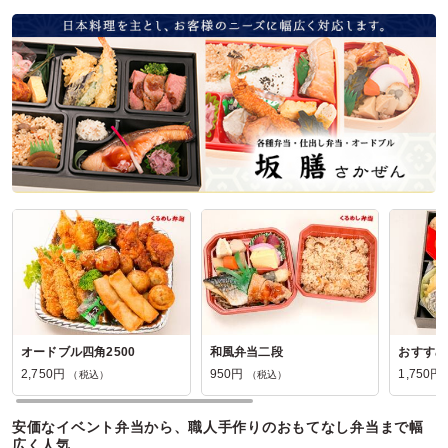
ご利用シーン：
ロケ・撮影
›
撮影
参加者の年齢：
20代～30代
男女比：
男性のみ
東京都中央区銀座
2026/08/03
麻布洋食パッチョコーネの口コミをもっと見る
オードブル四角2500
和風弁当二段
おすすめ
2,750円
950円
1,750円
（税込）
（税込）
安価なイベント弁当から、職人手作りのおもてなし弁当まで幅
広く人気