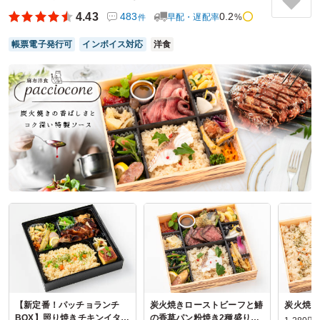
牛すき焼きのお弁当がこの価格で食べれるのは、コスパが良
4.43
483
0.2
早配・遅配率
%
件
いと思います。
また、白米でなく、炊き込みご飯のところもテンションがあ
帳票電子発行可
インボイス対応
洋食
がるポイントでした。
ご利用シーン：
会議・セミナー
›
研修
参加者の年齢：
20代～30代
男女比：
男女混合
東京都中央区銀座
2026/06/01
割烹 肉一等賞の口コミをもっと見る
【新定番！パッチョランチ
炭火焼きローストビーフと鰆
炭火焼き
BOX】照り焼きチキンイタリ
の香草パン粉焼き2種盛り合