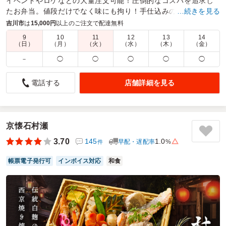
イベントやロケなどの大量注文可能！圧倒的なコスパを追求し
たお弁当。値段だけでなく味にも拘り！手仕込みの唐揚げや定
…続きを見る
番の生姜焼きなどもラインナップ！
吉川市
は
15,000円
以上のご注文で配達無料
9
10
11
12
13
14
商品数：
38
締切日時：
1日前10:00
価格帯：
864円～1,404円
（日）
（月）
（火）
（水）
（木）
（金）
配達時間：
6:00～17:00
－
◯
◯
◯
◯
◯
展示会で利用したが満足
店舗詳細を見る
電話する
4.0
東日印刷株式会社
展示会でお弁当の用意がなかったため利用しました。少数で
も送料がかからないのと会場内まで持ってきてくれたのがす
ごくよかったです。3日分利用しましたが味と量と価格のバ
京懐石村瀬
ランスも良く、とても満足しました。次回からもお弁当の用
3.70
145
1.0
早配・遅配率
%
件
意がない展示会の際は利用しようと思います。
帳票電子発行可
インボイス対応
和食
ご利用シーン：
イベント運営
›
展示会
参加者の年齢：
30代～40代
男女比：
男性多め
千葉県千葉市美浜区中瀬
2026/07/30
にくとごはんの口コミをもっと見る