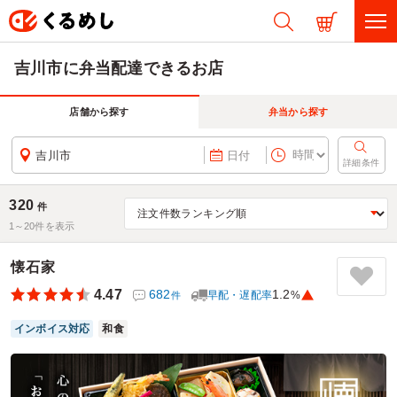
吉川市に弁当配達できるお店
店舗から探す
弁当から探す
吉川市
日付
詳細条件
320
件
1～
20
件を表示
懐石家
4.47
682
1.2
早配・遅配率
%
件
インボイス対応
和食