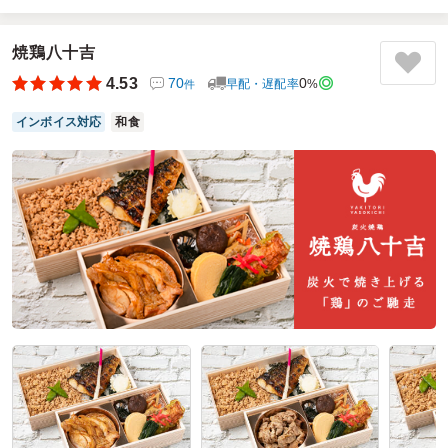
会議用弁当として注文しました。30代から70代までが一堂に
集まる会議のためお弁当選びには苦労するのですが、こちら
のお弁当は配達料金も安く、老若男女から愛される幕の内弁
焼鶏八十吉
当を低価格で提供してくださるので、悩んだときはいつも注
4.53
70
0
早配・遅配率
%
件
文させていただいています。召し上がった皆さんがいつも
「安定の美味しさでした」と声を掛けてくださいます。幹部
インボイス対応
和食
の集まりにも自信を持って提供できるお弁当です。
ご利用シーン：
会議・セミナー
›
会議
参加者の年齢：
50代～60代
男女比：
男性多め
埼玉県吉川市旭
2026/07/02
ひなこさんのお弁当の口コミをもっと見る