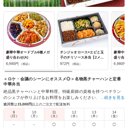
豪華中華オードブル6種メガ
チンジャオロース×エビと玉
豪華中華
盛り合わせ(A)
子のチリソース弁当【2メイ
盛り合わせ
ン】
6,980円
972円
6,980円
（税込）
（税込）
＜ロケ・会議のシーンにオススメ◎＞名物黒チャーハンと定番
中華弁当
絶品黒チャーハンと中華料理。特級廚師の資格を持つベテラン
のシェフが作り上げるお料理をお楽しみください。ロケ・会議
…続きを見る
などあらゆるシーンで活躍の中華幕の内弁当。
吉川市
は
15,000円
以上のご注文で配達無料
9
10
11
12
13
14
商品数：
14
締切日時：
2日前15:00
価格帯：
972円～1,188円
（日）
（月）
（火）
（水）
（木）
（金）
配達時間：
10:30～20:00
－
－
◯
◯
◯
◯