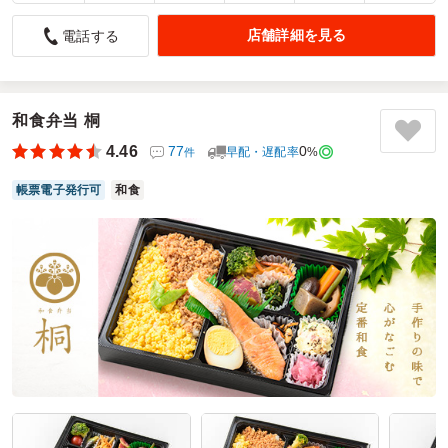
中華料理はメニューが多彩で助かります
店舗詳細を見る
電話する
4.5
こちらの2つの中華弁当は、どちらも主菜がしっかりおいし
く、食べた満足感が高い点が共通しています。油淋鶏は香ば
しく、酢豚はほどよい酸味とコクがあり、ご飯が進む味わい
和食弁当 桐
でした。副菜も丁寧に作られていて全体のバランスが良く、
4.46
77
0
早配・遅配率
%
件
最後まで飽きずに楽しめます。さらに配達も指定時間どおり
でスムーズに受け取れたため、味だけでなくサービス面でも
帳票電子発行可
和食
安心して利用できるお弁当でした。
ご利用シーン：
イベント運営
›
説明会
参加者の年齢：
不明
男女比：
男女混合
埼玉県さいたま市岩槻区太田
2026/03/10
パンダ飯店の口コミをもっと見る