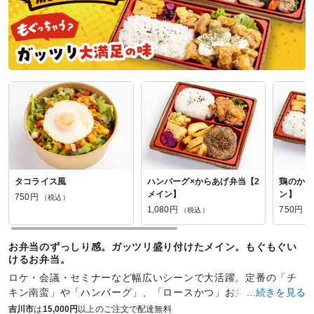
参加者の年齢：
60代以上
男女比：
男性多め
埼玉県吉川市下内川
2022/07/12
坂膳の口コミをもっと見る
タコライス風
ハンバーグ×からあげ弁当【2
鶏のから
メイン】
ン】
750円
（税込）
1,080円
750円
（税込）
（
お弁当のずっしり感。ガッツリ盛り付けたメイン。もぐもぐい
けるお弁当。
ロケ・会議・セミナーなど幅広いシーンで大活躍。定番の「チ
キン南蛮」や「ハンバーグ」、「ロースかつ」お弁当に人気の
…続きを見る
お料理を揃えています。大満足必至の”新ロケ弁”です。
吉川市
は
15,000円
以上のご注文で配達無料