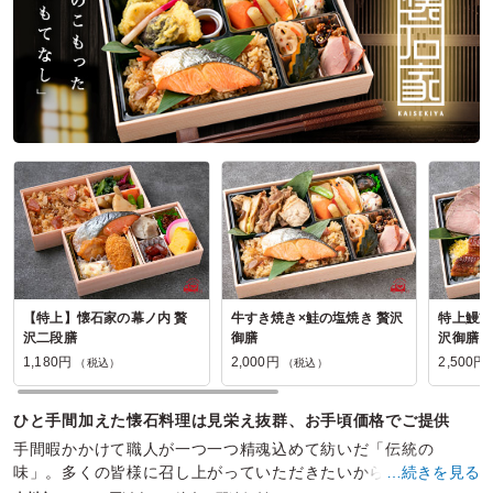
【特上】懐石家の幕ノ内 贅
牛すき焼き×鮭の塩焼き 贅沢
特上鰻重
沢二段膳
御膳
沢御膳
1,180円
2,000円
2,500円
（税込）
（税込）
ひと手間加えた懐石料理は見栄え抜群、お手頃価格でご提供
手間暇かかけて職人が一つ一つ精魂込めて紡いだ「伝統の
味」。多くの皆様に召し上がっていただきたいから・・・お手
…続きを見る