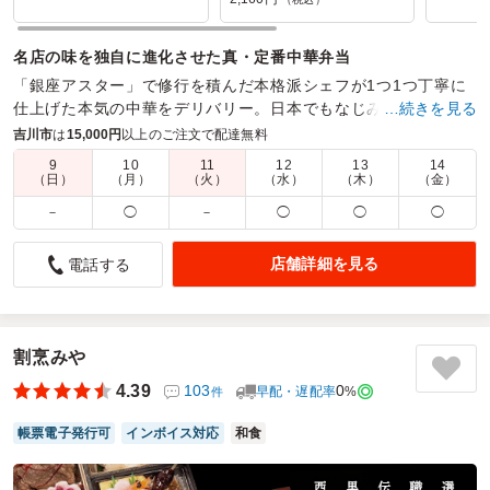
名店の味を独自に進化させた真・定番中華弁当
「銀座アスター」で修行を積んだ本格派シェフが1つ1つ丁寧に
仕上げた本気の中華をデリバリー。日本でもなじみ深い料理た
…続きを見る
ちがシェフの腕で新たなフェーズへ昇華する。
吉川市
は
15,000円
以上のご注文で配達無料
9
10
11
12
13
14
商品数：
28
締切日時：
2日前23:45
価格帯：
972円～2,160円
（日）
（月）
（火）
（水）
（木）
（金）
配達時間：
10:30～21:00
－
◯
－
◯
◯
◯
油淋鶏×青椒肉絲の満足感は想像以上でした！
店舗詳細を見る
電話する
5.0
東京理科大学
学会運営スタッフ用として注文しましたが、今回も皆さんに
大変好評でした。油淋鶏と青椒肉絲という人気の中華メニュ
ーが一度に楽しめる贅沢な内容で、ボリュームも十分にあ
割烹みや
り、忙しい現場でもしっかり満足感が得られるお弁当です。
4.39
103
0
早配・遅配率
%
件
学生から年配の先生まで幅広く喜ばれており、「間違いない
一品」という印象でした。上質な中華料理を手軽に楽しめる
帳票電子発行可
インボイス対応
和食
点も魅力で、安心して選べるお弁当だと思います。
ご利用シーン：
イベント運営
›
学会