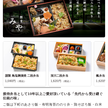
参加者の年齢：
－
男女比：
男性多め
東京都新宿区神楽坂
2026/03/27
石橋飯店の口コミをもっと見る
謹製 鳥塩麹漬焼 二段弁当
深川二段弁当
楓弁当
1,080円
1,620円
1,620円
（税込）
（税込）
接待弁当として10年以上ご愛好頂いている「先代から受け継ぐ
伝統の味」
ご飯は下町のあさり飯・有明海苔ののり弁・鶏そぼろ飯・白米