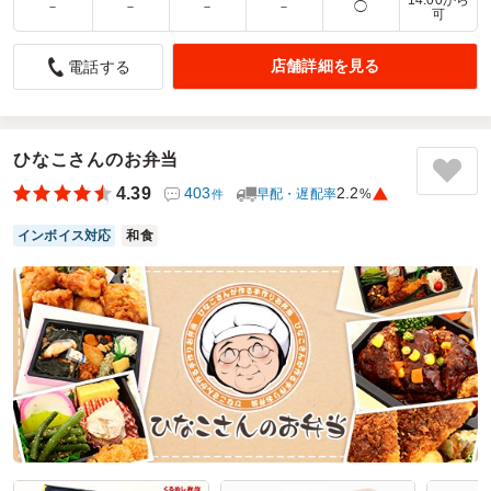
14:00から
－
－
－
－
◯
可
個装や小分けが好評でした！
店舗詳細を見る
電話する
4.0
合同会社Body sculpture.
ダンスイベントの楽屋への差し入れとして注文しました。小
ぶりのおにぎりは具をたくさんの種類から選べて、個装にな
っているのがとても良かったです。唐揚げとフライドポテト
ひなこさんのお弁当
も小分けになっているので取り分ける必要がなく食べやすか
ったです。コスパも良いので、次回もこちらでお願いしよう
4.39
403
2.2
早配・遅配率
%
件
と思います！
インボイス対応
和食
ご利用シーン：
－
参加者の年齢：
－
男女比：
－
東京都港区南青山
2026/08/03
おむすび工房の口コミをもっと見る