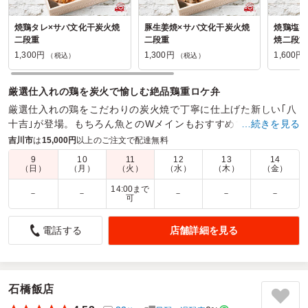
焼鶏タレ×サバ文化干炭火焼
豚生姜焼×サバ文化干炭火焼
焼鶏塩×
二段重
二段重
焼二段重
1,300円
1,300円
1,600円
（税込）
（税込）
厳選仕入れの鶏を炭火で愉しむ絶品鶏重ロケ弁
厳選仕入れの鶏をこだわりの炭火焼で丁寧に仕上げた新しい｢八
十吉｣が登場。もちろん魚とのWメインもおすすめです。
…続きを見る
吉川市
は
15,000円
以上のご注文で配達無料
商品数：
19
締切日時：
1日前11:00
価格帯：
1,050円～1,900円
配達時間：
7:30～18:00
9
10
11
12
13
14
（日）
（月）
（火）
（水）
（木）
（金）
14:00まで
－
－
－
－
－
メインが2品で満足でした。
可
4.5
ルンドベック・ジャパン株式会社
店舗詳細を見る
電話する
研修会のお昼のお弁当として注文しました。量がしっかりあ
り、参加者からも食べ応えがあって満足できたと好評でし
た。おかずの内容もバランスが良く、最後まで飽きずに楽し
めました。配送も指定時間どおりで、電話対応も丁寧だった
石橋飯店
ため、安心して利用できました。またお願いしたいです。