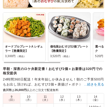
オードブルプレートA レギュ
個包装おむすび22個プレート
選べるお
ラー【数量限定】
【数量限定】
ク
3,300円
3,520円
520円
（税込）
（税込）
（
早朝・深夜のロケ弁新定番！おむすび2個＋お新香は320円での
格安提供
24時間360日配送！年末年始しか休みません！朝のご予算500円
もお出し頂ければ、おむすび2個＋唐揚げ＋ポテトサラダ＋玉子
…続きを見る
焼きなど、お茶付きで豪華にお届けいたします。
吉川市
は
26,000円
以上のご注文で配達無料
9
10
11
12
13
14
商品数：
57
締切日時：
1日前11:00
価格帯：
160円～975円
（日）
（月）
（火）
（水）
（木）
（金）
配達時間：
00:00～23:45