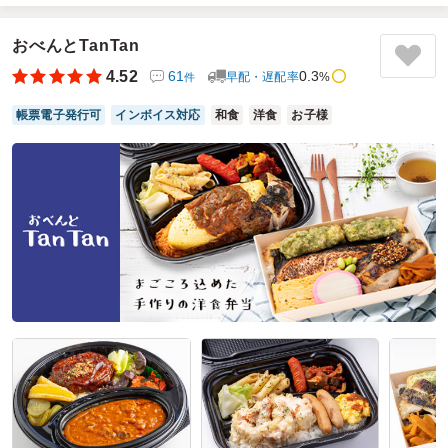
今回も社内会議の昼食で利用させていただきました。
参加された皆さんも、いつも美味しい昼食を楽しみにされて
いるようです。
おべんとTanTan
子供の頃に食べたそぼろご飯を思い出しながら行楽気分で食
4.52
61
0.3
早配・遅配率
%
件
べられるお弁当でした。
コスパ良く、本当にいつもお昼の時間が楽しみなお弁当で満
帳票電子発行可
インボイス対応
和食
洋食
お子様
足しています。
ご利用シーン：
会議・セミナー
›
会議
参加者の年齢：
50代～60代
男女比：
男性多め
埼玉県吉川市旭
2026/02/25
和食弁当 桐の口コミをもっと見る