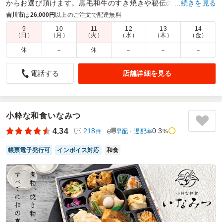
からお選び頂けます。黒毛和牛のすき焼きや秘伝の西京焼きを
…続きを見る
手作りにこだわる副菜と甘味と共にお詰めしました。
吉川市
は
26,000円
以上のご注文で配達無料
9
10
11
12
13
14
商品数：
20
締切日時：
1日前15:00
価格帯：
800円～2,160円
（日）
（月）
（火）
（水）
（木）
（金）
配達時間：
10:00～18:30
休
－
休
－
－
－
彩りがキレイ
店舗詳細を見る
電話する
4.5
株式会社 丸和運輸機関
会議用のお弁当として注文しました。年配の男性が多かった
ので、少量ずつ色々な種類の副菜を楽しんだようでした。一
部の男性から煮物の味が濃いという意見がありましたが、こ
小粋な和食いなみつ
んにゃくにしっかりと味が付いていて感動したという意見も
4.34
218
0.3
早配・遅配率
%
件
ありました。とても美味しいご飯だったので大盛にできれば
良かったです。
帳票電子発行可
インボイス対応
和食
ご利用シーン：
会議・セミナー
›
会議
参加者の年齢：
50代～60代
男女比：
男性多め
埼玉県吉川市旭
2026/02/03
割烹みやの口コミをもっと見る