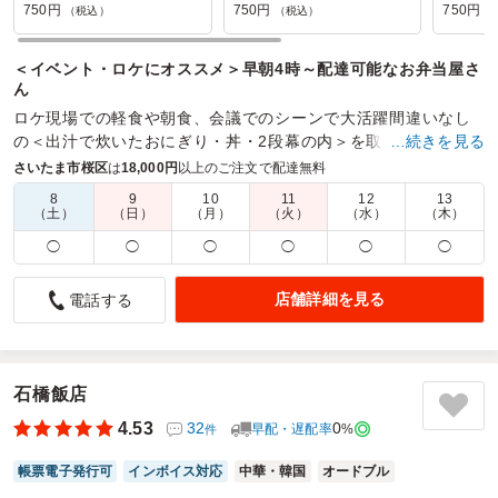
750円
750円
750円
（税込）
（税込）
（
＜イベント・ロケにオススメ＞早朝4時～配達可能なお弁当屋さ
ん
ロケ現場での軽食や朝食、会議でのシーンで大活躍間違いなし
の＜出汁で炊いたおにぎり・丼・2段幕の内＞を取り揃えていま
…続きを見る
す。早朝から一生懸命作ってお届けします。
さいたま市桜区
は
18,000円
以上のご注文で配達無料
8
9
10
11
12
13
商品数：
19
締切日時：
1日前16:00
価格帯：
750円～980円
（土）
（日）
（月）
（火）
（水）
（木）
配達時間：
00:00～23:45
◯
◯
◯
◯
◯
◯
2回目の注文でした
店舗詳細を見る
電話する
4.0
株式会社イーストファクトリー
千葉で撮影があったので2回目の注文でした。
前回もとても美味しく、良いお弁当だなとおもったので再注
文しました。
石橋飯店
特におにぎりがおすすめです。
4.53
32
0
早配・遅配率
%
件
ボリュームもあり、コスパも良く、お米が何より美味しいで
す。
帳票電子発行可
インボイス対応
中華・韓国
オードブル
最近はお米が高いので、この量と味をキープするのは大変だ