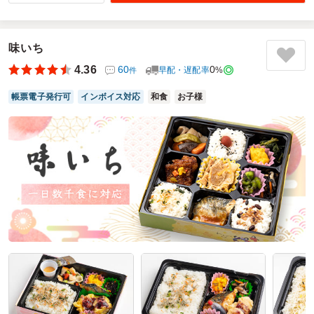
実はリピート！
見た目良し、味良し、いうことなし！
ありがとうございました！
味いち
4.36
60
0
早配・遅配率
%
件
ご利用シーン：
イベント運営
›
イベントスタッフ
参加者の年齢：
50代～60代
男女比：
女性多め
帳票電子発行可
インボイス対応
和食
お子様
東京都新宿区若松町
2026/08/03
わったりぼうずの口コミをもっと見る