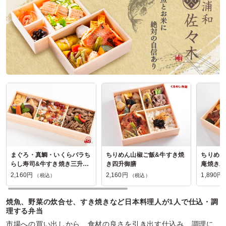
まぐろ・真鯛・いくらバラち
ちりめん山椒ご飯&牛すき焼
ちりめん
らし寿司&牛すき焼き三升御
き四升御膳
庵焼き二
膳
2,160円
2,160円
1,890円
（税込）
（税込）
焼魚、野菜の炊合せ、すき焼きなど日本料理人が1人で仕込・調
理する弁当
市場への買い出しから、食材の良さを引き出す仕込み、調理に