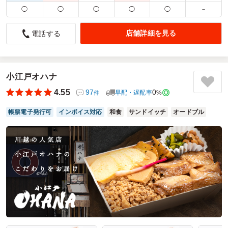
配達時間：
9:00～19:00
◯
◯
◯
◯
◯
－
店舗詳細を見る
電話する
4歳から91歳にまで好評
4.5
斎場での食事として注文したのですが、ロータリーのところ
まで車を入れてくださって、配慮のある配達をして頂けたの
小江戸オハナ
で大変助かりました。
4.55
97
0
早配・遅配率
%
件
時間的にもお願いした時間通りで、ちょうどよくみんなのお
腹を満足させることができたので、場の雰囲気も和みありが
帳票電子発行可
インボイス対応
和食
サンドイッチ
オードブル
たかったです。
ご利用シーン：
法事・お葬式
›
お葬式
参加者の年齢：
60代以上
男女比：
男女混合
埼玉県さいたま市桜区下大久保
2023/04/15
坂膳の口コミをもっと見る