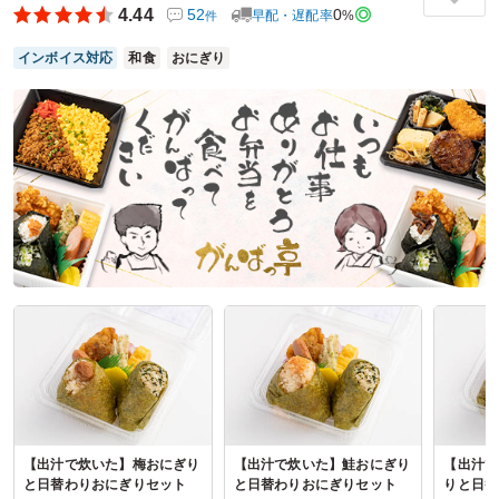
でした。副菜も丁寧に作られていて全体のバランスが良く、
4.44
52
0
早配・遅配率
%
件
最後まで飽きずに楽しめます。さらに配達も指定時間どおり
でスムーズに受け取れたため、味だけでなくサービス面でも
インボイス対応
和食
おにぎり
安心して利用できるお弁当でした。
ご利用シーン：
イベント運営
›
説明会
参加者の年齢：
不明
男女比：
男女混合
埼玉県さいたま市岩槻区太田
2026/03/10
パンダ飯店の口コミをもっと見る
【出汁で炊いた】梅おにぎり
【出汁で炊いた】鮭おにぎり
【出汁で
と日替わりおにぎりセット
と日替わりおにぎりセット
りと日替