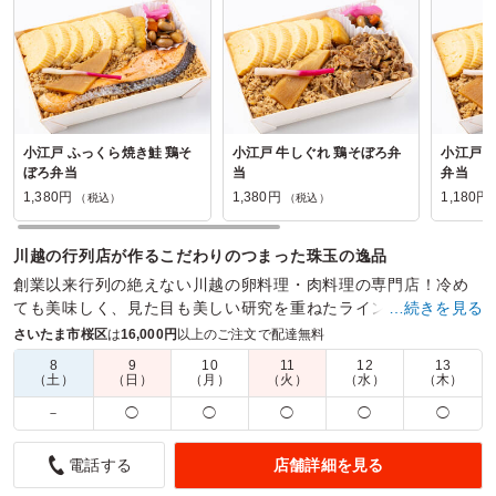
小江戸 ふっくら焼き鮭 鶏そ
小江戸 牛しぐれ 鶏そぼろ弁
小江戸 
ぼろ弁当
当
弁当
1,380円
1,380円
1,180円
（税込）
（税込）
川越の行列店が作るこだわりのつまった珠玉の逸品
創業以来行列の絶えない川越の卵料理・肉料理の専門店！冷め
ても美味しく、見た目も美しい研究を重ねたラインナップをご
…続きを見る
用意しています。
さいたま市桜区
は
16,000円
以上のご注文で配達無料
8
9
10
11
12
13
商品数：
62
締切日時：
2日前19:00
価格帯：
700円～4,200円
（土）
（日）
（月）
（火）
（水）
（木）
配達時間：
10:30～17:00
－
◯
◯
◯
◯
◯
シンプルな見た目なのに、一品一品の味が凝っていてとて
店舗詳細を見る
電話する
も美味しかったです。