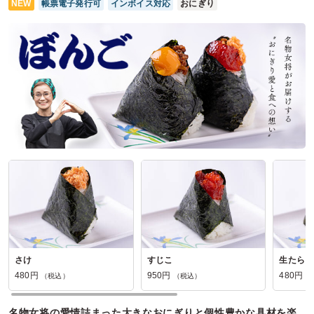
NEW
帳票電子発行可
インボイス対応
おにぎり
さけ
すじこ
生たらこ
480円
950円
480円
（税込）
（税込）
（
名物女将の愛情詰まった大きなおにぎりと個性豊かな具材を楽