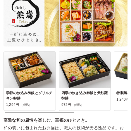
ご利用シーン：
懇親会
›
納会
参加者の年齢：
40代～50代
男女比：
女性多め
千葉県松戸市常盤平
2026/07/31
洋食Daysの口コミをもっと見る
季節の炊込み御飯とグリルチ
四季の炊き込み御飯と天麩羅
特製鯛め
キン御膳
御膳
1,940円
1,294円
972円
（税込）
（税込）
高雅な和の風情を楽しむ、至福のひととき。
和の装いに包まれたお弁当は、職人の技術が光る逸品です。お