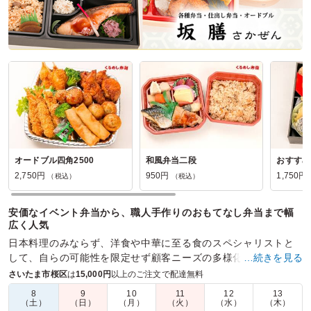
オードブル四角2500
和風弁当二段
おすすめ
2,750円
950円
1,750円
（税込）
（税込）
安価なイベント弁当から、職人手作りのおもてなし弁当まで幅
広く人気
日本料理のみならず、洋食や中華に至る食のスペシャリストと
して、自らの可能性を限定せず顧客ニーズの多様化に対応
…続きを見る
中！！コスパの高い仕出し弁当なら当店へまずはご連絡くださ
さいたま市桜区
は
15,000円
以上のご注文で配達無料
い。
8
9
10
11
12
13
（土）
（日）
（月）
（火）
（水）
（木）
商品数：
30
締切日時：
1日前18:00
価格帯：
750円～2,750円