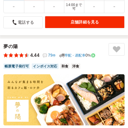
14:00まで
－
－
－
－
－
時間通りに届けて頂き、また蓋を開け＆食べてみて、非常
可
に満足しました。
店舗詳細を見る
電話する
4.0
株式会社総宣アド
久しぶりに利用しました。何年か前は、希望時間に遅延した
こともありましたが今回は時間も正確で、また内容について
も配達された弁当を食べた方が全員非常に満足しておりまし
夢の陽
た。ご馳走様でした。
4.44
79
0
早配・遅配率
%
件
ご利用シーン：
ロケ・撮影
›
撮影
参加者の年齢：
30代～40代
男女比：
－
帳票電子発行可
インボイス対応
和食
洋食
埼玉県川口市青木
2026/07/23
越谷八十吉の口コミをもっと見る