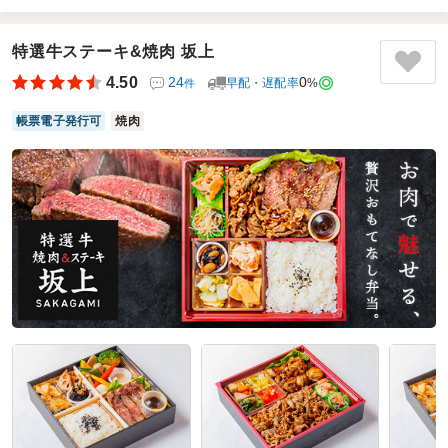
伝統的な「幕ノ内」という高度に制度化された形式（グリッ
ド）の中に、ローストビーフという近代的な記号を不協和音
なく着地させた、きわめて批評性の高い折詰弁当です。整然
特選牛ステーキ&焼肉 坂上
と区切られた各セクションが、それぞれの味覚の自律性を保
4.50
24
0
早配・遅配率
%
件
ちながらも、全体として過不足のない圧倒的な調和（現前
性）をドメイン内に構築しています。
帳票電子発行可
焼肉
ご利用シーン：
－
参加者の年齢：
－
男女比：
－
東京都江東区有明
2026/07/06
夢の陽の口コミをもっと見る