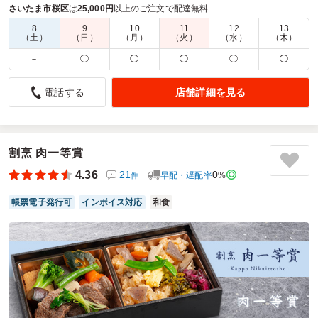
と爽やかな風味がより食欲を増進させます！
さいたま市桜区
は
25,000円
以上のご注文で配達無料
8
9
10
11
12
13
商品数：
4
締切日時：
2日前17:00
価格帯：
50円～1,200円
（土）
（日）
（月）
（火）
（水）
（木）
配達時間：
10:30～17:00
－
◯
◯
◯
◯
◯
豚肉ぎっしり、ご飯ぎっしりな男前弁当です
店舗詳細を見る
電話する
4.0
一般社団法人日本映画製作者連盟
男性が多く運動量が多い日の会議運営の職員用弁当として丼
ものとして食べられる本弁当を選びました。届いた箱がとて
も大きく一瞬頼んだ個数を間違えたかと思うほどでドキドキ
割烹 肉一等賞
しました（間違っていなかったです）。容器が紙なので捨て
4.36
21
0
早配・遅配率
%
件
やすいのは良い点だなと思いました。
帳票電子発行可
インボイス対応
和食
ご利用シーン：
イベント運営
›
イベントスタッフ
参加者の年齢：
40代～50代
男女比：
男性多め
東京都中央区日本橋
2026/05/25
生姜焼き定食専門店 元気が出る食堂の口コミをもっと見る