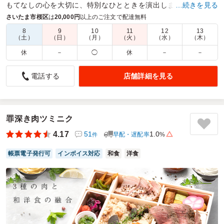
もてなしの心を大切に、特別なひとときを演出します。
…続きを見る
さいたま市桜区
は
20,000円
以上のご注文で配達無料
商品数：
65
締切日時：
2日前12:00
価格帯：
972円～4,320円
配達時間：
8:00～19:00
8
9
10
11
12
13
（土）
（日）
（月）
（火）
（水）
（木）
休
－
◯
休
－
－
美味しかった
5.0
参天製薬株式会社
店舗詳細を見る
電話する
季節の副菜と焼肉弁当をいただきました。メインの焼肉は肉
の旨味と程よい甘辛い味付けがご飯によく合い、最後まで飽
きずに美味しく食べることができました。また、副菜には季
節感があり、彩りも豊かで栄養バランスが考えられていると
罪深き肉ツミニク
感じました。ボリュームも十分で満足感が高く、午後の活力
4.17
51
1.0
早配・遅配率
%
件
につながるお弁当でした。また頼みたいです。
帳票電子発行可
インボイス対応
和食
洋食
ご利用シーン：
イベント運営
›
説明会
参加者の年齢：
40代～50代
男女比：
女性多め
神奈川県川崎市中原区下小田中
2026/08/05
熊嵩Tokyoの口コミをもっと見る