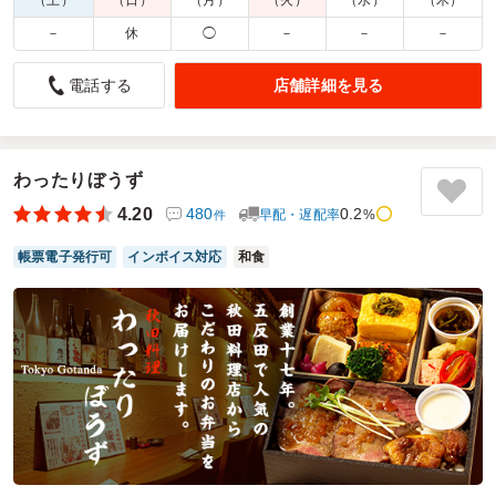
配達時間：
8:30～16:00
－
休
◯
－
－
－
見た目にも華やかで、美味しいお弁当でした
店舗詳細を見る
電話する
4.5
WOOOLY株式会社
会議後のランチに使わせていただきました。
急に決まったランチだったので、締め切り後のお店が多かっ
た中で、前日の15時まで大変助かりました。
わったりぼうず
お弁当はどのおかずもとても味が良かったです。
4.20
480
0.2
早配・遅配率
%
件
鶏肉や牛肉の下に、ほどよい量のサラダ（野菜）も敷いてあ
り、お肉ばかり！というよりバランスのいいお弁当でした。
帳票電子発行可
インボイス対応
和食
蛸飯も（蛸も柔らかかった）味付けが好みでした。
参加者の方からも、とても美味しいです！どこのお弁当です
か？と尋ねられるほどでした。
0.5マイナスにしたのは、ランプステーキが少し硬かったか
な？と思った点です。
バランスはすごく良いので、また利用させてもらいます。
ご利用シーン：
会議・セミナー
›
会議
参加者の年齢：
40代～50代
男女比：
男性多め
東京都千代田区大手町
2025/03/28