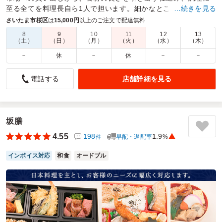
至る全てを料理長自ら1人で担います。細かなところにまで気を
…続きを見る
配り、仕上げる料理人のお弁当をお届け致します。
さいたま市桜区
は
15,000円
以上のご注文で配達無料
8
9
10
11
12
13
商品数：
30
締切日時：
2日前15:00
価格帯：
1,890円～5,500円
（土）
（日）
（月）
（火）
（水）
（木）
配達時間：
10:30～18:00
－
休
－
休
－
－
彩り！バランス！おいしい
店舗詳細を見る
電話する
4.0
首都圏滅菌管理研究会
量がものたりないと感じる人もいるかも。
ご利用シーン：
－
坂膳
参加者の年齢：
－
男女比：
－
4.55
198
1.9
早配・遅配率
%
東京都文京区本郷
2026/05/17
件
インボイス対応
和食
オードブル
浦和佐々木の口コミをもっと見る