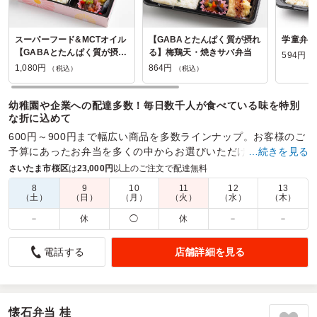
スーパーフード&MCTオイル
【GABAとたんぱく質が摂れ
学童弁当
【GABAとたんぱく質が摂れ
る】梅鶏天・焼きサバ弁当
594円
（
る】梅鶏天・焼きサバ弁当
1,080円
864円
（税込）
（税込）
幼稚園や企業への配達多数！毎日数千人が食べている味を特別
な折に込めて
600円～900円まで幅広い商品を多数ラインナップ。お客様のご
予算にあったお弁当を多くの中からお選びいただける「選ぶ楽
…続きを見る
しさ」をまずはご提供いたします。
さいたま市桜区
は
23,000円
以上のご注文で配達無料
8
9
10
11
12
13
商品数：
29
締切日時：
2日前12:00
価格帯：
486円～1,188円
（土）
（日）
（月）
（火）
（水）
（木）
配達時間：
10:00～18:00
－
休
◯
休
－
－
お年寄りにも丁度いい量でした。
店舗詳細を見る
電話する
5.0
コンパスフォーク与野
デイサービスのお花見会で利用させていただきました。スタ
ッフの若い子から、ご利用者様のお年寄りまで、皆様とても
満足していただけました。遠い所までの配達でしたが、配達
懐石弁当 桂