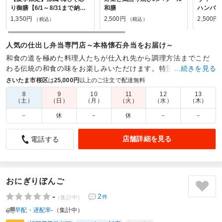
り御膳【6/1～8/31まで納品
和膳
ハンバー
可能】
1,350円
2,500円
2,500円
（税込）
（税込）
人気の仕出し弁当専門店～本格懐石弁当をお届け～
和食の道を極めた料理人たちが仕入れ先から調理方法までこだ
わる伝統の和食の味をお楽しみいただけます。特別な席のおも
…続きを見る
てなしのお弁当に自信を持ってお届けします。
さいたま市桜区
は
25,000円
以上のご注文で配達無料
8
9
10
11
12
13
商品数：
76
締切日時：
2日前15:00
価格帯：
1,080円～3,500円
（土）
（日）
（月）
（火）
（水）
（木）
配達時間：
10:30～17:00
－
休
－
休
－
－
お客様の声募集中！
店舗詳細を見る
電話する
『懐石弁当 桂』のお弁当への皆様のお声をお待ちしています。
おにぎりぼんご
-
2
件
（集計中）
早配・遅配率
-（集計中）