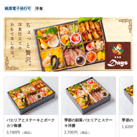
した。
帳票電子発行可
洋食
ご利用シーン：
イベント運営
›
説明会
参加者の年齢：
40代～50代
男女比：
女性多め
神奈川県川崎市中原区下小田中
2026/06/12
特選牛ステーキ&焼肉 坂上の口コミをもっと見る
パエリアとステーキとポーク
季節の副菜パエリアとステー
季節の副
カツ御膳
キ洋膳
1,620円
3,780円
2,700円
（税込）
（税込）