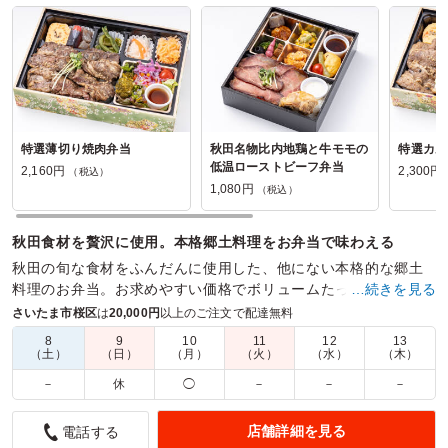
罪深き肉ツミニクの口コミをもっと見る
特選薄切り焼肉弁当
秋田名物比内地鶏と牛モモの
特選カル
低温ローストビーフ弁当
2,160円
2,300円
（税込）
1,080円
（税込）
秋田食材を贅沢に使用。本格郷土料理をお弁当で味わえる
秋田の旬な食材をふんだんに使用した、他にない本格的な郷土
料理のお弁当。お求めやすい価格でボリュームたっぷりにご提
…続きを見る
供いたします。
さいたま市桜区
は
20,000円
以上のご注文で配達無料
8
9
10
11
12
13
商品数：
28
締切日時：
2日前17:00
価格帯：
1,080円～3,000円
（土）
（日）
（月）
（火）
（水）
（木）
配達時間：
8:30～16:00
－
休
◯
－
－
－
丁寧に配送、丁寧梱包
店舗詳細を見る
電話する
5.0
早稲田大学 先端生命医科学センター支援課