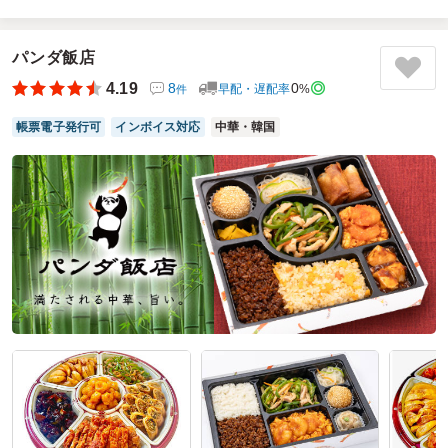
5.0
日本ヒルズ・コルゲート株式会社
卵焼きが面積の半分を占めている、結構珍しいですよね。お
配りしたのは女性のお客様達でしたが、とても喜んで下さい
パンダ飯店
ました。そぼろや煮豆もとても手の込んだ調理を感じまし
4.19
8
0
早配・遅配率
%
件
た。選んだときはちょっと地味なお弁当かな？？と迷いまし
たが、選んでよかったと思っています。注文の際には、梱包
帳票電子発行可
インボイス対応
中華・韓国
方法、電話連絡、細かな要望を色々あげさせて頂きました
が、配送ドライバーの方には完ぺきにご対応頂きました。ま
た次回も利用したいと思います。
ご利用シーン：
会食・接待
›
MR
参加者の年齢：
20代～30代
男女比：
女性多め
埼玉県加須市鳩山町
2026/06/15
小江戸オハナの口コミをもっと見る