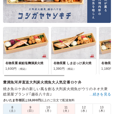
名物長重 銀鮭塩麴漬炭火焼
名物長重 しまほっけ炭火焼
1,600円
1,390円
1,180円
（税込）
（税込）
豊洲魚河岸直送大判炭火焼魚大人気定番ロケ弁
焼き魚ロケ弁の新しい風を創る大判炭火焼魚がウリのネオ大衆
総菜屋ブランド｢越谷八十吉｣
…続きを見る
さいたま市桜区
は
18,000円
以上のご注文で配達無料
商品数：
22
締切日時：
1日前11:00
価格帯：
960円～1,900円
配達時間：
7:30～18:00
8
9
10
11
12
13
（土）
（日）
（月）
（火）
（水）
（木）