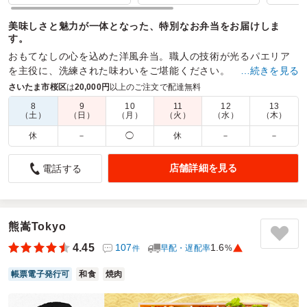
美味しさと魅力が一体となった、特別なお弁当をお届けしま
す。
おもてなしの心を込めた洋風弁当。職人の技術が光るパエリア
を主役に、洗練された味わいをご堪能ください。
…続きを見る
さいたま市桜区
は
20,000円
以上のご注文で配達無料
商品数：
12
締切日時：
2日前12:00
価格帯：
1,620円～3,780円
配達時間：
8:00～19:00
8
9
10
11
12
13
（土）
（日）
（月）
（火）
（水）
（木）
休
－
◯
休
－
－
スタッフ全員から美味しかった！の声が出ました。
5.0
H2STATION株式会社 けやき薬局商店街店
店舗詳細を見る
電話する
職場の納涼会用のお弁当として注文させていただきました。
メインとなるお肉の柔らかさにも驚きましたし、彩り豊かな
蒸し野菜などバランスのとれたお弁当で、20代～60代の幅広
い年齢層のスタッフ全員から「美味しかった！」の声が出ま
熊嵩Tokyo
した。
4.45
107
1.6
早配・遅配率
%
件
配送料が無料になる金額も他の候補にしていたお店より低か
ったので、無事に無料にしていただけたのも助かりました。
帳票電子発行可
和食
焼肉
配達してくださった方の対応もよかったです。