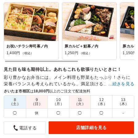
お祝いチラシ寿司幕ノ内
豚カルビ＋鮭幕ノ内
豚カルビ
1,400円
1,250円
1,150円
（税込）
（税込）
見た目も味も期待以上。あれもこれも欲張りたいときに！
彩り豊かなお弁当には、メイン料理も野菜もたっぷり！さらに
栄養バランスも考えられているから、満足頂けること間違いな
…続きを見る
し。見た目も味も量も譲れない、欲張りなあなたにおすすめ！
さいたま市桜区
は
18,000円
以上のご注文で配達無料
8
9
10
11
12
13
商品数：
23
締切日時：
1日前09:00
価格帯：
870円～1,400円
（土）
（日）
（月）
（火）
（水）
（木）
配達時間：
10:30～17:00
◯
休
◯
◯
◯
－
美味しい弁当
店舗詳細を見る
電話する
5.0
株式会社ミナカテラ ジャパン