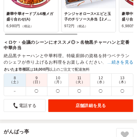
豪華中華オードブル6種メガ
チンジャオロース×エビと玉
豪華中華
盛り合わせ(A)
子のチリソース弁当【2メイ
盛り合わせ
ン】
6,980円
972円
6,980円
（税込）
（税込）
＜ロケ・会議のシーンにオススメ◎＞名物黒チャーハンと定番
中華弁当
絶品黒チャーハンと中華料理。特級廚師の資格を持つベテラン
のシェフが作り上げるお料理をお楽しみください。ロケ・会議
…続きを見る
などあらゆるシーンで活躍の中華幕の内弁当。
さいたま市桜区
は
18,000円
以上のご注文で配達無料
8
9
10
11
12
13
商品数：
14
締切日時：
2日前15:00
価格帯：
972円～1,188円
（土）
（日）
（月）
（火）
（水）
（木）
配達時間：
10:30～20:00
－
◯
◯
◯
◯
◯
中華料理はメニューが多彩で助かります
店舗詳細を見る
電話する
4.5
こちらの2つの中華弁当は、どちらも主菜がしっかりおいし
く、食べた満足感が高い点が共通しています。油淋鶏は香ば
しく、酢豚はほどよい酸味とコクがあり、ご飯が進む味わい
がんばっ亭