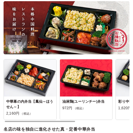
と思います。
あと包装紙に「いつもおつかれさまです」のようなメッセー
ジが書いてあるのもの、うれしいです
ご利用シーン：
ロケ・撮影
›
ロケ
参加者の年齢：
30代～40代
男女比：
男性多め
千葉県柏市布施
2026/02/24
がんばっ亭の口コミをもっと見る
中華幕の内弁当【鳳仙～ほう
油淋鶏(ユーリンチー)弁当
彩り中華
せん～】
972円
1,620円
（税込）
2,160円
（税込）
名店の味を独自に進化させた真・定番中華弁当