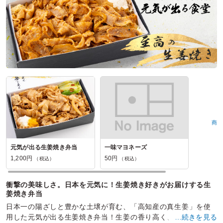
おにぎりぼんごの口コミをもっと見る
商品
元気が出る生姜焼き弁当
一味マヨネーズ
1,200円
50円
（税込）
（税込）
衝撃の美味しさ。日本を元気に！生姜焼き好きがお届けする生
姜焼き弁当
日本一の陽ざしと豊かな土壌が育む、「高知産の真生姜」を使
用した元気が出る生姜焼き弁当！生姜の香り高く、力強い辛み
…続きを見る