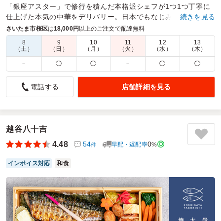
「銀座アスター」で修行を積んだ本格派シェフが1つ1つ丁寧に
仕上げた本気の中華をデリバリー。日本でもなじみ深い料理た
…続きを見る
ちがシェフの腕で新たなフェーズへ昇華する。
さいたま市桜区
は
18,000円
以上のご注文で配達無料
8
9
10
11
12
13
商品数：
28
締切日時：
2日前23:45
価格帯：
972円～2,160円
（土）
（日）
（月）
（火）
（水）
（木）
配達時間：
10:30～21:00
－
◯
◯
－
◯
◯
チャーハンもホイコーローも美味しかったです。
店舗詳細を見る
電話する
4.0
彩のくに創作舞踊団
時間通りに届きました。
チャーハンとホイコーローも美味しかったです。
若い男性は、チャーハンを大盛りで頼むと良いかもしれませ
越谷八十吉
ん。
4.48
54
0
早配・遅配率
%
件
インボイス対応
和食
ご利用シーン：
スポーツ
›
ダンス発表会
参加者の年齢：
30代～40代
男女比：
女性多め
埼玉県さいたま市桜区道場
2022/09/24
石橋飯店の口コミをもっと見る