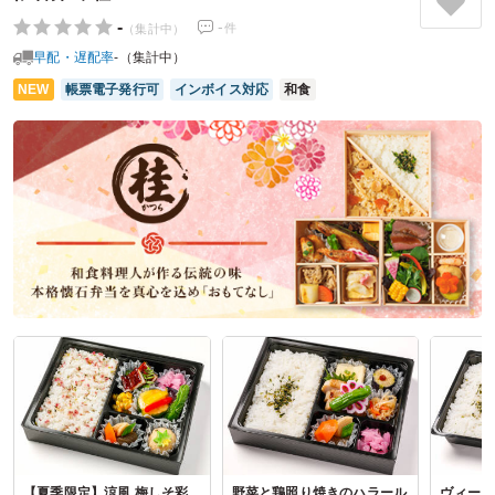
していただいた方も嫌な顔ひとつしないで、丁寧に対応して
-
-
件
（集計中）
いただきました。また何かあれば利用させて頂こうと思いま
早配・遅配率
-（集計中）
す。
NEW
帳票電子発行可
インボイス対応
和食
ご利用シーン：
お花見
参加者の年齢：
60代以上
男女比：
女性多め
埼玉県さいたま市西区西新井
2026/04/04
味いちの口コミをもっと見る
【夏季限定】涼風 梅しそ彩
野菜と鶏照り焼きのハラール
ヴィーガ