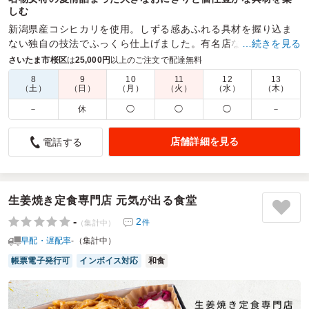
しむ
新潟県産コシヒカリを使用。しずる感あふれる具材を握り込ま
ない独自の技法でふっくら仕上げました。有名店ならではの満
…続きを見る
足感あるおにぎりの味わいをお届けします。
さいたま市桜区
は
25,000円
以上のご注文で配達無料
8
9
10
11
12
13
商品数：
40
締切日時：
2日前18:00
価格帯：
480円～18,000円
（土）
（日）
（月）
（火）
（水）
（木）
配達時間：
10:00～19:00
－
休
◯
◯
◯
－
くるめしに来てくれてありがとうと言いたい
店舗詳細を見る
電話する
5.0
テレビ朝日
収録用のお弁当に注文しました。まさかあの行列店のおにぎ
りがくるめしでボタン一つで注文できるとは…！スタッフも
「ぼんご！？」と喜んでいました。
生姜焼き定食専門店 元気が出る食堂
忙しい中で有名店のお弁当を手軽に注文できるというのは本
-
2
件
（集計中）
当にありがたいです。くるめしさんの営業努力に感謝したい
早配・遅配率
-（集計中）
です。
帳票電子発行可
インボイス対応
和食
ご利用シーン：
ロケ・撮影
›
スタジオ収録
参加者の年齢：
30代～40代
男女比：
男女混合
東京都港区六本木
2026/07/07