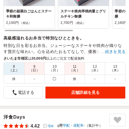
季節の副菜白ごはんとステー
ステーキ焼肉亭焼肉重とグリ
季節の副
キ和御膳
ルチキン御膳
膳
2,160円
2,700円
2,160円
（税込）
（税込）
高級感溢れるお弁当で特別なひとときを。
特別な日を彩るお弁当。ジューシーなステーキや焼肉が織りな
す贅沢な味わい。心を込めたおもてなしで、優雅なひとときを
…続きを見る
お楽しみください。
さいたま市桜区
は
20,000円
以上のご注文で配達無料
8
9
10
11
12
13
商品数：
13
締切日時：
2日前12:00
価格帯：
2,160円～3,240円
（土）
（日）
（月）
（火）
（水）
（木）
配達時間：
8:00～19:00
休
－
◯
休
－
－
とても良いお弁当でした
店舗詳細を見る
電話する
5.0
参天製薬株式会社
季節の副菜白ごはんと焼肉御膳は、焼肉のしっかりした味付
けと白ごはんの相性が良く、最後まで満足感を持って食べら
れました。副菜も季節感があり、全体のバランスが取れてい
洋食Days
て、ボリューム感と彩りの両方を楽しめるお弁当でした。お
4.42
6
早配・遅配率
-（集計中）
件
肉の旨みがしっかり感じられ、また食べたいと思える内容で