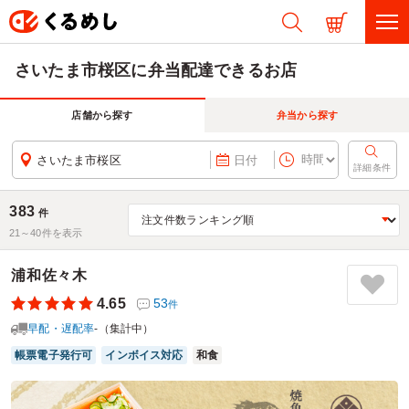
さいたま市桜区に弁当配達できるお店
店舗から探す
弁当から探す
さいたま市桜区
日付
詳細条件
383
件
21～
40
件を表示
浦和佐々木
4.65
53
件
早配・遅配率
-（集計中）
帳票電子発行可
インボイス対応
和食