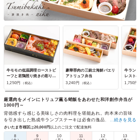
牛モモの低温調理ローストビ
豪華罪肉の三銃士海鮮パエリ
牛ランプ
ーフと若鶏照り焼きの彩り弁
アトリュフ弁当
レストの
当
フ弁当
1,250円
3,240円
1,750円
（税込）
（税込）
厳選肉をメインにトリュフ薫る蛸飯をあわせた和洋創作弁当が
1000円～
背徳感すら感じる美味しさの肉料理を堪能あれ。肉本来の旨味
を引き出した熟成牛ランプステーキは必食の逸品。シェフ特製
…続きを見る
トリュフ薫る蛸飯や赤シャリ使用のお寿司と一緒に召し上がれ
さいたま市桜区
は
20,000円
以上のご注文で配達無料
8
9
10
11
12
13
商品数：
20
締切日時：
2日前17:00
価格帯：
1,250円～3,800円
（土）
（日）
（月）
（火）
（水）
（木）