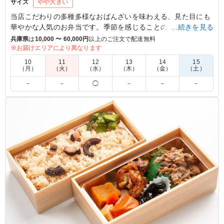
サイズ
やや大きい
当店こだわりの多種多様なおばんざいを味わえる、見た目にも
華やかな人気のお弁当です。季節を感じることのできる、旬の
…続きを見る
食材を使用しております。是非、合わせてご賞味下さい。
兵庫県
は
10,000 〜 60,000円
以上のご注文で配達無料
※お届けエリアにより異なります
5.0
10
11
12
13
14
15
（月）
（火）
（水）
（木）
（金）
（土）
たくさんのおかず数で、お上品なお味で特に女性に人気で
－
－
◯
－
－
－
した。華やかな見栄えで、軽やかに見えますが、品数が多
いので量もちょうどよくて腹持ちもよかったです。この見
た目でコスパ抜群だと思いました。
ご利用シーン：
会議・セミナー
›
講習会
大阪府大阪市北区大深町
2026/03/11