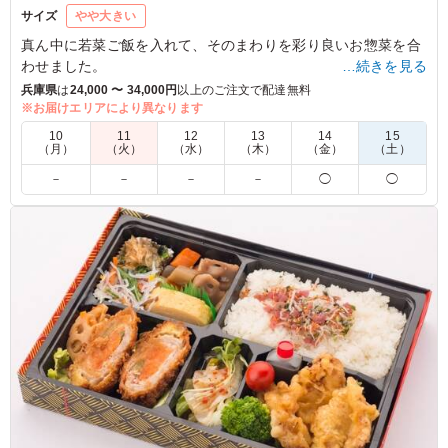
サイズ
やや大きい
真ん中に若菜ご飯を入れて、そのまわりを彩り良いお惣菜を合
わせました。
…続きを見る
兵庫県
は
24,000 〜 34,000円
以上のご注文で配達無料
※お届けエリアにより異なります
4.5
東光会関西支部
10
11
12
13
14
15
花型ご飯のまわりにおかずが並んで、見た目に楽しいお弁
（月）
（火）
（水）
（木）
（金）
（土）
当です。味もあっさり和食は高齢者に好評で 食も進んだ
－
－
－
－
◯
◯
ようです。値段も手頃です。 ご飯のしゅるいが炊き込み
ご飯等3種類入ったりすると、女こ人はさらに喜ぶと思い
ます、また検討ください
ご利用シーン：
会議・セミナー
›
講習会
大阪府大阪市旭区生江
2024/11/04