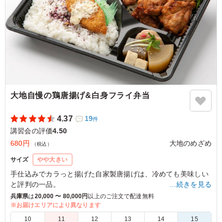
大地自慢の鶏唐揚げ&白身フライ弁当
4.37
19
件
講習会の評価
4.50
680円
大地のめざめ
（税込）
サイズ
やや大きい
手仕込みでカラっと揚げた自家製唐揚げは、冷めても美味しい
と評判の一品。
…続きを見る
たっぷりの手作りおかずとご飯をお楽しみ下さい。
兵庫県
は
20,000 〜 80,000円
以上のご注文で配達無料
※お届けエリアにより異なります
4.0
10
11
12
13
14
15