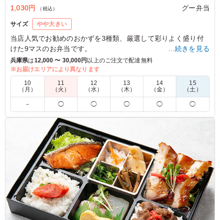
1,030円
グー弁当
（税込）
サイズ
やや大きい
当店人気でお勧めのおかずを3種類、厳選して彩りよく盛り付
けた9マスのお弁当です。
…続きを見る
兵庫県
は
12,000 〜 30,000円
以上のご注文で配達無料
※料理は日替わりで変更する場合がございます。
※お届けエリアにより異なります
※連日ご注文される場合は事前にお伝えいただければ内容の変
10
11
12
13
14
15
更も可能でございます。
（月）
（火）
（水）
（木）
（金）
（土）
－
◯
◯
◯
◯
◯
4.0
奈良スバル自動車株式会社
商品名通り沢山のおかずが入っていて好評でした。食べる
時に蓋を開けて頂くのですが 蓋が邪魔でした。向かい合
わせで並んで食べるのですがお互いの蓋が少し邪魔でし
た。 でも、美味しく頂くことが出来ました。
ご利用シーン：
会議・セミナー
›
講習会
奈良県橿原市曲川町
2025/10/15