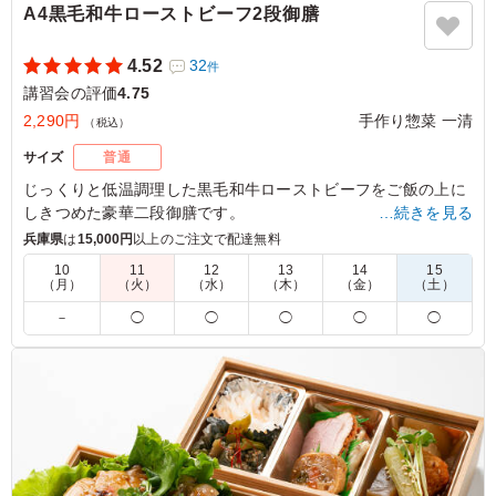
A4黒毛和牛ローストビーフ2段御膳
4.52
32
件
講習会の評価
4.75
2,290円
手作り惣菜 一清
（税込）
サイズ
普通
じっくりと低温調理した黒毛和牛ローストビーフをご飯の上に
しきつめた豪華二段御膳です。
…続きを見る
一清のオールスター級のお惣菜と共にお楽しみ下さい。
兵庫県
は
15,000円
以上のご注文で配達無料
10
11
12
13
14
15
※お届け時は火を通して納品致します。
（月）
（火）
（水）
（木）
（金）
（土）
※夏季や時期、気候により食の安全を考慮し、傷みやすい食材
－
◯
◯
◯
◯
◯
を別の内容に変更させていただく場合がございます。
4.5
アキツ工業株式会社 管理部
柔らかい薄切りのローストビーフがたくさん入っていて年
配の方にも好評でした。ローストビーフの上にはイクラま
で乗っていて豪華さもあります。（価格高騰でなかなかイ
クラが出回らなくなっていますが、今後も引き続きイクラ