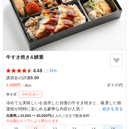
牛すき焼き&鰻重
4.48
31
件
講習会の評価
5.00
1,400円
ダイの代
（税込）
サイズ
やや大きい
冷めても美味しいを追求した自慢の牛すき焼きと、厳選した鰻
蒲焼が同時に楽しめる豪華な内容が人気！
…続きを見る
どの料理にもダイの代のこだわりがギュッと詰まっています。
兵庫県
は
20,000 〜 80,000円
以上のご注文で配達無料
※お届けエリアにより異なります
5.0
大阪府済生会中津病院