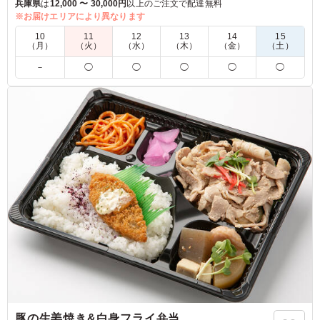
飯の上に旨味あふれるホタテが、ご飯との相性抜群です。
兵庫県
は
12,000 〜 30,000円
以上のご注文で配達無料
※お届けエリアにより異なります
5.0
10
11
12
13
14
15
（月）
（火）
（水）
（木）
（金）
（土）
高齢者がメインなので、ハンバーグが硬かったらどうしよ
－
◯
◯
◯
◯
◯
うと心配もあったのですが、 とても柔らかくてボリュー
ム満点でした。その他の副菜も一つ一つが丁寧に味付けさ
れており、 食べる人たちも喜んでいました！
ご利用シーン：
会議・セミナー
›
講習会
京都府京都市左京区岡崎徳成町
2026/06/22
豚の生姜焼き&白身フライ弁当