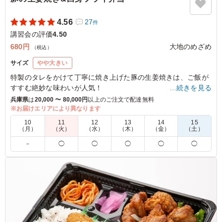
4.56
27
件
講習会の評価
4.50
680円
大地のめざめ
（税込）
サイズ
やや大きい
特製のタレをかけて丁寧に焼き上げた豚の生姜焼きは、ご飯が
すすむ絶妙な味わいが人気！
…続きを見る
ちょこっと揚げ物も楽しめる、大地のめざめならではのお弁当
兵庫県
は
20,000 〜 80,000円
以上のご注文で配達無料
です。
※お届けエリアにより異なります
10
11
12
13
14
15
（月）
（火）
（水）
（木）
（金）
（土）
4.0
－
◯
◯
◯
◯
◯
安定の人気で今回頼んだ幕の内・唐揚げの中ではこちらの
生姜焼きが一番人気でした。お肉もやわらかく、白身魚フ
ライとのダブルメインのような感じでごはんが進む内容の
お弁当でみな満足そうでした！
ご利用シーン：
会議・セミナー
›
講習会
大阪府大阪市北区梅田
2025/02/13