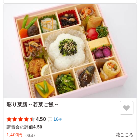
が絡んだ牛しぐれ煮（または焼肉）など、異なる食感と味
わいを一度に楽しめます。お肉はどれも柔らかく、冷めて
も脂の重さを感じさせない質の良さが際立っていました。
ご利用シーン：
会議・セミナー
›
講習会
大阪府大阪市阿倍野区旭町
2026/02/10
彩り菜膳～若菜ご飯～
4.50
16
件
講習会の評価
4.50
1,400円
花ごころ
（税込）