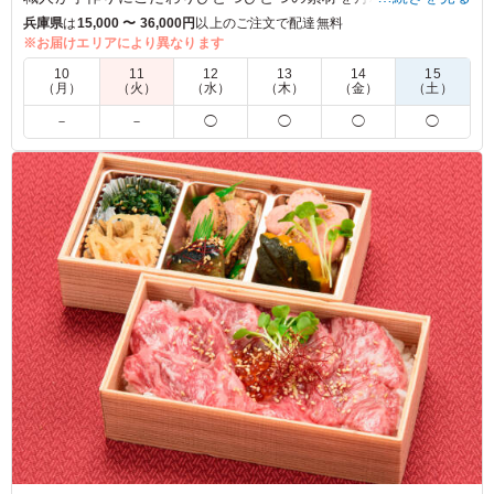
した。
兵庫県
は
15,000 〜 36,000円
以上のご注文で配達無料
※お届けエリアにより異なります
※「国産牛」から「神戸牛」に変更が可能です。「ご飯の種
10
11
12
13
14
15
類」プルダウンより選択してください。
（月）
（火）
（水）
（木）
（金）
（土）
※写真は「神戸牛」です。
－
－
◯
◯
◯
◯
5.0
お肉はもちろんですが、南蛮漬けや煮物も大変美味しくボ
リュームも満点！文句なしでした。 昨年は国産牛で頼
み、今年は送料の関係で神戸牛にしてみました。神戸牛は
大変美味しかったですが、昨年の国産牛でも十分美味しか
ったです。
ご利用シーン：
会議・セミナー
›
講習会
兵庫県三田市香下
2026/03/16