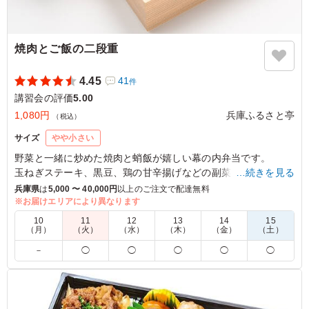
焼肉とご飯の二段重
4.45
41
件
講習会の評価
5.00
1,080円
兵庫ふるさと亭
（税込）
サイズ
やや小さい
野菜と一緒に炒めた焼肉と蛸飯が嬉しい幕の内弁当です。
玉ねぎステーキ、黒豆、鶏の甘辛揚げなどの副菜と一緒にお楽
…続きを見る
しみください。
兵庫県
は
5,000 〜 40,000円
以上のご注文で配達無料
※お届けエリアにより異なります
※ご飯は【蛸飯】、【鯛飯】、【白飯】からお選びいただけま
10
11
12
13
14
15
す。下記プルダウンよりお選びください。
（月）
（火）
（水）
（木）
（金）
（土）
※画像は【蛸飯】です。
－
◯
◯
◯
◯
◯
5.0
実相院支部
年齢が50代から90代の人で頂きました。 高齢の方は、お