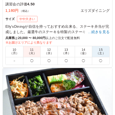
講習会の評価
4.50
1,180円
エリズダイニング
（税込）
サイズ
やや大きい
Elly'sDiningが自信を持っておすすめ出来る、ステーキ弁当が完
成しました。厳選牛のステーキを特製のステーキソースでお楽
…続きを見る
しみ下さい。ステーキをはじめ、シェフ謹製の洋食メニューが
兵庫県
は
20,000 〜 80,000円
以上のご注文で配達無料
ギュッと詰まった魅力たっぷりな内容でお作りしています。
※お届けエリアにより異なります
10
11
12
13
14
15
（月）
（火）
（水）
（木）
（金）
（土）
4.5
－
◯
◯
◯
◯
◯
肉・ハンバーグ・エビフライこのおかずを嫌う人がいるの
でしょうか。 お肉の焼き加減もちょいレア感がまた高級
な雰囲気があってよかったです。 ご飯を大盛にしました
が、それでも、もう少しご飯が多くてもいいかなとも思う
くらいおかずのボリューム感でした。 ごちそうさまでし
た。
ご利用シーン：
会議・セミナー
›
講習会
大阪府大阪市中央区北浜
2021/10/28