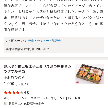
難な内容で、まさにこちらが希望していたイメージに合ってい
ました。参加者からの感想も概ね好評でした。一方で、強く印
象に残る特徴や「またぜひ食べたい」と思えるインパクトはや
や少なく、若手男子には物足りなかっただろうなというのが率
直な感想です。
ご利用シーン：
会議・セミナー
›
講習会
兵庫県西宮市武庫川町
2026/07/15
鶏天ポン酢と明太子と彩り野菜の豚巻きカ
ツダブル弁当
食彩館ひのき
1,000
円（税込）
4.0
5.0
5.0
5.0
4.0
ボリューム
：
コスパ
：
彩り
：
味
：
兵庫県土木施工管理技士会