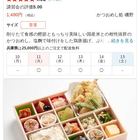
講習会の評価
5.00
1,480円
かつおめし処 磯野
（税込）
サイズ
普通
削りたて食感の鰹節ともっちり美味しい国産米との相性抜群の
かつおめし。塩麴で味付けをした鶏唐揚げ、ぷりぷり身の鶏照
…続きを見る
り焼き、こんがり焼き目がついた塩鮭と嬉しい要素がてんこも
兵庫県
は
25,000円
以上のご注文で配達無料
り。上品かつボリューム満点、会議やロケ、イベント等でご利
10
11
12
13
14
15
用ください。
（月）
（火）
（水）
（木）
（金）
（土）
醤油と和えた鰹節をごはんとの接地面に敷いているので、蓋を
－
◯
◯
◯
◯
－
開けた際に表面の鰹節が飛び散らないように工夫をしておりま
す。
※鮭は部位によって見た目の大きさが異なる場合がございます
が、いずれも50gでご用意しております。何卒ご理解ください
ますようお願い申し上げます。
5.0
スカンジナビアンデンティストリー
さすが金賞受賞だけあるお弁当でした！麹仕立てのから揚
げは、やわらかく、かつおのごはんだけでもおかずがいら