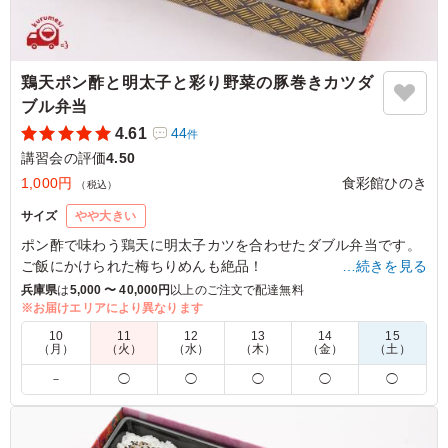
鶏天ポン酢と明太子と彩り野菜の豚巻きカツダ
ブル弁当
4.61
44
件
講習会の評価
4.50
1,000円
食彩館ひのき
（税込）
サイズ
やや大きい
ポン酢で味わう鶏天に明太子カツを合わせたダブル弁当です。
ご飯にかけられた梅ちりめんも絶品！
…続きを見る
兵庫県
は
5,000 〜 40,000円
以上のご注文で配達無料
※お届けエリアにより異なります
4.0
兵庫県土木施工管理技士会
10
11
12
13
14
15
彩りも良く、美味しかったです。昨今の物価高を考える
（月）
（火）
（水）
（木）
（金）
（土）
と、コストパフォーマンスが良いと思います。 発注数が
－
◯
◯
◯
◯
◯
少ないと、金額もそこまでいかないので、5,000円以上で
配達していただけるのは助かります。
ご利用シーン：
会議・セミナー
›
講習会