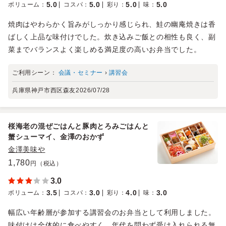
5.0
5.0
5.0
5.0
ボリューム
：
コスパ
：
彩り
：
味
：
焼肉はやわらかく旨みがしっかり感じられ、鮭の幽庵焼きは香
ばしく上品な味付けでした。炊き込みご飯との相性も良く、副
菜までバランスよく楽しめる満足度の高いお弁当でした。
ご利用シーン：
会議・セミナー
›
講習会
兵庫県神戸市西区森友
2026/07/28
桜海老の混ぜごはんと豚肉とろみごはんと
蟹シューマイ、金澤のおかず
金澤美味や
1,780
円（税込）
3.0
3.5
3.0
4.0
3.0
ボリューム
：
コスパ
：
彩り
：
味
：
幅広い年齢層が参加する講習会のお弁当として利用しました。
味付けは全体的に食べやすく、年代を問わず受け入れられる無