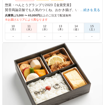
惣菜・べんとうグランプリ2023【金賞受賞】
賛否両論店舗でも人気のつくね、おかき揚げ、いぶりがっこポ
…続きを見る
テサラをはじめ、彩り豊かな美味しさを詰め込みました。
兵庫県
は
5,000 〜 40,000円
以上のご注文で配達無料
いつものたまごの代わりに今日はとろろですき焼きを楽しんで
※お届けエリアにより異なります
みませんか？ご飯が進む変わりすき焼きをぜひお試しくださ
10
11
12
13
14
15
い。
（月）
（火）
（水）
（木）
（金）
（土）
－
－
－
－
－
－
4.0
大阪府済生会中津病院
本当にこの味、ボリュームでこのお値段でいいのでしょう
か？彩も良く、講師全員大満足です。こんなおいしいお弁
当を選んでくれてありがとうございます、と感謝されまし
た。次回もぜひお願いしたいと思っています。
ご利用シーン：
会議・セミナー
›
講習会
大阪府大阪市北区芝田
2024/10/15