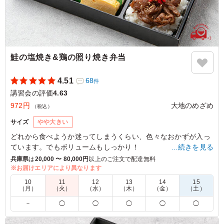
鮭の塩焼き&鶏の照り焼き弁当
4.51
68
件
講習会の評価
4.63
972円
大地のめざめ
（税込）
サイズ
やや大きい
どれから食べようか迷ってしまうくらい、色々なおかずが入っ
ています。でもボリュームもしっかり！
…続きを見る
大地のめざめでは、こんなお弁当が欲しかったと言って頂ける
兵庫県
は
20,000 〜 80,000円
以上のご注文で配達無料
様なお弁当作りに努めています。
※お届けエリアにより異なります
10
11
12
13
14
15
※夏季は副菜 菜の花の胡麻和えが、季節の甘味へ変更となって
（月）
（火）
（水）
（木）
（金）
（土）
います。
－
◯
◯
◯
◯
◯
4.5
株式会社リンク