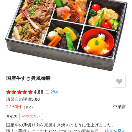
かずが少し多かったようですが、それ以外は完食です。お
腹パンパン！ 味付けもとても良くて、初めてこちらで注
文しましたが選ぶお店を間違えてなかったです!! 皆さんが
喜んでくれて、こちらを選んで良かったです。
ご利用シーン：
会議・セミナー
›
講習会
兵庫県神戸市西区玉津町新方
2023/10/04
国産牛すき煮風御膳
4.66
28
件
講習会の評価
5.00
2,160円
中納言
（税込）
サイズ
やや大きい
国産牛の薄切り肉を京風すき焼きのように仕上げました。
職人が手作りにこだわりひとつひとつの素材を丹精に仕上げま
…続きを見る