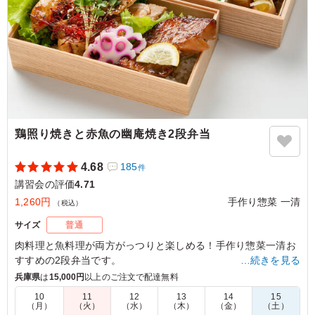
が乗っているとありがたいです）副菜も食べにくいものは
なく、どれも美味しく頂きました。
ご利用シーン：
会議・セミナー
›
講習会
大阪府大阪市福島区海老江
2026/06/05
鶏照り焼きと赤魚の幽庵焼き2段弁当
4.68
185
件
講習会の評価
4.71
1,260円
手作り惣菜 一清
（税込）
サイズ
普通
肉料理と魚料理が両方がっつりと楽しめる！手作り惣菜一清お
すすめの2段弁当です。
…続きを見る
たっぷりと楽しめるメイン料理とバランス良く盛り込まれたお
兵庫県
は
15,000円
以上のご注文で配達無料
惣菜でご満足頂けること間違いなし。
10
11
12
13
14
15
（月）
（火）
（水）
（木）
（金）
（土）