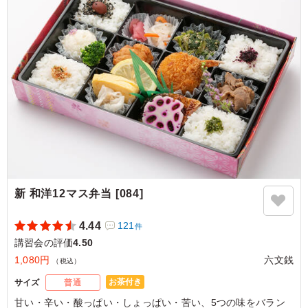
兵庫県神戸市西区美賀多台
2026/05/13
新 和洋12マス弁当 [084]
4.44
121
件
講習会の評価
4.50
1,080円
六文銭
（税込）
お茶付き
サイズ
普通
甘い・辛い・酸っぱい・しょっぱい・苦い、5つの味をバラン