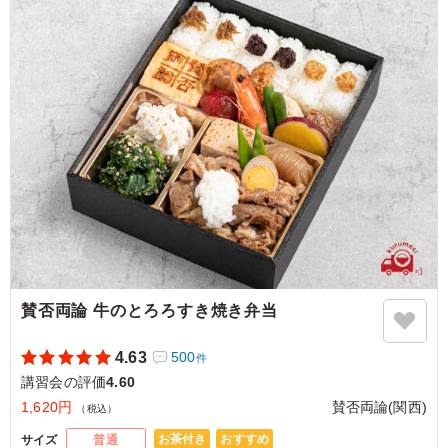
女性社員からは一番人気で、迷わず安定の鮭！を選ぶ方が
多かったです。個人的には、鮭とコラボする商品を増やし
てもらえたら嬉しいです。ボリュームは言うこと無しで美
味しかったです。
ご利用シーン：
会議・セミナー
›
講習会
大阪府大阪市住之江区南港北
2023/07/01
賛否両論 牛のとろろすき焼き弁当
4.63
500
件
講習会の評価
4.60
1,620円
賛否両論(関西)
（税込）
お茶付き
おすすめ
サイズ
普通