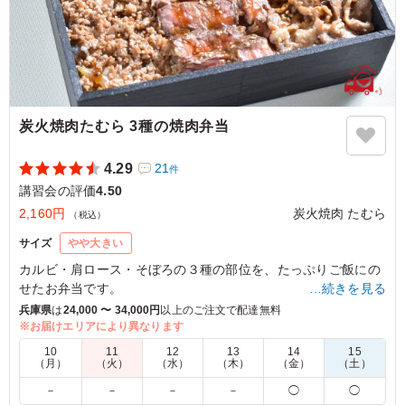
炭火焼肉たむら 3種の焼肉弁当
4.29
21
件
講習会の評価
4.50
2,160円
炭火焼肉 たむら
（税込）
サイズ
やや大きい
カルビ・肩ロース・そぼろの３種の部位を、たっぷりご飯にの
せたお弁当です。
…続きを見る
※副菜は日替わりお惣菜になります。
兵庫県
は
24,000 〜 34,000円
以上のご注文で配達無料
※お届けエリアにより異なります
4.0
10
11
12
13
14
15
（月）
（火）
（水）
（木）
（金）
（土）
まず目を引くのは、メインの肉料理のバリエーションで
－
－
－
－
◯
◯
す。絶妙な焼き加減のローストビーフに加え、甘辛いタレ