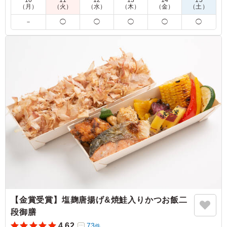
10
11
12
13
14
15
（月）
（火）
（水）
（木）
（金）
（土）
研修会の講師用の昼食として、１０個注文しました。本当
－
◯
◯
◯
◯
◯
にこのお値段でこのお弁当ができているのか？というくら
い、味も良く、皆さん大満足でした。絶対にまた頼みたい
と思います。
ご利用シーン：
会議・セミナー
›
講習会
大阪府大阪市北区芝田
2024/10/15
【金賞受賞】塩麹唐揚げ&焼鮭入りかつお飯二
段御膳
4.62
73
件