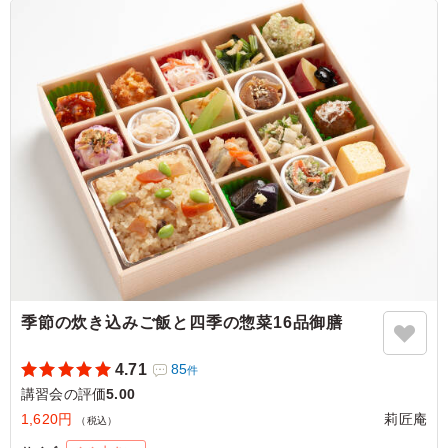
一緒に炊き込んだご飯が美味しかったです。 ゆっくり味
わって食べる事ができたため、量も丁度よく感じました。
値段以上の評価を食した方からいただき大変満足です
ご利用シーン：
会議・セミナー
›
講習会
兵庫県尼崎市昭和通
2026/05/04
季節の炊き込みご飯と四季の惣菜16品御膳
4.71
85
件
講習会の評価
5.00
1,620円
莉匠庵
（税込）