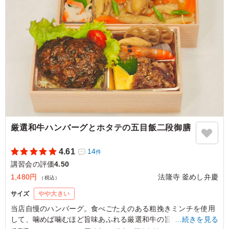
とした味付けとサクサクの食感が楽しめます。副菜も彩り
豊かで、全体的にバランスの取れた内容です。老舗ならで
はの伝統の味わいを堪能できる一品で、特別な会議やイベ
ントにも最適です。
ご利用シーン：
会議・セミナー
›
講習会
大阪府大阪市中央区北久宝寺町
2024/06/16
厳選和牛ハンバーグとホタテの五目飯二段御膳
4.61
14
件
講習会の評価
4.50
1,480円
法隆寺 釜めし弁慶
（税込）
サイズ
やや大きい
当店自慢のハンバーグ。食べごたえのある粗挽きミンチを使用
して、噛めば噛むほど旨味あふれる厳選和牛の旨味。さらにご
…続きを見る