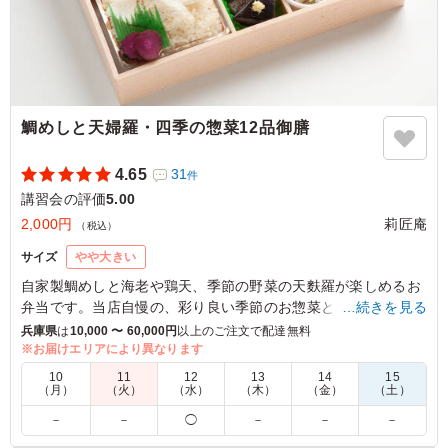
ないくらい美味しいのに、さらにごはんがすすむおかずが
所せまし入っていました。お漬物もなんと2種！こだわり
ですね。
ご利用シーン：
会議・セミナー
›
講習会
大阪府大阪市浪速区幸町
2025/06/02
鯛めしと天婦羅・四季の惣菜12品御膳
4.65
31
件
講習会の評価
5.00
2,000円
莉匠庵
（税込）
サイズ
やや大きい
自家製鯛めしと海老や鶏天、季節の野菜の天麩羅が楽しめるお
弁当です。当店自慢の、彩り良い季節のお惣菜とご一緒に是非
…続きを見る
お召し上がり下さい。
兵庫県
は
10,000 〜 60,000円
以上のご注文で配達無料
当店こだわりのおばんざいの数々と一緒にお召し上がりくださ
※お届けエリアにより異なります
い。
10
11
12
13
14
15
（月）
（火）
（水）
（木）
（金）
（土）
5.0
株式会社フィリップス・ジャパン
－
－
◯
－
－
－
味付けが大変素晴らしく、品数も豊富でした。 特に魚と