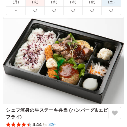
（月）
（火）
（水）
（木）
（金）
（土）
こちらのお弁当屋さんの唐揚げはしっかり味がついている
－
◯
◯
◯
◯
◯
ので、ごはんのおかずにもぴったり！白身魚フライはいい
意味であっさりしており、からあげとのコンビネーション
がとてもよかったです！
ご利用シーン：
会議・セミナー
›
講習会
大阪府大阪市北区梅田
2025/02/13
シェフ渾身の牛ステーキ弁当 (ハンバーグ&エビ
フライ)
4.44
32
件