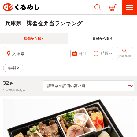
兵庫県 - 講習会弁当ランキング
店舗から探す
弁当から探す
兵庫県
日付
詳細条件
講習会
32
件
1～
20
件を表示