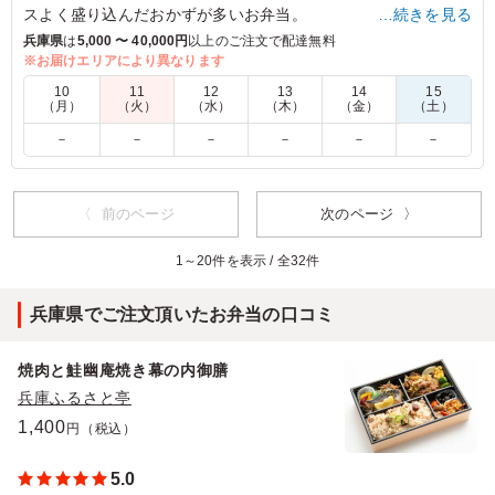
スよく盛り込んだおかずが多いお弁当。
…続きを見る
和洋折衷に作られているので、老若男女問わず大勢の集まりに
兵庫県
は
5,000 〜 40,000円
以上のご注文で配達無料
お勧めのお弁当です。
※お届けエリアにより異なります
10
11
12
13
14
15
（月）
（火）
（水）
（木）
（金）
（土）
5.0
－
－
－
－
－
－
色どりもよく、和洋のバランスも良かったので、飽きずに
食べることができました。 ボリュームも多くおなか一杯
になりました。 この量でこの値段であれば全然お得感が
ありました。
〈 前のページ
次のページ 〉
ご利用シーン：
会議・セミナー
›
講習会
1～20件を表示 / 全32件
兵庫県神戸市須磨区友が丘
2022/10/24
兵庫県でご注文頂いたお弁当の口コミ
焼肉と鮭幽庵焼き幕の内御膳
兵庫ふるさと亭
1,400
円（税込）
5.0