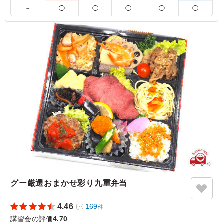
※夏季や時期、気候により食の安全を考慮し、傷みやすい食材
－
◯
◯
◯
◯
◯
を別の内容に変更させていただく場合がございます。
5.0
日本革類卸売事業協同組合
メインのおかずは一品一品の味わいがしっかりしており、
ご飯との相性も良く満足度の高い内容でした。副菜も彩り
や栄養バランスが考えられていて、最後まで飽きずに楽し
めるお弁当です。丁寧に作られていることが伝わり、また
注文したいお弁当です。
ご利用シーン：
会議・セミナー
›
講習会
大阪府大阪市中央区北浜東
2026/06/15
グー厳選おまかせ彩り九重弁当
4.46
169
件
講習会の評価
4.70