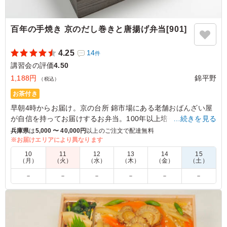
百年の手焼き 京のだし巻きと唐揚げ弁当[901]
4.25
14
件
講習会の評価
4.50
1,188円
錦平野
（税込）
お茶付き
早朝4時からお届け。京の台所 錦市場にある老舗おばんざい屋
が自信を持ってお届けするお弁当。100年以上培った職人の技
…続きを見る
術で丁寧に手作りで巻きあげる、鰹と昆布を煮出しただし汁を
兵庫県
は
5,000 〜 40,000円
以上のご注文で配達無料
使っただし巻きと唐揚げをメインに、京風煮物盛合わせを彩り
※お届けエリアにより異なります
よく盛付けました。
10
11
12
13
14
15
（月）
（火）
（水）
（木）
（金）
（土）
4.5
－
－
－
－
－
－
「百年の手焼き 京のだし巻きと唐揚げ弁当」は、ふわふ
わのだし巻き卵とカリッとジューシーな唐揚げがメインの
豪華なお弁当です。だし巻き卵は、出汁の風味が豊かで、
口の中でとろけるような食感が魅力。唐揚げは、しっかり