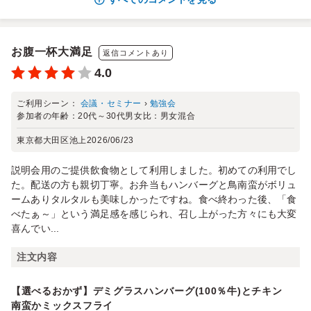
お腹一杯大満足
返信コメントあり
4.0
ご利用シーン：
会議・セミナー
›
勉強会
参加者の年齢：
20代～30代
男女比：
男女混合
東京都大田区池上
2026/06/23
説明会用のご提供飲食物として利用しました。初めての利用でし
た。配送の方も親切丁寧。お弁当もハンバーグと鳥南蛮がボリュ
ームありタルタルも美味しかったですね。食べ終わった後、「食
べたぁ～」という満足感を感じられ、召し上がった方々にも大変
喜んでい...
注文内容
【選べるおかず】デミグラスハンバーグ(100％牛)とチキン
南蛮かミックスフライ