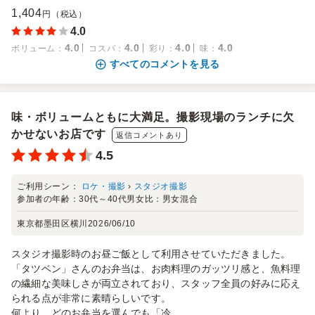
1,404
円（税込）
4.0
4.0
4.0
4.0
4.0
ボリューム
：
コスパ
：
彩り
：
味
：
すべてのコメントを見る
味・ボリュームともに大満足。撮影現場のランチに欠
かせないお店です
返信コメントあり
4.5
ご利用シーン：
ロケ・撮影
›
スタジオ撮影
参加者の年齢：
30代～40代
男女比：
男女混合
東京都墨田区横川
2026/06/10
スタジオ撮影時のお昼ご飯として利用させていただきました。
「タツベン」さんのお弁当は、お肉料理のガッツリ感と、魚料理
の繊細な美味しさが両立されており、スタッフ全員の好みに応え
られる点が非常に素晴らしいです。
何より、どのお弁当を選んでも「冷...