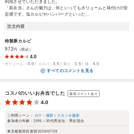
利用させていただきました。
「辰弁当」さんの魅力は、何といってもボリュームと味付けの安
定感です。塩カルビやハンバーグといった...
注文内容
特製豚カルビ
972
円（税込）
4.0
4.0
3.5
3.5
4.0
ボリューム
：
コスパ
：
彩り
：
味
：
すべてのコメントを見る
コスパのいいお弁当でした
返信コメントあり
4.0
ご利用シーン：
ロケ・撮影
›
スタジオ撮影
参加者の年齢：
20代～30代
男女比：
男女混合
東京都新宿区新宿
2026/07/03