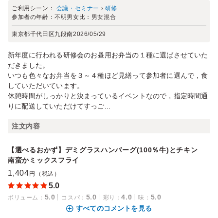
ご利用シーン：
会議・セミナー
›
研修
参加者の年齢：
不明
男女比：
男女混合
東京都千代田区九段南
2026/05/29
新年度に行われる研修会のお昼用お弁当の１種に選ばさせていた
だきました。
いつも色々なお弁当を３～４種ほど見繕って参加者に選んで，食
していただいています。
休憩時間がしっかりと決まっているイベントなので，指定時間通
りに配送していただけてすっご...
注文内容
【選べるおかず】デミグラスハンバーグ(100％牛)とチキン
南蛮かミックスフライ
1,404
円（税込）
5.0
5.0
5.0
4.0
5.0
ボリューム
：
コスパ
：
彩り
：
味
：
すべてのコメントを見る