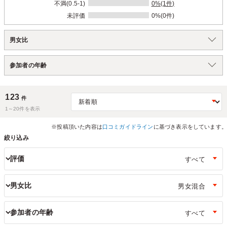
不満(0.5-1)
0%(1件)
未評価
0%(0件)
男女比
参加者の年齢
123
件
1～
20
件を表示
※投稿頂いた内容は
口コミガイドライン
に基づき表示をしています。
絞り込み
評価
男女比
参加者の年齢