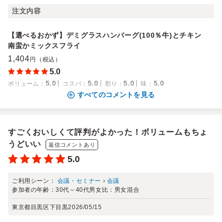
注文内容
【選べるおかず】デミグラスハンバーグ(100％牛)とチキン
南蛮かミックスフライ
1,404
円（税込）
5.0
5.0
5.0
5.0
5.0
ボリューム
：
コスパ
：
彩り
：
味
：
すべてのコメントを見る
すごくおいしくて評判がよかった！ボリュームもちょ
うどいい
返信コメントあり
5.0
ご利用シーン：
会議・セミナー
›
会議
参加者の年齢：
30代～40代
男女比：
男女混合
東京都目黒区下目黒
2026/05/15