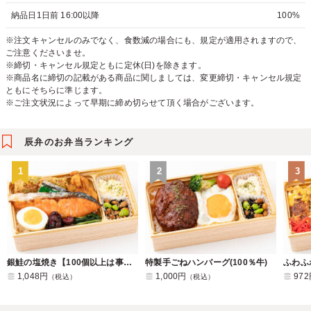
納品日1日前 16:00以降
100%
※注文キャンセルのみでなく、食数減の場合にも、規定が適用されますので、
ご注意くださいませ。
※締切・キャンセル規定ともに定休(日)を除きます。
※商品名に締切の記載がある商品に関しましては、変更締切・キャンセル規定
ともにそちらに準じます。
※ご注文状況によって早期に締め切らせて頂く場合がございます。
辰弁のお弁当ランキング
1
2
3
銀鮭の塩焼き【100個以上は事前問い合わせ】
特製手ごねハンバーグ(100％牛)
ふわふ
1,048円
1,000円
97
（税込）
（税込）