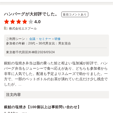
ハンバーグが大好評でした。
返信コメントあり
4.0
株式会社エスプール
ご利用シーン：
会議・セミナー
›
研修
参加者の年齢：
20代～30代
男女比：
男女混合
東京都千代田区外神田
2026/05/24
銀鮭の塩焼き弁当は脂の乗った鮭と程よい塩加減が好評で、ハン
バーグ弁当もジューシーで食べ応えがあり、どちらも参加者から
非常に人気でした。配達も予定よりスムーズで助かりました。一
方で、一部のペットボトルのお茶が潰れていた点だけ少し残念で
したが、...
注文内容
銀鮭の塩焼き【100個以上は事前問い合わせ】