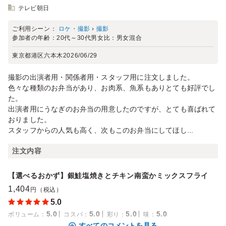
テレビ朝日
ご利用シーン：
ロケ・撮影
›
撮影
参加者の年齢：
20代～30代
男女比：
男女混合
東京都港区六本木
2026/06/29
撮影の出演者用・関係者用・スタッフ用に注文しました。
色々な種類のお弁当があり、お肉系、魚系もありとても好評でし
た。
出演者用にうなぎのお弁当の用意したのですが、とても喜ばれて
おりました。
スタッフからの人気も高く、次もこのお弁当にしてほし...
注文内容
【選べるおかず】銀鮭塩焼きとチキン南蛮かミックスフライ
1,404
円（税込）
5.0
5.0
5.0
5.0
5.0
ボリューム
：
コスパ
：
彩り
：
味
：
すべてのコメントを見る