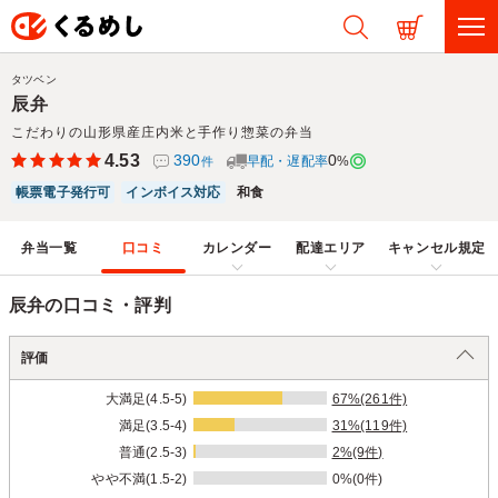
タツベン
辰弁
こだわりの山形県産庄内米と手作り惣菜の弁当
4.53
390
0
早配・遅配率
%
件
帳票電子発行可
インボイス対応
和食
弁当一覧
口コミ
カレンダー
配達エリア
キャンセル規定
辰弁の口コミ・評判
評価
大満足(4.5-5)
67%(261件)
満足(3.5-4)
31%(119件)
普通(2.5-3)
2%(9件)
やや不満(1.5-2)
0%(0件)