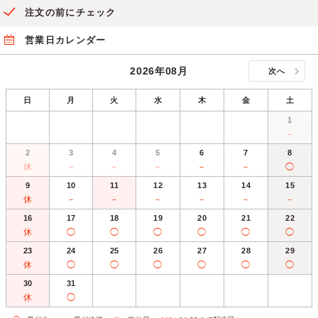
注文の前にチェック
営業日カレンダー
2026年08月
次へ
日
月
火
水
木
金
土
1
－
2
3
4
5
6
7
8
休
－
－
－
－
－
◯
9
10
11
12
13
14
15
休
－
－
－
－
－
－
16
17
18
19
20
21
22
休
◯
◯
◯
◯
◯
◯
23
24
25
26
27
28
29
休
◯
◯
◯
◯
◯
◯
30
31
休
◯