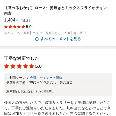
【選べるおかず】ロース生姜焼きとミックスフライかチキン
南蛮
1,404
円（税込）
5.0
5.0
5.0
5.0
5.0
ボリューム
：
コスパ
：
彩り
：
味
：
すべてのコメントを見る
丁寧な対応でした
5.0
ご利用シーン：
会議・セミナー
›
研修
参加者の年齢：
30代～40代
男女比：
男女混合
東京都品川区北品川
2026/08/01
外国人の方がいたので、追加カトラリーをメモ欄に記載したとこ
ろ、丁寧にご連絡をいただきました。別料金になるとのことで今
回は追加カトラリーを見送りましたが、料金に関することだった