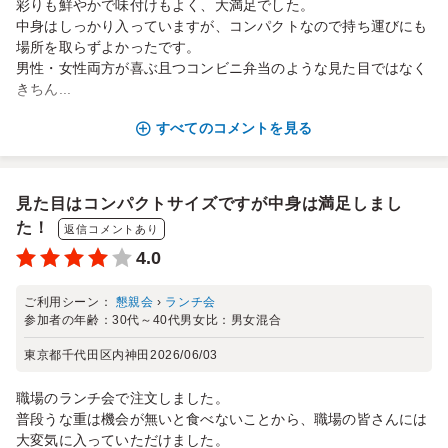
彩りも鮮やかで味付けもよく、大満足でした。
中身はしっかり入っていますが、コンパクトなので持ち運びにも
場所を取らずよかったです。
男性・女性両方が喜ぶ且つコンビニ弁当のような見た目ではなく
きちん...
すべてのコメントを見る
見た目はコンパクトサイズですが中身は満足しまし
た！
返信コメントあり
4.0
ご利用シーン：
懇親会
›
ランチ会
参加者の年齢：
30代～40代
男女比：
男女混合
東京都千代田区内神田
2026/06/03
職場のランチ会で注文しました。
普段うな重は機会が無いと食べないことから、職場の皆さんには
大変気に入っていただけました。