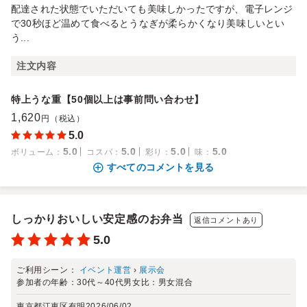
配達された状態でいただいても美味しかったですが、電子レンジ
で30秒ほど温めて食べるとうなぎが柔らかくなり美味しいとい
う...
注文内容
特上うな重【50個以上は事前問い合わせ】
1,620
円（税込）
5.0
5.0
5.0
5.0
5.0
ボリューム
：
コスパ
：
彩り
：
味
：
すべてのコメントを見る
しっかりおいしい安定感のお弁当
返信コメントあり
5.0
ご利用シーン：
イベント運営
›
展示会
参加者の年齢：
30代～40代
男女比：
男女混合
東京都江東区有明
2026/06/02