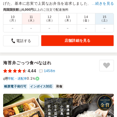
げた、基本に忠実で上質なお弁当を追求しました。
…続きを見る
両国国技館
は
6,000円
以上のご注文で配達無料
商品数：
48
締切日時：
1日前15:00
価格帯：
972円～1,620円
配達時間：
9:30～17:00
10
11
12
13
14
15
（月）
（火）
（水）
（木）
（金）
（土）
－
－
－
－
－
－
美味しかったです
5.0
株式会社ブロードエッジ・アドバイザーズ
店舗詳細を見る
電話する
月3回のランチミーティング用に、何度も利用させていただ
いています。
種類も多いので飽きないですし、どれを選んでも美味しいの
でスタッフからの評判も大変良いです！
海苔弁ごっつ食べなはれ
男性スタッフも多い職場ですが少ないという声が出たことは
4.44
1458
件
なく、お腹いっぱいになれる量で助かります。
0.1
また利用させていただきます。
早配・遅配率
%
帳票電子発行可
インボイス対応
和食
ご利用シーン：
懇親会
›
ランチ会
参加者の年齢：
－
男女比：
－
東京都墨田区菊川
2026/05/29
辰弁の口コミをもっと見る