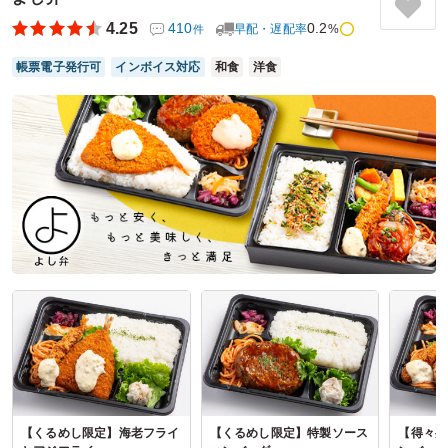
にも好評いただいております。今回、久しぶりに注文したと
4.25
410
0.2
早配・遅配率
%
件
ころ中央のハンバーグが少し小さくなり、形が崩れていた？
崩れやすくなった？点は少し残念でした。味は美味しくまた
帳票電子発行可
インボイス対応
和食
洋食
注文はしたいと思います。
ご利用シーン：
会議・セミナー
›
勉強会
参加者の年齢：
30代～40代
男女比：
女性多め
東京都墨田区横網
2026/05/20
麹町フレンチの口コミをもっと見る
【くるめし限定】海老フライ
【くるめし限定】特製ソース
【得々弁