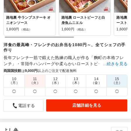
路地裏 牛ランプステーキ オ
路地裏 ローストビーフと白
路地裏 
ニオンソース
身魚ムニエル
ーストポ
ス
1,800円
1,600円
1,600円
（税込）
（税込）
洋食の最高峰・フレンチのお弁当を1080円～、全てシェフの手
作り
長年フレンチ一筋で鍛えた熟練の職人が作る「麴町の本格フレ
ンチ」・常陸牛ハンバーグや柔らかいローストビーフ等、メイ
…続きを見る
ンのソースから副菜、デザートまでも全て自家製のこだわり店
両国国技館
は
9,000円
以上のご注文で配達無料
10
11
12
13
14
15
商品数：
28
締切日時：
1日前17:00
価格帯：
1,230円～3,700円
（月）
（火）
（水）
（木）
（金）
（土）
配達時間：
10:00～16:00
◯
◯
◯
◯
◯
◯
中央のハンバーグが少し小さくなり、形が崩れやすくなっ
店舗詳細を見る
電話する
たような気がします。
4.5
Arthrex Japan
肉系の要望があった時にはあつも利用させていただいており
ます。ボリュームもあり、見栄えもよく男性だけでなく女性
よし弁