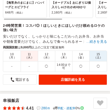
【海苔弁のまにまに】ハンバ
【オードブル】おにぎり12個
【オード
ーグとエビフライ
入りしゃけ/わかめ/ゆかり
入りしゃ
枝豆
648円
2,160円
2,160円
（税込）
（税込）
24時間営業！コスパ◎！ほしいときにほしいだけ頼めるロケの
強い味方
安いだけでなく、しっかりと味にもこだわったお弁当、お弁当
や朝食需要だけでなく、みんなで食べられるオードブルも用意
…続きを見る
して、24時間いつでもお待ちしております。
両国国技館
は
9,000円
以上のご注文で配達無料
10
11
12
13
14
15
商品数：
39
締切日時：
2日前23:00
価格帯：
432円～648円
（月）
（火）
（水）
（木）
（金）
（土）
配達時間：
00:00～23:45
14:00まで
－
－
◯
◯
◯
可
子供に大人気で美味しかったです。
店舗詳細を見る
電話する
5.0
子供の誕生日会で頼みましたが、とても美味しかったです。
親子合計25名程度のパーティーでしたが、対応も良くまた利
用したいと思える美味しさとクオリティに感動しました。個
幸福飯店
包装なのがGOODポイントであり、好き嫌いがある子供でも
食べやすい味でした。
4.41
280
0
早配・遅配率
%
件