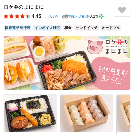
が、ボリューム感があり、おかずそれぞれにしっかり味がつ
いているので、お米がどんどん進んでおいしかったです。時
ロケ弁のまにまに
間通りに配達してくれたので、役員用に注文した側としては
4.45
87
0.1
早配・遅配率
%
件
とても安心することができました。
帳票電子発行可
インボイス対応
和食
サンドイッチ
オードブル
ご利用シーン：
会議・セミナー
›
会議
参加者の年齢：
60代以上
男女比：
男性多め
東京都墨田区横網
2026/07/21
跳ね鯛の口コミをもっと見る