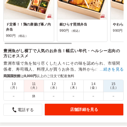
ド定番！！鶏の唐揚げ幕ノ内
銀ひらす照焼弁当
やわらか
弁当
990円
990円
（税込）
（
990円
（税込）
豊洲魚がし横丁で人気のお弁当！幅広い年代・ヘルシー志向の
方にオススメ
豊洲市場で魚を知り尽くした人々にその味を認められ、市場関
係者、寿司職人、料理人が買うお弁当。海外からの観光客もそ
…続きを見る
の味を絶賛！！
両国国技館
は
8,000円
以上のご注文で配達無料
10
11
12
13
14
15
商品数：
26
締切日時：
2日前20:00
価格帯：
980円～3,500円
（月）
（火）
（水）
（木）
（金）
（土）
配達時間：
8:30～16:00
－
休
－
－
－
－
味付けがしっかりあっておいしい
店舗詳細を見る
電話する
5.0
役職員の会議昼食用に注文しました。2度目の注文でした