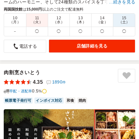
ームのハーモニー、そして24種類のスパイスを丁寧に混ぜ合わ
…続きを見る
せた手間暇かけた自慢のカレーとなっております。
両国国技館
は
15,000円
以上のご注文で配達無料
10
11
12
13
14
15
商品数：
24
締切日時：
2日前17:00
価格帯：
220円～1,562円
（月）
（火）
（水）
（木）
（金）
（土）
配達時間：
9:30～18:00
－
◯
◯
◯
◯
◯
夏はやっぱりカレー
店舗詳細を見る
電話する
4.5
おむらい保育園
前回、中辛で辛かったので甘口にしましたが、とても美味し
く頂きました。配達も少し早めでしたがよかったです。LINE
で注文もわかりやすく、電話や、ファックスなどの手間がな
肉割烹さいとう
く、また、注文も確認も見やすかった。職場で注文しました
4.35
1890
件
が、職員もみんな満足して、またお願いしたいと言われてい
0.5
ます。家族の分も持ち帰る職員もいて、次回は、注文が増え
早配・遅配率
%
そうです。ウーロン茶もついていてありがたかった。現金払
帳票電子発行可
インボイス対応
和食
焼肉
いで、細かくて、申し訳なかったですが、嫌がらず受け取っ
てくれました、、
ご利用シーン：
－
参加者の年齢：
40代～50代
男女比：
女性多め
東京都墨田区文花
2025/07/27