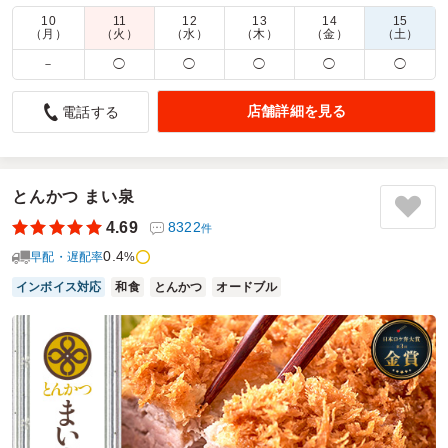
10
11
12
13
14
15
商品数：
29
締切日時：
2日前17:00
価格帯：
900円～2,600円
（月）
（火）
（水）
（木）
（金）
（土）
配達時間：
8:00～19:00
－
◯
◯
◯
◯
◯
なかなか
店舗詳細を見る
電話する
4.0
おむらい保育園
お昼のお弁当に注文しました。職場の士気を高めるために
と、美味しいお弁当をとって食べようと思い、利用しまし
た。体力を使う職場なので、ボリュームや、バランスを鑑み
とんかつ まい泉
つつ選びました。思った通りとても美味しく頂きました。次
4.69
8322
件
回もまた、注文したいと思いました。
0.4
早配・遅配率
%
ご利用シーン：
ランチ
インボイス対応
和食
とんかつ
オードブル
参加者の年齢：
40代～50代
男女比：
女性多め
東京都墨田区文花
2026/06/25
塚田農場おべんとラボの口コミをもっと見る