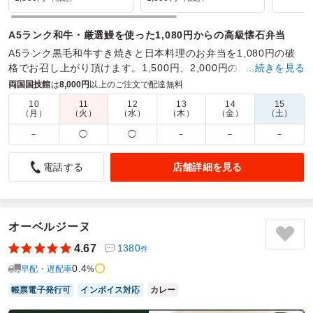
A5ランク和牛・厳選鰻を使った1,080円からの高級懐石弁当
A5ランク黒毛和牛すき焼きと日本料理のお弁当を1,080円の破
格でお召し上がり頂けます。1,500円、2,000円の高コスパ高級
…続きを見る
懐石もご用意しておりますのでご覧下さい。
両国国技館
は
8,000円
以上のご注文で配達無料
10
11
12
13
14
15
商品数：
30
締切日時：
1日前12:00
価格帯：
1,080円～2,900円
（月）
（火）
（水）
（木）
（金）
（土）
配達時間：
7:00～23:00
－
◯
◯
－
－
－
12マス弁当、見た目も中味もとても満足できました。
店舗詳細を見る
電話する
5.0
岡の島自治会
団体での旅行で、お弁当を選べるようにしましたが、選ぶ段
階から楽しみました。実際に蓋を開けて食べてもさらに満
足、旅行の楽しみを倍にしてくれました。ありがとうござい
オーベルジーヌ
ます。3種類のお弁当を選びましたが、その中の一番人気、
4.67
1380
件
旅行を引き立てる立役者でした。
0.4
早配・遅配率
%
ご利用シーン：
バス旅行
帳票電子発行可
インボイス対応
カレー
参加者の年齢：
不明
男女比：
女性多め
東京都墨田区横川
2024/09/22