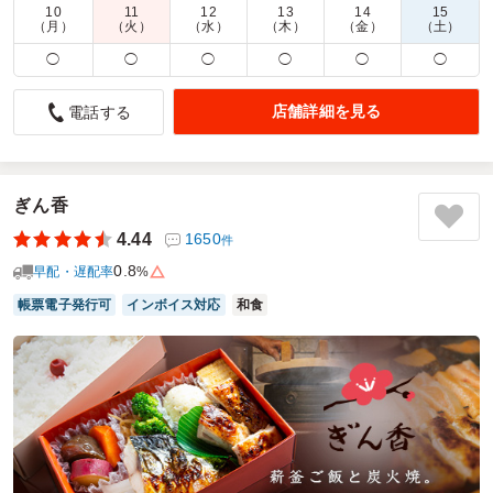
10
11
12
13
14
15
商品数：
29
締切日時：
1日前15:00
価格帯：
648円～1,620円
（月）
（火）
（水）
（木）
（金）
（土）
配達時間：
9:00～17:00
◯
◯
◯
◯
◯
◯
しゃけが思った以上に大きかった
店舗詳細を見る
電話する
5.0
イーストコア曳舟自治会
自治会の新年会でこちらのお弁当をオーダーさせていただき
ました。今回の会は、小学生高学年から上は90歳の方までい
らっしゃいました。
ぎん香
皆様、お弁当の蓋を開けると、「しゃけが大きいね！」とい
4.44
1650
件
う声が色々な場所から聞こえました。
0.8
もちろん、会参加者は完食していただけました。
早配・遅配率
%
帳票電子発行可
インボイス対応
和食
ご利用シーン：
懇親会
›
新年会
参加者の年齢：
60代以上
男女比：
男性多め
東京都墨田区京島
2026/01/18
海苔弁ごっつ食べなはれの口コミをもっと見る