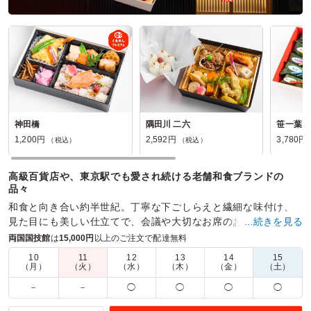
神田橋
隅田川 二六
笹一葉 1
1,200円
2,592円
3,780円
（税込）
（税込）
高級百貨店や、東京駅でも愛され続ける老舗和食ブランドの
品々
和食と向き合い約半世紀。丁寧な下ごしらえと繊細な味付け、
見た目にも美しい仕立てで、会議や大切なお席のおもてなしに
…続きを見る
も安心して選べるお弁当です。
両国国技館
は
15,000円
以上のご注文で配達無料
10
11
12
13
14
15
商品数：
32
締切日時：
3日前17:00
価格帯：
810円～3,780円
（月）
（火）
（水）
（木）
（金）
（土）
配達時間：
9:00～18:00
－
－
◯
◯
◯
◯
ご飯が美味しい