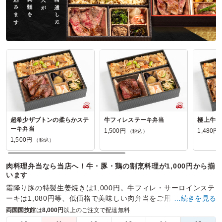
オーベルジーヌの口コミをもっと見る
超希少ザブトンの柔らかステ
牛フィレステーキ弁当
極上牛す
ーキ弁当
1,500円
1,480円
（税込）
1,500円
（税込）
肉料理弁当なら当店へ！牛・豚・鶏の割烹料理が1,000円から揃
います
霜降り豚の特製生姜焼きは1,000円。牛フィレ・サーロインステ
ーキは1,080円等、低価格で美味しい肉弁当をご用意しておりま
…続きを見る
す。自慢の割烹料理と共にお召し上がりください
両国国技館
は
8,000円
以上のご注文で配達無料