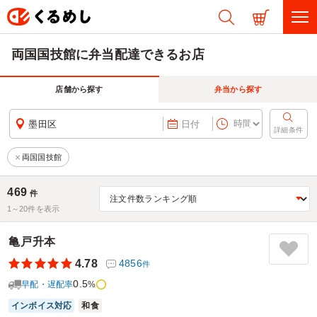
両国国技館に弁当配達できるお店
店舗から探す
弁当から探す
墨田区
日付
詳細条件
両国国技館
469
件
1～
20
件を表示
亀戸升本
4.78
4856
件
0.5
早配・遅配率
%
インボイス対応
和食