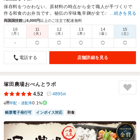
保存料をつかわない、原材料の時点から全て職人が手づくりで
作る和食のお弁当です。秘伝の辛味亀辛麹が全てのお弁当につ
…続きを見る
いております。お好みでどうぞ。
両国国技館
は
6,000円
以上のご注文で配達無料
10
11
12
13
14
15
商品数：
13
締切日時：
2日前15:00
価格帯：
1,188円～4,320円
（月）
（火）
（水）
（木）
（金）
（土）
配達時間：
9:30～18:00
－
◯
◯
◯
◯
◯
美味しいです。
店舗詳細を見る
電話する
5.0
有限会社竹内製作所
升本さんのお弁当は美味しいです。
ちゃんと梱包もされており、紙袋に入れての配送。配達も丁
寧です。
塚田農場おべんとラボ
料理も一つ一つ手作り感があります。
4.52
4895
件
夏場は少し味付けを濃いめにしている配慮もありお酒を飲む
0.1
方でも楽しめるお弁当だと思います。
早配・遅配率
%
すみだ川あさり飯、おすすめします。
帳票電子発行可
インボイス対応
和食
ご利用シーン：
会議・セミナー
›
研修
参加者の年齢：
30代～40代
男女比：
男女混合