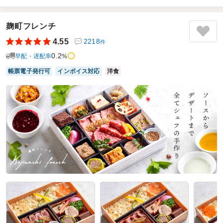
ランチミーティングのお弁当として何度も利用させていただ
いています。
小人数の依頼でも配達をお受けくださり、いつも大変助かっ
麹町フレンチ
ております。ありがとうございます。
4.55
2218
件
お米もおかずもとても美味しく、スタッフからの評判も最高
0.2
です。
早配・遅配率
%
また利用させていただきます。
帳票電子発行可
インボイス対応
洋食
ご利用シーン：
懇親会
›
ランチ会
参加者の年齢：
－
男女比：
－
東京都墨田区菊川
2026/05/29
坊々樹の口コミをもっと見る