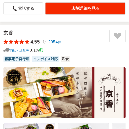
大満足
店舗詳細を見る
電話する
5.0
レッドホースコーポレーション株式会社
配達員の方のご対応、お弁当の内容、全て満足しました。
ご利用シーン：
－
京香
参加者の年齢：
－
男女比：
－
4.55
2054
東京都墨田区横網
2023/09/21
件
0.1
早配・遅配率
%
ぎん香の口コミをもっと見る
帳票電子発行可
インボイス対応
和食