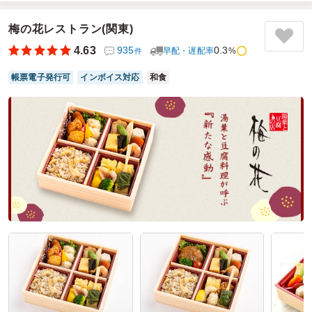
た。佃煮とか、しそや、枝豆が入っていてとても良かった。
また、メインのおかずも大きくて食べ応えがあり、好評でし
梅の花レストラン(関東)
た。味付けも、甘味のあるもの、酸味のあるもの、楽しめま
4.63
935
0.3
早配・遅配率
%
件
した。また利用したいと思います。
帳票電子発行可
インボイス対応
和食
ご利用シーン：
平日のお弁当
参加者の年齢：
30代～40代
男女比：
女性多め
東京都墨田区文花
2026/03/23
京香の口コミをもっと見る