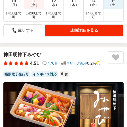
10
11
12
13
14
15
商品数：
32
締切日時：
1日前20:00
価格帯：
1,200円～3,000円
（月）
（火）
（水）
（木）
（金）
（土）
配達時間：
9:00～14:00
14:00まで
14:00まで
14:00まで
14:00まで
－
－
可
可
可
可
炊き込みごはんがおいしいと大好評でした！！
店舗詳細を見る
電話する
5.0
ワールドクラスパートナーズ株式会社
イベントでのスタッフ用として注文しました。
コスパもよく、炊き込みご飯と白米が選べるのが良かったで
す！
神田明神下みやび
3日連続のイベントで、最終日にはスタミナが付くようお肉
を選びましたが、肉割烹さいとうさんで大正解でした！最終
4.51
476
0.2
早配・遅配率
%
件
日みんなが乗り切れるエネルギーになり、おいしく食べられ
ました。白米と炊き込みご飯が同額というのが大変魅力で
帳票電子発行可
インボイス対応
和食
す。また注文させていただきたいです！
ご利用シーン：
イベント運営
›
イベントスタッフ
参加者の年齢：
40代～50代
男女比：
男女混合
東京都墨田区横網
2024/05/28
肉割烹さいとうの口コミをもっと見る