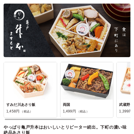
すみだ川あさり飯
両国
武蔵野
1,458円
1,499円
1,399円
（税込）
（税込）
やっぱり亀戸升本はおいしいとリピーター続出。下町の濃い味
絶品あさり飯