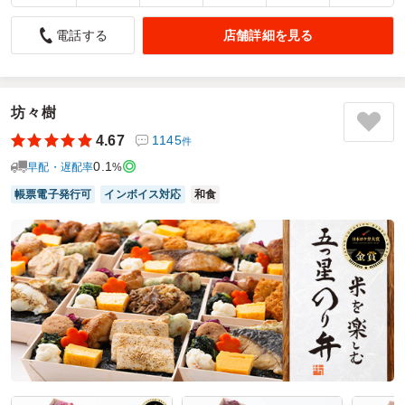
安定のおいしさ！
店舗詳細を見る
電話する
5.0
株式会社ＬＩＸＩＬ
会社のランチ会で利用させて頂きました。メインのお弁当は
他のお店から選びました。メインのお弁当は初めて注文する
お店だったので、味が不安でした。まい泉さんなら味は安心
坊々樹
と思い、余った予算でまい泉さんのカツサンド等を注文させ
4.67
1145
件
て頂きました。カツサンド、えびかつサンドは、お持ち帰り
0.1
もできる個包装なので便利。味は安定の美味しさでした！
早配・遅配率
%
帳票電子発行可
インボイス対応
和食
ご利用シーン：
懇親会
›
ランチ会
参加者の年齢：
40代～50代
男女比：
女性多め
東京都墨田区錦糸
2026/02/17
とんかつ まい泉の口コミをもっと見る