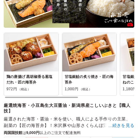
鶏の唐揚げ 黒胡椒香る葱塩
甘塩銀鮭の炙り焼き・匠の海
甘塩銀鮭
だれ・匠の海苔弁
苔弁
ねのこだ
当
972円
1,000円
1,180円
（税込）
（税込）
厳選焼海苔・小豆島生大豆醤油・新潟県産こしいぶきと【職人
技】
厳選された海苔・醤油・米を使い、職人による手作りの主菜、
副菜の【匠の海苔弁】！米沢豚や山形さくらんぼ鶏・黒毛和牛
…続きを見る
カルビのお弁当はロケや会議・大切なお集まりにお薦めです。
両国国技館
は
9,000円
以上のご注文で配達無料