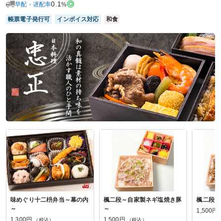
ご利用シーン：
会議・セミナー
›
会議
0.1
早配・遅配率
%
参加者の年齢：
－
男女比：
男性多め
帳票電子発行可
インボイス対応
和食
東京都墨田区東向島
2025/02/17
梅の花レストラン(関東)の口コミをもっと見る
味めぐり十二枡弁当～幕の内
楓二段～自家製ネギ塩焼き豚
楓二段～
～
～
1,500円
1,300円
1,500円
（税込）
（税込）