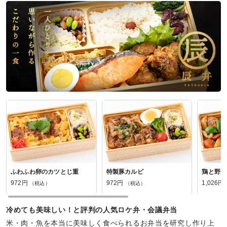
ご利用シーン：
－
参加者の年齢：
－
男女比：
－
東京都墨田区横網
2026/05/06
よし弁の口コミをもっと見る
ふわふわ卵のカツとじ重
特製豚カルビ
鶏と野菜
972円
972円
1,026円
（税込）
（税込）
冷めても美味しい！と評判の人気ロケ弁・会議弁当
米・肉・魚を本当に美味しく食べられるお弁当を研究し作り上