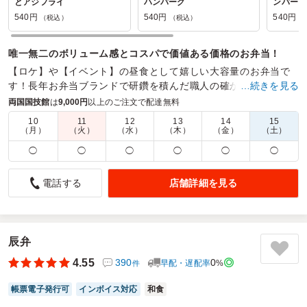
とアジフライ
ハンバーグ
ンバーグ
540円
540円
540円
（税込）
（税込）
（
唯一無二のボリューム感とコスパで価値ある価格のお弁当！
【ロケ】や【イベント】の昼食として嬉しい大容量のお弁当で
す！長年お弁当ブランドで研鑽を積んだ職人の確かな味わいで
…続きを見る
誰もが喜ぶお弁当ブランドになっております！
両国国技館
は
9,000円
以上のご注文で配達無料
10
11
12
13
14
15
商品数：
24
締切日時：
1日前17:00
価格帯：
540円～900円
（月）
（火）
（水）
（木）
（金）
（土）
配達時間：
9:00～18:00
◯
◯
◯
◯
◯
◯
安心して任せられます
店舗詳細を見る
電話する
4.0
今回、部活のお弁当をお願いするにあたり、これまでにも何
度か注文させていただいていましたが、100個近い大口の注
文は初めてで、正直なところ不安もありました。
辰弁
それでも、事前の個数変更や領収書の分割といった細かな要
4.55
390
0
早配・遅配率
%
件
望にも丁寧に応えてくださり、本当に感謝しています。
帳票電子発行可
インボイス対応
和食
また次回もよろしくお願いいたします。