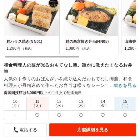
鮭ハラス焼き(NN01)
鮭の西京焼き弁当(NN05)
山椒香る
1,280円
1,080円
1,280円
（税込）
（税込）
和食料理人の技が光るおもてなし膳。誰かに教えたくなるお弁
当
人気の手作りのおばんざいを織り込んだおもてなし御膳。和食
料理人が丹精込めて作ったお弁当は様々なシーンでご利用でき
…続きを見る
るようラインナップしました！
両国国技館
は
6,000円
以上のご注文で配達無料
10
11
12
13
14
15
商品数：
16
締切日時：
2日前15:00
価格帯：
880円～2,160円
（月）
（火）
（水）
（木）
（金）
（土）
配達時間：
10:00～16:30
－
◯
◯
◯
◯
◯
配送ありがとうございました
店舗詳細を見る
電話する
5.0
株式会社ブロードエッジ・アドバイザーズ