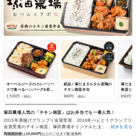
東京都墨田区両国
2026/07/21
亀戸升本の口コミをもっと見る
オーベルジーヌのカレーソー
絶品！塚だまタルタル若鶏の
塚だまタ
スで食べるハンバーグ&若鶏
チキン南蛮弁当
南蛮と塩
のチキン南蛮弁当
1,500円
990円
990円
（税込）
（税込）
（
塚田農場人気の「チキン南蛮」はお弁当でも一番人気！
2015年唐揚げグランプリ金賞受賞、2016年べんとうグランプリ
金賞受賞のチキン南蛮。塚田農場オリジナルたまご「塚だま」
…続きを見る
を使用した特製タルタルソースがうまい！
両国国技館
は
10,000円
以上のご注文で配達無料