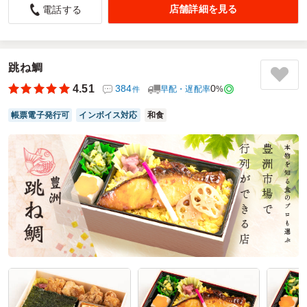
店舗詳細を見る
電話する
5.0
株式会社 山岸水産
全体的にとても美味しくいただきました
次回も頼みたいです
跳ね鯛
ご利用シーン：
イベント運営
›
お祭り
4.51
384
0
参加者の年齢：
50代～60代
男女比：
早配・遅配率
男性多め
%
件
東京都墨田区東向島
2026/07/27
帳票電子発行可
インボイス対応
和食
神田明神下みやびの口コミをもっと見る