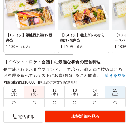
【1メイン】銀鮭西京漬け2段
【1メイン】極上ダレのから
【1メイ
弁当
揚げ2段弁当
ースハン
1,180円
1,140円
1,180円
（税込）
（税込）
【イベント・ロケ・会議】に最適な和食の定番料理
長年愛されるお弁当ブランドとして培った職人達の技術はどの
お料理を食べてもゲストにお喜び頂けること間違いありませ
…続きを見る
ん。
両国国技館
は
10,000円
以上のご注文で配達無料
10
11
12
13
14
15
商品数：
21
締切日時：
1日前17:00
価格帯：
890円～1,500円
（月）
（火）
（水）
（木）
（金）
（土）
配達時間：
10:00～19:00
◯
◯
◯
◯
◯
◯
色々なおかず
店舗詳細を見る
電話する
4.0
おむらい保育園
色々なおかずが入っていて、飽きない。ご飯もおいしかっ