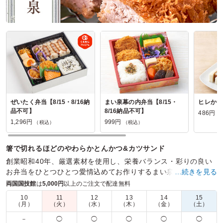
ぜいたく弁当【8/15・8/16納
まい泉幕の内弁当【8/15・
ヒレかつ
品不可】
8/16納品不可】
486円
（
1,296円
999円
（税込）
（税込）
箸で切れるほどのやわらかとんかつ&カツサンド
創業昭和40年、厳選素材を使用し、栄養バランス・彩りの良い
お弁当をひとつひとつ愛情込めてお作りするまい泉のお弁当
…続きを見る
は、ロケや会議・接待など、様々なシーンで大人気です。
両国国技館
は
5,000円
以上のご注文で配達無料
10
11
12
13
14
15
商品数：
38
締切日時：
2日前14:30
価格帯：
194円～2,700円
（月）
（火）
（水）
（木）
（金）
（土）
配達時間：
9:30～18:00
－
◯
◯
◯
◯
◯