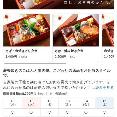
さば・壺焼きどり弁当
さば・鮭塩焼き弁当
壺焼きど
1,400円
1,500円
1,400円
（税込）
（税込）
薪釜炊きのごはんと炭火焼。こだわりの逸品をお弁当スタイル
で。
自家製の干物と麹に漬けたお肉を炭火で焼きあげています。そ
れに合わせるのは薪釜の強い火力で炊いたかまどご飯。これま
…続きを見る
でになかった味わいを是非一度味わってみてください。
両国国技館
は
8,000円
以上のご注文で配達無料
10
11
12
13
14
15
商品数：
26
締切日時：
1日前18:00
価格帯：
1,080円～2,700円
（月）
（火）
（水）
（木）
（金）
（土）
配達時間：
10:00～16:00
◯
◯
◯
◯
◯
◯