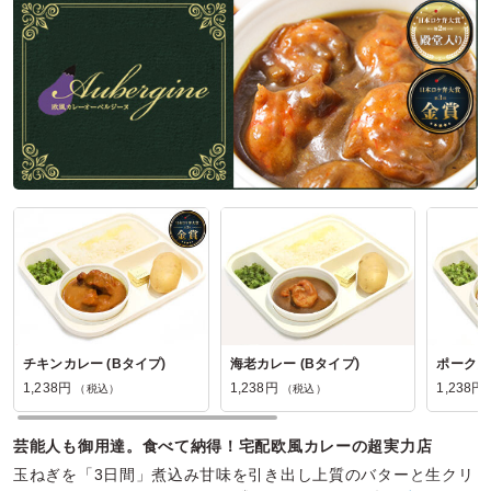
日本料理 忠正の口コミをもっと見る
チキンカレー (Bタイプ)
海老カレー (Bタイプ)
ポークカ
1,238円
1,238円
1,238円
（税込）
（税込）
芸能人も御用達。食べて納得！宅配欧風カレーの超実力店
玉ねぎを「3日間」煮込み甘味を引き出し上質のバターと生クリ