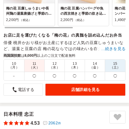
梅の花 豆腐しゅうまいや長
梅の花 豆腐ハンバーグや魚
梅の花 
州鶏の湯葉唐揚げと季節の炊
の西京焼きと季節の炊き込み
ンバーグ
き込み御飯の弁当
御飯の弁当
2,200円
2,200円
1,490円
（税込）
（税込）
お店に足を運びたくなる「梅の花」の真髄を詰め込んだお弁当
俳優 桃井かおり様がお土産にするほど人気の豆腐しゅうまいな
ど、湯葉と豆腐の店 梅の花ならではの味わいを存分にご堪能頂
…続きを見る
くため、一つ一つ心を込めてお作りしております。
両国国技館
は
8,000円
以上のご注文で配達無料
10
11
12
13
14
15
商品数：
24
締切日時：
2日前17:00
価格帯：
1,180円～3,500円
（月）
（火）
（水）
（木）
（金）
（土）
配達時間：
10:30～21:00
－
◯
◯
◯
◯
◯
色どりが鮮やか
店舗詳細を見る
電話する
4.0
東向島町会
自治体の会議用に注文しました。
色どりも鮮やかで、品数も多く、どれも美味しいと喜んでい
ただきました。
日本料理 忠正
4.53
2062
件