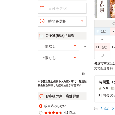
時間を選択
8
（土）
ご予算(税込) / 個数
－
～
11
1
（火）
◯
横浜市南区
は
1
文で配達無料
個
※予算上限と個数を入力頂く事で、配達無
時間通り
料金額を加味した絞り込みが可能です。
5.0
町内会の
お客様の声・店舗評価
ご利用シー
絞り込みしない
参加者の年
とんかつ
4.5 以上