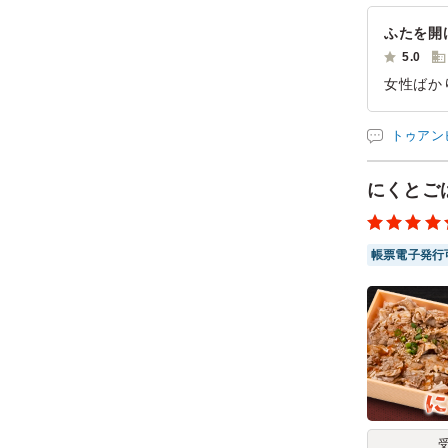
ふたを開
5.0
女性ばか
注文しま
り安心感
トゥアン
発注した
にくとご
ご利用シー
参加者の年
帳票電子発行