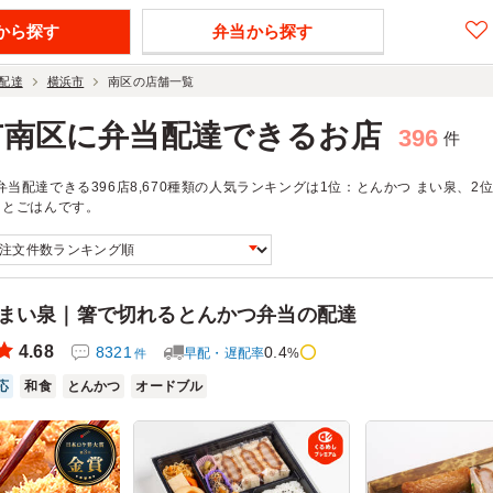
から探す
弁当から探す
配達
横浜市
南区の店舗一覧
市南区に弁当配達できるお店
396
件
当配達できる396店8,670種類の人気ランキングは1位：とんかつ まい泉、2
くとごはんです。
 まい泉｜箸で切れるとんかつ弁当の配達
4.68
8321
0.4
早配・遅配率
%
件
応
和食
とんかつ
オードブル