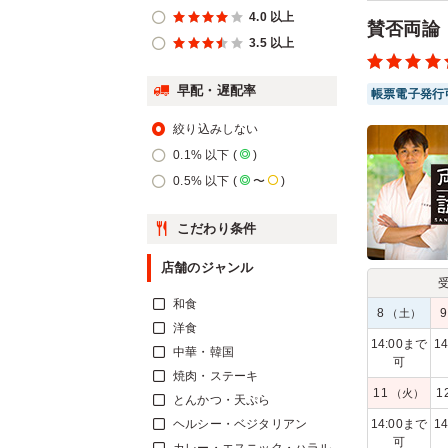
4.0 以上
賛否両論
3.5 以上
早配・遅配率
帳票電子発行
絞り込みしない
0.1% 以下 (
)
0.5% 以下 (
〜
)
こだわり条件
店舗のジャンル
和食
8
（土）
洋食
14:00まで
1
中華・韓国
可
焼肉・ステーキ
11
1
（火）
とんかつ・天ぷら
ヘルシー・ベジタリアン
14:00まで
1
可