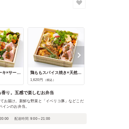
和牛麹漬けステーキ×サーモンヴァ...
鶏ももスパイス焼き×天然鰤南仏風...
1,620円
（税込）
る香り。五感で楽しむお弁当
にてお届け。新鮮な野菜と「イベリコ豚」などこだ
ペインのお弁当。
0:00
配達時間:
9:00～21:00