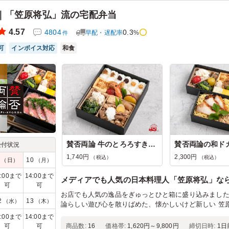
｜「笠原将弘」流の宅配弁当
4.57
4804
0.3
早配・遅配率
%
件
可
インボイス対応
和食
賛否両論 牛のとろろすき焼き弁当
受付状況
1,740円
2,300円
（税込）
（税込）
9
10
（日）
（月）
4:00まで
14:00まで
メディアでも人気の日本料理人「笠原将弘」な
可
可
お店でも人気の逸品をぎゅっとひと箱に盛り込みまし
2
13
（水）
（木）
論らしい遊び心を散りばめた、懐かしいけど新しい 笠
4:00まで
14:00まで
可
可
商品数:
16
価格帯:
1,620円～9,800円
締切日時:
1日