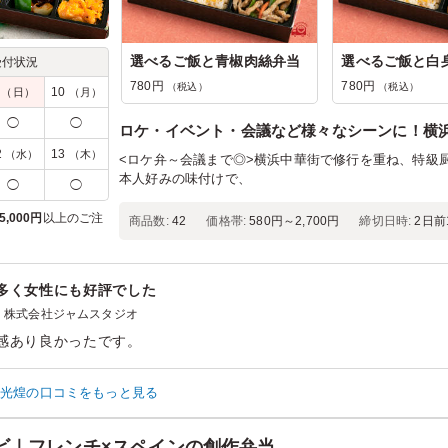
選べるご飯と青椒肉絲弁当
受付状況
780円
780円
（税込）
（税込）
9
10
（日）
（月）
◯
◯
ロケ・イベント・会議など様々なシーンに！横浜
2
13
（水）
（木）
<ロケ弁～会議まで◎>横浜中華街で修行を重ね、特級
本人好みの味付けで、
◯
◯
5,000円
以上のご注
商品数:
42
価格帯:
580円～2,700円
締切日時:
2日前1
多く女性にも好評でした
株式会社ジャムスタジオ
感あり良かったです。
ン：
－
齢：
－
男女比：
－
 光煌の口コミをもっと見る
ビ｜フレンチ×スペインの創作弁当