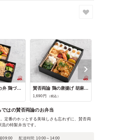
賛否両論の和ドカ弁 鶏づくしご飯
賛否両論 鶏の唐揚げ 胡麻らっきょポン...
1,690円
（税込）
らではの賛否両論のお弁当
た。定番のホッとする美味しさも忘れずに、賛否両
原流の特製弁当です。
前09:00
配達時間:
10:00～14:00