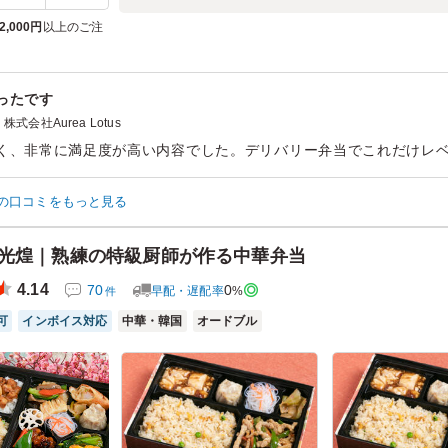
2,000円
以上のご注
ったです
株式会社Aurea Lotus
く、非常に満足度が高い内容でした。デリバリー弁当でこれだけレ
の口コミをもっと見る
ン：
会食・接待
›
会食
齢：
60代以上
男女比：
女性多め
 光煌｜熟練の特級厨師が作る中華弁当
4.14
70
0
早配・遅配率
%
件
可
インボイス対応
中華・韓国
オードブル