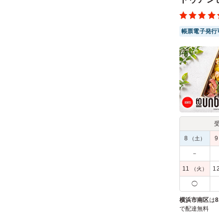
帳票電子発行
8
（土）
－
11
1
（火）
◯
横浜市南区
は
8
で配達無料