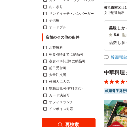
カレー・エスニック・ハラル
おにぎり
横浜市南区
は
1
文で配達無料
サンドイッチ・ハンバーガー
子供用
オードブル
美味しか
5.0
店舗のその他の条件
品数も多
お茶無料
す。
朝食-9時までに納品可
賛否両論
ご利用シー
夜食-21時以降に納品可
参加者の年
前日受付可
中華料理
大量注文可
外国人に人気
空箱回収可(有料含む)
帳票電子発行
カード決済可
オフィスランチ
インボイス対応
再検索