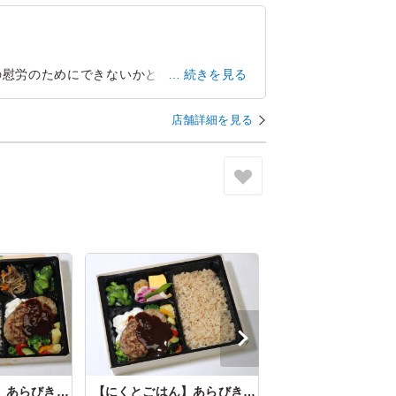
の慰労のためにできないかと初めてこちらで
続きを見る
でき、その後も何度かメールで予約確認があ
タッフの評判も非常に良かったです。また、
店舗詳細を見る
東京都江戸川区小松川
2026/08/06
【にくとごはん】あらびきハンバーグの...
【にくとごはん】あらびきハンバーグの...