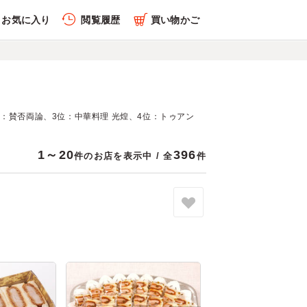
お気に入り
閲覧履歴
買い物かご
位：賛否両論、3位：中華料理 光煌、4位：トゥアン
1～20
396
件のお店を表示中 / 全
件