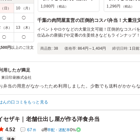
1,080円
1,296円
（税込）
（税込）
9
10
（日）
（月）
◯
◯
千葉の肉問屋直営の圧倒的コスパ弁当！大量注
2
13
（水）
（木）
イベントやロケなどの大量注文可能！圧倒的なコスパ
仕込みの唐揚げや定番の生姜焼きなどもラインナップ
◯
◯
,500円
以上のご注文
商品数:
38
価格帯:
864円～1,404円
締切日時:
1日前1
利用したが満足
東日印刷株式会社
お弁当の用意がなかったため利用しました。少数でも送料がかから
ったです。3日分利用しましたが味と量と価格のバランスも良く、と
展示会の際は利用しようと思います。
はんの口コミをもっと見る
ン：
イベント運営
›
展示会
齢：
30代～40代
男女比：
男性多め
イセザキ｜老舗仕出し屋が作る洋食弁当
4.52
67
0
早配・遅配率
%
件
応
洋食