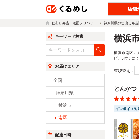
店舗
仕出し弁当・宅配デリバリー
神奈川県の仕出し弁当
横浜
キーワード検索
横浜市南区に弁
ビ、5位：に
お届けエリア
並び替え：
全国
とんかつ
神奈川県
横浜市
インボイス対
南区
配達日時