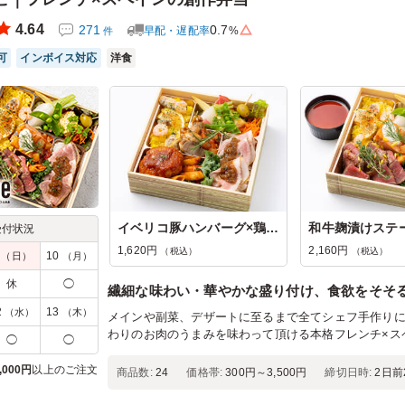
4.64
271
0.7
早配・遅配率
%
件
可
インボイス対応
洋食
イベリコ豚ハンバーグ×鶏ももスパ...
受付状況
1,620円
2,160円
（税込）
（税込）
9
10
（日）
（月）
休
◯
繊細な味わい・華やかな盛り付け、食欲をそそ
2
13
（水）
（木）
メインや副菜、デザートに至るまで全てシェフ手作り
わりのお肉のうまみを味わって頂ける本格フレンチ×ス
◯
◯
,000円
以上のご注文
商品数:
24
価格帯:
300円～3,500円
締切日時:
2日前2