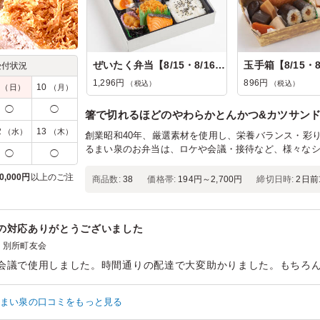
ぜいたく弁当【8/15・8/16納品不可】
受付状況
1,296円
896円
（税込）
（税込）
9
10
（日）
（月）
◯
◯
箸で切れるほどのやわらかとんかつ&カツサン
2
13
（水）
（木）
創業昭和40年、厳選素材を使用し、栄養バランス・彩
るまい泉のお弁当は、ロケや会議・接待など、様々な
◯
◯
0,000円
以上のご注
商品数:
38
価格帯:
194円～2,700円
締切日時:
2日前1
の対応ありがとうございました
別所町友会
会議で使用しました。時間通りの配達で大変助かりました。もちろ
ン：
会議・セミナー
›
会議
齢：
60代以上
男女比：
男性多め
 まい泉の口コミをもっと見る