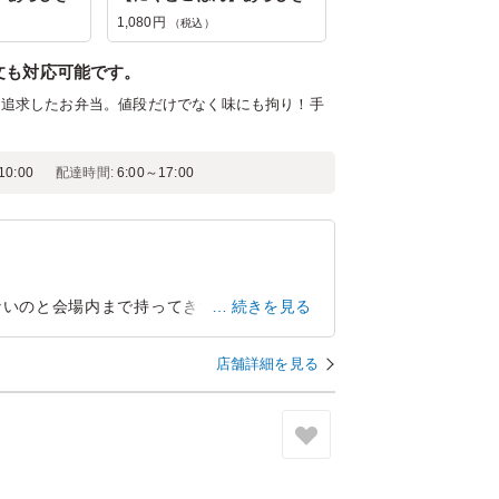
1,080円
（税込）
文も対応可能です。
を追求したお弁当。値段だけでなく味にも拘り！手
！
0:00
配達時間:
6:00～17:00
ないのと会場内まで持ってきてくれたのがす
続きを見る
ても満足しました。次回からもお弁当の用
店舗詳細を見る
千葉県千葉市美浜区中瀬
2026/07/30