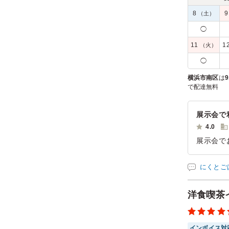
8
（土）
◯
11
1
（火）
◯
横浜市南区
は
9
で配達無料
展示会で
4.0
展示会で
ごくよか
意がない
にくとご
ご利用シー
参加者の年
洋食喫茶
インボイス対