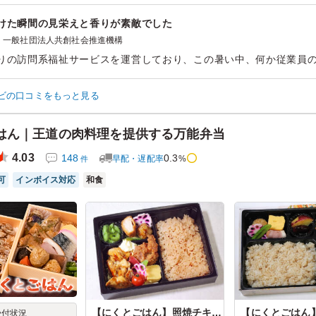
けた瞬間の見栄えと香りが素敵でした
一般社団法人共創社会推進機構
りの訪問系福祉サービスを運営しており、この暑い中、何か従業員
した。注文のし易さや画面見やすさのおかげで、迷うことなく発注
を持って注文できました。納品も時間通りですし、おかげさまでス
ビの口コミをもっと見る
いと思います。
はん｜王道の肉料理を提供する万能弁当
ン：
懇親会
›
慰労会
齢：
40代～50代
男女比：
女性のみ
4.03
148
0.3
早配・遅配率
%
件
可
インボイス対応
和食
【にくとごはん】照焼チキン オールスタ...
受付状況