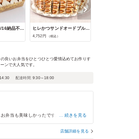
玉手箱【8/15・8/16納品不可】
ヒレかつサンドオードブル(18切れ)
4,752円
（税込）
ド
りの良いお弁当をひとつひとつ愛情込めてお作りす
シーンで大人気です。
4:30
配達時間:
9:30～18:00
んお弁当も美味しかったです。
続きを見る
神奈川県横浜市南区別所
2025/10/05
店舗詳細を見る