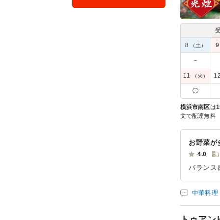
8
（土）
－
11
1
（火）
◯
横浜市南区
は
1
文で配達無料
お野菜が
4.0
バランス
ご利用シー
参加者の年
中華料理
トゥアン