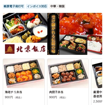
帳票電子発行可
インボイス対応
中華・韓国
ご利用シーン：
会議・セミナー
›
勉強会
参加者の年齢：
40代～50代
男女比：
男性多め
東京都品川区東品川
2026/01/24
飛騨膳 旬の口コミをもっと見る
海老チリ弁当
肉団子弁当
厳選中華
器使用～
900円
900円
（税込）
（税込）
2,500円