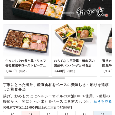
牛タンしぐれ煮と黒トリュフ
おもてなし三段重～精肉店の
贅沢カッ
香る厳選牛ローストビーフ弁
国産牛ハンバーグと和食店の
国産牛ロ
当
おばんざい～
1,340円
3,440円
1,904円
（税込）
（税込）
丁寧にとった出汁、産直食材をベースに美味しさ・彩りを追求
した和食弁当
揚げ、炒めものにはヘルシーオイルの米油100％使用。2種類の
鰹節から丁寧にとった出汁をベースに素材のもつ旨味を引き出
…続きを見る
すための「ひと手間」にこだわったおもてなし弁当。
相模原市南区
は
15,000円
以上のご注文で配達無料
10
11
12
13
14
15