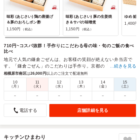
味彩 (あじさい) 鶏の唐揚げ
味彩 (あじさい) 豚の生姜焼
ゆめ 鮭
＆豚のおろしポン酢
き＆サバの味噌煮
1,400円
1,150円
1,150円
（税込）
（税込）
710円~コスパ抜群！手作りにこだわる母の味・旬のご飯の食べ
比べ
地元で人気の鎌倉ごぜんは、お客様の笑顔が絶えない弁当店で
す。「鎌倉ごぜん」のこだわりは手作り。京都の「おばんざ
…続きを見る
い」を思わせるメインや副菜の数々を真心こめてお届けしま
相模原市南区
は
26,000円
以上のご注文で配達無料
す。
10
11
12
13
14
15
（月）
（火）
（水）
（木）
（金）
（土）
商品数：
35
締切日時：
1日前13:00
価格帯：
900円～2,000円
配達時間：
9:30～18:00
－
－
－
－
－
－
店舗詳細を見る
電話する
味よし彩りよし量は昼食にはぴったりで満足でした。
5.0
相模原市立鶴園小学校
特に鶏の唐揚げはジューシーで食べ応えがあり、メインとし
てしっかり存在感があります。
キッチンひまわり