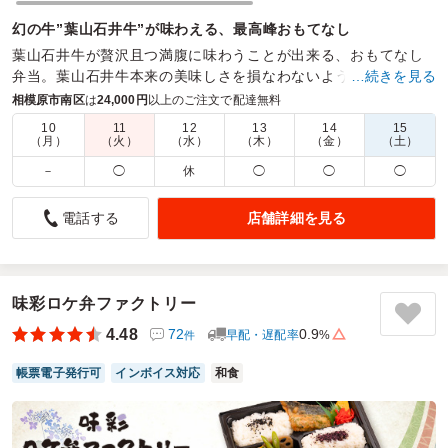
幻の牛”葉山石井牛”が味わえる、最高峰おもてなし
葉山石井牛が贅沢且つ満腹に味わうことが出来る、おもてなし
弁当。葉山石井牛本来の美味しさを損なわないよう、付け合わ
…続きを見る
せの｢キムチ・ナムル｣も自家製にこだわった美味しさ。
相模原市南区
は
24,000円
以上のご注文で配達無料
10
11
12
13
14
15
商品数：
9
締切日時：
1日前14:00
価格帯：
2,160円～4,500円
（月）
（火）
（水）
（木）
（金）
（土）
配達時間：
11:30～19:00
－
◯
休
◯
◯
◯
お肉
店舗詳細を見る
電話する
5.0
株式会社 メディコン
キムチのにおいが強めでしたが、全体的に満足のお弁当でし
た。
ありがとうございました。
味彩ロケ弁ファクトリー
4.48
72
0.9
早配・遅配率
%
件
ご利用シーン：
会議・セミナー
›
勉強会
参加者の年齢：
30代～40代
男女比：
男性多め
帳票電子発行可
インボイス対応
和食
神奈川県厚木市水引
2025/07/23
焼肉わがんせの口コミをもっと見る