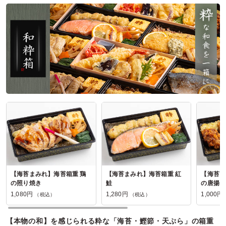
参加者の年齢：
20代～30代
男女比：
男性多め
神奈川県相模原市南区下溝
2025/05/22
キッチンひまわりの口コミをもっと見る
【海苔まみれ】海苔箱重 鶏
【海苔まみれ】海苔箱重 紅
【海苔ま
の照り焼き
鮭
の唐揚げ
1,080円
1,280円
1,000円
（税込）
（税込）
【本物の和】を感じられる粋な「海苔・鰹節・天ぷら」の箱重