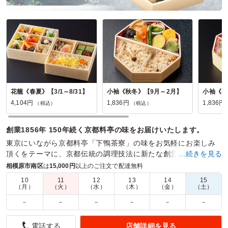
和が家の口コミをもっと見る
花籠《春夏》【3/1～8/31】
小袖《秋冬》【9月～2月】
小袖《春夏
4,104円
1,836円
1,836円
（税込）
（税込）
創業1856年 150年続く京都料亭の味をお届けいたします。
東京にいながら京都料亭「下鴨茶寮」の味をお気軽にお楽しみ
頂くをテーマに、京都伝統の調理技法に新たな創意工夫を加
…続きを見る
え、お料理を通じて精一杯のおもてなしをさせて頂きます。
相模原市南区
は
15,000円
以上のご注文で配達無料
10
11
12
13
14
15
商品数：
19
締切日時：
2日前12:00
価格帯：
1,836円～4,158円
（月）
（火）
（水）
（木）
（金）
（土）
配達時間：
10:30～19:00
－
－
－
－
－
－
どこでも美味しいお弁当
店舗詳細を見る
電話する