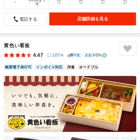
14:00まで
－
◯
◯
◯
◯
可
配達直前に電話がもらえたのが良かった。
店舗詳細を見る
電話する
4.0
大野台第一自治会環境部
会議用のお弁当として注文しました。以前にも注文させても
らいましたが、今回も時間通りに配達しくれて安心しまし
た。なんと言っても、ネットで注文できて、送料が無料なの
黄色い看板
がうれしいです。来れ方も会議を持つときは注文したいと思
っています。ただ、コンビニで６００円くらいのお弁当なら
4.47
107
0
早配・遅配率
%
件
注文できるので、その倍くらいの値段のものをいくつか揃え
てくれると嬉しいです。
帳票電子発行可
インボイス対応
洋食
オードブル
ご利用シーン：
会議・セミナー
›
会議
参加者の年齢：
50代～60代
男女比：
男女混合
神奈川県相模原市南区大野台
2026/02/24
和い寿の口コミをもっと見る