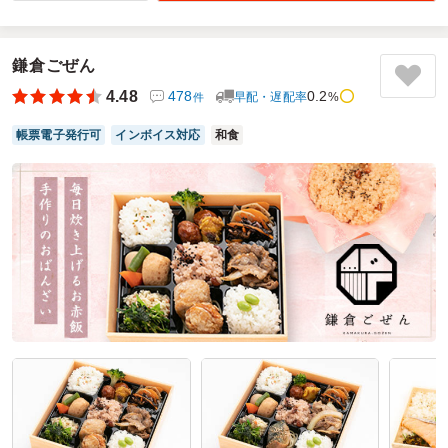
職場の会議で、急遽お弁当が必要になり、近くのお弁当店を
尋ねてもその数は困難と言われ困っていたところ、くるめし
弁当を先輩から聞き、間に合わせることができました。使い
鎌倉ごぜん
勝手良く、また利用させていただきたいと思います。
4.48
478
0.2
早配・遅配率
%
件
ご利用シーン：
会議・セミナー
›
会議
参加者の年齢：
50代～60代
男女比：
男性多め
帳票電子発行可
インボイス対応
和食
神奈川県相模原市南区当麻
2025/09/08
黄色い看板の口コミをもっと見る