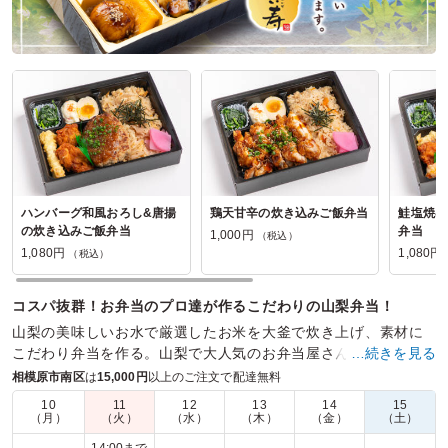
ハンバーグ和風おろし&唐揚
鶏天甘辛の炊き込みご飯弁当
鮭塩焼&
の炊き込みご飯弁当
弁当
1,000円
（税込）
1,080円
1,080円
（税込）
コスパ抜群！お弁当のプロ達が作るこだわりの山梨弁当！
山梨の美味しいお水で厳選したお米を大釜で炊き上げ、素材に
こだわり弁当を作る。山梨で大人気のお弁当屋さんです。様々
…続きを見る
な農家から食材を調達し、多種多様なお弁当を用意しました。
相模原市南区
は
15,000円
以上のご注文で配達無料
10
11
12
13
14
15
商品数：
64
締切日時：
2日前23:45
価格帯：
700円～2,700円
（月）
（火）
（水）
（木）
（金）
（土）
配達時間：
9:00～17:00