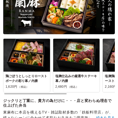
鶏ごぼうとしっとりロースト
塩麹仕込みの厳選牛ステーキ
塩麹鶏ス
ポークの彩り幕ノ内膳
幕ノ内膳
ーストポ
1,620円
2,480円
2,160円
（税込）
（税込）
ジックリと丁重に、貴方の為だけに・・・店と変わらぬ理念で
仕上げた弁当
東麻布に本店を構えるTV・雑誌取材多数の「鉄板料理店」が、
様々なシーンに合わせて多彩なお弁当をご用意致しました。野
…続きを見る