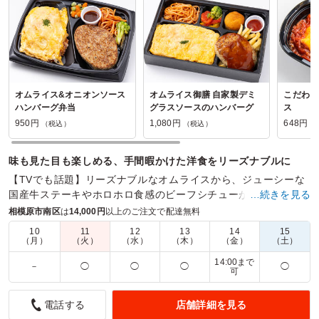
オムライス&オニオンソース
オムライス御膳 自家製デミ
こだわり
ハンバーグ弁当
グラスソースのハンバーグ
ス
950円
1,080円
648円
（税込）
（税込）
（
味も見た目も楽しめる、手間暇かけた洋食をリーズナブルに
【TVでも話題】リーズナブルなオムライスから、ジューシーな
国産牛ステーキやホロホロ食感のビーフシチューが楽しめる洋
…続きを見る
風御膳や二段重までどんなシーンにも合うお弁当をご用意。
相模原市南区
は
14,000円
以上のご注文で配達無料
10
11
12
13
14
15
商品数：
34
締切日時：
1日前15:00
価格帯：
648円～3,500円
（月）
（火）
（水）
（木）
（金）
（土）
配達時間：
10:00～16:00
14:00まで
－
◯
◯
◯
◯
可
急ぎの大量注文が可能でした。
店舗詳細を見る
電話する
5.0
南関東日野自動車株式会社 相模原支店