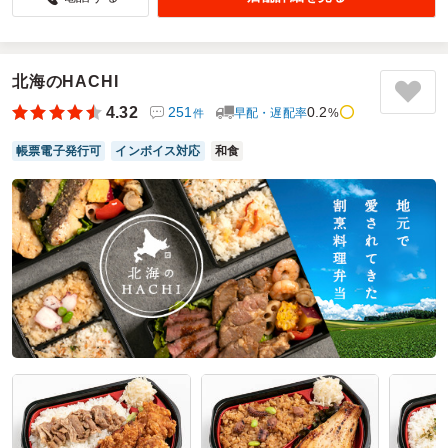
4.5
偲ぶ会のお弁当として頼みました。
いろいろなものが少しづつ彩りよく入っているのが良かった
です。。
北海のHACHI
田舎で、出前とかもあまり取れない場所だったので、ブラン
4.32
251
0.2
早配・遅配率
%
件
ドのお弁当を届けてもらえてとても助かりました。配達も指
定した時間内に届けてもらえたのお膳を整える時間に余裕が
帳票電子発行可
インボイス対応
和食
持てました。
ご利用シーン：
－
参加者の年齢：
－
男女比：
－
神奈川県相模原市南区当麻
2026/07/19
下鴨茶寮の口コミをもっと見る