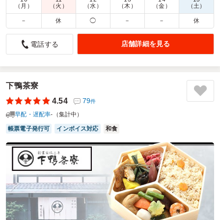
商品数：
34
締切日時：
1日前16:00
価格帯：
1,340円～3,440円
（月）
（火）
（水）
（木）
（金）
（土）
配達時間：
8:30～18:00
－
休
◯
－
－
休
お肉もお魚も美味しくて贅沢なお弁当
店舗詳細を見る
電話する
5.0
やまとく整形外科
忘年会のお料理として注文しました。
まず蓋を開けた時の鮮やかな彩りで凄く贅沢な気分になりま
した。
下鴨茶寮
特にローストビーフが柔らかくてコクのある牛肉で美味しか
4.54
79
件
ったです。
早配・遅配率
-（集計中）
うなぎや蟹といくらのちらし寿司も華やかで良かったです。
煮物も上品な味付けで野菜やお肉やお魚の食材のバランスも
帳票電子発行可
インボイス対応
和食
とても良かったと思います。
分量も丁度良い量で食べ応えがありました。
冷めていても美味しいお弁当で、職場のみんなに大好評でし
た。
ご利用シーン：
懇親会
›
忘年会
参加者の年齢：
50代～60代
男女比：
女性多め
神奈川県相模原市南区南台
2025/12/27