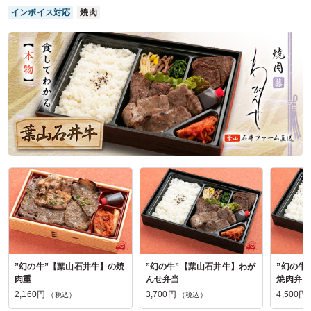
たので鎌倉と店名に入っているので参加者に注目していただ
インボイス対応
焼肉
けた。男性、女性の参加者がいるため2種類を注文して選ん
でいただけるようにいたしました。
ご利用シーン：
会議・セミナー
›
会議
参加者の年齢：
50代～60代
男女比：
男性多め
神奈川県横浜市中区日本大通
2025/11/14
鎌倉自然堂の口コミをもっと見る
”幻の牛”【葉山石井牛】の焼
”幻の牛”【葉山石井牛】わが
”幻の牛
肉重
んせ弁当
焼肉弁当
2,160円
3,700円
4,500円
（税込）
（税込）