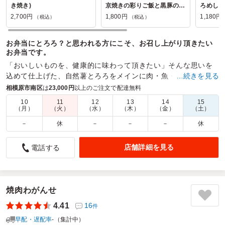
き焼き)
京焼きの彩りご飯と黒豚の冷
ろめし
しゃぶ弁当【8/31まで納品可
2,700円
1,800円
1,180円
（税込）
（税込）
能】
お弁当にとろろ？と思われる方にこそ、お召し上がり頂きたい
お弁当です。
「おいしいものを、健康的に味わって頂きたい」そんな思いを
込めて仕上げた、自然薯とろろをメインに肉・魚・野菜とバラ
…続きを見る
ンス良く、彩り豊かな他に類を見ない特製仕出し弁当。
相模原市南区
は
23,000円
以上のご注文で配達無料
10
11
12
13
14
15
商品数：
29
締切日時：
2日前15:00
価格帯：
1,180円～3,000円
（月）
（火）
（水）
（木）
（金）
（土）
配達時間：
10:30～20:00
－
休
－
－
－
休
彩がきれいで味もしっかりしていてごはんが進みました
店舗詳細を見る
電話する
5.0
株式会社アスコットジャパン シタディーンハーバーフロ
ント横浜
社内会議用に注文しました。ギリギリで注文数の変更や、請
求書の宛名変更がありましたがサイトからすぐに対応ができ
焼肉わがんせ
て便利でした。
4.41
16
件
配達も時間通り、丁寧に持ってきていただけました。
できるだけ、県内の食材を使用しているお弁当を頼みたかっ
早配・遅配率
-（集計中）