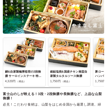
東京都渋谷区神宮前
2026/07/24
北京飯店の口コミをもっと見る
鰻&自家製極厚稲荷の3段御
銀鮭塩焼&国産チキン南蛮自
豚ロース
膳 サーロインステーキ 特製
家製タルタルソース御膳
ハンバー
和風おろしソース
4,320円
1,750円
1,750円
（税込）
（税込）
富士山のしが映える！3段・2段御膳や長御膳など、上品な山梨
御膳！
必見！こだわり食材は、山梨をはじめ全国から厳選し調達。緑