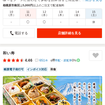
菜たっぷりのヘルシーなお弁当を、是非一度ご賞味下さい。
相模原市南区
は
5,000円
以上のご注文で配達無料
10
11
12
13
14
15
商品数：
38
締切日時：
2日前21:00
価格帯：
1,620円～3,980円
（月）
（火）
（水）
（木）
（金）
（土）
配達時間：
10:00～18:00
－
◯
◯
－
－
休
彩も鮮やかで先生方にも好評でした。
店舗詳細を見る
電話する
5.0
日本イーライリリー株式会社
説明会時お弁当として注文しました。梱包も丁寧で、時間通
りに配達も頂けました。少ない個数でも配達頂けるのはとて
も嬉しいです。お弁当内容もご満足頂けておりました。ライ
和い寿
ンナップが豊富なので、他のお弁当も気になります。機会が
4.46
651
0
早配・遅配率
%
件
あればまた注文したいと思いました。
帳票電子発行可
インボイス対応
和食
ご利用シーン：
会議・セミナー
›
勉強会
参加者の年齢：
30代～40代
男女比：
男性のみ
神奈川県相模原市南区麻溝台
2026/04/23
蘭麻の口コミをもっと見る