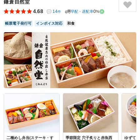
いお弁当。ごはんの種類が多く、どうしても従業員の希望に
鎌倉自然堂
沿った対応ができません。牛肩ロースに関しては、どうして
4.68
14
0
早配・遅配率
%
件
も硬さがでてしまい、嚙み切れないなどの声もありました
が、それ以外は大変好評でした。同額程度で数種類のお弁当
帳票電子発行可
インボイス対応
和食
を探すのは結構手間がかかるため、北海のＨＡＣＨＩ様はそ
の手間がなく大変スムーズにできます。これからもよろしく
お願い致します。
ご利用シーン：
会議・セミナー
›
会議
参加者の年齢：
40代～50代
男女比：
男性多め
神奈川県相模原市南区大野台
2024/07/29
北海のHACHIの口コミをもっと見る
二種めし弁当(ステーキ・す
季節限定 穴子炙りと赤魚西
ゆずてり