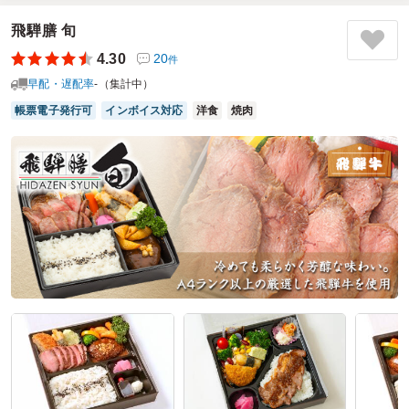
のおかずが丁寧に詰められていていました。ボリュームは、
飛騨膳 旬
若い男性にはもう少し多いほうが満足感があるかもしれませ
んが、全体としては十分な量で、多くの方にとってちょうど
4.30
20
件
良いバランスだと感じました。実際に召し上がった皆さんか
早配・遅配率
-（集計中）
らも「とても美味しかった」と好評で、味付けも幅広い年代
帳票電子発行可
インボイス対応
洋食
焼肉
に喜ばれる内容だったと思います。
ご利用シーン：
結婚式の準備のスタッフ用お弁当として
参加者の年齢：
40代～50代
男女比：
男女混合
神奈川県相模原市南区相武台
2026/05/02
磯くらの口コミをもっと見る