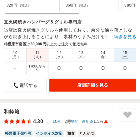
820円
860円
880円
（税込）
（税込）
（
直火網焼きハンバーグ＆グリル専門店
当店は直火網焼きグリルを使用しており、余分な油を落としな
がら焼き上げることにより、素材のうまみだけを引き出すこと
…続きを見る
ができます。洋食レストランの味をそのままお弁当に。
相模原市南区
は
30,000円
以上のご注文で配達無料
10
11
12
13
14
15
商品数：
97
締切日時：
1日前10:00
価格帯：
760円～2,480円
（月）
（火）
（水）
（木）
（金）
（土）
配達時間：
8:00～19:00
14:00から
－
◯
◯
◯
◯
可
何度も利用したくなる激安弁当
店舗詳細を見る
電話する
5.0
山梨学院大学
大会後のバスで食べるための夕食として注文をしました。配
達時間は1時間くらいの幅がありますが、きちんと時間通り
に到着。電話からスムーズに受け渡しができました。
和粋箱
弁当の味は問題なく、今回もボリュームバッチリ！私どもは
キッチンひまわりさんを3回目の利用でしたが、何度も利用
4.30
10
1.3
早配・遅配率
%
件
したくなります。
帳票電子発行可
インボイス対応
和食
とんかつ
ご利用シーン：
スポーツ
›
大会