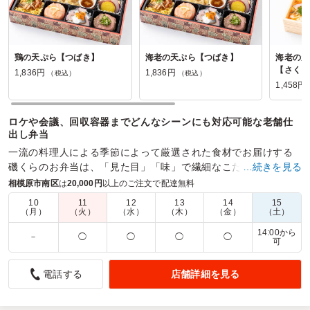
鶏の天ぷら【つばき】
海老の天ぷら【つばき】
海老の天
【さくら
1,836円
1,836円
（税込）
（税込）
1,458円
ロケや会議、回収容器までどんなシーンにも対応可能な老舗仕
出し弁当
一流の料理人による季節によって厳選された食材でお届けする
磯くらのお弁当は、「見た目」「味」で繊細なこだわりを様々
…続きを見る
なシーンでお楽しみいただけます。
相模原市南区
は
20,000円
以上のご注文で配達無料
10
11
12
13
14
15
商品数：
18
締切日時：
1日前12:00
価格帯：
1,080円～1,836円
（月）
（火）
（水）
（木）
（金）
（土）
配達時間：
10:00～18:00
14:00から
－
◯
◯
◯
◯
可
華やかで美味しいお弁当でした
店舗詳細を見る
電話する
5.0
開いた時に思わず「うわぁ！豪華」と声が出てしまうほど、
見た目から楽しめるお弁当でした。彩りもよく、一つひとつ