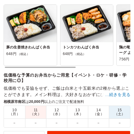
豚の生姜焼きわんぱく弁当
トンカツわんぱく弁当
鶏の竜田
ーグ よ
648円
648円
（税込）
（税込）
756円
（
低価格な予算のお弁当からご用意【イベント・ロケ・研修・学
校用に◎】
低価格でも妥協をせず、ご飯は白米と十五穀米の2種から選ぶこ
とができます。メイン料理は、大好きなおかずにひと手間加
…続きを見る
え、仕上げています。幅広いシーンでも対応できます。
相模原市南区
は
20,000円
以上のご注文で配達無料
10
11
12
13
14
15
商品数：
27
締切日時：
1日前12:00
価格帯：
540円～1,080円
（月）
（火）
（水）
（木）
（金）
（土）
配達時間：
9:30～16:00
－
－
－
－
－
－
電話連絡助かりました