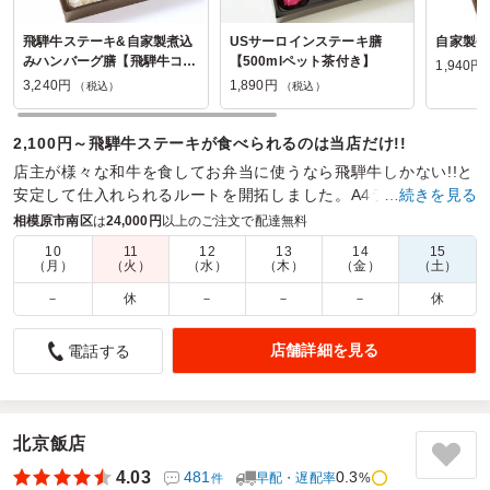
飛騨牛ステーキ&自家製煮込
USサーロインステーキ膳
自家製煮
みハンバーグ膳【飛騨牛コロ
【500mlペット茶付き】
1,940円
ッケ添え】
3,240円
1,890円
（税込）
（税込）
2,100円～飛騨牛ステーキが食べられるのは当店だけ!!
店主が様々な和牛を食してお弁当に使うなら飛騨牛しかない!!と
安定して仕入れられるルートを開拓しました。A4ランク以上の
…続きを見る
上質な飛騨牛は冷めても口どけする柔らかさ。
相模原市南区
は
24,000円
以上のご注文で配達無料
10
11
12
13
14
15
商品数：
14
締切日時：
2日前14:00
価格帯：
1,890円～3,670円
（月）
（火）
（水）
（木）
（金）
（土）
配達時間：
10:30～18:00
－
休
－
－
－
休
美味しかったです
店舗詳細を見る
電話する
5.0
株式会社LIXIL
今回も美味しいお弁当を届けていただきありがとうございま
す。注文するにあたり、いろいろと悩んでいたのですが、前
回のお弁当の味とサービスレベルにとても満足していたの
北京飯店
で、リピートオーダーをしました。結果とても満足しており
4.03
481
0.3
早配・遅配率
%
件
ます。次回も是非お願いしたいと思います。