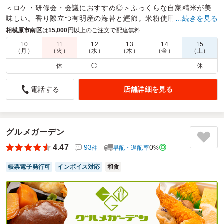
＜ロケ・研修会・会議におすすめ◎＞ふっくらな自家精米が美
味しい。香り際立つ有明産の海苔と鰹節。米粉使用の軽やかな
…続きを見る
口当たり食感の天ぷら。一品一品のこだわりを一箱に。
相模原市南区
は
15,000円
以上のご注文で配達無料
10
11
12
13
14
15
商品数：
24
締切日時：
1日前16:00
価格帯：
880円～1,620円
（月）
（火）
（水）
（木）
（金）
（土）
配達時間：
8:30～18:00
－
休
◯
－
－
休
ありがとうございます
店舗詳細を見る
電話する
4.0
株式会社アットサウンドカンパニー
時間通りの配送ありがとうございます
ご利用シーン：
ロケ・撮影
›
撮影
グルメガーデン
参加者の年齢：
40代～50代
男女比：
男女混合
4.47
93
0
早配・遅配率
%
神奈川県相模原市南区当麻
2026/07/28
件
帳票電子発行可
インボイス対応
和食
和粋箱の口コミをもっと見る