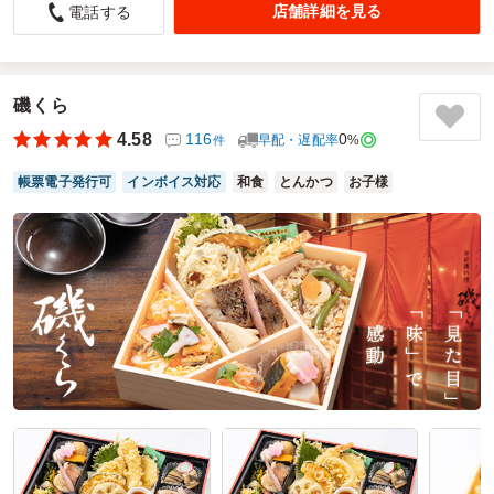
店舗詳細を見る
電話する
5.0
部活の大会弁当で頼みました。ネットから注文してその後、
電話でも連絡いただきました。こまかいことやわからない点
を詳しく教えてくださりとても、助かりました。ネット注文
磯くら
の際にご飯を白米と雑穀米とに変更できたり、大盛り対応、
4.58
116
0
早配・遅配率
%
件
お茶ペットも一緒に注文できたりと至れり尽くせりで頼みや
すかったです。
帳票電子発行可
インボイス対応
和食
とんかつ
お子様
ご利用シーン：
スポーツ
›
大会
参加者の年齢：
20代～30代
男女比：
男性多め
神奈川県相模原市南区麻溝台
2026/04/18
ベアーズランチの口コミをもっと見る