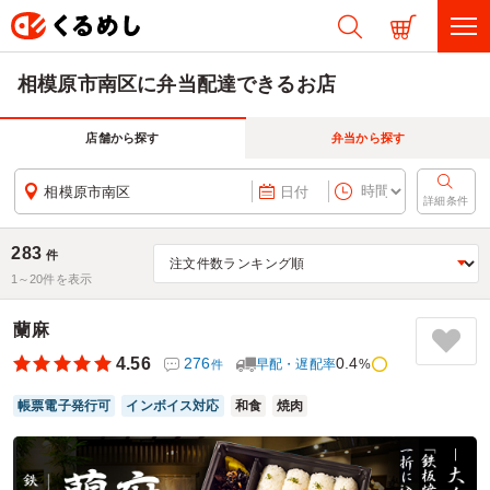
相模原市南区に弁当配達できるお店
店舗から探す
弁当から探す
相模原市南区
日付
詳細条件
283
件
1～
20
件を表示
蘭麻
4.56
276
0.4
早配・遅配率
%
件
帳票電子発行可
インボイス対応
和食
焼肉