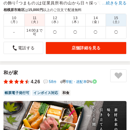
の飾り｢つまもの｣は従業員所有の山から日々採ってきます！
…続きを見る
相模原市南区
は
15,000円
以上のご注文で配達無料
商品数：
30
締切日時：
2日前23:45
価格帯：
1,750円～4,320円
配達時間：
9:00～17:00
10
11
12
13
14
15
（月）
（火）
（水）
（木）
（金）
（土）
14:00まで
－
◯
◯
◯
◯
写真通りのボリュームと美味しさでで年齢問わず好評でし
可
た
店舗詳細を見る
電話する
5.0
母の法要の際に利用させていただきました。年齢層が若めで
したので、見た目もおかずのバラエティーが多く、食べ応え
あるこちらの御膳をお願いしました。
和が家
配達の際の電話連絡もとても丁寧で到着時間も教えてくださ
り、おかげさまで受け取りもスムーズでした。
4.26
58
0
早配・遅配率
%
件
故人が富士山が好きだったので、富士山の包み紙をみてみん
なも喜んでいました。
帳票電子発行可
インボイス対応
和食
ご利用シーン：
法事・お葬式
›
お葬式
参加者の年齢：
20代～30代
男女比：
男女混合
神奈川県相模原市南区古淵
2024/07/10
やまなし富士の口コミをもっと見る