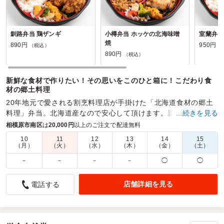
釧路弁当 鶏ザンギ
小樽弁当 ホッケの北海味噌
室蘭弁当
焼
890円
950円
（税込）
（
890円
（税込）
新鮮な食材で作りたい！その思いをこのひと箱に！こだわり食
材の郷土料理
20年地元で愛される割烹料理店が手掛けた「北海道食材の郷土
料理」弁当。北海道産なので安心して頂けます。新鮮食材を使
…続きを見る
用し、試作を重ね、ベストの調理法でお詰めしました。
相模原市南区
は
20,000円
以上のご注文で配達無料
10
11
12
13
14
15
商品数：
28
締切日時：
1日前16:00
価格帯：
890円～1,700円
（月）
（火）
（水）
（木）
（金）
（土）
配達時間：
10:00～19:00
－
－
－
－
◯
◯
裏切らないクオリティ
店舗詳細を見る
電話する
4.5
有限会社エスケージー
社内会議の昼食として、以前より何度か利用させていただい
ております。従業員の反応もよく、冷めても温めてもおいし