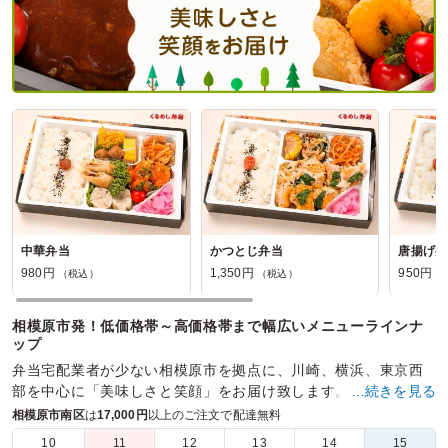
中華弁当
かつとじ弁当
唐揚げ弁
980円
1,350円
950円
（税込）
（税込）
（
相模原市発！低価格帯～高価格帯まで幅広いメニューラインナ
ップ
弁当宅配業者が少ない相模原市を拠点に、川崎、横浜、東京西
部を中心に「美味しさと笑顔」をお届け致します。
…続きを見る
相模原市南区
は
17,000円
以上のご注文で配達無料
商品数：
21
締切日時：
1日前12:00
価格帯：
810円～3,240円
配達時間：
9:30～19:00
10
11
12
13
14
15