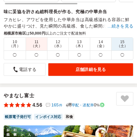
味に妥協を許さぬ総料理長が作る、究極の中華弁当
フカヒレ、アワビを使用した中華弁当は高級感溢れる容器に鮮
やかに盛りつけ、見た瞬間の高級感、食した瞬間の幸福感は会
…続きを見る
議やおもてなしの際に定評を頂いております。
相模原市南区
は
50,000円
以上のご注文で配達無料
10
11
12
13
14
15
商品数：
37
締切日時：
1日前23:45
価格帯：
900円～3,000円
（月）
（火）
（水）
（木）
（金）
（土）
配達時間：
8:00～19:30
◯
◯
◯
◯
◯
◯
至極の中華弁当！大満足！
店舗詳細を見る
電話する
5.0
株式会社グロー・ナァ
初めて中華弁当を利用しました。女性の職場ですので特にボ
リュームや色合いや品数には気をつけています。注文時に写
真で内容等を確認して注文しましたが、まさに写真通りで大
やまなし富士
満足でした。ご飯も小分けで、おかずも少しづつ入っていて
4.56
165
0
早配・遅配率
%
件
好評でした。味もとても良くて皆さんも喜ばれていました。
定期的に中華弁当も注文したいと思います。
帳票電子発行可
インボイス対応
和食
ご利用シーン：
会議・セミナー
›
ランチミーティング
参加者の年齢：
30代～40代
男女比：
女性多め