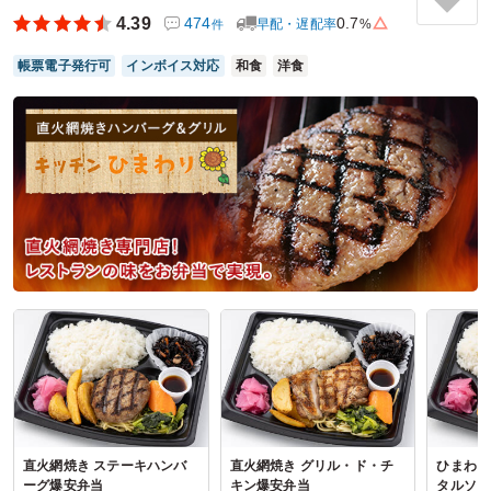
全体的に彩りが良く、高級感があり、ふたを開けた瞬間に気
4.39
474
0.7
早配・遅配率
%
件
分が上がります。
おかずの種類も多く、少しずついろいろな味を楽しめて、最
帳票電子発行可
インボイス対応
和食
洋食
後まで飽きずにいただけました。
会合や行事の食事にも安心して選べるお弁当だと思います。
ご利用シーン：
懇親会
›
ランチ会
参加者の年齢：
40代～50代
男女比：
－
神奈川県相模原市南区上鶴間本町
2026/01/10
鎌倉ごぜんの口コミをもっと見る
直火網焼き ステーキハンバ
直火網焼き グリル・ド・チ
ひまわり
ーグ爆安弁当
キン爆安弁当
タルソー