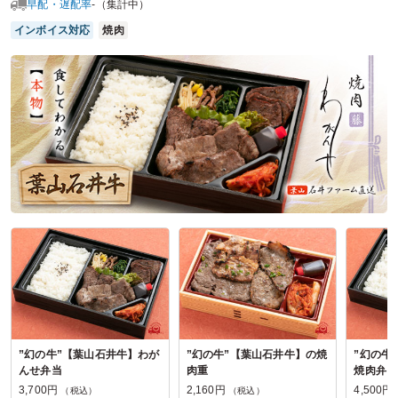
早配・遅配率
-（集計中）
した。
インボイス対応
焼肉
ご利用シーン：
懇親会
›
ランチ会
参加者の年齢：
40代～50代
男女比：
男性多め
神奈川県川崎市川崎区夜光
2026/06/15
かにしげ本厚木店の口コミをもっと見る
”幻の牛”【葉山石井牛】わが
”幻の牛”【葉山石井牛】の焼
”幻の牛
んせ弁当
肉重
焼肉弁当
3,700円
2,160円
4,500円
（税込）
（税込）