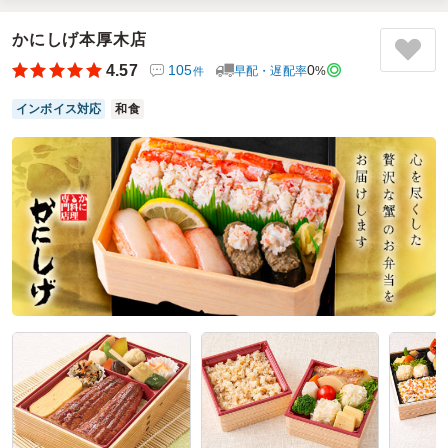
数が多く、価格帯やジャンルも幅広いため、参加者や予算に
合わせて選びやすかったです。当日の配送も予定時間どおり
かにしげ本厚木店
で、受け取りまでとてもスムーズでした。注文から配達まで
4.57
105
0
早配・遅配率
%
件
安心して任せられるサービスなので、幹事としても使いやす
く、今後も利用したいと思います。
インボイス対応
和食
ご利用シーン：
従業員差し入れ
参加者の年齢：
30代～40代
男女比：
男女混合
神奈川県横浜市西区南幸
2026/07/15
炭火焼鳥専門店 美食亭の口コミをもっと見る