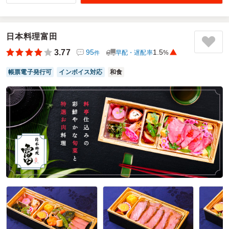
彩りがとてもよく、見た目から楽しめるお弁当でした。主
菜・副菜のバランスもよく、どのおかずも美味しくいただき
ました。
セミナーの合間にちょうどよいボリュームで、最後まで集中
日本料理富田
力を保つことができました。
3.77
95
1.5
早配・遅配率
%
件
とてもおいしかったのでお客様に好評でした。
帳票電子発行可
インボイス対応
和食
ご利用シーン：
会議・セミナー
›
セミナー
参加者の年齢：
－
男女比：
女性のみ
千葉県千葉市美浜区中瀬
2026/06/18
京懐石村瀬の口コミをもっと見る