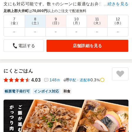
文にも対応可能です。数々のシーンに最適なお弁当を豊富なバ
…続きを見る
リエーションからお選びください
足柄上郡大井町
は
70,000円
以上のご注文で配達無料
7
8
9
10
11
12
商品数：
56
締切日時：
1日前15:00
価格帯：
500円～2,200円
（金）
（土）
（日）
（月）
（火）
（水）
配達時間：
8:00～23:00
－
－
－
－
－
－
時間通りに届けていただけて感謝です。
店舗詳細を見る
電話する
4.0
ラビットスポーツクラブ
何回か使わせていただいていますが電話対応も丁寧で速やか
那対応で安心できます。
弁当の中身もほぼ満足でした。
にくとごはん
年末の時点では540円だった価格が年を開けて590円になって
4.03
148
0.3
早配・遅配率
%
件
いたのは少しこまりました。
540円で関係者に連絡していたのでいつから値上げのような
帳票電子発行可
インボイス対応
和食
アナウンスが欲しかったです。
ご利用シーン：
スポーツ
›
スポーツ合宿
参加者の年齢：
20代未満
男女比：
女性多め
神奈川県川崎市宮前区宮崎
2026/01/27
マイリトルキッチンの口コミをもっと見る