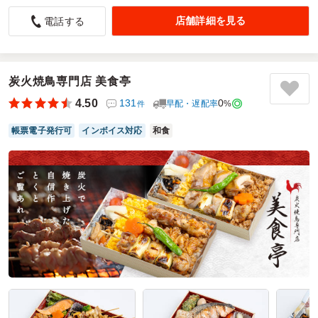
見た目が良く味もよい。
店舗詳細を見る
電話する
5.0
50個ほど注文したのですが、店側の対応も良く味、彩りも申
し分ありませんでした。また注文しても良いなと思えるほど
のものでした。冷めてもひんしつ落ちない素晴らしい料理ば
炭火焼鳥専門店 美食亭
かりです。
4.50
131
0
早配・遅配率
%
件
ご利用シーン：
大会
帳票電子発行可
インボイス対応
和食
参加者の年齢：
30代～40代
男女比：
男性多め
神奈川県足柄上郡大井町金子
2021/08/04
オーガニック工房きらりの口コミをもっと見る