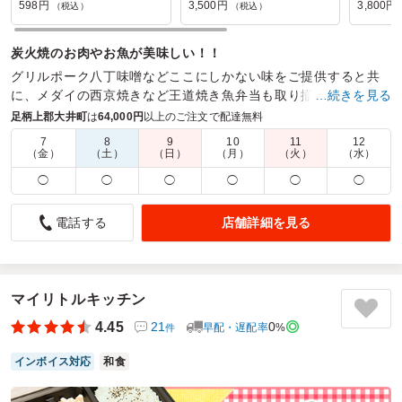
8/14納品不可】
BOX【2日前19:00締切】
前19:0
598円
3,500円
3,800円
（税込）
（税込）
【8/7・8/13・8/14納
8/14納
炭火焼のお肉やお魚が美味しい！！
グリルポーク八丁味噌などここにしかない味をご提供すると共
に、メダイの西京焼きなど王道焼き魚弁当も取り揃えておりま
…続きを見る
す。多様なニーズにお応えする当店の弁当を是非ご覧下さい。
足柄上郡大井町
は
64,000円
以上のご注文で配達無料
7
8
9
10
11
12
商品数：
26
締切日時：
1日前19:00
価格帯：
598円～1,200円
（金）
（土）
（日）
（月）
（火）
（水）
配達時間：
7:00～20:00
◯
◯
◯
◯
◯
◯
朝昼兼用に最適なボリュームとメニュー
店舗詳細を見る
電話する
4.0
株式会社東宝映像美術
スタジオでの撮影時の弁当として発注しました。朝とも昼と
も言い難い時間帯での撮影だったので、どちらでもいけるバ
ランスのお弁当を探していたところ、適度なボリュームでバ
マイリトルキッチン
リエーションに富んでいるこちらを利用することになりまし
4.45
21
0
早配・遅配率
%
件
た。持ち帰りもしやすいパッケージで良かったです。
インボイス対応
和食
ご利用シーン：
ロケ・撮影
›
スタジオ撮影
参加者の年齢：
30代～40代
男女比：
女性多め