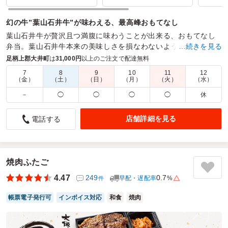
幻の牛”葉山石井牛”が味わえる、最高峰おもてなし
葉山石井牛が贅沢且つ満腹に味わうことが出来る、おもてなし
弁当。葉山石井牛本来の美味しさを損なわないよう、付け合わ
…続きを見る
せの｢キムチ・ナムル｣も自家製にこだわった美味しさ。
足柄上郡大井町
は
31,000円
以上のご注文で配達無料
7
8
9
10
11
12
商品数：
9
締切日時：
1日前14:00
価格帯：
2,160円～4,500円
（金）
（土）
（日）
（月）
（火）
（水）
配達時間：
11:30～19:00
－
◯
◯
◯
◯
休
お肉
店舗詳細を見る
電話する
5.0
株式会社 メディコン
キムチのにおいが強めでしたが、全体的に満足のお弁当でし
た。
ありがとうございました。
焼肉ふたご
4.47
249
0.7
早配・遅配率
%
件
ご利用シーン：
会議・セミナー
›
勉強会
参加者の年齢：
30代～40代
男女比：
男性多め
帳票電子発行可
インボイス対応
和食
焼肉
神奈川県厚木市水引
2025/07/23
焼肉わがんせの口コミをもっと見る