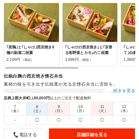
｢若鶏｣と｢しゃけ｣西京焼き8
｢しゃけの西京焼き｣と｢京香
｢しゃけ
種の副菜二段重
る彩野菜とカモ｣の二段重
て｣白麹
当
2,200円
1,696円
1,360円
（税込）
（税込）
伝統白麹の西京焼き懐石弁当
素材の味を引き出す伝統業が光る京懐石弁当に舌鼓を。
…続きを見る
商品数：
12
締切日時：
1日前10:00
価格帯：
1,360円～2,360円
足柄上郡大井町
は
80,000円
以上のご注文で配達無料
配達時間：
6:00～17:00
7
8
9
10
11
12
（金）
（土）
（日）
（月）
（火）
（水）
お客様用のお弁当
－
◯
◯
◯
◯
◯
4.0
株式会社アルビオン千葉支店
セミナー用お弁当でお願いしました。
店舗詳細を見る
電話する