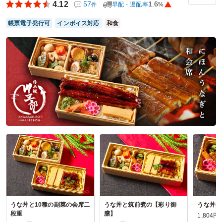
4.12
57
1.6
早配・遅配率
%
件
ご利用シーン：
会議・セミナー
›
勉強会
帳票電子発行可
インボイス対応
和食
参加者の年齢：
40代～50代
男女比：
女性多め
神奈川県横浜市中区本牧三之谷
2026/07/12
日本料理富田の口コミをもっと見る
うな丼と10種の副菜の会席二
うな丼と筑前煮の【彩り御
うな丼弁
段重
膳】
1,804円