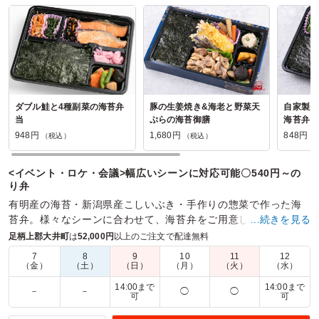
ダブル鮭と4種副菜の海苔弁
豚の生姜焼き&海老と野菜天
自家製か
当
ぷらの海苔御膳
海苔弁当
948円
1,680円
848円
（税込）
（税込）
（
<イベント・ロケ・会議>幅広いシーンに対応可能〇540円～の
り弁
有明産の海苔・新潟県産こしいぶき・手作りの惣菜で作った海
苔弁。様々なシーンに合わせて、海苔弁をご用意しています。
…続きを見る
足柄上郡大井町
は
52,000円
以上のご注文で配達無料
商品数：
32
締切日時：
2日前12:00
価格帯：
698円～1,680円
配達時間：
10:00～19:30
7
8
9
10
11
12
（金）
（土）
（日）
（月）
（火）
（水）
14:00まで
14:00まで
－
－
◯
◯
時間通りの配達で安心しました。リーズナブルな価格で美
可
可
味しくてよかったです。