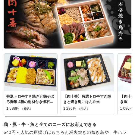
炭焼日本鰻川三郎の口コミをもっと見る
特選トロ牛すき焼きと鶏そぼ
【肉十番】特選トロ牛すき焼
【肉十番
ろ御飯 4種の副材付き懐石御
きと焼き鳥ごはん弁当
き重
膳
1,588円
1,296円
1,080円
（税込）
（税込）
鶏・豚・牛・魚と全てのニーズにお応えできる
540円～人気の唐揚げはもちろん炭火焼きの焼き鳥や、牛ハラ