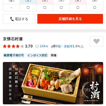
（金）
（土）
（日）
（月）
（火）
（水）
配達時間：
6:00～17:00
－
◯
◯
◯
◯
◯
展示会で利用したが満足
店舗詳細を見る
電話する
4.0
東日印刷株式会社
展示会でお弁当の用意がなかったため利用しました。少数で
も送料がかからないのと会場内まで持ってきてくれたのがす
ごくよかったです。3日分利用しましたが味と量と価格のバ
京懐石村瀬
ランスも良く、とても満足しました。次回からもお弁当の用
3.70
144
1.0
早配・遅配率
%
件
意がない展示会の際は利用しようと思います。
帳票電子発行可
インボイス対応
和食
ご利用シーン：
イベント運営
›
展示会
参加者の年齢：
30代～40代
男女比：
男性多め
千葉県千葉市美浜区中瀬
2026/07/30
にくとごはんの口コミをもっと見る