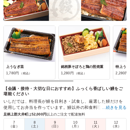
埼玉県入間郡越生町上野東
2026/07/25
焼肉ふたごの口コミをもっと見る
上うなぎ皿
銘柄豚そぼろと鶏の照焼重
特上うな
1,780円
1,280円
2,280円
（税込）
（税込）
【会議・接待・大切な日におすすめ】ふっくら香ばしい鰻をご
堪能ください
いしだでは、料理長が鰻を目利き・試食し、厳選した鰻だけを
使用してお弁当を作っています。鰻以外の和食料理も取り揃え
…続きを見る
ていますので、鰻が苦手な方も安心してお選びいただけます。
足柄上郡大井町
は
52,000円
以上のご注文で配達無料
7
8
9
10
11
12
商品数：
25
締切日時：
2日前12:00
価格帯：
1,280円～2,980円
（金）
（土）
（日）
（月）
（火）
（水）
配達時間：
10:00～19:30