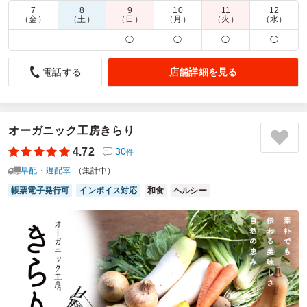
7
8
9
10
11
12
商品数：
32
締切日時：
2日前12:00
価格帯：
700円～4,850円
（金）
（土）
（日）
（月）
（火）
（水）
配達時間：
9:00～16:00
－
－
◯
◯
◯
◯
実は初めて
店舗詳細を見る
電話する
5.0
（株）アクリテック
いつも営業担当者とお客様の分を注文させていただいてま
す。今回は急にお客様午前でお帰りになることになってしま
い営業と総務とでかわりに頂けることになりました。初めて
オーガニック工房きらり
実食（笑）する機会となり、今まで営業担当からの感想など
4.72
30
件
から想像していましたが実際にいただいてコンパクトにまと
早配・遅配率
-（集計中）
められていながら実は総菜がびっしりと入りとても食べ応え
がありました。
帳票電子発行可
インボイス対応
和食
ヘルシー
ご利用シーン：
会議・セミナー
›
会議
参加者の年齢：
40代～50代
男女比：
男女混合
神奈川県足柄上郡大井町金子
2025/11/07
東華軒の口コミをもっと見る