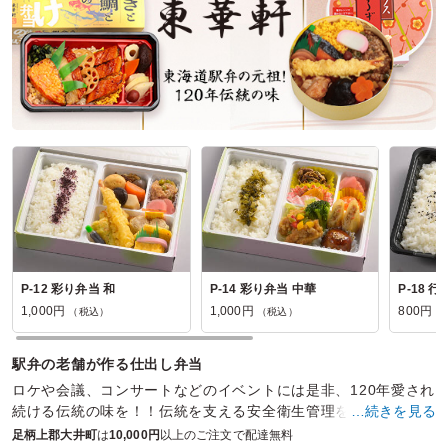
P-12 彩り弁当 和
P-14 彩り弁当 中華
P-18 
1,000円
1,000円
800円
（税込）
（税込）
（
駅弁の老舗が作る仕出し弁当
ロケや会議、コンサートなどのイベントには是非、120年愛され
続ける伝統の味を！！伝統を支える安全衛生管理を徹底したキ
…続きを見る
ッチン・食品のみで作っております。
足柄上郡大井町
は
10,000円
以上のご注文で配達無料