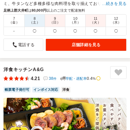
ミ、牛タンなど多種多様な肉料理を取り揃えております。ロケ
…続きを見る
や会議など様々シーンでご利用ください
足柄上郡大井町
は
80,000円
以上のご注文で配達無料
7
8
9
10
11
12
商品数：
15
締切日時：
1日前10:00
価格帯：
1,080円～1,588円
（金）
（土）
（日）
（月）
（火）
（水）
配達時間：
6:00～17:00
－
◯
◯
◯
◯
◯
焼き鮭＆唐揚げでバランス良く満足！味・対応ともに好印
店舗詳細を見る
電話する
象
4.0
株式会社セレスポ 神戸営業所
量はちょうど良かった。配達焼き鮭と唐揚げの組み合わせ
で、バランスの良いお弁当でした。量もちょうどよく、最後
洋食キッチンA&G
まで美味しくいただけました。味付けも良く満足度が高かっ
4.21
38
0.4
早配・遅配率
%
件
たです。また、配達員の方の対応も丁寧で安心して受け取る
ことができました。全体的に気持ちよく利用でき、次回もお
帳票電子発行可
インボイス対応
洋食
願いしたいと思います。員の方も良かった。味も良かった。
ご利用シーン：
イベント運営
›
イベントスタッフ
参加者の年齢：
30代～40代
男女比：
男性多め
千葉県千葉市美浜区中瀬
2026/06/03
肉十番の口コミをもっと見る