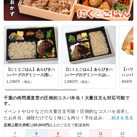
【にくとごはん】あらびきハ
【にくとごはん】あらびきハ
【ハワイ
ンバーグのデミソース[彩り
ンバーグのデミソース[お好
ハンバー
弁当幕の内]
み幕の内弁当]
1,296円
1,080円
864円
（税込）
（税込）
（
千葉の肉問屋直営の圧倒的コスパ弁当！大量注文も対応可能で
す。
イベントやロケなどの大量注文可能！圧倒的なコスパを追求し
たお弁当。値段だけでなく味にも拘り！手仕込みの唐揚げや定
…続きを見る
番の生姜焼きなどもラインナップ！
足柄上郡大井町
は
80,000円
以上のご注文で配達無料
7
8
9
10
11
12
商品数：
38
締切日時：
1日前10:00
価格帯：
864円～1,404円