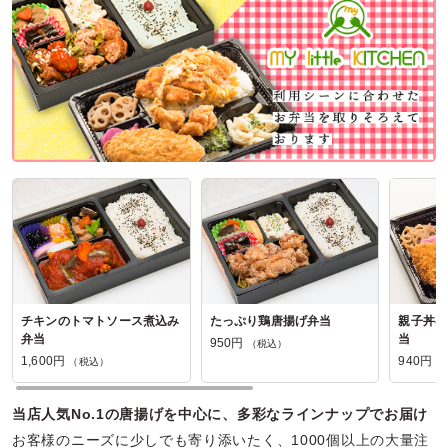
東京都港区南青山
2026/08/05
ソミーズデリの口コミをもっと見る
チキンのトマトソース煮込み
たっぷり鶏唐揚げ弁当
親子丼&
弁当
当
950円
（税込）
1,600円
940円
（税込）
（
当店人気No.1の唐揚げを中心に、多彩なラインナップでお届け
お客様のニーズに少しでも寄り添いたく、1000個以上の大量注