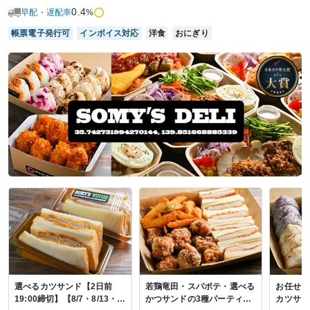
とても便利で、リピートしてます。
0.4
早配・遅配率
%
ご利用シーン：
会議・セミナー
›
研修
帳票電子発行可
インボイス対応
洋食
おにぎり
参加者の年齢：
20代～30代
男女比：
男性のみ
東京都八王子市石川町
2026/06/10
和い寿の口コミをもっと見る
選べるカツサンド【2日前
若鶏竜田・スパポテ・選べる
お任せお
19:00締切】【8/7・8/13・
かつサンドの3種パーティー
カツサン