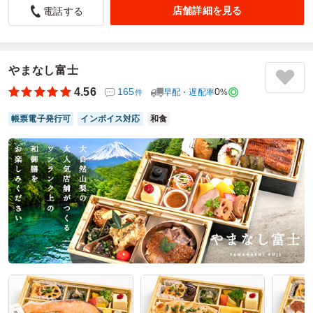
店舗詳細を見る
電話する
5.0
富士見ヶ丘自治会
町内会イベントにて、大人と子供いづれにも同じもので何か
いいお弁当がないかと探してたどり着き注文しました。
コストパフォーマンスがよい海苔弁当が色々あり、大人にも
やまなし富士
子供にも好評でした。
初めてのお弁当ネット注文でもあり、公共施設への時間指定
4.56
165
0
早配・遅配率
%
件
の注文で無事に受け取れるか不安でしたが、指定時間にお届
け頂けて、とても安心できました。
帳票電子発行可
インボイス対応
和食
また機会があればお願いしようと思います。
ご利用シーン：
スポーツ
›
運動会
参加者の年齢：
不明
男女比：
男女混合
神奈川県横浜市旭区笹野台
2026/06/15
海苔の香りの口コミをもっと見る