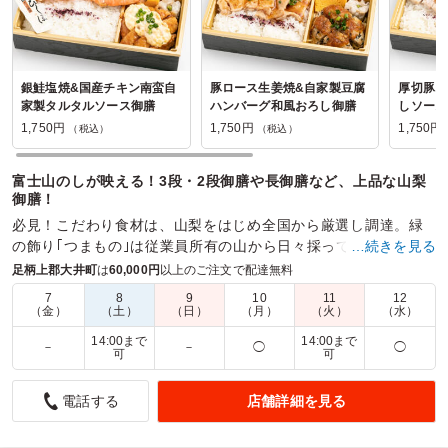
銀鮭塩焼&国産チキン南蛮自
豚ロース生姜焼&自家製豆腐
厚切豚ス
家製タルタルソース御膳
ハンバーグ和風おろし御膳
しソース
ッケ御膳
1,750円
1,750円
1,750円
（税込）
（税込）
富士山のしが映える！3段・2段御膳や長御膳など、上品な山梨
御膳！
必見！こだわり食材は、山梨をはじめ全国から厳選し調達。緑
の飾り｢つまもの｣は従業員所有の山から日々採ってきます！
…続きを見る
足柄上郡大井町
は
60,000円
以上のご注文で配達無料
商品数：
30
締切日時：
2日前23:45
価格帯：
1,750円～4,320円
配達時間：
9:00～17:00
7
8
9
10
11
12
（金）
（土）
（日）
（月）
（火）
（水）
14:00まで
14:00まで
－
－
◯
◯
喜んでもらえました。
可
可
4.0
株式会社エムズワークス
店舗詳細を見る
電話する
遠方よりお越しいただいたお客様に喜んでいただいたので。
良かったと思います。御飯が少ないかと思って大盛にしまし