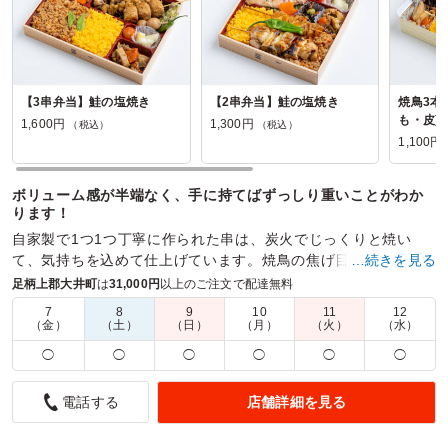
【3串弁当】鮭の塩焼き
【2串弁当】鮭の塩焼き
焼鳥3本
も・皮)
1,600円
1,300円
（税込）
（税込）
1,100円
ボリューム感が半端なく、手に持てばずっしり重いことがわか
ります！
自家製で1つ1つ丁寧に作られた串は、炭火でじっくりと焼い
て、気持ちを込めて仕上げています。焼鳥の焦げ目もおいしさ
…続きを見る
の秘訣です。
足柄上郡大井町
は
31,000円
以上のご注文で配達無料
7
8
9
10
11
12
商品数：
20
締切日時：
1日前18:00
価格帯：
1,100円～1,600円
（金）
（土）
（日）
（月）
（火）
（水）
配達時間：
11:30～23:45
◯
◯
◯
◯
◯
◯
豊富なお店から選べて配送も安心
店舗詳細を見る
電話する
5.0
株式会社ファインフードシステムズ
会議用のお弁当の手配で利用しました。掲載されている店舗