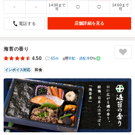
14:00まで
14:00まで
－
－
◯
◯
可
可
蓋からのぞき込む鰻の姿で第一印象からインパクトあり
店舗詳細を見る
電話する
4.5
ブリストル・マイヤーズ スクイブ株式会社
参加される年齢層が多い先にて利用。夏場も近づき、可能な
限りナマモノを避ける点でも、副菜も含めて使いやすいと思
い選択。見た目などは期待や意識をしていませんでしたが、
海苔の香り
開ける前のお弁当を見てどの方も反応していたため想定外の
結果でした。しっかり鰻の量も多かったです。
4.50
65
0
早配・遅配率
%
件
ご利用シーン：
－
インボイス対応
和食
参加者の年齢：
30代～40代
男女比：
男女混合
神奈川県海老名市中央
2026/06/08
うなぎ屋いしだの口コミをもっと見る