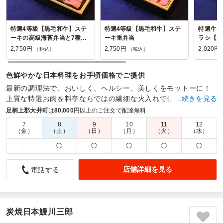
特選4等級【黒毛和牛】ステ
特選4等級【黒毛和牛】ステ
特選牛ロ
ーキの高級海苔弁当と7種の
ーキ重弁当
ラシ【弁
副菜【彩り御膳】
2,750円
2,750円
2,020円
（税込）
（税込）
色鮮やかな日本料理をお手頃価格でご提供
最新の調理法で、おいしく、ヘルシー、美しくをモットーに！
上質な特選お肉を料亭ならではの繊細な火入れで仕上げます。
…続きを見る
足柄上郡大井町
は
80,000円
以上のご注文で配達無料
商品数：
20
締切日時：
1日前10:00
価格帯：
1,360円～5,775円
配達時間：
6:00～17:00
7
8
9
10
11
12
（金）
（土）
（日）
（月）
（火）
（水）
－
◯
◯
◯
◯
◯
時間ギリギリ配達が遅く。。。ドキドキした。
4.0
日本ストライカー(株)
店舗詳細を見る
電話する
説明会時のお弁当として。。お茶付き予算内で彩が良く、年
配のお客様多くて胃にやさしいお弁当を探していました。一
つ一つが細かくいろんな味をたくさん楽しめますし見た目も
彩華やかさも喜んでくれるかなって考えながら今回のお弁当
炭焼日本鰻川三郎
にたどり着きましたが満足です。