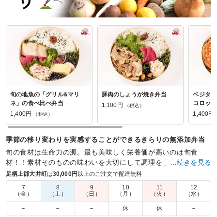
旬の地魚の「グリル&マリ
豚肉のしょうが焼き弁当
ベジタリ
ネ」の食べ比べ弁当
コロッケ
1,100円
（税込）
1,400円
1,400円
（税込）
季節の移り変わりを実感することができるきらりの無添加弁当
旬の食材は生命力の源。最も美味しく栄養価が高いのは旬食
材！！素材そのものの味わいを大切にして調理をしたオーガニ
…続きを見る
ック弁当をお楽しみください。
足柄上郡大井町
は
30,000円
以上のご注文で配達無料
7
8
9
10
11
12
商品数：
12
締切日時：
2日前17:00
価格帯：
1,100円～1,600円
（金）
（土）
（日）
（月）
（火）
（水）
配達時間：
9:30～17:00
－
－
－
休
休
－