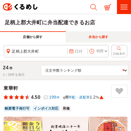
足柄上郡大井町に弁当配達できるお店
店舗から探す
弁当から探す
足柄上郡大井町
日付
詳細条件
24
件
1～
20
件を表示
東華軒
4.50
199
1.2
早配・遅配率
%
件
帳票電子発行可
インボイス対応
和食