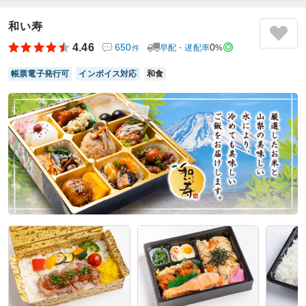
た。ちょうどよかったのですが、
大盛の付箋は張らないでおいてほしかったです。
和い寿
ご利用シーン：
会議・セミナー
›
会議
4.46
650
0
早配・遅配率
%
件
参加者の年齢：
40代～50代
男女比：
男性多め
神奈川県海老名市上郷
2026/02/25
帳票電子発行可
インボイス対応
和食
やまなし富士の口コミをもっと見る