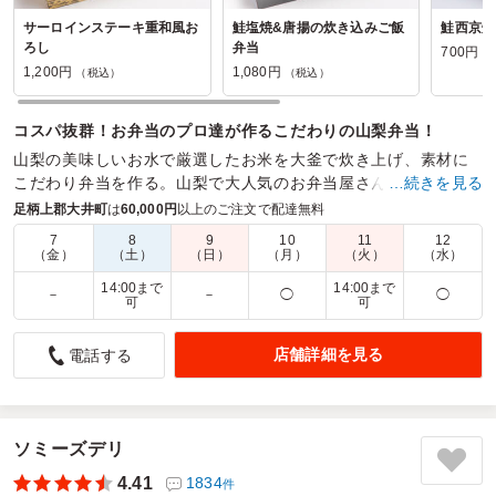
サーロインステーキ重和風お
鮭塩焼&唐揚の炊き込みご飯
鮭西京焼
ろし
弁当
700円
（
1,200円
1,080円
（税込）
（税込）
コスパ抜群！お弁当のプロ達が作るこだわりの山梨弁当！
山梨の美味しいお水で厳選したお米を大釜で炊き上げ、素材に
こだわり弁当を作る。山梨で大人気のお弁当屋さんです。様々
…続きを見る
な農家から食材を調達し、多種多様なお弁当を用意しました。
足柄上郡大井町
は
60,000円
以上のご注文で配達無料
7
8
9
10
11
12
商品数：
64
締切日時：
2日前23:45
価格帯：
700円～2,700円
（金）
（土）
（日）
（月）
（火）
（水）
配達時間：
9:00～17:00
14:00まで
14:00まで
－
－
◯
◯
可
可
おかずたっぷりで大満足でした。
店舗詳細を見る
電話する
4.0
いすゞ自動車首都圏（株）1S+5S推進部
今回も研修用にこのお弁当を注文しました。ブリの照り焼き
とロースカツのWメインがしっかり満足感を出してくれて、
若いメンバーにも大好評。味も見た目も安定感があり、「こ
ソミーズデリ
れいいね」と声が上がるほど。場の雰囲気も明るくなりまし
た。
4.41
1834
件