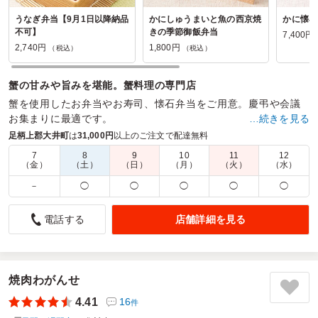
うなぎ弁当【9月1日以降納品
かにしゅうまいと魚の西京焼
かに懐石
不可】
きの季節御飯弁当
7,400円
2,740円
1,800円
（税込）
（税込）
蟹の甘みや旨みを堪能。蟹料理の専門店
蟹を使用したお弁当やお寿司、懐石弁当をご用意。慶弔や会議
お集まりに最適です。
…続きを見る
足柄上郡大井町
は
31,000円
以上のご注文で配達無料
商品数：
15
締切日時：
2日前17:00
価格帯：
1,600円～7,400円
配達時間：
10:30～20:00
7
8
9
10
11
12
（金）
（土）
（日）
（月）
（火）
（水）
－
◯
◯
◯
◯
◯
お弁当も対応も満足でした。
4.0
旭化成株式会社 川崎製造所 SP本館 品質管理課
店舗詳細を見る
電話する
今回、社内のランチ会で利用させていただきました。お弁当
は見た目も華やかで、どのおかずも大変美味しく参加者から
も好評でした。
注文後の問い合わせにも親切かつ迅速に対応していただき、
焼肉わがんせ
アレルギー食材の確認や当日の受け渡し方法の変更にも柔軟
4.41
16
件
に対応していただいたため、安心して利用することができま