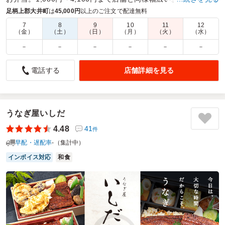
持頂ける価格構成でご注文をお待ちしております
足柄上郡大井町
は
45,000円
以上のご注文で配達無料
7
8
9
10
11
12
商品数：
27
締切日時：
2日前15:00
価格帯：
980円～3,800円
（金）
（土）
（日）
（月）
（火）
（水）
配達時間：
10:00～18:00
－
－
－
－
－
－
大好評でした！
店舗詳細を見る
電話する
5.0
武蔵生越高等学校
会議後の昼食会用に発注しました。野球応援の関係で直前ま
で数量が確定できませんでしたが、増減にも丁寧に対応して
いてだけました。
うなぎ屋いしだ
丁寧に梱包、保冷され、指定時間に間に合うよう届けていた
4.48
41
件
だけました。
早配・遅配率
-（集計中）
さすがロケ弁グランプリチャンピオンだけあり、フタを開け
た瞬間に期待が高まる美味しそうなお弁当が現れました。
インボイス対応
和食
お肉も柔らかく、ボリュームもそこそこあり老若男女問わず
あらゆる年齢層から大好評でした。
今回はDXカルビでしたが次回は違うお弁当にも挑戦させてい
ただきます。
ご利用シーン：
懇親会
›
懇親会
参加者の年齢：
不明
男女比：
男性多め