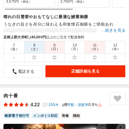
3,575円
2,750円
（税込）
（税込）
晴れの日需要やおもてなしに最適な鰻重御膳
うなぎの旨さを存分に味わえる和食懐石御膳をご堪能あれ
…続きを見る
商品数：
20
締切日時：
1日前10:00
価格帯：
1,804円～7,150円
足柄上郡大井町
は
80,000円
以上のご注文で配達無料
配達時間：
6:00～17:00
7
8
9
10
11
12
（金）
（土）
（日）
（月）
（火）
（水）
内容がとてもよかったです
－
◯
◯
◯
◯
◯
4.0
ノーベルファーマ株式会社
勉強会のお客さん昼食用で利用しました。女性が中心であっ
店舗詳細を見る
電話する
たので、量よりも中身重視でしたがとても評判が良かったで
す。男性には少し物足りなかったかもしれませんが、内容的
に非常にコスパがよいと思いました。配送の方も丁寧に対応
いただきありがとうございました。
肉十番
4.22
155
0.8
早配・遅配率
%
件
ご利用シーン：
会議・セミナー
›
勉強会
参加者の年齢：
30代～40代
男女比：
女性多め
帳票電子発行可
インボイス対応
和食
焼肉
千葉県市原市五井
2026/06/18