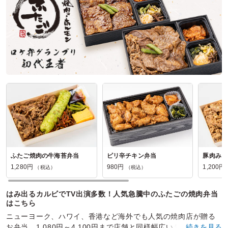
ふたご焼肉の牛海苔弁当
ピリ辛チキン弁当
豚肉みそ
1,280円
980円
1,200円
（税込）
（税込）
はみ出るカルビでTV出演多数！人気急騰中のふたごの焼肉弁当
はこちら
ニューヨーク、ハワイ、香港など海外でも人気の焼肉店が贈る
お弁当。1,080円～4,100円まで店舗と同様幅広いお客様にご支
…続きを見る