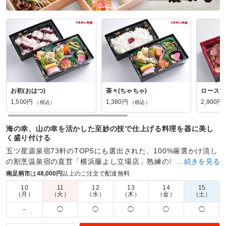
お初(おはつ)
茶々(ちゃちゃ)
ロースト
1,500円
1,380円
2,900円
（税込）
（税込）
海の幸、山の幸を活かした至妙の技で仕上げる料理を器に美し
く盛り付ける
五ツ星源泉宿73軒のTOP5にも選出された、100%厳選かけ流し
の割烹温泉宿の直営「横浜藤よし立場店」熟練の料理人が織り
…続きを見る
なす四季山海の料理をお楽しみください。
南足柄市
は
48,000円
以上のご注文で配達無料
10
11
12
13
14
15
商品数：
22
締切日時：
1日前18:00
価格帯：
1,380円～3,440円
（月）
（火）
（水）
（木）
（金）
（土）
配達時間：
9:30～18:00
－
◯
◯
◯
◯
◯