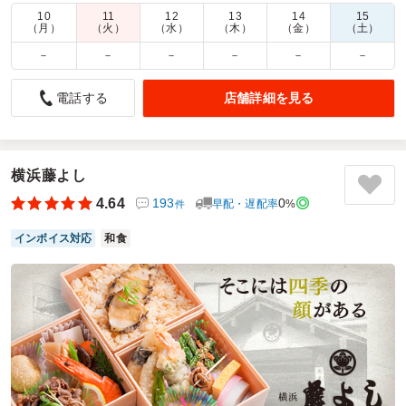
す。
10
11
12
13
14
15
（月）
（火）
（水）
（木）
（金）
（土）
商品数：
35
締切日時：
1日前13:00
価格帯：
900円～2,000円
配達時間：
9:30～18:00
－
－
－
－
－
－
店舗詳細を見る
電話する
ボリュームもありで、男性陣にも好評
4.5
第一三共株式会社
会議のお弁当用に注文しました。ボリュームもあって、男性
陣に好評でした。
横浜藤よし
4.64
193
0
早配・遅配率
%
件
ご利用シーン：
会議・セミナー
›
ランチミーティング
参加者の年齢：
50代～60代
男女比：
男女混合
インボイス対応
和食
神奈川県平塚市四之宮
2026/07/27
鎌倉ごぜんの口コミをもっと見る