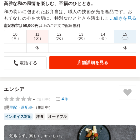
高雅な和の風情を楽しむ、至福のひととき。
和の装いに包まれたお弁当は、職人の技術が光る逸品です。お
もてなしの心を大切に、特別なひとときを演出します。
…続きを見る
南足柄市
は
50,000円
以上のご注文で配達無料
商品数：
65
締切日時：
2日前12:00
価格帯：
972円～4,320円
配達時間：
8:00～19:00
10
11
12
13
14
15
（月）
（火）
（水）
（木）
（金）
（土）
－
休
－
－
－
休
美味しかった
5.0
参天製薬株式会社
店舗詳細を見る
電話する
季節の副菜と焼肉弁当をいただきました。メインの焼肉は肉
の旨味と程よい甘辛い味付けがご飯によく合い、最後まで飽
きずに美味しく食べることができました。また、副菜には季
節感があり、彩りも豊かで栄養バランスが考えられていると
エンシア
感じました。ボリュームも十分で満足感が高く、午後の活力
-
4
件
（集計中）
につながるお弁当でした。また頼みたいです。
早配・遅配率
-（集計中）
ご利用シーン：
イベント運営
›
説明会
インボイス対応
洋食
オードブル
参加者の年齢：
40代～50代
男女比：
女性多め
神奈川県川崎市中原区下小田中
2026/08/05