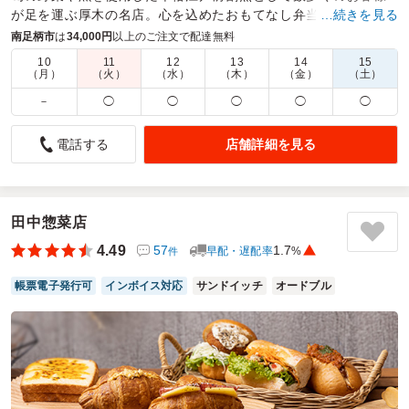
が足を運ぶ厚木の名店。心を込めたおもてなし弁当をお届けい
…続きを見る
たします。
南足柄市
は
34,000円
以上のご注文で配達無料
10
11
12
13
14
15
商品数：
8
締切日時：
1日前12:00
価格帯：
2,160円～3,500円
（月）
（火）
（水）
（木）
（金）
（土）
配達時間：
11:30～23:00
－
◯
◯
◯
◯
◯
接待で利用しましたが、華やかな見た目で良かったです
店舗詳細を見る
電話する
5.0
株式会社LIXIL
エリアで検索しこちらにサイトにたどり着きました。用途と
してお客様との接待で利用しました。前々日での手配でした
が対応いただきとても助かりました。サイトがランキングに
田中惣菜店
なっているため見やすいです。配送もしっかり時間内に配送
4.49
57
1.7
早配・遅配率
%
件
いただきスムーズに受け取り出来ました。
帳票電子発行可
インボイス対応
サンドイッチ
オードブル
ご利用シーン：
－
参加者の年齢：
－
男女比：
－
神奈川県厚木市恩名
2025/03/28
旬の郷の口コミをもっと見る