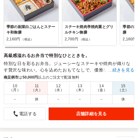
季節の副菜白ごはんとステー
ステーキ焼肉亭焼肉重とグリ
季節の副
キ和御膳
ルチキン御膳
膳
2,160円
2,700円
2,160円
（税込）
（税込）
高級感溢れるお弁当で特別なひとときを。
特別な日を彩るお弁当。ジューシーなステーキや焼肉が織りな
す贅沢な味わい。心を込めたおもてなしで、優雅なひとときを
…続きを見る
お楽しみください。
南足柄市
は
50,000円
以上のご注文で配達無料
10
11
12
13
14
15
商品数：
13
締切日時：
2日前12:00
価格帯：
2,160円～3,240円
（月）
（火）
（水）
（木）
（金）
（土）
配達時間：
8:00～19:00
－
休
－
－
－
休
とても良いお弁当でした
店舗詳細を見る
電話する
5.0
参天製薬株式会社
季節の副菜白ごはんと焼肉御膳は、焼肉のしっかりした味付
けと白ごはんの相性が良く、最後まで満足感を持って食べら