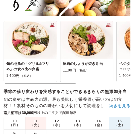
旬の地魚の「グリル&マリ
豚肉のしょうが焼き弁当
ベジタリ
ネ」の食べ比べ弁当
コロッケ
1,100円
（税込）
1,400円
1,400円
（税込）
季節の移り変わりを実感することができるきらりの無添加弁当
旬の食材は生命力の源。最も美味しく栄養価が高いのは旬食
材！！素材そのものの味わいを大切にして調理をしたオーガニ
…続きを見る
ック弁当をお楽しみください。
南足柄市
は
30,000円
以上のご注文で配達無料
10
11
12
13
14
15
商品数：
12
締切日時：
2日前17:00
価格帯：
1,100円～1,600円
（月）
（火）
（水）
（木）
（金）
（土）
配達時間：
9:30～17:00