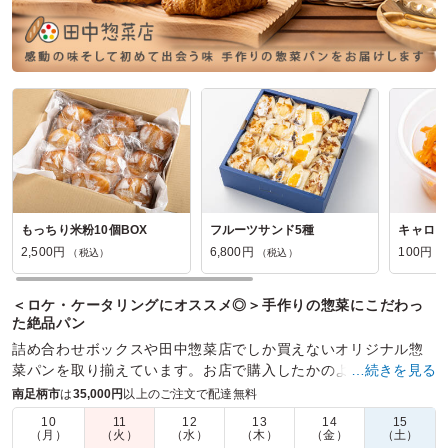
もっちり米粉10個BOX
フルーツサンド5種
キャロッ
2,500円
6,800円
100円
（税込）
（税込）
（
＜ロケ・ケータリングにオススメ◎＞手作りの惣菜にこだわっ
た絶品パン
詰め合わせボックスや田中惣菜店でしか買えないオリジナル惣
菜パンを取り揃えています。お店で購入したかのようなオリジ
…続きを見る
ナルの青い袋にパンを詰め、お届けします。
南足柄市
は
35,000円
以上のご注文で配達無料
10
11
12
13
14
15
商品数：
39
締切日時：
2日前16:00
価格帯：
100円～1,200円
（月）
（火）
（水）
（木）
（金）
（土）
配達時間：
8:00～19:00