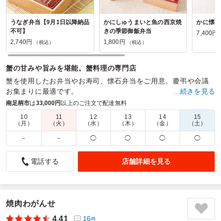
うなぎ弁当【9月1日以降納品
かにしゅうまいと魚の西京焼
かに懐石
不可】
きの季節御飯弁当
7,400円
2,740円
1,800円
（税込）
（税込）
蟹の甘みや旨みを堪能。蟹料理の専門店
蟹を使用したお弁当やお寿司、懐石弁当をご用意。慶弔や会議
お集まりに最適です。
…続きを見る
南足柄市
は
33,000円
以上のご注文で配達無料
商品数：
15
締切日時：
2日前17:00
価格帯：
1,600円～7,400円
配達時間：
10:30～20:00
10
11
12
13
14
15
（月）
（火）
（水）
（木）
（金）
（土）
－
－
◯
◯
◯
◯
大変美味しいと好評でした
5.0
店舗詳細を見る
電話する
少し遠く、分かりにくい場所でしたが、配達時間通りに届け
られ、昼食のお弁当として頂きました。とても美味しいとい
う感想が多くの人から頂戴し、注文して良かったと思いまし
た。弁当の包みもおしゃれで、食べやすく、片付けがしやす
焼肉わがんせ
いものでした。また、機会があれば、注文したいと思いま
4.41
16
件