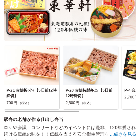
P-21 赤飯折(小) 【5日前12時
P-20 赤飯特製弁当 【5日前
P-4 会
締切】
12時締切】
2,700円
700円
2,500円
（税込）
（税込）
駅弁の老舗が作る仕出し弁当
ロケや会議、コンサートなどのイベントには是非、120年愛され
続ける伝統の味を！！伝統を支える安全衛生管理を徹底したキ
…続きを見る