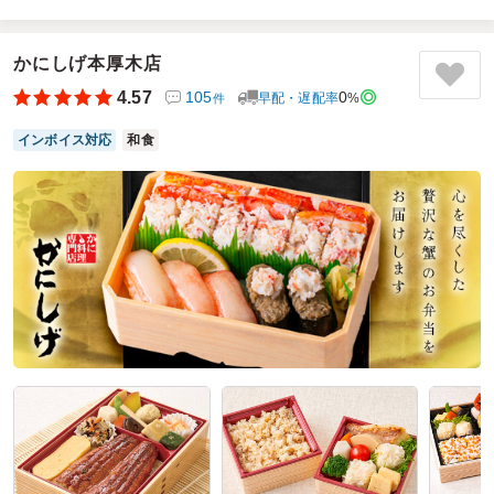
会議用のお弁当の手配で利用しました。掲載されている店舗
数が多く、価格帯やジャンルも幅広いため、参加者や予算に
合わせて選びやすかったです。当日の配送も予定時間どおり
かにしげ本厚木店
で、受け取りまでとてもスムーズでした。注文から配達まで
4.57
105
0
早配・遅配率
%
件
安心して任せられるサービスなので、幹事としても使いやす
く、今後も利用したいと思います。
インボイス対応
和食
ご利用シーン：
従業員差し入れ
参加者の年齢：
30代～40代
男女比：
男女混合
神奈川県横浜市西区南幸
2026/07/15
炭火焼鳥専門店 美食亭の口コミをもっと見る