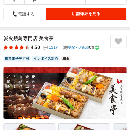
休
休
－
－
－
－
彩り、味共に皆さんに喜ばれるお弁当
店舗詳細を見る
電話する
5.0
伊豆イエス之御霊教会
毎年12月に利用されて頂いています。40食ほどなので5種類
選べる様に食べて貰いますが、オーガニックが喜ばれます。
玄米も普段私が常食してる物と比べても柔らかめなので高齢
炭火焼鳥専門店 美食亭
の方にも安心して食べて貰えます。値段も手頃ですし、宅配
4.50
131
0
早配・遅配率
%
件
なので助かっています。
帳票電子発行可
インボイス対応
和食
ご利用シーン：
懇親会
›
集会
参加者の年齢：
50代～60代
男女比：
女性多め
静岡県伊東市十足
2025/12/28
オーガニック工房きらりの口コミをもっと見る