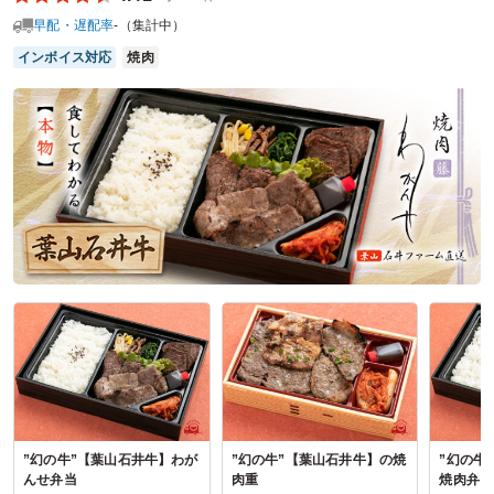
す。
早配・遅配率
-（集計中）
ご利用シーン：
法事・お葬式
›
法事
インボイス対応
焼肉
参加者の年齢：
30代～40代
男女比：
男女混合
神奈川県南足柄市関本
2022/12/12
かにしげ本厚木店の口コミをもっと見る
”幻の牛”【葉山石井牛】わが
”幻の牛”【葉山石井牛】の焼
”幻の牛
んせ弁当
肉重
焼肉弁当