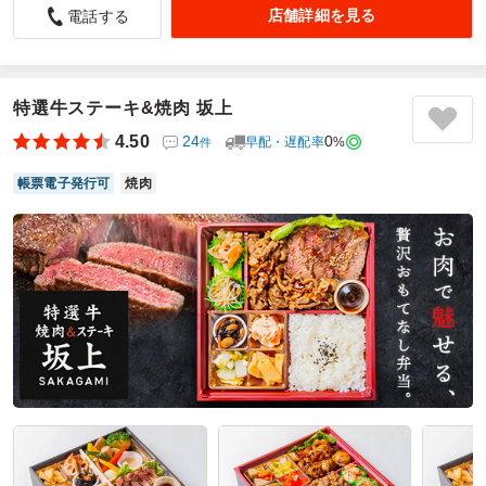
おいしい打ち合わせになりました！
店舗詳細を見る
電話する
5.0
泉ヶ丘幼稚園
近隣のお店で毎年行ってるところですが、職場の暑気払いと
して初めてお願いしました。
天ぷらは当然現地の方が揚げたてではありますが抹茶塩が個
特選牛ステーキ&焼肉 坂上
包装であり、好みの量に出来るのは現地のままですし、手の
4.50
24
0
早配・遅配率
%
件
込んだ煮物などがありがたかったです。
これからに繋がる振り返りという名の暑気払いになりまし
帳票電子発行可
焼肉
た！
ご利用シーン：
－
参加者の年齢：
－
男女比：
－
神奈川県横浜市泉区和泉が丘
2026/07/18
横浜藤よしの口コミをもっと見る