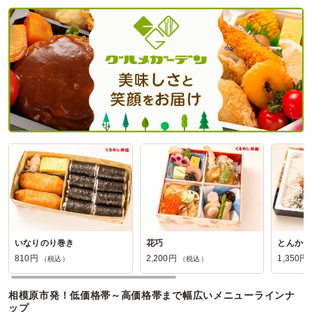
神奈川県南足柄市大雄町
2026/03/26
竜宮庵の口コミをもっと見る
いなりのり巻き
花巧
とんかつ
810円
2,200円
1,350円
（税込）
（税込）
相模原市発！低価格帯～高価格帯まで幅広いメニューラインナ
ップ