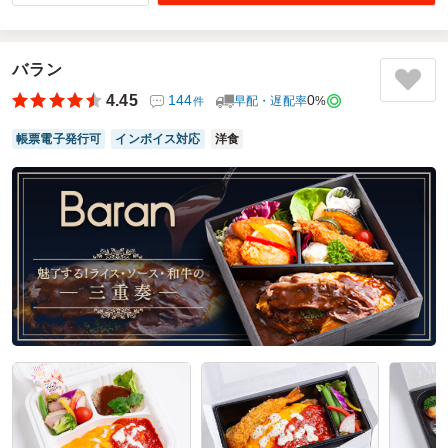
月一会議のお弁当でいつも利用させていただいています。
今年最後ということで、少し豪華にしたいと考え、こちらを
チョイス。
バラン
女性７人、男性1人という構成で、ある程度ボリュームがあ
4.45
144
0
早配・遅配率
%
件
る方が喜ばれる傾向にあります。
ローストビーフはお箸でも簡単に切れるくらいの薄さで、ご
帳票電子発行可
インボイス対応
洋食
飯と一緒に食べるときの配慮がされていると感じました。
牛タンシチューも美味しかったのですが、容器に対して少な
く見えたので0.5減にさせてもらっています。
ご利用シーン：
会議・セミナー
›
会議
参加者の年齢：
40代～50代
男女比：
女性多め
東京都練馬区練馬
2024/12/20
洋食SATOの口コミをもっと見る