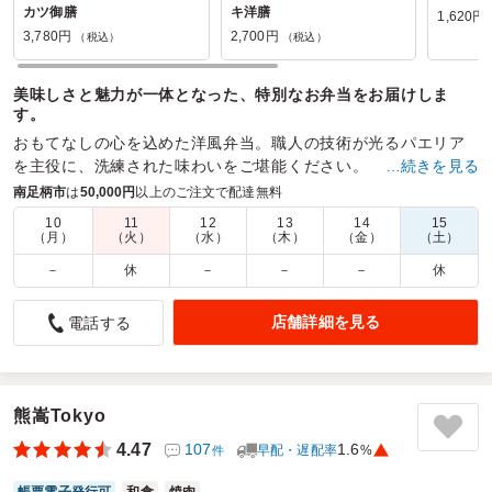
カツ御膳
キ洋膳
1,620円
3,780円
2,700円
（税込）
（税込）
美味しさと魅力が一体となった、特別なお弁当をお届けしま
す。
おもてなしの心を込めた洋風弁当。職人の技術が光るパエリア
を主役に、洗練された味わいをご堪能ください。
…続きを見る
南足柄市
は
50,000円
以上のご注文で配達無料
商品数：
12
締切日時：
2日前12:00
価格帯：
1,620円～3,780円
配達時間：
8:00～19:00
10
11
12
13
14
15
（月）
（火）
（水）
（木）
（金）
（土）
－
休
－
－
－
休
スタッフ全員から美味しかった！の声が出ました。
5.0
H2STATION株式会社 けやき薬局商店街店
店舗詳細を見る
電話する
職場の納涼会用のお弁当として注文させていただきました。
メインとなるお肉の柔らかさにも驚きましたし、彩り豊かな
蒸し野菜などバランスのとれたお弁当で、20代～60代の幅広
い年齢層のスタッフ全員から「美味しかった！」の声が出ま
熊嵩Tokyo
した。
4.47
107
1.6
早配・遅配率
%
件
配送料が無料になる金額も他の候補にしていたお店より低か
ったので、無事に無料にしていただけたのも助かりました。