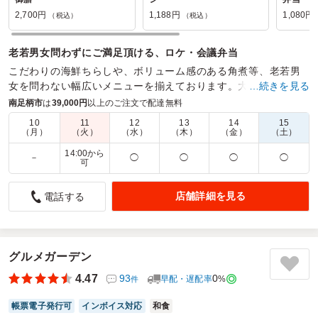
2,700円
1,188円
1,080円
（税込）
（税込）
老若男女問わずにご満足頂ける、ロケ・会議弁当
こだわりの海鮮ちらしや、ボリューム感のある角煮等、老若男
女を問わない幅広いメニューを揃えております。大事な場や会
…続きを見る
議・ロケでもお使いいただけるお弁当となっております。
南足柄市
は
39,000円
以上のご注文で配達無料
10
11
12
13
14
15
商品数：
45
締切日時：
1日前18:00
価格帯：
850円～2,700円
（月）
（火）
（水）
（木）
（金）
（土）
配達時間：
9:30～19:00
14:00から
－
◯
◯
◯
◯
可
二段になっていて豪華でした。
店舗詳細を見る
電話する
4.5
ロケ撮影の夕食として注文しました。頼んだお弁当は二段つ
くりでご飯の上にも錦糸卵とおかずが載っていてとても人気
でした。柔らかあなごのチラシ2段重は他のお弁当屋さんに
グルメガーデン
はあまりないお弁当なので減るのも他の種類より早かった気
がします。彩も綺麗でおすすめのお弁当です。
4.47
93
0
早配・遅配率
%
件
ご利用シーン：
ロケ・撮影
›
ロケ
帳票電子発行可
インボイス対応
和食
参加者の年齢：
30代～40代
男女比：
男性多め