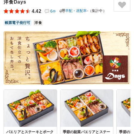
れました。副菜も季節感があり、全体のバランスが取れてい
洋食Days
て、ボリューム感と彩りの両方を楽しめるお弁当でした。お
4.42
6
早配・遅配率
-（集計中）
件
肉の旨みがしっかり感じられ、また食べたいと思える内容で
した。
帳票電子発行可
洋食
ご利用シーン：
イベント運営
›
説明会
参加者の年齢：
40代～50代
男女比：
女性多め
神奈川県川崎市中原区下小田中
2026/06/12
特選牛ステーキ&焼肉 坂上の口コミをもっと見る
パエリアとステーキとポーク
季節の副菜パエリアとステー
季節の副