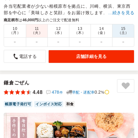
弁当宅配業者が少ない相模原市を拠点に、川崎、横浜、東京西
部を中心に「美味しさと笑顔」をお届け致します。
…続きを見る
南足柄市
は
46,000円
以上のご注文で配達無料
商品数：
21
締切日時：
1日前12:00
価格帯：
810円～3,240円
配達時間：
9:30～19:00
10
11
12
13
14
15
（月）
（火）
（水）
（木）
（金）
（土）
－
－
－
－
－
－
味とボリュームのコスパが良い
4.0
伊勢原蕎麦打ち俱楽部
店舗詳細を見る
電話する
イベントの昼食として注文しました。高齢者が多いので揚げ
物が少なめの焼き魚弁当を選びました。こちらのお弁当屋さ
んは何度か利用していますが、メニューが多いので毎回違う
ものを選べて楽しみです。事前の確認メールも適切で数量変
鎌倉ごぜん
更する場合も安心です。時間通りに届けていただきイベント
4.48
478
0.2
早配・遅配率
%
件
も無事に進行することができました。
帳票電子発行可
インボイス対応
和食
ご利用シーン：
イベント運営
›
イベントスタッフ
参加者の年齢：
60代以上
男女比：
男性多め
神奈川県伊勢原市伊勢原
2026/06/30
グルメガーデンの口コミをもっと見る