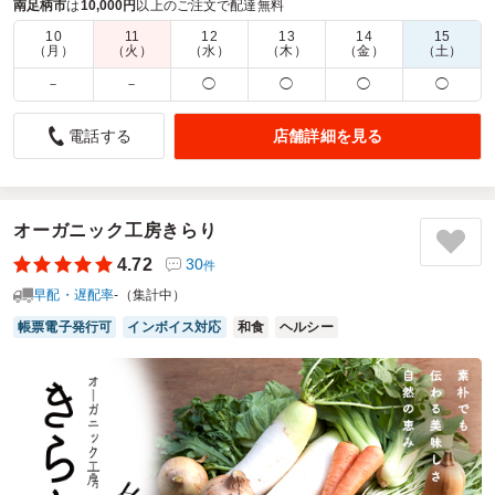
ッチン・食品のみで作っております。
南足柄市
は
10,000円
以上のご注文で配達無料
10
11
12
13
14
15
商品数：
32
締切日時：
2日前12:00
価格帯：
700円～4,850円
（月）
（火）
（水）
（木）
（金）
（土）
配達時間：
9:00～16:00
－
－
◯
◯
◯
◯
安くて美味しい
店舗詳細を見る
電話する
4.0
電話は、なかなか繋がらないので イライラします。ネット
注文の方が 早くできてよかったです。確認の連絡も何度も
してもらいありがたかったです。配達の人も とても良い感
オーガニック工房きらり
じの人で とても良かったです。また、機会があればたのも
4.72
30
件
うと思いました。また、いろんな人に紹介してもいいかな。
早配・遅配率
-（集計中）
ご利用シーン：
－
帳票電子発行可
インボイス対応
和食
ヘルシー
参加者の年齢：
－
男女比：
－
神奈川県南足柄市関本
2025/11/16
東華軒の口コミをもっと見る