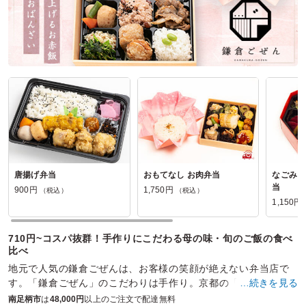
唐揚げ弁当
おもてなし お肉弁当
なごみ 
当
900円
1,750円
（税込）
（税込）
1,150円
710円~コスパ抜群！手作りにこだわる母の味・旬のご飯の食べ
比べ
地元で人気の鎌倉ごぜんは、お客様の笑顔が絶えない弁当店で
す。「鎌倉ごぜん」のこだわりは手作り。京都の「おばんざ
…続きを見る
い」を思わせるメインや副菜の数々を真心こめてお届けしま
南足柄市
は
48,000円
以上のご注文で配達無料