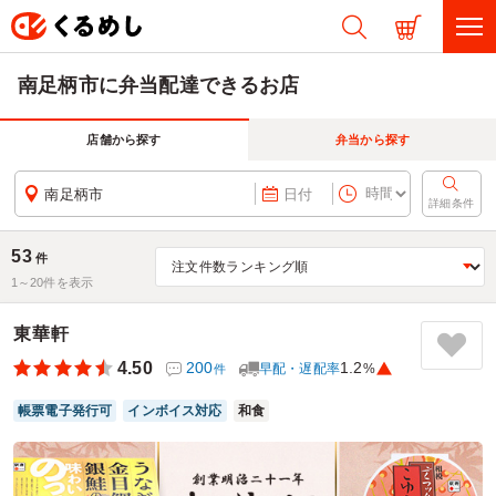
南足柄市に弁当配達できるお店
店舗から探す
弁当から探す
南足柄市
日付
詳細条件
53
件
1～
20
件を表示
東華軒
4.50
200
1.2
早配・遅配率
%
件
帳票電子発行可
インボイス対応
和食