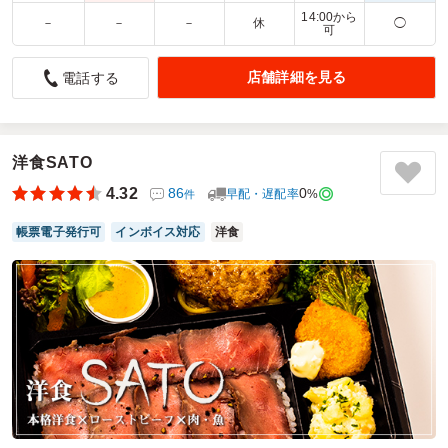
14:00から
－
－
－
休
◯
可
彩りも味もよく好評でした！
店舗詳細を見る
電話する
4.0
株式会社MTG
撮影時のスタッフ朝食用としてサンドイッチを注文いたしま
した。ひとつひとつのサイズがちょうどよく、朝でも食べや
すいボリューム感でした。個包装のようにフィルムで包まれ
洋食SATO
ていたため、スタッフ同士で分けやすく、撮影現場でも扱い
やすかったです。定番の味から少し変わった味まで種類があ
4.32
86
0
早配・遅配率
%
件
り、選ぶ楽しさもありました。忙しい朝の軽食として、とて
もありがたい内容でした。
帳票電子発行可
インボイス対応
洋食
ご利用シーン：
－
参加者の年齢：
20代～30代
男女比：
男女混合
東京都大田区西蒲田
2026/06/17
田中惣菜店の口コミをもっと見る