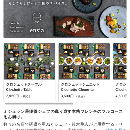
熊嵩Tokyoの口コミをもっと見る
クロシェットターブル
クロシェットシュエット
クロシェ
Clochette Table
Clochette Chouette
Clochet
2,860円
3,600円
4,600円
（税込）
（税込）
ミシュラン星獲得シェフの織り成す本格フレンチのフルコース
をお届け。
数々の名店で研鑽を重ねたシェフ・鈴木剛志がご用意するデリ