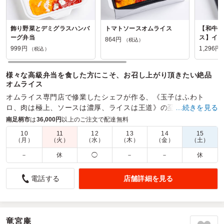
飾り野菜とデミグラスハンバ
トマトソースオムライス
【和牛デ
ーグ弁当
ス】イタ
864円
（税込）
当
999円
1,296円
（税込）
様々な高級弁当を食した方にこそ、お召し上がり頂きたい絶品
オムライス
オムライス専門店で修業したシェフが作る、《玉子はふわト
ロ、肉は極上、ソースは濃厚、ライスは王道》の至極のオムラ
…続きを見る
イスと、オムライスを引き立てる料理を折箱に盛り込みまし
南足柄市
は
36,000円
以上のご注文で配達無料
た。
10
11
12
13
14
15
（月）
（火）
（水）
（木）
（金）
（土）
商品数：
20
締切日時：
1日前13:00
価格帯：
864円～2,160円
配達時間：
8:30～18:00
－
休
◯
－
－
休
店舗詳細を見る
電話する
ひと目見て「美味しそう！」と評判でした
4.5
株式会社Cygames
イベントでの仕出し弁当として利用しましたが、見た目のい
ろどりが大変良く豪華な印象なのでとても好評でした。
竜宮庵