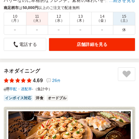
バリーなのに本格的なフレンチ。素材の味わいを引き出すソー
…続きを見る
スとスパイスとのマリアージュをお楽しみください。
南足柄市
は
50,000円
以上のご注文で配達無料
10
11
12
13
14
15
商品数：
6
締切日時：
5日前12:00
価格帯：
2,860円～6,200円
（月）
（火）
（水）
（木）
（金）
（土）
配達時間：
11:30～21:00
－
－
－
－
－
休
先方の記憶にも残り、印象も抜群弁当はコレ
店舗詳細を見る
電話する
5.0
ブリストル・マイヤーズ スクイブ株式会社
初めてお会いし弁当を提供する顧客に対してこのお弁当を利
用。後日、とにかく先方の記憶に残っていたようで、、印象
も良く非常に良かったお弁当でした。事前に電子レンジの有
ネオダイニング
無等も確認しましたが、このお弁当を使う上ではかなり注意
4.69
26
件
が必要な点かと思います。
早配・遅配率
-（集計中）
ご利用シーン：
－
インボイス対応
洋食
オードブル
参加者の年齢：
－
男女比：
－
東京都世田谷区瀬田
2026/05/10
エンシアの口コミをもっと見る