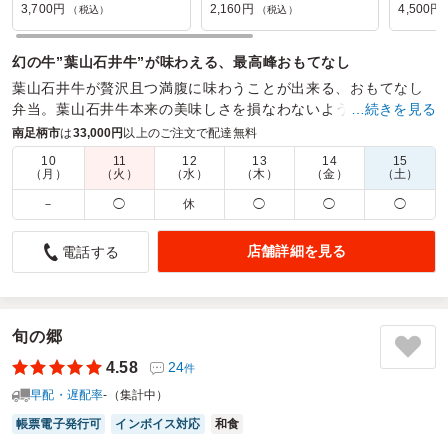
3,700円
2,160円
4,500円
（税込）
（税込）
幻の牛”葉山石井牛”が味わえる、最高峰おもてなし
葉山石井牛が贅沢且つ満腹に味わうことが出来る、おもてなし
弁当。葉山石井牛本来の美味しさを損なわないよう、付け合わ
…続きを見る
せの｢キムチ・ナムル｣も自家製にこだわった美味しさ。
南足柄市
は
33,000円
以上のご注文で配達無料
10
11
12
13
14
15
商品数：
9
締切日時：
1日前14:00
価格帯：
2,160円～4,500円
（月）
（火）
（水）
（木）
（金）
（土）
配達時間：
11:30～19:00
－
◯
休
◯
◯
◯
お肉
店舗詳細を見る
電話する
5.0
株式会社 メディコン
キムチのにおいが強めでしたが、全体的に満足のお弁当でし
た。
ありがとうございました。
旬の郷
4.58
24
件
ご利用シーン：
会議・セミナー
›
勉強会
参加者の年齢：
30代～40代
男女比：
男性多め
早配・遅配率
-（集計中）
神奈川県厚木市水引
2025/07/23
帳票電子発行可
インボイス対応
和食