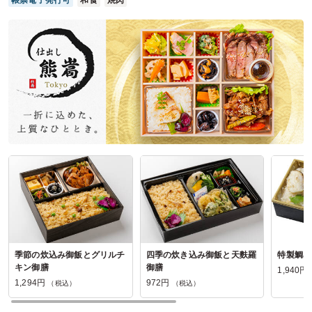
帳票電子発行可
和食
焼肉
配達してくださった方の対応もよかったです。
ご利用シーン：
懇親会
›
納会
参加者の年齢：
40代～50代
男女比：
女性多め
千葉県松戸市常盤平
2026/07/31
洋食Daysの口コミをもっと見る
季節の炊込み御飯とグリルチ
四季の炊き込み御飯と天麩羅
特製鯛め
キン御膳
御膳
1,940円
1,294円
972円
（税込）
（税込）