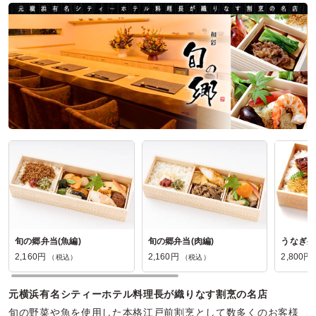
焼肉わがんせの口コミをもっと見る
旬の郷弁当(魚編)
旬の郷弁当(肉編)
うなぎ弁
2,160円
2,160円
2,800円
（税込）
（税込）
元横浜有名シティーホテル料理長が織りなす割烹の名店
旬の野菜や魚を使用した本格江戸前割烹として数多くのお客様