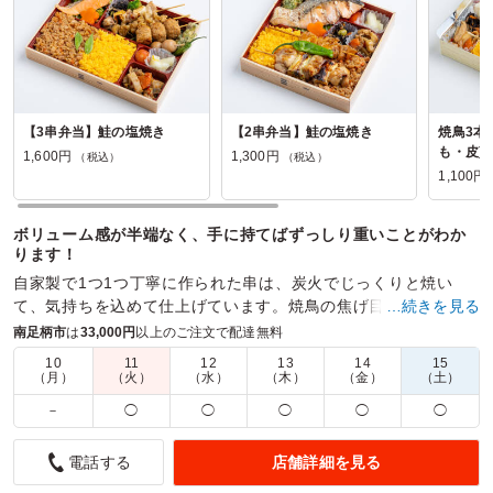
【3串弁当】鮭の塩焼き
【2串弁当】鮭の塩焼き
焼鳥3本
も・皮)
1,600円
1,300円
（税込）
（税込）
1,100円
ボリューム感が半端なく、手に持てばずっしり重いことがわか
ります！
自家製で1つ1つ丁寧に作られた串は、炭火でじっくりと焼い
て、気持ちを込めて仕上げています。焼鳥の焦げ目もおいしさ
…続きを見る
の秘訣です。
南足柄市
は
33,000円
以上のご注文で配達無料
10
11
12
13
14
15
商品数：
20
締切日時：
1日前18:00
価格帯：
1,100円～1,600円
（月）
（火）
（水）
（木）
（金）
（土）
配達時間：
11:30～23:45
－
◯
◯
◯
◯
◯
豊富なお店から選べて配送も安心
店舗詳細を見る
電話する
5.0
株式会社ファインフードシステムズ