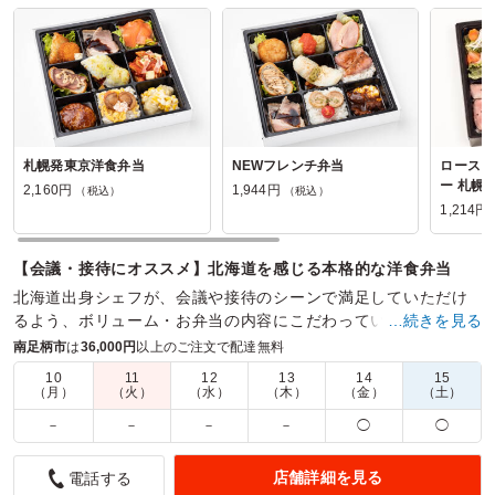
札幌発東京洋食弁当
NEWフレンチ弁当
ロースト
ー 札幌
2,160円
1,944円
（税込）
（税込）
1,214円
【会議・接待にオススメ】北海道を感じる本格的な洋食弁当
北海道出身シェフが、会議や接待のシーンで満足していただけ
るよう、ボリューム・お弁当の内容にこだわっています。「ソ
…続きを見る
ースが味の決め手」のお肉あり、お魚ありの本格洋食弁当。
南足柄市
は
36,000円
以上のご注文で配達無料
10
11
12
13
14
15
商品数：
20
締切日時：
2日前12:00
価格帯：
1,214円～2,700円
（月）
（火）
（水）
（木）
（金）
（土）
配達時間：
9:30～19:00
－
－
－
－
◯
◯
ローストビーフご飯が食べやすく美味しかった
店舗詳細を見る
電話する
4.5
高輪さつき保育園