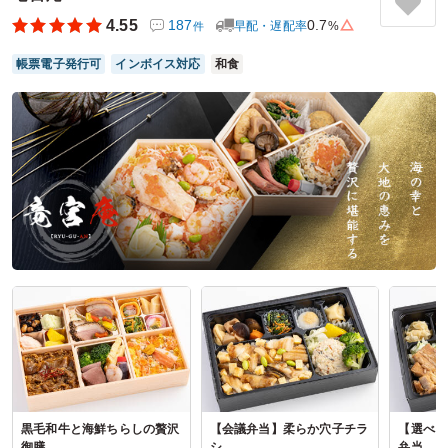
見た目にも味にも高級感があり、お値段は少々張りますがそ
4.55
187
0.7
早配・遅配率
%
件
れに見合う満足度がありました。
ボリュームにも文句無しです。
帳票電子発行可
インボイス対応
和食
強いて言えば、オムライスが冷えた状態だと少し固い部分を
感じたので-0.5しましたが十分美味しいです。
ご利用シーン：
会議・セミナー
›
ワークショップ
参加者の年齢：
20代～30代
男女比：
男女混合
東京都渋谷区南平台町
2026/03/17
バランの口コミをもっと見る
黒毛和牛と海鮮ちらしの贅沢
【会議弁当】柔らか穴子チラ
【選べる
御膳
シ
弁当