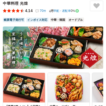
いつもは他のお弁当サイトを使用しているのですが、他サイ
中華料理 光煌
トで扱っていない商品の取り扱いも多く、比較的美味しいお
4.14
70
0
早配・遅配率
%
件
店の商品を多く取り扱われているように思います。
帳票電子発行可
インボイス対応
中華・韓国
オードブル
ご利用シーン：
会議・セミナー
›
勉強会
参加者の年齢：
40代～50代
男女比：
男女混合
神奈川県横浜市瀬谷区目黒町
2023/02/15
鮨ダイニング いづみの口コミをもっと見る