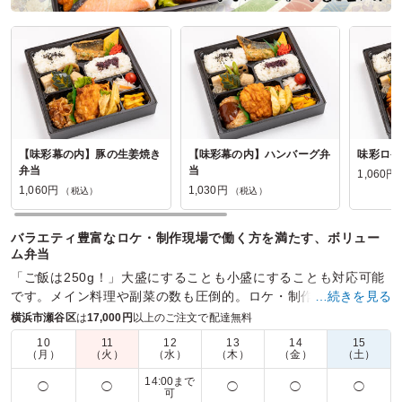
【味彩幕の内】豚の生姜焼き
【味彩幕の内】ハンバーグ弁
味彩ロケ
弁当
当
1,060円
1,060円
1,030円
（税込）
（税込）
バラエティ豊富なロケ・制作現場で働く方を満たす、ボリュー
ム弁当
「ご飯は250g！」大盛にすることも小盛にすることも対応可能
です。メイン料理や副菜の数も圧倒的。ロケ・制作現場でのお
…続きを見る
食事として喜んでいただけるようお弁当を作っています。
横浜市瀬谷区
は
17,000円
以上のご注文で配達無料
10
11
12
13
14
15
商品数：
42
締切日時：
1日前12:00
価格帯：
720円～1,390円
（月）
（火）
（水）
（木）
（金）
（土）
配達時間：
10:30～19:00
14:00まで
◯
◯
◯
◯
◯
可