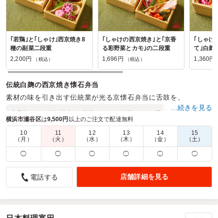
｢若鶏｣と｢しゃけ｣西京焼き8
｢しゃけの西京焼き｣と｢京香
｢しゃけ
種の副菜二段重
る彩野菜とカモ｣の二段重
て｣白麹
当
2,200円
1,696円
1,360円
（税込）
（税込）
伝統白麹の西京焼き懐石弁当
素材の味を引き出す伝統業が光る京懐石弁当に舌鼓を。
…続きを見る
商品数：
12
締切日時：
1日前10:00
価格帯：
1,360円～2,360円
横浜市瀬谷区
は
9,500円
以上のご注文で配達無料
配達時間：
6:00～17:00
10
11
12
13
14
15
（月）
（火）
（水）
（木）
（金）
（土）
彩りが美しい
◯
◯
◯
◯
◯
◯
5.0
配送の状態、時間も申し分なくとても丁寧に対応してくださ
店舗詳細を見る
電話する
いました。お弁当は丁寧な盛り付けでお野菜の飾り切りがキ
レイでした。会社の女子のランチ会で利用させていただきま
した。少し小ぶりかな？と思いましたが、しっかりお腹いっ
ぱいになりました。男性には少し物足りないかもしれないで