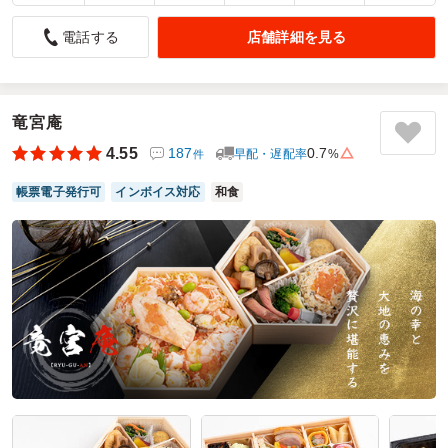
唐揚げが大きくすばらしい
店舗詳細を見る
電話する
5.0
「唐揚げが大きくて素晴らしいだけでなく、外はカリッと中
はジューシーな絶妙な揚げ加減で、噛むたびに旨味が広がる
至福の一品。ボリューム感も満点で、食べ応えがしっかりあ
竜宮庵
りながらもしつこくない味付けが魅力的。付け合わせの副菜
とのバランスも良く、ご飯との相性も抜群。食べるたびに満
4.55
187
0.7
早配・遅配率
%
件
足感が得られる、クオリティの高いお弁当。見た目にも食欲
をそそる盛り付けで、最後の一口まで楽しめる、心もお腹も
帳票電子発行可
インボイス対応
和食
満たされる極上のお弁当！
ご利用シーン：
ロケ・撮影
›
スタジオ撮影
参加者の年齢：
20代～30代
男女比：
男性多め
神奈川県横浜市瀬谷区卸本町
2025/02/20
味彩ロケ弁ファクトリーの口コミをもっと見る