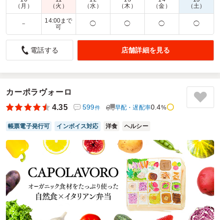
（月）
（火）
（水）
（木）
（金）
（土）
14:00まで
－
◯
◯
◯
◯
喜んでもらえました。
可
4.0
株式会社エムズワークス
店舗詳細を見る
電話する
遠方よりお越しいただいたお客様に喜んでいただいたので。
良かったと思います。御飯が少ないかと思って大盛にしまし
た。ちょうどよかったのですが、
大盛の付箋は張らないでおいてほしかったです。
カーポラヴォーロ
ご利用シーン：
会議・セミナー
›
会議
4.35
599
0.4
早配・遅配率
%
件
参加者の年齢：
40代～50代
男女比：
男性多め
神奈川県海老名市上郷
2026/02/25
帳票電子発行可
インボイス対応
洋食
ヘルシー
やまなし富士の口コミをもっと見る