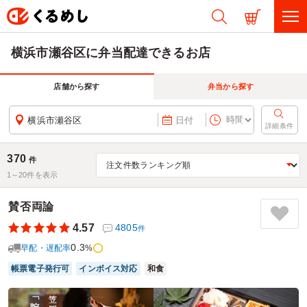
横浜市瀬谷区に弁当配達できるお店
店舗から探す
弁当から探す
横浜市瀬谷区
日付
詳細条件
370
件
1～
20
件を表示
賛否両論
4.57
4805
件
0.3
早配・遅配率
%
帳票電子発行可
インボイス対応
和食