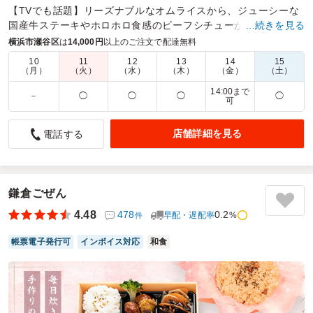
【TVでも話題】リーズナブルなオムライスから、ジューシーな
国産牛ステーキやホロホロ食感のビーフシチューが楽しめる洋
…続きを見る
風御膳や二段重までどんなシーンにも合うお弁当をご用意。
横浜市瀬谷区
は
14,000円
以上のご注文で配達無料
10
11
12
13
14
15
商品数：
34
締切日時：
1日前15:00
価格帯：
648円～3,500円
（月）
（火）
（水）
（木）
（金）
（土）
配達時間：
10:00～16:00
14:00まで
－
◯
◯
◯
◯
可
彩・味共に皆さんから好評の声を頂きました。
店舗詳細を見る
電話する
4.0
日本ロジテム株式会社
部署全体会議で使用させて頂きました。彩や味は大変良く出
席者からは好評を頂ける昼食となりました。ステーキも柔ら
かくパプリカや副菜の味付けも良く満足のお弁当でしたが、
鎌倉ごぜん
大盛で注文しましたが、ご飯の量は少なめで男性陣からした
ら物足りない感じだったと思います。量より質でいけば問題
4.48
478
0.2
早配・遅配率
%
件
のない商品だと思いますがもう少し多くても良かったです。
帳票電子発行可
インボイス対応
和食
ご利用シーン：
会議・セミナー
›
会議
参加者の年齢：
30代～40代
男女比：
男女混合
神奈川県横浜市瀬谷区目黒町
2024/04/15