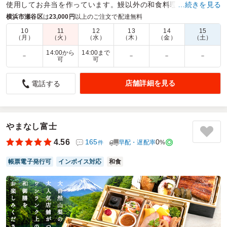
使用してお弁当を作っています。鰻以外の和食料理も取り揃え
…続きを見る
ていますので、鰻が苦手な方も安心してお選びいただけます。
横浜市瀬谷区
は
23,000円
以上のご注文で配達無料
10
11
12
13
14
15
商品数：
25
締切日時：
2日前12:00
価格帯：
1,280円～2,980円
（月）
（火）
（水）
（木）
（金）
（土）
配達時間：
10:00～19:30
14:00から
14:00まで
－
－
－
－
可
可
メインはもちろん、おかずも美味しかった
店舗詳細を見る
電話する
5.0
メインのうなぎや穴子はとても美味しく、また、付け合せの
おかずも美味しかったので、お弁当としてはとても満足度が
高いものでした。配達の方も感じが良くて素敵でした。少し
やまなし富士
贅沢をしたい時のお弁当にはもってこいでオススメです。ま
た機会があったら利用させていただきます。
4.56
165
0
早配・遅配率
%
件
ご利用シーン：
懇親会
›
ランチ会
帳票電子発行可
インボイス対応
和食
参加者の年齢：
30代～40代
男女比：
男女混合
神奈川県横浜市瀬谷区瀬谷
2025/04/27
うなぎ屋いしだの口コミをもっと見る