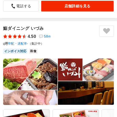
見た目の豪華さもあった
店舗詳細を見る
電話する
5.0
法事の為、初めて利用してみました。
味や体裁も掲載写真で判断しましたが、味も見た目も良かっ
たです。
鮨ダイニング いづみ
お茶も付いていましたので、注文した以外にこちらで準備す
4.50
58
件
る事無く手間がかかりませんでした。
早配・遅配率
-（集計中）
配達時間も予定通りで良かったと思います。
次回また機会があればお願いしたいと思います。
インボイス対応
和食
ご利用シーン：
法事・お葬式
›
法事
参加者の年齢：
40代～50代
男女比：
女性多め
神奈川県横浜市瀬谷区阿久和南
2025/02/24
横浜藤よしの口コミをもっと見る