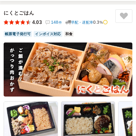
女性に人気でした。
にくとごはん
ご利用シーン：
会議・セミナー
›
ランチミーティング
参加者の年齢：
50代～60代
男女比：
男女混合
4.03
148
0.3
早配・遅配率
%
件
神奈川県平塚市四之宮
2026/07/27
帳票電子発行可
インボイス対応
和食
竜宮庵の口コミをもっと見る