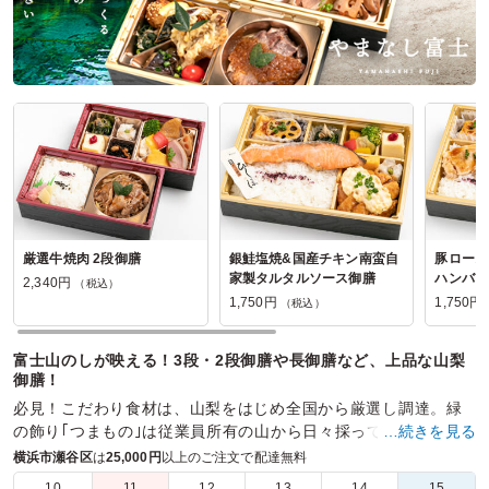
厳選牛焼肉 2段御膳
銀鮭塩焼&国産チキン南蛮自
豚ロース
家製タルタルソース御膳
ハンバー
2,340円
（税込）
1,750円
1,750円
（税込）
富士山のしが映える！3段・2段御膳や長御膳など、上品な山梨
御膳！
必見！こだわり食材は、山梨をはじめ全国から厳選し調達。緑
の飾り｢つまもの｣は従業員所有の山から日々採ってきます！
…続きを見る
横浜市瀬谷区
は
25,000円
以上のご注文で配達無料
商品数：
30
締切日時：
2日前23:45
価格帯：
1,750円～4,320円
配達時間：
9:00～17:00
10
11
12
13
14
15