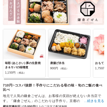
黄色い看板の口コミをもっと見る
味彩 (あじさい) 豚の生姜焼
唐揚げ弁当
おもてな
き＆サバの味噌煮
900円
1,750円
（税込）
1,150円
（税込）
710円~コスパ抜群！手作りにこだわる母の味・旬のご飯の食べ
比べ
地元で人気の鎌倉ごぜんは、お客様の笑顔が絶えない弁当店で
す。「鎌倉ごぜん」のこだわりは手作り。京都の「おばんざ
…続きを見る
い」を思わせるメインや副菜の数々を真心こめてお届けしま
横浜市瀬谷区
は
15,000円
以上のご注文で配達無料