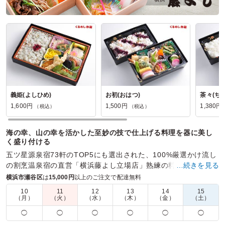
義姫(よしひめ)
お初(おはつ)
茶々(ち
1,600円
1,500円
1,380円
（税込）
（税込）
海の幸、山の幸を活かした至妙の技で仕上げる料理を器に美し
く盛り付ける
五ツ星源泉宿73軒のTOP5にも選出された、100%厳選かけ流し
の割烹温泉宿の直営「横浜藤よし立場店」熟練の料理人が織り
…続きを見る
なす四季山海の料理をお楽しみください。
横浜市瀬谷区
は
15,000円
以上のご注文で配達無料
10
11
12
13
14
15
商品数：
22
締切日時：
1日前18:00
価格帯：
1,380円～3,440円
（月）
（火）
（水）
（木）
（金）
（土）
配達時間：
9:30～18:00
◯
◯
◯
◯
◯
◯