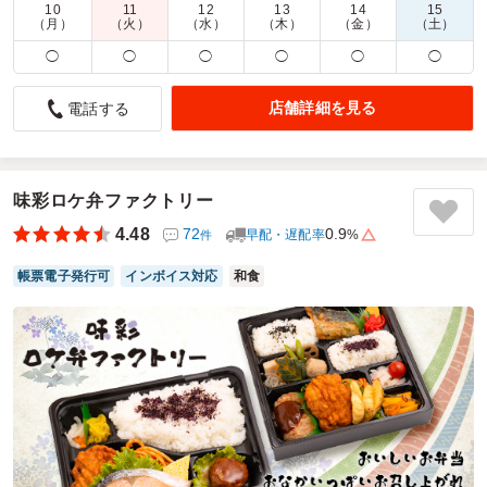
10
11
12
13
14
15
商品数：
32
締切日時：
1日前17:00
価格帯：
740円～1,250円
（月）
（火）
（水）
（木）
（金）
（土）
配達時間：
9:30～18:00
◯
◯
◯
◯
◯
◯
急なロケ！直前まで注文を受け付けていて助かりました！
店舗詳細を見る
電話する
4.0
株式会社いまじん
ロケ地がギリギリまで決まらず、やっと決まったのがロケ前
日・・・
焦ってお弁当の手配をしていた所ここのお弁当は、納品日1
味彩ロケ弁ファクトリー
日前 16:59まで受付をしていて大変助かりました!
4.48
72
0.9
早配・遅配率
%
件
神奈川方面への配送だったので、他のお弁当も候補としてあ
りましたが配送手数料が無料になる金額が高く設定されてお
帳票電子発行可
インボイス対応
和食
り、
困っていたのでそういった意味でも大変助かりました！
ご利用シーン：
ロケ・撮影
›
番組制作
参加者の年齢：
30代～40代
男女比：
男女混合
神奈川県横浜市鶴見区大黒ふ頭
2026/07/20
ワンベントウの口コミをもっと見る