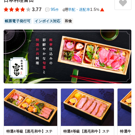
日本料理富田
すが、女子会には適量で大好評でした。
3.77
95
1.5
早配・遅配率
%
件
ご利用シーン：
懇親会
›
ランチ会
帳票電子発行可
インボイス対応
和食
参加者の年齢：
30代～40代
男女比：
女性のみ
神奈川県横浜市瀬谷区二ツ橋町
2025/04/13
京懐石村瀬の口コミをもっと見る
特選4等級【黒毛和牛】ステ
特選4等級【黒毛和牛】ステ
特選牛ロ