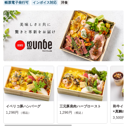
帳票電子発行可
インボイス対応
洋食
中華料理 光煌の口コミをもっと見る
イベリコ豚ハンバーグ
三元豚肩肉ハーブロースト
和牛イチ
×真鯛の
1,296円
1,296円
（税込）
（税込）
コ豚のロ
3,500円
洋風ちら
リンティ