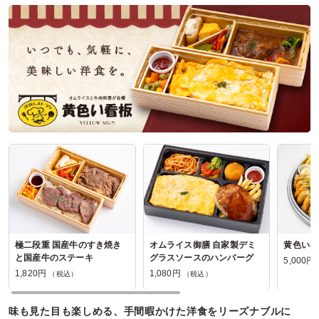
ですが、やはり男性には物足りなさが否めません。
ご利用シーン：
スポーツ
›
スポーツイベント
参加者の年齢：
60代以上
男女比：
男女混合
神奈川県藤沢市鵠沼東
2025/03/28
たべる菜デリの口コミをもっと見る
極二段重 国産牛のすき焼き
オムライス御膳 自家製デミ
黄色い看
と国産牛のステーキ
グラスソースのハンバーグ
5,000円
1,820円
1,080円
（税込）
（税込）
味も見た目も楽しめる、手間暇かけた洋食をリーズナブルに