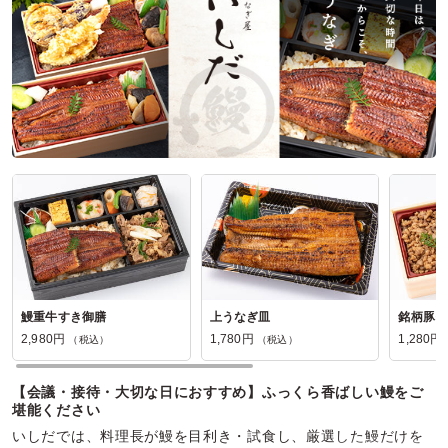
神奈川県横浜市瀬谷区阿久和西
2026/07/28
トゥアンビの口コミをもっと見る
鰻重牛すき御膳
上うなぎ皿
銘柄豚そ
2,980円
1,780円
1,280円
（税込）
（税込）
【会議・接待・大切な日におすすめ】ふっくら香ばしい鰻をご
堪能ください
いしだでは、料理長が鰻を目利き・試食し、厳選した鰻だけを