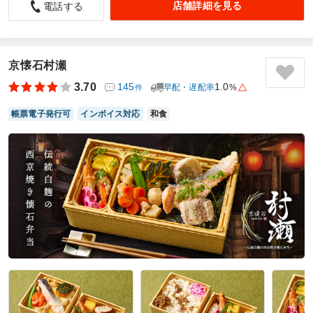
店舗詳細を見る
電話する
4.5
Ａｖｅｖａ株式会社
見た目も華やかで、ボリュームがありながらヘルシーに楽し
めるお弁当でした。特に自家栽培のお野菜が新鮮でとてもお
いしく、一品一品丁寧に作られているのが伝わってきまし
京懐石村瀬
た。彩りも良く、最後まで飽きることなく美味しくいただけ
3.70
145
1.0
早配・遅配率
%
件
ました。また機会があればぜひ注文したいです。
帳票電子発行可
インボイス対応
和食
ご利用シーン：
会議・セミナー
›
会議
参加者の年齢：
40代～50代
男女比：
男性多め
東京都港区芝浦
2026/07/24
カーポラヴォーロの口コミをもっと見る