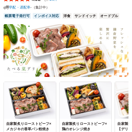
理がうまくできておらず未発注だったことが判明。いろいろ
早配・遅配率
-（集計中）
調べて電話で問い合わせをしたところ、受注を受けてくださ
り大変に助かりました。男性スタッフには少しボリューム感
帳票電子発行可
インボイス対応
洋食
サンドイッチ
オードブル
があるものを、女性スタッフにも喜んでいただけるものをと
「特選若鶏大葉チーズかつ重」「ヘルシー豆腐ハンバーグの
ロコモコ弁当」「粗挽きハンバーグのロコモコ弁当」の3種
類を注文しました。また何かイベントがある際には利用させ
ていただきたいと思いました。
ご利用シーン：
イベント運営
›
イベントスタッフ
参加者の年齢：
20代～30代
男女比：
男性多め
神奈川県横浜市瀬谷区阿久和西
2026/03/12
にくとごはんの口コミをもっと見る
自家製炙りローストビーフ×
自家製炙りローストビーフ×
自家製炙
メカジキの香草パン粉焼き
鶏のオレンジ焼き
【デリご