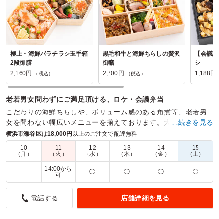
極上・海鮮バラチラシ玉手箱
黒毛和牛と海鮮ちらしの贅沢
【会議弁
2段御膳
御膳
シ
2,160円
2,700円
1,188円
（税込）
（税込）
老若男女問わずにご満足頂ける、ロケ・会議弁当
こだわりの海鮮ちらしや、ボリューム感のある角煮等、老若男
女を問わない幅広いメニューを揃えております。大事な場や会
…続きを見る
議・ロケでもお使いいただけるお弁当となっております。
横浜市瀬谷区
は
18,000円
以上のご注文で配達無料
10
11
12
13
14
15
商品数：
45
締切日時：
1日前18:00
価格帯：
850円～2,700円
（月）
（火）
（水）
（木）
（金）
（土）
配達時間：
9:30～19:00
14:00から
－
◯
◯
◯
◯
可
二重箱がコンパクトで良かった
店舗詳細を見る
電話する
5.0
第一三共株式会社
彩も良く、二重箱でコンパクトの割にはボリュームもあり、