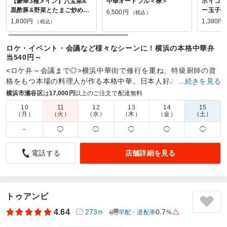
【豪華3種メイン】八宝菜&
中華オードブル＜禄＞
ホイコー
黒酢豚&野菜とたまご炒め弁
ー玉子炒
6,500円
（税込）
当
1,800円
1,380円
（税込）
ロケ・イベント・会議など様々なシーンに！横浜の本格中華弁
当540円～
<ロケ弁～会議まで◎>横浜中華街で修行を重ね、特級厨師の資
格をもつ本場の料理人が作る本格中華。日本人好みの味付け
…続きを見る
で、
横浜市瀬谷区
は
17,000円
以上のご注文で配達無料
10
11
12
13
14
15
商品数：
42
締切日時：
2日前18:00
価格帯：
580円～2,700円
（月）
（火）
（水）
（木）
（金）
（土）
配達時間：
9:30～21:30
－
◯
◯
◯
◯
◯
お野菜が多く女性にも好評でした
店舗詳細を見る
電話する
4.0
株式会社ジャムスタジオ
バランス感あり良かったです。
ご利用シーン：
－
トゥアンビ
参加者の年齢：
－
男女比：
－
4.64
273
0.7
早配・遅配率
%
東京都中央区勝どき
2026/07/31
件