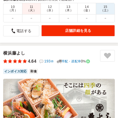
す。
10
11
12
13
14
15
（月）
（火）
（水）
（木）
（金）
（土）
商品数：
35
締切日時：
1日前13:00
価格帯：
900円～2,000円
配達時間：
9:30～18:00
－
－
－
－
－
－
店舗詳細を見る
電話する
華やかで先生たちにも高評価でした
5.0
園の行事ではじめて利用させてもらいました。口コミも良
く、検討した結果こちらにお願いしました。事前の連絡も受
横浜藤よし
付直後だけでなく直近にもしっかりとあって安心しました。
4.64
193
0
早配・遅配率
%
件
そして領収書の個別も可能で助かりました。華やかでいろい
ろな種類が入っていたので参加者の皆様から高評価をいただ
インボイス対応
和食
きました。配達も丁寧に対応していただけました。
ご利用シーン：
会食・接待
›
会食
参加者の年齢：
不明
男女比：
女性多め
神奈川県横浜市瀬谷区阿久和西
2025/01/23
鎌倉ごぜんの口コミをもっと見る