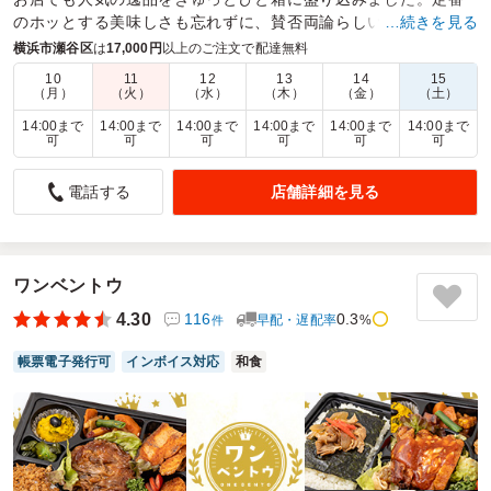
のホッとする美味しさも忘れずに、賛否両論らしい遊び心を散
…続きを見る
りばめた、懐かしいけど新しい 笠原流の特製弁当です。
横浜市瀬谷区
は
17,000円
以上のご注文で配達無料
10
11
12
13
14
15
商品数：
16
締切日時：
1日前09:00
価格帯：
1,620円～9,800円
（月）
（火）
（水）
（木）
（金）
（土）
配達時間：
10:00～14:00
14:00まで
14:00まで
14:00まで
14:00まで
14:00まで
14:00まで
可
可
可
可
可
可
メインのお肉も副菜もとっても美味しかったです。
店舗詳細を見る
電話する
5.0
ビーアシスト株式会社
配送も丁寧に対応いただきました。ありがとうございまし
た。
ワンベントウ
ご利用シーン：
クリスマス会
参加者の年齢：
20代～30代
男女比：
男性多め
4.30
116
0.3
早配・遅配率
%
件
神奈川県横浜市瀬谷区北町
2021/12/25
帳票電子発行可
インボイス対応
和食
賛否両論の口コミをもっと見る