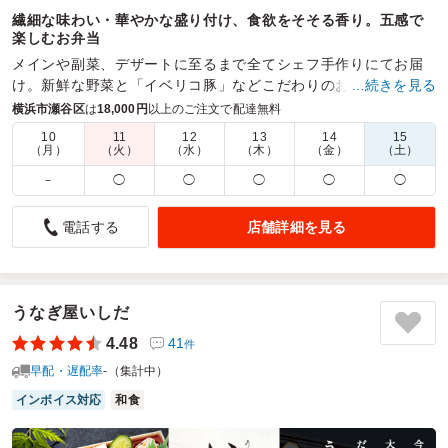
繊細な味わい・華やかな盛り付け、食欲をそそる香り。五感で
楽しむお弁当
メインや副菜、デザートに至るまで全てシェフ手作りにてお届
け。新鮮な野菜と「イベリコ豚」などこだわりのお肉のうまみ
…続きを見る
を味わって頂ける本格フレンチ×スペインのお弁当。
横浜市瀬谷区
は
18,000円
以上のご注文で配達無料
10
11
12
13
14
15
商品数：
24
締切日時：
2日前20:00
価格帯：
300円～3,500円
（月）
（火）
（水）
（木）
（金）
（土）
配達時間：
9:00～21:00
－
◯
◯
◯
◯
◯
彩りも味も楽しめるお弁当でした！
店舗詳細を見る
電話する
5.0
今回初めて注文しました。ご飯はパエリアを選びましたが、
彩りが華やかで見た目から楽しめるお弁当でした。海鮮の旨
味が感じられるパエリアと、彩り豊かな副菜の一品一品が美
うなぎ屋いしだ
味しく、最後まで飽きずに楽しめました。トゥアンビ特製の
4.48
41
件
クラシックプリンも合わせて注文しましたが、食後のデザー
早配・遅配率
-（集計中）
トまで楽しめる満足度の高いお弁当でした。
インボイス対応
和食
ご利用シーン：
ロケ・撮影
›
ロケ
参加者の年齢：
30代～40代
男女比：
男性多め