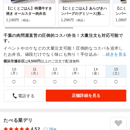
【にくとごはん】特選牛すき
【にくとごはん】あらびきハ
【にくと
焼き オールスター肉弁当
ンバーグのデミソース[彩り
ンバーグ
弁当幕の内]
み幕の内
1,180円
1,296円
1,080円
（税込）
（税込）
千葉の肉問屋直営の圧倒的コスパ弁当！大量注文も対応可能で
す。
イベントやロケなどの大量注文可能！圧倒的なコスパを追求し
たお弁当。値段だけでなく味にも拘り！手仕込みの唐揚げや定
…続きを見る
番の生姜焼きなどもラインナップ！
横浜市瀬谷区
は
9,500円
以上のご注文で配達無料
10
11
12
13
14
15
商品数：
38
締切日時：
1日前10:00
価格帯：
864円～1,404円
（月）
（火）
（水）
（木）
（金）
（土）
配達時間：
6:00～17:00
◯
◯
◯
◯
◯
◯
急な発注相談にもかかわらず丁寧且つ速やかに対応いただ
店舗詳細を見る
電話する
きました
4.0
イベントのサポートの方々向けに発注させていただきまし
た。直前になりお弁当の注文が完了していないことが判明
たべる菜デリ
し、他のサイトから発注したつもりだったのですが、支払処
4.52
26
件