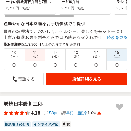
ーキの高級海苔弁当と7種の
ーキ重弁当
ラシ【弁
副菜【彩り御膳】
2,750円
2,750円
2,020円
（税込）
（税込）
色鮮やかな日本料理をお手頃価格でご提供
最新の調理法で、おいしく、ヘルシー、美しくをモットーに！
上質な特選お肉を料亭ならではの繊細な火入れで仕上げます。
…続きを見る
横浜市瀬谷区
は
9,500円
以上のご注文で配達無料
商品数：
20
締切日時：
1日前10:00
価格帯：
1,360円～5,775円
配達時間：
6:00～17:00
10
11
12
13
14
15
（月）
（火）
（水）
（木）
（金）
（土）
◯
◯
◯
◯
◯
◯
時間ギリギリ配達が遅く。。。ドキドキした。
4.0
日本ストライカー(株)
店舗詳細を見る
電話する
説明会時のお弁当として。。お茶付き予算内で彩が良く、年
配のお客様多くて胃にやさしいお弁当を探していました。一
つ一つが細かくいろんな味をたくさん楽しめますし見た目も
彩華やかさも喜んでくれるかなって考えながら今回のお弁当
炭焼日本鰻川三郎
にたどり着きましたが満足です。
4.18
58
1.6
早配・遅配率
%
件
ご利用シーン：
会議・セミナー
›
勉強会
帳票電子発行可
インボイス対応
和食
参加者の年齢：
40代～50代
男女比：
女性多め