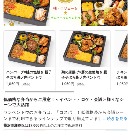
ハンバーグ×鮭の塩焼き 親子
鶏の唐揚げ×豚の生姜焼き 親
チキン南
そぼろ幕ノ内ベントウ
子そぼろ幕ノ内ベントウ
ぼろ幕ノ
1,050円
1,050円
1,050円
（税込）
（税込）
低価格な弁当からご用意！＜イベント・ロケ・会議＞様々なシ
ーンで大活躍
ワンベントウのお弁当は、「コスパ」！低価格帯から会議シー
ンまで利用できるラインナップで取り揃えています。満足度の
…続きを見る
高さでお弁当界のNo.1を目指しています。
横浜市瀬谷区
は
17,000円
以上のご注文で配達無料