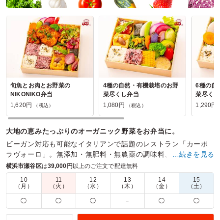
旬魚とお肉とお野菜の
4種の自然・有機栽培のお野
6種の自
NIKONIKO弁当
菜尽くし弁当
菜尽くし
1,620円
1,080円
1,290円
（税込）
（税込）
大地の恵みたっぷりのオーガニック野菜をお弁当に。
ビーガン対応も可能なイタリアンで話題のレストラン「カーポ
ラヴォーロ」。無添加・無肥料・無農薬の調味料、食材を厳選
…続きを見る
した自然食料理のお弁当を提供しております。
横浜市瀬谷区
は
39,000円
以上のご注文で配達無料
10
11
12
13
14
15
商品数：
19
締切日時：
1日前09:30
価格帯：
1,080円～2,700円
（月）
（火）
（水）
（木）
（金）
（土）
配達時間：
10:30～19:00
◯
◯
◯
－
◯
◯
自家栽培野菜がたっぷり楽しめるヘルシーなお弁当