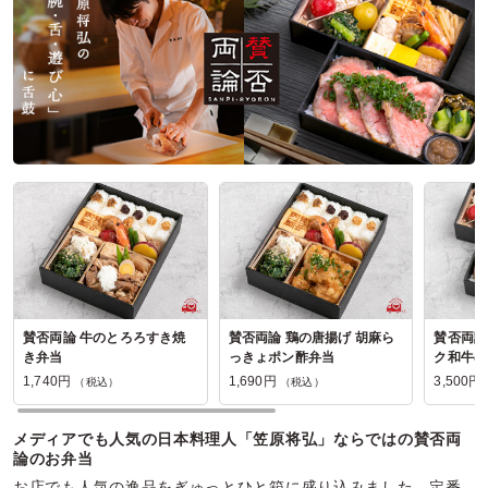
賛否両論 牛のとろろすき焼
賛否両論 鶏の唐揚げ 胡麻ら
賛否両論
き弁当
っきょポン酢弁当
ク和牛の
焼き
1,740円
1,690円
3,500円
（税込）
（税込）
メディアでも人気の日本料理人「笠原将弘」ならではの賛否両
論のお弁当
お店でも人気の逸品をぎゅっとひと箱に盛り込みました。定番