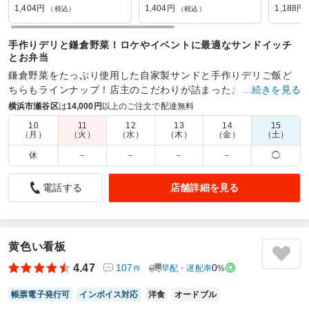
1,404円
1,404円
1,188円
（税込）
（税込）
手作りデリと鎌倉野菜！ロケやイベントに最適なサンドイッチ
とお弁当
鎌倉野菜をたっぷり使用した自家製サンドと手作りデリご飯ど
ちらもラインナップ！店主のこだわりが詰まったお弁当を是非
…続きを見る
お召し上がりください。ロケやイベントなどに最適です。
横浜市瀬谷区
は
14,000円
以上のご注文で配達無料
10
11
12
13
14
15
商品数：
23
締切日時：
3日前20:00
価格帯：
1,188円～3,500円
（月）
（火）
（水）
（木）
（金）
（土）
配達時間：
10:00～15:00
休
－
－
－
－
◯
量・見た目の女性向き
店舗詳細を見る
電話する
4.0
神奈川卓球協議会
初めてのフレンチ系のこちらを注文致しました。お値段は良
心的です。参加者それぞれに選らんで頂ける様に、３種類注
文しました。まず弁当の中身が見えず○○弁当だけの情報しか
黄色い看板
なく、複数の時は不便さがありました。後弁当箱が大きくワ
4.47
107
0
早配・遅配率
%
件
クワクし開けましたが、期待よりは量が少なめ。弁当半分が
ご飯に主品が乗っており、後の半分はおしゃれな野菜のソテ
帳票電子発行可
インボイス対応
洋食
オードブル
ーがこじんまりと入っていました。薄味で女性には良かった