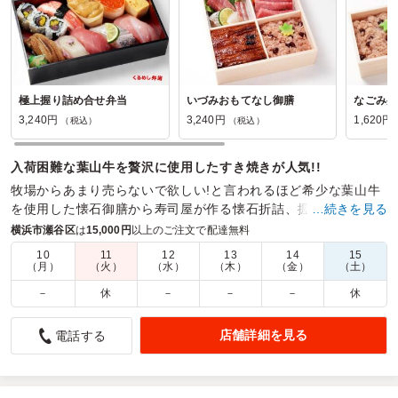
極上握り詰め合せ弁当
いづみおもてなし御膳
なごみ弁
3,240円
3,240円
1,620円
（税込）
（税込）
入荷困難な葉山牛を贅沢に使用したすき焼きが人気!!
牧場からあまり売らないで欲しい!と言われるほど希少な葉山牛
を使用した懐石御膳から寿司屋が作る懐石折詰、握り寿司など
…続きを見る
お客様のご要望に応える幅広いラインナップがウリです☆
横浜市瀬谷区
は
15,000円
以上のご注文で配達無料
10
11
12
13
14
15
商品数：
19
締切日時：
2日前17:00
価格帯：
1,620円～3,240円
（月）
（火）
（水）
（木）
（金）
（土）
配達時間：
11:00～18:00
－
休
－
－
－
休
取引先顧客のお気にいり
店舗詳細を見る
電話する
4.0
アステラス製薬株式会社
取引先の顧客に、こちらで扱っているお弁当がおいしいと教
えていただき初めて利用しました。