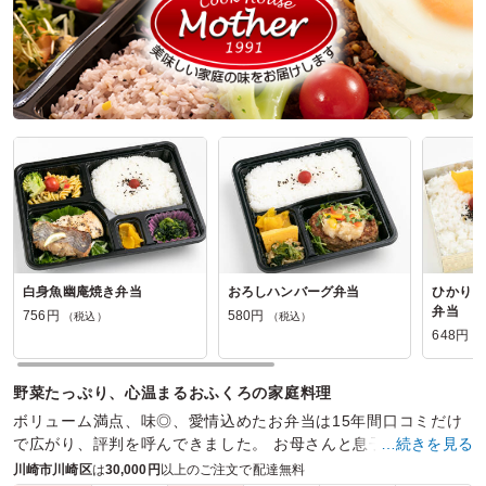
麹町フレンチの口コミをもっと見る
白身魚幽庵焼き弁当
おろしハンバーグ弁当
ひかり 
弁当
756円
580円
（税込）
（税込）
648円
（
野菜たっぷり、心温まるおふくろの家庭料理
ボリューム満点、味◎、愛情込めたお弁当は15年間口コミだけ
で広がり、評判を呼んできました。 お母さんと息子、嫁の3人
…続きを見る
で本物の家庭の味をお届けいたします。
川崎市川崎区
は
30,000円
以上のご注文で配達無料