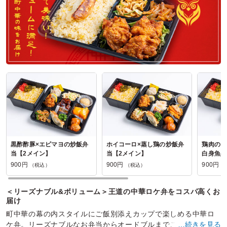
横濱うお時の口コミをもっと見る
黒酢酢豚×エビマヨの炒飯弁
ホイコーロ×蒸し鶏の炒飯弁
鶏肉のカ
当【2メイン】
当【2メイン】
白身魚の
【2メイ
900円
900円
900円
（税込）
（税込）
（
＜リーズナブル&ボリューム＞王道の中華ロケ弁をコスパ高くお
届け
町中華の幕の内スタイルにご飯別添えカップで楽しめる中華ロ
ケ弁。リーズナブルなお弁当からオードブルまでご用意。ロ
…続きを見る