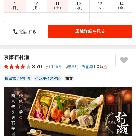
9
10
11
12
13
14
商品数：
66
締切日時：
1日前15:00
価格帯：
540円～1,260円
（日）
（月）
（火）
（水）
（木）
（金）
配達時間：
9:00～18:00
－
－
－
－
－
－
やはり便利でした
店舗詳細を見る
電話する
4.0
株式会社片山組
毎月 ある会議で利用させていただいていますが、大変便利
で美味しいお弁当が食べられ、大変助かっています。
また いろいろなシーンで利用できると考え、他の会議での
京懐石村瀬
利用についても現在検討中です。
3.70
145
1.0
早配・遅配率
%
件
選ぶのが困るくらい種類があり、前回と被らないようにする
ことが大変です。
帳票電子発行可
インボイス対応
和食
ご利用シーン：
会議・セミナー
›
会議
参加者の年齢：
60代以上
男女比：
男性のみ
東京都新宿区新宿
2026/07/23
手作り弁当のマザーの口コミをもっと見る