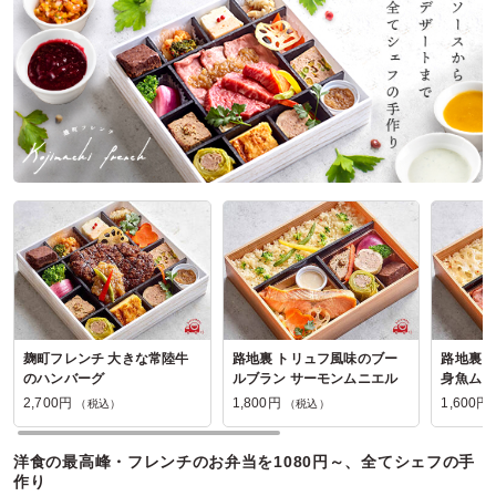
富山湾廻船問屋の口コミをもっと見る
麹町フレンチ 大きな常陸牛
路地裏 トリュフ風味のブー
路地裏 
のハンバーグ
ルブラン サーモンムニエル
身魚ムニ
2,700円
1,800円
1,600円
（税込）
（税込）
洋食の最高峰・フレンチのお弁当を1080円～、全てシェフの手
作り