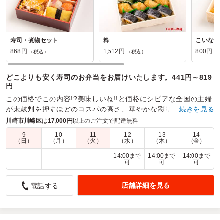
寿司・煮物セット
粋
こいなり
868円
1,512円
800円
（税込）
（税込）
（
どこよりも安く寿司のお弁当をお届けいたします。441円～819
円
この価格でこの内容!?美味しいね!!と価格にシビアな全国の主婦
が太鼓判を押すほどのコスパの高さ、華やかな彩り、伝統の味
…続きを見る
わいが当店最大のウリです。
川崎市川崎区
は
17,000円
以上のご注文で配達無料
9
10
11
12
13
14
商品数：
27
締切日時：
3日前14:00
価格帯：
497円～2,322円
（日）
（月）
（火）
（水）
（木）
（金）
配達時間：
6:30～14:00
14:00まで
14:00まで
14:00まで
－
－
－
可
可
可
彩り豊かで上品な味わい、見た目も楽しめる寿司御膳
店舗詳細を見る
電話する
5.0
株式会社ディーアンドエムホールディングス
配達は時間通りで、対応してくれた配達員の方もとても親切
でした。手毬寿司や巻き寿司は見た目も華やかで味も良く、
特に巻き寿司の具材のバランスが絶妙でした。初めて食べた