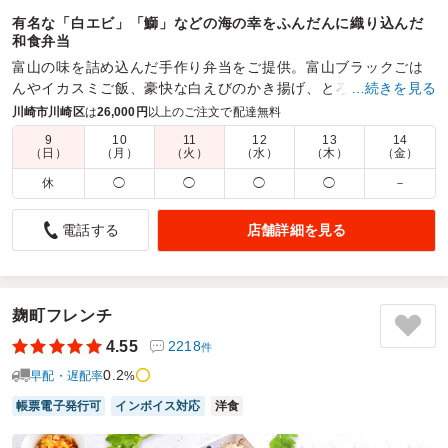
有名な「白エビ」「鰤」などの海の幸をふんだんに織り込んだ
和食弁当
富山の味を詰め込んだ手作り弁当をご提供。富山ブラックごは
んやイカスミご飯、豪快な白えびのかき揚げ、とろろ昆布ご飯
…続きを見る
など、地元出身の店主が腕によりをかけたご飯とおかず
川崎市川崎区
は
26,000円
以上のご注文で配達無料
9
10
11
12
13
14
商品数：
34
締切日時：
1日前15:00
価格帯：
340円～1,630円
（日）
（月）
（火）
（水）
（木）
（金）
配達時間：
4:00～18:00
休
◯
◯
◯
◯
－
ボリュームたっぷりで美味しかった。
店舗詳細を見る
電話する
5.0
株式会社イースト
収録の出演者用お弁当として利用させて頂きました。
ボリュームたっぷりで、いろんな種類のおかずが入っていま
したが、どれも手作りでひとつひとつが美味しかったです。
麹町フレンチ
特に、メインのお魚はふっくらとしていて大満足でした。ま
4.55
2218
件
たぜひ利用させていただきたいと思います。
0.2
早配・遅配率
%
ご利用シーン：
ロケ・撮影
›
収録
帳票電子発行可
インボイス対応
洋食
参加者の年齢：
40代～50代
男女比：
男女混合
東京都江東区青海
2026/07/09