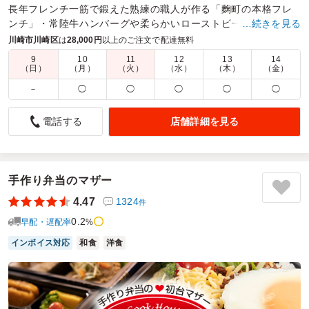
長年フレンチ一筋で鍛えた熟練の職人が作る「麴町の本格フレ
ンチ」・常陸牛ハンバーグや柔らかいローストビーフ等、メイ
…続きを見る
ンのソースから副菜、デザートまでも全て自家製のこだわり店
川崎市川崎区
は
28,000円
以上のご注文で配達無料
9
10
11
12
13
14
商品数：
28
締切日時：
1日前17:00
価格帯：
1,230円～3,700円
（日）
（月）
（火）
（水）
（木）
（金）
配達時間：
10:00～16:00
－
◯
◯
◯
◯
◯
お肉が柔らかい
店舗詳細を見る
電話する
4.0
株式会社HorizonXX
研修用のお弁当で注文しました。
時間を過ぎた受け取りになってしまいましたが、配送の方の
対応はとても良かったです。ただ、電話対応した方の説明や
手作り弁当のマザー
聞き方が高圧的でとても残念な気持ちになりました。（機械
4.47
1324
件
的な感じ）
0.2
総合受付なのか、お弁当は良いのにすごく勿体なく感じまし
早配・遅配率
%
た
インボイス対応
和食
洋食
ご利用シーン：
会議・セミナー
›
研修
参加者の年齢：
30代～40代
男女比：
男性多め
神奈川県川崎市川崎区砂子
2024/04/08