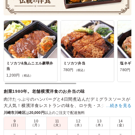
濱福楼の口コミをもっと見る
ミソカツ&魚ムニエル豪華弁
ミソカツ弁当
塩ネギチ
当
780円
780円
（税込）
（
1,200円
（税込）
創業1980年。老舗横濱洋食のお弁当の味
肉汁たっぷりのハンバーグと4日間煮込んだデミグラスソースが
大人気！横濱洋食レストランの味を、ロケ先・スタジオ・会議
…続きを見る
など様々なシーンに併せてお届けいたします。
川崎市川崎区
は
20,000円
以上のご注文で配達無料
9
10
11
12
13
14
商品数：
46
締切日時：
1日前12:00
価格帯：
780円～2,410円
（日）
（月）
（火）
（水）
（木）
（金）
配達時間：
9:30～19:00
－
－
－
－
－
－