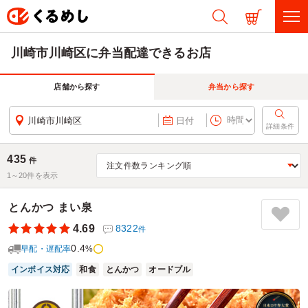
川崎市川崎区に弁当配達できるお店
店舗から探す
弁当から探す
川崎市川崎区
日付
詳細条件
435
件
1～
20
件を表示
とんかつ まい泉
4.69
8322
件
0.4
早配・遅配率
%
インボイス対応
和食
とんかつ
オードブル