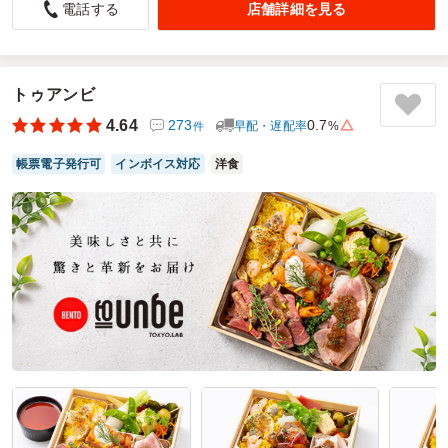
店舗詳細を見る
電話する
5.0
アトラスコプコ株式会社 コンプレッサ事業本部
３日連続のイベント、最終日のランチで利用させていただき
ました。昨年に引き続き２回目です。ダブルメインで、おか
ずとごはんの量とのバランスもよく、参加者にも喜んでもら
トゥアンビ
えました。種類が豊富で、配送も時間通りで大変助かりま
4.64
273
0.7
早配・遅配率
%
件
す。また利用させていただきます。
帳票電子発行可
インボイス対応
洋食
ご利用シーン：
－
参加者の年齢：
－
男女比：
－
神奈川県川崎市川崎区東扇島
2026/03/31
ロケ弁魂の口コミをもっと見る