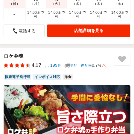
商品数：
16
締切日時：
1日前09:00
価格帯：
1,620円～9,800円
（日）
（月）
（火）
（水）
（木）
（金）
配達時間：
10:00～14:00
14:00まで
14:00まで
14:00まで
14:00まで
14:00まで
－
可
可
可
可
可
思ったより美味しかった
店舗詳細を見る
電話する
4.0
三井住友建設株式会社
社内の会にてお願いしました。お弁当なのでそれ相当のお味
を想定しておりましたが、とても美味しく、お店や料理家の
名前の期待とおりでした。
ロケ弁魂
注文時の対応もキャンセルの発生時もわかりやすく丁寧に対
応してくれました。配送の方も対応がよかったです。
4.17
199
0.7
早配・遅配率
%
件
また機会があれば他の有名店も食べてみたいのでお願いする
と思います。
帳票電子発行可
インボイス対応
洋食
ご利用シーン：
懇親会
›
慰労会
参加者の年齢：
40代～50代
男女比：
男性多め
神奈川県川崎市川崎区塩浜
2025/11/21
賛否両論の口コミをもっと見る