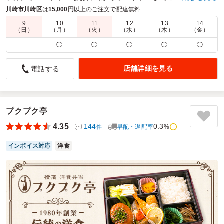
ケ・会議・セミナーなど様々なシチュエーションにオススメ◎
川崎市川崎区
は
15,000円
以上のご注文で配達無料
9
10
11
12
13
14
商品数：
27
締切日時：
1日前17:00
価格帯：
350円～1,150円
（日）
（月）
（火）
（水）
（木）
（金）
配達時間：
9:30～18:00
－
◯
◯
◯
◯
◯
見映えが良くTHE中華という感じがいい
店舗詳細を見る
電話する
4.0
JAセレサ川崎 みなみ支店
お客様との懇親会用に注文しました。見映えがいいのでテー
ブルが豪華になりました。しっかりとした味付けでお酒のあ
てにちょうど良いと思いました。
プクプク亭
自分の口には入りませんでしたが、胡麻団子が人気でした。
4.35
144
0.3
早配・遅配率
%
件
とりわけ用と思われるスプーンは入っていましたが、もう少
し大きめのスプーンがあるといいなともいました。どうして
インボイス対応
洋食
も一口大になっているお料理に比べると残る率が高かったよ
うに思います。
ご利用シーン：
懇親会
›
懇親会
参加者の年齢：
60代以上
男女比：
男性多め
神奈川県川崎市川崎区宮本町
2026/06/09