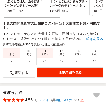
【にくとごはん】あらびきハ
【にくとごはん】あらびきハ
【ハワイ
ンバーグのデミソース[彩り
ンバーグのデミソース[お好
ハンバー
弁当幕の内]
み幕の内弁当]
1,296円
1,080円
864円
（税込）
（税込）
（
千葉の肉問屋直営の圧倒的コスパ弁当！大量注文も対応可能で
す。
イベントやロケなどの大量注文可能！圧倒的なコスパを追求し
たお弁当。値段だけでなく味にも拘り！手仕込みの唐揚げや定
…続きを見る
番の生姜焼きなどもラインナップ！
川崎市川崎区
は
9,500円
以上のご注文で配達無料
9
10
11
12
13
14
商品数：
38
締切日時：
1日前10:00
価格帯：
864円～1,404円
（日）
（月）
（火）
（水）
（木）
（金）
配達時間：
6:00～17:00
－
◯
◯
◯
◯
◯
２時間以上早い到着
店舗詳細を見る
電話する
4.0
お弁当は小さ目。もう少しボリュームがあってもよかった。
味は満足。ただ、生姜焼きもから揚げもすき焼きもメインを
選んだはずが、そのメインが少ないためあまり変化を感じま
横濱うお時
せんでした。
4.55
258
0.8
早配・遅配率
%
件