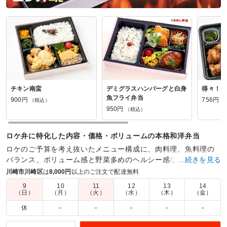
チキン南蛮
デミグラスハンバーグと白身
得々！チ
魚フライ弁当
900円
756円
（税込）
（
950円
（税込）
ロケ弁に特化した内容・価格・ボリュームの本格和洋弁当
ロケのご予算を考え抜いたメニュー構成に、肉料理、魚料理の
バランス、ボリューム感と野菜多めのヘルシー感など業界で求
…続きを見る
められていた理想のお弁当を実現しました。
川崎市川崎区
は
8,000円
以上のご注文で配達無料
9
10
11
12
13
14
商品数：
44
締切日時：
1日前15:00
価格帯：
756円～1,200円
（日）
（月）
（火）
（水）
（木）
（金）
配達時間：
9:00～19:00
休
－
－
－
－
－
彩り、おかずとご飯のバランスが良い