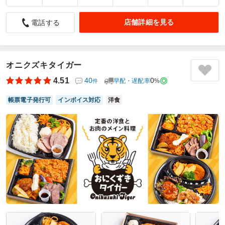
栄養満点！
店舗詳細を見る
電話する
5.0
株式会社原宿サン・アド
撮影時のスタッフ夕食用弁当として注文しました。少し早め
の夕食で遅くまで乗り切ってもらう為には、しかも横浜方面
の撮影となると、、、やはりプクプク亭ですね。安定・安心
オニクズキタイガー
の美味しさでメニューの種類も多く大変助かります！３つ余
4.51
40
0
早配・遅配率
%
件
っていたので撮影後にもいただきました！ご馳走様でした！
帳票電子発行可
インボイス対応
洋食
ご利用シーン：
ロケ・撮影
›
ロケ
参加者の年齢：
30代～40代
男女比：
男女混合
神奈川県川崎市川崎区殿町
2024/07/22
プクプク亭の口コミをもっと見る