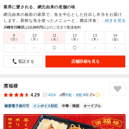
業界に愛される、網元由来の老舗の味
網元由来の板前の家系で、魚を中心とした仕出し弁当をお届け
します。新鮮な魚を使ったメニューと、横浜洋食文化も取り入
…続きを見る
れた和洋折衷の2つを軸に仕立てたこだわりのお弁当です。
川崎市川崎区
は
12,000円
以上のご注文で配達無料
9
10
11
12
13
14
商品数：
19
締切日時：
2日前11:00
価格帯：
950円～1,200円
（日）
（月）
（火）
（水）
（木）
（金）
配達時間：
10:30～18:00
－
－
◯
◯
－
－
参加者にとても好評でした
店舗詳細を見る
電話する
5.0
アトラスコプコ株式会社 コンプレッサ事業本部
社内外のゲストを含むイベントのお昼に利用させていただき
ました。いつも希望の日時まで届けていただき、大変助かっ
ています。揚げ物はほとんどの方が好きですが、量が多すぎ
濱福楼
るわけでもないので重くなく、今回も喜んでいただけまし
4.29
42
0.2
早配・遅配率
%
件
た。またぜひ利用したいと思います。
帳票電子発行可
インボイス対応
中華・韓国
オードブル
ご利用シーン：
－
参加者の年齢：
－
男女比：
－
神奈川県川崎市川崎区東扇島
2025/12/19