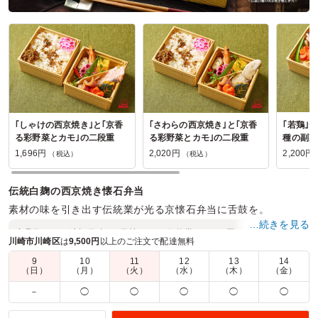
｢しゃけの西京焼き｣と｢京香
｢さわらの西京焼き｣と｢京香
｢若鶏｣
る彩野菜とカモ｣の二段重
る彩野菜とカモ｣の二段重
種の副菜
1,696円
2,020円
2,200円
（税込）
（税込）
伝統白麹の西京焼き懐石弁当
素材の味を引き出す伝統業が光る京懐石弁当に舌鼓を。
…続きを見る
商品数：
12
締切日時：
1日前10:00
価格帯：
1,360円～2,360円
川崎市川崎区
は
9,500円
以上のご注文で配達無料
配達時間：
6:00～17:00
9
10
11
12
13
14
（日）
（月）
（火）
（水）
（木）
（金）
お客様用のお弁当
－
◯
◯
◯
◯
◯
4.0
株式会社アルビオン千葉支店