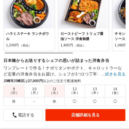
ハラミステーキ ランチボウ
ローストビーフ トリュフ醤
チキンス
ル
油ソース 洋食御膳
ソースラ
1,200円
1,400円
1,080円
（税込）
（税込）
日本橋からお送りするシェフの思いが詰まった洋食弁当
ワンプレートで作る！ナポリタンやポテト、キャロットラぺな
ど定番の洋食弁当をお届け。シェフが1つ1つ丁寧に丹精込めて
…続きを見る
作ったおかずやメインは食べただけで幸せになります！
川崎市川崎区
は
27,000円
以上のご注文で配達無料
9
10
11
12
13
14
商品数：
26
締切日時：
1日前17:00
価格帯：
864円～1,400円
（日）
（月）
（火）
（水）
（木）
（金）
配達時間：
10:30～18:00
休
－
休
◯
◯
◯
種類がとても多くおいしかった
店舗詳細を見る
電話する
5.0
株式会社TBSテレビ
「オニクズキタイガー」のお肉メインの洋食弁当をいただき