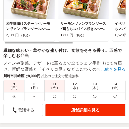
和牛麹漬けステーキ×サーモ
サーモンヴァンブランソース
イベリコ
ンヴァンブランソース×ハー
×鶏ももスパイス焼き×ハーブ
もスパイ
ブローストポーク【クラシッ
ローストポーク【トリプルメ
ストポー
2,160円
1,800円
1,620円
（税込）
（税込）
クプリン付き】
イン】
ン】
繊細な味わい・華やかな盛り付け、食欲をそそる香り。五感で
楽しむお弁当
メインや副菜、デザートに至るまで全てシェフ手作りにてお届
け。新鮮な野菜と「イベリコ豚」などこだわりのお肉のうまみ
…続きを見る
を味わって頂ける本格フレンチ×スペインのお弁当。
川崎市川崎区
は
8,000円
以上のご注文で配達無料
9
10
11
12
13
14
商品数：
24
締切日時：
2日前20:00
価格帯：
300円～3,500円
（日）
（月）
（火）
（水）
（木）
（金）
配達時間：
9:00～21:00
休
－
◯
◯
◯
◯
全部おいしかったです
店舗詳細を見る
電話する
5.0
富士電機株式会社 川崎工場
女性陣だけでのランチミーティングで利用しました。お弁当
箱はコンパクトながら、中身がぎっしり詰まっていて大満足