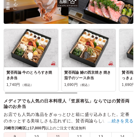
賛否両論 牛のとろろすき焼
賛否両論 鰆の西京焼き 焼き
賛否両論
き弁当
茄子のソース弁当
っきょポ
1,740円
1,690円
1,690円
（税込）
（税込）
メディアでも人気の日本料理人「笠原将弘」ならではの賛否両
論のお弁当
お店でも人気の逸品をぎゅっとひと箱に盛り込みました。定番
のホッとする美味しさも忘れずに、賛否両論らしい遊び心を散
…続きを見る
りばめた、懐かしいけど新しい 笠原流の特製弁当です。
川崎市川崎区
は
17,000円
以上のご注文で配達無料
9
10
11
12
13
14