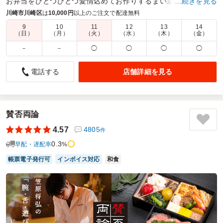
お弁当をひとつひとつ愛情込めてお作りするまい泉のお弁当
…続きを見る
は、ロケや会議・接待など、様々なシーンで大人気です。
川崎市川崎区
は
10,000円
以上のご注文で配達無料
9
10
11
12
13
14
商品数：
38
締切日時：
2日前14:30
価格帯：
194円～2,700円
（日）
（月）
（火）
（水）
（木）
（金）
配達時間：
9:30～18:00
－
－
◯
◯
◯
◯
安定の品質です。
店舗詳細を見る
電話する
4.0
株式会社東日本宇佐美
毎月定例で行われる会議のお弁当としてお願いしました。配
達料の関係でお願い出来る店舗が減っていく中、以前より定
期的にお願いしています。鶏肉が苦手な方が何名かいる中で
賛否両論
安心してお願い出来るおかず内容です。種類も多く味付けも
4.57
4805
件
しっかりしているので今後もお願いすると思います。
0.3
早配・遅配率
%
ご利用シーン：
会議・セミナー
›
会議
帳票電子発行可
インボイス対応
和食
参加者の年齢：
30代～40代
男女比：
男性多め
神奈川県川崎市川崎区東扇島
2026/07/10
とんかつ まい泉の口コミをもっと見る