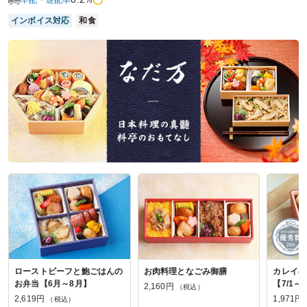
早配・遅配率
%
インボイス対応
和食
鎌倉ごぜんの口コミをもっと見る
ローストビーフと鮑ごはんの
お肉料理となごみ御膳
カレイの
お弁当【6月～8月】
【7/1～8
2,160円
（税込）
で納品不
2,619円
1,971円
（税込）