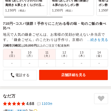
味彩 (あじさい) さわらの柚
味彩 (あじさい) 鶏の唐揚げ
味彩 (あ
庵焼き＆豚ときくらげの玉子
＆豚のおろしポン酢
ポン酢＆
炒め
1,150円
1,150円
1,150円
（税込）
（税込）
710円~コスパ抜群！手作りにこだわる母の味・旬のご飯の食べ
比べ
地元で人気の鎌倉ごぜんは、お客様の笑顔が絶えない弁当店で
す。「鎌倉ごぜん」のこだわりは手作り。京都の「おばんざ
…続きを見る
い」を思わせるメインや副菜の数々を真心こめてお届けしま
川崎市川崎区
は
20,000円
以上のご注文で配達無料
す。
9
10
11
12
13
14
（日）
（月）
（火）
（水）
（木）
（金）
商品数：
35
締切日時：
1日前13:00
価格帯：
900円～2,000円
配達時間：
9:30～18:00
－
－
－
－
－
－
店舗詳細を見る
電話する
5.0
南町町内会
配達の方が場所がわからないも言っていたが
間違えるような住所ではないと思います
なだ万
ご利用シーン：
会食・接待
›
会食
参加者の年齢：
60代以上
男女比：
女性多め
4.68
1103
件
神奈川県川崎市川崎区南町
2024/03/18
0.2