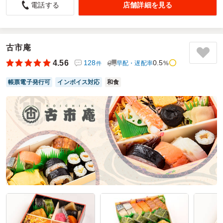
セミナー用お弁当でお願いしました。
店舗詳細を見る
電話する
彩りがとてもよく、見た目から楽しめるお弁当でした。主
菜・副菜のバランスもよく、どのおかずも美味しくいただき
ました。
セミナーの合間にちょうどよいボリュームで、最後まで集中
古市庵
力を保つことができました。
4.56
128
0.5
早配・遅配率
%
件
とてもおいしかったのでお客様に好評でした。
帳票電子発行可
インボイス対応
和食
ご利用シーン：
会議・セミナー
›
セミナー
参加者の年齢：
－
男女比：
女性のみ
千葉県千葉市美浜区中瀬
2026/06/18
京懐石村瀬の口コミをもっと見る