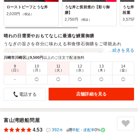
ローストビーフとうな丼
うな丼と筑前煮の【彩り御
うな丼と
膳】
段重
2,020円
（税込）
2,750円
3,575円
（税込）
晴れの日需要やおもてなしに最適な鰻重御膳
うなぎの旨さを存分に味わえる和食懐石御膳をご堪能あれ
…続きを見る
商品数：
20
締切日時：
1日前10:00
価格帯：
1,804円～7,150円
川崎市川崎区
は
9,500円
以上のご注文で配達無料
配達時間：
6:00～17:00
9
10
11
12
13
14
（日）
（月）
（火）
（水）
（木）
（金）
内容がとてもよかったです
－
◯
◯
◯
◯
◯
4.0
ノーベルファーマ株式会社
勉強会のお客さん昼食用で利用しました。女性が中心であっ
店舗詳細を見る
電話する
たので、量よりも中身重視でしたがとても評判が良かったで
す。男性には少し物足りなかったかもしれませんが、内容的
に非常にコスパがよいと思いました。配送の方も丁寧に対応
いただきありがとうございました。
富山湾廻船問屋
4.53
392
0
早配・遅配率
%
件
ご利用シーン：
会議・セミナー
›
勉強会
参加者の年齢：
30代～40代
男女比：
女性多め