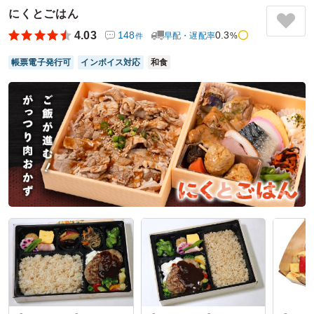
です。それぞれのお料理の味付けも美味しかったです。自分
にくとごはん
で作るお弁当の参考にもなりました。配送の方が近くについ
4.03
148
0.3
早配・遅配率
%
件
たら連絡してくださったのも助かりました。
帳票電子発行可
インボイス対応
和食
ご利用シーン：
会議・セミナー
›
ランチミーティング
参加者の年齢：
40代～50代
男女比：
女性のみ
神奈川県川崎市川崎区田辺新田
2026/07/15
トゥアンビの口コミをもっと見る