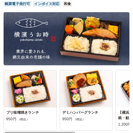
全体としては満足です。
帳票電子発行可
インボイス対応
和食
10：30～の指定に対して8：30とかに来ました。オフィスが
オープンしていなかったらどうするのでしょうね。時間は幅
を利かせているのですから時間通りに来てほしいものです。
ご利用シーン：
イベント運営
›
イベントスタッフ
参加者の年齢：
40代～50代
男女比：
男性多め
神奈川県川崎市川崎区駅前本町
2025/11/25
にくとごはんの口コミをもっと見る
ブリ味噌焼きランチ
デミハンバーグランチ
【横浜蔦
統・鮭の
950円
950円
（税込）
（税込）
1,200円