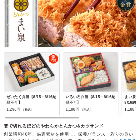
ぜいたく弁当【8/15・8/16納
いろいろ弁当【8/15・8/16納
まい泉重
品不可】
品不可】
8/16納
1,296円
1,188円
1,188円
（税込）
（税込）
箸で切れるほどのやわらかとんかつ&カツサンド
創業昭和40年、厳選素材を使用し、栄養バランス・彩りの良い