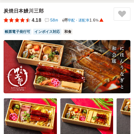
ました。メインのハンバーグは驚くほどジューシーで、噛む
たびに旨味が溢れます。ローストビーフも非常に柔らかく、
炭焼日本鰻川三郎
特製ソースとの相性が抜群。副菜のグリル野菜まで丁寧に作
4.18
58
1.6
早配・遅配率
%
件
られており、最後まで飽きずに完食できました。
名前の通り、お肉好きの胃袋を確実に掴む、ボリュームも味
帳票電子発行可
インボイス対応
和食
も大満足の贅沢なお弁当です！
ご利用シーン：
－
参加者の年齢：
－
男女比：
－
東京都港区赤坂
2026/07/15
オニクズキタイガーの口コミをもっと見る