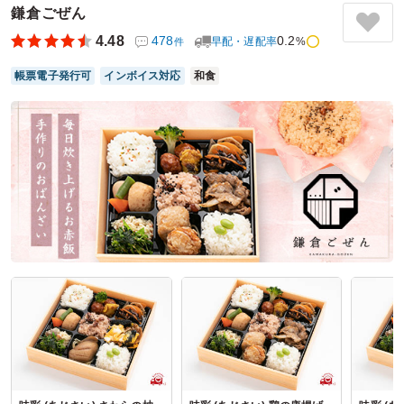
鎌倉ごぜん
ふくさ寿司はやや味が控えめでしたが、全体的に優しい味付
けで上品な印象。ボリュームはほどよく、女性でも無理なく
4.48
478
0.2
早配・遅配率
%
件
完食できますが、男性にはやや物足りないかもしれません。
帳票電子発行可
インボイス対応
和食
ご利用シーン：
－
参加者の年齢：
－
男女比：
－
神奈川県川崎市川崎区日進町
2025/10/20
古市庵の口コミをもっと見る