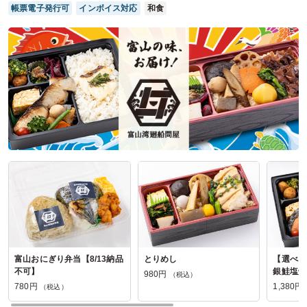
帳票電子発行可
インボイス対応
和食
千葉県市原市五井
2026/06/18
炭焼日本鰻川三郎の口コミをもっと見る
富山おにぎり弁当【8/13納品
とりめし
【選べる
不可】
銀鮭塩焼
980円
（税込）
780円
1,380円
（税込）