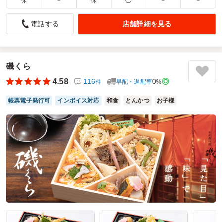
休
－
休
◯
－
－
ありがとうございます
4.0
株式会社アットサウンドカンパニー
店舗詳細を見る
電話する
時間通りの配送ありがとうございます
ご利用シーン：
ロケ・撮影
›
撮影
参加者の年齢：
40代～50代
男女比：
男女混合
磯くら
神奈川県相模原市南区当麻
2026/07/28
4.58
116
0
早配・遅配率
%
件
和粋箱の口コミをもっと見る
帳票電子発行可
インボイス対応
和食
とんかつ
お子様