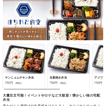
参加者の年齢：
60代以上
男女比：
女性多め
神奈川県相模原市緑区大島
2026/01/29
グルメガーデンの口コミをもっと見る
ヤンニョムチキン弁当
生姜焼き弁当
アジフラ
750円
750円
750円
（税込）
（税込）
（
大量注文可能！イベントやロケなど大歓迎！懐かしい味の宅配
弁当
昔ながらに唐揚げや生姜焼きはもちろん、オリジナルのハチノ