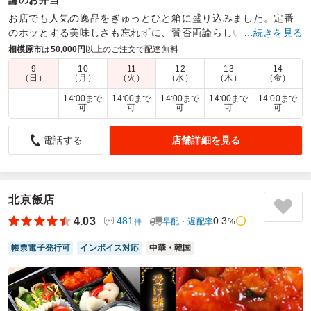
お店でも人気の逸品をぎゅっとひと箱に盛り込みました。定番
のホッとする美味しさも忘れずに、賛否両論らしい遊び心を散
…続きを見る
りばめた、懐かしいけど新しい 笠原流の特製弁当です。
相模原市
は
50,000円
以上のご注文で配達無料
9
10
11
12
13
14
商品数：
16
締切日時：
1日前09:00
価格帯：
1,620円～9,800円
（日）
（月）
（火）
（水）
（木）
（金）
配達時間：
10:00～14:00
14:00まで
14:00まで
14:00まで
14:00まで
14:00まで
－
可
可
可
可
可
さすが！美味しい！
店舗詳細を見る
電話する
5.0
株式会社東横イン 京王線橋本駅北口
名店のお弁当を届けて頂けるのを初めて知りました。
会社のスタッフも大変喜んでいました！
お店にもしばらく行く事が出来ませんでしたが
北京飯店
また美味しいお料理とお酒を飲みに行きたいです！
4.03
481
0.3
早配・遅配率
%
件
ご利用シーン：
会議・セミナー
›
会議
参加者の年齢：
30代～40代
男女比：
女性多め
帳票電子発行可
インボイス対応
中華・韓国
神奈川県相模原市緑区橋本
2022/06/08
賛否両論の口コミをもっと見る