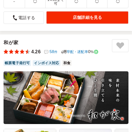
－
◯
◯
◯
◯
可
5.0
プライベートナース
指定時間に届けて下さり、とてもおいしかったです。
店舗詳細を見る
電話する
お値段に見合う内容でした。参加してくださった方からも
すごく豪華なお弁当と高評価で、選んだ自分も嬉しくなりま
した。山梨が作っていると思うと、野菜や檸檬も美味しく食
べれました。次回も注文したいと思います
和が家
ご利用シーン：
イベント
4.26
58
0
早配・遅配率
%
件
参加者の年齢：
50代～60代
男女比：
男女混合
神奈川県相模原市緑区下九沢
2022/12/13
帳票電子発行可
インボイス対応
和食
やまなし富士の口コミをもっと見る