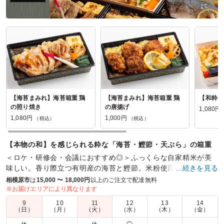
【海苔まみれ】海苔箱重 鶏
【海苔まみれ】海苔箱重 鶏
【和粋】
の照り焼き
の唐揚げ
1,080円
1,080円
1,000円
（税込）
（税込）
【本物の和】を感じられる粋な「海苔・鰹節・天ぷら」の箱重
＜ロケ・研修会・会議におすすめ◎＞ふっくらな自家精米が美
味しい。香り際立つ有明産の海苔と鰹節。米粉使用の軽やかな
…続きを見る
口当たり食感の天ぷら。一品一品のこだわりを一箱に。
相模原市
は
15,000 〜 18,000円
以上のご注文で配達無料
※お届けエリアにより異なります
商品数：
24
締切日時：
1日前16:00
価格帯：
880円～1,620円
9
10
11
12
13
14
配達時間：
8:30～18:00
（日）
（月）
（火）
（水）
（木）
（金）