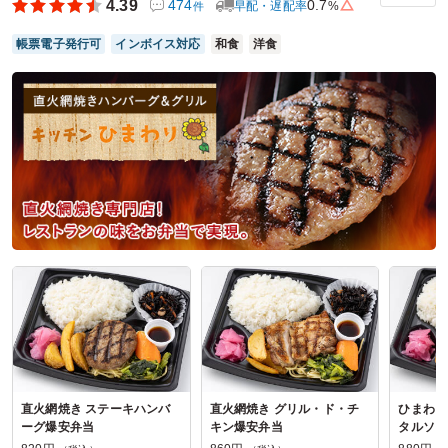
4.39
474
0.7
早配・遅配率
%
件
参加者の年齢：
30代～40代
男女比：
男性多め
神奈川県相模原市中央区淵野辺
2026/06/15
帳票電子発行可
インボイス対応
和食
洋食
味彩ロケ弁ファクトリーの口コミをもっと見る
直火網焼き ステーキハンバ
直火網焼き グリル・ド・チ
ひまわり
ーグ爆安弁当
キン爆安弁当
タルソー