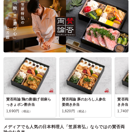
神奈川県相模原市南区下溝
2025/05/22
キッチンひまわりの口コミをもっと見る
賛否両論 鶏の唐揚げ 胡麻ら
賛否両論 豚のおろし人参生
賛否両論
っきょポン酢弁当
姜焼き弁当
き弁当
1,690円
1,620円
1,740円
（税込）
（税込）
メディアでも人気の日本料理人「笠原将弘」ならではの賛否両
論のお弁当