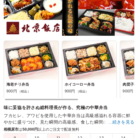
海老チリ弁当
ホイコーロー弁当
肉団子弁
900円
900円
900円
（税込）
（税込）
（
味に妥協を許さぬ総料理長が作る、究極の中華弁当
フカヒレ、アワビを使用した中華弁当は高級感溢れる容器に鮮
やかに盛りつけ、見た瞬間の高級感、食した瞬間の幸福感は会
…続きを見る
議やおもてなしの際に定評を頂いております。
相模原市
は
50,000円
以上のご注文で配達無料