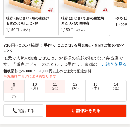
味彩 (あじさい) 鶏の唐揚げ
味彩 (あじさい) 豚の生姜焼
ゆめ 鮭
＆豚のおろしポン酢
き＆サバの味噌煮
1,400円
1,150円
1,150円
（税込）
（税込）
710円~コスパ抜群！手作りにこだわる母の味・旬のご飯の食べ
比べ
地元で人気の鎌倉ごぜんは、お客様の笑顔が絶えない弁当店で
す。「鎌倉ごぜん」のこだわりは手作り。京都の「おばんざ
…続きを見る
い」を思わせるメインや副菜の数々を真心こめてお届けしま
相模原市
は
26,000 〜 31,000円
以上のご注文で配達無料
す。
※お届けエリアにより異なります
9
10
11
12
13
14
商品数：
35
締切日時：
1日前13:00
価格帯：
900円～2,000円
（日）
（月）
（火）
（水）
（木）
（金）
配達時間：
9:30～18:00
◯
－
－
－
－
－
美味しかったです
店舗詳細を見る
電話する
5.0
第二ふたば園
歓送迎会用としてこちらのお店のお弁当を注文させて頂きま
した。配達も時間通りでお弁当も彩りがよく、クオリティも