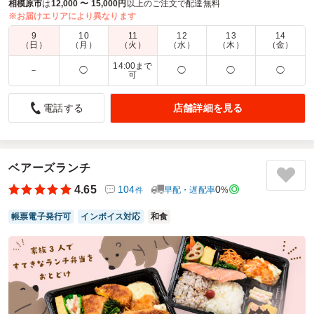
な農家から食材を調達し、多種多様なお弁当を用意しました。
相模原市
は
12,000 〜 15,000円
以上のご注文で配達無料
※お届けエリアにより異なります
商品数：
64
締切日時：
2日前23:45
価格帯：
700円～2,700円
9
10
11
12
13
14
配達時間：
9:00～17:00
（日）
（月）
（火）
（水）
（木）
（金）
14:00まで
－
◯
◯
◯
◯
可
配達直前に電話がもらえたのが良かった。
4.0
大野台第一自治会環境部
店舗詳細を見る
電話する
会議用のお弁当として注文しました。以前にも注文させても
らいましたが、今回も時間通りに配達しくれて安心しまし
た。なんと言っても、ネットで注文できて、送料が無料なの
がうれしいです。来れ方も会議を持つときは注文したいと思
ベアーズランチ
っています。ただ、コンビニで６００円くらいのお弁当なら
注文できるので、その倍くらいの値段のものをいくつか揃え
4.65
104
0
早配・遅配率
%
件
てくれると嬉しいです。
帳票電子発行可
インボイス対応
和食
ご利用シーン：
会議・セミナー
›
会議
参加者の年齢：
50代～60代
男女比：
男女混合
神奈川県相模原市南区大野台
2026/02/24
和い寿の口コミをもっと見る