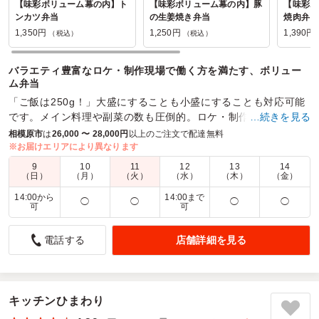
【味彩ボリューム幕の内】ト
【味彩ボリューム幕の内】豚
【味彩ボ
ンカツ弁当
の生姜焼き弁当
焼肉弁当
1,350円
1,250円
1,390円
（税込）
（税込）
バラエティ豊富なロケ・制作現場で働く方を満たす、ボリュー
ム弁当
「ご飯は250g！」大盛にすることも小盛にすることも対応可能
です。メイン料理や副菜の数も圧倒的。ロケ・制作現場でのお
…続きを見る
食事として喜んでいただけるようお弁当を作っています。
相模原市
は
26,000 〜 28,000円
以上のご注文で配達無料
※お届けエリアにより異なります
商品数：
42
締切日時：
1日前12:00
価格帯：
720円～1,390円
9
10
11
12
13
14
配達時間：
10:30～19:00
（日）
（月）
（火）
（水）
（木）
（金）
14:00から
14:00まで
◯
◯
◯
◯
可
可
種類が多く味も良かったです。
4.0
日本化工機材株式会社
店舗詳細を見る
電話する
種類も多く味が良かったです。
近隣で配達してくれるところがなかった（送料無料）ので
それほど高額でなく届けていただきまして
ありがとうございます。
キッチンひまわり
ご利用シーン：
会議・セミナー
›
研修