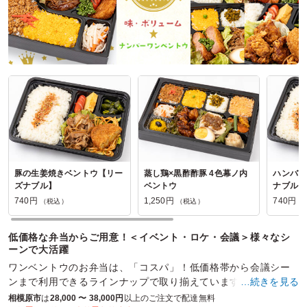
豚の生姜焼きベントウ【リー
蒸し鶏×黒酢酢豚 4色幕ノ内
ハンバー
ズナブル】
ベントウ
ナブル】
740円
1,250円
740円
（税込）
（税込）
（
低価格な弁当からご用意！＜イベント・ロケ・会議＞様々なシ
ーンで大活躍
ワンベントウのお弁当は、「コスパ」！低価格帯から会議シー
ンまで利用できるラインナップで取り揃えています。満足度の
…続きを見る
高さでお弁当界のNo.1を目指しています。
相模原市
は
28,000 〜 38,000円
以上のご注文で配達無料