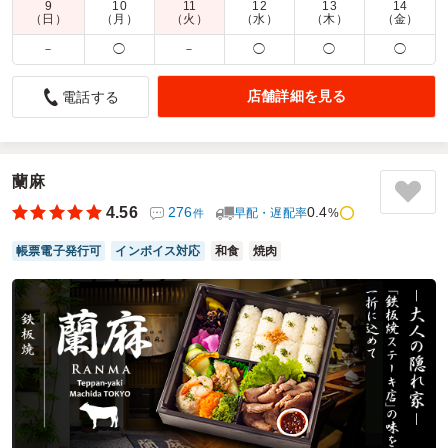
9
10
11
12
13
14
配達時間：
9:30～16:00
（日）
（月）
（火）
（水）
（木）
（金）
－
◯
－
◯
◯
◯
配達の方のご対応が良かった！
5.0
DHLサプライチェーンジャパン㈱
店舗詳細を見る
電話する
お弁当はボリュームもありコスパも良かった。
住所記載漏れがありご迷惑お掛けしましたが、配達の方が丁
寧にヒアリングし対応してくださって助かりました。
蘭麻
ありがとうございました。
4.56
276
0.4
早配・遅配率
%
件
ご利用シーン：
－
参加者の年齢：
－
男女比：
－
帳票電子発行可
インボイス対応
和食
焼肉
神奈川県相模原市緑区西橋本
2026/05/22
ベアーズランチの口コミをもっと見る