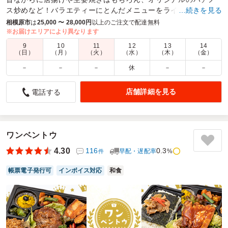
ス炒めなど！バラエティーにとんだメニューをラインナップ！
…続きを見る
メインを支える副菜も手作りで作っています
相模原市
は
25,000 〜 28,000円
以上のご注文で配達無料
※お届けエリアにより異なります
商品数：
33
締切日時：
1日前18:00
価格帯：
750円～1,190円
9
10
11
12
13
14
配達時間：
8:00～17:00
（日）
（月）
（火）
（水）
（木）
（金）
－
－
－
休
－
－
お弁当の見た目がよかった
5.0
裾野リトルシニア
店舗詳細を見る
電話する
見た目が良かった！
野球で大量注文でした！
段取りよく簡単に注文できました。
ワンベントウ
ちょっと量が少ない感じがしたけど満足でした！
4.30
116
0.3
早配・遅配率
%
件
ご利用シーン：
－
参加者の年齢：
－
男女比：
－
帳票電子発行可
インボイス対応
和食
神奈川県相模原市緑区若柳
2025/12/01
まちかど食堂の口コミをもっと見る