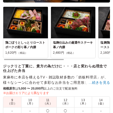
鶏ごぼうとしっとりロースト
塩麹仕込みの厳選牛ステーキ
塩麹鶏ス
ポークの彩り幕ノ内膳
幕ノ内膳
ーストポ
1,620円
2,480円
2,160円
（税込）
（税込）
ジックリと丁重に、貴方の為だけに・・・店と変わらぬ理念で
仕上げた弁当
東麻布に本店を構えるTV・雑誌取材多数の「鉄板料理店」が、
様々なシーンに合わせて多彩なお弁当をご用意致しました。野
…続きを見る
菜たっぷりのヘルシーなお弁当を、是非一度ご賞味下さい。
相模原市
は
5,000 〜 20,000円
以上のご注文で配達無料
※お届けエリアにより異なります
商品数：
38
締切日時：
2日前21:00
価格帯：
1,620円～3,980円
9
10
11
12
13
14
配達時間：
10:00～18:00
（日）
（月）
（火）
（水）
（木）
（金）
－
－
◯
◯
－
－