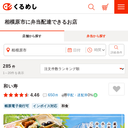
相模原市に弁当配達できるお店
店舗から探す
弁当から探す
相模原市
日付
詳細条件
285
件
1～
20
件を表示
和い寿
4.46
650
0
早配・遅配率
%
件
帳票電子発行可
インボイス対応
和食