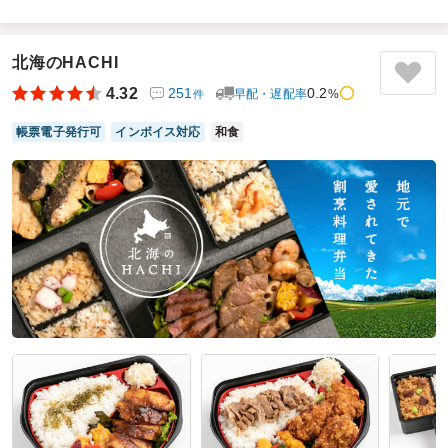
尋ねてもその数は困難と言われ困っていたところ、くるめし
弁当を先輩から聞き、間に合わせることができました。使い
勝手良く、また利用させていただきたいと思います。
北海のHACHI
ご利用シーン：
会議・セミナー
›
会議
4.32
251
0.2
早配・遅配率
%
件
参加者の年齢：
50代～60代
男女比：
男性多め
神奈川県相模原市南区当麻
2025/09/08
帳票電子発行可
インボイス対応
和食
黄色い看板の口コミをもっと見る