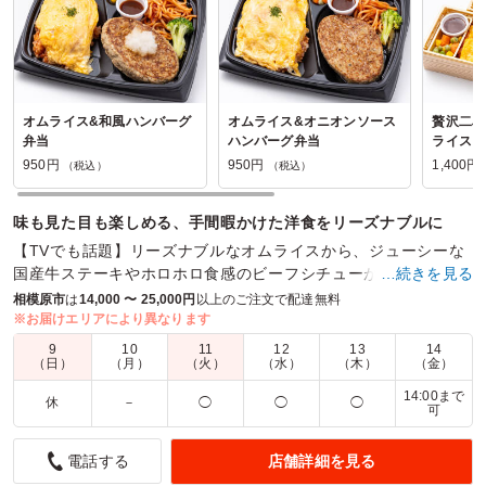
オムライス&和風ハンバーグ
オムライス&オニオンソース
贅沢二段
弁当
ハンバーグ弁当
ライスと
950円
950円
1,400円
（税込）
（税込）
味も見た目も楽しめる、手間暇かけた洋食をリーズナブルに
【TVでも話題】リーズナブルなオムライスから、ジューシーな
国産牛ステーキやホロホロ食感のビーフシチューが楽しめる洋
…続きを見る
風御膳や二段重までどんなシーンにも合うお弁当をご用意。
相模原市
は
14,000 〜 25,000円
以上のご注文で配達無料
※お届けエリアにより異なります
商品数：
34
締切日時：
1日前15:00
価格帯：
648円～3,500円
9
10
11
12
13
14
配達時間：
10:00～16:00
（日）
（月）
（火）
（水）
（木）
（金）
14:00まで
休
－
◯
◯
◯
可
急ぎの大量注文が可能でした。
5.0
南関東日野自動車株式会社 相模原支店
店舗詳細を見る
電話する
職場の会議で、急遽お弁当が必要になり、近くのお弁当店を