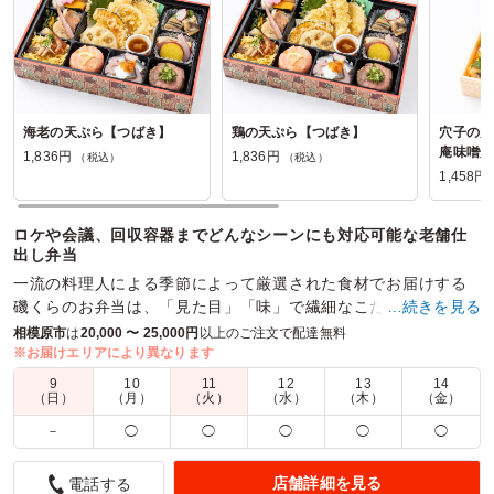
海老の天ぷら【つばき】
鶏の天ぷら【つばき】
穴子の天
庵味噌焼
1,836円
1,836円
（税込）
（税込）
1,458円
ロケや会議、回収容器までどんなシーンにも対応可能な老舗仕
出し弁当
一流の料理人による季節によって厳選された食材でお届けする
磯くらのお弁当は、「見た目」「味」で繊細なこだわりを様々
…続きを見る
なシーンでお楽しみいただけます。
相模原市
は
20,000 〜 25,000円
以上のご注文で配達無料
※お届けエリアにより異なります
商品数：
18
締切日時：
1日前12:00
価格帯：
1,080円～1,836円
9
10
11
12
13
14
配達時間：
10:00～18:00
（日）
（月）
（火）
（水）
（木）
（金）
－
◯
◯
◯
◯
◯
華やかで美味しいお弁当でした
5.0
店舗詳細を見る
電話する