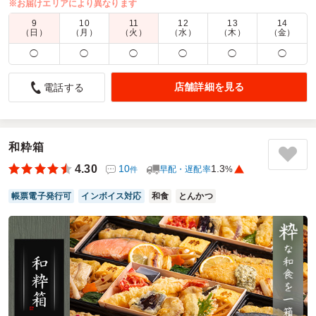
※お届けエリアにより異なります
商品数：
32
締切日時：
1日前17:00
価格帯：
740円～1,250円
9
10
11
12
13
14
配達時間：
9:30～18:00
（日）
（月）
（火）
（水）
（木）
（金）
◯
◯
◯
◯
◯
◯
配送員の方が非常に丁寧でした
4.5
店舗詳細を見る
電話する
男性がほとんどの職場での注文でしたので、量多めで味付け
しっかりなところが気に入ってもらえました。
難点を言えばメインの2種が仕切りがないので、中間あたり
和粋箱
は味が混ざってしまっているところでしょうか。
しかし、そんなことをきにしない男性型にはオススメです。
4.30
10
1.3
早配・遅配率
%
件
ご利用シーン：
イベント運営
›
展覧会
帳票電子発行可
インボイス対応
和食
とんかつ
参加者の年齢：
40代～50代
男女比：
男性多め
神奈川県相模原市中央区田名
2026/06/26
ワンベントウの口コミをもっと見る