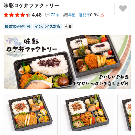
味彩ロケ弁ファクトリー
高くコスパもよく大変満足しました！また忘年会や歓送迎会
等の行事事に注文しようかと思っておりますので、違う種類
4.48
72
0.9
早配・遅配率
%
件
のお弁当を食べられるのが楽しみです。
帳票電子発行可
インボイス対応
和食
ご利用シーン：
－
参加者の年齢：
－
男女比：
－
神奈川県相模原市中央区南橋本
2026/04/04
鎌倉ごぜんの口コミをもっと見る