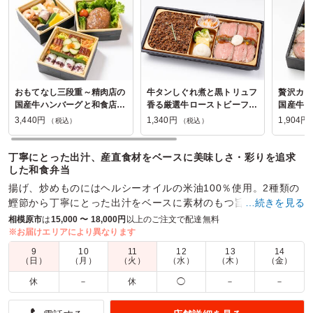
おもてなし三段重～精肉店の
牛タンしぐれ煮と黒トリュフ
贅沢カッ
国産牛ハンバーグと和食店の
香る厳選牛ローストビーフ弁
国産牛ロ
おばんざい～
当
3,440円
1,340円
1,904円
（税込）
（税込）
丁寧にとった出汁、産直食材をベースに美味しさ・彩りを追求
した和食弁当
揚げ、炒めものにはヘルシーオイルの米油100％使用。2種類の
鰹節から丁寧にとった出汁をベースに素材のもつ旨味を引き出
…続きを見る
すための「ひと手間」にこだわったおもてなし弁当。
相模原市
は
15,000 〜 18,000円
以上のご注文で配達無料
※お届けエリアにより異なります
商品数：
34
締切日時：
1日前16:00
価格帯：
1,340円～3,440円
9
10
11
12
13
14
配達時間：
8:30～18:00
（日）
（月）
（火）
（水）
（木）
（金）
休
－
休
◯
－
－
見た目もキレイで評価がよかったです
5.0
株式会社アーネスト