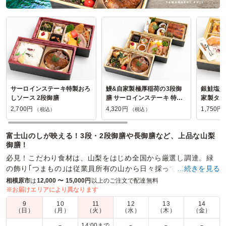
サーロインステーキ特製おろ
鰻&自家製極厚稲荷の3段御
銀鮭塩焼
しソース 2段御膳
膳 サーロインステーキ 特製
家製タル
和風おろしソース
2,700円
4,320円
1,750円
（税込）
（税込）
富士山のしが映える！3段・2段御膳や長御膳など、上品な山梨
御膳！
必見！こだわり食材は、山梨をはじめ全国から厳選し調達。緑
の飾り｢つまもの｣は従業員所有の山から日々採ってきます！
…続きを見る
相模原市
は
12,000 〜 15,000円
以上のご注文で配達無料
商品数：
30
締切日時：
2日前23:45
価格帯：
1,750円～4,320円
※お届けエリアにより異なります
配達時間：
9:00～17:00
9
10
11
12
13
14
（日）
（月）
（火）
（水）
（木）
（金）
美味しくて見栄えもよくて大満足です。
14:00まで