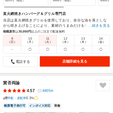
820円
860円
880円
（税込）
（税込）
（
直火網焼きハンバーグ＆グリル専門店
当店は直火網焼きグリルを使用しており、余分な油を落としな
がら焼き上げることにより、素材のうまみだけを引き出すこと
…続きを見る
ができます。洋食レストランの味をそのままお弁当に。
相模原市
は
30,000円
以上のご注文で配達無料
9
10
11
12
13
14
商品数：
97
締切日時：
1日前10:00
価格帯：
760円～2,480円
（日）
（月）
（火）
（水）
（木）
（金）
配達時間：
8:00～19:00
－
◯
◯
◯
◯
◯
何度も利用したくなる激安弁当
店舗詳細を見る
電話する
5.0
山梨学院大学
大会後のバスで食べるための夕食として注文をしました。配
達時間は1時間くらいの幅がありますが、きちんと時間通り
に到着。電話からスムーズに受け渡しができました。
賛否両論
弁当の味は問題なく、今回もボリュームバッチリ！私どもは
4.57
4805
件
キッチンひまわりさんを3回目の利用でしたが、何度も利用
0.3
したくなります。
早配・遅配率
%
帳票電子発行可
インボイス対応
和食
ご利用シーン：
スポーツ
›
大会
参加者の年齢：
20代～30代
男女比：
男性多め