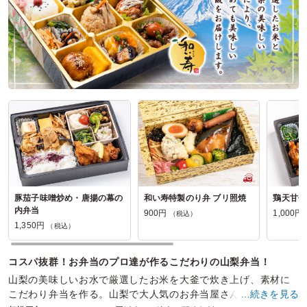
豚茄子味噌炒め・唐揚の幕の
和い寿特製のり弁 ブリ照焼
鶏天甘辛
内弁当
900円
1,000円
（税込）
1,350円
（税込）
コスパ抜群！お弁当のプロ達が作るこだわりの山梨弁当！
山梨の美味しいお水で厳選したお米を大釜で炊き上げ、素材に
こだわり弁当を作る。山梨で大人気のお弁当屋さんです。様々
…続きを見る