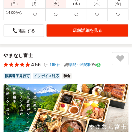
9
10
11
12
13
14
商品数：
37
締切日時：
1日前23:45
価格帯：
900円～3,000円
（日）
（月）
（火）
（水）
（木）
（金）
配達時間：
8:00～19:30
14:00から
◯
◯
◯
◯
◯
可
至極の中華弁当！大満足！
店舗詳細を見る
電話する
5.0
株式会社グロー・ナァ
初めて中華弁当を利用しました。女性の職場ですので特にボ
リュームや色合いや品数には気をつけています。注文時に写
真で内容等を確認して注文しましたが、まさに写真通りで大
やまなし富士
満足でした。ご飯も小分けで、おかずも少しづつ入っていて
好評でした。味もとても良くて皆さんも喜ばれていました。
4.56
165
0
早配・遅配率
%
件
定期的に中華弁当も注文したいと思います。
帳票電子発行可
インボイス対応
和食
ご利用シーン：
会議・セミナー
›
ランチミーティング
参加者の年齢：
30代～40代
男女比：
女性多め
東京都渋谷区神宮前
2026/07/24
北京飯店の口コミをもっと見る