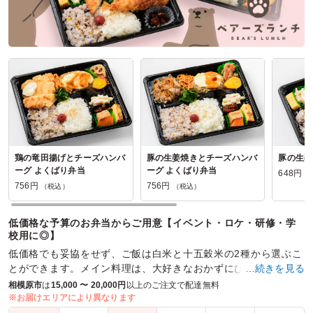
鶏の竜田揚げとチーズハンバ
豚の生姜焼きとチーズハンバ
豚の生姜
ーグ よくばり弁当
ーグ よくばり弁当
648円
（
756円
756円
（税込）
（税込）
低価格な予算のお弁当からご用意【イベント・ロケ・研修・学
校用に◎】
低価格でも妥協をせず、ご飯は白米と十五穀米の2種から選ぶこ
とができます。メイン料理は、大好きなおかずにひと手間加
…続きを見る
え、仕上げています。幅広いシーンでも対応できます。
相模原市
は
15,000 〜 20,000円
以上のご注文で配達無料
※お届けエリアにより異なります
商品数：
27
締切日時：
1日前12:00
価格帯：
540円～1,080円