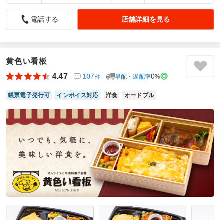
彩も鮮やかで先生方にも好評でした。
5.0
日本イーライリリー株式会社
店舗詳細を見る
電話する
説明会時お弁当として注文しました。梱包も丁寧で、時間通
りに配達も頂けました。少ない個数でも配達頂けるのはとて
も嬉しいです。お弁当内容もご満足頂けておりました。ライ
黄色い看板
ンナップが豊富なので、他のお弁当も気になります。機会が
あればまた注文したいと思いました。
4.47
107
0
早配・遅配率
%
件
ご利用シーン：
会議・セミナー
›
勉強会
帳票電子発行可
インボイス対応
洋食
オードブル
参加者の年齢：
30代～40代
男女比：
男性のみ
神奈川県相模原市南区麻溝台
2026/04/23
蘭麻の口コミをもっと見る