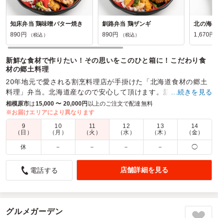
知床弁当 鶏味噌バター焼き
釧路弁当 鶏ザンギ
北の海の
890円
890円
1,670円
（税込）
（税込）
新鮮な食材で作りたい！その思いをこのひと箱に！こだわり食
材の郷土料理
20年地元で愛される割烹料理店が手掛けた「北海道食材の郷土
料理」弁当。北海道産なので安心して頂けます。新鮮食材を使
…続きを見る
用し、試作を重ね、ベストの調理法でお詰めしました。
相模原市
は
15,000 〜 20,000円
以上のご注文で配達無料
※お届けエリアにより異なります
商品数：
28
締切日時：
1日前16:00
価格帯：
890円～1,700円
9
10
11
12
13
14
配達時間：
10:00～19:00
（日）
（月）
（火）
（水）
（木）
（金）
休
－
－
－
－
◯
とにかく美味しい！なのにコスパ抜群！
5.0
株式会社いまじん
店舗詳細を見る
電話する
北海道の食材を使ったお弁当でとにかくどれも美味しかった
です！
ご飯もホタテご飯や時雨煮、タコ飯など種類が豊富で色々な
グルメガーデン
組み合わせにできるのが楽しく