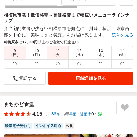
相模原市発！低価格帯～高価格帯まで幅広いメニューラインナ
ップ
弁当宅配業者が少ない相模原市を拠点に、川崎、横浜、東京西
部を中心に「美味しさと笑顔」をお届け致します。
…続きを見る
相模原市
は
17,000円
以上のご注文で配達無料
商品数：
21
締切日時：
1日前12:00
価格帯：
810円～3,240円
配達時間：
9:30～19:00
9
10
11
12
13
14
（日）
（月）
（火）
（水）
（木）
（金）
◯
◯
◯
◯
◯
◯
老人会向きで皆さん大好評でした。
5.0
弥栄長寿会
店舗詳細を見る
電話する
老人会の新年会用お弁当として注文しました。
コスパの良いお弁当で、総額もそれほど大きくないのに結果
的に配達料無料になったのも有難い。
彩りも良く、魚と煮物・野菜中心で、集った老人会の皆様に
まちかど食堂
大変好評でした。
4.15
36
0
早配・遅配率
%
件
また、何かの折りには利用したいと思います。有難うござい
ました。
帳票電子発行可
インボイス対応
和食
ご利用シーン：
懇親会
›
新年会