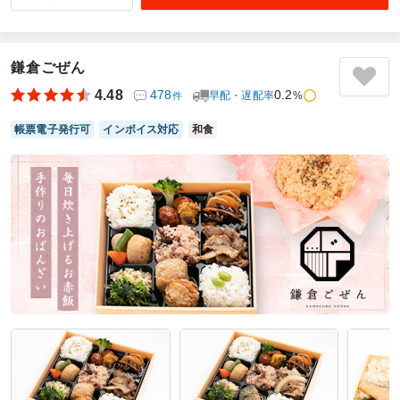
開いた時に思わず「うわぁ！豪華」と声が出てしまうほど、
見た目から楽しめるお弁当でした。彩りもよく、一つひとつ
のおかずが丁寧に詰められていていました。ボリュームは、
鎌倉ごぜん
若い男性にはもう少し多いほうが満足感があるかもしれませ
んが、全体としては十分な量で、多くの方にとってちょうど
4.48
478
0.2
早配・遅配率
%
件
良いバランスだと感じました。実際に召し上がった皆さんか
らも「とても美味しかった」と好評で、味付けも幅広い年代
帳票電子発行可
インボイス対応
和食
に喜ばれる内容だったと思います。
ご利用シーン：
結婚式の準備のスタッフ用お弁当として
参加者の年齢：
40代～50代
男女比：
男女混合
神奈川県相模原市南区相武台
2026/05/02
磯くらの口コミをもっと見る