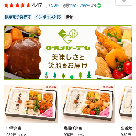
注文する時点から食欲をそそりました！どのお弁当も食材が
4.47
93
0
早配・遅配率
%
件
大ぶりでしっかりボリュームもあって食べ応えがありまし
た！
帳票電子発行可
インボイス対応
和食
ご利用シーン：
ロケ・撮影
›
番組制作
参加者の年齢：
20代～30代
男女比：
男性多め
神奈川県相模原市緑区日連
2026/07/20
北海のHACHIの口コミをもっと見る
中華弁当
唐揚げ弁当
生姜焼き
980円
950円
985円
（税込）
（税込）
（