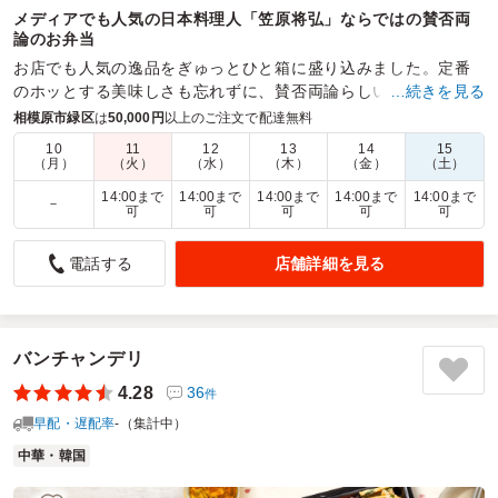
メディアでも人気の日本料理人「笠原将弘」ならではの賛否両
論のお弁当
お店でも人気の逸品をぎゅっとひと箱に盛り込みました。定番
のホッとする美味しさも忘れずに、賛否両論らしい遊び心を散
…続きを見る
りばめた、懐かしいけど新しい 笠原流の特製弁当です。
相模原市緑区
は
50,000円
以上のご注文で配達無料
10
11
12
13
14
15
商品数：
16
締切日時：
1日前09:00
価格帯：
1,620円～9,800円
（月）
（火）
（水）
（木）
（金）
（土）
配達時間：
10:00～14:00
14:00まで
14:00まで
14:00まで
14:00まで
14:00まで
－
可
可
可
可
可
さすが！美味しい！
店舗詳細を見る
電話する
5.0
株式会社東横イン 京王線橋本駅北口
名店のお弁当を届けて頂けるのを初めて知りました。
会社のスタッフも大変喜んでいました！
お店にもしばらく行く事が出来ませんでしたが
バンチャンデリ
また美味しいお料理とお酒を飲みに行きたいです！
4.28
36
件
ご利用シーン：
会議・セミナー
›
会議
早配・遅配率
-（集計中）
参加者の年齢：
30代～40代
男女比：
女性多め
神奈川県相模原市緑区橋本
2022/06/08
中華・韓国