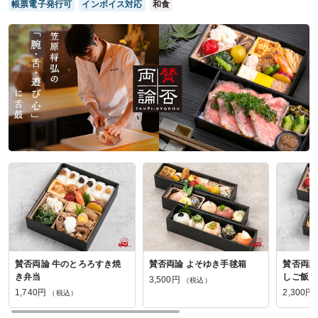
帳票電子発行可
インボイス対応
和食
ご利用シーン：
会議・セミナー
›
セミナー
参加者の年齢：
30代～40代
男女比：
女性多め
東京都板橋区高島平
2026/06/17
鮨割烹ふじの口コミをもっと見る
賛否両論 牛のとろろすき焼
賛否両論 よそゆき手毬箱
賛否両論
き弁当
しご飯
3,500円
（税込）
1,740円
2,300円
（税込）