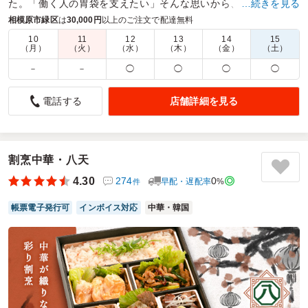
た。「働く人の胃袋を支えたい」そんな思いから、ボリューム
…続きを見る
満点・安心の手作りでお届けいたします！
相模原市緑区
は
30,000円
以上のご注文で配達無料
10
11
12
13
14
15
商品数：
26
締切日時：
1日前17:00
価格帯：
1,000円～1,600円
（月）
（火）
（水）
（木）
（金）
（土）
配達時間：
10:00～20:00
－
－
◯
◯
◯
◯
優しいながらもしっかりとした美味しさ
店舗詳細を見る
電話する
4.0
株式会社いまじん
ロケが続いてガッツリボリュームなお弁当が続いたので体に
優しい和食系がいいなと思い注文しました。期待通り優しい
味ながらもしっかり旨みがありご飯も2種類がひとつのお弁
割烹中華・八天
当に入っていて彩りもよく満足度も高かったかなと思いま
4.30
274
0
早配・遅配率
%
件
す。おかずの品数が多いのも魅力でした
帳票電子発行可
インボイス対応
中華・韓国
ご利用シーン：
ロケ・撮影
›
ロケ
参加者の年齢：
20代～30代
男女比：
男女混合
東京都板橋区富士見町
2026/06/08
えんどころの口コミをもっと見る