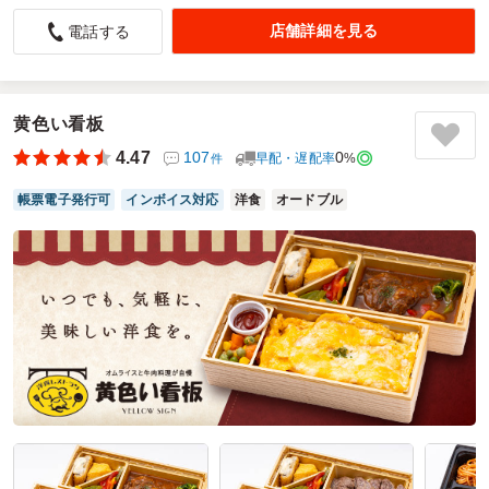
もう完全にリピーターになりました。
店舗詳細を見る
電話する
5.0
一般社団法人青少年STEM教育振興会
中高生のロボット競技会にお手伝いに来てくださるボランテ
ィアスタッフの方のお弁当でした。毎回何種類も選んでいた
のですが、最近はこののり弁一択で注文するようになりまし
黄色い看板
た。みんなが美味しいと言ってくれています。食べ残しがな
4.47
107
0
早配・遅配率
%
件
く、お弁当が余ることもないので嬉しいです。
帳票電子発行可
インボイス対応
洋食
オードブル
ご利用シーン：
ロボット競技会
参加者の年齢：
40代～50代
男女比：
男女混合
東京都多摩市落合
2026/02/10
ゴハンとオカズ。ときどきの口コミをもっと見る