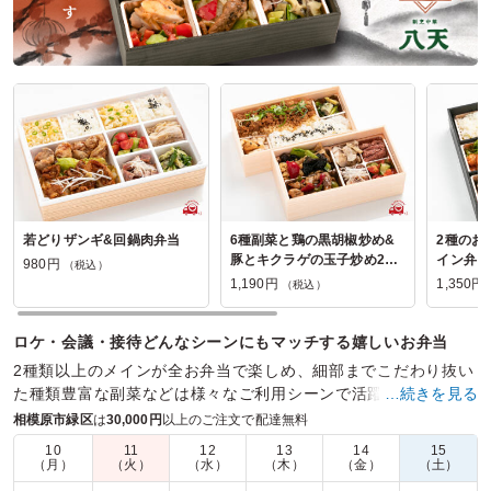
若どりザンギ&回鍋肉弁当
6種副菜と鶏の黒胡椒炒め&
2種のお
豚とキクラゲの玉子炒め2段
イン弁当
980円
（税込）
弁当
1,190円
1,350円
（税込）
ロケ・会議・接待どんなシーンにもマッチする嬉しいお弁当
2種類以上のメインが全お弁当で楽しめ、細部までこだわり抜い
た種類豊富な副菜などは様々なご利用シーンで活躍。864円～お
…続きを見る
茶付きも嬉しいお弁当。
相模原市緑区
は
30,000円
以上のご注文で配達無料
10
11
12
13
14
15
商品数：
18
締切日時：
1日前18:00
価格帯：
980円～1,350円
（月）
（火）
（水）
（木）
（金）
（土）
配達時間：
10:00～17:30