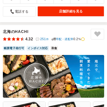
－
－
－
－
－
－
配達の方のご対応が良かった！
店舗詳細を見る
電話する
5.0
DHLサプライチェーンジャパン㈱
お弁当はボリュームもありコスパも良かった。
住所記載漏れがありご迷惑お掛けしましたが、配達の方が丁
寧にヒアリングし対応してくださって助かりました。
北海のHACHI
ありがとうございました。
4.32
251
0.2
早配・遅配率
%
件
ご利用シーン：
－
帳票電子発行可
インボイス対応
和食
参加者の年齢：
－
男女比：
－
神奈川県相模原市緑区西橋本
2026/05/22
ベアーズランチの口コミをもっと見る