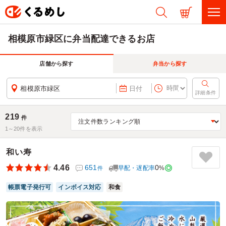
相模原市緑区に弁当配達できるお店
店舗から探す
弁当から探す
相模原市緑区
日付
詳細条件
219
件
1～
20
件を表示
和い寿
4.46
651
0
早配・遅配率
%
件
帳票電子発行可
インボイス対応
和食