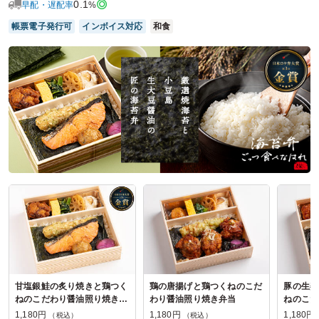
ご利用シーン：
－
0.1
早配・遅配率
%
参加者の年齢：
－
男女比：
－
帳票電子発行可
インボイス対応
和食
神奈川県相模原市緑区若柳
2025/12/01
まちかど食堂の口コミをもっと見る
甘塩銀鮭の炙り焼きと鶏つく
鶏の唐揚げと鶏つくねのこだ
豚の生姜
ねのこだわり醤油照り焼き弁
わり醤油照り焼き弁当
ねのこだ
当
当
1,180円
1,180円
1,180円
（税込）
（税込）