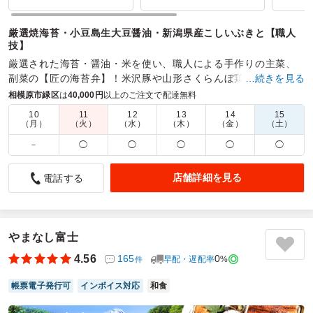
厳選焼海苔・小豆島生大豆醤油・新潟県産こしいぶきと【職人
技】
厳選された海苔・醤油・米を使い、職人による手作りの主菜、
副菜の【匠の海苔弁】！米沢豚や山形さくらんぼ鶏・黒毛和牛
…続きを見る
カルビのお弁当はロケや会議・大切なお集まりにお薦めです。
相模原市緑区
は
40,000円
以上のご注文で配達無料
10
11
12
13
14
15
商品数：
29
締切日時：
1日前15:00
価格帯：
648円～1,620円
（月）
（火）
（水）
（木）
（金）
（土）
配達時間：
9:00～17:00
－
◯
◯
◯
◯
◯
つくねが美味しかった
店舗詳細を見る
電話する
5.0
カールツァイスメディテック株式会社
会議のランチで注文、いわゆるのり弁です。メンバーも大変
美味しいと言っており、良かったです。ネット注文は便利だ
し簡単でいいですね、配送の方への受け取り方の指示もでき
やまなし富士
ました。当日は時間どうり、指示どうりに配送いただきまし
4.56
165
0
早配・遅配率
%
件
て、効率的に受け取る事ができました。またリピートしま
す。
帳票電子発行可
インボイス対応
和食
ご利用シーン：
－