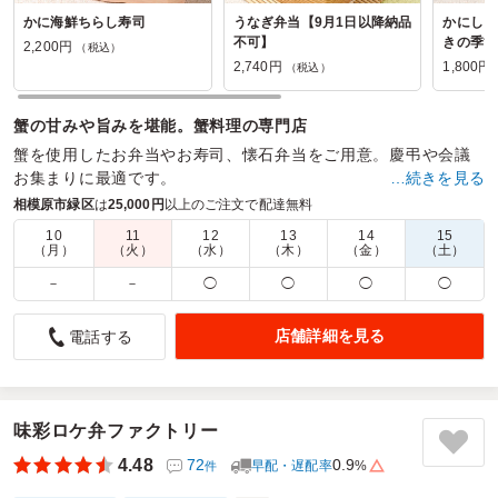
かに海鮮ちらし寿司
うなぎ弁当【9月1日以降納品
かにしゅ
不可】
きの季節
2,200円
（税込）
2,740円
1,800円
（税込）
蟹の甘みや旨みを堪能。蟹料理の専門店
蟹を使用したお弁当やお寿司、懐石弁当をご用意。慶弔や会議
お集まりに最適です。
…続きを見る
相模原市緑区
は
25,000円
以上のご注文で配達無料
商品数：
15
締切日時：
2日前17:00
価格帯：
1,600円～7,400円
配達時間：
10:30～20:00
10
11
12
13
14
15
（月）
（火）
（水）
（木）
（金）
（土）
－
－
◯
◯
◯
◯
美味しかった
4.0
鉄建建設株式会社東京支店
店舗詳細を見る
電話する
研修会の昼食でお願いしましたが味、ボリューム共に満足。
みんな「美味しかった」の意見でよかったです。段取りした
甲斐がありました。カニ飯はなかなかないと好評、甲羅の中
身もクリーミーで皆満足。また年寄りの好きな煮物、甘味も
味彩ロケ弁ファクトリー
ついており、一同満足して昼食時間が終わりました。また機
4.48
72
0.9
早配・遅配率
%
件
会があればリピートします。