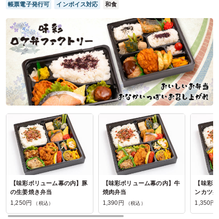
帳票電子発行可
インボイス対応
和食
ご利用シーン：
会議・セミナー
›
研修
参加者の年齢：
50代～60代
男女比：
男性のみ
神奈川県相模原市緑区小原
2025/10/26
かにしげ本厚木店の口コミをもっと見る
【味彩ボリューム幕の内】豚
【味彩ボリューム幕の内】牛
【味彩ボ
の生姜焼き弁当
焼肉弁当
ンカツ弁
1,250円
1,390円
1,350円
（税込）
（税込）