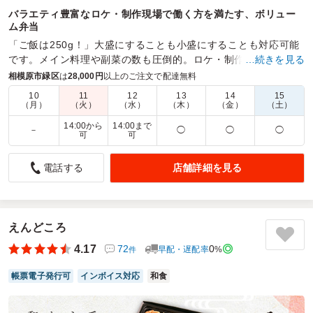
バラエティ豊富なロケ・制作現場で働く方を満たす、ボリュー
ム弁当
「ご飯は250g！」大盛にすることも小盛にすることも対応可能
です。メイン料理や副菜の数も圧倒的。ロケ・制作現場でのお
…続きを見る
食事として喜んでいただけるようお弁当を作っています。
相模原市緑区
は
28,000円
以上のご注文で配達無料
10
11
12
13
14
15
商品数：
42
締切日時：
1日前12:00
価格帯：
720円～1,390円
（月）
（火）
（水）
（木）
（金）
（土）
配達時間：
10:30～19:00
14:00から
14:00まで
－
◯
◯
◯
可
可
ボリューム満点でした
店舗詳細を見る
電話する
4.5
イベント用のお弁当として注文しました。
彩りよく、そしてボリュームもあり、好評でした。
ただ一つだけ残念だったのが、配達時間が予定よりも1時間
えんどころ
以上早かった事です。
遅いよりは全然良いのですが、イベントの準備をしている時
4.17
72
0
早配・遅配率
%
件
間でしたので慌てました。
到着が早めなるのであれば、連絡を先にいただけると嬉しい
帳票電子発行可
インボイス対応
和食
です。