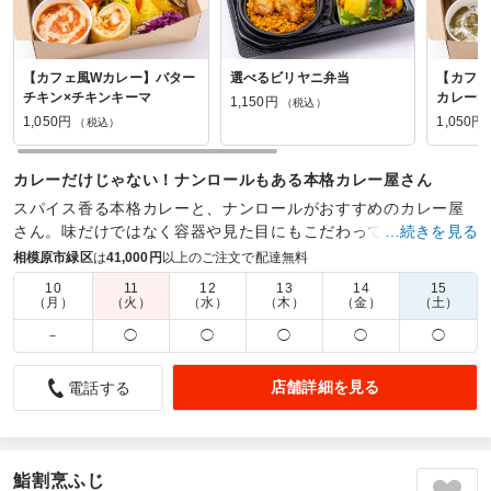
【カフェ風Wカレー】バター
選べるビリヤニ弁当
【カフェ
チキン×チキンキーマ
カレー×
1,150円
（税込）
1,050円
1,050円
（税込）
カレーだけじゃない！ナンロールもある本格カレー屋さん
スパイス香る本格カレーと、ナンロールがおすすめのカレー屋
さん。味だけではなく容器や見た目にもこだわって、どのシー
…続きを見る
ンにも対応できるようにしています！是非、お使いください！
相模原市緑区
は
41,000円
以上のご注文で配達無料
10
11
12
13
14
15
商品数：
32
締切日時：
1日前18:00
価格帯：
800円～1,150円
（月）
（火）
（水）
（木）
（金）
（土）
配達時間：
10:00～23:00
－
◯
◯
◯
◯
◯
リピートです 見た目以上のボリュームと満足感！
店舗詳細を見る
電話する
5.0
株式会社スタジオ玄
お客様の希望でスパイスの効いたカレーを食べたくなったら
注文しています。見た目以上のボリュームと満足感のあるカ
レーのお弁当です。
鮨割烹ふじ