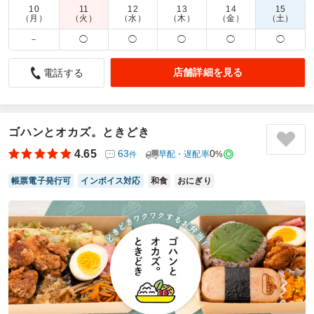
10
11
12
13
14
15
商品数：
20
締切日時：
1日前18:00
価格帯：
1,100円～1,600円
（月）
（火）
（水）
（木）
（金）
（土）
配達時間：
11:30～23:45
－
◯
◯
◯
◯
◯
豊富なお店から選べて配送も安心
店舗詳細を見る
電話する
5.0
株式会社ファインフードシステムズ
会議用のお弁当の手配で利用しました。掲載されている店舗
数が多く、価格帯やジャンルも幅広いため、参加者や予算に
合わせて選びやすかったです。当日の配送も予定時間どおり
ゴハンとオカズ。ときどき
で、受け取りまでとてもスムーズでした。注文から配達まで
4.65
63
0
早配・遅配率
%
件
安心して任せられるサービスなので、幹事としても使いやす
く、今後も利用したいと思います。
帳票電子発行可
インボイス対応
和食
おにぎり
ご利用シーン：
従業員差し入れ
参加者の年齢：
30代～40代
男女比：
男女混合
神奈川県横浜市西区南幸
2026/07/15
炭火焼鳥専門店 美食亭の口コミをもっと見る