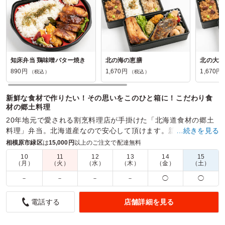
知床弁当 鶏味噌バター焼き
北の海の恵膳
北の大地
890円
1,670円
1,670円
（税込）
（税込）
新鮮な食材で作りたい！その思いをこのひと箱に！こだわり食
材の郷土料理
20年地元で愛される割烹料理店が手掛けた「北海道食材の郷土
料理」弁当。北海道産なので安心して頂けます。新鮮食材を使
…続きを見る
用し、試作を重ね、ベストの調理法でお詰めしました。
相模原市緑区
は
15,000円
以上のご注文で配達無料
10
11
12
13
14
15
商品数：
28
締切日時：
1日前16:00
価格帯：
890円～1,700円
（月）
（火）
（水）
（木）
（金）
（土）
配達時間：
10:00～19:00
－
－
－
－
◯
◯
とにかく美味しい！なのにコスパ抜群！
店舗詳細を見る
電話する
5.0
株式会社いまじん
北海道の食材を使ったお弁当でとにかくどれも美味しかった