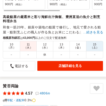
当
900円
900円
900円
（税込）
（税込）
（
高級鮨屋の厳選米と彩り海鮮出汁御飯、豊洲直送の魚介と割烹
料理弁当
和食一筋20年。銀座や築地の鮨屋で修行し、地元で愛される鮨
屋・鮨割烹ふじの職人が作る魚とお米にこだわるお弁当。豊洲
…続きを見る
直送の食材で作る彩り海鮮出汁御飯とこだわりのお魚料理。
相模原市緑区
は
43,000円
以上のご注文で配達無料
10
11
12
13
14
15
商品数：
26
締切日時：
1日前17:00
価格帯：
800円～1,800円
（月）
（火）
（水）
（木）
（金）
（土）
配達時間：
9:30～16:00
－
－
休
－
－
－
とても満足頂けました。ありがとうございました。
店舗詳細を見る
電話する
5.0
キョーリンリメディオ株式会社
新製品発売に関する会でして、重要な1日でした。
お弁当に関して、先方様にかなり満足頂けた上に翌日関係各
所から採用に関する連絡が私の手元に届きました。
賛否両論
お弁当の良さもプラスαとして関係していたのではないかと
4.57
4806
件
個人的な感覚ですがそう感じております。ありがとうござい
0.3
ました。
早配・遅配率
%