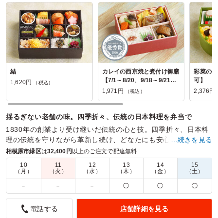
結
カレイの西京焼と煮付け御膳
彩菜の膳【
【7/1～8/20、9/18～9/21ま
可】
1,620円
（税込）
で納品不可】
1,971円
2,376円
（税込）
揺るぎない老舗の味。四季折々、伝統の日本料理を弁当で
1830年の創業より受け継いだ伝統の心と技。四季折々、日本料
理の伝統を守りながら革新し続け、どなたにも安心して喜んで
…続きを見る
いただけるなだ万の味を、お弁当でお届けします。
相模原市緑区
は
32,400円
以上のご注文で配達無料
10
11
12
13
14
15
商品数：
20
締切日時：
3日前11:00
価格帯：
1,404円～4,158円
（月）
（火）
（水）
（木）
（金）
（土）
配達時間：
9:00～18:00
－
－
－
◯
◯
◯
彩も美しく一口サイズでとても食べやすかったです。
店舗詳細を見る
電話する
5.0
データブリックスジャパン株式会社