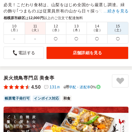
必見！こだわり食材は、山梨をはじめ全国から厳選し調達。緑
の飾り｢つまもの｣は従業員所有の山から日々採ってきます！
…続きを見る
相模原市緑区
は
12,000円
以上のご注文で配達無料
商品数：
30
締切日時：
2日前23:45
価格帯：
1,750円～4,320円
配達時間：
9:00～17:00
10
11
12
13
14
15
（月）
（火）
（水）
（木）
（金）
（土）
－
－
◯
◯
◯
◯
美味しくて見栄えもよくて大満足です。
5.0
プライベートナース
店舗詳細を見る
電話する
指定時間に届けて下さり、とてもおいしかったです。
お値段に見合う内容でした。参加してくださった方からも
すごく豪華なお弁当と高評価で、選んだ自分も嬉しくなりま
した。山梨が作っていると思うと、野菜や檸檬も美味しく食
炭火焼鳥専門店 美食亭
べれました。次回も注文したいと思います
4.50
131
0
早配・遅配率
%
件
ご利用シーン：
イベント
帳票電子発行可
インボイス対応
和食
参加者の年齢：
50代～60代
男女比：
男女混合
神奈川県相模原市緑区下九沢
2022/12/13
やまなし富士の口コミをもっと見る