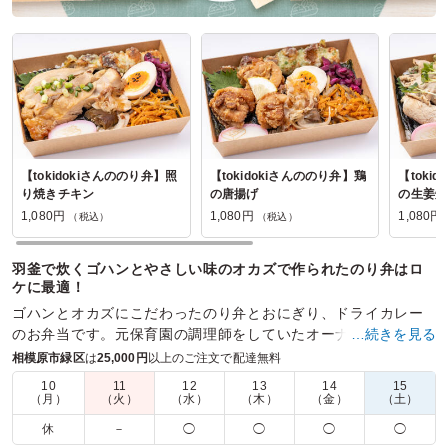
【tokidokiさんののり弁】照
【tokidokiさんののり弁】鶏
【toki
り焼きチキン
の唐揚げ
の生姜焼
1,080円
1,080円
1,080円
（税込）
（税込）
羽釜で炊くゴハンとやさしい味のオカズで作られたのり弁はロ
ケに最適！
ゴハンとオカズにこだわったのり弁とおにぎり、ドライカレー
のお弁当です。元保育園の調理師をしていたオーナーが作るお
…続きを見る
弁当には、味や素材にたくさんこだわりが詰まっています。
相模原市緑区
は
25,000円
以上のご注文で配達無料
10
11
12
13
14
15
商品数：
24
締切日時：
2日前16:00
価格帯：
900円～1,350円
（月）
（火）
（水）
（木）
（金）
（土）
配達時間：
10:00～19:00
休
－
◯
◯
◯
◯