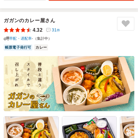
お料理もとても美味しいですが、配送もとても丁寧でした
ご利用シーン：
－
ガガンのカレー屋さん
参加者の年齢：
－
男女比：
－
4.32
31
東京都千代田区丸の内
2026/08/06
件
早配・遅配率
-（集計中）
なだ万の口コミをもっと見る
帳票電子発行可
カレー