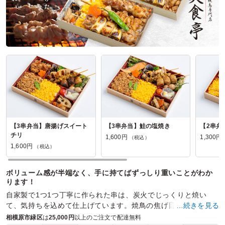
【3串弁当】唐揚げスイート
【3串弁当】鮭の塩焼き
【2串弁
チリ
1,600円
1,300円
（税込）
1,600円
（税込）
ボリューム感が半端なく、手に持てばずっしり重いことがわか
ります！
自家製で1つ1つ丁寧に作られた串は、炭火でじっくりと焼い
て、気持ちを込めて仕上げています。焼鳥の焦げ目もおいしさ
…続きを見る
の秘訣です。
相模原市緑区
は
25,000円
以上のご注文で配達無料