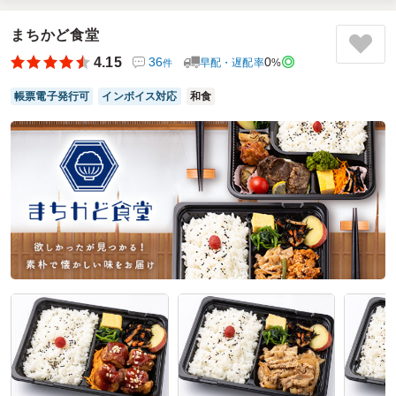
です！
ご飯もホタテご飯や時雨煮、タコ飯など種類が豊富で色々な
まちかど食堂
組み合わせにできるのが楽しく
4.15
36
0
早配・遅配率
%
件
注文する時点から食欲をそそりました！どのお弁当も食材が
大ぶりでしっかりボリュームもあって食べ応えがありまし
帳票電子発行可
インボイス対応
和食
た！
ご利用シーン：
ロケ・撮影
›
番組制作
参加者の年齢：
20代～30代
男女比：
男性多め
神奈川県相模原市緑区日連
2026/07/20
北海のHACHIの口コミをもっと見る