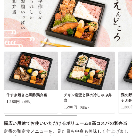
ご利用シーン：
イベント運営
›
イベントスタッフ
参加者の年齢：
－
男女比：
男性多め
神奈川県相模原市緑区橋本台
2024/10/12
味彩ロケ弁ファクトリーの口コミをもっと見る
牛すき焼きと黒酢鶏弁当
チキン南蛮と豚の冷しゃぶ弁
鶏の野菜
当
ゃぶ弁当
1,280円
（税込）
1,280円
1,280円
（税込）
幅広い用途でお使いいただけるボリューム&高コスパの和弁当
定番の和定食メニューを、見た目も中身も美味しく仕上げまし