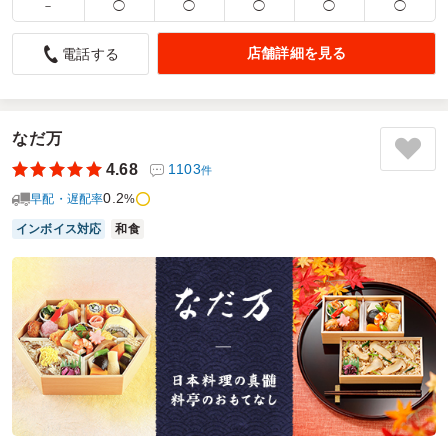
－
◯
◯
◯
◯
◯
大満足の2種メイン！誰もが喜ぶ割烹中華
店舗詳細を見る
電話する
5.0
株式会社ADKマーケティング・ソリューションズ
社内ランチMTG用に注文しました。中華ならではの本格的な
味わいと2種類の主菜が一度に楽しめる豪華さに、参加メン
バーからも大好評でした。冷めても油っぽさがなく最後まで
なだ万
美味しくいただけて、会議中の会話も自然と弾むような大変
4.68
1103
件
満足感の高いお弁当です。
0.2
早配・遅配率
%
ご利用シーン：
会議・セミナー
›
ランチミーティング
インボイス対応
和食
参加者の年齢：
20代～30代
男女比：
男性多め
東京都港区虎ノ門
2026/08/02
割烹中華・八天の口コミをもっと見る