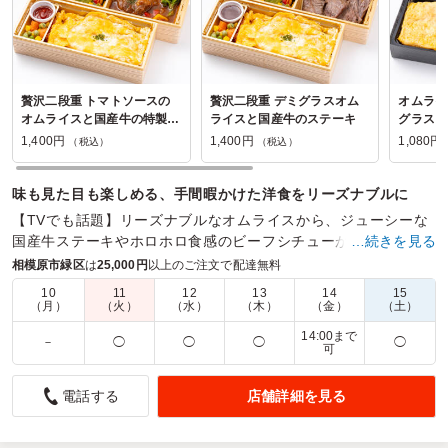
贅沢二段重 トマトソースの
贅沢二段重 デミグラスオム
オムライ
オムライスと国産牛の特製ビ
ライスと国産牛のステーキ
グラスソ
ーフシチュー
1,400円
1,400円
1,080円
（税込）
（税込）
味も見た目も楽しめる、手間暇かけた洋食をリーズナブルに
【TVでも話題】リーズナブルなオムライスから、ジューシーな
国産牛ステーキやホロホロ食感のビーフシチューが楽しめる洋
…続きを見る
風御膳や二段重までどんなシーンにも合うお弁当をご用意。
相模原市緑区
は
25,000円
以上のご注文で配達無料
10
11
12
13
14
15
商品数：
34
締切日時：
1日前15:00
価格帯：
648円～3,500円
（月）
（火）
（水）
（木）
（金）
（土）
配達時間：
10:00～16:00
14:00まで
－
◯
◯
◯
◯
可
大満足です
店舗詳細を見る
電話する
5.0
横浜戸塚中央ロータリークラブ
皆さんからとっても美味しいとのお声を頂き、こちらのお弁
当を注文して本当に良かったです。ありがとうございまし