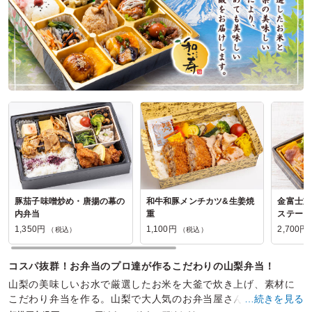
豚茄子味噌炒め・唐揚の幕の
和牛和豚メンチカツ&生姜焼
金富士重
内弁当
重
ステーキ
1,350円
1,100円
2,700円
（税込）
（税込）
コスパ抜群！お弁当のプロ達が作るこだわりの山梨弁当！
山梨の美味しいお水で厳選したお米を大釜で炊き上げ、素材に
こだわり弁当を作る。山梨で大人気のお弁当屋さんです。様々
…続きを見る