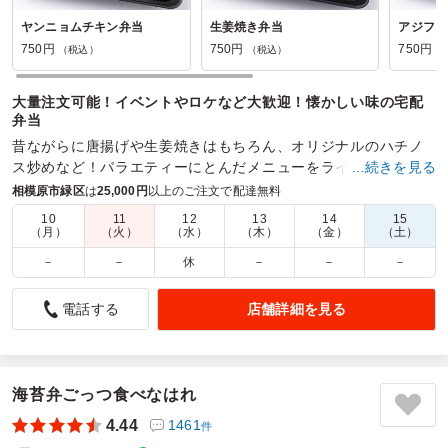
ヤンニョムチキン弁当
生姜焼き弁当
アジフラ
750円
750円
750円
（税込）
（税込）
（
大量注文可能！イベントやロケなど大歓迎！懐かしい味の宅配
弁当
昔ながらに唐揚げや生姜焼きはもちろん、オリジナルのハチノ
ス炒めなど！バラエティーにとんだメニューをラインナップ！
…続きを見る
メインを支える副菜も手作りで作っています
相模原市緑区
は
25,000円
以上のご注文で配達無料
10
11
12
13
14
15
商品数：
33
締切日時：
1日前18:00
価格帯：
750円～1,190円
（月）
（火）
（水）
（木）
（金）
（土）
配達時間：
8:00～17:00
－
－
休
－
－
－
お弁当の見た目がよかった
店舗詳細を見る
電話する
5.0
裾野リトルシニア
見た目が良かった！
野球で大量注文でした！
段取りよく簡単に注文できました。
海苔弁ごっつ食べなはれ
ちょっと量が少ない感じがしたけど満足でした！
4.44
1461
件