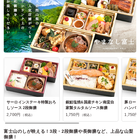
参加者の年齢：
－
男女比：
－
東京都千代田区麹町
2026/08/08
海苔弁ごっつ食べなはれの口コミをもっと見る
サーロインステーキ特製おろ
銀鮭塩焼&国産チキン南蛮自
豚ロース
しソース 2段御膳
家製タルタルソース御膳
ハンバー
2,700円
1,750円
1,750円
（税込）
（税込）
富士山のしが映える！3段・2段御膳や長御膳など、上品な山梨
御膳！