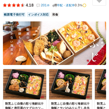
いつも２種類のカレーが入ったセットを注文していて、冷め
4.18
201
0.3
早配・遅配率
%
件
たままでも食べられるのですが、レンジのある環境なのでカ
レーだけ温め直して食べています
帳票電子発行可
インボイス対応
和食
やっぱり暖かい方が美味しいのでレンジのある環境でしたら
是非温めて欲しいです。
ご利用シーン：
ロケ・撮影
›
ロケ
参加者の年齢：
30代～40代
男女比：
－
東京都中央区日本橋茅場町
2025/09/02
ガガンのカレー屋さんの口コミをもっと見る
割烹ふじ自慢の彩り海鮮出汁
割烹ふじ自慢の彩り海鮮出汁
割烹ふじ
御飯と寿司屋のマグロカツ弁
御飯とサバのみりん干し弁当
御飯と赤