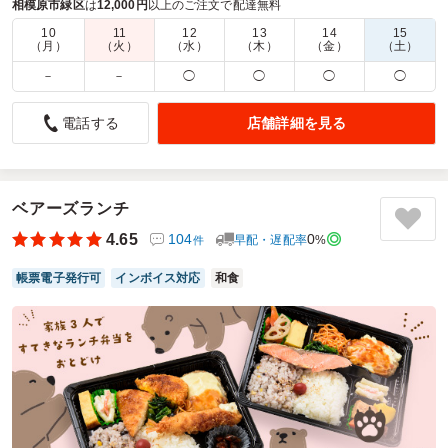
な農家から食材を調達し、多種多様なお弁当を用意しました。
相模原市緑区
は
12,000円
以上のご注文で配達無料
10
11
12
13
14
15
商品数：
64
締切日時：
2日前23:45
価格帯：
700円～2,700円
（月）
（火）
（水）
（木）
（金）
（土）
配達時間：
9:00～17:00
－
－
◯
◯
◯
◯
僻地なのに届けてくださりありがとうございます
店舗詳細を見る
電話する
4.0
株式会社ディ・コンプレックス
ロケハンのため少数で僻地だったにも関わらずご対応ありが
とうございました。
いろんなおかずが乗っていてこの値段。ボリューム満点でみ
ベアーズランチ
んな満足しておりました。
4.65
104
0
早配・遅配率
%
件
味もとても美味しかったですし、お米も美味しいお弁当でし
た。
帳票電子発行可
インボイス対応
和食
ちょこっと添えられている焼き野菜がおいしかったです。
ご利用シーン：
ロケ・撮影
›
ロケ
参加者の年齢：
30代～40代
男女比：
男女混合
神奈川県相模原市緑区牧野
2024/09/12
和い寿の口コミをもっと見る