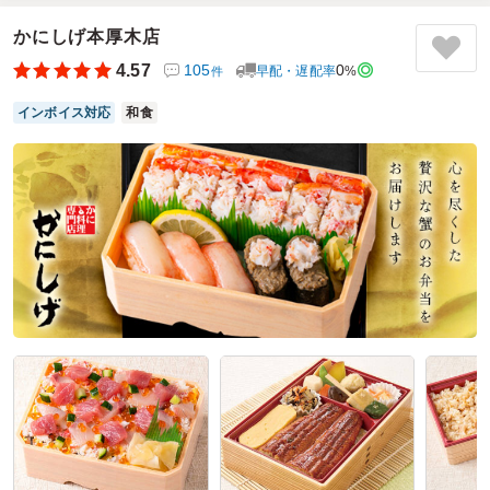
た。
かにしげ本厚木店
オムライスのお弁当も大好きなんですが、配達条件が１５０
００円以上なので、こちらのお弁当を注文しました。
4.57
105
0
早配・遅配率
%
件
他のお弁当も試してみようと思います。これからもよろしく
お願いします。
インボイス対応
和食
ご利用シーン：
会議・セミナー
›
会議
参加者の年齢：
60代以上
男女比：
男性のみ
神奈川県横浜市戸塚区上倉田町
2026/06/21
黄色い看板の口コミをもっと見る