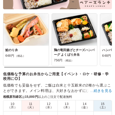
鮭のり弁
鶏の竜田揚げとチーズハンバ
ハンバー
ーグ よくばり弁当
648円
648円
（税込）
（
756円
（税込）
低価格な予算のお弁当からご用意【イベント・ロケ・研修・学
校用に◎】
低価格でも妥協をせず、ご飯は白米と十五穀米の2種から選ぶこ
とができます。メイン料理は、大好きなおかずにひと手間加
…続きを見る
え、仕上げています。幅広いシーンでも対応できます。
相模原市緑区
は
15,000円
以上のご注文で配達無料
10
11
12
13
14
15
商品数：
27
締切日時：
1日前12:00
価格帯：
540円～1,080円
（月）
（火）
（水）
（木）
（金）
（土）
配達時間：
9:30～16:00